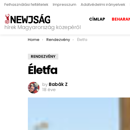
Felhasználási feltételek
Impresszum
Adatvédelmi irányelvek
CÍMLAP
BEHARA
hírek Magyarország közepéről
You are here:
Home
Rendezvény
Életfa
RENDEZVÉNY
Életfa
by
Babák Z
18 éve