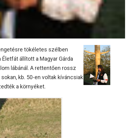
engetésre tökéletes szélben
Életfát állított a Magyar Gárda
om lábánál. A rettentően rossz
sokan, kb. 50-en voltak kíváncsiak
zedték a környéket.