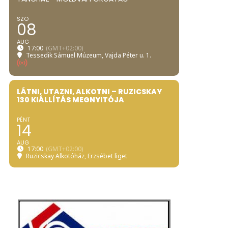
SZO
08
AUG
17:00
(GMT+02:00)
Tessedik Sámuel Múzeum
, Vajda Péter u. 1.
LÁTNI, UTAZNI, ALKOTNI – RUZICSKAY
130 KIÁLLÍTÁS MEGNYITÓJA
PÉNT
14
AUG
17:00
(GMT+02:00)
Ruzicskay Alkotóház
, Erzsébet liget