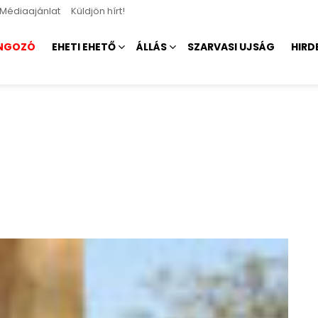
Médiaajánlat
Küldjön hírt!
NGOZÓ
EHETI EHETŐ
ÁLLÁS
SZARVASI UJSÁG
HIRD