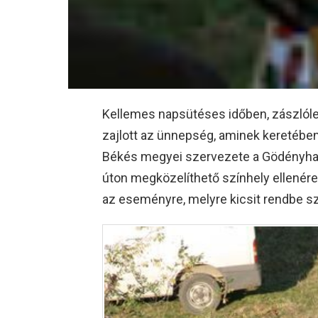
Kellemes napsütéses időben, zászlól
zajlott az ünnepség, aminek keretében 
Békés megyei szervezete a Gödényhal
úton megközelíthető színhely ellenére 
az eseményre, melyre kicsit rendbe s