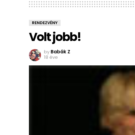
RENDEZVÉNY
Volt jobb!
by
Babák Z
18 éve