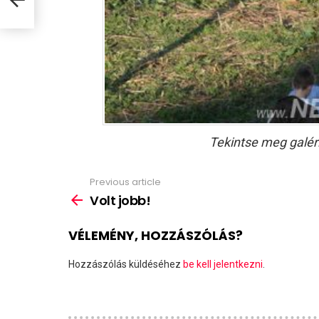
Tekintse meg galér
Previous article
See
more
Volt jobb!
VÉLEMÉNY, HOZZÁSZÓLÁS?
Hozzászólás küldéséhez
be kell jelentkezni
.