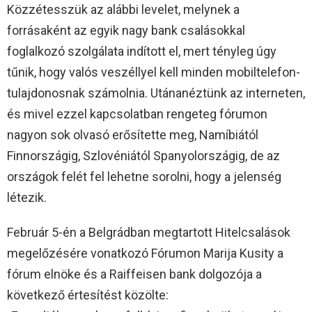
Közzétesszük az alábbi levelet, melynek a
forrásaként az egyik nagy bank csalásokkal
foglalkozó szolgálata indított el, mert tényleg úgy
tűnik, hogy valós veszéllyel kell minden mobiltelefon-
tulajdonosnak számolnia. Utánanéztünk az interneten,
és mivel ezzel kapcsolatban rengeteg fórumon
nagyon sok olvasó erősítette meg, Namíbiától
Finnországig, Szlovéniától Spanyolországig, de az
országok felét fel lehetne sorolni, hogy a jelenség
létezik.
Február 5-én a Belgrádban megtartott Hitelcsalások
megelőzésére vonatkozó Fórumon Marija Kusity a
fórum elnöke és a Raiffeisen bank dolgozója a
következő értesítést közölte: