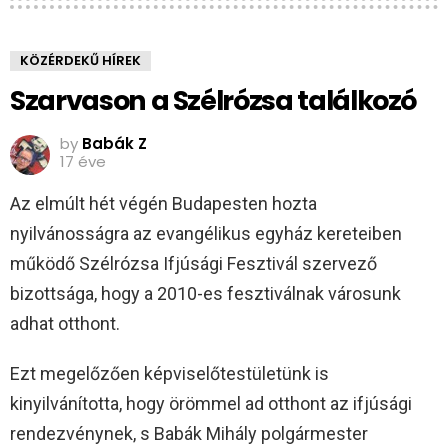
KÖZÉRDEKŰ HÍREK
Szarvason a Szélrózsa találkozó
by
Babák Z
17 éve
Az elmúlt hét végén Budapesten hozta
nyilvánosságra az evangélikus egyház kereteiben
működő Szélrózsa Ifjúsági Fesztivál szervező
bizottsága, hogy a 2010-es fesztiválnak városunk
adhat otthont.
Ezt megelőzően képviselőtestületünk is
kinyilvánította, hogy örömmel ad otthont az ifjúsági
rendezvénynek, s Babák Mihály polgármester