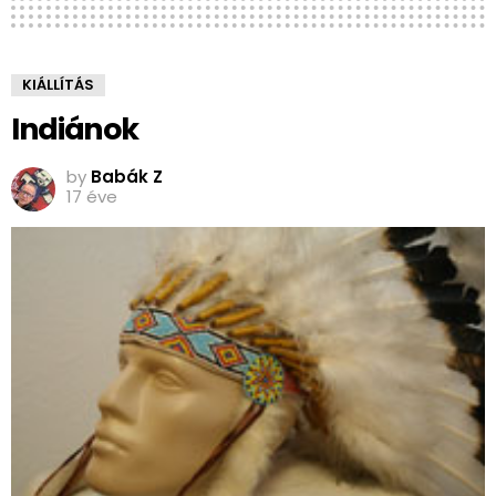
KIÁLLÍTÁS
Indiánok
by
Babák Z
17 éve