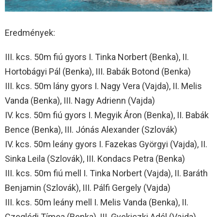
Eredmények:
III. kcs. 50m fiú gyors I. Tinka Norbert (Benka), II.
Hortobágyi Pál (Benka), III. Babák Botond (Benka)
III. kcs. 50m lány gyors I. Nagy Vera (Vajda), II. Melis
Vanda (Benka), III. Nagy Adrienn (Vajda)
IV. kcs. 50m fiú gyors I. Megyik Áron (Benka), II. Babák
Bence (Benka), III. Jónás Alexander (Szlovák)
IV. kcs. 50m leány gyors I. Fazekas Györgyi (Vajda), II.
Sinka Leila (Szlovák), III. Kondacs Petra (Benka)
III. kcs. 50m fiú mell I. Tinka Norbert (Vajda), II. Baráth
Benjamin (Szlovák), III. Pálfi Gergely (Vajda)
III. kcs. 50m leány mell I. Melis Vanda (Benka), II.
Czeglédi Tímea (Benka), III. Gyekiczki Adél (Vajda)