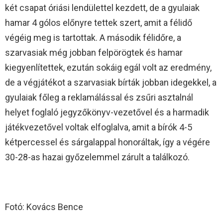
két csapat óriási lendülettel kezdett, de a gyulaiak
hamar 4 gólos előnyre tettek szert, amit a félidő
végéig meg is tartottak. A második félidőre, a
szarvasiak még jobban felpörögtek és hamar
kiegyenlítettek, ezután sokáig egál volt az eredmény,
de a végjátékot a szarvasiak bírták jobban idegekkel, a
gyulaiak főleg a reklamálással és zsűri asztalnál
helyet foglaló jegyzőkönyv-vezetővel és a harmadik
játékvezetővel voltak elfoglalva, amit a bírók 4-5
kétpercessel és sárgalappal honoráltak, így a végére
30-28-as hazai győzelemmel zárult a találkozó.
Fotó: Kovács Bence