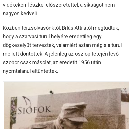
vidékeken fészkel előszeretettel, a síkságot nem
nagyon kedveli.
Közben törzsolvasónktól, Brlás Attilától megtudtuk,
hogy a szarvasi turul helyére eredetileg egy
dögkeselyűt terveztek, valamiért aztán mégis a turul
mellett döntöttek. A jelenleg az oszlop tetején levő
szobor csak másolat, az eredetit 1956 után
nyomtalanul eltüntették.