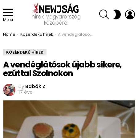
SEARCH
L
SWITCH
hírek Magyarország
SKIN
Menu
közepéről
You are here:
Home
Közérdekű hírek
A vendéglátósok újabb sikere, ezúttal Szolnokon
KÖZÉRDEKŰ HÍREK
A vendéglátósok újabb sikere,
ezúttal Szolnokon
by
Babák Z
17 éve