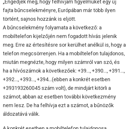
„Engedjék meg, hogy felhívjam figyelmüket egy új
fajta bűncselekményre, Európában már több ilyen
történt, sajnos hozzánk is eljött.
A bűncselekmény folyamata a következő: a
mobiltelefon kijelzőjén nem fogadott hívás jelenik
meg. Erre az értesítésre sor kerülhet anélkül is, hogy a
telefon megcsörrenjen. Ha a mobiltelefon tulajdonos,
miután megnézte, hogy milyen számról van szó, és
ha a hívószámok a következőek: +39…, +390…, +391…,
+392…, +393…, +394…(ebben a konkrét esetben
+393193260045 szám volt), de mindjárt kitörli a
számot, abban az esetben további következmény
nem lesz. De ha felhívja ezt a számot, a bűnözők
áldozatává válik.
A konkrét esetben a mobiltelefon tulajdonosa