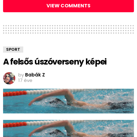
VIEW COMMENTS
SPORT
A felsős úszóverseny képei
by
Babák Z
17 éve