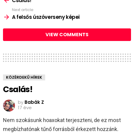
Csalás!
Next article
A felsős úszóverseny képei
VIEW COMMENTS
KÖZÉRDEKŰ HÍREK
Csalás!
by
Babák Z
17 éve
Nem szokásunk hoaxokat terjeszteni, de ez most
megbízhatónak tűnő forrásból érkezett hozzánk.