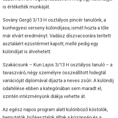
is értékelték munkáját.
Sovány Gergő 3/13 H osztályos pincér tanulónk, a
kunhegyesi verseny különdíjasa, ismét hozta a tőle
már elvárt eredményt. Vadász díszvacsorára terített
asztaláért ezüstérmet kapott, mellé pedig egy
különdíjat is átvehetett.
Szakácsunk – Kun Lajos 3/13 H osztályos tanuló – a
tavaszváró, négy személyre összeállított hidegtál
variációját diplomával díjazta a neves zsűri. A különdíj
odaítélése ebben a kategóriában sem maradt el,
szintén intézményünk diákja vehette át.
Az egész napos program alatt különböző kóstolók,
bemutatók, büféasztalok álltak a közönség és a