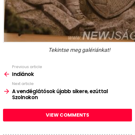
Tekintse meg galériánkat!
Previous article
See
more
Indiánok
Next article
A vendéglátósok újabb sikere, ezúttal
Szolnokon
VIEW COMMENTS