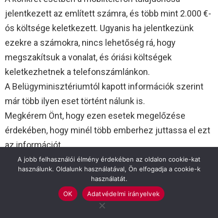
jelentkezett az említett számra, és több mint 2.000 €-
ós költsége keletkezett. Ugyanis ha jelentkezünk
ezekre a számokra, nincs lehetőség rá, hogy
megszakítsuk a vonalat, és óriási költségek
keletkezhetnek a telefonszámlánkon.
A Belügyminisztériumtól kapott információk szerint
már több ilyen eset történt nálunk is.
Megkérem Önt, hogy ezen esetek megelőzése
érdekében, hogy minél több emberhez juttassa el ezt
az információt.
A jobb felhasználói élmény érdekében az oldalon cookie-kat
használunk. Oldalunk használatával, Ön elfogadja a cookie-k
használatát.
Previous article
See
more
Megemlékezett a Jobbik
OK
Adatvédelmi irányelvek
Next article