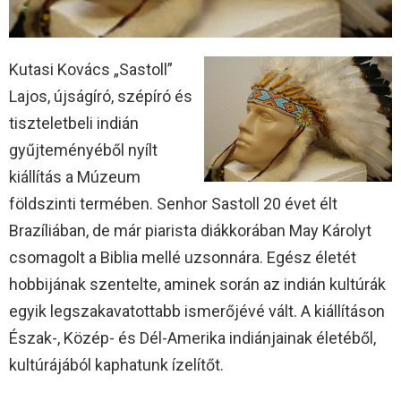
Kutasi Kovács „Sastoll”
Lajos, újságíró, szépíró és
tiszteletbeli indián
gyűjteményéből nyílt
kiállítás a Múzeum
földszinti termében. Senhor Sastoll 20 évet élt
Brazíliában, de már piarista diákkorában May Károlyt
csomagolt a Biblia mellé uzsonnára. Egész életét
hobbijának szentelte, aminek során az indián kultúrák
egyik legszakavatottabb ismerőjévé vált. A kiállításon
Észak-, Közép- és Dél-Amerika indiánjainak életéből,
kultúrájából kaphatunk ízelítőt.