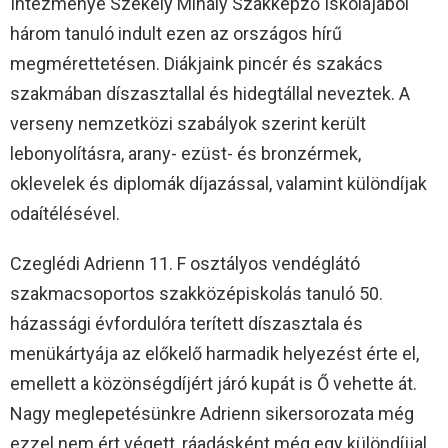
Intézménye Székely Mihály Szakképző Iskolájából
három tanuló indult ezen az országos hírű
megmérettetésen. Diákjaink pincér és szakács
szakmában díszasztallal és hidegtállal neveztek. A
verseny nemzetközi szabályok szerint került
lebonyolításra, arany- ezüst- és bronzérmek,
oklevelek és diplomák díjazással, valamint különdíjak
odaítélésével.
Czeglédi Adrienn 11. F osztályos vendéglátó
szakmacsoportos szakközépiskolás tanuló 50.
házassági évfordulóra terített díszasztala és
menükártyája az előkelő harmadik helyezést érte el,
emellett a közönségdíjért járó kupát is Ő vehette át.
Nagy meglepetésünkre Adrienn sikersorozata még
ezzel nem ért végett, ráadásként még egy különdíjjal