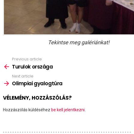
Tekintse meg galériánkat!
Previous article
See
more
Turulok országa
Next article
Olimpiai gyalogtúra
VÉLEMÉNY, HOZZÁSZÓLÁS?
Hozzászólás küldéséhez
be kell jelentkezni
.