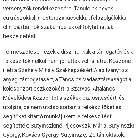
versenyzők rendelkezésére. Tanulóink neves
cukrászokkal, mesterszakácsokkal, felszolgálókkal,
olimpiai bajnok szakemberekkel folytathattak
beszélgetést.
Természetesen ezek a díszmunkák a támogatók és a
felkészítők nélkül nem jöhettek volna létre. Köszönet
illeti a Székely Mihály Szakképzésért Alapítványt az
anyagi támogatásért, a Táncsics Vadásztársaságot a
kölcsönzött eszközökért, a Szarvasi Általános
Művelődési Központot a székek biztosításáért, és
utoljára, de nem utolsó sorban a felkészítőket és
segítőket kitartó munkájukért. A felkészítést
segítették: Sutyinszkiné Pljesovszki Mária, Sutyinszki
György, Kovács György, Sutyinszky Zoltán oktatók.