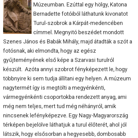
Múzeumban. Ezúttal egy hölgy, Katona
Bernadette fotóiból láthatunk kivonatot
Turul-szobrok a Kárpát-medencében
címmel. Megnyitó beszédet mondott
Szenes János és Babák Mihály, majd átadták a szót a
fotósnak, aki elmondta, hogy az egész
gyűjteményének első képe a Szarvasi turulról
készült. Azóta annyi szobrot fényképezett le, hogy
többnyire ki sem tudja állítani egy helyen. A múzeum
nagytermét így is megtölti a megyénkénti,
vármegyénkénti csoportokba rendezett anyag, ami
még nem teljes, mert tud még néhányról, amik
nincsenek lefényképezve. Egy Nagy-Magyarország
térképen bejelölve láthatjuk a turul élőterét, ahol jól
látszik, hogy elsősorban a hegyesebb, dombosabb