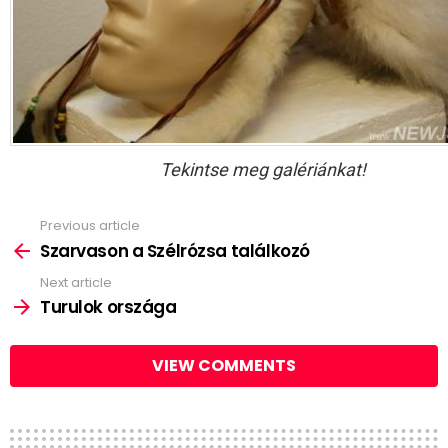
Tekintse meg galériánkat!
Previous article
See
more
Szarvason a Szélrózsa találkozó
Next article
Turulok országa
VIEW COMMENTS