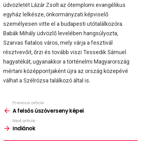
üdvözletét Lázár Zsolt az ótemplomi evangélikus
egyház lelkésze, önkormányzati képviselő
személyesen vitte el a budapesti utótalálkozóra.
Babák Mihály üdvözlő levelében hangsúlyozta,
Szarvas fiatalos város, mely várja a fesztivál
résztvevőit, őrzi és tovább viszi Tessedik Sámuel
hagyatékát, ugyanakkor a történelmi Magyarország
mértani középpontjaként újra az ország közepévé
válhat a Szélrózsa találkozó által is.
Previous article
See
more
A felsős úszóverseny képei
Next article
Indiánok