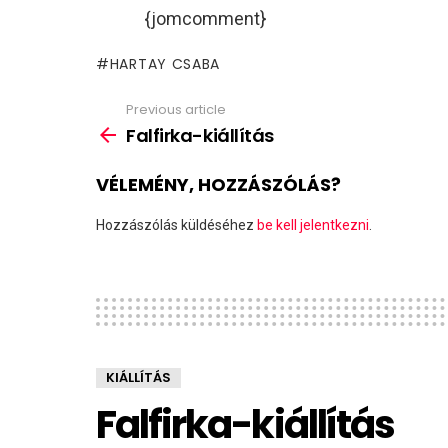
{jomcomment}
HARTAY CSABA
Previous article
See
more
Falfirka-kiállítás
VÉLEMÉNY, HOZZÁSZÓLÁS?
Hozzászólás küldéséhez
be kell jelentkezni
.
KIÁLLÍTÁS
Falfirka-kiállítás