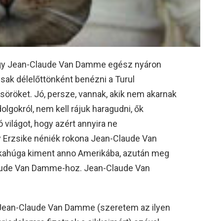
hogy Jean-Claude Van Damme egész nyáron
 csak délelőttönként benézni a Turul
ysöröket. Jó, persze, vannak, akik nem akarnak
lgokról, nem kell rájuk haragudni, ők
ó világot, hogy azért annyira ne
Erzsike néniék rokona Jean-Claude Van
kahúga kiment anno Amerikába, azután meg
aude Van Damme-hoz. Jean-Claude Van
 Jean-Claude Van Damme (szeretem az ilyen