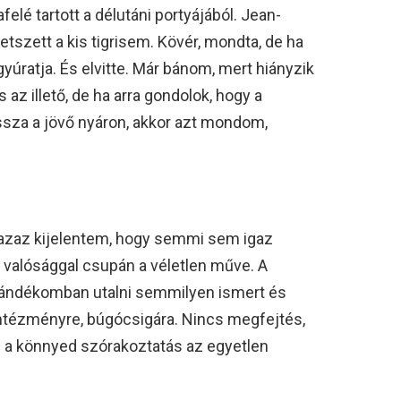
felé tartott a délutáni portyájából. Jean-
szett a kis tigrisem. Kövér, mondta, de ha
gyúratja. És elvitte. Már bánom, mert hiányzik
az illető, de ha arra gondolok, hogy a
sza a jövő nyáron, akkor azt mondom,
, azaz kijelentem, hogy semmi sem igaz
 valósággal csupán a véletlen műve. A
szándékomban utalni semmilyen ismert és
intézményre, búgócsigára. Nincs megfejtés,
 a könnyed szórakoztatás az egyetlen