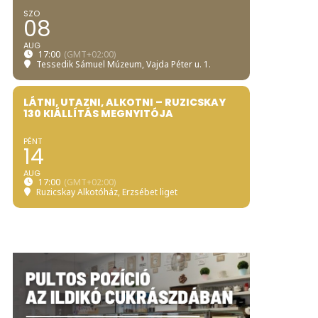
SZO
08
AUG
17:00
(GMT+02:00)
Tessedik Sámuel Múzeum
, Vajda Péter u. 1.
LÁTNI, UTAZNI, ALKOTNI – RUZICSKAY
130 KIÁLLÍTÁS MEGNYITÓJA
PÉNT
14
AUG
17:00
(GMT+02:00)
Ruzicskay Alkotóház
, Erzsébet liget