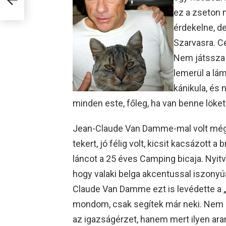
ez a zseton 
érdekelne, de
Szarvasra. C
Nem játssza a
lemerül a lá
kánikula, és 
minden este, főleg, ha van benne löket
Jean-Claude Van Damme-mal volt még
tekert, jó félig volt, kicsit kacsázott a
láncot a 25 éves Camping bicaja. Nyitva
hogy valaki belga akcentussal iszony
Claude Van Damme ezt is levédette a 
mondom, csak segítek már neki. Nem a
az igazságérzet, hanem mert ilyen ara