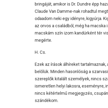
bringáját, amikor is Dr. Dundre épp haza
Claude Van Damme-nak rohadtul megtet
odaadom neki egy idényre, kigyúrja. Ki
az orvos a családból, még ha macska is 
macskám szín izom kandúrként tér vis
megérte.
H. Cs.
Ezek az írások álhíreket tartalmaznak
belőlük. Minden hasonlóság a szarvasi
szereplők kitalált személyek, nincs 
ismeretlen helyi lakosra, eseményre, 
nincs kétértelmű megjegyzés, csupán
szándékom.