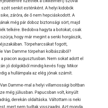
rjedelemre fizetnek a cikkeimért) szóval
zét senkit esténként. A helyi kidobók
sike, záróra, de ő nem hepciáskodott. A
nak még pár doboz biztonsági sört, majd
ék telkére. Bedobva hagyta a botokat, csak
kiszúrja, hogy már megint a senki horgászik,
 éjszakában. Törpeharcsákat fogott,
de Van Damme törpehari kolbászából?
s a piacon augusztusban. Nem sokat adott el
zán jó dolgokból mindig kevés fogy. Mikor
pedig a hullámpala az elég jónak számít.
Van Damme-mal a helyi villamossági boltban
ze még júliusban. Papucsban volt, kinyúlt
nadrág, derekán oldaltáska. Váltottam is neki
st, mert nem tudtak visszaadni. Azt monda,