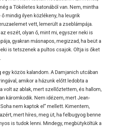
még a Tökéletes katonából van. Nem, mintha
 ő mindig ilyen közlékeny, ha leugrik
eruzaelemet vett, lemerült a zseblámpája.
z eszét, olyan ő, mint mi, egyszer neki is
mpája, gyakran másnapos, megizzad, ha beüt a
neki is tetszenek a pultos csajok. Oltja is őket
.
 egy közös kalandom. A Damjanich utcában
 bringával, amikor a házunk előtt ledobta a
 volt az ablak, mert szellőztettem, és hallom,
úan káromkodik. Nem idézem, mert Jean-
„Soha nem kaptok el” mellett. Kimentem,
zért, mert híres, meg üt, ha felbugyog benne
nyos is tudok lenni. Mindegy, megbütyköltük a