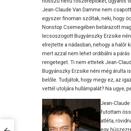
hosszú nevű főszereplőket, ugyanis te
Jean-Claude Van Damme nem csapott s
egyszer finoman szóltak, neki, hogy öc
Nonstop Csemegében betárazott magá
lecsoszogott Bugyánszky Erzsike néni
elrejtette a nádasban, nehogy a halőr 
mert azzal nem lehet ordibálni a párás
rengeteget. Ti nem ettetek Jean-Clau
Bugyánszky Erzsike néni még árulta i
belőle. Tudjátok, hogy megy ez, az iga
vettél utoljára hullámpalát? Na ugye, 
Jean-Claude 
futottam öss
atléta, rövid
egy húszezre