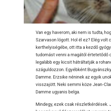
Van egy haverom, aki nem is tudta, 
Szarvason lógott. Hol él ez? Elég volt
kerthelyiségébe, ott itta a kezdő gyóg
tudomást venni a magától értetetődő do
legalább egy kicsit hátráltatják a rohan
száguldozzon. Egyébként Bugyánszky 
Damme. Erzsike néninek az egyik uno
visszajött. Neki semmi köze Jean-Cl
Damme ugyanis belga.
Mindegy, ezek csak részletkérdések.