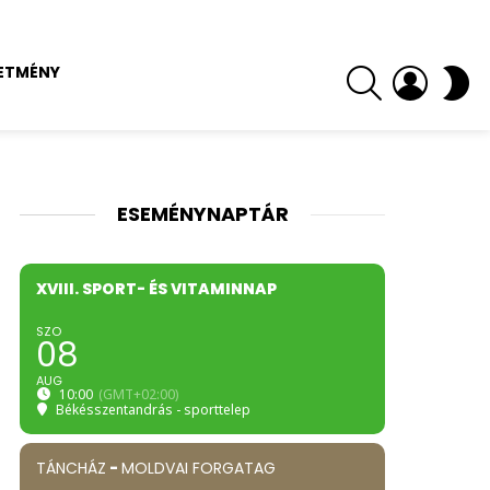
SEARCH
LOGIN
S
ETMÉNY
SK
ESEMÉNYNAPTÁR
XVIII. SPORT- ÉS VITAMINNAP
SZO
08
AUG
10:00
(GMT+02:00)
Békésszentandrás - sporttelep
TÁNCHÁZ
-
MOLDVAI FORGATAG