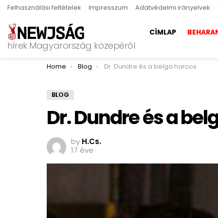
Felhasználási feltételek
Impresszum
Adatvédelmi irányelvek
CÍMLAP
BEHARA
hírek Magyarország közepéről
You are here:
Home
Blog
Dr. Dundre és a belga harcos
BLOG
Dr. Dundre és a bel
by
H.Cs.
17 éve