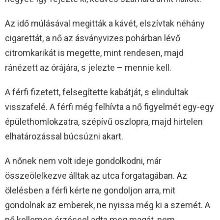
Az idő múlásával megitták a kávét, elszívtak néhány
cigarettát, a nő az ásványvizes pohárban lévő
citromkarikát is megette, mint rendesen, majd
ránézett az órájára, s jelezte – mennie kell.
A férfi fizetett, felsegítette kabátját, s elindultak
visszafelé. A férfi még felhívta a nő figyelmét egy-egy
épülethomlokzatra, szépívű oszlopra, majd hirtelen
elhatározással búcsúzni akart.
A nőnek nem volt ideje gondolkodni, már
összeölelkezve álltak az utca forgatagában. Az
ölelésben a férfi kérte ne gondoljon arra, mit
gondolnak az emberek, ne nyissa még ki a szemét. A
nő kellemes érzéssel adta meg magát, nem