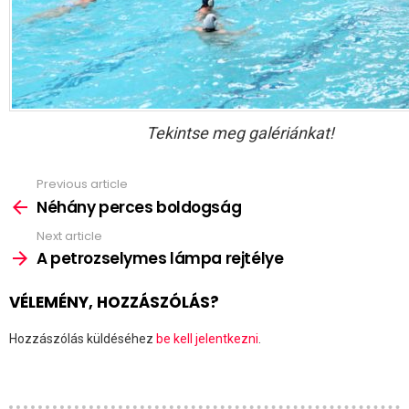
Tekintse meg galériánkat!
Previous article
See
more
Néhány perces boldogság
Next article
A petrozselymes lámpa rejtélye
VÉLEMÉNY, HOZZÁSZÓLÁS?
Hozzászólás küldéséhez
be kell jelentkezni
.