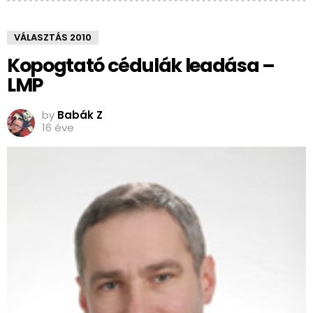
VÁLASZTÁS 2010
Kopogtató cédulák leadása –
LMP
by
Babák Z
16 éve