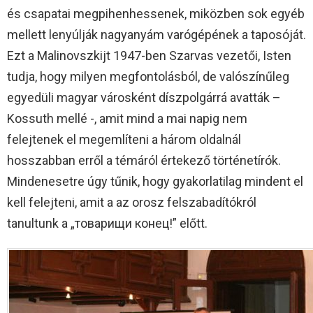
és csapatai megpihenhessenek, miközben sok egyéb
mellett lenyúlják nagyanyám varógépének a taposóját.
Ezt a Malinovszkijt 1947-ben Szarvas vezetői, Isten
tudja, hogy milyen megfontolásból, de valószínűleg
egyedüli magyar városként díszpolgárrá avatták –
Kossuth mellé -, amit mind a mai napig nem
felejtenek el megemlíteni a három oldalnál
hosszabban erről a témáról értekező történetírók.
Mindenesetre úgy tűnik, hogy gyakorlatilag mindent el
kell felejteni, amit a az orosz felszabadítókról
tanultunk a „товарищи конец!” előtt.