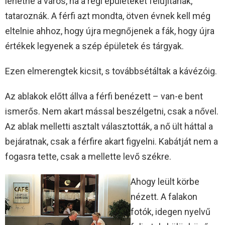
lehetne a város, ha a régi épületeket felújítanák,
tataroznák. A férfi azt mondta, ötven évnek kell még
eltelnie ahhoz, hogy újra megnőjenek a fák, hogy újra
értékek legyenek a szép épületek és tárgyak.
Ezen elmerengtek kicsit, s továbbsétáltak a kávézóig.
Az ablakok előtt állva a férfi benézett – van-e bent
ismerős. Nem akart mással beszélgetni, csak a nővel.
Az ablak melletti asztalt választották, a nő ült háttal a
bejáratnak, csak a férfire akart figyelni. Kabátját nem a
fogasra tette, csak a mellette levő székre.
Ahogy leült körbe
nézett. A falakon
fotók, idegen nyelvű