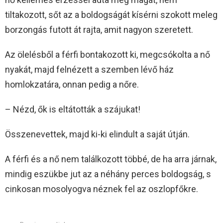
tiltakozott, sőt az a boldogságát kísérni szokott meleg
borzongás futott át rajta, amit nagyon szeretett.
Az ölelésből a férfi bontakozott ki, megcsókolta a nő
nyakát, majd felnézett a szemben lévő ház
homlokzatára, onnan pedig a nőre.
– Nézd, ők is eltátották a szájukat!
Összenevettek, majd ki-ki elindult a saját útján.
A férfi és a nő nem találkozott többé, de ha arra járnak,
mindig eszükbe jut az a néhány perces boldogság, s
cinkosan mosolyogva néznek fel az oszlopfőkre.