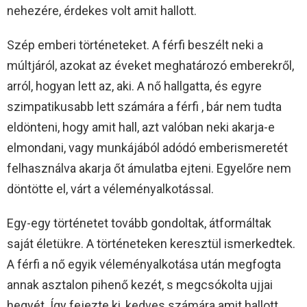
nehezére, érdekes volt amit hallott.
Szép emberi történeteket. A férfi beszélt neki a
múltjáról, azokat az éveket meghatározó emberekről,
arról, hogyan lett az, aki. A nő hallgatta, és egyre
szimpatikusabb lett számára a férfi , bár nem tudta
eldönteni, hogy amit hall, azt valóban neki akarja-e
elmondani, vagy munkájából adódó emberismeretét
felhasználva akarja őt ámulatba ejteni. Egyelőre nem
döntötte el, várt a véleményalkotással.
Egy-egy történetet tovább gondoltak, átformáltak
saját életükre. A történeteken keresztül ismerkedtek.
A férfi a nő egyik véleményalkotása után megfogta
annak asztalon pihenő kezét, s megcsókolta ujjai
hegyét. Így fejezte ki, kedves számára amit hallott.