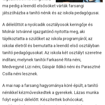
ma pedig a leendő elsősöket várták farsangi
játszóházba a tanító nénik és az iskola pedagógusai.
A délelőttöt a nyolcadik osztályosok keringője és
Molnár Istvánné igazgatónő nyitotta meg, aki
tájékoztatta a szülőket az iskola programjáról, az
iskolai életről és bemutatta a leendő első osztályban
tanító pedagógusokat. Az iskola két osztályt szeretne
indítani, melynek tanítói Farkasné Rita néni,
Medvegyné Lizi néni, Gáspár Ildikó néni és Parasztné
Csilla néni lesznek.
A mai nap a farsang hagyománya köré épült, a tanító
nénikkel kézműveskedtek a gyerekek. Lázas munka
folyt egész délelőtt. Készítettek bohócokat,