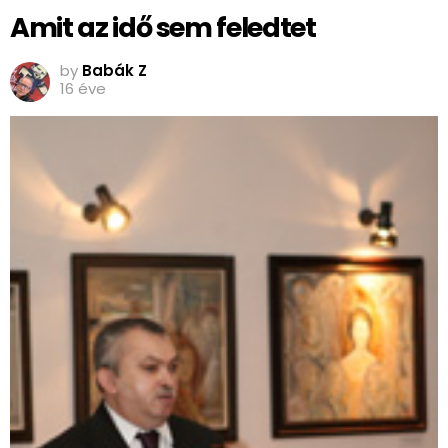
Amit az idő sem feledtet
by
Babák Z
16 éve