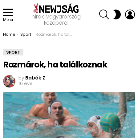
SEARCH
L
SWITCH
hírek Magyarország
SKIN
Menu
közepéről
You are here:
Home
Sport
Rozmárok, ha találkoznak
SPORT
Rozmárok, ha találkoznak
by
Babák Z
16 éve