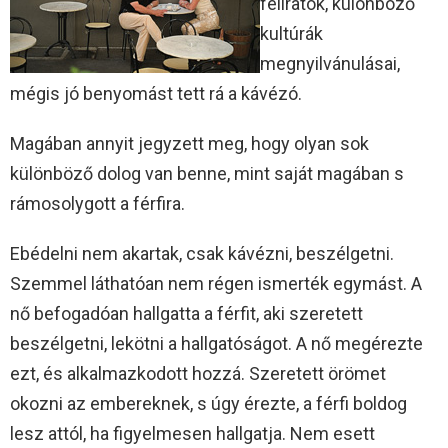
feliratok, különböző
kultúrák
megnyilvánulásai,
mégis jó benyomást tett rá a kávézó.
Magában annyit jegyzett meg, hogy olyan sok
különböző dolog van benne, mint saját magában s
rámosolygott a férfira.
Ebédelni nem akartak, csak kávézni, beszélgetni.
Szemmel láthatóan nem régen ismerték egymást. A
nő befogadóan hallgatta a férfit, aki szeretett
beszélgetni, lekötni a hallgatóságot. A nő megérezte
ezt, és alkalmazkodott hozzá. Szeretett örömet
okozni az embereknek, s úgy érezte, a férfi boldog
lesz attól, ha figyelmesen hallgatja. Nem esett