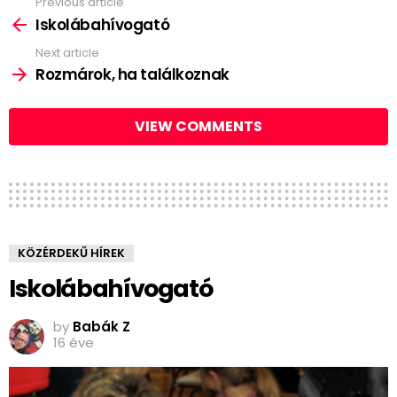
Previous article
See
more
Iskolábahívogató
Next article
Rozmárok, ha találkoznak
VIEW COMMENTS
KÖZÉRDEKŰ HÍREK
Iskolábahívogató
by
Babák Z
16 éve