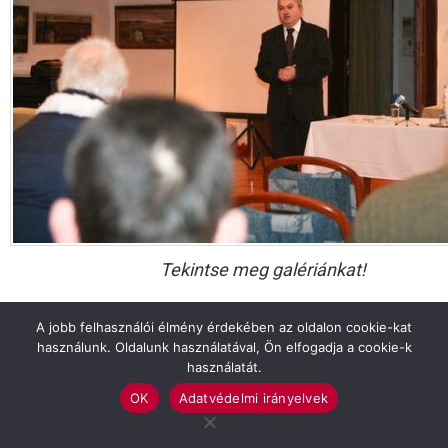
Tekintse meg galériánkat!
Previous article
See
A jobb felhasználói élmény érdekében az oldalon cookie-kat
more
Értük, nem ellenük!
használunk. Oldalunk használatával, Ön elfogadja a cookie-k
használatát.
Next article
OK
Adatvédelmi irányelvek
Kopogtató cédulák leadása – LMP