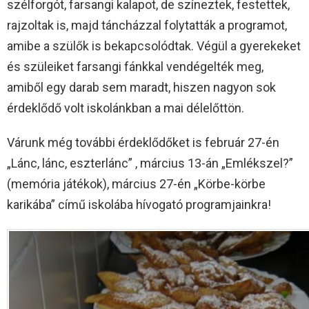
szélforgót, farsangi kalapot, de színeztek, festettek,
rajzoltak is, majd táncházzal folytatták a programot,
amibe a szülők is bekapcsolódtak. Végül a gyerekeket
és szüleiket farsangi fánkkal vendégelték meg,
amiből egy darab sem maradt, hiszen nagyon sok
érdeklődő volt iskolánkban a mai délelőttön.
Várunk még további érdeklődőket is február 27-én
„Lánc, lánc, eszterlánc” , március 13-án „Emlékszel?”
(memória játékok), március 27-én „Körbe-körbe
karikába” című iskolába hívogató programjainkra!