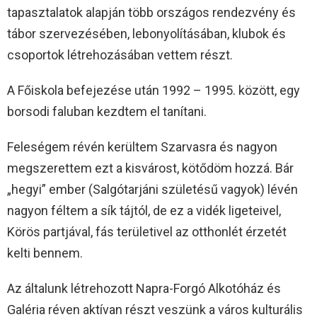
tapasztalatok alapján több országos rendezvény és
tábor szervezésében, lebonyolításában, klubok és
csoportok létrehozásában vettem részt.
A Főiskola befejezése után 1992 – 1995. között, egy
borsodi faluban kezdtem el tanítani.
Feleségem révén kerültem Szarvasra és nagyon
megszerettem ezt a kisvárost, kötődöm hozzá. Bár
„hegyi” ember (Salgótarjáni születésű vagyok) lévén
nagyon féltem a sík tájtól, de ez a vidék ligeteivel,
Körös partjával, fás területivel az otthonlét érzetét
kelti bennem.
Az általunk létrehozott Napra-Forgó Alkotóház és
Galéria réven aktívan részt veszünk a város kulturális