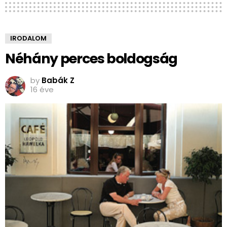
IRODALOM
Néhány perces boldogság
by
Babák Z
16 éve