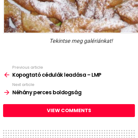
Tekintse meg galériánkat!
Previous article
See
more
Kopogtató cédulák leadása – LMP
Next article
Néhány perces boldogság
VIEW COMMENTS