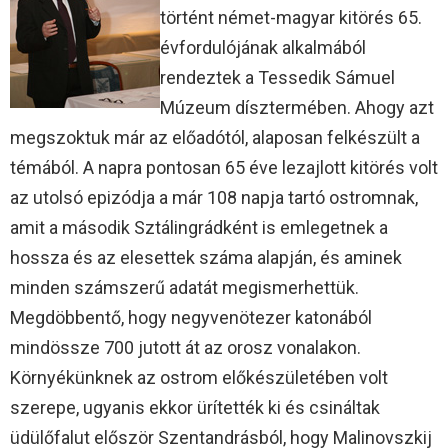
történt német-magyar kitörés 65.
évfordulójának alkalmából
rendeztek a Tessedik Sámuel
Múzeum dísztermében. Ahogy azt
megszoktuk már az előadótól, alaposan felkészült a
témából. A napra pontosan 65 éve lezajlott kitörés volt
az utolsó epizódja a már 108 napja tartó ostromnak,
amit a második Sztálingrádként is emlegetnek a
hossza és az elesettek száma alapján, és aminek
minden számszerű adatát megismerhettük.
Megdöbbentő, hogy negyvenötezer katonából
mindössze 700 jutott át az orosz vonalakon.
Környékünknek az ostrom előkészületében volt
szerepe, ugyanis ekkor ürítették ki és csináltak
üdülőfalut először Szentandrásból, hogy Malinovszkij