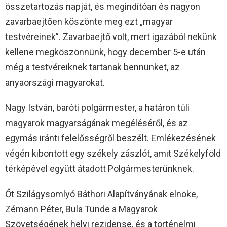
összetartozás napját, és megindítóan és nagyon
zavarbaejtően köszönte meg ezt „magyar
testvéreinek”. Zavarbaejtő volt, mert igazából nekünk
kellene megköszönnünk, hogy december 5-e után
még a testvéreiknek tartanak bennünket, az
anyaországi magyarokat.
Nagy István, baróti polgármester, a határon túli
magyarok magyarságának megéléséről, és az
egymás iránti felelősségről beszélt. Emlékezésének
végén kibontott egy székely zászlót, amit Székelyföld
térképével együtt átadott Polgármesterünknek.
Őt Szilágysomlyó Báthori Alapítványának elnöke,
Zémann Péter, Bula Tünde a Magyarok
Szövetségének helyi rezidense, és a történelmi