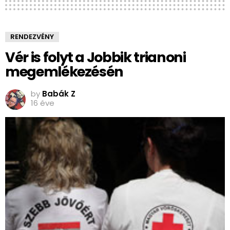
RENDEZVÉNY
Vér is folyt a Jobbik trianoni
megemlékezésén
by
Babák Z
16 éve