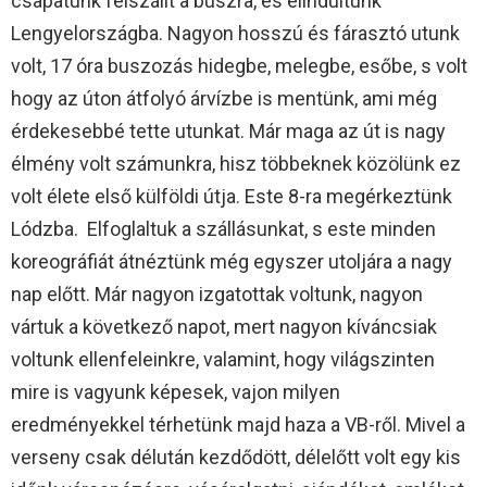
csapatunk felszállt a buszra, és elindultunk
Lengyelországba. Nagyon hosszú és fárasztó utunk
volt, 17 óra buszozás hidegbe, melegbe, esőbe, s volt
hogy az úton átfolyó árvízbe is mentünk, ami még
érdekesebbé tette utunkat. Már maga az út is nagy
élmény volt számunkra, hisz többeknek közölünk ez
volt élete első külföldi útja. Este 8-ra megérkeztünk
Lódzba. Elfoglaltuk a szállásunkat, s este minden
koreográfiát átnéztünk még egyszer utoljára a nagy
nap előtt. Már nagyon izgatottak voltunk, nagyon
vártuk a következő napot, mert nagyon kíváncsiak
voltunk ellenfeleinkre, valamint, hogy világszinten
mire is vagyunk képesek, vajon milyen
eredményekkel térhetünk majd haza a VB-ről. Mivel a
verseny csak délután kezdődött, délelőtt volt egy kis