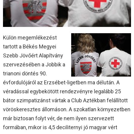
Külön megemlékezést
tartott a Békés Megyei
Szebb Jövőért Alapítvány
szervezésében a Jobbik a
trianoni döntés 90.
évfordulójáról az Erzsébet-ligetben ma délután. A
véradással egybekötött rendezvényre legalább 25
bátor szimpatizánst vártak a Club Aztékban felállított
vöröskeresztes állomáson. A szokatlan környezetben
már biztosan folyt vér, de nem ilyen szervezett
formában, mikor is 4,5 deciliternyi jó magyar vért