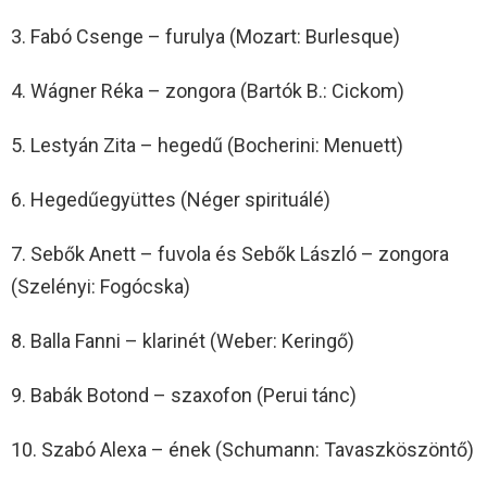
3. Fabó Csenge – furulya (Mozart: Burlesque)
4. Wágner Réka – zongora (Bartók B.: Cickom)
5. Lestyán Zita – hegedű (Bocherini: Menuett)
6. Hegedűegyüttes (Néger spirituálé)
7. Sebők Anett – fuvola és Sebők László – zongora
(Szelényi: Fogócska)
8. Balla Fanni – klarinét (Weber: Keringő)
9. Babák Botond – szaxofon (Perui tánc)
10. Szabó Alexa – ének (Schumann: Tavaszköszöntő)