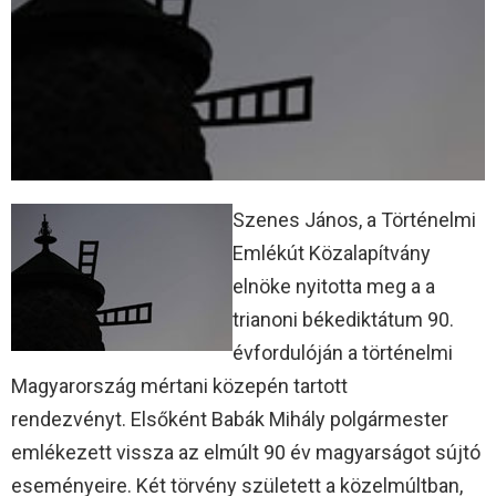
Szenes János, a Történelmi
Emlékút Közalapítvány
elnöke nyitotta meg a a
trianoni békediktátum 90.
évfordulóján a történelmi
Magyarország mértani közepén tartott
rendezvényt. Elsőként Babák Mihály polgármester
emlékezett vissza az elmúlt 90 év magyarságot sújtó
eseményeire. Két törvény született a közelmúltban,