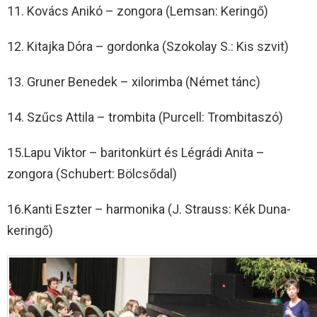
11. Kovács Anikó – zongora (Lemsan: Keringő)
12. Kitajka Dóra – gordonka (Szokolay S.: Kis szvit)
13. Gruner Benedek – xilorimba (Német tánc)
14. Szűcs Attila – trombita (Purcell: Trombitaszó)
15.Lapu Viktor – baritonkürt és Légrádi Anita –
zongora (Schubert: Bölcsődal)
16.Kanti Eszter – harmonika (J. Strauss: Kék Duna-
keringő)