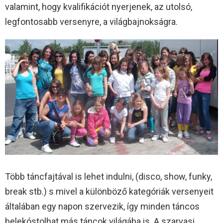
valamint, hogy kvalifikációt nyerjenek, az utolsó,
legfontosabb versenyre, a világbajnokságra.
Több táncfajtával is lehet indulni, (disco, show, funky,
break stb.) s mivel a különböző kategóriák versenyeit
általában egy napon szervezik, így minden táncos
belekóstolhat más táncok világába is. A szarvasi