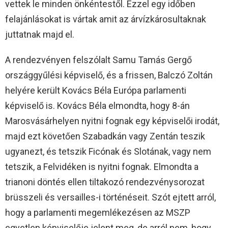
vettek le minden önkéntestől. Ezzel egy időben
felajánlásokat is vártak amit az árvízkárosultaknak
juttatnak majd el.
A rendezvényen felszólalt Samu Tamás Gergő
országgyűlési képviselő, és a frissen, Balczó Zoltán
helyére került Kovács Béla Európa parlamenti
képviselő is. Kovács Béla elmondta, hogy 8-án
Marosvásárhelyen nyitni fognak egy képviselői irodát,
majd ezt követően Szabadkán vagy Zentán teszik
ugyanezt, és tetszik Ficónak és Slotának, vagy nem
tetszik, a Felvidéken is nyitni fognak. Elmondta a
trianoni döntés ellen tiltakozó rendezvénysorozat
brüsszeli és versailles-i történéseit. Szót ejtett arról,
hogy a parlamenti megemlékezésen az MSZP
egyetlen képviselője jelent meg, de arról nem, hogy