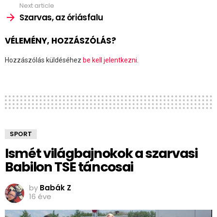
Next article
Szarvas, az óriásfalu
VÉLEMÉNY, HOZZÁSZÓLÁS?
Hozzászólás küldéséhez
be kell jelentkezni
.
SPORT
Ismét világbajnokok a szarvasi
Babilon TSE táncosai
by
Babák Z
16 éve