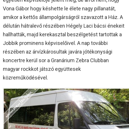
Vona Gábor hogy késhette le élete nagy pillanatát,
amikor a kettős állampolgárságról szavazott a Ház. A
délután hátralevő részében Hégely Laci bácsi énekeit
hallhatták, majd kerekasztal beszélgetést tartottak a
Jobbik prominens képviselőivel. A nap további
részében az árvízkárosultak javára jótékonysági
koncertre kerül sor a Granárium Zebra Clubban
magyar rockkot játszó együttesek
közreműködésével.