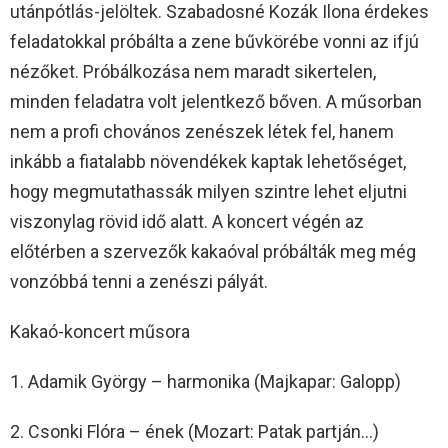
utánpótlás-jelöltek. Szabadosné Kozák Ilona érdekes
feladatokkal próbálta a zene bűvkörébe vonni az ifjú
nézőket. Próbálkozása nem maradt sikertelen,
minden feladatra volt jelentkező bőven. A műsorban
nem a profi chovános zenészek létek fel, hanem
inkább a fiatalabb növendékek kaptak lehetőséget,
hogy megmutathassák milyen szintre lehet eljutni
viszonylag rövid idő alatt. A koncert végén az
előtérben a szervezők kakaóval próbálták meg még
vonzóbbá tenni a zenészi pályát.
Kakaó-koncert műsora
1. Adamik György – harmonika (Majkapar: Galopp)
2. Csonki Flóra – ének (Mozart: Patak partján…)