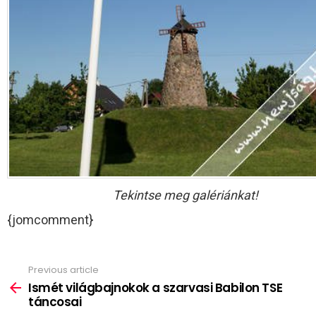
Tekintse meg galériánkat!
{jomcomment}
Previous article
See
more
Ismét világbajnokok a szarvasi Babilon TSE
táncosai