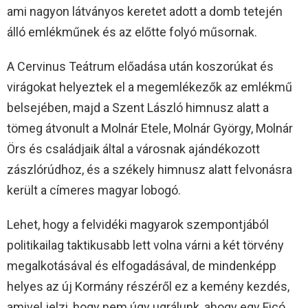
ami nagyon látványos keretet adott a domb tetején
álló emlékműnek és az előtte folyó műsornak.
A Cervinus Teátrum előadása után koszorúkat és
virágokat helyeztek el a megemlékezők az emlékmű
belsejében, majd a Szent László himnusz alatt a
tömeg átvonult a Molnár Etele, Molnár György, Molnár
Örs és családjaik által a városnak ajándékozott
zászlórúdhoz, és a székely himnusz alatt felvonásra
került a címeres magyar lobogó.
Lehet, hogy a felvidéki magyarok szempontjából
politikailag taktikusabb lett volna várni a két törvény
megalkotásával és elfogadásával, de mindenképp
helyes az új Kormány részéről ez a kemény kezdés,
amivel jelzi, hogy nem úgy ugrálunk, ahogy egy Ficó