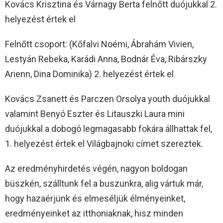
Kovács Krisztina és Várnagy Berta felnőtt duójukkal 2.
helyezést értek el
Felnőtt csoport: (Kőfalvi Noémi, Ábrahám Vivien,
Lestyán Rebeka, Karádi Anna, Bodnár Éva, Ribárszky
Arienn, Dina Dominika) 2. helyezést értek el
Kovács Zsanett és Parczen Orsolya youth duójukkal
valamint Benyó Eszter és Litauszki Laura mini
duójukkal a dobogó legmagasabb fokára állhattak fel,
1. helyezést értek el Világbajnoki címet szereztek.
Az eredményhirdetés végén, nagyon boldogan
büszkén, szálltunk fel a buszunkra, alig vártuk már,
hogy hazaérjünk és elmeséljük élményeinket,
eredményeinket az itthoniaknak, hisz minden