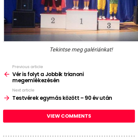
Tekintse meg galériánkat!
Previous article
See
more
Vér is folyt a Jobbik trianoni
megemlékezésén
Next article
Testvérek egymás között – 90 év után
VIEW COMMENTS