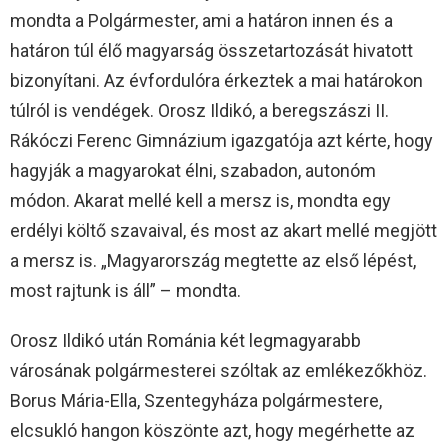
mondta a Polgármester, ami a határon innen és a
határon túl élő magyarság összetartozását hivatott
bizonyítani. Az évfordulóra érkeztek a mai határokon
túlról is vendégek. Orosz Ildikó, a beregszászi II.
Rákóczi Ferenc Gimnázium igazgatója azt kérte, hogy
hagyják a magyarokat élni, szabadon, autonóm
módon. Akarat mellé kell a mersz is, mondta egy
erdélyi költő szavaival, és most az akart mellé megjött
a mersz is. „Magyarország megtette az első lépést,
most rajtunk is áll” – mondta.
Orosz Ildikó után Románia két legmagyarabb
városának polgármesterei szóltak az emlékezőkhöz.
Borus Mária-Ella, Szentegyháza polgármestere,
elcsukló hangon köszönte azt, hogy megérhette az