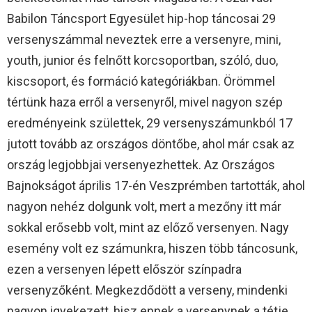
Babilon Táncsport Egyesület hip-hop táncosai 29
versenyszámmal neveztek erre a versenyre, mini,
youth, junior és felnőtt korcsoportban, szóló, duo,
kiscsoport, és formáció kategóriákban. Örömmel
tértünk haza erről a versenyről, mivel nagyon szép
eredményeink születtek, 29 versenyszámunkból 17
jutott tovább az országos döntőbe, ahol már csak az
ország legjobbjai versenyezhettek. Az Országos
Bajnokságot április 17-én Veszprémben tartották, ahol
nagyon nehéz dolgunk volt, mert a mezőny itt már
sokkal erősebb volt, mint az előző versenyen. Nagy
esemény volt ez számunkra, hiszen több táncosunk,
ezen a versenyen lépett először színpadra
versenyzőként. Megkezdődött a verseny, mindenki
nagyon igyekezett, hisz ennek a versenynek a tétje