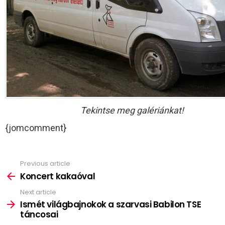
Tekintse meg galériánkat!
{jomcomment}
Previous article
See
more
Koncert kakaóval
Next article
Ismét világbajnokok a szarvasi Babilon TSE
táncosai