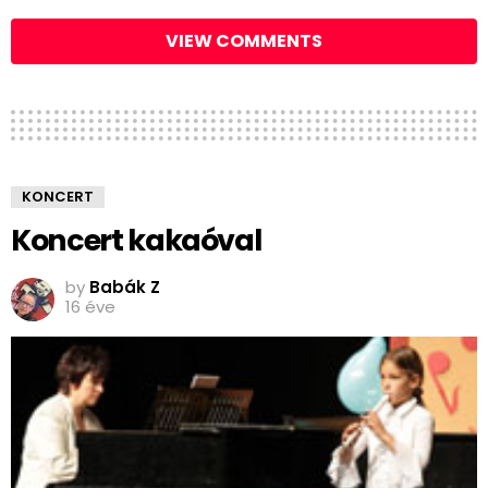
VIEW COMMENTS
KONCERT
Koncert kakaóval
by
Babák Z
16 éve