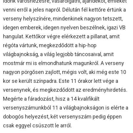
időnk városnézésre, vásárolgatni, ajándékot, emléket
venni erről a jeles napról. Délután fél kettőre értünk a
verseny helyszínére, mindenkinek nagyon tetszett,
idegen emberek, idegen nyelven beszélnek, igazi VB
hangulat. Kettőkor végre elérkezett a pillanat, amit
régóta vártunk, megkezdődött a hip-hop
világbajnokság, a világ legjobb táncosaival, amit
mostmár mi is elmondhatunk magunkról. A verseny
nagyon pörgősen zajlott, mégis volt, aki még este 10
kor se került színpadra. Este 11 órakor lett vége a
versenynek, és megkezdődött az eredményhirdetés.
Megérte a fáradozást, hisz a 14 kvalifikált
versenyszámunkból 11 a világbajnokságon is elérte a
dobogós helyezést, két versenyszám pedig éppen
csak eggyel csúszott le arról.