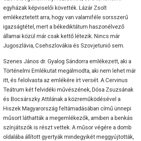
egyházak képviselői követték. Lázár Zsolt
emlékeztetett arra, hogy van valamiféle sorsszerű
igazságtétel, mert a békediktátum haszonélvező
államai közül már csak kettő létezik. Nincs már
Jugoszlávia, Csehszlovákia és Szovjetunió sem.
Szenes János dr. Gyalog Sándorra emlékezett, aki a
Történelmi Emlékutat megálmodta, aki nem lehet már
itt, és felolvasta az emlékére írt versét. A Cervinus
Teátrum két felvidéki művészének, Dósa Zsuzsának
és Bocsárszky Attilának a közreműködésével a
Hiszek Magyarország feltámadásában című ünnepi
műsort láthatták a megemlékezők, amiben a benkás
színjátszók is részt vettek. A műsor végére a domb
oldalába állított gyertyák mindegyikét meggyújtották,