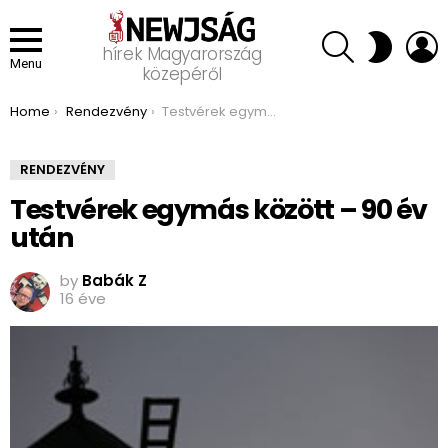
SEARCH
L
SWITCH
hírek Magyarország
SKIN
Menu
közepéről
You are here:
Home
Rendezvény
Testvérek egymás között – 90 év után
RENDEZVÉNY
Testvérek egymás között – 90 év
után
by
Babák Z
16 éve