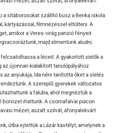
havasi mézet, aszalt szilvát, áfonyalekvárt.
ki a sítáborosokat szállító busz a Benka iskola
l, kártyázással, filmnézéssel eltölteni. A
get, amikor a Veres-virág panzió fényeit
megvacsoráztunk, majd elmentünk aludni.
elcsatolhassa a léceit. A gyakorlott síelők a
 az újonnan kialakított tanulópályához
 az anyukája, Ida néni tanította őket a síelés
t rendeztünk. A szereplő gyerekek változatos
tazhattunk a faluba, ahol megnéztük a
borvizet ihattunk. A csomafalvai piacon
havasi mézet, aszalt szilvát, áfonyalekvárt.
k, útba ejtettük a Lázár kastélyt, amelynek a