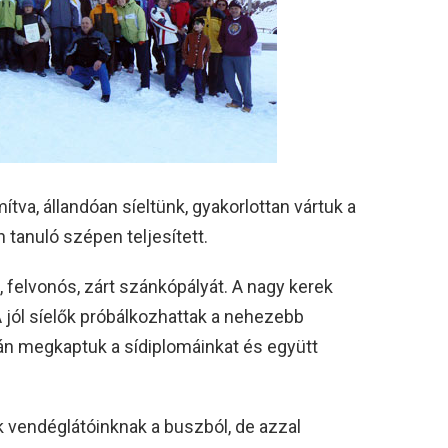
ítva, állandóan síeltünk, gyakorlottan vártuk a
tanuló szépen teljesített.
, felvonós, zárt szánkópályát. A nagy kerek
 jól síelők próbálkozhattak a nehezebb
án megkaptuk a sídiplomáinkat és együtt
 vendéglátóinknak a buszból, de azzal