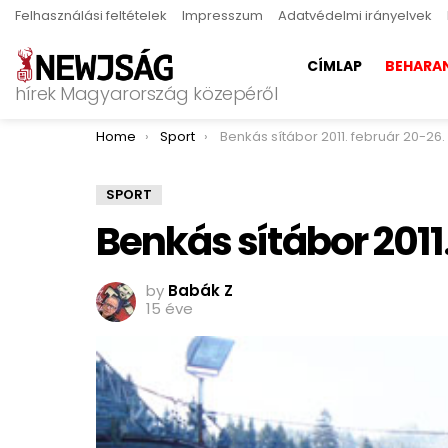
Felhasználási feltételek
Impresszum
Adatvédelmi irányelvek
CÍMLAP
BEHARA
hírek Magyarország közepéről
You are here:
Home
Sport
Benkás sítábor 2011. február 20-26.
SPORT
Benkás sítábor 2011
by
Babák Z
15 éve