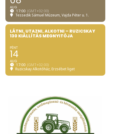
08
AUG
17:00
(GMT+02:00)
Tessedik Sámuel Múzeum
, Vajda Péter u. 1.
LÁTNI, UTAZNI, ALKOTNI – RUZICSKAY
130 KIÁLLÍTÁS MEGNYITÓJA
PÉNT
14
AUG
17:00
(GMT+02:00)
Ruzicskay Alkotóház
, Erzsébet liget