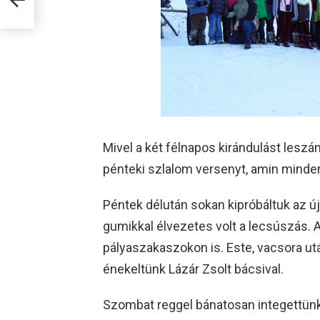
Mivel a két félnapos kirándulást leszám
pénteki szlalom versenyt, amin minden 
Péntek délután sokan kipróbáltuk az új
gumikkal élvezetes volt a lecsúszás. A
pályaszakaszokon is. Este, vacsora ut
énekeltünk Lázár Zsolt bácsival.
Szombat reggel bánatosan integettünk