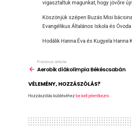
vigasztaltuk magunkat, hogy jövőre újr
Köszönjük szépen Buzás Misi bácsina
Evangélikus Általános Iskola és Óvoda 
Hodálik Hanna Éva és Kugyela Hanna Ka
Previous article
See
more
Aerobik diákolimpia Békéscsabán
VÉLEMÉNY, HOZZÁSZÓLÁS?
Hozzászólás küldéséhez
be kell jelentkezni
.