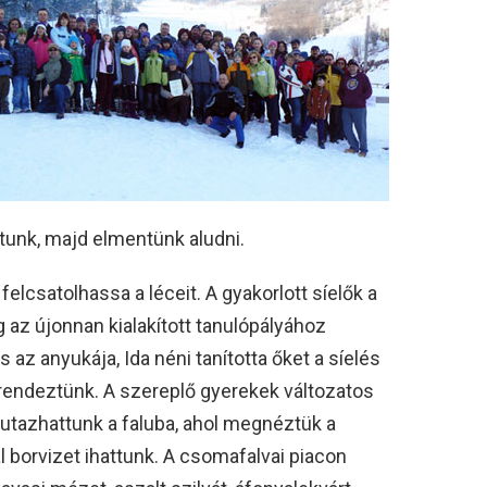
tunk, majd elmentünk aludni.
elcsatolhassa a léceit. A gyakorlott síelők a
 az újonnan kialakított tanulópályához
 az anyukája, Ida néni tanította őket a síelés
t rendeztünk. A szereplő gyerekek változatos
tazhattunk a faluba, ahol megnéztük a
borvizet ihattunk. A csomafalvai piacon