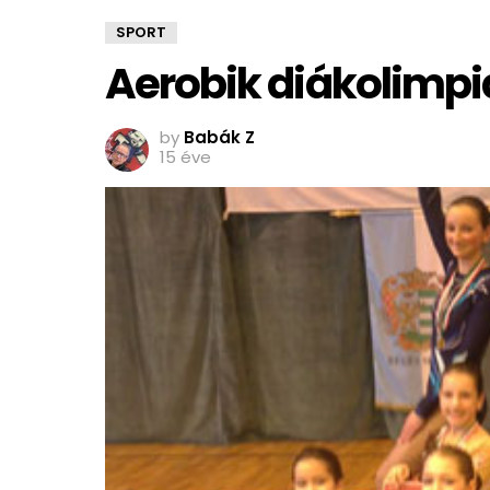
SPORT
Aerobik diákolimp
by
Babák Z
15 éve