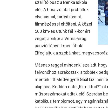
szállító busz a Benka iskola
elől. A hosszú utat próbáltuk
olvasással, kártyázással,
filmnézéssel eltölteni. A közel
500 km-es utunk fél 7-kor ért
véget, amikor a Veres-virág
panzió fényeit megláttuk.
Elfoglaltuk a szobáinkat, megvacsoráz
Másnap reggel mindenki szaladt, hogy f
felvonóhoz sorakoztak, a többiek pedig
mentek. Itt Medvegyné Gaál Lizi néni és
alapjaira. Kedden este „Ki mit tud?”-o
műsorszámokat adtak elő. Szerdán beu
katolikus templomot, egy magánháznál 