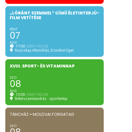
„LÓRÁNT SZEMMEL” CÍMŰ ÉLETINTERJÚ-
FILM VETÍTÉSE
PÉNT
07
AUG
17:00
(GMT+02:00)
Ruzicskay Alkotóház
, Erzsébet liget
XVIII. SPORT- ÉS VITAMINNAP
SZO
08
AUG
10:00
(GMT+02:00)
Békésszentandrás - sporttelep
TÁNCHÁZ
-
MOLDVAI FORGATAG
SZO