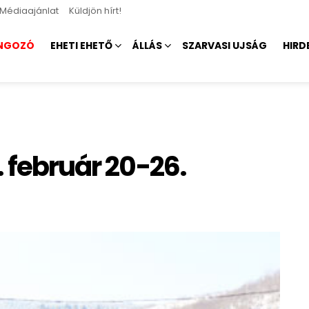
Médiaajánlat
Küldjön hírt!
NGOZÓ
EHETI EHETŐ
ÁLLÁS
SZARVASI UJSÁG
HIRD
. február 20-26.