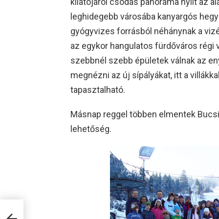
kilátójáról csodás panoráma nyílt az al
leghidegebb városába kanyargós hegyi 
gyógyvizes forrásból néhánynak a vizé
az egykor hangulatos fürdőváros régi v
szebbnél szebb épületek válnak az e
megnézni az új sípályákat, itt a villákk
tapasztalható.
Másnap reggel többen elmentek Bucsin
lehetőség.