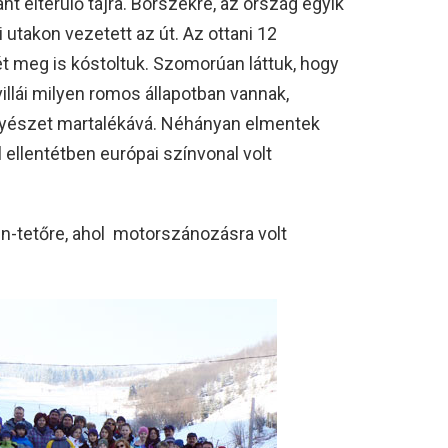
ant elterülő tájra. Borszékre, az ország egyik
utakon vezetett az út. Az ottani 12
t meg is kóstoltuk. Szomorúan láttuk, hogy
illái milyen romos állapotban vannak,
nyészet martalékává. Néhányan elmentek
al ellentétben európai színvonal volt
-tetőre, ahol motorszánozásra volt