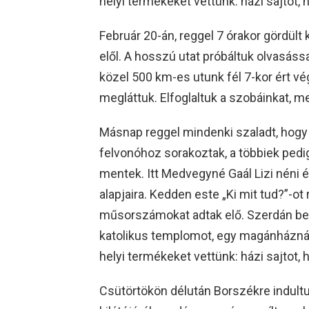
helyi termékeket vettünk: házi sajtot, 
Február 20-án, reggel 7 órakor gördült 
elől. A hosszú utat próbáltuk olvasássa
közel 500 km-es utunk fél 7-kor ért vé
megláttuk. Elfoglaltuk a szobáinkat, 
Másnap reggel mindenki szaladt, hogy f
felvonóhoz sorakoztak, a többiek pedig
mentek. Itt Medvegyné Gaál Lizi néni és
alapjaira. Kedden este „Ki mit tud?”-o
műsorszámokat adtak elő. Szerdán beu
katolikus templomot, egy magánháznál 
helyi termékeket vettünk: házi sajtot, 
Csütörtökön délután Borszékre indultun