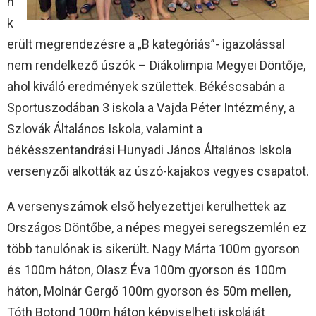
n
k
erült megrendezésre a „B kategóriás”- igazolással
nem rendelkező úszók – Diákolimpia Megyei Döntője,
ahol kiváló eredmények születtek. Békéscsabán a
Sportuszodában 3 iskola a Vajda Péter Intézmény, a
Szlovák Általános Iskola, valamint a
békésszentandrási Hunyadi János Általános Iskola
versenyzői alkották az úszó-kajakos vegyes csapatot.
A versenyszámok első helyezettjei kerülhettek az
Országos Döntőbe, a népes megyei seregszemlén ez
több tanulónak is sikerült. Nagy Márta 100m gyorson
és 100m háton, Olasz Éva 100m gyorson és 100m
háton, Molnár Gergő 100m gyorson és 50m mellen,
Tóth Botond 100m háton képviselheti iskoláját