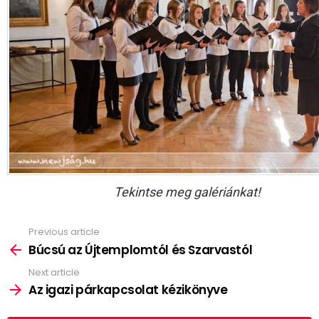
Tekintse meg galériánkat!
Previous article
See
more
Búcsú az Újtemplomtól és Szarvastól
Next article
Az igazi párkapcsolat kézikönyve