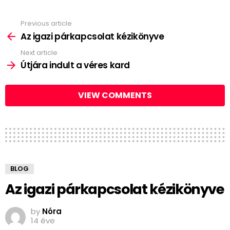
Previous article
See
more
Az igazi párkapcsolat kézikönyve
Next article
Útjára indult a véres kard
VIEW COMMENTS
BLOG
Az igazi párkapcsolat kézikönyve
by
Nóra
14 éve