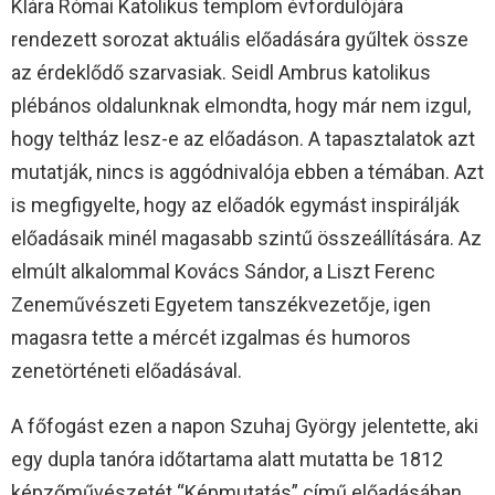
Klára Római Katolikus templom évfordulójára
rendezett sorozat aktuális előadására gyűltek össze
az érdeklődő szarvasiak. Seidl Ambrus katolikus
plébános oldalunknak elmondta, hogy már nem izgul,
hogy teltház lesz-e az előadáson. A tapasztalatok azt
mutatják, nincs is aggódnivalója ebben a témában. Azt
is megfigyelte, hogy az előadók egymást inspirálják
előadásaik minél magasabb szintű összeállítására. Az
elmúlt alkalommal Kovács Sándor, a Liszt Ferenc
Zeneművészeti Egyetem tanszékvezetője, igen
magasra tette a mércét izgalmas és humoros
zenetörténeti előadásával.
A főfogást ezen a napon Szuhaj György jelentette, aki
egy dupla tanóra időtartama alatt mutatta be 1812
képzőművészetét “Képmutatás” című előadásában.