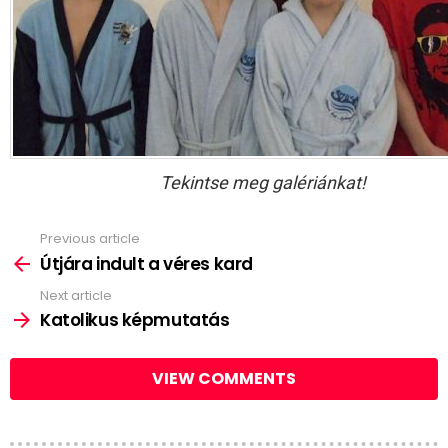
Tekintse meg galériánkat!
Previous article
See
more
Útjára indult a véres kard
Next article
Katolikus képmutatás
VIEW COMMENTS