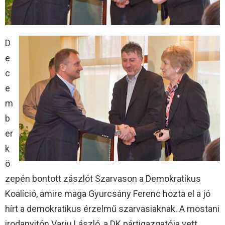
D
e
c
e
m
b
er
k
ö
zepén bontott zászlót Szarvason a Demokratikus
Koalíció, amire maga Gyurcsány Ferenc hozta el a jó
hírt a demokratikus érzelmű szarvasiaknak. A mostani
irodanyitón Varju László, a DK pártigazgatója vett