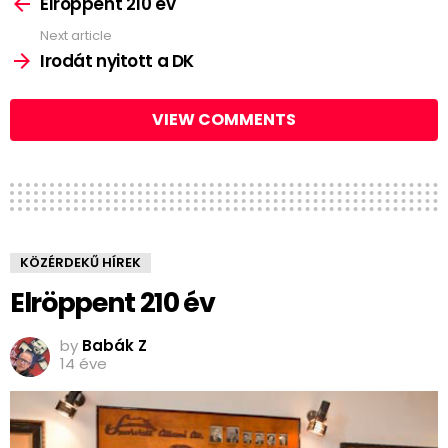
more
Elröppent 210 év
Next article
Irodát nyitott a DK
VIEW COMMENTS
KÖZÉRDEKŰ HÍREK
Elröppent 210 év
by
Babák Z
14 éve