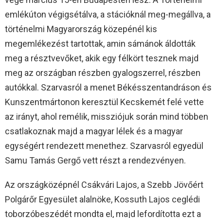
emlékúton végigsétálva, a stációknál meg-megállva, a
történelmi Magyarország közepénél kis
megemlékezést tartottak, amin sámánok áldották
meg a résztvevőket, akik egy félkört tesznek majd
meg az országban részben gyalogszerrel, részben
autókkal. Szarvasról a menet Békésszentandráson és
Kunszentmártonon keresztül Kecskemét felé vette
az irányt, ahol remélik, missziójuk során mind többen
csatlakoznak majd a magyar lélek és a magyar
egységért rendezett menethez. Szarvasról egyedül
Samu Tamás Gergő vett részt a rendezvényen.
Az országközépnél Csákvári Lajos, a Szebb Jövőért
Polgárőr Egyesület alalnöke, Kossuth Lajos ceglédi
toborzóbeszédét mondta el, majd lefordította ezt a