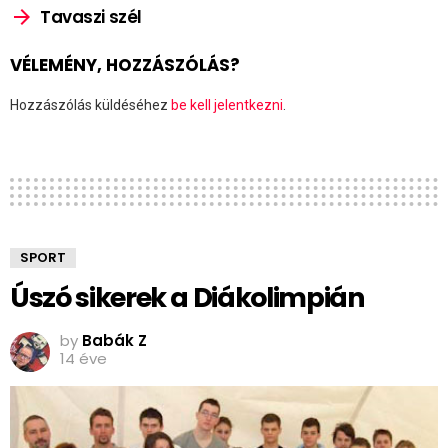
Tavaszi szél
VÉLEMÉNY, HOZZÁSZÓLÁS?
Hozzászólás küldéséhez
be kell jelentkezni
.
SPORT
Úszó sikerek a Diákolimpián
by
Babák Z
14 éve