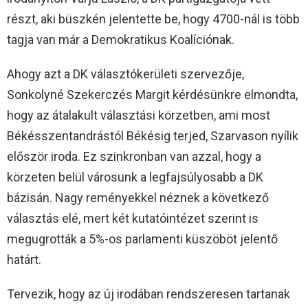
részt, aki büszkén jelentette be, hogy 4700-nál is több
tagja van már a Demokratikus Koalíciónak.
Ahogy azt a DK választókerületi szervezője,
Sonkolyné Szekerczés Margit kérdésünkre elmondta,
hogy az átalakult választási körzetben, ami most
Békésszentandrástól Békésig terjed, Szarvason nyílik
először iroda. Ez szinkronban van azzal, hogy a
körzeten belül városunk a legfajsúlyosabb a DK
bázisán. Nagy reményekkel néznek a következő
választás elé, mert két kutatóintézet szerint is
megugrották a 5%-os parlamenti küszöböt jelentő
határt.
Tervezik, hogy az új irodában rendszeresen tartanak