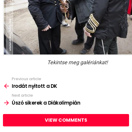
Tekintse meg galériánkat!
Previous article
See
more
Irodát nyitott a DK
Next article
Úszó sikerek a Diákolimpián
VIEW COMMENTS