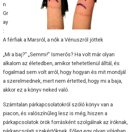
n
Gr
ay
:
A férfiak a Marsról, a nők a Vénuszról jöttek
„Mi a baj?” „Semmi!” Ismerős? Ha volt már olyan
alkalom az életedben, amikor tehetetlenül álltál, és
fogalmad sem volt arról, hogy hogyan és mit mondjál
a szerelmednek, mert nem értetted, hogy mi a baja,
akkor ez a könyv neked való.
Számtalan párkapcsolatokról szóló könyv van a
piacon, és valószínűleg lesz is még, hiszen a
párkapcsolatok örök forrásként szolgálnak az íróknak,
párkapcsolati szakértőknek. Főleg egy olyan világban,