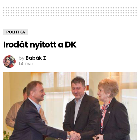
POLITIKA
Irodát nyitott a DK
by
Babák Z
14 éve