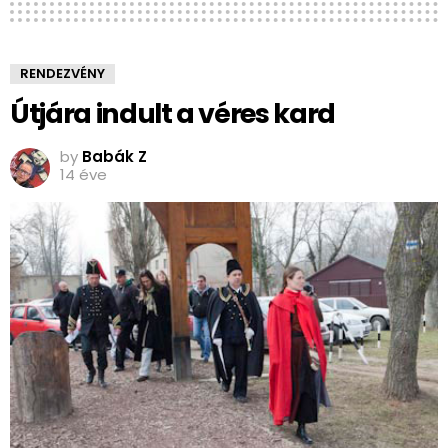
RENDEZVÉNY
Útjára indult a véres kard
by
Babák Z
14 éve