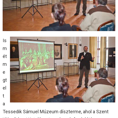
Is
m
ét
m
e
gt
el
t
a
Tessedik Sámuel Múzeum díszterme, ahol a Szent