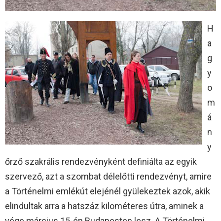
H
a
g
y
o
m
á
n
y
őrző szakrális rendezvényként definiálta az egyik
szervező, azt a szombat délelőtti rendezvényt, amire
a Történelmi emlékút elejénél gyülekeztek azok, akik
elindultak arra a hatszáz kilométeres útra, aminek a
vége március 15-én Budapesten lesz. A Történelmi