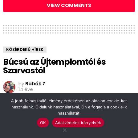
VIEW COMMENTS
KÖZÉRDEKŰ HÍREK
Búcsú az Újtemplomtól és
Szarvastól
by
Babák Z
14 éve
A jobb felhasználói élmény érdekében az oldalon cookie-kat
használunk. Oldalunk használatával, Ön elfogadja a cookie-k
használatát.
OK
Adatvédelmi irányelvek