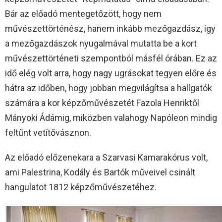
Bár az előadó mentegetőzött, hogy nem
művészettörténész, hanem inkább mezőgazdász, így
a mezőgazdászok nyugalmával mutatta be a kort
művészettörténeti szempontból másfél órában. Ez az
idő elég volt arra, hogy nagy ugrásokat tegyen előre és
hátra az időben, hogy jobban megvilágítsa a hallgatók
számára a kor képzőművészetét Fazola Henriktől
Mányoki Ádámig, miközben valahogy Napóleon mindig
feltűnt vetítővásznon.
Az előadó előzenekara a Szarvasi Kamarakórus volt,
ami Palestrina, Kodály és Bartók műveivel csinált
hangulatot 1812 képzőművészetéhez.