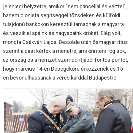
jelenlegi helyzetre, amikor “nem páncéllal és vérttel”,
hanem cionista segítséggel tőzsdéken és külföldi
tulajdonú bankokon keresztül támadnak a magyarra
és veszik el apáink és nagyapáink örökét. Elég volt,
mondta Csákvári Lajos. Beszéde után ősmagyar rítus
szerint áldást kértek a menetre, ami érinteni fog sok,
az ország és a nemzet szempontjából fontos pontot,
hogy március 14-én Dobogókőre érkezzenek és 15-
én bevonulhassanak a véres karddal Budapestre.