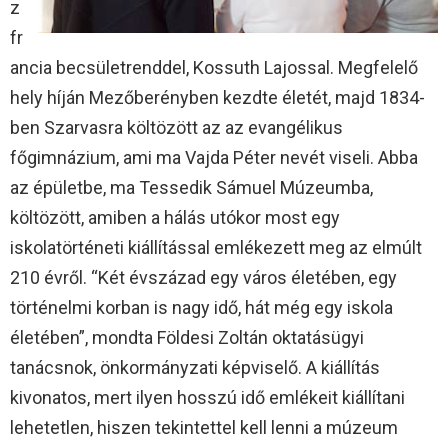
z
fr
ancia becsületrenddel, Kossuth Lajossal. Megfelelő
hely híján Mezőberényben kezdte életét, majd 1834-
ben Szarvasra költözött az az evangélikus
főgimnázium, ami ma Vajda Péter nevét viseli. Abba
az épületbe, ma Tessedik Sámuel Múzeumba,
költözött, amiben a hálás utókor most egy
iskolatörténeti kiállítással emlékezett meg az elmúlt
210 évről. “Két évszázad egy város életében, egy
történelmi korban is nagy idő, hát még egy iskola
életében”, mondta Földesi Zoltán oktatásügyi
tanácsnok, önkormányzati képviselő. A kiállítás
kivonatos, mert ilyen hosszú idő emlékeit kiállítani
lehetetlen, hiszen tekintettel kell lenni a múzeum