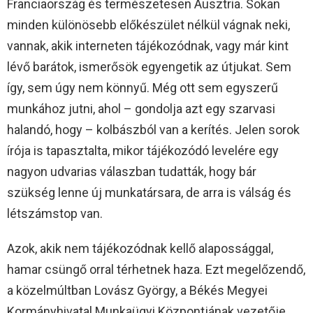
Franciaország és természetesen Ausztria. Sokan
minden különösebb előkészület nélkül vágnak neki,
vannak, akik interneten tájékozódnak, vagy már kint
lévő barátok, ismerősök egyengetik az útjukat. Sem
így, sem úgy nem könnyű. Még ott sem egyszerű
munkához jutni, ahol – gondolja azt egy szarvasi
halandó, hogy – kolbászból van a kerítés. Jelen sorok
írója is tapasztalta, mikor tájékozódó levelére egy
nagyon udvarias válaszban tudatták, hogy bár
szükség lenne új munkatársara, de arra is válság és
létszámstop van.
Azok, akik nem tájékozódnak kellő alapossággal,
hamar csüngő orral térhetnek haza. Ezt megelőzendő,
a közelmúltban Lovász György, a Békés Megyei
Kormányhivatal Munkaügyi Központjának vezetője