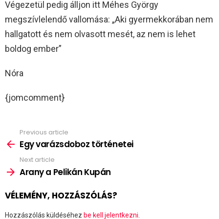
Végezetül pedig álljon itt Méhes György
megszívlelendő vallomása: „Aki gyermekkorában nem
hallgatott és nem olvasott mesét, az nem is lehet
boldog ember”
Nóra
{jomcomment}
Previous article
See
more
Egy varázsdoboz történetei
Next article
Arany a Pelikán Kupán
VÉLEMÉNY, HOZZÁSZÓLÁS?
Hozzászólás küldéséhez
be kell jelentkezni
.