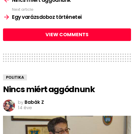
Nincs miért aggódnunk
Next article
Egy varázsdoboz történetei
VIEW COMMENTS
POLITIKA
Nincs miért aggódnunk
by
Babák Z
14 éve