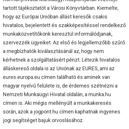
tartott tájékoztatót a Városi Könyvtárban. Kiemelte,
hogy az Európai Unióban állást keresők csakis
hivatalos, bejelentett és szakképesítéssel rendelkező
munkaközvetítőkönk keresztül informálódjanak,
szervezzék ügyeiket. Az első és legjellemzőbb szűrő
a megbízhatók kiválasztásánál az, hogy nem
kérhetnek a szolgáltatásért pénzt. Létezik hivatalos
álláskereső oldala is az Uniónak az EURES, ami az
eures.europa.eu címen található és aminek van
magyar nyelvű felülete is, de érdemes szétnézni a
Nemzeti Munkaügyi Hivatal oldalán, a munka.hu
címen is. Aki mégis mellényúlt a munkakeresés
során, azok a jogpont.hu címen kaphatnak ingyenes
jogi segítséget bajuk orvoslásához.