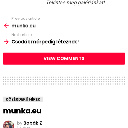
Tekintse meg galériánkat!
Previous article
See
more
munka.eu
Next article
Csodák márpedig léteznek!
VIEW COMMENTS
KÖZÉRDEKŰ HÍREK
munka.eu
by
Babák Z