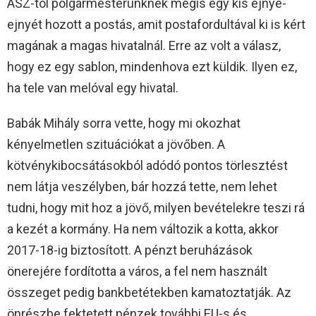
ÁSZ-tól polgármesterünknek mégis egy kis ejnye-
ejnyét hozott a postás, amit postafordultával ki is kért
magának a magas hivatalnál. Erre az volt a válasz,
hogy ez egy sablon, mindenhova ezt küldik. Ilyen ez,
ha tele van melóval egy hivatal.
Babák Mihály sorra vette, hogy mi okozhat
kényelmetlen szituációkat a jövőben. A
kötvénykibocsátásokból adódó pontos törlesztést
nem látja veszélyben, bár hozzá tette, nem lehet
tudni, hogy mit hoz a jövő, milyen bevételekre teszi rá
a kezét a kormány. Ha nem változik a kotta, akkor
2017-18-ig biztosított. A pénzt beruházások
önerejére fordította a város, a fel nem használt
összeget pedig bankbetétekben kamatoztatják. Az
önrészbe fektetett pénzek további EU-s és