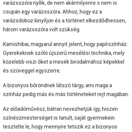
varázsszóra nyílik, de nem akármilyenre s nem is
csupán egy varázsszóra. Ahhoz, hogy ez a
varázsdoboz kinyíljon és a történet elkezdődhessen,
három varázsszóra volt szükség.
Kamishibai, magyarul annyit jelent, hogy papírszínház.
Gyerekeknek szóló újszerű mesélési technika, mely
közelebb viszi őket a mesék birodalmához képekkel
és szöveggel egyszerre.
A bizonyos bőröndnek látszó tárgy, ami maga a
színház pedig más és más történeteket rejt magában.
Az előadóművész, bátran nevezhetjük így, hiszen
színészmesterséget is tanult, saját gyermekein
tesztelte le, hogy mennyire tetszik ez a bizonyos