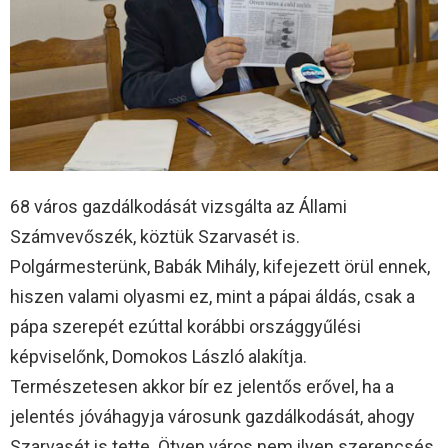
68 város gazdálkodását vizsgálta az Állami
Számvevőszék, köztük Szarvasét is.
Polgármesterünk, Babák Mihály, kifejezett örül ennek,
hiszen valami olyasmi ez, mint a pápai áldás, csak a
pápa szerepét ezúttal korábbi országgyűlési
képviselőnk, Domokos László alakítja.
Természetesen akkor bír ez jelentős erővel, ha a
jelentés jóváhagyja városunk gazdálkodását, ahogy
Szarvasét is tette. Ötven város nem ilyen szerencsés,