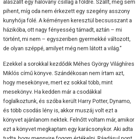
alászállt egy halovány csillag a földre. Szállt, meg sem
pihent, míg oda nem érkezett egy szegény asszony
kunyhója fölé. A kéményen keresztül becsusszant a
házikóba, ott nagy fényesség támadt, aztán – mi
történt, mi nem – egyszeriben gyermekké változott,
de olyan széppé, amilyet még nem látott a világ.”
Ezekkel a sorokkal kezdődik Méhes György Világhíres
Miklós című könyve. Szándékosan nem írtam azt,
hogy mesekönyve, mert ez sokkal több, mint
mesekönyv. Ha kedden már a csodákkal
foglalkoztunk, és szóba került Harry Potter, Dynamo,
és több csodás lény is, akkor muszáj volt ezt a
könyvet ajánlanom nektek. Felnőtt voltam már, amikor
ezt a könyvet megkaptam egy karácsonykor. Aki adta
tudta, hogy mennyire fogom értékelni. Ráadásul pont