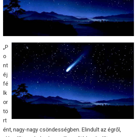
„P
o
nt
éj
fé
lk
or
tö
rt
ént, nagy-nagy csöndességben. Elindult az égről,