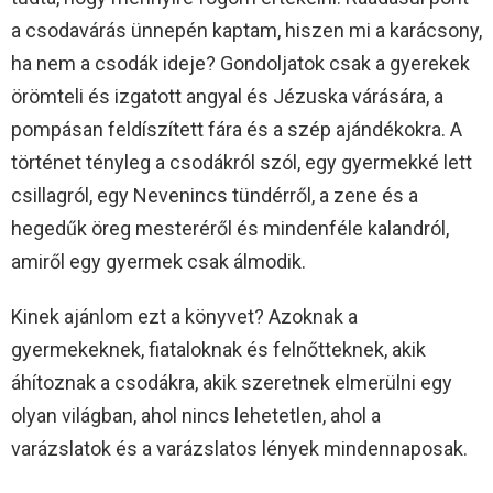
a csodavárás ünnepén kaptam, hiszen mi a karácsony,
ha nem a csodák ideje? Gondoljatok csak a gyerekek
örömteli és izgatott angyal és Jézuska várására, a
pompásan feldíszített fára és a szép ajándékokra. A
történet tényleg a csodákról szól, egy gyermekké lett
csillagról, egy Nevenincs tündérről, a zene és a
hegedűk öreg mesteréről és mindenféle kalandról,
amiről egy gyermek csak álmodik.
Kinek ajánlom ezt a könyvet? Azoknak a
gyermekeknek, fiataloknak és felnőtteknek, akik
áhítoznak a csodákra, akik szeretnek elmerülni egy
olyan világban, ahol nincs lehetetlen, ahol a
varázslatok és a varázslatos lények mindennaposak.