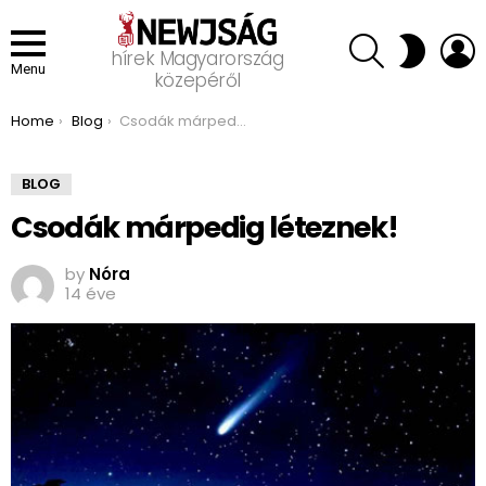
SEARCH
L
SWITCH
hírek Magyarország
SKIN
Menu
közepéről
You are here:
Home
Blog
Csodák márpedig léteznek!
BLOG
Csodák márpedig léteznek!
by
Nóra
14 éve