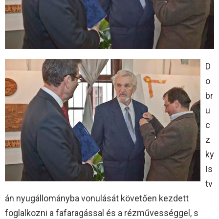
D
o
br
u
c
z
ky
Is
tv
án nyugállományba vonulását követően kezdett
foglalkozni a fafaragással és a rézművességgel, s