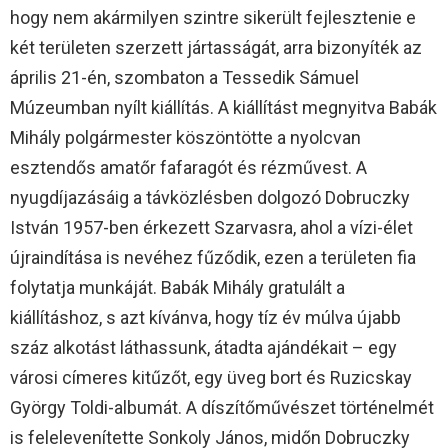
hogy nem akármilyen szintre sikerült fejlesztenie e
két területen szerzett jártasságát, arra bizonyíték az
április 21-én, szombaton a Tessedik Sámuel
Múzeumban nyílt kiállítás. A kiállítást megnyitva Babák
Mihály polgármester köszöntötte a nyolcvan
esztendős amatőr fafaragót és rézművest. A
nyugdíjazásáig a távközlésben dolgozó Dobruczky
István 1957-ben érkezett Szarvasra, ahol a vízi-élet
újraindítása is nevéhez fűződik, ezen a területen fia
folytatja munkáját. Babák Mihály gratulált a
kiállításhoz, s azt kívánva, hogy tíz év múlva újabb
száz alkotást láthassunk, átadta ajándékait – egy
városi címeres kitűzőt, egy üveg bort és Ruzicskay
György Toldi-albumát. A díszítőművészet történelmét
is felelevenítette Sonkoly János, midőn Dobruczky