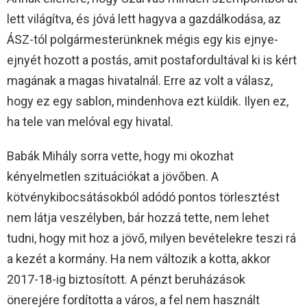
lett világítva, és jóvá lett hagyva a gazdálkodása, az
ÁSZ-tól polgármesterünknek mégis egy kis ejnye-
ejnyét hozott a postás, amit postafordultával ki is kért
magának a magas hivatalnál. Erre az volt a válasz,
hogy ez egy sablon, mindenhova ezt küldik. Ilyen ez,
ha tele van melóval egy hivatal.
Babák Mihály sorra vette, hogy mi okozhat
kényelmetlen szituációkat a jövőben. A
kötvénykibocsátásokból adódó pontos törlesztést
nem látja veszélyben, bár hozzá tette, nem lehet
tudni, hogy mit hoz a jövő, milyen bevételekre teszi rá
a kezét a kormány. Ha nem változik a kotta, akkor
2017-18-ig biztosított. A pénzt beruházások
önerejére fordította a város, a fel nem használt