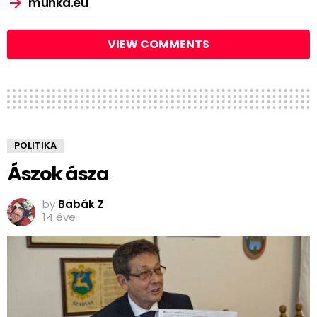
munka.eu
VIEW COMMENTS
POLITIKA
Ászok ásza
by
Babák Z
14 éve