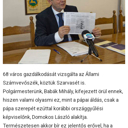
68 város gazdálkodását vizsgálta az Állami
Számvevőszék, köztük Szarvasét is.
Polgármesterünk, Babák Mihály, kifejezett örül ennek,
hiszen valami olyasmi ez, mint a pápai áldás, csak a
pápa szerepét ezúttal korábbi országgyűlési
képviselőnk, Domokos László alakítja.
Természetesen akkor bír ez jelentős erővel, ha a