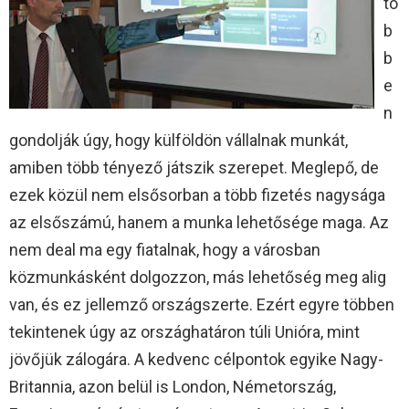
tö
b
b
e
n
gondolják úgy, hogy külföldön vállalnak munkát,
amiben több tényező játszik szerepet. Meglepő, de
ezek közül nem elsősorban a több fizetés nagysága
az elsőszámú, hanem a munka lehetősége maga. Az
nem deal ma egy fiatalnak, hogy a városban
közmunkásként dolgozzon, más lehetőség meg alig
van, és ez jellemző országszerte. Ezért egyre többen
tekintenek úgy az országhatáron túli Unióra, mint
jövőjük zálogára. A kedvenc célpontok egyike Nagy-
Britannia, azon belül is London, Németország,