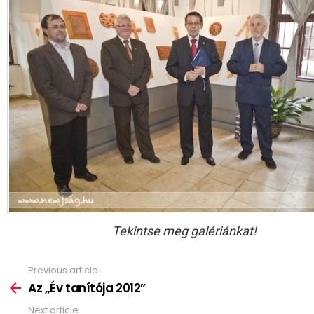
Tekintse meg galériánkat!
Previous article
See
more
Az „Év tanítója 2012”
Next article