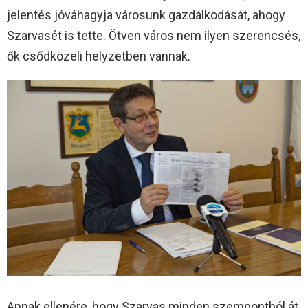
jelentés jóváhagyja városunk gazdálkodását, ahogy
Szarvasét is tette. Ötven város nem ilyen szerencsés,
ők csődközeli helyzetben vannak.
Annak ellenére, hogy Szarvas minden szempontból át