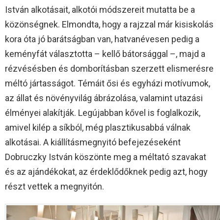
István alkotásait, alkotói módszereit mutatta be a
közönségnek. Elmondta, hogy a rajzzal már kisiskolás
kora óta jó barátságban van, hatvanévesen pedig a
keményfát választotta – kellő bátorsággal –, majd a
rézvésésben és domborításban szerzett elismerésre
méltó jártasságot. Témáit ősi és egyházi motívumok,
az állat és növényvilág ábrázolása, valamint utazási
élményei alakítják. Legújabban kővel is foglalkozik,
amivel kilép a síkból, még plasztikusabbá válnak
alkotásai. A kiállításmegnyitó befejezéseként
Dobruczky István köszönte meg a méltató szavakat
és az ajándékokat, az érdeklődőknek pedig azt, hogy
részt vettek a megnyitón.