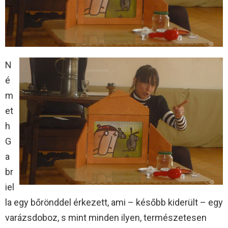
N
é
m
et
h
G
a
br
iel
la egy bőrönddel érkezett, ami – később kiderült – egy
varázsdoboz, s mint minden ilyen, természetesen