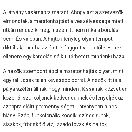
A látvány vasárnapra maradt. Ahogy azt a szervezők
elmondták, a maratonhajtást a veszélyessége miatt
ritkán rendezik meg, hiszen itt nem ritka a borulás
sem. És valóban. A hajtók tényleg olyan tempót
diktáltak, mintha az életük függött volna tőle. Ennek
ellenére egy karcolás nélkül térhetett mindenki haza.
A nézők szempontjából a maratonhajtás olyan, mint
egy ralli, csak talán kevesebb porral. A nézők itt is a
pálya szélén állnak, hogy mindent lássanak, közvetlen
közelről szurkoljanak kedvencüknek és lenyeljék az
aznapra előírt pormennyiséget. Látványban nincs
hiány. Szép, funkcionális kocsik, színes ruhák,
sisakok, fröcskölő víz, izzadó lovak és hajtók.