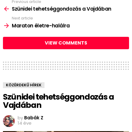
Previous article
See
more
Szünidei tehetséggondozás a Vajdában
Next article
Maraton életre-halálra
VIEW COMMENTS
KÖZÉRDEKŰ HÍREK
Szünidei tehetséggondozás a
Vajdában
by
Babák Z
14 éve