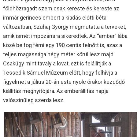
földhözragadt szem csak kereste és kereste az
immár gerinces embert a kiadás előtti béta
változatban, Szuhaj György megmutatta a terveket,
amik ismét impozánsra sikeredtek. Az “ember” lába
közé be fog férni egy 190 centis felnőtt is, azaz a
teljes magassága négy méter körül lesz majd.
Csakúgy mint tavaly a lovat, ezt is felállítják a
Tessedik Sámuel Múzeum előtt, hogy felhívja a
figyelmet a július 20-án este nyolc órakor kezdődő
kiállítás megnyitójára. Az emberállítás napja
valószínűleg szerda lesz.