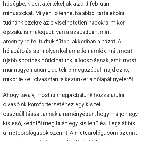
hőségbe, kicsit átértékeljük a zord februári
mínuszokat. Milyen jó lenne, ha abból tartalékolni
tudnánk ezekre az elviselhetetlen napokra, mikor
éjszaka is melegebb van a szabadban, mint
amennyire fel tudtuk fűteni akkoriban a házat. A
hólapátolás sem olyan kellemetlen emlék már, most
újabb sportnak hódolhatunk, a locsolásnak, amit most
már nagyon ununk, de télire megszépül majd ez is,
mikor le kell olvasztani a kezünket a hólapát nyeléről.
Ahogy tavaly, most is megpróbálunk hozzájárulni
olvasóink komfortérzetéhez egy kis téli
összeállítással, annak a reményében, hogy ma jön egy
kis eső, keddtől meg talán egy kis lehűlés. Legalábbis
a meteorológusok szerint. A meteurológusom szerint