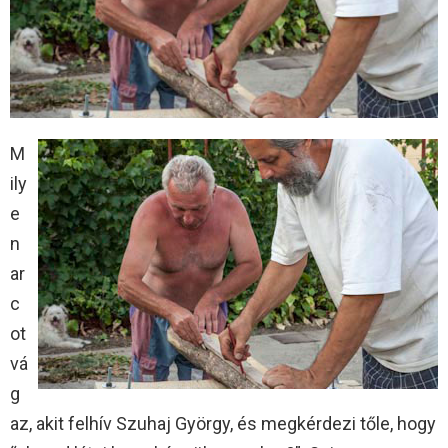
M
ily
e
n
ar
c
ot
vá
g
az, akit felhív Szuhaj György, és megkérdezi tőle, hogy