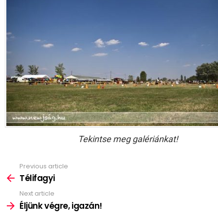
Tekintse meg galériánkat!
Previous article
See
more
Télifagyi
Next article
Éljünk végre, igazán!