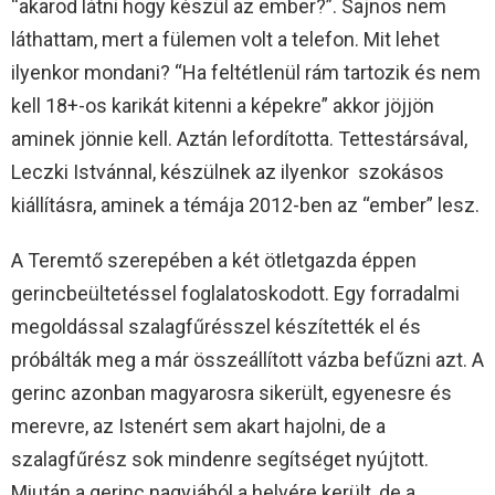
“akarod látni hogy készül az ember?”. Sajnos nem
láthattam, mert a fülemen volt a telefon. Mit lehet
ilyenkor mondani? “Ha feltétlenül rám tartozik és nem
kell 18+-os karikát kitenni a képekre” akkor jöjjön
aminek jönnie kell. Aztán lefordította. Tettestársával,
Leczki Istvánnal, készülnek az ilyenkor szokásos
kiállításra, aminek a témája 2012-ben az “ember” lesz.
A Teremtő szerepében a két ötletgazda éppen
gerincbeültetéssel foglalatoskodott. Egy forradalmi
megoldással szalagfűrésszel készítették el és
próbálták meg a már összeállított vázba befűzni azt. A
gerinc azonban magyarosra sikerült, egyenesre és
merevre, az Istenért sem akart hajolni, de a
szalagfűrész sok mindenre segítséget nyújtott.
Miután a gerinc nagyjából a helyére került, de a