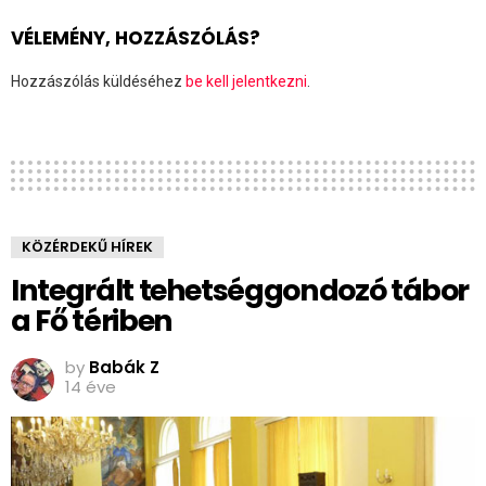
VÉLEMÉNY, HOZZÁSZÓLÁS?
Hozzászólás küldéséhez
be kell jelentkezni
.
KÖZÉRDEKŰ HÍREK
Integrált tehetséggondozó tábor
a Fő tériben
by
Babák Z
14 éve