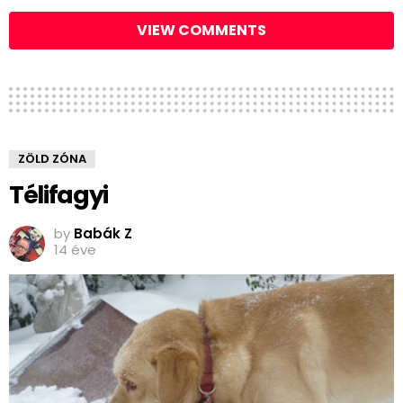
VIEW COMMENTS
ZÖLD ZÓNA
Télifagyi
by
Babák Z
14 éve