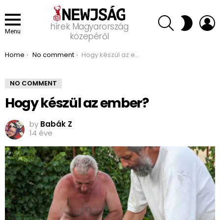
SEARCH
L
SWITCH
hírek Magyarország
SKIN
Menu
közepéről
You are here:
Home
No comment
Hogy készül az ember?
NO COMMENT
Hogy készül az ember?
by
Babák Z
14 éve