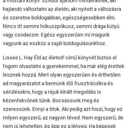
a mostani könyv. Szívből ajánlom mindenkinek, aki
hajlandó változtatni az életén, aki nyitott a változásra
és szeretne boldogabban, egészségesebben élni.
Nincs itt semmi hókuszpókusz, semmi drága kütyü
vagy csodaszer. Egész egyszerűen mi magunk
vagyunk az eszköz a saját boldogulásunkhoz.
Louise L. Hay Éld az életed! című könyvét biztos el
fogom olvastatni a gyerekeimmel, ha már elég érettek
lesznek hozzá. Mert olyan egyszerűen és érthetően
ad magyarázatot a bennünk élő frusztrációkra és
sérülésekre, hogy a rájuk kínált megoldás is
kézenfekvőnek tűnik. Bocsássunk meg és
szeressünk. Ennyi a titok. Aki pedig azt hiszi, hogy ez
milyen egyszerű, az nagyon téved. Nem egyszerű, de
nem is lehetetlen, és épp ez a lényeg. Ha képesek