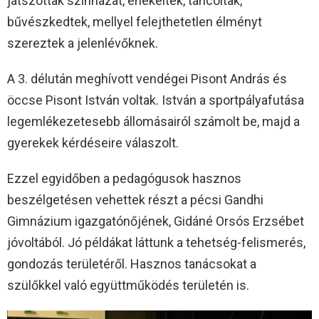
játszottak színházat, énekeltek, táncoltak,
bűvészkedtek, mellyel felejthetetlen élményt
szereztek a jelenlévőknek.
A 3. délután meghívott vendégei Pisont András és
öccse Pisont István voltak. István a sportpályafutása
legemlékezetesebb állomásairól számolt be, majd a
gyerekek kérdéseire válaszolt.
Ezzel egyidőben a pedagógusok hasznos
beszélgetésen vehettek részt a pécsi Gandhi
Gimnázium igazgatónőjének, Gidáné Orsós Erzsébet
jóvoltából. Jó példákat láttunk a tehetség-felismerés,
gondozás területéről. Hasznos tanácsokat a
szülőkkel való együttműködés területén is.