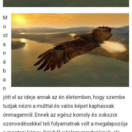
M
o
st
a
n
á
b
a
n
jött el az ideje annak az én életemben, hogy szembe
tudjak nézni a múlttal és valós képet kaphassak
önmagamról. Ennek az egész komoly és sokszor
szenvedésekkel teli folyamatnak volt a megalapozója