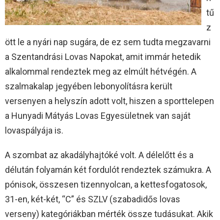
tű
z
ött le a nyári nap sugára, de ez sem tudta megzavarni
a Szentandrási Lovas Napokat, amit immár hetedik
alkalommal rendeztek meg az elmúlt hétvégén. A
szalmakalap jegyében lebonyolításra került
versenyen a helyszín adott volt, hiszen a sporttelepen
a Hunyadi Mátyás Lovas Egyesületnek van saját
lovaspályája is.
A szombat az akadályhajtóké volt. A délelőtt és a
délután folyamán két fordulót rendeztek számukra. A
pónisok, összesen tizennyolcan, a kettesfogatosok,
31-en, két-két, “C” és SZLV (szabadidős lovas
verseny) kategóriákban mérték össze tudásukat. Akik