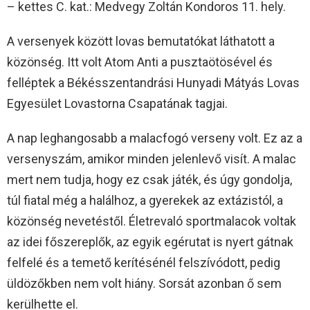
– kettes C. kat.: Medvegy Zoltán Kondoros 11. hely.
A versenyek között lovas bemutatókat láthatott a
közönség. Itt volt Atom Anti a pusztaötösével és
felléptek a Békésszentandrási Hunyadi Mátyás Lovas
Egyesület Lovastorna Csapatának tagjai.
A nap leghangosabb a malacfogó verseny volt. Ez az a
versenyszám, amikor minden jelenlevő visít. A malac
mert nem tudja, hogy ez csak játék, és úgy gondolja,
túl fiatal még a halálhoz, a gyerekek az extázistól, a
közönség nevetéstől. Életrevaló sportmalacok voltak
az idei főszereplők, az egyik egérutat is nyert gátnak
felfelé és a temető kerítésénél felszívódott, pedig
üldözőkben nem volt hiány. Sorsát azonban ő sem
kerülhette el.