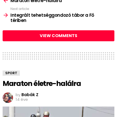
Maraton életre-halálra
Next article
Integrált tehetséggondozó tábor a Fő
tériben
VIEW COMMENTS
SPORT
Maraton életre-halálra
by
Babák Z
14 éve