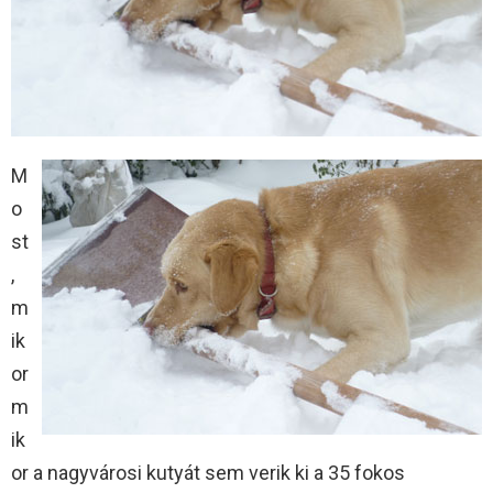
M
o
st
,
m
ik
or
m
ik
or a nagyvárosi kutyát sem verik ki a 35 fokos