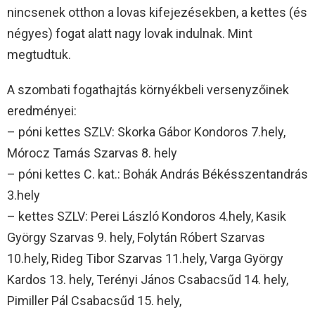
nincsenek otthon a lovas kifejezésekben, a kettes (és
négyes) fogat alatt nagy lovak indulnak. Mint
megtudtuk.
A szombati fogathajtás környékbeli versenyzőinek
eredményei:
– póni kettes SZLV: Skorka Gábor Kondoros 7.hely,
Mórocz Tamás Szarvas 8. hely
– póni kettes C. kat.: Bohák András Békésszentandrás
3.hely
– kettes SZLV: Perei László Kondoros 4.hely, Kasik
György Szarvas 9. hely, Folytán Róbert Szarvas
10.hely, Rideg Tibor Szarvas 11.hely, Varga György
Kardos 13. hely, Terényi János Csabacsűd 14. hely,
Pimiller Pál Csabacsűd 15. hely,