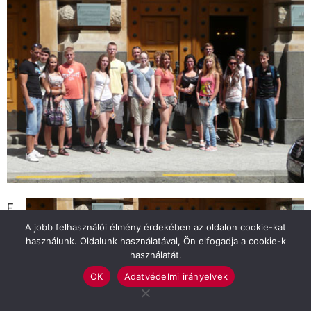
F
A jobb felhasználói élmény érdekében az oldalon cookie-kat
e
használunk. Oldalunk használatával, Ön elfogadja a cookie-k
nt
használatát.
i
OK
Adatvédelmi irányelvek
cí