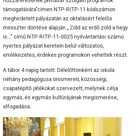
hozzáférésének javítását szolgáló programok
támogatására”címen NTP-RITP-11 kódszámon
meghirdetett pályázatán az oktatásért felelős
miniszter döntése alapján „ Zöld az erdő zöld a hegy
is…” című NTP-RITP-11-0025 nyilvántartási számú
nyertes pályázat keretein belül változatos,
emlékezetes, érdekes programokon vehettek részt.
A tábor 4 napig tartott. Délelőttönként az iskola
néhány pedagógusa önismereti, közösségi,
csapatépítő játékokat szervezett, melynek célja
egymás, és egymás kultúrájának megismerése,
elfogadása.