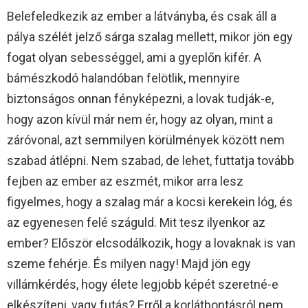
Belefeledkezik az ember a látványba, és csak áll a
pálya szélét jelző sárga szalag mellett, mikor jön egy
fogat olyan sebességgel, ami a gyeplőn kifér. A
bámészkodó halandóban felötlik, mennyire
biztonságos onnan fényképezni, a lovak tudják-e,
hogy azon kívül már nem ér, hogy az olyan, mint a
záróvonal, azt semmilyen körülmények között nem
szabad átlépni. Nem szabad, de lehet, futtatja tovább
fejben az ember az eszmét, mikor arra lesz
figyelmes, hogy a szalag már a kocsi kerekein lóg, és
az egyenesen felé száguld. Mit tesz ilyenkor az
ember? Először elcsodálkozik, hogy a lovaknak is van
szeme fehérje. És milyen nagy! Majd jön egy
villámkérdés, hogy élete legjobb képét szeretné-e
elkészíteni, vagy futás? Erről a korlátbontásról nem