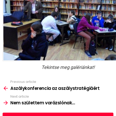
Tekintse meg galériánkat!
Previous article
See
more
Aszálykonferencia az aszálystratégiáért
Next article
Nem születtem varázslónak…