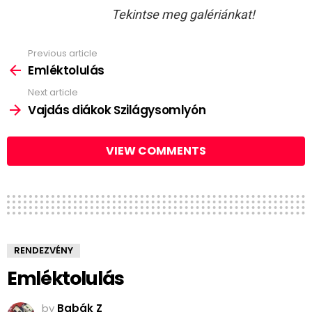
Tekintse meg galériánkat!
Previous article
See
more
Emléktolulás
Next article
Vajdás diákok Szilágysomlyón
VIEW COMMENTS
RENDEZVÉNY
Emléktolulás
by
Babák Z