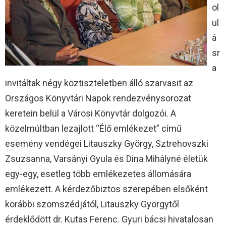
ol
ul
á
sr
a
invitáltak négy köztiszteletben álló szarvasit az
Országos Könyvtári Napok rendezvénysorozat
keretein belül a Városi Könyvtár dolgozói. A
közelmúltban lezajlott “Élő emlékezet” című
esemény vendégei Litauszky György, Sztrehovszki
Zsuzsanna, Varsányi Gyula és Dina Mihályné életük
egy-egy, esetleg több emlékezetes állomására
emlékezett. A kérdezőbiztos szerepében elsőként
korábbi szomszédjától, Litauszky Györgytől
érdeklődött dr. Kutas Ferenc. Gyuri bácsi hivatalosan