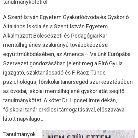
tanulmánykötetről
A Szent István Egyetem Gyakorlóóvoda és Gyakorló
Általános Iskola és a Szent István Egyetem
Alkalmazott Bölcsészeti és Pedagógiai Kar
mentálhigiénés szakirányú továbbképzése
együttműködésében, az Amenca – Velünk Európába
Szervezet gondozásában jelent meg a Bíró Gyula
igazgató, szaktanácsadó és F. Rácz Tünde
pszichológus, főiskolai tanársegéd szerkesztésében
az óvodai, iskolai mentálhigiéné gyakorlatát segítő
tanulmánykötet. A kötet Dr. Lipcsei Imre dékán,
főiskolai tanár erkölcsi támogatásával, előszavával
látott napvilágot.
Tanulmányok