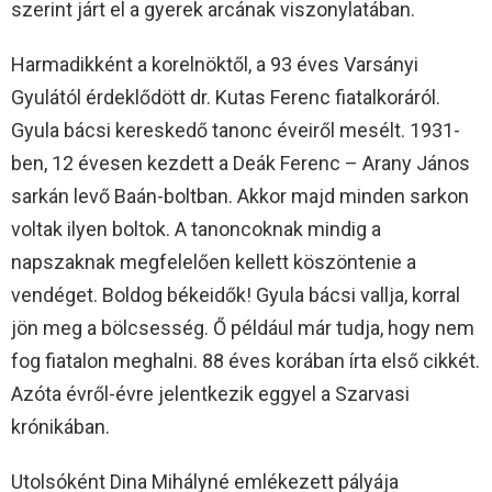
szerint járt el a gyerek arcának viszonylatában.
Harmadikként a korelnöktől, a 93 éves Varsányi
Gyulától érdeklődött dr. Kutas Ferenc fiatalkoráról.
Gyula bácsi kereskedő tanonc éveiről mesélt. 1931-
ben, 12 évesen kezdett a Deák Ferenc – Arany János
sarkán levő Baán-boltban. Akkor majd minden sarkon
voltak ilyen boltok. A tanoncoknak mindig a
napszaknak megfelelően kellett köszöntenie a
vendéget. Boldog békeidők! Gyula bácsi vallja, korral
jön meg a bölcsesség. Ő például már tudja, hogy nem
fog fiatalon meghalni. 88 éves korában írta első cikkét.
Azóta évről-évre jelentkezik eggyel a Szarvasi
krónikában.
Utolsóként Dina Mihályné emlékezett pályája