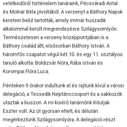
vetélkedőről történelem tanáraink, Pécsváradi Antal
és Molnár Béla jóvoltából. A versenyt a Báthory Napok
keretein belül tartották, amely immár huszadik
alkalommal került megrendezésre Szilágysomlyón.
Természetesen a verseny középpontjában is a
Báthory család állt, elsősorban Báthory István. A
háromfős csapatot végül két 10. és egy 11. osztályos
tanuló alkotta: Boldizsár Nóra, Rába István és
Korompai Flóra Luca.
Pénteken 9 órakor indultunk el és rajtunk kívül a városi
delegáció, a Tessedik Néptánccsoport és a sakkozók
utaztak a buszon. A mi kísérő tanárnőnk Kituljak
Eszter volt. Az út gyorsan eltelt, és délután
megérkeztünk Szilágysomlyóra. A delegáció részt