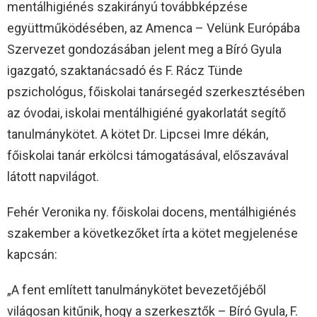
mentálhigiénés szakirányú továbbképzése
együttműködésében, az Amenca – Velünk Európába
Szervezet gondozásában jelent meg a Bíró Gyula
igazgató, szaktanácsadó és F. Rácz Tünde
pszichológus, főiskolai tanársegéd szerkesztésében
az óvodai, iskolai mentálhigiéné gyakorlatát segítő
tanulmánykötet. A kötet Dr. Lipcsei Imre dékán,
főiskolai tanár erkölcsi támogatásával, előszavával
látott napvilágot.
Fehér Veronika ny. főiskolai docens, mentálhigiénés
szakember a következőket írta a kötet megjelenése
kapcsán:
„A fent említett tanulmánykötet bevezetőjéből
világosan kitűnik, hogy a szerkesztők – Bíró Gyula, F.