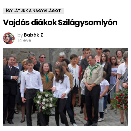
ÍGY LÁTJUK A NAGYVILÁGOT
Vajdás diákok Szilágysomlyón
by
Babák Z
14 éve