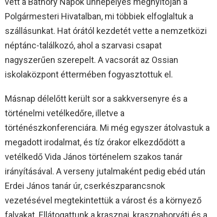
vett a Báthory Napok ünnepélyes megnyitóján a
Polgármesteri Hivatalban, mi többiek elfoglaltuk a
szállásunkat. Hat órától kezdetét vette a nemzetközi
néptánc-találkozó, ahol a szarvasi csapat
nagyszerűen szerepelt. A vacsorát az Ossian
iskolaközpont éttermében fogyasztottuk el.
Másnap délelőtt került sor a sakkversenyre és a
történelmi vetélkedőre, illetve a
történészkonferenciára. Mi még egyszer átolvastuk a
megadott irodalmat, és tíz órakor elkezdődött a
vetélkedő Vida János történelem szakos tanár
irányításával. A verseny jutalmaként pedig ebéd után
Erdei János tanár úr, cserkészparancsnok
vezetésével megtekintettük a várost és a környező
falvakat. Ellátogattunk a krasznai, krasznahorváti és a