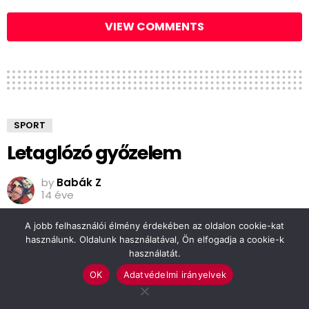
VIEW COMMENTS
SPORT
Letaglózó győzelem
by
Babák Z
14 éve
A jobb felhasználói élmény érdekében az oldalon cookie-kat
használunk. Oldalunk használatával, Ön elfogadja a cookie-k
használatát.
OK
Adatvédelmi irányelvek