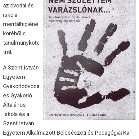
az óvodai és
iskolai
mentálhigiéné
köréből c.
tanulmányköte
tről.
A Szent István
Egyetem
Gyakorlóóvoda
és Gyakorló
Általános
Iskola és a
Szent István
Egyetem Alkalmazott Bölcsészeti és Pedagógiai Kar