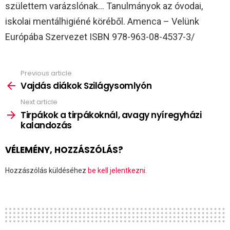
születtem varázslónak… Tanulmányok az óvodai,
iskolai mentálhigiéné köréből. Amenca – Velünk
Európába Szervezet ISBN 978-963-08-4537-3/
Previous article
See
more
Vajdás diákok Szilágysomlyón
Next article
Tirpákok a tirpákoknál, avagy nyíregyházi
kalandozás
VÉLEMÉNY, HOZZÁSZÓLÁS?
Hozzászólás küldéséhez
be kell jelentkezni
.