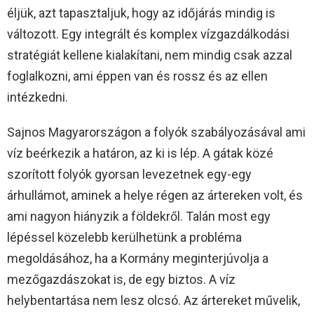
éljük, azt tapasztaljuk, hogy az időjárás mindig is
változott. Egy integrált és komplex vízgazdálkodási
stratégiát kellene kialakítani, nem mindig csak azzal
foglalkozni, ami éppen van és rossz és az ellen
intézkedni.
Sajnos Magyarországon a folyók szabályozásával ami
víz beérkezik a határon, az ki is lép. A gátak közé
szorított folyók gyorsan levezetnek egy-egy
árhullámot, aminek a helye régen az ártereken volt, és
ami nagyon hiányzik a földekről. Talán most egy
lépéssel közelebb kerülhetünk a probléma
megoldásához, ha a Kormány meginterjúvolja a
mezőgazdászokat is, de egy biztos. A víz
helybentartása nem lesz olcsó. Az ártereket művelik,