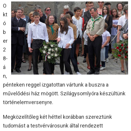
O
kt
ó
b
er
2
8-
á
n,
pénteken reggel izgatottan vártunk a buszra a
művelődési ház mögött. Szilágysomlyóra készültünk
történelemversenyre.
Megközelítőleg két héttel korábban szereztünk
tudomást a testvérvárosunk által rendezett