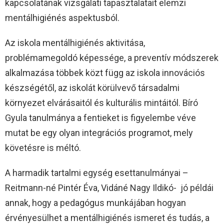
kapcsolatának vizsgálati tapasztalatait elemzi
mentálhigiénés aspektusból.
Az iskola mentálhigiénés aktivitása,
problémamegoldó képessége, a preventív módszerek
alkalmazása többek közt függ az iskola innovációs
készségétől, az iskolát körülvevő társadalmi
környezet elvárásaitól és kulturális mintáitól. Bíró
Gyula tanulmánya a fentieket is figyelembe véve
mutat be egy olyan integrációs programot, mely
követésre is méltó.
A harmadik tartalmi egység esettanulmányai –
Reitmann-né Pintér Éva, Vidáné Nagy Ildikó- jó példái
annak, hogy a pedagógus munkájában hogyan
érvényesülhet a mentálhigiénés ismeret és tudás, a