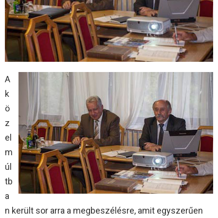
A
k
ö
z
el
m
úl
tb
a
n került sor arra a megbeszélésre, amit egyszerűen