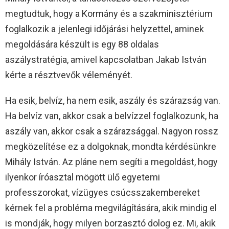
megtudtuk, hogy a Kormány és a szakminisztérium
foglalkozik a jelenlegi időjárási helyzettel, aminek
megoldására készült is egy 88 oldalas
aszálystratégia, amivel kapcsolatban Jakab István
kérte a résztvevők véleményét.
Ha esik, belvíz, ha nem esik, aszály és szárazság van.
Ha belvíz van, akkor csak a belvízzel foglalkozunk, ha
aszály van, akkor csak a szárazsággal. Nagyon rossz
megközelítése ez a dolgoknak, mondta kérdésünkre
Mihály István. Az pláne nem segíti a megoldást, hogy
ilyenkor íróasztal mögött ülő egyetemi
professzorokat, vízügyes csúcsszakembereket
kérnek fel a probléma megvilágítására, akik mindig el
is mondják, hogy milyen borzasztó dolog ez. Mi, akik