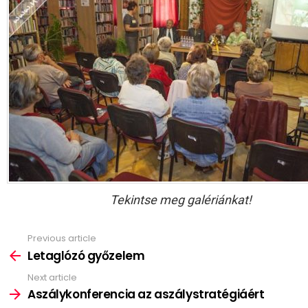
Tekintse meg galériánkat!
Previous article
See
more
Letaglózó győzelem
Next article
Aszálykonferencia az aszálystratégiáért