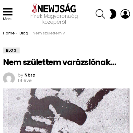
SEARCH
L
SWITCH
hírek Magyarország
SKIN
Menu
közepéről
You are here:
Home
Blog
Nem születtem varázslónak…
BLOG
Nem születtem varázslónak…
by
Nóra
14 éve