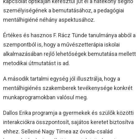
kapcsolat optikáján keresztül jut el a hatékony segítő
személyiségének a bemutatásához, a pedagógiai
mentálhigiéné néhány aspektusához.
Értékes és hasznos F. Rácz Tünde tanulmánya abból a
szempontból is, hogy a művészetterápia iskolai
alkalmazásában rejlő lehetőségek bemutatása mellett
metodikai útmutatást is ad.
A második tartalmi egység jól illusztrálja, hogy a
mentálhigiénés szakemberek tevékenysége konkrét
munkaprogramokban valósul meg.
Dallos Erika programja a gyermekek és szülők közötti
interakciókra összpontosít, sajátos keretet biztosítva
ehhez. Selleiné Nagy Tímea az óvoda-család