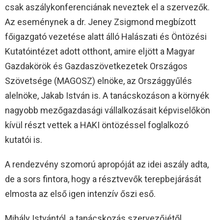
csak aszálykonferenciának neveztek el a szervezők.
Az eseménynek a dr. Jeney Zsigmond megbízott
főigazgató vezetése alatt álló Halászati és Öntözési
Kutatóintézet adott otthont, amire eljött a Magyar
Gazdakörök és Gazdaszövetkezetek Országos
Szövetsége (MAGOSZ) elnöke, az Országgyűlés
alelnöke, Jakab István is. A tanácskozáson a környék
nagyobb mezőgazdasági vállalkozásait képviselőkön
kívül részt vettek a HAKI öntözéssel foglalkozó
kutatói is.
A rendezvény szomorú apropóját az idei aszály adta,
de a sors fintora, hogy a résztvevők terepbejárását
elmosta az első igen intenzív őszi eső.
Mihály Istvántól, a tanácskozás szervezőjétől