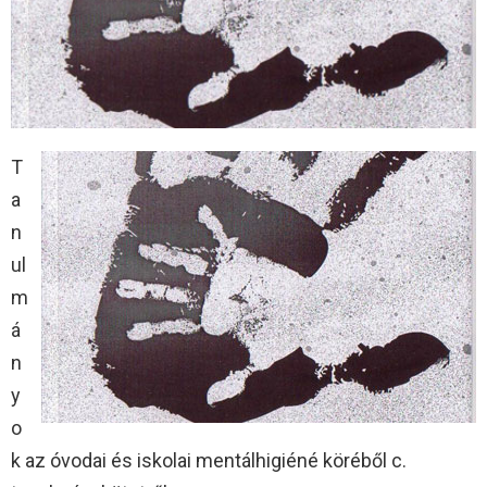
T
a
n
ul
m
á
n
y
o
k az óvodai és iskolai mentálhigiéné köréből c.