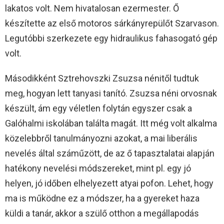
lakatos volt. Nem hivatalosan ezermester. Ő
készítette az első motoros sárkányrepülőt Szarvason.
Legutóbbi szerkezete egy hidraulikus fahasogató gép
volt.
Másodikként Sztrehovszki Zsuzsa nénitől tudtuk
meg, hogyan lett tanyasi tanító. Zsuzsa néni orvosnak
készült, ám egy véletlen folytán egyszer csak a
Galóhalmi iskolában találta magát. Itt még volt alkalma
közelebbről tanulmányozni azokat, a mai liberális
nevelés által száműzött, de az ő tapasztalatai alapján
hatékony nevelési módszereket, mint pl. egy jó
helyen, jó időben elhelyezett atyai pofon. Lehet, hogy
ma is működne ez a módszer, ha a gyereket haza
küldi a tanár, akkor a szülő otthon a megállapodás