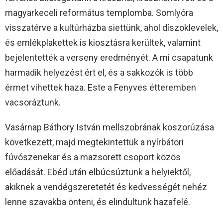
magyarkeceli református templomba. Somlyóra
visszatérve a kultúrházba siettünk, ahol díszoklevelek,
és emlékplakettek is kiosztásra kerültek, valamint
bejelentették a verseny eredményét. A mi csapatunk
harmadik helyezést ért el, és a sakkozók is több
érmet vihettek haza. Este a Fenyves étteremben
vacsoráztunk.
Vasárnap Báthory István mellszobrának koszorúzása
következett, majd megtekintettük a nyírbátori
fúvószenekar és a mazsorett csoport közös
előadását. Ebéd után elbúcsúztunk a helyiektől,
akiknek a vendégszeretetét és kedvességét nehéz
lenne szavakba önteni, és elindultunk hazafelé.