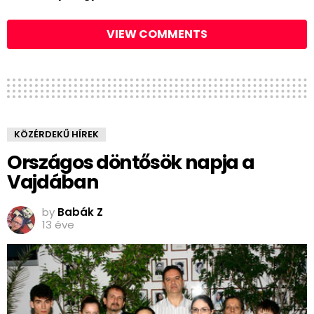
VIEW COMMENTS
KÖZÉRDEKŰ HÍREK
Országos döntősök napja a
Vajdában
by
Babák Z
13 éve