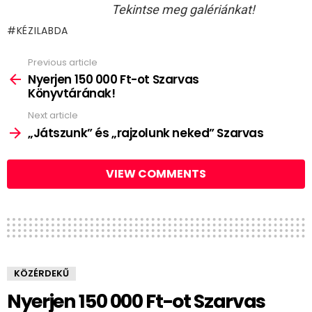
Tekintse meg galériánkat!
KÉZILABDA
Previous article
See
more
Nyerjen 150 000 Ft-ot Szarvas
Könyvtárának!
Next article
„Játszunk” és „rajzolunk neked” Szarvas
VIEW COMMENTS
KÖZÉRDEKŰ
Nyerjen 150 000 Ft-ot Szarvas