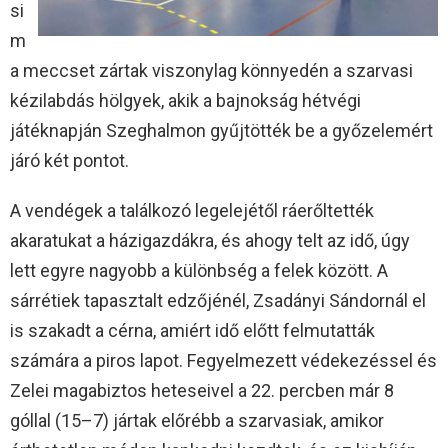
si
m
a meccset zártak viszonylag könnyedén a szarvasi
kézilabdás hölgyek, akik a bajnokság hétvégi
játéknapján Szeghalmon gyűjtötték be a győzelemért
járó két pontot.
A vendégek a találkozó legelejétől ráerőltették
akaratukat a házigazdákra, és ahogy telt az idő, úgy
lett egyre nagyobb a különbség a felek között. A
sárrétiek tapasztalt edzőjénél, Zsadányi Sándornál el
is szakadt a cérna, amiért idő előtt felmutatták
számára a piros lapot. Fegyelmezett védekezéssel és
Zelei magabiztos heteseivel a 22. percben már 8
góllal (15–7) jártak előrébb a szarvasiak, amikor