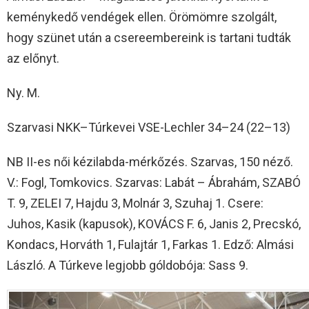
keménykedő vendégek ellen. Örömömre szolgált,
hogy szünet után a csereembereink is tartani tudták
az előnyt.
Ny. M.
Szarvasi NKK–Túrkevei VSE-Lechler 34–24 (22–13)
NB II-es női kézilabda-mérkőzés. Szarvas, 150 néző.
V.: Fogl, Tomkovics. Szarvas: Labát – Ábrahám, SZABÓ
T. 9, ZELEI 7, Hajdu 3, Molnár 3, Szuhaj 1. Csere:
Juhos, Kasik (kapusok), KOVÁCS F. 6, Janis 2, Precskó,
Kondacs, Horváth 1, Fulajtár 1, Farkas 1. Edző: Almási
László. A Túrkeve legjobb góldobója: Sass 9.