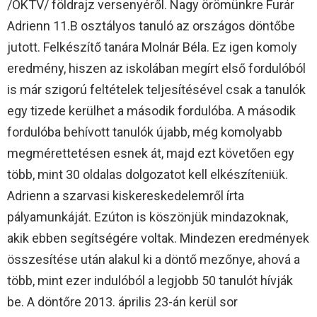
/OKTV/ földrajz versenyéről. Nagy örömünkre Furár
Adrienn 11.B osztályos tanuló az országos döntőbe
jutott. Felkészítő tanára Molnár Béla. Ez igen komoly
eredmény, hiszen az iskolában megírt első fordulóból
is már szigorú feltételek teljesítésével csak a tanulók
egy tizede kerülhet a második fordulóba. A második
fordulóba behívott tanulók újabb, még komolyabb
megmérettetésen esnek át, majd ezt követően egy
több, mint 30 oldalas dolgozatot kell elkészíteniük.
Adrienn a szarvasi kiskereskedelemről írta
pályamunkáját. Ezúton is köszönjük mindazoknak,
akik ebben segítségére voltak. Mindezen eredmények
összesítése után alakul ki a döntő mezőnye, ahová a
több, mint ezer indulóból a legjobb 50 tanulót hívják
be. A döntőre 2013. április 23-án kerül sor