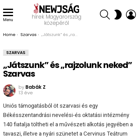
SEARCH
L
SWITCH
hírek Magyarország
SKIN
Menu
közepéről
You are here:
Home
Szarvas
„Játszunk” és „rajzolunk neked” Szarvas
SZARVAS
„Játszunk” és „rajzolunk neked”
Szarvas
by
Babák Z
13 éve
Uniós támogatásból öt szarvasi és egy
Békésszentandrási nevelési-és oktatási intézmény
140 fiatalja töltheti el a művészeti alkotás jegyében a
tavaszi, illetve a nyári szünetet a Cervinus Teátrum