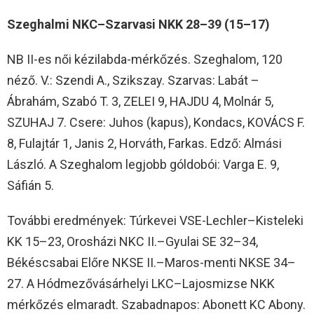
Szeghalmi NKC–Szarvasi NKK 28–39 (15–17)
NB II-es női kézilabda-mérkőzés. Szeghalom, 120
néző. V.: Szendi A., Szikszay. Szarvas: Labát –
Ábrahám, Szabó T. 3, ZELEI 9, HAJDU 4, Molnár 5,
SZUHAJ 7. Csere: Juhos (kapus), Kondacs, KOVÁCS F.
8, Fulajtár 1, Janis 2, Horváth, Farkas. Edző: Almási
László. A Szeghalom legjobb góldobói: Varga E. 9,
Sáfián 5.
További eredmények: Túrkevei VSE-Lechler–Kisteleki
KK 15–23, Orosházi NKC II.–Gyulai SE 32–34,
Békéscsabai Előre NKSE II.–Maros-menti NKSE 34–
27. A Hódmezővásárhelyi LKC–Lajosmizse NKK
mérkőzés elmaradt. Szabadnapos: Abonett KC Abony.