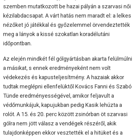
szemben mutatkozott be hazai pályán a szarvasi női
kézilabdacsapat. A várt hatás nem maradt el: a lelkes
nézőket jó játékkal és győzelemmel örvendeztették
meg a lányok a kissé szokatlan koradélutáni
időpontban.
Az elején mindkét fél gólgyártásban akarta felülmúlni
a másikat, s ennek eredményeként nem volt
védekezés és kapusteljesítmény. A hazaiak akkor
tudtak meglépni ellenfelüktől Kovács Fanni és Szabó
Tünde eredményességével, amikor feljavult a
védőmunkájuk, kapujukban pedig Kasik lehúzta a
rolót. A 15. és 20. perc között zsinórban öt szarvasi
gólra nem jött válasz a vendégek részéről, akik
tulajdonképpen ekkor vesztették el a hitüket és a