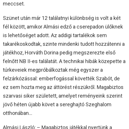
meccset.
Szünet után már 12 találatnyi különbség is volt a két
fél között, amikor Almási edző a cserepadon ülőknek
is lehetőséget adott. Az addigi tartalékok sem
takarékoskodtak, szinte mindenki tudott hozzátenni a
játékhoz, Horváth Dorina pedig megszerezte első
felnőtt NB II-es találatát. A technikai hibák közepette a
túrkeveiek megpróbálkoztak még egyszer a
felzárkózással: emberfogással követték Szabót, de
ez sem hozta meg az áttörést részükről. Magabiztos
szarvasi siker született, amelyet reményeink szerint
jövő héten újabb követ a sereghajtó Szeghalom
otthonában…
Almási László: – Magabiztos játékkal nyertünk a