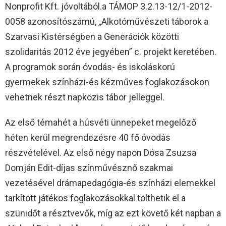
Nonprofit Kft. jóvoltából.a TÁMOP 3.2.13-12/1-2012-
0058 azonosítószámú, „Alkotóművészeti táborok a
Szarvasi Kistérségben a Generációk közötti
szolidaritás 2012 éve jegyében” c. projekt keretében.
A programok során óvodás- és iskoláskorú
gyermekek színházi-és kézműves foglakozásokon
vehetnek részt napközis tábor jelleggel.
Az első témahét a húsvéti ünnepeket megelőző
héten kerül megrendezésre 40 fő óvodás
részvételével. Az első négy napon Dósa Zsuzsa
Domján Edit-díjas színművésznő szakmai
vezetésével drámapedagógia-és színházi elemekkel
tarkított játékos foglakozásokkal tölthetik el a
szünidőt a résztvevők, míg az ezt követő két napban a