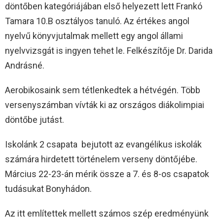
döntőben kategóriájában első helyezett lett Frankó
Tamara 10.B osztályos tanuló. Az értékes angol
nyelvű könyvjutalmak mellett egy angol állami
nyelvvizsgát is ingyen tehet le. Felkészítője Dr. Darida
Andrásné.
Aerobikosaink sem tétlenkedtek a hétvégén. Több
versenyszámban vívták ki az országos diákolimpiai
döntőbe jutást.
Iskolánk 2 csapata bejutott az evangélikus iskolák
számára hirdetett történelem verseny döntőjébe.
Március 22-23-án mérik össze a 7. és 8-os csapatok
tudásukat Bonyhádon.
Az itt említettek mellett számos szép eredményünk