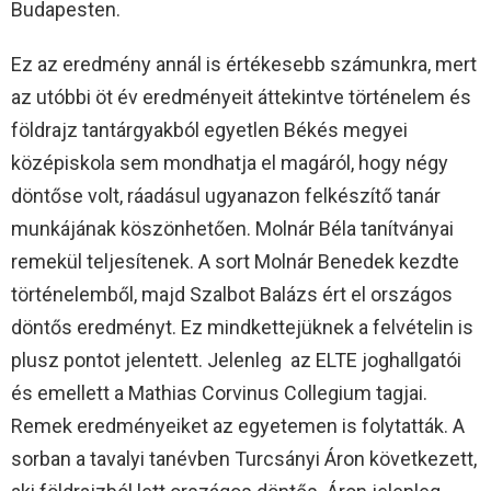
Budapesten.
Ez az eredmény annál is értékesebb számunkra, mert
az utóbbi öt év eredményeit áttekintve történelem és
földrajz tantárgyakból egyetlen Békés megyei
középiskola sem mondhatja el magáról, hogy négy
döntőse volt, ráadásul ugyanazon felkészítő tanár
munkájának köszönhetően. Molnár Béla tanítványai
remekül teljesítenek. A sort Molnár Benedek kezdte
történelemből, majd Szalbot Balázs ért el országos
döntős eredményt. Ez mindkettejüknek a felvételin is
plusz pontot jelentett. Jelenleg az ELTE joghallgatói
és emellett a Mathias Corvinus Collegium tagjai.
Remek eredményeiket az egyetemen is folytatták. A
sorban a tavalyi tanévben Turcsányi Áron következett,