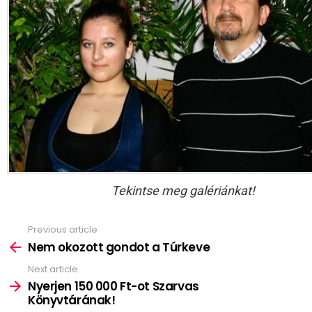
Tekintse meg galériánkat!
Previous article
See
more
Nem okozott gondot a Túrkeve
Next article
Nyerjen 150 000 Ft-ot Szarvas
Könyvtárának!