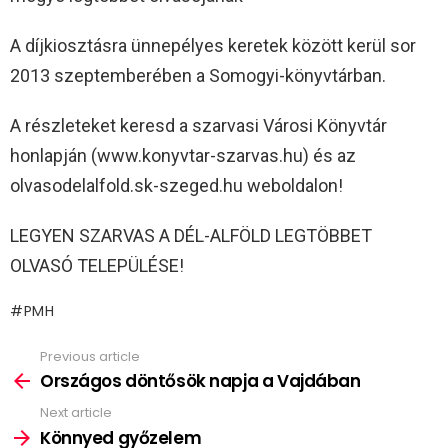
A díjkiosztásra ünnepélyes keretek között kerül sor
2013 szeptemberében a Somogyi-könyvtárban.
A részleteket keresd a szarvasi Városi Könyvtár
honlapján (www.konyvtar-szarvas.hu) és az
olvasodelalfold.sk-szeged.hu weboldalon!
LEGYEN SZARVAS A DÉL-ALFÖLD LEGTÖBBET
OLVASÓ TELEPÜLÉSE!
PMH
Previous article
See
more
Országos döntősök napja a Vajdában
Next article
Könnyed győzelem