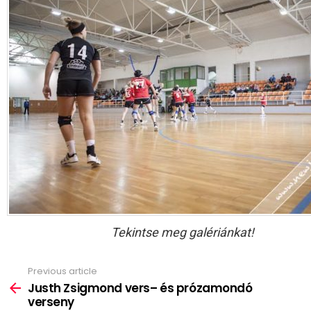
Tekintse meg galériánkat!
Previous article
See
more
Justh Zsigmond vers– és prózamondó
verseny