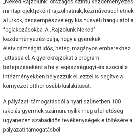
„Neked Rajzolunk” országos szintű kezdeményezés
mintaprojektjeként rajzolhatnak, kézművesedhetnek
a lurkók, becsempészve egy kis húsvéti hangulatot a
foglakozásokba. A „Rajzolunk Neked”
kezdeményezés célja, hogy a gyerekek
életvidámságát idős, beteg, magányos emberekhez
juttassa el. A gyerekrajzokat a program
befejezéseként a helyi egészségügyi-és szociális
intézményekben helyezzük el, ezzel is segítve a
környezet otthonosabb kialakítását.
A pályázati támogatásból a nyári szünetben 100
iskolás gyermek számára nyílik meg a lehetőség
ugyanezen szabadidős tevékenységek eltöltésére a
pályázati támogatásból.