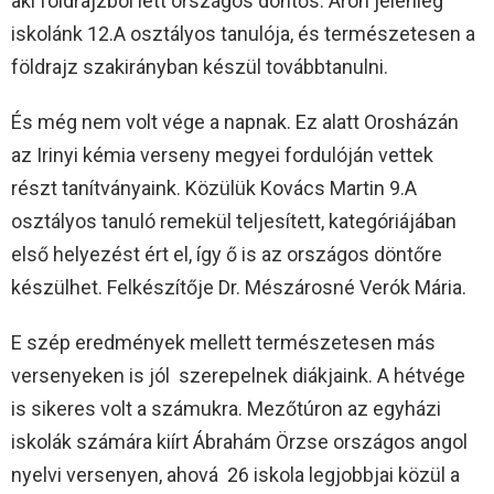
aki földrajzból lett országos döntős. Áron jelenleg
iskolánk 12.A osztályos tanulója, és természetesen a
földrajz szakirányban készül továbbtanulni.
És még nem volt vége a napnak. Ez alatt Orosházán
az Irinyi kémia verseny megyei fordulóján vettek
részt tanítványaink. Közülük Kovács Martin 9.A
osztályos tanuló remekül teljesített, kategóriájában
első helyezést ért el, így ő is az országos döntőre
készülhet. Felkészítője Dr. Mészárosné Verók Mária.
E szép eredmények mellett természetesen más
versenyeken is jól szerepelnek diákjaink. A hétvége
is sikeres volt a számukra. Mezőtúron az egyházi
iskolák számára kiírt Ábrahám Örzse országos angol
nyelvi versenyen, ahová 26 iskola legjobbjai közül a