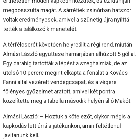
érthetetlen módon kapkodni kezdtek, és ez kishíján
megbosszulta magát. A sárrétiek zsinórban hatszor
voltak eredményesek, amivel a szünetig újra nyílttá
tették a találkozó kimenetelét.
A térfélcserét követően helyreállt a régi rend, miután
Almási László együttese hamarjában elhúzott 5 góllal.
Egy darabig tartották a lépést a szeghalmiak, de az
utolsó 10 percre megint elkapta a fonalat a Kovács
Fanni által vezérelt vendégcsapat, és a végére
fölényes győzelmet aratott, amivel két pontra
közelítette meg a tabella második helyén álló Makót.
Almási László: – Hoztuk a kötelezőt, olykor mégis a
kapkodás lett úrrá a játékunkon, amin feltétlenül
javítanunk kell.