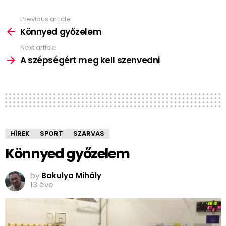
Previous article
See
more
Könnyed győzelem
Next article
A szépségért meg kell szenvedni
HÍREK
SPORT
SZARVAS
Könnyed győzelem
by
Bakulya Mihály
13 éve