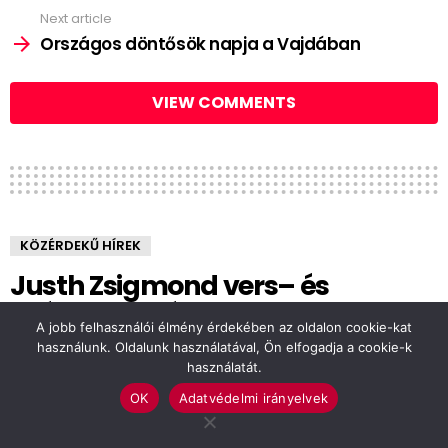
Next article
Országos döntősök napja a Vajdában
VIEW COMMENTS
KÖZÉRDEKŰ HÍREK
Justh Zsigmond vers– és
prózamondó verseny
A jobb felhasználói élmény érdekében az oldalon cookie-kat
használunk. Oldalunk használatával, Ön elfogadja a cookie-k
by
Babák Z
használatát.
13 éve
OK
Adatvédelmi irányelvek