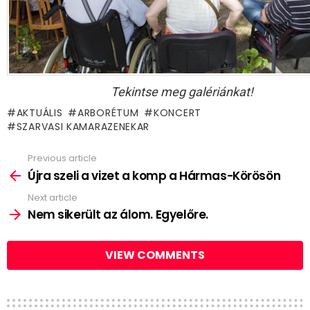
Tekintse meg galériánkat!
AKTUÁLIS
ARBORÉTUM
KONCERT
SZARVASI KAMARAZENEKAR
Previous article
See
more
Újra szeli a vizet a komp a Hármas-Körösön
Next article
Nem sikerült az álom. Egyelőre.
VIEW COMMENTS