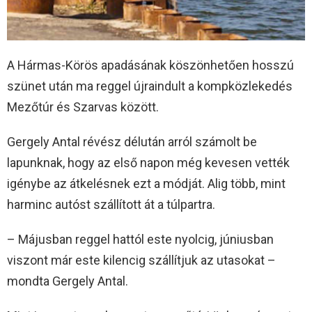
A Hármas-Körös apadásának köszönhetően hosszú
szünet után ma reggel újraindult a kompközlekedés
Mezőtúr és Szarvas között.
Gergely Antal révész délután arról számolt be
lapunknak, hogy az első napon még kevesen vették
igénybe az átkelésnek ezt a módját. Alig több, mint
harminc autóst szállított át a túlpartra.
– Májusban reggel hattól este nyolcig, júniusban
viszont már este kilencig szállítjuk az utasokat –
mondta Gergely Antal.