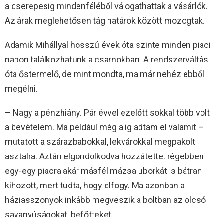
a cserepesig mindenféléből válogathattak a vásárlók.
Az árak meglehetősen tág határok között mozogtak.
Adamik Mihállyal hosszú évek óta szinte minden piaci
napon találkozhatunk a csarnokban. A rendszerváltás
óta őstermelő, de mint mondta, ma már nehéz ebből
megélni.
– Nagy a pénzhiány. Pár évvel ezelőtt sokkal több volt
a bevételem. Ma például még alig adtam el valamit –
mutatott a szárazbabokkal, lekvárokkal megpakolt
asztalra. Aztán elgondolkodva hozzátette: régebben
egy-egy piacra akár másfél mázsa uborkát is bátran
kihozott, mert tudta, hogy elfogy. Ma azonban a
háziasszonyok inkább megveszik a boltban az olcsó
savanyúságokat, befőtteket.