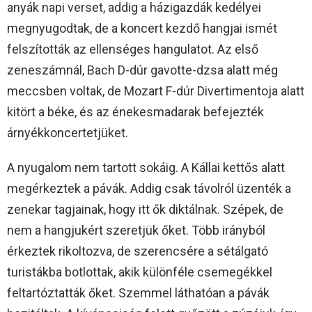
anyák napi verset, addig a házigazdák kedélyei
megnyugodtak, de a koncert kezdő hangjai ismét
felszították az ellenséges hangulatot. Az első
zeneszámnál, Bach D-dúr gavotte-dzsa alatt még
meccsben voltak, de Mozart F-dúr Divertimentoja alatt
kitört a béke, és az énekesmadarak befejezték
árnyékkoncertetjüket.
A nyugalom nem tartott sokáig. A Kállai kettős alatt
megérkeztek a pávák. Addig csak távolról üzenték a
zenekar tagjainak, hogy itt ők diktálnak. Szépek, de
nem a hangjukért szeretjük őket. Több irányból
érkeztek rikoltozva, de szerencsére a sétálgató
turistákba botlottak, akik különféle csemegékkel
feltartóztatták őket. Szemmel láthatóan a pávák