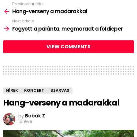
Previous article
See
more
Hang-verseny a madarakkal
Next article
Fogyott a palánta, megmaradt a földieper
VIEW COMMENTS
HÍREK
KONCERT
SZARVAS
Hang-verseny a madarakkal
by
Babák Z
13 éve