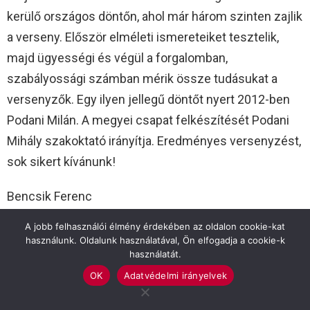
kerülő országos döntőn, ahol már három szinten zajlik
a verseny. Először elméleti ismereteiket tesztelik,
majd ügyességi és végül a forgalomban,
szabályossági számban mérik össze tudásukat a
versenyzők. Egy ilyen jellegű döntőt nyert 2012-ben
Podani Milán. A megyei csapat felkészítését Podani
Mihály szakoktató irányítja. Eredményes versenyzést,
sok sikert kívánunk!
Bencsik Ferenc
rendőr őrnagy
A jobb felhasználói élmény érdekében az oldalon cookie-kat
használunk. Oldalunk használatával, Ön elfogadja a cookie-k
használatát.
OK
Adatvédelmi irányelvek