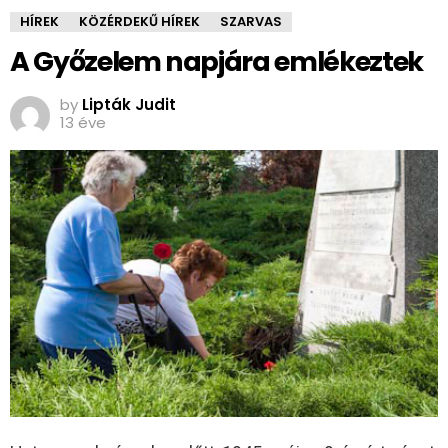
HÍREK
KÖZÉRDEKŰ HÍREK
SZARVAS
A Győzelem napjára emlékeztek
by
Lipták Judit
13 éve