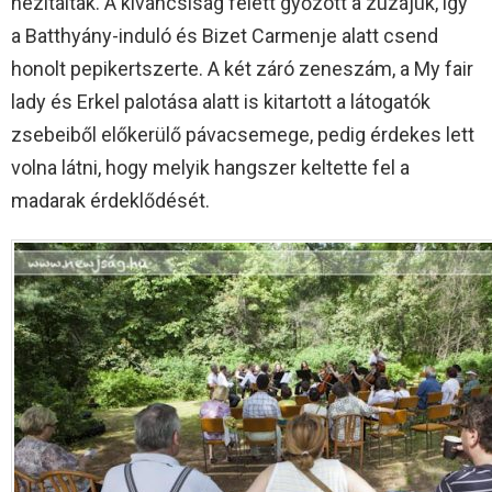
hezitáltak. A kíváncsiság felett győzött a zúzájuk, így
a Batthyány-induló és Bizet Carmenje alatt csend
honolt pepikertszerte. A két záró zeneszám, a My fair
lady és Erkel palotása alatt is kitartott a látogatók
zsebeiből előkerülő pávacsemege, pedig érdekes lett
volna látni, hogy melyik hangszer keltette fel a
madarak érdeklődését.