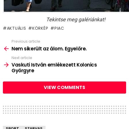
Tekintse meg galériánkat!
AKTUÁLIS
KÖRKÉP
PIAC
Previous article
See
more
Nem sikerült az álom. Egyelőre.
Next article
Vaskuti István emlékezett Kolonics
Györgyre
VIEW COMMENTS
SPORT
SZARVAS