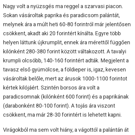
Nagy volt a nyüzsgés ma reggel a szarvasi piacon.
Sokan vásároltak paprika és paradicsom palántát,
melynek ára a múlt heti 60-80 forintról már jelentősen
csökkent, akadt aki 20 forintért kínálta. Egyre több
helyen láttunk újkrumplit, ennek ára mérettől függően
kilónként 280-380 forint között váltakozott. A tavalyi
krumpli olcsóbb, 140-160 forintért adták. Megjelent a
tavasz első gyümölcse, a földieper is, igaz, kevesen
vásároltak belőle, mert az árusok 1000-1100 forintot
kértek kilójáért. Szintén borsos ára volt a
paradicsomnak (kilónként 600 forint) és a paprikának
(darabonként 80-100 forint). A tojás ára viszont
csökkent, ma már 28-30 forintért is lehetett kapni.
Virágokból ma sem volt hiány, a vágottól a palántán át