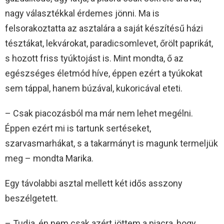
nagy választékkal érdemes jönni. Ma is
felsorakoztatta az asztalára a saját készítésű házi
tésztákat, lekvárokat, paradicsomlevet, őrölt paprikát,
s hozott friss tyúktojást is. Mint mondta, ő az
egészséges életmód híve, éppen ezért a tyúkokat
sem táppal, hanem búzával, kukoricával eteti.
– Csak piacozásból ma már nem lehet megélni.
Éppen ezért mi is tartunk sertéseket,
szarvasmarhákat, s a takarmányt is magunk termeljük
meg – mondta Marika.
Egy távolabbi asztal mellett két idős asszony
beszélgetett.
– Tudja, én nem csak azért jöttem a piacra, hogy