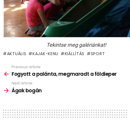
Tekintse meg galériánkat!
AKTUÁLIS
KAJAK-KENU
KIÁLLÍTÁS
SPORT
Previous article
See
more
Fogyott a palánta, megmaradt a földieper
Next article
Ágak bogán