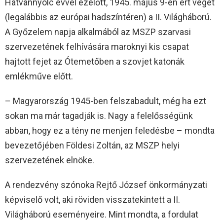
Hatvannyolc évvel ezelőtt, 1945. május 9-én ért véget
(legalábbis az európai hadszíntéren) a II. Világháború.
A Győzelem napja alkalmából az MSZP szarvasi
szervezetének felhívására maroknyi kis csapat
hajtott fejet az Ótemetőben a szovjet katonák
emlékműve előtt.
– Magyarország 1945-ben felszabadult, még ha ezt
sokan ma már tagadják is. Nagy a felelősségünk
abban, hogy ez a tény ne menjen feledésbe – mondta
bevezetőjében Földesi Zoltán, az MSZP helyi
szervezetének elnöke.
A rendezvény szónoka Rejtő József önkormányzati
képviselő volt, aki röviden visszatekintett a II.
Világháború eseményeire. Mint mondta, a fordulat