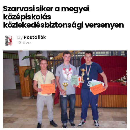
Szarvasi siker a megyei
középiskolás
közlekedésbiztonsági versenyen
by
Postafiók
13 éve