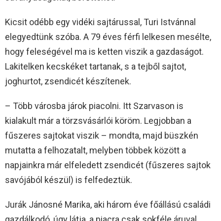
Kicsit odébb egy vidéki sajtárussal, Turi Istvánnal
elegyedtünk szóba. A 79 éves férfi lelkesen mesélte,
hogy feleségével ma is ketten viszik a gazdaságot.
Lakitelken kecskéket tartanak, s a tejből sajtot,
joghurtot, zsendicét készítenek.
– Több városba járok piacolni. Itt Szarvason is
kialakult már a törzsvásárlói köröm. Legjobban a
fűszeres sajtokat viszik – mondta, majd büszkén
mutatta a felhozatalt, melyben többek között a
napjainkra már elfeledett zsendicét (fűszeres sajtok
savójából készül) is felfedeztük.
Jurák Jánosné Marika, aki három éve főállású családi
gazdálkodó, úgy látja, a piacra csak sokféle áruval,