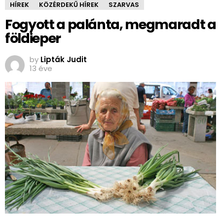
HÍREK
KÖZÉRDEKŰ HÍREK
SZARVAS
Fogyott a palánta, megmaradt a
földieper
by
Lipták Judit
13 éve