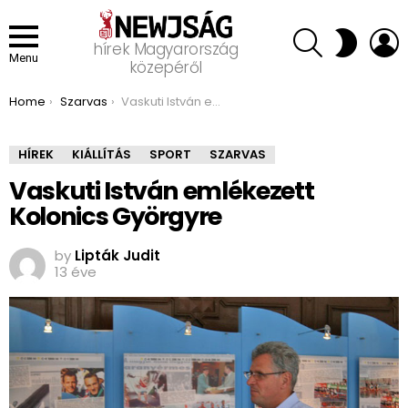
SEARCH
L
SWITCH
hírek Magyarország
SKIN
Menu
közepéről
You are here:
Home
Szarvas
Vaskuti István emlékezett Kolonics Györgyre
HÍREK
KIÁLLÍTÁS
SPORT
SZARVAS
Vaskuti István emlékezett
Kolonics Györgyre
by
Lipták Judit
13 éve