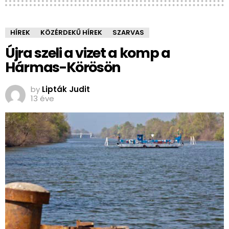
HÍREK
KÖZÉRDEKŰ HÍREK
SZARVAS
Újra szeli a vizet a komp a
Hármas-Körösön
by
Lipták Judit
13 éve