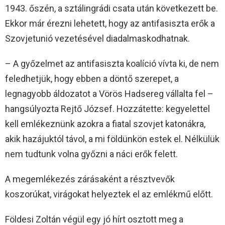
1943. őszén, a sztálingrádi csata után következett be.
Ekkor már érezni lehetett, hogy az antifasiszta erők a
Szovjetunió vezetésével diadalmaskodhatnak.
– A győzelmet az antifasiszta koalíció vívta ki, de nem
feledhetjük, hogy ebben a döntő szerepet, a
legnagyobb áldozatot a Vörös Hadsereg vállalta fel –
hangsúlyozta Rejtő József. Hozzátette: kegyelettel
kell emlékeznünk azokra a fiatal szovjet katonákra,
akik hazájuktól távol, a mi földünkön estek el. Nélkülük
nem tudtunk volna győzni a náci erők felett.
A megemlékezés zárásaként a résztvevők
koszorúkat, virágokat helyeztek el az emlékmű előtt.
Földesi Zoltán végül egy jó hírt osztott meg a