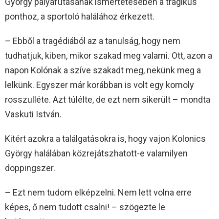
György pályafutásának ismertetésében a tragikus
ponthoz, a sportoló halálához érkezett.
– Ebből a tragédiából az a tanulság, hogy nem
tudhatjuk, kiben, mikor szakad meg valami. Ott, azon a
napon Kolónak a szíve szakadt meg, nekünk meg a
lelkünk. Egyszer már korábban is volt egy komoly
rosszulléte. Azt túlélte, de ezt nem sikerült – mondta
Vaskuti István.
Kitért azokra a találgatásokra is, hogy vajon Kolonics
György halálában közrejátszhatott-e valamilyen
doppingszer.
– Ezt nem tudom elképzelni. Nem lett volna erre
képes, ő nem tudott csalni! – szögezte le