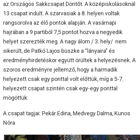
az Országos Sakkcsapat Döntőt. A középiskolásoknál
13 csapat indult. A szarvasiak a 8. helyen voltak
rangsorolva az élő pontok alapján. A vasárnapi
hajrában a 9 partiból 7,5 pontot hozva a negyedik
helyet szerezték meg. A nagy álom / 3. hely/ nem
sikerült, de Patkó Lajos büszke a “lányaira” és
eredményhirdetéskor együtt örültek a helyezésnek. A
szoros eredményre jellemző, hogy a harmadik
helyezett csak egy ponttal volt előttük, míg a 5-7.
helyezett csapat szintén csak egy-egy ponttal
mögöttük.
A csapat tagjai: Pekár Edina, Medvegy Dalma, Kunos
Nóra