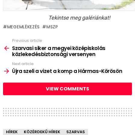
Tekintse meg galériánkat!
MEGEMLÉKEZÉS
MSZP
Previous article
See
more
Szarvasi siker a megyei középiskolás
közlekedésbiztonsági versenyen
Next article
Újra szeli a vizet a komp a Hármas-Körösön
VIEW COMMENTS
HÍREK
KÖZÉRDEKŰ HÍREK
SZARVAS