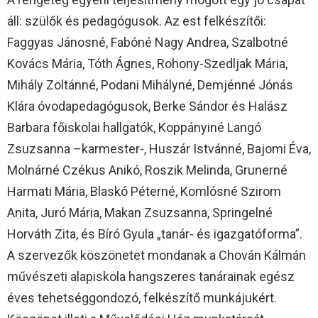
áll: szülők és pedagógusok. Az est felkészítői:
Faggyas Jánosné, Fabóné Nagy Andrea, Szalbotné
Kovács Mária, Tóth Ágnes, Rohony-Szedljak Mária,
Mihály Zoltánné, Podani Mihályné, Demjénné Jónás
Klára óvodapedagógusok, Berke Sándor és Halász
Barbara főiskolai hallgatók, Koppányiné Langó
Zsuzsanna –karmester-, Huszár Istvánné, Bajomi Éva,
Molnárné Czékus Anikó, Roszik Melinda, Grunerné
Harmati Mária, Blaskó Péterné, Komlósné Szirom
Anita, Juró Mária, Makan Zsuzsanna, Springelné
Horváth Zita, és Bíró Gyula „tanár- és igazgatóforma”.
A szervezők köszönetet mondanak a Chován Kálmán
művészeti alapiskola hangszeres tanárainak egész
éves tehetséggondozó, felkészítő munkájukért.