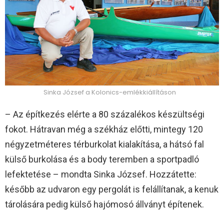
Sinka József a Kolonics-emlékkiállításon
– Az építkezés elérte a 80 százalékos készültségi
fokot. Hátravan még a székház előtti, mintegy 120
négyzetméteres térburkolat kialakítása, a hátsó fal
külső burkolása és a body teremben a sportpadló
lefektetése – mondta Sinka József. Hozzátette:
később az udvaron egy pergolát is felállítanak, a kenuk
tárolására pedig külső hajómosó állványt építenek.