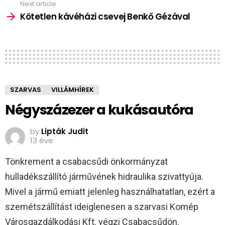
Next article
Kötetlen kávéházi csevej Benkő Gézával
SZARVAS
VILLÁMHÍREK
Négyszázezer a kukásautóra
by
Lipták Judit
13 éve
Tönkrement a csabacsűdi önkormányzat
hulladékszállító járművének hidraulika szivattyúja.
Mivel a jármű emiatt jelenleg használhatatlan, ezért a
szemétszállítást ideiglenesen a szarvasi Komép
Városgazdálkodási Kft. végzi Csabacsűdön.