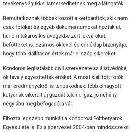
tevékenységükkel ismerkedhetnek meg a látogatók.
Bemutatkoznak többek között a kertbarátok, akik nem
csak fotókat és egyéb dokumentumokat hoztak el,
hanem takaros kis üvegekbe zárt lekvárokat,
befőtteket is. Számos oklevél és emléklap bizonyítja,
hogy több kiállításon értek már el szép sikereket.
Kondoros legfiatalabb civil szervezete az állatvédőké,
ők tavaly egyesítették erőiket. A most kiállított fotók
már eredményekről is tanúskodnak: több elhagyott
kutyának sikerült új gazdát találni. Igaz, jó néhány
négylábú még befogadóra vár.
Elhozta legszebb munkáit a Kondorosi Foltbetyárok
Egyesülete is. Ez a szervezet 2004-ben mindössze öt