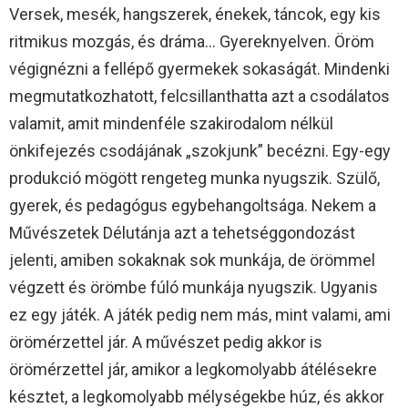
Versek, mesék, hangszerek, énekek, táncok, egy kis
ritmikus mozgás, és dráma… Gyereknyelven. Öröm
végignézni a fellépő gyermekek sokaságát. Mindenki
megmutatkozhatott, felcsillanthatta azt a csodálatos
valamit, amit mindenféle szakirodalom nélkül
önkifejezés csodájának „szokjunk” becézni. Egy-egy
produkció mögött rengeteg munka nyugszik. Szülő,
gyerek, és pedagógus egybehangoltsága. Nekem a
Művészetek Délutánja azt a tehetséggondozást
jelenti, amiben sokaknak sok munkája, de örömmel
végzett és örömbe fúló munkája nyugszik. Ugyanis
ez egy játék. A játék pedig nem más, mint valami, ami
örömérzettel jár. A művészet pedig akkor is
örömérzettel jár, amikor a legkomolyabb átélésekre
késztet, a legkomolyabb mélységekbe húz, és akkor