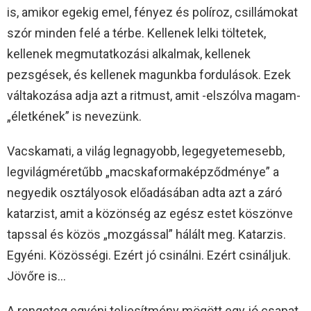
is, amikor egekig emel, fényez és políroz, csillámokat
szór minden felé a térbe. Kellenek lelki töltetek,
kellenek megmutatkozási alkalmak, kellenek
pezsgések, és kellenek magunkba fordulások. Ezek
váltakozása adja azt a ritmust, amit -elszólva magam-
„életkének” is nevezünk.
Vacskamati, a világ legnagyobb, legegyetemesebb,
legvilágméretűbb „macskaformaképződménye” a
negyedik osztályosok előadásában adta azt a záró
katarzist, amit a közönség az egész estet köszönve
tapssal és közös „mozgással” hálált meg. Katarzis.
Egyéni. Közösségi. Ezért jó csinálni. Ezért csináljuk.
Jövőre is…
A rengeteg egyéni teljesítmény mögött egy jó csapat