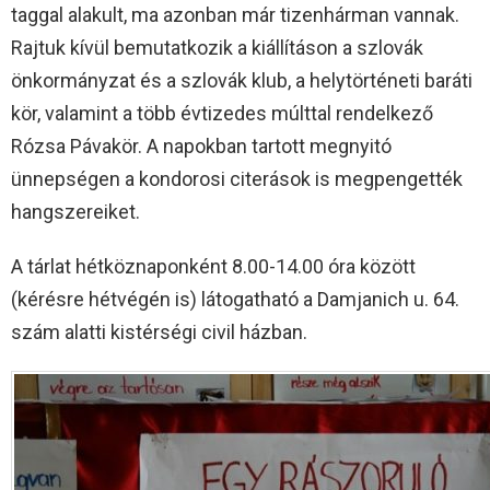
taggal alakult, ma azonban már tizenhárman vannak.
Rajtuk kívül bemutatkozik a kiállításon a szlovák
önkormányzat és a szlovák klub, a helytörténeti baráti
kör, valamint a több évtizedes múlttal rendelkező
Rózsa Pávakör. A napokban tartott megnyitó
ünnepségen a kondorosi citerások is megpengették
hangszereiket.
A tárlat hétköznaponként 8.00-14.00 óra között
(kérésre hétvégén is) látogatható a Damjanich u. 64.
szám alatti kistérségi civil házban.