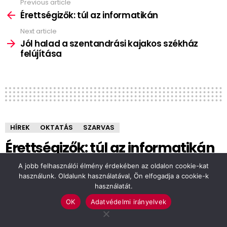
Previous article
See
more
Érettségizők: túl az informatikán
Next article
Jól halad a szentandrási kajakos székház
felújítása
HÍREK
OKTATÁS
SZARVAS
Érettségizők: túl az informatikán
A jobb felhasználói élmény érdekében az oldalon cookie-kat
by
Lipták Judit
használunk. Oldalunk használatával, Ön elfogadja a cookie-k
13 éve
használatát.
OK
Adatvédelmi irányelvek