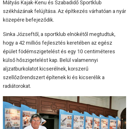
Mátyás Kajak-Kenu és Szabadidő Sportklub
székházának felújítása. Az építkezés várhatóan a nyár
közepére befejeződik.
Sinka Józseftől, a sportklub elnökétől megtudtuk,
hogy a 42 milliós fejlesztés keretében az egész
épület födémszigetelést és egy 10 centiméteres
külső hőszigetelést kap. Belül valamennyi
aljzatburkolatot kicserélnek, korszerű
szellőzőrendszert építenek ki és kicserélik a
radiátorokat.