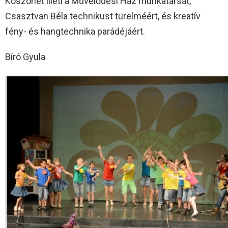
Köszönet illeti a Művelődési Ház munkatársát,
Csasztvan Béla technikust türelméért, és kreatív
fény- és hangtechnika parádéjáért.
Bíró Gyula