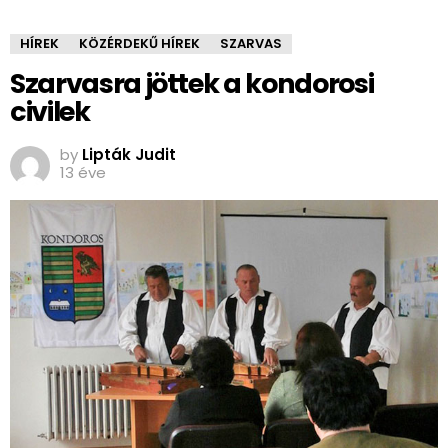
HÍREK
KÖZÉRDEKŰ HÍREK
SZARVAS
Szarvasra jöttek a kondorosi
civilek
by
Lipták Judit
13 éve