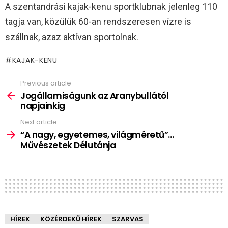
A szentandrási kajak-kenu sportklubnak jelenleg 110
tagja van, közülük 60-an rendszeresen vízre is
szállnak, azaz aktívan sportolnak.
KAJAK-KENU
Previous article
See
more
Jogállamiságunk az Aranybullától
napjainkig
Next article
“A nagy, egyetemes, világméretű”…
Művészetek Délutánja
HÍREK
KÖZÉRDEKŰ HÍREK
SZARVAS