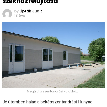
székház felújítása
by
Lipták Judit
13 éve
Megújul a szentandrási kajakház
Jó ütemben halad a békésszentandrási Hunyadi