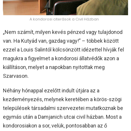
A kondorosi citerások a Civil Házban
„Nem számít, milyen kevés pénzed vagy tulajdonod
van. Ha Kutyád van, gazdag vagy!” – többek között
ezzel a Louis Salintól kölcsönzött idézettel hívják fel
magukra a figyelmet a kondorosi állatvédők azon a
kiállításon, melyet a napokban nyitottak meg
Szarvason.
Néhány hónappal ezelőtt indult útjára az a
kezdeményezés, melynek keretében a körös-szögi
települések társadalmi szervezetei mutatkoznak be
egymás után a Damjanich utcai civil házban. Most a
kondorosiakon a sor, velük, pontosabban az ő