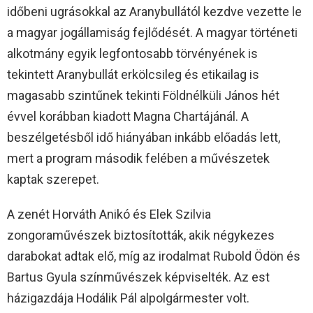
időbeni ugrásokkal az Aranybullától kezdve vezette le
a magyar jogállamiság fejlődését. A magyar történeti
alkotmány egyik legfontosabb törvényének is
tekintett Aranybullát erkölcsileg és etikailag is
magasabb szintűnek tekinti Földnélküli János hét
évvel korábban kiadott Magna Chartájánál. A
beszélgetésből idő hiányában inkább előadás lett,
mert a program második felében a művészetek
kaptak szerepet.
A zenét Horváth Anikó és Elek Szilvia
zongoraművészek biztosították, akik négykezes
darabokat adtak elő, míg az irodalmat Rubold Ödön és
Bartus Gyula színművészek képviselték. Az est
házigazdája Hodálik Pál alpolgármester volt.