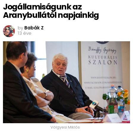
Jogállamiságunk az
Aranybullától napjainkig
by
Babák Z
13 éve
Völgyesi Miklós