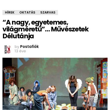
HÍREK
OKTATÁS
SZARVAS
“A nagy, egyetemes,
világméretű”… Művészetek
Délutánja
by
Postafiók
13 éve