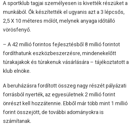
A sportklub tagjai személyesen is kivették részüket a
munkából. Ők készítették el ugyanis azt a 3 lépcsős,
2,5 X 10 méteres mólót, melynek anyaga időtálló
vörösfenyő.
– A 42 millió forintos fejlesztésből 8 millió forintot
fordíthatunk eszközbeszerzésre, mindenekelőtt
túrakajakok és túrakenuk vásárlására – tájékoztatott a
klub elnöke.
A beruházásra fordított összeg nagy részét pályázati
forrásból nyerték, az egyesületnek 2 millió forint
önrészt kell hozzátennie. Ebből már több mint 1 millió
forint összejött, de további adományokra is
számítanak.