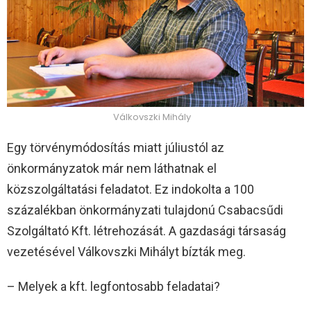
Válkovszki Mihály
Egy törvénymódosítás miatt júliustól az
önkormányzatok már nem láthatnak el
közszolgáltatási feladatot. Ez indokolta a 100
százalékban önkormányzati tulajdonú Csabacsűdi
Szolgáltató Kft. létrehozását. A gazdasági társaság
vezetésével Válkovszki Mihályt bízták meg.
– Melyek a kft. legfontosabb feladatai?