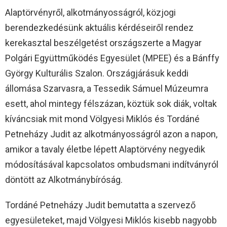
Alaptörvényről, alkotmányosságról, közjogi
berendezkedésünk aktuális kérdéseiről rendez
kerekasztal beszélgetést országszerte a Magyar
Polgári Együttműködés Egyesület (MPEE) és a Bánffy
György Kulturális Szalon. Országjárásuk keddi
állomása Szarvasra, a Tessedik Sámuel Múzeumra
esett, ahol mintegy félszázan, köztük sok diák, voltak
kíváncsiak mit mond Völgyesi Miklós és Tordáné
Petneházy Judit az alkotmányosságról azon a napon,
amikor a tavaly életbe lépett Alaptörvény negyedik
módosításával kapcsolatos ombudsmani indítványról
döntött az Alkotmánybíróság.
Tordáné Petneházy Judit bemutatta a szervező
egyesületeket, majd Völgyesi Miklós kisebb nagyobb