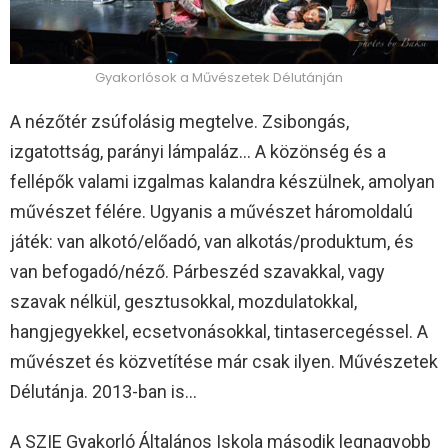
Gyakorlósok a Művészetek Délutánján
A nézőtér zsúfolásig megtelve. Zsibongás,
izgatottság, parányi lámpaláz… A közönség és a
fellépők valami izgalmas kalandra készülnek, amolyan
művészet félére. Ugyanis a művészet háromoldalú
játék: van alkotó/előadó, van alkotás/produktum, és
van befogadó/néző. Párbeszéd szavakkal, vagy
szavak nélkül, gesztusokkal, mozdulatokkal,
hangjegyekkel, ecsetvonásokkal, tintasercegéssel. A
művészet és közvetítése már csak ilyen. Művészetek
Délutánja. 2013-ban is…
A SZIE Gyakorló Általános Iskola második legnagyobb