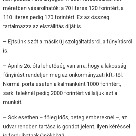
méretben vásárolhatók: a 70 literes 120 forintért, a
110 literes pedig 170 forintért. Ez az összeg
tartalmazza az elszállítás díját is.
– Ejtsünk szót a másik új szolgáltatásról, a fűnyírásról
is.
– Április 26. óta lehetőség van arra, hogy a lakosság
fűnyírást rendeljen meg az önkormányzati kft.-től.
Normál porta esetén alkalmanként 1000 forintért,
sarki teleknél pedig 2000 forintért vállaljuk ezt a
munkát.
– Sok esetben – főleg idős, beteg embereknél –, az
udvar rendben tartása is gondot jelent. Ilyen kéréssel
is fordulhatnak Önökhöz?