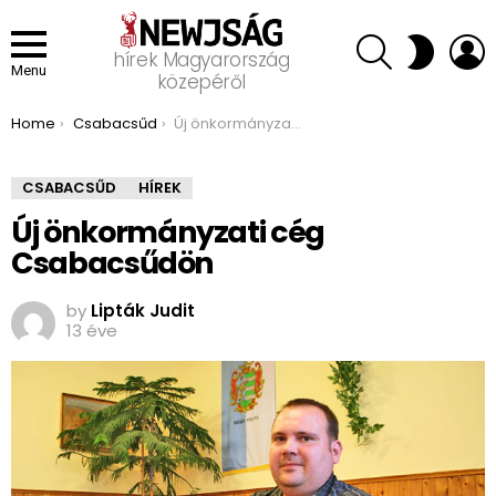
SEARCH
L
SWITCH
hírek Magyarország
SKIN
Menu
közepéről
You are here:
Home
Csabacsűd
Új önkormányzati cég Csabacsűdön
CSABACSŰD
HÍREK
Új önkormányzati cég
Csabacsűdön
by
Lipták Judit
13 éve