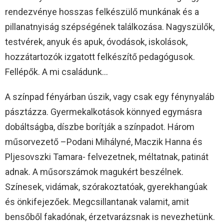
rendezvénye hosszas felkészülő munkának és a
pillanatnyiság szépségének találkozása. Nagyszülők,
testvérek, anyuk és apuk, óvodások, iskolások,
hozzátartozók izgatott felkészítő pedagógusok.
Fellépők. A mi családunk…
A színpad fényárban úszik, vagy csak egy fénynyaláb
pásztázza. Gyermekalkotások könnyed egymásra
dobáltságba, díszbe borítják a színpadot. Három
műsorvezető –Podani Mihályné, Maczik Hanna és
Pljesovszki Tamara- felvezetnek, méltatnak, patinát
adnak. A műsorszámok magukért beszélnek.
Színesek, vidámak, szórakoztatóak, gyerekhangúak
és önkifejezőek. Megcsillantanak valamit, amit
bensőből fakadónak, érzetvarázsnak is nevezhetünk.