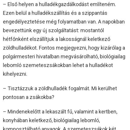
– Első helyen a hulladékgazdálkodást említeném.
Ezen belül a hulladékszállítás és a szippantás
engedélyeztetése még folyamatban van. A napokban
bevezettünk egy új szolgáltatást: mostantól
hétfőnként elszállítjuk a lakosságnál keletkező
zöldhulladékot. Fontos megjegyezni, hogy kizárólag a
polgármesteri hivatalban megvásárolható, biológiailag
lebomló szemeteszsákokban lehet a hulladékot
kihelyezni.
– Tisztázzuk a zöldhulladék fogalmát. Mi kerülhet
pontosan a zsákokba?
– Mindenekelőtt a lekaszált fű, valamint a kertben,
konyhában keletkező, biológiailag lebomló,
komposztálható anyagok. A szemeteszsákok két