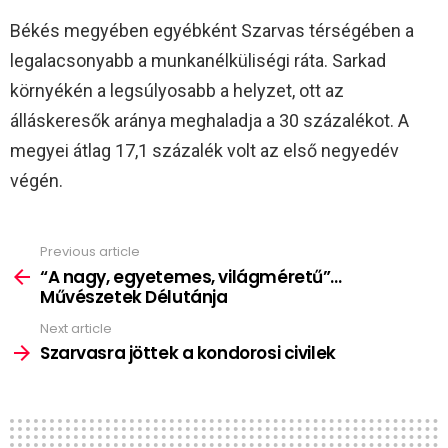
Békés megyében egyébként Szarvas térségében a
legalacsonyabb a munkanélküliségi ráta. Sarkad
környékén a legsúlyosabb a helyzet, ott az
álláskeresők aránya meghaladja a 30 százalékot. A
megyei átlag 17,1 százalék volt az első negyedév
végén.
Previous article
See
more
“A nagy, egyetemes, világméretű”…
Művészetek Délutánja
Next article
Szarvasra jöttek a kondorosi civilek