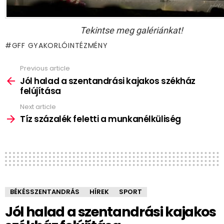
Tekintse meg galériánkat!
GFF GYAKORLÓINTÉZMÉNY
Previous article
See
more
Jól halad a szentandrási kajakos székház
felújítása
Next article
Tíz százalék feletti a munkanélküliség
BÉKÉSSZENTANDRÁS
HÍREK
SPORT
Jól halad a szentandrási kajakos