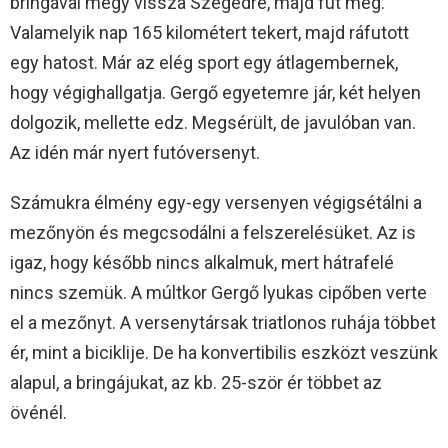
bringával megy vissza Szegedre, majd fut még.
Valamelyik nap 165 kilométert tekert, majd ráfutott
egy hatost. Már az elég sport egy átlagembernek,
hogy végighallgatja. Gergő egyetemre jár, két helyen
dolgozik, mellette edz. Megsérült, de javulóban van.
Az idén már nyert futóversenyt.
Számukra élmény egy-egy versenyen végigsétálni a
mezőnyön és megcsodálni a felszerelésüket. Az is
igaz, hogy később nincs alkalmuk, mert hátrafelé
nincs szemük. A múltkor Gergő lyukas cipőben verte
el a mezőnyt. A versenytársak triatlonos ruhája többet
ér, mint a biciklije. De ha konvertibilis eszközt veszünk
alapul, a bringájukat, az kb. 25-ször ér többet az
övénél.