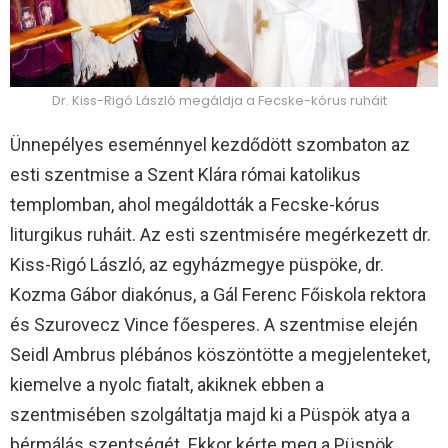
Dr. Kiss-Rigó László megáldja a Fecske-kórus ruháit
Ünnepélyes eseménnyel kezdődött szombaton az
esti szentmise a Szent Klára római katolikus
templomban, ahol megáldották a Fecske-kórus
liturgikus ruháit. Az esti szentmisére megérkezett dr.
Kiss-Rigó László, az egyházmegye püspöke, dr.
Kozma Gábor diakónus, a Gál Ferenc Főiskola rektora
és Szurovecz Vince főesperes. A szentmise elején
Seidl Ambrus plébános köszöntötte a megjelenteket,
kiemelve a nyolc fiatalt, akiknek ebben a
szentmisében szolgáltatja majd ki a Püspök atya a
bérmálás szentségét. Ekkor kérte meg a Püspök