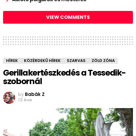
VIEW COMMENTS
HÍREK
KÖZÉRDEKŰ HÍREK
SZARVAS
ZÖLD ZÓNA
Gerillakertészkedés a Tessedik-
szobornál
by
Babák Z
13 éve