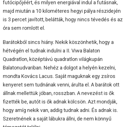
futócipőjéért, és milyen energiával indul a futásnak,
majd miután a 10 kilométeres hegyi pálya részidején
is 3 percet javított, belátták, hogy nincs tévedés és az
óra sem romlott el.
Barátokból sincs hiány. Nekik köszönhetik, hogy a
hétvégén el tudnak indulni a II. Viwa Balaton
Quadratlon, középtávú quadratlon világkupán
Balatonudvariban. Nehéz a dolgot a helyén kezelni,
mondta Kovács Lacus. Saját maguknak egy zsíros
kenyeret sem tudnának venni, árulta el. A barátok ott
állnak mellettük jóban, rosszban. A nevezést is ők
fizették be, autót is ők adnak kölcsön. Azt mondják,
hogy amíg nekik van, addig tudnak adni. És adnak is.
Szeretnének a saját lábukra állni, de nem könnyű