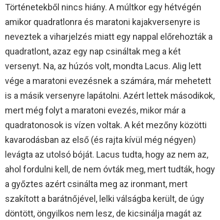
Történetekből nincs hiány. A múltkor egy hétvégén
amikor quadratlonra és maratoni kajakversenyre is
neveztek a viharjelzés miatt egy nappal előrehozták a
quadratlont, azaz egy nap csináltak meg a két
versenyt. Na, az húzós volt, mondta Lacus. Alig lett
vége a maratoni evezésnek a számára, már mehetett
is a másik versenyre lapátolni. Azért lettek másodikok,
mert még folyt a maratoni evezés, mikor már a
quadratonosok is vízen voltak. A két mezőny közötti
kavarodásban az első (és rajta kívül még négyen)
levágta az utolsó bóját. Lacus tudta, hogy az nem az,
ahol fordulni kell, de nem óvták meg, mert tudták, hogy
a győztes azért csinálta meg az ironmant, mert
szakított a barátnőjével, lelki válságba került, de úgy
döntött, öngyilkos nem lesz, de kicsinálja magát az