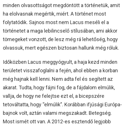
minden olvasottságot megdöntött a történetük, amit
ha elolvasnak megértik, miért. A történet most
folytatódik. Sajnos most nem Lacus meséli el a
történetet a maga lebilincselő stílusában, ami akkor
tömegeket vonzott, de lesz még rá lehetőség, hogy
olvassuk, mert egészen biztosan hallunk még róluk.
Időközben Lacus meggyógyult, a haja kezd minden
területet visszafoglalni a fején, ahol ebben a korban
még hajnak kell lenni. Nem adta fel és segített az
akarat. Tudta, hogy fájni fog, de a fájdalom elmúlik,
vallja, de hogy ne felejtse ezt el, a bicepszére
tetováltatta, hogy “elmúlik”. Korábban ifjúsági Európa-
bajnok volt, aztán valami megszakadt. Betegség.
Most ismét ott van. A 2012-es esztendő legjobb