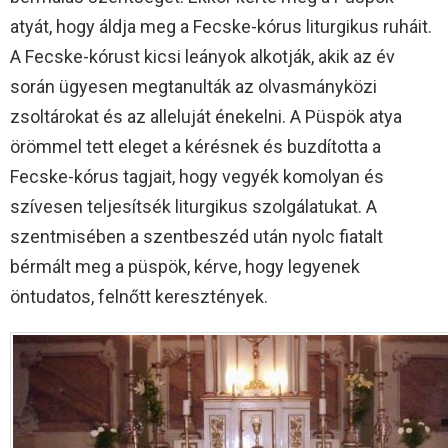
atyát, hogy áldja meg a Fecske-kórus liturgikus ruháit.
A Fecske-kórust kicsi leányok alkotják, akik az év
során ügyesen megtanulták az olvasmányközi
zsoltárokat és az alleluját énekelni. A Püspök atya
örömmel tett eleget a kérésnek és buzdította a
Fecske-kórus tagjait, hogy vegyék komolyan és
szívesen teljesítsék liturgikus szolgálatukat. A
szentmisében a szentbeszéd után nyolc fiatalt
bérmált meg a püspök, kérve, hogy legyenek
öntudatos, felnőtt keresztények.