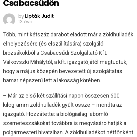
Csabacsűdön
by
Lipták Judit
13 éve
Több, mint kétszáz darabot eladott már a zöldhulladék
elhelyezésére (és elszállítására) szolgáló
biozsákokból a Csabacsűdi Szolgáltató Kft.
Válkovszki Mihálytól, a kft. igazgatójától megtudtuk,
hogy a május közepén bevezetett új szolgáltatás
hamar népszerű lett a lakosság körében.
– Már az első két szállítási napon összesen 600
kilogramm zöldhulladék gyűlt össze – mondta az
igazgató. Hozzátette: a biológiailag lebomló
szemeteszsákokat továbbra is megvásárolhatják a
polgármesteri hivatalban. A zöldhulladékot hétfőnként