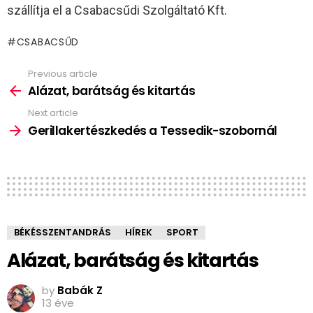
szállítja el a Csabacsűdi Szolgáltató Kft.
CSABACSŰD
Previous article
See
more
Alázat, barátság és kitartás
Next article
Gerillakertészkedés a Tessedik-szobornál
BÉKÉSSZENTANDRÁS
HÍREK
SPORT
Alázat, barátság és kitartás
by
Babák Z
13 éve