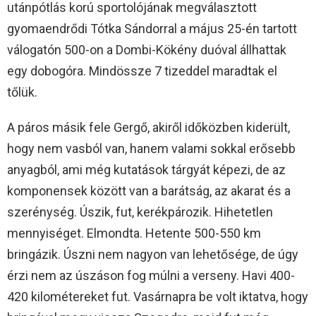
utánpótlás korú sportolójának megválasztott
gyomaendrődi Tótka Sándorral a május 25-én tartott
válogatón 500-on a Dombi-Kökény duóval állhattak
egy dobogóra. Mindössze 7 tizeddel maradtak el
tőlük.
A páros másik fele Gergő, akiről időközben kiderült,
hogy nem vasból van, hanem valami sokkal erősebb
anyagból, ami még kutatások tárgyát képezi, de az
komponensek között van a barátság, az akarat és a
szerénység. Úszik, fut, kerékpározik. Hihetetlen
mennyiséget. Elmondta. Hetente 500-550 km
bringázik. Úszni nem nagyon van lehetősége, de úgy
érzi nem az úszáson fog múlni a verseny. Havi 400-
420 kilométereket fut. Vasárnapra be volt iktatva, hogy