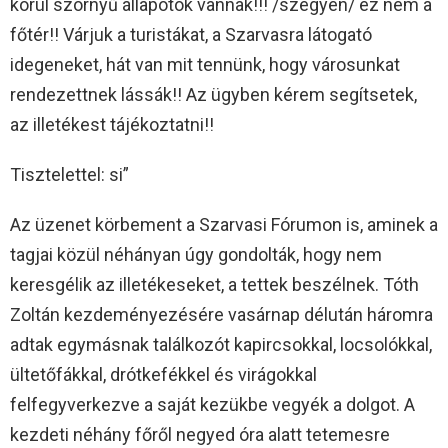
körül szörnyű állapotok vannak!!! /szégyen/ ez nem a
főtér!! Várjuk a turistákat, a Szarvasra látogató
idegeneket, hát van mit tennünk, hogy városunkat
rendezettnek lássák!! Az ügyben kérem segítsetek,
az illetékest tájékoztatni!!
Tisztelettel: si”
Az üzenet körbement a Szarvasi Fórumon is, aminek a
tagjai közül néhányan úgy gondolták, hogy nem
keresgélik az illetékeseket, a tettek beszélnek. Tóth
Zoltán kezdeményezésére vasárnap délután háromra
adtak egymásnak találkozót kapircsokkal, locsolókkal,
ültetőfákkal, drótkefékkel és virágokkal
felfegyverkezve a saját kezükbe vegyék a dolgot. A
kezdeti néhány főről negyed óra alatt tetemesre