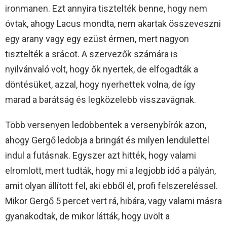
ironmanen. Ezt annyira tisztelték benne, hogy nem
óvtak, ahogy Lacus mondta, nem akartak összeveszni
egy arany vagy egy ezüst érmen, mert nagyon
tisztelték a srácot. A szervezők számára is
nyilvánvaló volt, hogy ők nyertek, de elfogadták a
döntésüket, azzal, hogy nyerhettek volna, de így
marad a barátság és legközelebb visszavágnak.
Több versenyen ledöbbentek a versenybírók azon,
ahogy Gergő ledobja a bringát és milyen lendülettel
indul a futásnak. Egyszer azt hitték, hogy valami
elromlott, mert tudták, hogy mi a legjobb idő a pályán,
amit olyan állított fel, aki ebből él, profi felszereléssel.
Mikor Gergő 5 percet vert rá, hibára, vagy valami másra
gyanakodtak, de mikor látták, hogy üvölt a