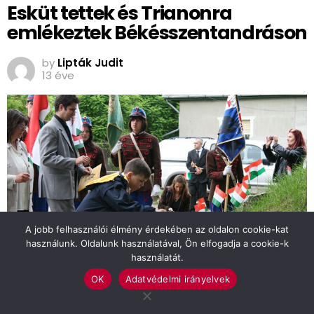
Esküt tettek és Trianonra
emlékeztek Békésszentandráson
by
Lipták Judit
13 éve
A jobb felhasználói élmény érdekében az oldalon cookie-kat
használunk. Oldalunk használatával, Ön elfogadja a cookie-k
használatát.
OK
Adatvédelmi irányelvek
Trianonra emlékeztek Békésszentandráson