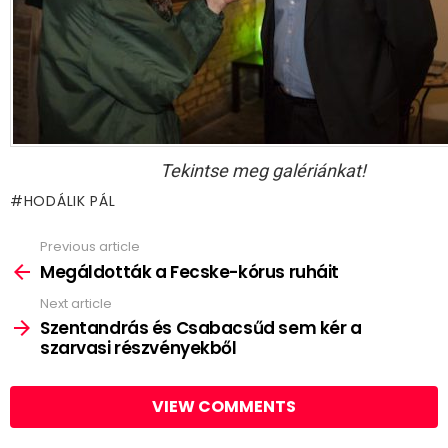
Tekintse meg galériánkat!
HODÁLIK PÁL
Previous article
See
more
Megáldották a Fecske-kórus ruháit
Next article
Szentandrás és Csabacsűd sem kér a
szarvasi részvényekből
VIEW COMMENTS