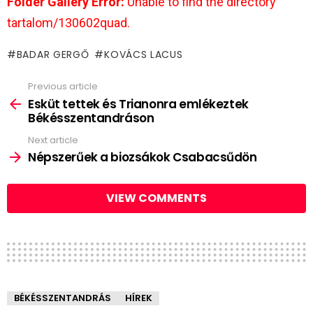
Folder Gallery Error:
Unable to find the directory
tartalom/130602quad.
BADAR GERGŐ
KOVÁCS LACUS
Previous article
See
more
Esküt tettek és Trianonra emlékeztek
Békésszentandráson
Next article
Népszerűek a biozsákok Csabacsűdön
VIEW COMMENTS
BÉKÉSSZENTANDRÁS
HÍREK