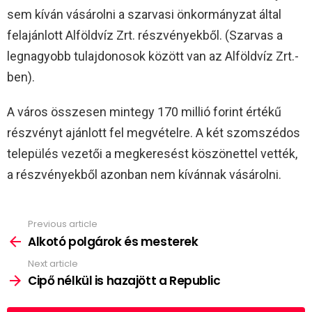
sem kíván vásárolni a szarvasi önkormányzat által
felajánlott Alföldvíz Zrt. részvényekből. (Szarvas a
legnagyobb tulajdonosok között van az Alföldvíz Zrt.-
ben).
A város összesen mintegy 170 millió forint értékű
részvényt ajánlott fel megvételre. A két szomszédos
település vezetői a megkeresést köszönettel vették,
a részvényekből azonban nem kívánnak vásárolni.
Previous article
See
more
Alkotó polgárok és mesterek
Next article
Cipő nélkül is hazajött a Republic