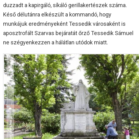
duzzadt a kapirgáló, síkáló gerillakertészek száma.
Késő délutánra elkészült a kommandó, hogy
munkájuk eredményeként Tessedik városaként is
aposztrofált Szarvas bejáratát őrző Tessedik Sámuel
ne szégyenkezzen a hálátlan utódok miatt.