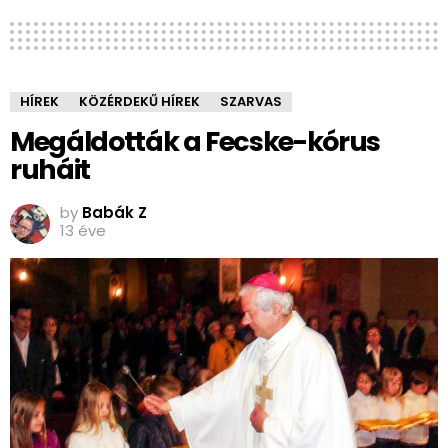
HÍREK
KÖZÉRDEKŰ HÍREK
SZARVAS
Megáldották a Fecske-kórus
ruháit
by
Babák Z
13 éve