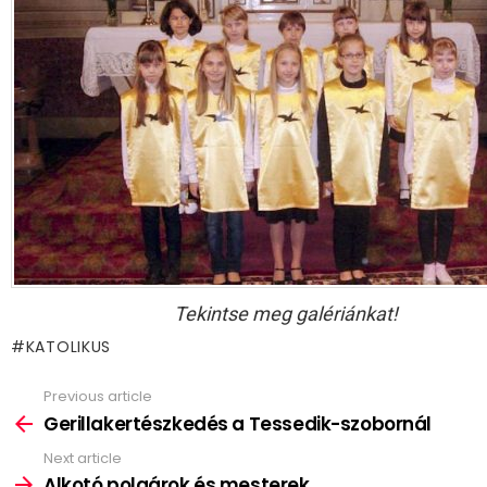
Tekintse meg galériánkat!
KATOLIKUS
Previous article
See
more
Gerillakertészkedés a Tessedik-szobornál
Next article
Alkotó polgárok és mesterek