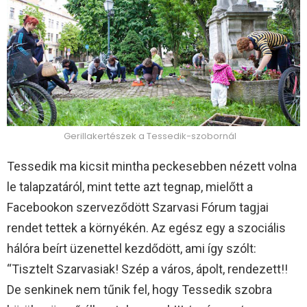
Gerillakertészek a Tessedik-szobornál
Tessedik ma kicsit mintha peckesebben nézett volna
le talapzatáról, mint tette azt tegnap, mielőtt a
Facebookon szerveződött Szarvasi Fórum tagjai
rendet tettek a környékén. Az egész egy a szociális
hálóra beírt üzenettel kezdődött, ami így szólt:
“Tisztelt Szarvasiak! Szép a város, ápolt, rendezett!!
De senkinek nem tűnik fel, hogy Tessedik szobra