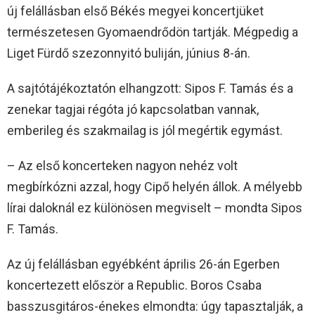
új felállásban első Békés megyei koncertjüket
természetesen Gyomaendrődön tartják. Mégpedig a
Liget Fürdő szezonnyitó buliján, június 8-án.
A sajtótájékoztatón elhangzott: Sipos F. Tamás és a
zenekar tagjai régóta jó kapcsolatban vannak,
emberileg és szakmailag is jól megértik egymást.
– Az első koncerteken nagyon nehéz volt
megbírkózni azzal, hogy Cipő helyén állok. A mélyebb
lírai daloknál ez különösen megviselt – mondta Sipos
F. Tamás.
Az új felállásban egyébként április 26-án Egerben
koncertezett először a Republic. Boros Csaba
basszusgitáros-énekes elmondta: úgy tapasztalják, a