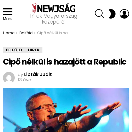
SEARCH
L
SWITCH
hírek Magyarország
SKIN
Menu
közepéről
You are here:
Home
Belföld
Cipő nélkül is hazajött a Republic
BELFÖLD
HÍREK
Cipő nélkül is hazajött a Republic
by
Lipták Judit
13 éve