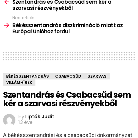
more
Szentandrás és Csabacsűd sem kér a
szarvasi részvényekből
Next article
Békésszentandrás diszkrimináció miatt az
Európai Unióhoz fordul
BÉKÉSSZENTANDRÁS
CSABACSŰD
SZARVAS
VILLÁMHÍREK
Szentandrás és Csabacsűd sem
kér a szarvasi részvényekből
by
Lipták Judit
13 éve
A békésszentandrási és a csabacsűdi önkormányzat