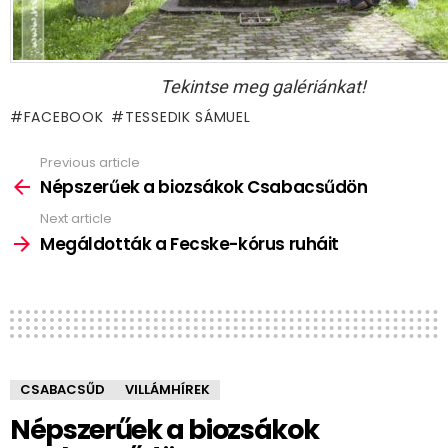
Tekintse meg galériánkat!
FACEBOOK
TESSEDIK SÁMUEL
Previous article
See
more
Népszerűek a biozsákok Csabacsűdön
Next article
Megáldották a Fecske-kórus ruháit
CSABACSŰD
VILLÁMHÍREK
Népszerűek a biozsákok