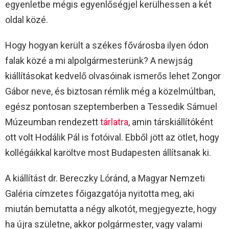
egyenletbe mégis egyenlőségjel kerülhessen a két
oldal közé.
Hogy hogyan került a székes fővárosba ilyen ódon
falak közé a mi alpolgármesterünk? A newjság
kiállításokat kedvelő olvasóinak ismerős lehet Zongor
Gábor neve, és biztosan rémlik még a közelmúltban,
egész pontosan szeptemberben a Tessedik Sámuel
Múzeumban rendezett
tárlatra
, amin társkiállítóként
ott volt Hodálik Pál is fotóival. Ebből jött az ötlet, hogy
kollégáikkal karöltve most Budapesten állítsanak ki.
A kiállítást dr. Bereczky Lóránd, a Magyar Nemzeti
Galéria címzetes főigazgatója nyitotta meg, aki
miután bemutatta a négy alkotót, megjegyezte, hogy
ha újra születne, akkor polgármester, vagy valami