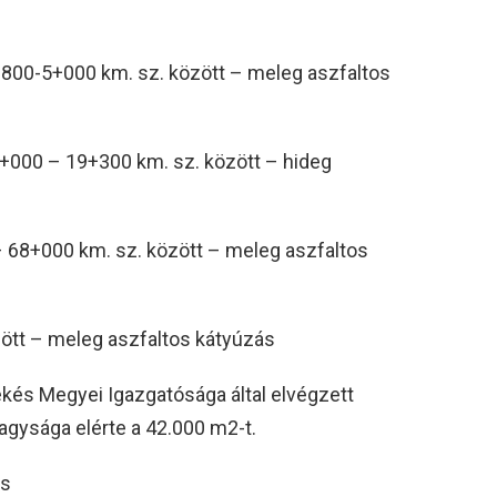
0+800-5+000 km. sz. között – meleg aszfaltos
1+000 – 19+300 km. sz. között – hideg
0 – 68+000 km. sz. között – meleg aszfaltos
zött – meleg aszfaltos kátyúzás
ékés Megyei Igazgatósága által elvégzett
 nagysága elérte a 42.000 m2-t.
os