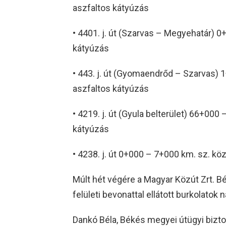
aszfaltos kátyúzás
• 4401. j. út (Szarvas – Megyehatár) 
kátyúzás
• 443. j. út (Gyomaendrőd – Szarvas) 
aszfaltos kátyúzás
• 4219. j. út (Gyula belterület) 66+00
kátyúzás
• 4238. j. út 0+000 – 7+000 km. sz. kö
Múlt hét végére a Magyar Közút Zrt. B
felületi bevonattal ellátott burkolatok
Dankó Béla, Békés megyei útügyi bizt