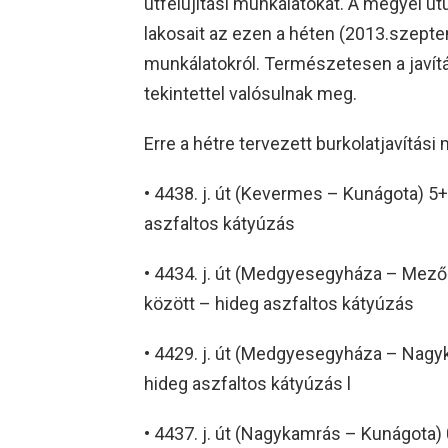
útfelújítási munkálatokat. A megyei út
lakosait az ezen a héten (2013.szeptem
munkálatokról. Természetesen a javítá
tekintettel valósulnak meg.
Erre a hétre tervezett burkolatjavítás
• 4438. j. út (Kevermes – Kunágota) 5
aszfaltos kátyúzás
• 4434. j. út (Medgyesegyháza – Mez
között – hideg aszfaltos kátyúzás
• 4429. j. út (Medgyesegyháza – Nagy
hideg aszfaltos kátyúzás l
• 4437. j. út (Nagykamrás – Kunágota)