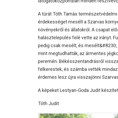
látogatóközpontban minden résztvevő b
A túrát Tóth Tamás természetvédelmi t
érdekességet mesélt a Szarvas környéki t
növényekről és állatokról. A csapat elő
halásztelepülés felé vette az irányt. 
pedig csak mesélt, és mesélt&#8230; A
mint megtudhatták, az ármentes jégkor
peremén. Békésszentandrásról visszaté
felkerestek, és számba vették mindazt,
érdemes lesz újra visszajönni Szarvas
A képeket Lestyan-Goda Judit készítet
Tóth Judit