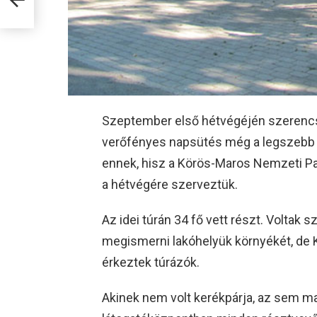
Szeptember első hétvégéjén szerencs
verőfényes napsütés még a legszebb ny
ennek, hisz a Körös-Maros Nemzeti Pa
a hétvégére szerveztük.
Az idei túrán 34 fő vett részt. Voltak 
megismerni lakóhelyük környékét, de 
érkeztek túrázók.
Akinek nem volt kerékpárja, az sem mar