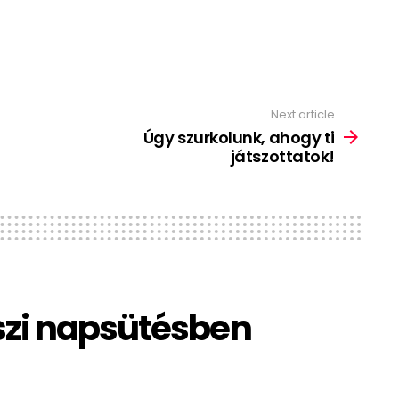
Next article
Úgy szurkolunk, ahogy ti
játszottatok!
szi napsütésben