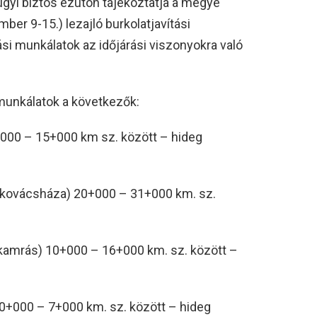
ügyi biztos ezúton tájékoztatja a megye
ber 9-15.) lezajló burkolatjavítási
si munkálatok az időjárási viszonyokra való
i munkálatok a következők:
+000 – 15+000 km sz. között – hideg
őkovácsháza) 20+000 – 31+000 km. sz.
kamrás) 10+000 – 16+000 km. sz. között –
 0+000 – 7+000 km. sz. között – hideg