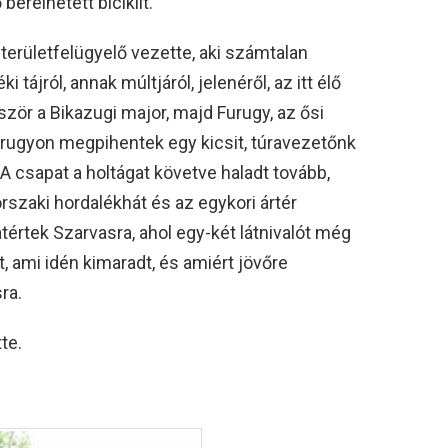
érelhetett biciklit.
erületfelügyelő vezette, aki számtalan
ájról, annak múltjáról, jelenéről, az itt élő
ször a Bikazugi major, majd Furugy, az ősi
Furugyon megpihentek egy kicsit, túravezetőnk
 csapat a holtágat követve haladt tovább,
szaki hordalékhát és az egykori ártér
rtek Szarvasra, ahol egy-két látnivalót még
 ami idén kimaradt, és amiért jövőre
ra.
te.