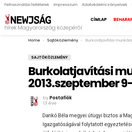
Felhasználási feltételek
Impresszum
Adatvédelmi irányelvek
CÍMLAP
BEHARA
hírek Magyarország közepéről
You are here:
Home
Sajtóközlemény
Burkolatjavítási munkálatok – 2013
SAJTÓKÖZLEMÉNY
Burkolatjavítási m
2013.szeptember 9-
by
Postafiók
13 éve
Dankó Béla megyei útügyi biztos a Ma
Igazgatóságával folytatott egyeztetés