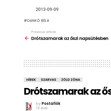
2013-09-09
DANKÓ BÉLA
Previous article
See
more
Drótszamarak az őszi napsütésben
HÍREK
SZARVAS
ZÖLD ZÓNA
Drótszamarak az ő
by
Postafiók
13 éve