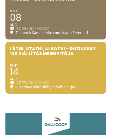
SZO
08
AUG
17:00
(GMT+02:00)
Tessedik Sámuel Múzeum
, Vajda Péter u. 1.
LÁTNI, UTAZNI, ALKOTNI – RUZICSKAY
130 KIÁLLÍTÁS MEGNYITÓJA
PÉNT
14
AUG
17:00
(GMT+02:00)
Ruzicskay Alkotóház
, Erzsébet liget