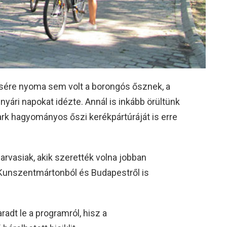
ére nyoma sem volt a borongós ősznek, a
ári napokat idézte. Annál is inkább örültünk
rk hagyományos őszi kerékpártúráját is erre
szarvasiak, akik szerették volna jobban
Kunszentmártonból és Budapestről is
adt le a programról, hisz a