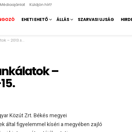
Médiaajánlat
Küldjön hírt!
NGOZÓ
EHETI EHETŐ
ÁLLÁS
SZARVASI UJSÁG
HIRD
.szeptember 9-15.
unkálatok –
15.
gyar Közút Zrt. Békés megyei
ek által figyelemmel kíséri a megyében zajló