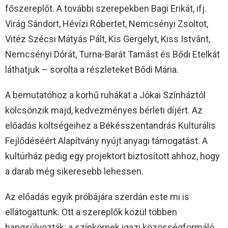
főszereplőt. A további szerepekben Bagi Erikát, ifj.
Virág Sándort, Hévízi Róbertet, Nemcsényi Zsoltot,
Vitéz Szécsi Mátyás Pált, Kis Gergelyt, Kiss Istvánt,
Nemcsényi Dórát, Turna-Barát Tamást és Bődi Etelkát
láthatjuk – sorolta a részleteket Bődi Mária.
A bemutatóhoz a korhű ruhákat a Jókai Színháztól
kölcsönzik majd, kedvezményes bérleti díjért. Az
előadás költségeihez a Békésszentandrás Kulturális
Fejlődéséért Alapítvány nyújt anyagi támogatást. A
kultúrház pedig egy projektort biztosított ahhoz, hogy
a darab még sikeresebb lehessen.
Az előadás egyik próbájára szerdán este mi is
ellátogattunk. Ott a szereplők közül többen
hangsúlyozták: a színkörnek igazi közösségformáló