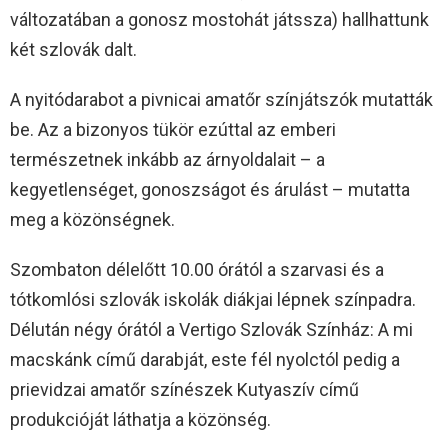
változatában a gonosz mostohát játssza) hallhattunk
két szlovák dalt.
A nyitódarabot a pivnicai amatőr színjátszók mutatták
be. Az a bizonyos tükör ezúttal az emberi
természetnek inkább az árnyoldalait – a
kegyetlenséget, gonoszságot és árulást – mutatta
meg a közönségnek.
Szombaton délelőtt 10.00 órától a szarvasi és a
tótkomlósi szlovák iskolák diákjai lépnek színpadra.
Délután négy órától a Vertigo Szlovák Színház: A mi
macskánk című darabját, este fél nyolctól pedig a
prievidzai amatőr színészek Kutyaszív című
produkcióját láthatja a közönség.