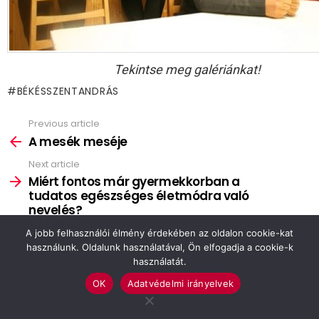
Tekintse meg galériánkat!
BÉKÉSSZENTANDRÁS
Previous article
See
more
A mesék meséje
Next article
Miért fontos már gyermekkorban a
tudatos egészséges életmódra való
nevelés?
A jobb felhasználói élmény érdekében az oldalon cookie-kat
használunk. Oldalunk használatával, Ön elfogadja a cookie-k
VIEW COMMENTS
használatát.
OK
Adatvédelmi irányelvek