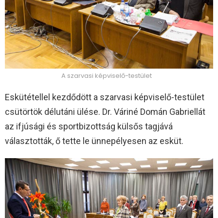
A szarvasi képviselő-testület
Eskütétellel kezdődött a szarvasi képviselő-testület
csütörtök délutáni ülése. Dr. Váriné Domán Gabriellát
az ifjúsági és sportbizottság külsős tagjává
választották, ő tette le ünnepélyesen az esküt.