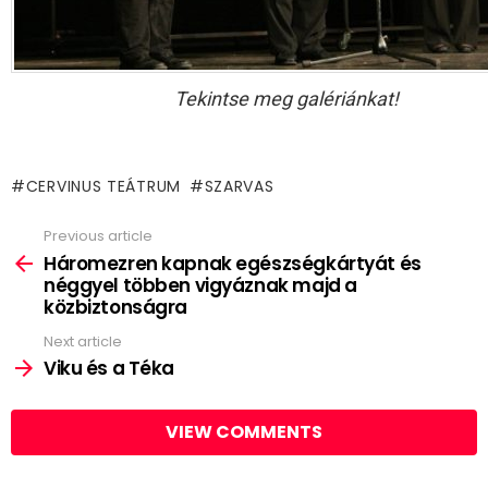
Tekintse meg galériánkat!
CERVINUS TEÁTRUM
SZARVAS
Previous article
See
more
Háromezren kapnak egészségkártyát és
néggyel többen vigyáznak majd a
közbiztonságra
Next article
Viku és a Téka
VIEW COMMENTS