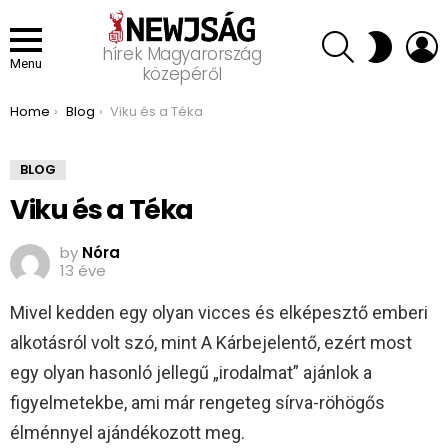
SEARCH
L
SWITCH
hírek Magyarország
SKIN
Menu
közepéről
You are here:
Home
Blog
Viku és a Téka
BLOG
Viku és a Téka
by
Nóra
13 éve
Mivel kedden egy olyan vicces és elképesztő emberi
alkotásról volt szó, mint A Kárbejelentő, ezért most
egy olyan hasonló jellegű „irodalmat” ajánlok a
figyelmetekbe, ami már rengeteg sírva-röhögős
élménnyel ajándékozott meg.