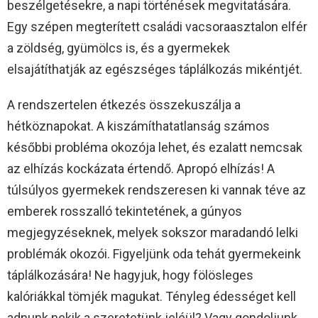
beszélgetésekre, a napi történések megvitatására.
Egy szépen megterített családi vacsoraasztalon elfér
a zöldség, gyümölcs is, és a gyermekek
elsajátíthatják az egészséges táplálkozás mikéntjét.
A rendszertelen étkezés összekuszálja a
hétköznapokat. A kiszámíthatatlanság számos
későbbi probléma okozója lehet, és ezalatt nemcsak
az elhízás kockázata értendő. Apropó elhízás! A
túlsúlyos gyermekek rendszeresen ki vannak téve az
emberek rosszalló tekintetének, a gúnyos
megjegyzéseknek, melyek sokszor maradandó lelki
problémák okozói. Figyeljünk oda tehát gyermekeink
táplálkozására! Ne hagyjuk, hogy fölösleges
kalóriákkal tömjék magukat. Tényleg édességet kell
adnunk nekik a szeretetünk jeléül? Vagy gondoljunk