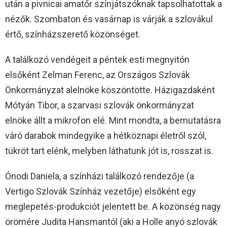
után a pivnicai amatőr színjátszóknak tapsolhatottak a
nézők. Szombaton és vasárnap is várják a szlovákul
értő, színházszerető közönséget.
A találkozó vendégeit a péntek esti megnyitón
elsőként Zelman Ferenc, az Országos Szlovák
Önkormányzat alelnöke köszöntötte. Házigazdaként
Mótyán Tibor, a szarvasi szlovák önkormányzat
elnöke állt a mikrofon elé. Mint mondta, a bemutatásra
váró darabok mindegyike a hétköznapi életről szól,
tükröt tart elénk, melyben láthatunk jót is, rosszat is.
Ónodi Daniela, a színházi találkozó rendezője (a
Vertigo Szlovák Színház vezetője) elsőként egy
meglepetés-produkciót jelentett be. A közönség nagy
örömére Judita Hansmantól (aki a Holle anyó szlovák