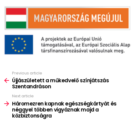
Previous article
See
more
Újjászületett a műkedvelő színjátszás
Szentandráson
Next article
Háromezren kapnak egészségkártyát és
néggyel többen vigyáznak majd a
közbiztonságra