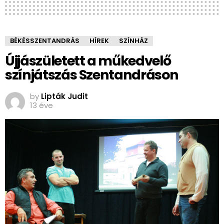
BÉKÉSSZENTANDRÁS
HÍREK
SZÍNHÁZ
Újjászületett a műkedvelő
színjátszás Szentandráson
by
Lipták Judit
13 éve