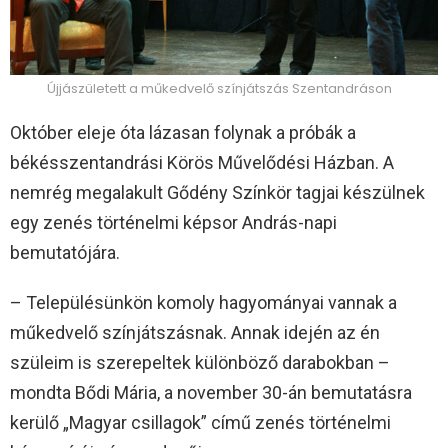
Újjászületett a műkedvelő színjátszás Szentandráson
Október eleje óta lázasan folynak a próbák a
békésszentandrási Körös Művelődési Házban. A
nemrég megalakult Gődény Színkör tagjai készülnek
egy zenés történelmi képsor András-napi
bemutatójára.
– Településünkön komoly hagyományai vannak a
műkedvelő színjátszásnak. Annak idején az én
szüleim is szerepeltek különböző darabokban –
mondta Bődi Mária, a november 30-án bemutatásra
kerülő „Magyar csillagok” című zenés történelmi