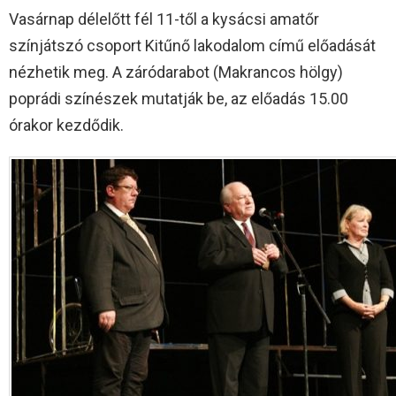
Vasárnap délelőtt fél 11-től a kysácsi amatőr
színjátszó csoport Kitűnő lakodalom című előadását
nézhetik meg. A záródarabot (Makrancos hölgy)
poprádi színészek mutatják be, az előadás 15.00
órakor kezdődik.