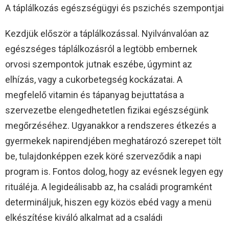
A táplálkozás egészségügyi és pszichés szempontjai
Kezdjük először a táplálkozással. Nyilvánvalóan az
egészséges táplálkozásról a legtöbb embernek
orvosi szempontok jutnak eszébe, úgymint az
elhízás, vagy a cukorbetegség kockázatai. A
megfelelő vitamin és tápanyag bejuttatása a
szervezetbe elengedhetetlen fizikai egészségünk
megőrzéséhez. Ugyanakkor a rendszeres étkezés a
gyermekek napirendjében meghatározó szerepet tölt
be, tulajdonképpen ezek köré szerveződik a napi
program is. Fontos dolog, hogy az evésnek legyen egy
rituáléja. A legideálisabb az, ha családi programként
determináljuk, hiszen egy közös ebéd vagy a menü
elkészítése kiváló alkalmat ad a családi