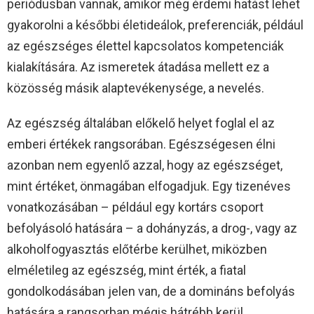
periódusban vannak, amikor még érdemi hatást lehet
gyakorolni a későbbi életideálok, preferenciák, például
az egészséges élettel kapcsolatos kompetenciák
kialakítására. Az ismeretek átadása mellett ez a
közösség másik alaptevékenysége, a nevelés.
Az egészség általában előkelő helyet foglal el az
emberi értékek rangsorában. Egészségesen élni
azonban nem egyenlő azzal, hogy az egészséget,
mint értéket, önmagában elfogadjuk. Egy tizenéves
vonatkozásában – például egy kortárs csoport
befolyásoló hatására – a dohányzás, a drog-, vagy az
alkoholfogyasztás előtérbe kerülhet, miközben
elméletileg az egészség, mint érték, a fiatal
gondolkodásában jelen van, de a domináns befolyás
hatására a rangsorban mégis hátrébb kerül.