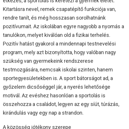
étkezés, a sportolás is keretezi a gyermek életét.
Kitartásra nevel, remek csapatépítő funkciója van,
rendre tanít, és még hosszasan sorolhatnánk
pozitívumait. Az iskolában egyre nagyobb a nyomás a
tanulókon, melyet kiválóan old a fizikai terhelés.
Pozitív hatást gyakorol a mindennapi testnevelési
program, mely azt bizonyította, hogy valóban nagy
szükség van gyermekeink rendszerese
testmozgására, nemcsak iskolai szinten, hanem
sportegyesületekben is. A sport bátorságot ad, a
győzelem dicsőséggel jár, a nyerés lehetősége
motivál. Az evéshez hasonlóan a sportolás is
összehozza a családot, legyen az egy síút, túrázás,
kirándulás vagy egy nap a strandon.
A közösség jótékony szerepe