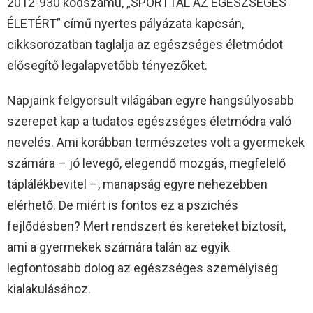
2012-930 kódszámú, „SPORTTAL AZ EGÉSZSÉGES
ÉLETÉRT” című nyertes pályázata kapcsán,
cikksorozatban taglalja az egészséges életmódot
elősegítő legalapvetőbb tényezőket.
Napjaink felgyorsult világában egyre hangsúlyosabb
szerepet kap a tudatos egészséges életmódra való
nevelés. Ami korábban természetes volt a gyermekek
számára – jó levegő, elegendő mozgás, megfelelő
táplálékbevitel –, manapság egyre nehezebben
elérhető. De miért is fontos ez a pszichés
fejlődésben? Mert rendszert és kereteket biztosít,
ami a gyermekek számára talán az egyik
legfontosabb dolog az egészséges személyiség
kialakulásához.