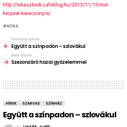
http://tekasztorik.cafeblog.hu/2013/11/19/mit-
kerjunk-karacsonyra/
NÓRA
Previous article
See
more
Együtt a színpadon – szlovákul
Next article
Szezonzáró hazai győzelemmel
HÍREK
SZARVAS
SZÍNHÁZ
Együtt a színpadon – szlovákul
by
Lipták Judit