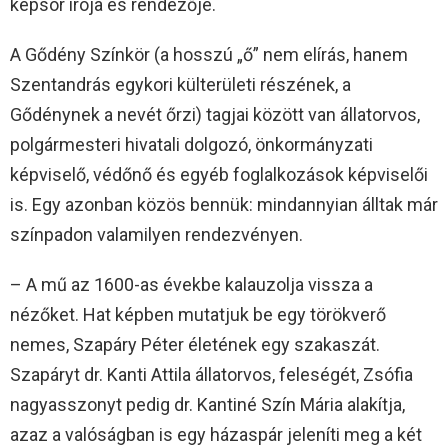
képsor írója és rendezője.
A Gődény Színkör (a hosszú „ő” nem elírás, hanem
Szentandrás egykori külterületi részének, a
Gődénynek a nevét őrzi) tagjai között van állatorvos,
polgármesteri hivatali dolgozó, önkormányzati
képviselő, védőnő és egyéb foglalkozások képviselői
is. Egy azonban közös bennük: mindannyian álltak már
színpadon valamilyen rendezvényen.
– A mű az 1600-as évekbe kalauzolja vissza a
nézőket. Hat képben mutatjuk be egy törökverő
nemes, Szapáry Péter életének egy szakaszát.
Szapáryt dr. Kanti Attila állatorvos, feleségét, Zsófia
nagyasszonyt pedig dr. Kantiné Szín Mária alakítja,
azaz a valóságban is egy házaspár jeleníti meg a két