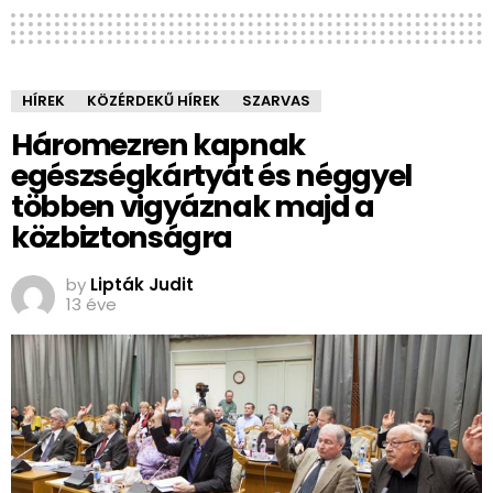
HÍREK
KÖZÉRDEKŰ HÍREK
SZARVAS
Háromezren kapnak
egészségkártyát és néggyel
többen vigyáznak majd a
közbiztonságra
by
Lipták Judit
13 éve