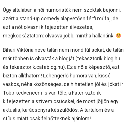
Úgy általában a női humoristák nem szoktak bejönni,
azért a stand-up comedy alapvetően férfi műfaj, de
ezt a nőt olvasni kifejezetten élvezetes,
megkockáztatom: olvasva jobb, mintha hallanánk.
Bihari Viktória neve talán nem mond túl sokat, de talán
már többen is olvasták a blogját (tekasztorik.blog.hu
és tekasztorik.cafeblog.hu). Ez a nő elképesztő, ezt
bizton állíthatom! Lehengerlő humora van, kissé
vaskos, néha közönséges, de hihetetlen jól és jókat ír!
Több kedvencem is van tőle, a Fater-sztorik
kifejezetten a szívem csücskei, de most jöjjön egy
aktuális, karácsonyra készülődős. A tartalom és a
stílus miatt csak felnőtteknek ajánlom!