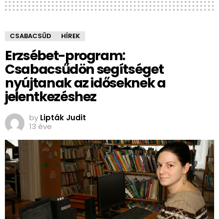
CSABACSŰD
HÍREK
Erzsébet-program:
Csabacsűdön segítséget
nyújtanak az időseknek a
jelentkezéshez
by
Lipták Judit
13 éve