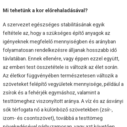
Mi tehetünk a kor előrehaladásával?
A szervezet egészséges stabilitásának egyik
feltétele az, hogy a szükséges építő anyagok az
igényeknek megfelelő mennyiségben és arányban
folyamatosan rendelkezésre álljanak hosszabb idő
távlatában. Ennek ellenére, vagy éppen ezzel együtt,
az emberi test összetétele is változik az élet során.
Az életkor függvényében természetesen változik a
szöveteket felépítő vegyületek mennyisége, például a
zsírok és a fehérjék egymáshoz, valamint a
testtömeghez viszonyított aránya. A víz és az ásványi
sók térfogata nő a különböző szövetekben (zsír-,
izom- és csontszövet), továbbá a testtömeg
növekedésével párhuzamosan, vagy azt követően.