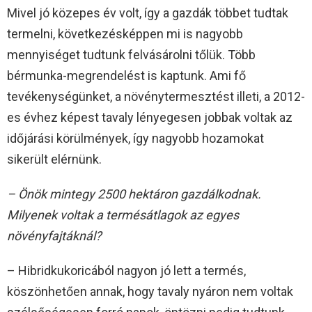
Mivel jó közepes év volt, így a gazdák többet tudtak
termelni, következésképpen mi is nagyobb
mennyiséget tudtunk felvásárolni tőlük. Több
bérmunka-megrendelést is kaptunk. Ami fő
tevékenységünket, a növénytermesztést illeti, a 2012-
es évhez képest tavaly lényegesen jobbak voltak az
időjárási körülmények, így nagyobb hozamokat
sikerült elérnünk.
– Önök mintegy 2500 hektáron gazdálkodnak.
Milyenek voltak a termésátlagok az egyes
növényfajtáknál?
– Hibridkukoricából nagyon jó lett a termés,
köszönhetően annak, hogy tavaly nyáron nem voltak