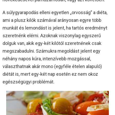
A súlygyarapodás elleni egyetlen „orvosság” a diéta,
ami a plusz kilók számával arányosan egyre több
munkát és lemondást is jelent, ha tartós eredményt
szeretnénk elérni. Azoknak viszonylag egyszerű
dolguk van, akik egy-két kilótól szeretnének csak
megszabadulni. Számukra megoldást jelent egy
néhány napos kúra, intenzívebb mozgással,
választhatnak akár mono (egyféle ételen alapuló)
diétát is, mert egy-két nap esetén ez nem okoz
egészségügyi problémát.