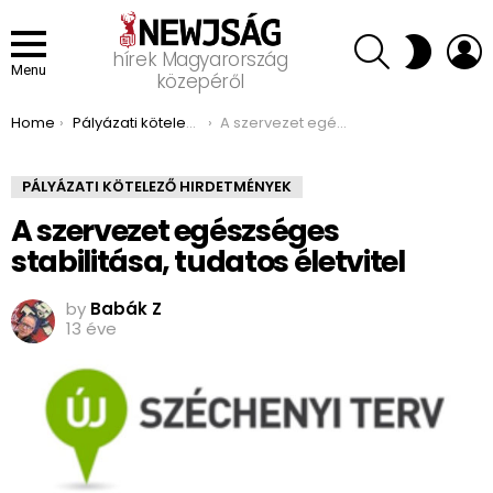
SEARCH
L
SWITCH
hírek Magyarország
SKIN
Menu
közepéről
You are here:
Home
Pályázati kötelező hirdetmények
A szervezet egészséges stabilitása, tudatos életvitel
PÁLYÁZATI KÖTELEZŐ HIRDETMÉNYEK
A szervezet egészséges
stabilitása, tudatos életvitel
by
Babák Z
13 éve