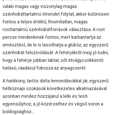
valaki magas vagy viszonylag magas
szénhidráttartalmú étrendet folytat, akkor különösen
fontos a teljes értékű, finomítatlan, magas
rosttartalmú szénhidrátforrások választása. A rost
persze mindenkinek fontos, mert karbantartja az
emésztést, de le is lassíthatja a glükóz, az egyszerű
szénhidrát felszívódását. A fehérjékről meg jó tudni,
hogy a fehérje jobban laktat, sőt étvágycsökkentő
hatású, ráadásul fokozza az anyagcserét.
A hatékony, tartós diéta lemondásokkal jár, egyszerű
hétköznapi szokások következetes alkalmazásával
azonban mindez hozzájárul a lelki és testi
egyensúlyhoz, a jó közérzethez és végső soron a
boldogsághoz…