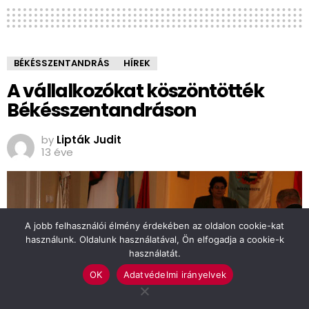
BÉKÉSSZENTANDRÁS
HÍREK
A vállalkozókat köszöntötték
Békésszentandráson
by
Lipták Judit
13 éve
A jobb felhasználói élmény érdekében az oldalon cookie-kat
használunk. Oldalunk használatával, Ön elfogadja a cookie-k
használatát.
OK
Adatvédelmi irányelvek