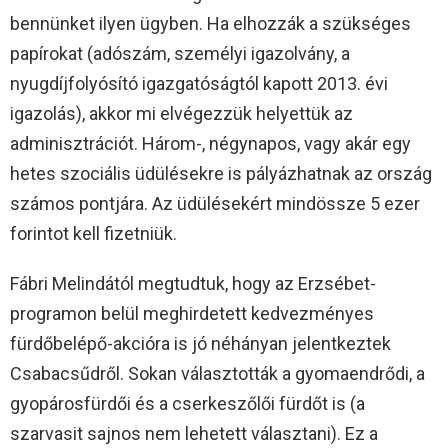
bennünket ilyen ügyben. Ha elhozzák a szükséges
papírokat (adószám, személyi igazolvány, a
nyugdíjfolyósító igazgatóságtól kapott 2013. évi
igazolás), akkor mi elvégezzük helyettük az
adminisztrációt. Három-, négynapos, vagy akár egy
hetes szociális üdülésekre is pályázhatnak az ország
számos pontjára. Az üdülésekért mindössze 5 ezer
forintot kell fizetniük.
Fábri Melindától megtudtuk, hogy az Erzsébet-
programon belül meghirdetett kedvezményes
fürdőbelépő-akcióra is jó néhányan jelentkeztek
Csabacsűdről. Sokan választották a gyomaendrődi, a
gyopárosfürdői és a cserkeszőlői fürdőt is (a
szarvasit sajnos nem lehetett választani). Ez a