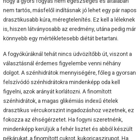
hogy a gyors fogyás nem egészséges és általában
nem tartós, másfelől indításnak jó lehet egy pár napos
drasztikusabb kúra, méregtelenítés. Ez kell a léleknek
is, hiszen látványosabb az eredmény, utána pedig már
könnyebb egy mértékletesebb diétát betartani.
A fogyókúráknál tehát nincs üdvözítőbb út, viszont a
választásnál érdemes figyelembe venni néhány
dolgot. A szénhidrátok mennyiségére, főleg a gyorsan
felszívódó szénhidrátokra mindenképp oda kell
figyelni, azok arányát korlátozni. A finomított
szénhidrátok, a magas glikémiás indexű ételek
drasztikus vércukorszint ingadozáshoz vezetnek, ez
fokozza az éhségérzetet. Ha fogyni szeretnénk,
mindenképp kerüljük a fehér lisztet és abból készült
pékárukat, a finomított cukrot, kukoricaszirupot. Ha