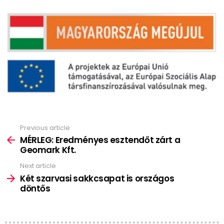
Previous article
See
more
MÉRLEG: Eredményes esztendőt zárt a
Geomark Kft.
Next article
Két szarvasi sakkcsapat is országos
döntős