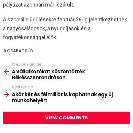
pályázat azonban már lezárult.
A szociális üdülésekre február 28-ig jelentkezhetnek
a nagycsaládosok, a nyugdíjasok és a
fogyatékossággal élők.
CSABACSŰD
Previous article
See
more
A vállalkozókat köszöntötték
Békésszentandráson
Next article
Akár két és félmilliót is kaphatnak egy új
munkahelyért
VIEW COMMENTS