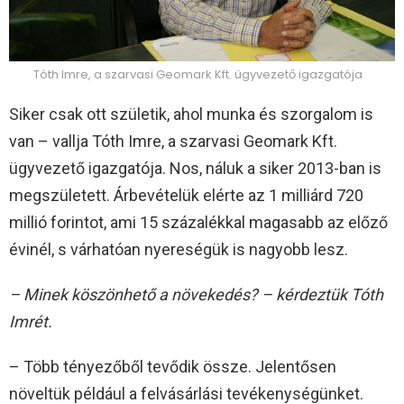
Tóth Imre, a szarvasi Geomark Kft. ügyvezető igazgatója
Siker csak ott születik, ahol munka és szorgalom is
van – vallja Tóth Imre, a szarvasi Geomark Kft.
ügyvezető igazgatója. Nos, náluk a siker 2013-ban is
megszületett. Árbevételük elérte az 1 milliárd 720
millió forintot, ami 15 százalékkal magasabb az előző
évinél, s várhatóan nyereségük is nagyobb lesz.
– Minek köszönhető a növekedés? – kérdeztük Tóth
Imrét.
– Több tényezőből tevődik össze. Jelentősen
növeltük például a felvásárlási tevékenységünket.