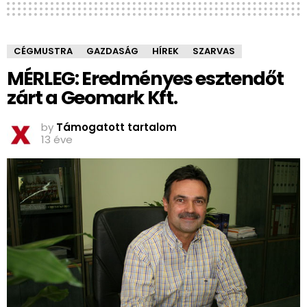
CÉGMUSTRA
GAZDASÁG
HÍREK
SZARVAS
MÉRLEG: Eredményes esztendőt
zárt a Geomark Kft.
by
Támogatott tartalom
13 éve