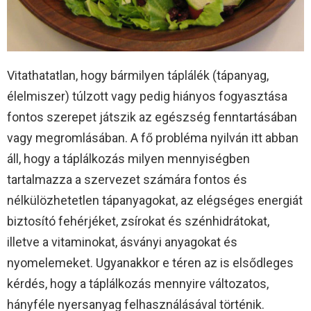
Vitathatatlan, hogy bármilyen táplálék (tápanyag,
élelmiszer) túlzott vagy pedig hiányos fogyasztása
fontos szerepet játszik az egészség fenntartásában
vagy megromlásában. A fő probléma nyilván itt abban
áll, hogy a táplálkozás milyen mennyiségben
tartalmazza a szervezet számára fontos és
nélkülözhetetlen tápanyagokat, az elégséges energiát
biztosító fehérjéket, zsírokat és szénhidrátokat,
illetve a vitaminokat, ásványi anyagokat és
nyomelemeket. Ugyanakkor e téren az is elsődleges
kérdés, hogy a táplálkozás mennyire változatos,
hányféle nyersanyag felhasználásával történik.