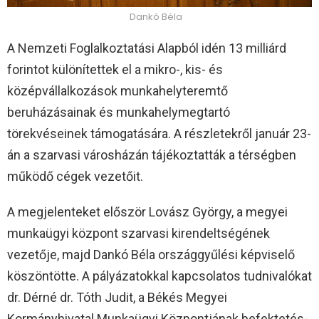
Dankó Béla
A Nemzeti Foglalkoztatási Alapból idén 13 milliárd
forintot különítettek el a mikro-, kis- és
középvállalkozások munkahelyteremtő
beruházásainak és munkahelymegtartó
törekvéseinek támogatására. A részletekről január 23-
án a szarvasi városházán tájékoztatták a térségben
működő cégek vezetőit.
A megjelenteket először Lovász György, a megyei
munkaügyi központ szarvasi kirendeltségének
vezetője, majd Dankó Béla országgyűlési képviselő
köszöntötte. A pályázatokkal kapcsolatos tudnivalókat
dr. Dérné dr. Tóth Judit, a Békés Megyei
Kormányhivatal Munkaügyi Központjának befektetés-