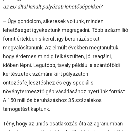
az EU által kínált pályázati lehetőségekkel?
– Úgy gondolom, sikeresek voltunk, minden
lehetőséget igyekeztünk megragadni. Több százmillió
forint értékben sikerült így beruházásokat
megvalósítanunk. Az elmúlt években megtanultuk,
hogy érdemes mindig felkészülten, jól reagálni,
időben lépni. Legutóbb, tavaly például a szántóföldi
kertészetek számára kiírt pályázaton
öntözésfejlesztéshez és egy speciális
növénytermesztő gép vásárlásához nyertünk forrást.
A 150 milliós beruházáshoz 35 százalékos
támogatást kaptunk.
Tény, hogy az uniós csatlakozás óta az agráriumban