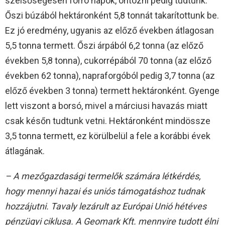
szélsőségesen forró napok, öntözni pedig tudtunk.
Őszi búzából hektáronként 5,8 tonnát takarítottunk be.
Ez jó eredmény, ugyanis az előző években átlagosan
5,5 tonna termett. Őszi árpából 6,2 tonna (az előző
években 5,8 tonna), cukorrépából 70 tonna (az előző
években 62 tonna), napraforgóból pedig 3,7 tonna (az
előző években 3 tonna) termett hektáronként. Gyenge
lett viszont a borsó, mivel a márciusi havazás miatt
csak későn tudtunk vetni. Hektáronként mindössze
3,5 tonna termett, ez körülbelül a fele a korábbi évek
átlagának.
– A mezőgazdasági termelők számára létkérdés,
hogy mennyi hazai és uniós támogatáshoz tudnak
hozzájutni. Tavaly lezárult az Európai Unió hétéves
pénzügyi ciklusa. A Geomark Kft. mennyire tudott élni