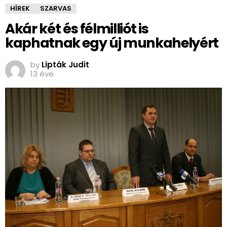
HÍREK
SZARVAS
Akár két és félmilliót is
kaphatnak egy új munkahelyért
by
Lipták Judit
13 éve