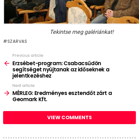
Tekintse meg galériánkat!
SZARVAS
Previous article
See
more
Erzsébet-program: Csabacsűdön
segítséget nyújtanak az időseknek a
jelentkezéshez
Next article
MÉRLEG: Eredményes esztendőt zárt a
Geomark Kft.
VIEW COMMENTS