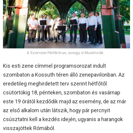
A Szarvasi Férfikórus, avagy a Muslincák
Kis esti zene címmel programsorozat indult
szombaton a Kossuth téren álló zenepavilonban. Az
eredetileg meghirdetett terv szerint hétfőtől
csütörtökig 18, pénteken, szombaton és vasárnap
este 19 órától kezdődik majd az esemény, de az már
az első alkalom után látszik, hogy pár percnyit
csúsztatni kell a kezdés idején, ugyanis a harangok
visszajöttek Rómából.