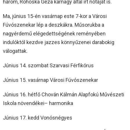
három, Rohoska Géza karnagy által írt nótáját is.
Ma, június 15-én vasárnap este 7-kor a Városi
Fúvószenekar lép a deszkákra. Műsorukba a
nagyérdemű elégedettségének reményében
indulóktól kezdve jazzes könnyűzenei darabokig
válogattak.
Június 14. szombat Szarvasi Férfikórus
Június 15. vasárnap Városi Fúvószenekar
Június 16. hétfő Chován Kálmán Alapfokú Művészeti
Iskola növendékei– harmonika
Június 17. kedd Vonósnégyes