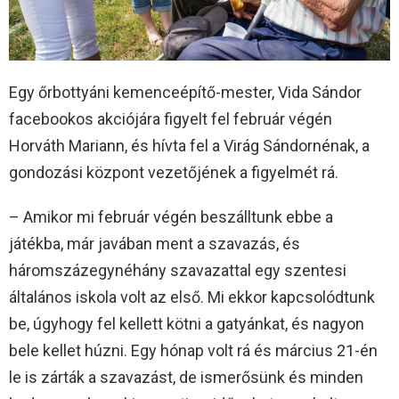
Egy őrbottyáni kemenceépítő-mester, Vida Sándor
facebookos akciójára figyelt fel február végén
Horváth Mariann, és hívta fel a Virág Sándornénak, a
gondozási központ vezetőjének a figyelmét rá.
– Amikor mi február végén beszálltunk ebbe a
játékba, már javában ment a szavazás, és
háromszázegynéhány szavazattal egy szentesi
általános iskola volt az első. Mi ekkor kapcsolódtunk
be, úgyhogy fel kellett kötni a gatyánkat, és nagyon
bele kellet húzni. Egy hónap volt rá és március 21-én
le is zárták a szavazást, de ismerősünk és minden