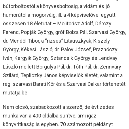
bútorboltostól a könyvesboltosig, a vidám és jó
humorútól a mogorváig, ill. a 4 képviselővel együtt
összesen 18 életutat – Molitorisz Adolf, Dérczy
Ferenc, Popják György, gróf Bolza Pál, Szarvasi György,
dr. Mendöl Tibor, a “rizses” Litauszkyak, Kiszely
György, Kékesi László, dr. Palov József, Praznóczy
Iván, Kergyik György, Sztancsik György és Lendvay
László mellett Borgulya Pál, dr. Tóth Pál, dr. Zerinváry
Szilárd, Tepliczky János képviselők életét, valamint a
régi szarvasi Baráti Kör és a Szarvasi Dalkar történetét
mutatja be.
Nem olcsó, szabadkozott a szerző, de évtizedes
munka van a 400 oldalba sürítve, ami igazi
könyvritkaság is egyben. 70 számozott példányt