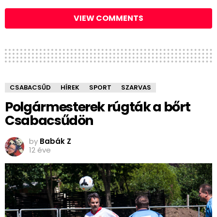
VIEW COMMENTS
CSABACSŰD
HÍREK
SPORT
SZARVAS
Polgármesterek rúgták a bőrt
Csabacsűdön
by
Babák Z
12 éve