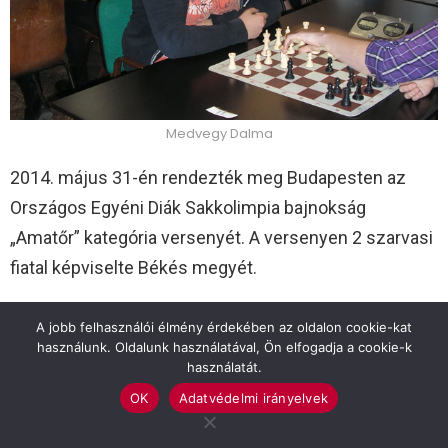
Medvegy Dalma
2014. május 31-én rendezték meg Budapesten az
Országos Egyéni Diák Sakkolimpia bajnokság
„Amatőr” kategória versenyét. A versenyen 2 szarvasi
fiatal képviselte Békés megyét.
Az L3 korosztályban Petrás Márta 26 versenyzőből
A jobb felhasználói élmény érdekében az oldalon cookie-kat
20. helyet szerezte meg. Ez élete legelső egyéni
használunk. Oldalunk használatával, Ön elfogadja a cookie-k
használatát.
országos döntője volt. 3 év szorgalmas tanulásával,
OK
Adatvédelmi irányelvek
sok versennyel jutott el idáig.