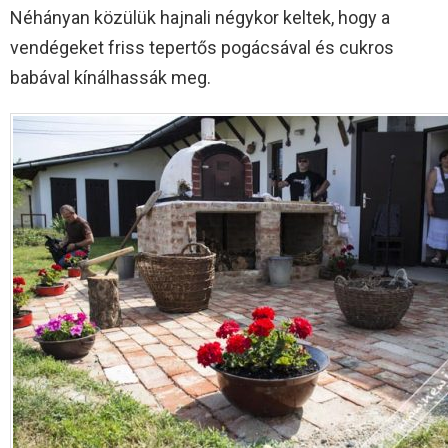
Néhányan közülük hajnali négykor keltek, hogy a
vendégeket friss tepertős pogácsával és cukros
babával kínálhassák meg.