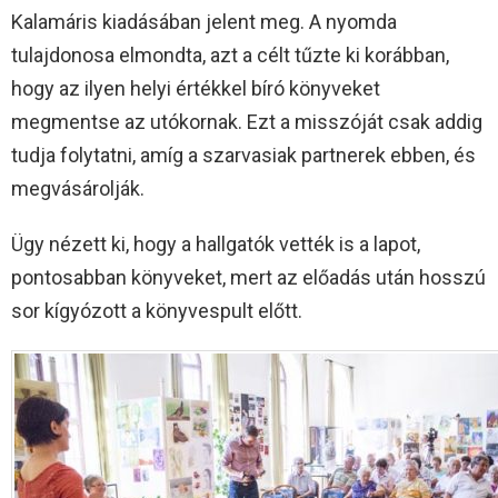
Kalamáris kiadásában jelent meg. A nyomda
tulajdonosa elmondta, azt a célt tűzte ki korábban,
hogy az ilyen helyi értékkel bíró könyveket
megmentse az utókornak. Ezt a misszóját csak addig
tudja folytatni, amíg a szarvasiak partnerek ebben, és
megvásárolják.
Ügy nézett ki, hogy a hallgatók vették is a lapot,
pontosabban könyveket, mert az előadás után hosszú
sor kígyózott a könyvespult előtt.