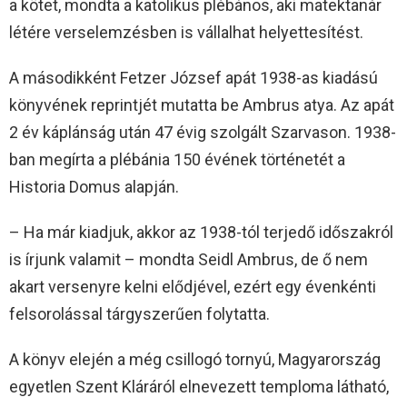
a kötet, mondta a katolikus plébános, aki matektanár
létére verselemzésben is vállalhat helyettesítést.
A másodikként Fetzer József apát 1938-as kiadású
könyvének reprintjét mutatta be Ambrus atya. Az apát
2 év káplánság után 47 évig szolgált Szarvason. 1938-
ban megírta a plébánia 150 évének történetét a
Historia Domus alapján.
– Ha már kiadjuk, akkor az 1938-tól terjedő időszakról
is írjunk valamit – mondta Seidl Ambrus, de ő nem
akart versenyre kelni elődjével, ezért egy évenkénti
felsorolással tárgyszerűen folytatta.
A könyv elején a még csillogó tornyú, Magyarország
egyetlen Szent Kláráról elnevezett temploma látható,