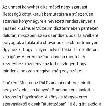
Az ünnepi könyvhét alkalmából négy szarvasi
illetőségű kötet került bemutatásra a stílszerűen
szarvasi könyvnégyre elnevezett rendezvényen a
Tessedik Sámuel Múzeum dísztermében pénteken
délután, miközben szép csendben, őszi falevélként
potyogtak a falakról a chovános diákok festményei.
Úgy néz ki, hogy az ilyen helyi értékkel bíró kultúrára
van igény. A terem szépen lassan megtelt. A
kezdéshez közeledve az lett a szlogen, hogy
mindenki hozzon magával még egy széket.
Elsőként Molitórisz Pál Szarvasi emberek című
négyszáz oldalas könyvét Brachna Irén ajánlotta a
közönség figyelmébe. A könyv a tősgyökeres
szarvasiaktól a csak “átutatzóban” 10 évig itt lakóig, a