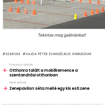
Tekintse meg galériánkat!
SZARVAS
VAJDA PÉTER EVANGÉLIKUS GIMNÁZIUM
Previous article
See
more
Otthonra talált a mobilkemence a
szentandrási otthonban
Next article
Zenepavilon: séta mellé egy kis esti zene