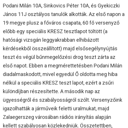
Podani Milán 10A, Sinkovics Péter 10A, és Gyekiczki
János 11J osztályos tanulók alkották. Az első napon a
19 megye plusz a főváros csapata, 60 fő versenyző
előbb egy speciális KRESZ tesztlapot töltött (a
hatósági vizsgán leggyakrabban elhibázott
kérdésekből összeállított) majd elsősegélynyújtás
teszt és végül bűnmegelőzési drog teszt zárta az
első napot. Ebben a megmérettetésben Podani Milán
diadalmaskodott, mivel egyedül Ő oldotta meg hiba
nélkül a speciális KRESZ teszt lapot, ezért a zsűri
különdíjban részesítette. A második nap az
ügyességről és szabályosságról szólt. Versenyzőink
igazolhatták a járműveik feletti uralmukat, majd
Zalaegerszeg városában rádiós irányítás alapján
kellett szabályosan közlekedniük. Összetettben,