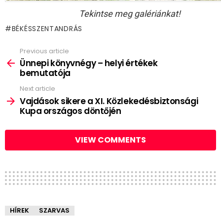
Tekintse meg galériánkat!
BÉKÉSSZENTANDRÁS
Previous article
See
more
Ünnepi könyvnégy – helyi értékek
bemutatója
Next article
Vajdások sikere a XI. Közlekedésbiztonsági
Kupa országos döntőjén
VIEW COMMENTS
HÍREK
SZARVAS