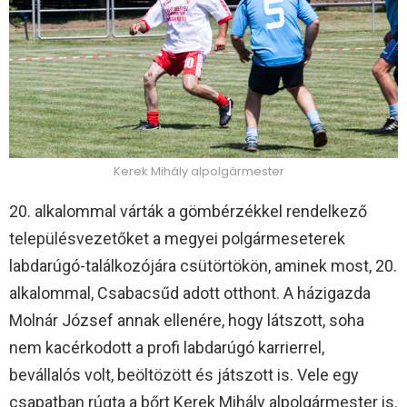
Kerek Mihály alpolgármester
20. alkalommal várták a gömbérzékkel rendelkező
településvezetőket a megyei polgármeseterek
labdarúgó-találkozójára csütörtökön, aminek most, 20.
alkalommal, Csabacsűd adott otthont. A házigazda
Molnár József annak ellenére, hogy látszott, soha
nem kacérkodott a profi labdarúgó karrierrel,
bevállalós volt, beöltözött és játszott is. Vele egy
csapatban rúgta a bőrt Kerek Mihály alpolgármester is.