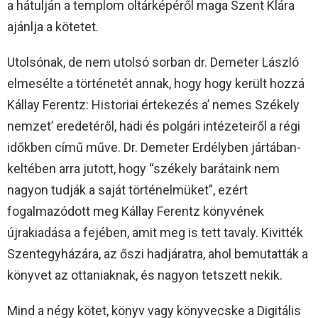
a hátulján a templom oltárképéről maga Szent Klára
ajánlja a kötetet.
Utolsónak, de nem utolsó sorban dr. Demeter László
elmesélte a történetét annak, hogy hogy került hozzá
Kállay Ferentz: Historiai értekezés a’ nemes Székely
nemzet’ eredetéről, hadi és polgári intézeteiről a régi
időkben című műve. Dr. Demeter Erdélyben jártában-
keltében arra jutott, hogy “székely barátaink nem
nagyon tudják a saját történelmüket”, ezért
fogalmazódott meg Kállay Ferentz könyvének
újrakiadása a fejében, amit meg is tett tavaly. Kivitték
Szentegyházára, az őszi hadjáratra, ahol bemutatták a
könyvet az ottaniaknak, és nagyon tetszett nekik.
Mind a négy kötet, könyv vagy könyvecske a Digitális