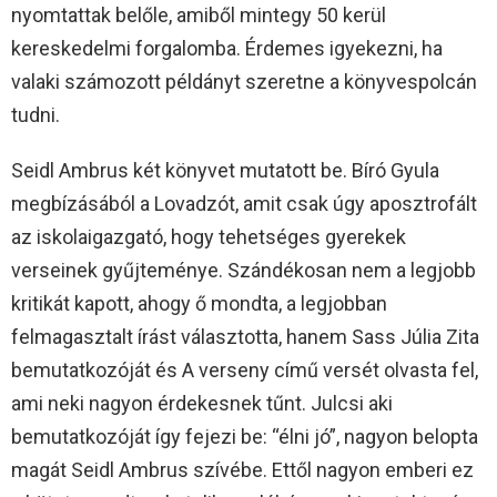
nyomtattak belőle, amiből mintegy 50 kerül
kereskedelmi forgalomba. Érdemes igyekezni, ha
valaki számozott példányt szeretne a könyvespolcán
tudni.
Seidl Ambrus két könyvet mutatott be. Bíró Gyula
megbízásából a Lovadzót, amit csak úgy aposztrofált
az iskolaigazgató, hogy tehetséges gyerekek
verseinek gyűjteménye. Szándékosan nem a legjobb
kritikát kapott, ahogy ő mondta, a legjobban
felmagasztalt írást választotta, hanem Sass Júlia Zita
bemutatkozóját és A verseny című versét olvasta fel,
ami neki nagyon érdekesnek tűnt. Julcsi aki
bemutatkozóját így fejezi be: “élni jó”, nagyon belopta
magát Seidl Ambrus szívébe. Ettől nagyon emberi ez