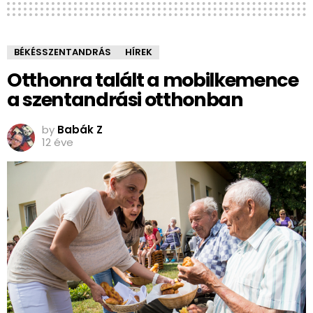
BÉKÉSSZENTANDRÁS
HÍREK
Otthonra talált a mobilkemence
a szentandrási otthonban
by
Babák Z
12 éve