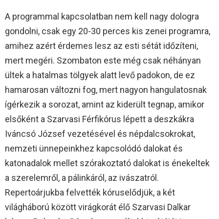
A programmal kapcsolatban nem kell nagy dologra
gondolni, csak egy 20-30 perces kis zenei programra,
amihez azért érdemes lesz az esti sétát időzíteni,
mert megéri. Szombaton este még csak néhányan
ültek a hatalmas tölgyek alatt levő padokon, de ez
hamarosan változni fog, mert nagyon hangulatosnak
ígérkezik a sorozat, amint az kiderült tegnap, amikor
elsőként a Szarvasi Férfikórus lépett a deszkákra
Iváncsó József vezetésével és népdalcsokrokat,
nemzeti ünnepeinkhez kapcsolódó dalokat és
katonadalok mellet szórakoztató dalokat is énekeltek
a szerelemről, a pálinkáról, az ivászatról.
Repertoárjukba felvették kóruselődjük, a két
világháború között virágkorát élő Szarvasi Dalkar