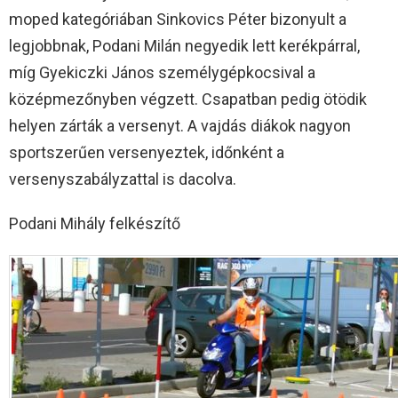
moped kategóriában Sinkovics Péter bizonyult a
legjobbnak, Podani Milán negyedik lett kerékpárral,
míg Gyekiczki János személygépkocsival a
középmezőnyben végzett. Csapatban pedig ötödik
helyen zárták a versenyt. A vajdás diákok nagyon
sportszerűen versenyeztek, időnként a
versenyszabályzattal is dacolva.
Podani Mihály felkészítő