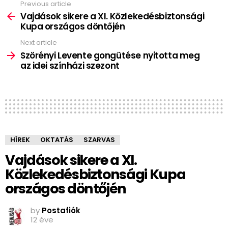
Previous article
See
more
Vajdások sikere a XI. Közlekedésbiztonsági
Kupa országos döntőjén
Next article
Szörényi Levente gongütése nyitotta meg
az idei színházi szezont
HÍREK
OKTATÁS
SZARVAS
Vajdások sikere a XI.
Közlekedésbiztonsági Kupa
országos döntőjén
by
Postafiók
12 éve