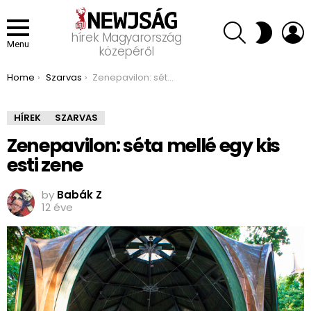
SEARCH
L
SWITCH
hírek Magyarország
SKIN
Menu
közepéről
You are here:
Home
Szarvas
Zenepavilon: séta mellé egy kis esti zene
HÍREK
SZARVAS
Zenepavilon: séta mellé egy kis
esti zene
by
Babák Z
12 éve