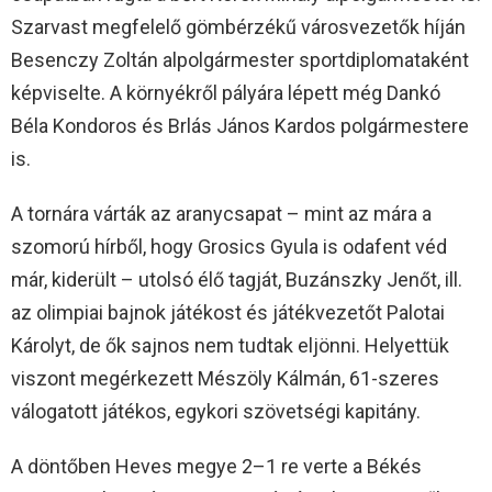
Szarvast megfelelő gömbérzékű városvezetők híján
Besenczy Zoltán alpolgármester sportdiplomataként
képviselte. A környékről pályára lépett még Dankó
Béla Kondoros és Brlás János Kardos polgármestere
is.
A tornára várták az aranycsapat – mint az mára a
szomorú hírből, hogy Grosics Gyula is odafent véd
már, kiderült – utolsó élő tagját, Buzánszky Jenőt, ill.
az olimpiai bajnok játékost és játékvezetőt Palotai
Károlyt, de ők sajnos nem tudtak eljönni. Helyettük
viszont megérkezett Mészöly Kálmán, 61-szeres
válogatott játékos, egykori szövetségi kapitány.
A döntőben Heves megye 2–1 re verte a Békés