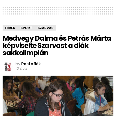
HÍREK
SPORT
SZARVAS
Medvegy Dalma és Petrás Márta
képviselte Szarvast a diák
sakkolimpián
by
Postafiók
12 éve