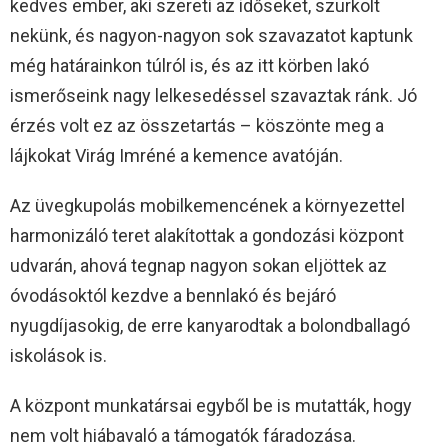
kedves ember, aki szereti az időseket, szurkolt
nekünk, és nagyon-nagyon sok szavazatot kaptunk
még határainkon túlról is, és az itt körben lakó
ismerőseink nagy lelkesedéssel szavaztak ránk. Jó
érzés volt ez az összetartás – köszönte meg a
lájkokat Virág Imréné a kemence avatóján.
Az üvegkupolás mobilkemencének a környezettel
harmonizáló teret alakítottak a gondozási központ
udvarán, ahová tegnap nagyon sokan eljöttek az
óvodásoktól kezdve a bennlakó és bejáró
nyugdíjasokig, de erre kanyarodtak a bolondballagó
iskolások is.
A központ munkatársai egyből be is mutatták, hogy
nem volt hiábavaló a támogatók fáradozása.