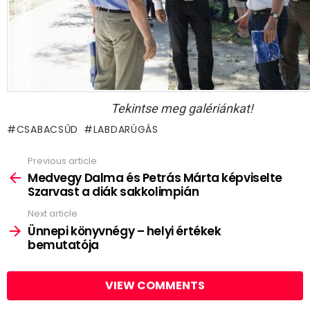
Tekintse meg galériánkat!
CSABACSŰD
LABDARÚGÁS
Previous article
See
more
Medvegy Dalma és Petrás Márta képviselte
Szarvast a diák sakkolimpián
Next article
Ünnepi könyvnégy – helyi értékek
bemutatója
VIEW COMMENTS