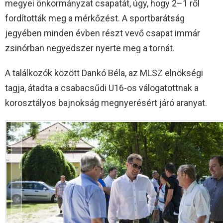
megyei önkormányzat csapatát, úgy, hogy 2–1 ről
fordították meg a mérkőzést. A sportbarátság
jegyében minden évben részt vevő csapat immár
zsinórban negyedszer nyerte meg a tornát.
A találkozók között Dankó Béla, az MLSZ elnökségi
tagja, átadta a csabacsűdi U16-os válogatottnak a
korosztályos bajnokság megnyerésért járó aranyat.