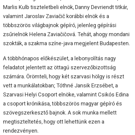
Marlis Kulb tiszteletbeli elnök, Danny Devriendt titkár,
valamint Jaroslav Zaviačič korábbi elnök és a
többszörös világbajnok gépíró, jelenleg gépírási
zsűrielnök Helena Zaviačičová. Tehát, ahogy mondani
szokták, a szakma színe-java megjelent Budapesten.
A többhónapos előkészület, a lebonyolítás nagy
feladatot jelentett az öttagú szervezőbizottság
számára. Örömteli, hogy két szarvasi hölgy is részt
vett a munkálatokban; Tóthné Jansik Erzsébet, a
Szarvasi Helyi Csoport elnöke, valamint Csikós Edina
a csoport krónikása, többszörös magyar gépíró és
szövegszerkesztő bajnok. A sok munka mellett
megtiszteltetés, hogy ott lehettünk ezen a
rendezvényen.