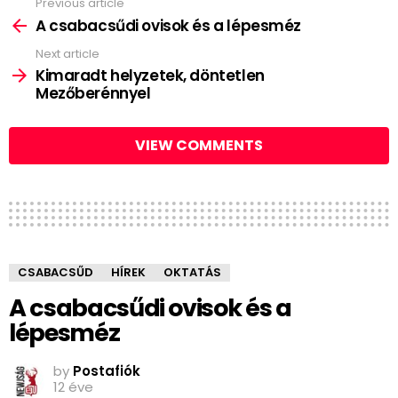
Previous article
See
more
A csabacsűdi ovisok és a lépesméz
Next article
Kimaradt helyzetek, döntetlen
Mezőberénnyel
VIEW COMMENTS
CSABACSŰD
HÍREK
OKTATÁS
A csabacsűdi ovisok és a
lépesméz
by
Postafiók
12 éve