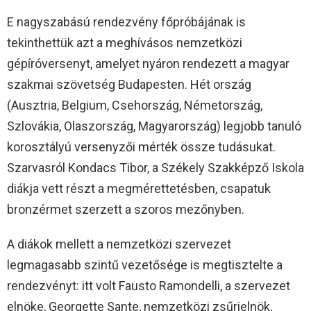
E nagyszabású rendezvény főpróbájának is
tekinthettük azt a meghívásos nemzetközi
gépíróversenyt, amelyet nyáron rendezett a magyar
szakmai szövetség Budapesten. Hét ország
(Ausztria, Belgium, Csehország, Németország,
Szlovákia, Olaszország, Magyarország) legjobb tanuló
korosztályú versenyzői mérték össze tudásukat.
Szarvasról Kondacs Tibor, a Székely Szakképző Iskola
diákja vett részt a megmérettetésben, csapatuk
bronzérmet szerzett a szoros mezőnyben.
A diákok mellett a nemzetközi szervezet
legmagasabb szintű vezetősége is megtisztelte a
rendezvényt: itt volt Fausto Ramondelli, a szervezet
elnöke, Georgette Sante, nemzetközi zsűrielnök,