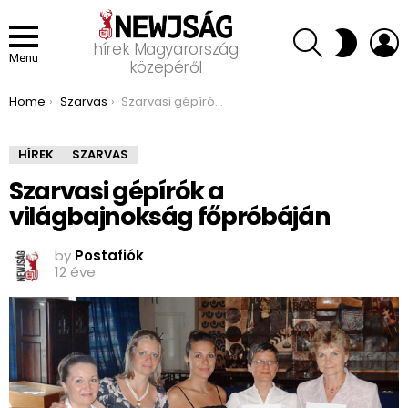
SEARCH
L
SWITCH
hírek Magyarország
SKIN
Menu
közepéről
You are here:
Home
Szarvas
Szarvasi gépírók a világbajnokság főpróbáján
HÍREK
SZARVAS
Szarvasi gépírók a
világbajnokság főpróbáján
by
Postafiók
12 éve