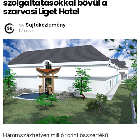
szolgáltatásokkal bővül a
szarvasi Liget Hotel
by
Sajtóközlemény
12 éve
Háromszázhetven millió forint összértékű