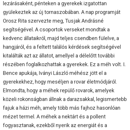
lezárásaként, pénteken a gyerekek izgatottan
gyülekeztek az új tornaszobában. A nap programját
Orosz Rita szervezte meg, Tusjak Andrásné
segítségével. A csoportok verseket mondtak a
kedvenc állataikról, majd teljes csendben fülelve, a
hangjáról, és a feltett találós kérdések segítségével
kitalálták azt az állatot, amellyel a délelőtt további
részében foglalkozhattak a gyerekek. Ez a méh volt. I.
Bence apukája, Iványi László méhész jött el a
gyerekekhez, hogy meséljen a rovar életmódjáról.
Elmondta, hogy a méhek repülő rovarok, amelyek
közeli rokonságban állnak a darazsakkal, legismertebb
fajuk a házi méh, amely több más fajhoz hasonlóan
mézet termel. A méhek a nektárt és a pollent
fogyasztanak, ezekből nyerik az energiát és a