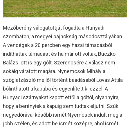
Mezőberény válogatottját fogadta a Hunyadi
szombaton, a megyei bajnokság másodosztályában.
A vendégek a 20 percben egy hazai támadásból
indíthattak támadást és ha már ott voltak, Buczkó
Balázs lőtt is egy gólt. Szerencsére a válasz nem
sokáig váratott magára. Nynemcsok Mihály a
szögletzászló mellől történt beadásából Lovas Attila
bólinthatott a kapuba és egyenlített ki ezzel. A
Hunyadi szárnyakat kapott ettől a góltól, olyannyira,
hogy a berényiek a kapuig sem tudtak eljutni. Szűk
negyedórával később ismét Nyemcsok indult meg a
jobb szélen, és adott be ismét középre, ahol ismét