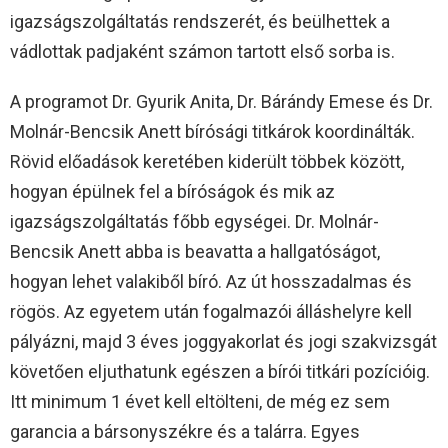
igazságszolgáltatás rendszerét, és beülhettek a
vádlottak padjaként számon tartott első sorba is.
A programot Dr. Gyurik Anita, Dr. Bárándy Emese és Dr.
Molnár-Bencsik Anett bírósági titkárok koordinálták.
Rövid előadások keretében kiderült többek között,
hogyan épülnek fel a bíróságok és mik az
igazságszolgáltatás főbb egységei. Dr. Molnár-
Bencsik Anett abba is beavatta a hallgatóságot,
hogyan lehet valakiből bíró. Az út hosszadalmas és
rögös. Az egyetem után fogalmazói álláshelyre kell
pályázni, majd 3 éves joggyakorlat és jogi szakvizsgát
követően eljuthatunk egészen a bírói titkári pozícióig.
Itt minimum 1 évet kell eltölteni, de még ez sem
garancia a bársonyszékre és a talárra. Egyes