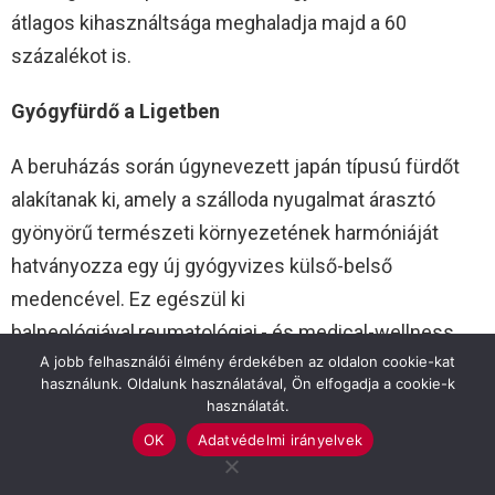
átlagos kihasználtsága meghaladja majd a 60
százalékot is.
Gyógyfürdő a Ligetben
A beruházás során úgynevezett japán típusú fürdőt
alakítanak ki, amely a szálloda nyugalmat árasztó
gyönyörű természeti környezetének harmóniáját
hatványozza egy új gyógyvizes külső-belső
medencével. Ez egészül ki
balneológiával,reumatológiai,- és medical-wellness
A jobb felhasználói élmény érdekében az oldalon cookie-kat
szolgáltatásokkal. A Körös-part és az Erzsébet liget
használunk. Oldalunk használatával, Ön elfogadja a cookie-k
nyugalma köszön majd vissza a belső wellness
használatát.
terekben is. A beruházás elkészültével új
OK
Adatvédelmi irányelvek
gyógymedencével bővül a már korábban is teljes körű