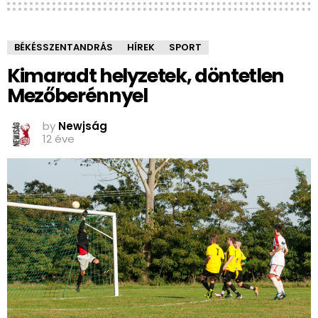
BÉKÉSSZENTANDRÁS
HÍREK
SPORT
Kimaradt helyzetek, döntetlen
Mezőberénnyel
by
Newjság
12 éve