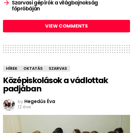
Szarvasi gépírók a világbajnokság
főpróbáján
VIEW COMMENTS
HÍREK
OKTATÁS
SZARVAS
Középiskolások a vádlottak
padjában
by
Hegedűs Éva
12 éve