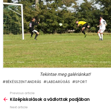
Tekintse meg galériánkat!
BÉKÉSSZENTANDRÁS
LABDARÚGÁS
SPORT
Previous article
See
more
Középiskolások a vádlottak padjában
Next article