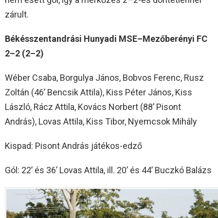
zárult.
Békésszentandrási Hunyadi MSE–Mezőberényi FC
2–2 (2–2)
Wéber Csaba, Borgulya János, Bobvos Ferenc, Rusz
Zoltán (46’ Bencsik Attila), Kiss Péter János, Kiss
László, Rácz Attila, Kovács Norbert (88’ Pisont
András), Lovas Attila, Kiss Tibor, Nyemcsok Mihály
Kispad: Pisont András játékos-edző
Gól: 22’ és 36’ Lovas Attila, ill. 20’ és 44’ Buczkó Balázs