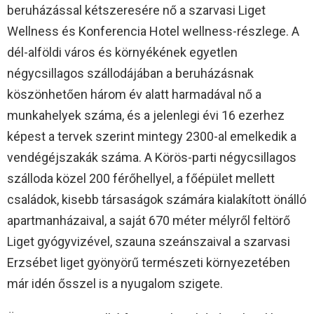
beruházással kétszeresére nő a szarvasi Liget
Wellness és Konferencia Hotel wellness-részlege. A
dél-alföldi város és környékének egyetlen
négycsillagos szállodájában a beruházásnak
köszönhetően három év alatt harmadával nő a
munkahelyek száma, és a jelenlegi évi 16 ezerhez
képest a tervek szerint mintegy 2300-al emelkedik a
vendégéjszakák száma. A Körös-parti négycsillagos
szálloda közel 200 férőhellyel, a főépület mellett
családok, kisebb társaságok számára kialakított önálló
apartmanházaival, a saját 670 méter mélyről feltörő
Liget gyógyvizével, szauna szeánszaival a szarvasi
Erzsébet liget gyönyörű természeti környezetében
már idén ősszel is a nyugalom szigete.