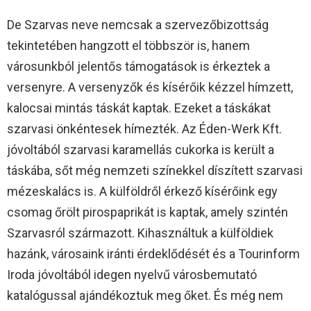
De Szarvas neve nemcsak a szervezőbizottság
tekintetében hangzott el többször is, hanem
városunkból jelentős támogatások is érkeztek a
versenyre. A versenyzők és kísérőik kézzel hímzett,
kalocsai mintás táskát kaptak. Ezeket a táskákat
szarvasi önkéntesek hímezték. Az Éden-Werk Kft.
jóvoltából szarvasi karamellás cukorka is került a
táskába, sőt még nemzeti színekkel díszített szarvasi
mézeskalács is. A külföldről érkező kísérőink egy
csomag őrölt pirospaprikát is kaptak, amely szintén
Szarvasról származott. Kihasználtuk a külföldiek
hazánk, városaink iránti érdeklődését és a Tourinform
Iroda jóvoltából idegen nyelvű városbemutató
katalógussal ajándékoztuk meg őket. És még nem