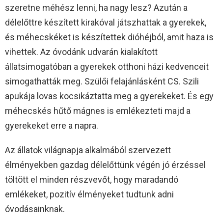
szeretne méhész lenni, ha nagy lesz? Azután a
délelőttre készített kirakóval játszhattak a gyerekek,
és méhecskéket is készítettek dióhéjból, amit haza is
vihettek. Az óvodánk udvarán kialakított
állatsimogatóban a gyerekek otthoni házi kedvenceit
simogathatták meg. Szülői felajánlásként CS. Szili
apukája lovas kocsikáztatta meg a gyerekeket. És egy
méhecskés hűtő mágnes is emlékezteti majd a
gyerekeket erre a napra.
Az állatok világnapja alkalmából szervezett
élményekben gazdag délelőttünk végén jó érzéssel
töltött el minden részvevőt, hogy maradandó
emlékeket, pozitív élményeket tudtunk adni
óvodásainknak.