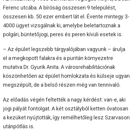
Ferenc utcába. A bíróság összesen 9 települést,
összesen kb. 50 ezer embert lát el. Évente mintegy 3-
4000 ügyet vizsgálnak ki, amelybe beletartoznak a
polgári, büntetőjogi, peres és peren kívüli esetek is.
– Az épület legszebb tárgyalójában vagyunk – árulja
el a megkopott falakra és a puritán környezetre
mutatva Dr. Gyurik Anita. A városrehabilitációnak
köszönhetően az épület homlokzata és külseje ugyan
megszépült, de a belső részen még van tennivaló.
Az előadás végén feltették a nagy kérdést: van-e, aki
jogi pályát fontolgat. A két osztályból ketten óvatosan
a kezüket nyújtották, így remélhetőleg lesz Szarvason
utánpótlás is.