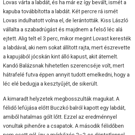
Lovas várta a labdát, és ha már ez így bevált, ismét a
kapuba továbbította a labdát. Két percre rá ismét
Lovas indulhatott volna el, de lerántották. Kiss László
vállalta a szabadrúgást és majdnem a felső léc alá
ejtett. Alig telt el 3 perc, mikor megint Lovast keresték
a labdával, aki nem sokat állított rajta, mert észrevette
a kapujából jócskán kint álló kapust, akit átemelt.
Kandó Balázsnak hihetetlen szerencséje volt, mert
hátrafelé futva éppen annyit tudott emelkedni, hogy a
léc elé bedugja a kesztyűjét, de sikerült.
A kimaradt helyzetek megbosszulták magukat. A
félidő lefújása előtt Buczkó balról kapott egy labdát,
amiből hatalmas gólt lőtt. Ezzel az eredménnyel
vonultak pihenőre a csapatok. A második félidőben
nem esett gól, így a mérkőzés 2–2-es döntetlennel