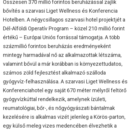
Összesen 370 millió forintos beruházással zajlik
bővítés a szarvasi Liget Wellness és Konferencia
Hotelben. A négycsillagos szarvasi hotel projektjét a
Dél-Alföldi Operatív Program – közel 210 millió forint
értékű – Európai Uniós forrással támogatja. A több
százmillió forintos beruházás eredményeként
mintegy harmadával nő az alkalmazottak létszáma,
valamint bővül a már korábban is környezettudatos,
számos zöld fejlesztést alkalmazó szálloda
gyógyvíz-felhasználása. A szarvasi Liget Wellness és
Konferenciahotel egy saját 670 méter mélyről feltörő
gyógyvízkúttal rendelkezik, amelynek ízületi,
reumatológiai, bőr-, és nőgyógyászati bántalmak
kezelésére is alkalmas vizét jelenleg a Körös-parton,
egy külső meleg vizes medencében élvezhetik a