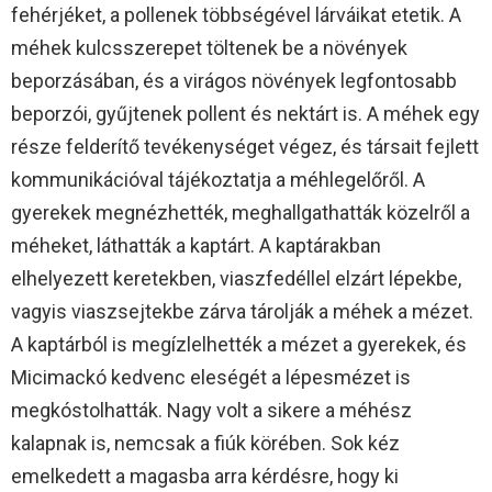
fehérjéket, a pollenek többségével lárváikat etetik. A
méhek kulcsszerepet töltenek be a növények
beporzásában, és a virágos növények legfontosabb
beporzói, gyűjtenek pollent és nektárt is. A méhek egy
része felderítő tevékenységet végez, és társait fejlett
kommunikációval tájékoztatja a méhlegelőről. A
gyerekek megnézhették, meghallgathatták közelről a
méheket, láthatták a kaptárt. A kaptárakban
elhelyezett keretekben, viaszfedéllel elzárt lépekbe,
vagyis viaszsejtekbe zárva tárolják a méhek a mézet.
A kaptárból is megízlelhették a mézet a gyerekek, és
Micimackó kedvenc eleségét a lépesmézet is
megkóstolhatták. Nagy volt a sikere a méhész
kalapnak is, nemcsak a fiúk körében. Sok kéz
emelkedett a magasba arra kérdésre, hogy ki