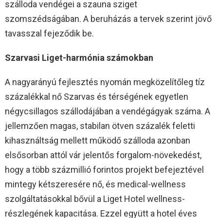
szálloda vendégei a szauna sziget
szomszédságában. A beruházás a tervek szerint jövő
tavasszal fejeződik be.
Szarvasi Liget-harmónia számokban
A nagyarányú fejlesztés nyomán megközelítőleg tíz
százalékkal nő Szarvas és térségének egyetlen
négycsillagos szállodájában a vendégágyak száma. A
jellemzően magas, stabilan ötven százalék feletti
kihasználtság mellett működő szálloda azonban
elsősorban attól vár jelentős forgalom-növekedést,
hogy a több százmillió forintos projekt befejeztével
mintegy kétszeresére nő, és medical-wellness
szolgáltatásokkal bővül a Liget Hotel wellness-
részlegének kapacitása. Ezzel együtt a hotel éves