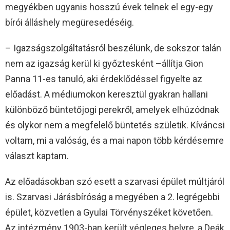
megyékben ugyanis hosszú évek telnek el egy-egy
bírói álláshely megüresedéséig.
– Igazságszolgáltatásról beszélünk, de sokszor talán
nem az igazság kerül ki győztesként –állítja Gion
Panna 11-es tanuló, aki érdeklődéssel figyelte az
előadást. A médiumokon keresztül gyakran hallani
különböző büntetőjogi perekről, amelyek elhúzódnak
és olykor nem a megfelelő büntetés születik. Kíváncsi
voltam, mi a valóság, és a mai napon több kérdésemre
választ kaptam.
Az előadásokban szó esett a szarvasi épület múltjáról
is. Szarvasi Járásbíróság a megyében a 2. legrégebbi
épület, közvetlen a Gyulai Törvényszéket követően.
Az intézmény 1903-ban került végleges helyre, a Deák