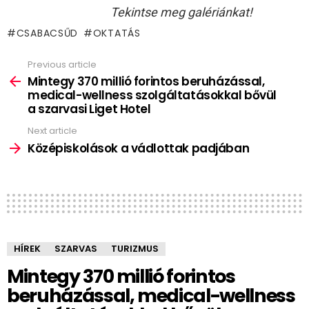
Tekintse meg galériánkat!
CSABACSŰD
OKTATÁS
Previous article
See
more
Mintegy 370 millió forintos beruházással,
medical-wellness szolgáltatásokkal bővül
a szarvasi Liget Hotel
Next article
Középiskolások a vádlottak padjában
HÍREK
SZARVAS
TURIZMUS
Mintegy 370 millió forintos
beruházással, medical-wellness