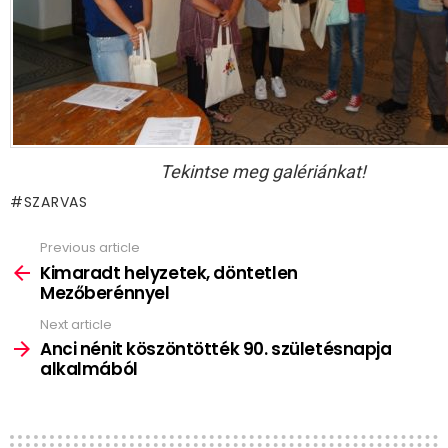
Tekintse meg galériánkat!
SZARVAS
Previous article
See
more
Kimaradt helyzetek, döntetlen
Mezőberénnyel
Next article
Anci nénit köszöntötték 90. születésnapja
alkalmából