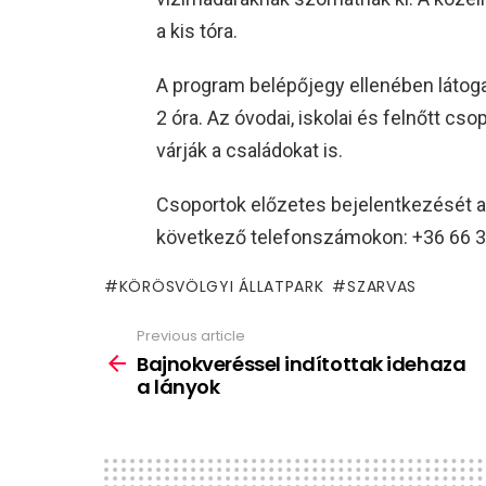
a kis tóra.
A program belépőjegy ellenében látoga
2 óra. Az óvodai, iskolai és felnőtt c
várják a családokat is.
Csoportok előzetes bejelentkezését 
következő telefonszámokon: +36 66 31
KÖRÖSVÖLGYI ÁLLATPARK
SZARVAS
Previous article
See
more
Bajnokveréssel indítottak idehaza
a lányok