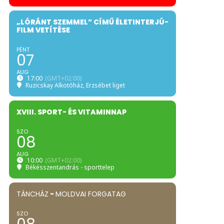
„LÓRÁNT SZEMMEL” CÍMŰ ÉLETINTERJÚ-
FILM VETÍTÉSE
PÉNT
07
AUG
17:00
(GMT+02:00)
Ruzicskay Alkotóház
, Erzsébet liget
XVIII. SPORT- ÉS VITAMINNAP
SZO
08
AUG
10:00
(GMT+02:00)
Békésszentandrás - sporttelep
TÁNCHÁZ
-
MOLDVAI FORGATAG
SZO