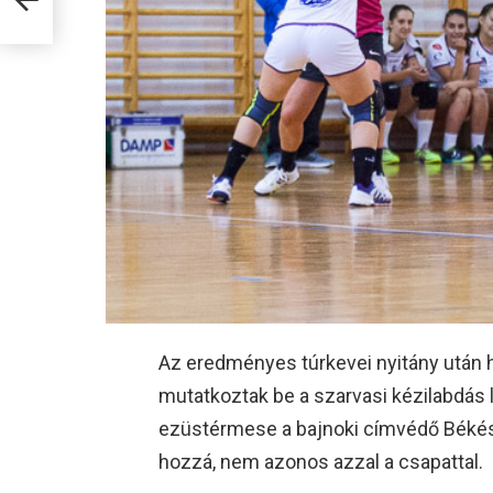
Az eredményes túrkevei nyitány után
mutatkoztak be a szarvasi kézilabdás l
ezüstérmese a bajnoki címvédő Békésc
hozzá, nem azonos azzal a csapattal.