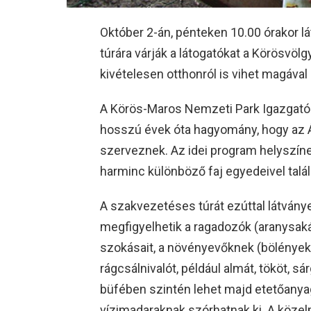
Október 2-án, pénteken 10.00 órakor 
túrára várják a látogatókat a Körösvölg
kivételesen otthonról is vihet magáva
A Körös-Maros Nemzeti Park Igazgató
hosszú évek óta hagyomány, hogy az Á
szerveznek. Az idei program helyszíne
harminc különböző faj egyedeivel talá
A szakvezetéses túrát ezúttal látvány
megfigyelhetik a ragadozók (aranysaká
szokásait, a növényevőknek (bölények,
rágcsálnivalót, például almát, tököt, 
büfében szintén lehet majd etetőanyag
vízimadaraknak szórhatnak ki. A közelm