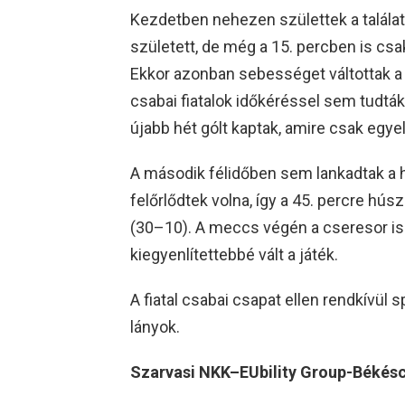
Kezdetben nehezen születtek a talála
született, de még a 15. percben is cs
Ekkor azonban sebességet váltottak a 
csabai fiatalok időkéréssel sem tudták
újabb hét gólt kaptak, amire csak egyel
A második félidőben sem lankadtak a há
felőrlődtek volna, így a 45. percre hús
(30–10). A meccs végén a cseresor is 
kiegyenlítettebbé vált a játék.
A fiatal csabai csapat ellen rendkívül
lányok.
Szarvasi NKK–EUbility Group-Békésc