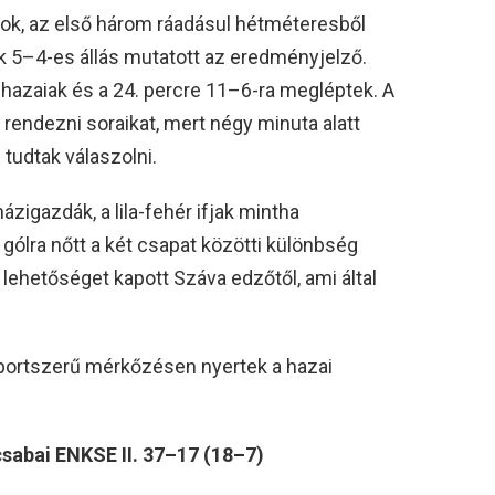
tok, az első három ráadásul hétméteresből
ak 5–4-es állás mutatott az eredményjelző.
hazaiak és a 24. percre 11–6-ra megléptek. A
 rendezni soraikat, mert négy minuta alatt
 tudtak válaszolni.
zigazdák, a lila-fehér ifjak mintha
z gólra nőtt a két csapat közötti különbség
lehetőséget kapott Száva edzőtől, ami által
 sportszerű mérkőzésen nyertek a hazai
sabai ENKSE II. 37–17 (18–7)