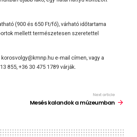
tható (900 és 650 Ft/fő), várható időtartama
soportok mellett természetesen szeretettel
a korosvolgy@kmnp.hu e-mail címen, vagy a
3 855, +36 30 475 1789 várják.
Next article
Mesés kalandok a múzeumban