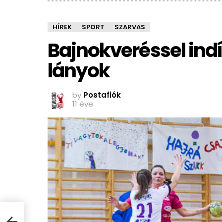
HÍREK
SPORT
SZARVAS
Bajnokveréssel indí
lányok
by
Postafiók
11 éve
 a