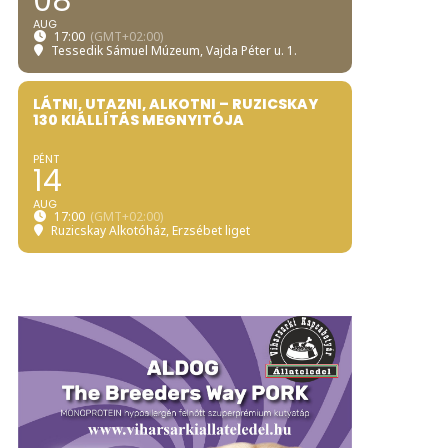
08
AUG
17:00
(GMT+02:00)
Tessedik Sámuel Múzeum
, Vajda Péter u. 1.
LÁTNI, UTAZNI, ALKOTNI – RUZICSKAY
130 KIÁLLÍTÁS MEGNYITÓJA
PÉNT
14
AUG
17:00
(GMT+02:00)
Ruzicskay Alkotóház
, Erzsébet liget