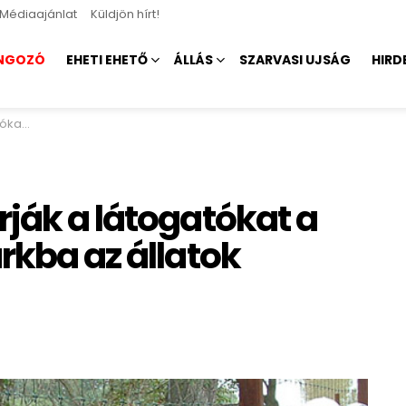
Médiaajánlat
Küldjön hírt!
NGOZÓ
EHETI EHETŐ
ÁLLÁS
SZARVASI UJSÁG
HIRD
lágnapján
ják a látogatókat a
rkba az állatok