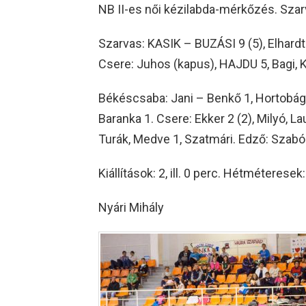
NB II-es női kézilabda-mérkőzés. Szar
Szarvas: KASIK – BUZÁSI 9 (5), Elhardt 3
Csere: Juhos (kapus), HAJDU 5, Bagi, K
Békéscsaba: Jani – Benkő 1, Hortobágy
Baranka 1. Csere: Ekker 2 (2), Milyó, L
Turák, Medve 1, Szatmári. Edző: Szabó 
Kiállítások: 2, ill. 0 perc. Hétméteresek: 
Nyári Mihály