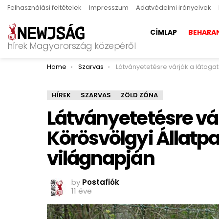
Felhasználási feltételek
Impresszum
Adatvédelmi irányelvek
CÍMLAP
BEHARA
hírek Magyarország közepéről
You are here:
Home
Szarvas
Látványetetésre várják a látogatókat a Körösvölgyi Állatparkba az állatok vi
HÍREK
SZARVAS
ZÖLD ZÓNA
Látványetetésre vár
Körösvölgyi Állatpa
világnapján
by
Postafiók
11 éve