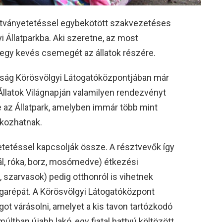
látványetetéssel egybekötött szakvezetéses
yi Állatparkba. Aki szeretne, az most
l egy kevés csemegét az állatok részére.
ság Körösvölgyi Látogatóközpontjában már
llatok Világnapján valamilyen rendezvényt
 az Állatpark, amelyben immár több mint
lkozhatnak.
etetéssel kapcsolják össze. A résztvevők így
l, róka, borz, mosómedve) étkezési
 szarvasok) pedig otthonról is vihetnek
sárgarépát. A Körösvölgyi Látogatóközpont
ot várásolni, amelyet a kis tavon tartózkodó
últban újabb lakó, egy fiatal hattyú költözött