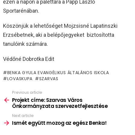
ezen a napon a palettára a Papp László
Sportarénában.
Köszönjük a lehetőséget Mojzsisné Lapatinszki
Erzsébetnek, aki a belépőjegyeket biztosította
tanulóink számára.
Védőné Dobrotka Edit
BENKA GYULA EVANGÉLIKUS ÁLTALÁNOS ISKOLA
LOVASKUPA
SZARVAS
Previous article
See
more
Projekt címe: Szarvas Város
Önkormányzata szervezetfejlesztése
Next article
Ismét együtt mozog az egész Benka!