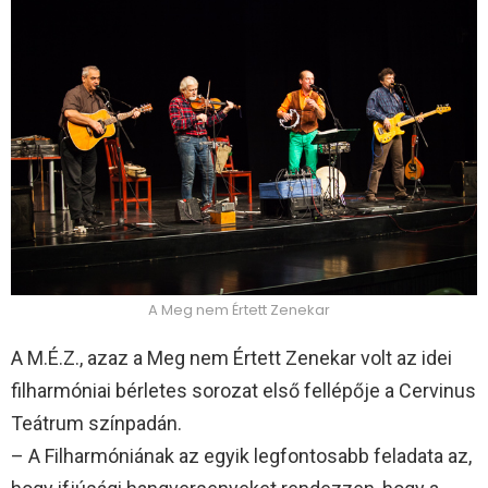
A Meg nem Értett Zenekar
A M.É.Z., azaz a Meg nem Értett Zenekar volt az idei
filharmóniai bérletes sorozat első fellépője a Cervinus
Teátrum színpadán.
– A Filharmóniának az egyik legfontosabb feladata az,