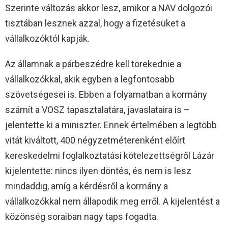
Szerinte változás akkor lesz, amikor a NAV dolgozói
tisztában lesznek azzal, hogy a fizetésüket a
vállalkozóktól kapják.
Az államnak a párbeszédre kell törekednie a
vállalkozókkal, akik egyben a legfontosabb
szövetségesei is. Ebben a folyamatban a kormány
számít a VOSZ tapasztalatára, javaslataira is –
jelentette ki a miniszter. Ennek értelmében a legtöbb
vitát kiváltott, 400 négyzetméterenként előírt
kereskedelmi foglalkoztatási kötelezettségről Lázár
kijelentette: nincs ilyen döntés, és nem is lesz
mindaddig, amíg a kérdésről a kormány a
vállalkozókkal nem állapodik meg erről. A kijelentést a
közönség soraiban nagy taps fogadta.