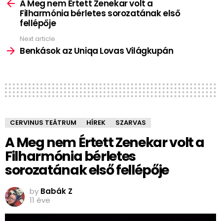
more
A Meg nem Értett Zenekar volt a
Filharmónia bérletes sorozatának első
fellépője
Next article
Benkások az Uniqa Lovas Világkupán
CERVINUS TEÁTRUM
HÍREK
SZARVAS
A Meg nem Értett Zenekar volt a
Filharmónia bérletes
sorozatának első fellépője
by
Babák Z
11 éve