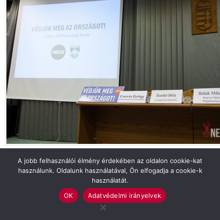
Tekintse meg galériánkat!
A jobb felhasználói élmény érdekében az oldalon cookie-kat
használunk. Oldalunk használatával, Ön elfogadja a cookie-k
CZERVÁN GYÖRGY
DANKÓ BÉLA
FIDESZ
használatát.
LAKOSSÁGI FÓRUM
SZARVAS
OK
Adatvédelmi irányelvek
Previous article
See
more
Mikulásváró játszóház a