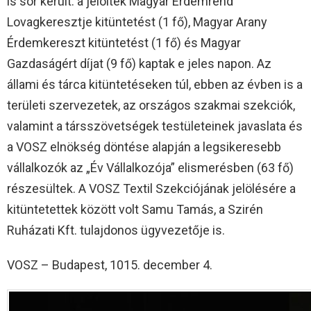
is sor került: a jelöltek Magyar Érdemrend
Lovagkeresztje kitüntetést (1 fő), Magyar Arany
Érdemkereszt kitüntetést (1 fő) és Magyar
Gazdaságért díjat (9 fő) kaptak e jeles napon. Az
állami és tárca kitüntetéseken túl, ebben az évben is a
területi szervezetek, az országos szakmai szekciók,
valamint a társszövetségek testületeinek javaslata és
a VOSZ elnökség döntése alapján a legsikeresebb
vállalkozók az „Év Vállalkozója” elismerésben (63 fő)
részesültek. A VOSZ Textil Szekciójának jelölésére a
kitüntetettek között volt Samu Tamás, a Szirén
Ruházati Kft. tulajdonos ügyvezetője is.
VOSZ – Budapest, 1015. december 4.