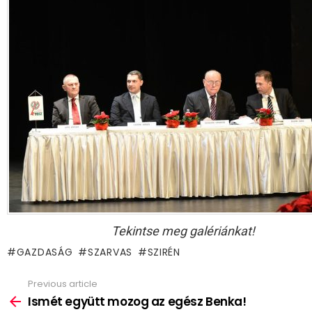
Tekintse meg galériánkat!
GAZDASÁG
SZARVAS
SZIRÉN
Previous article
See
more
Ismét együtt mozog az egész Benka!