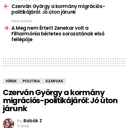
more
Czerván György a kormány migrációs-
politikájáról: Jó úton járunk
Next article
A Meg nem Értett Zenekar volt a
Filharmónia bérletes sorozatának első
fellépője
HÍREK
POLITIKA
SZARVAS
Czerván György a kormány
migrációs-politikájáról: Jó úton
járunk
by
Babák Z
11 éve