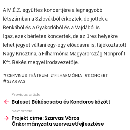
A M.É.Z. együttes koncertjére a legnagyobb
létszámban a Szlovákból érkeztek, de jöttek a
Benkából és a Gyakorlóból és a Vajdából is.
Igaz, ezek bérletes koncertek, de az üres helyekre
lehet jegyet váltani egy-egy előadásra is, tájékoztatott
Nagy Krisztina, a Filharmónia Magyarország Nonprofit
Kft. Békés megyei irodavezetője.
CERVINUS TEÁTRUM
FILHARMÓNIA
KONCERT
SZARVAS
Previous article
See
more
Baleset Békéscsaba és Kondoros között
Next article
Projekt címe: Szarvas Város
Önkormányzata szervezetfejlesztése