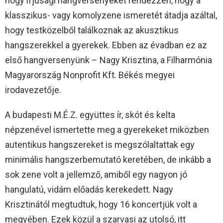
hogy ifjúsági hangversenyeket rendezzen, hogy a
klasszikus- vagy komolyzene ismeretét átadja azáltal,
hogy testközelből találkoznak az akusztikus
hangszerekkel a gyerekek. Ebben az évadban ez az
első hangversenyünk – Nagy Krisztina, a Filharmónia
Magyarország Nonprofit Kft. Békés megyei
irodavezetője.
A budapesti M.É.Z. együttes ír, skót és kelta
népzenével ismertette meg a gyerekeket miközben
autentikus hangszereket is megszólaltattak egy
minimális hangszerbemutató keretében, de inkább a
sok zene volt a jellemző, amiből egy nagyon jó
hangulatú, vidám előadás kerekedett. Nagy
Krisztinától megtudtuk, hogy 16 koncertjük volt a
megyében. Ezek közül a szarvasi az utolsó, itt