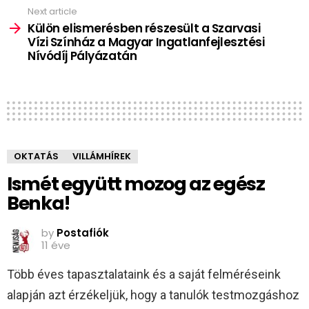
Next article
Külön elismerésben részesült a Szarvasi
Vízi Színház a Magyar Ingatlanfejlesztési
Nívódíj Pályázatán
OKTATÁS
VILLÁMHÍREK
Ismét együtt mozog az egész
Benka!
by
Postafiók
11 éve
Több éves tapasztalataink és a saját felméréseink
alapján azt érzékeljük, hogy a tanulók testmozgáshoz