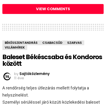
VIEW COMMENTS
BÉKÉSSZENTANDRÁS
CSABACSŰD
SZARVAS
VILLÁMHÍREK
Baleset Békéscsaba és Kondoros
között
by
Sajtóközlemény
11 éve
A rendőrség teljes útlezárás mellett folytatja a
helyszínelést.
Személyi sérüléssel járó közúti közlekedési baleset