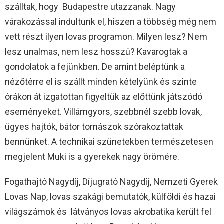
szálltak, hogy Budapestre utazzanak. Nagy
várakozással indultunk el, hiszen a többség még nem
vett részt ilyen lovas programon. Milyen lesz? Nem
lesz unalmas, nem lesz hosszú? Kavarogtak a
gondolatok a fejünkben. De amint beléptünk a
nézőtérre el is szállt minden kételyünk és szinte
órákon át izgatottan figyeltük az előttünk játszódó
eseményeket. Villámgyors, szebbnél szebb lovak,
ügyes hajtók, bátor tornászok szórakoztattak
bennünket. A technikai szünetekben természetesen
megjelent Muki is a gyerekek nagy örömére.
Fogathajtó Nagydíj, Díjugrató Nagydíj, Nemzeti Gyerek
Lovas Nap, lovas szakági bemutatók, külföldi és hazai
világszámok és látványos lovas akrobatika került fel