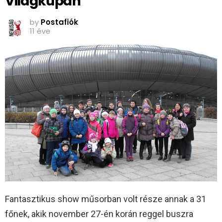
Világkupán
by
Postafiók
11 éve
Fantasztikus show műsorban volt része annak a 31
főnek, akik november 27-én korán reggel buszra