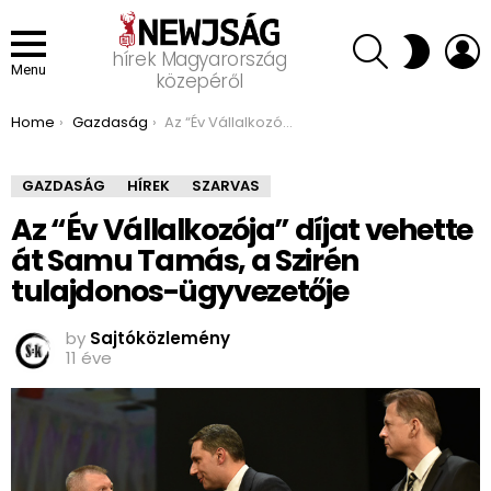
SEARCH
L
SWITCH
hírek Magyarország
SKIN
Menu
közepéről
You are here:
Home
Gazdaság
Az “Év Vállalkozója” díjat vehette át Samu Tamás, a Szirén tulajdonos-ügyvezetője
GAZDASÁG
HÍREK
SZARVAS
Az “Év Vállalkozója” díjat vehette
át Samu Tamás, a Szirén
tulajdonos-ügyvezetője
by
Sajtóközlemény
11 éve