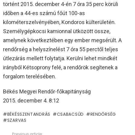
történt 2015. december 4-én 7 óra 35 perc körüli
időben a 44-es számú főút 100-as
kilométerszelvényében, Kondoros külterületén.
Személygépkocsi kamionnal ütközött össze,
amelynek következtében egy ember megsérült. A
rendőrség a helyszínelést 7 óra 55 perctől teljes
útlezárás mellett folytatja. Kerülni lehet mindkét
irányból Kétsoprony felé, a rendőrök segítenek a
forgalom terelésében.
Békés Megyei Rendőr-főkapitányság
2015. december 4. 8:12
BÉKÉSSZENTANDRÁS
CSABACSŰD
RENDŐRSÉG
SZARVAS
Previous article
See