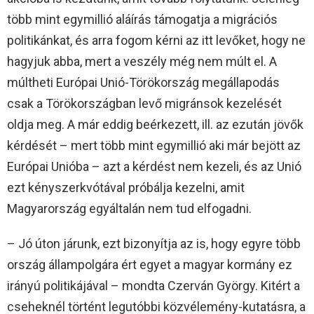
több mint egymillió aláírás támogatja a migrációs
politikánkat, és arra fogom kérni az itt levőket, hogy ne
hagyjuk abba, mert a veszély még nem múlt el. A
múltheti Európai Unió-Törökország megállapodás
csak a Törökországban levő migránsok kezelését
oldja meg. A már eddig beérkezett, ill. az ezután jövők
kérdését – mert több mint egymillió aki már bejött az
Európai Unióba – azt a kérdést nem kezeli, és az Unió
ezt kényszerkvótával próbálja kezelni, amit
Magyarország egyáltalán nem tud elfogadni.
– Jó úton járunk, ezt bizonyítja az is, hogy egyre több
ország állampolgára ért egyet a magyar kormány ez
irányú politikájával – mondta Czerván György. Kitért a
cseheknél történt legutóbbi közvélemény-kutatásra, a