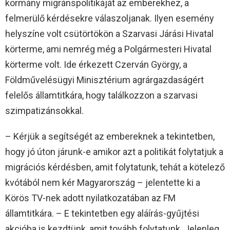
kormány migránspolitikáját az emberekhez, a
felmerülő kérdésekre válaszoljanak. Ilyen esemény
helyszíne volt csütörtökön a Szarvasi Járási Hivatal
körterme, ami nemrég még a Polgármesteri Hivatal
körterme volt. Ide érkezett Czerván György, a
Földművelésügyi Minisztérium agrárgazdaságért
felelős államtitkára, hogy találkozzon a szarvasi
szimpatizánsokkal.
– Kérjük a segítségét az embereknek a tekintetben,
hogy jó úton járunk-e amikor azt a politikát folytatjuk a
migrációs kérdésben, amit folytatunk, tehát a kötelező
kvótából nem kér Magyarország – jelentette ki a
Körös TV-nek adott nyilatkozatában az FM
államtitkára. – E tekintetben egy aláírás-gyűjtési
akcióba is kezdtünk, amit tovább folytatunk. Jelenleg