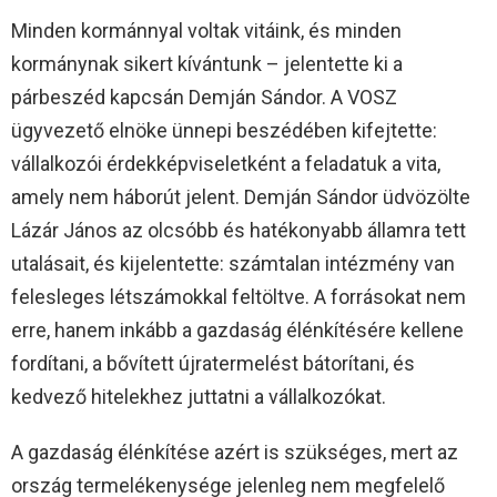
Minden kormánnyal voltak vitáink, és minden
kormánynak sikert kívántunk – jelentette ki a
párbeszéd kapcsán Demján Sándor. A VOSZ
ügyvezető elnöke ünnepi beszédében kifejtette:
vállalkozói érdekképviseletként a feladatuk a vita,
amely nem háborút jelent. Demján Sándor üdvözölte
Lázár János az olcsóbb és hatékonyabb államra tett
utalásait, és kijelentette: számtalan intézmény van
felesleges létszámokkal feltöltve. A forrásokat nem
erre, hanem inkább a gazdaság élénkítésére kellene
fordítani, a bővített újratermelést bátorítani, és
kedvező hitelekhez juttatni a vállalkozókat.
A gazdaság élénkítése azért is szükséges, mert az
ország termelékenysége jelenleg nem megfelelő