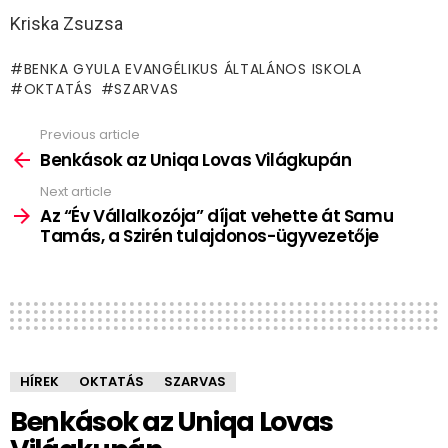
Kriska Zsuzsa
BENKA GYULA EVANGÉLIKUS ÁLTALÁNOS ISKOLA
OKTATÁS
SZARVAS
Previous article
See
more
Benkások az Uniqa Lovas Világkupán
Next article
Az “Év Vállalkozója” díjat vehette át Samu
Tamás, a Szirén tulajdonos-ügyvezetője
HÍREK
OKTATÁS
SZARVAS
Benkások az Uniqa Lovas