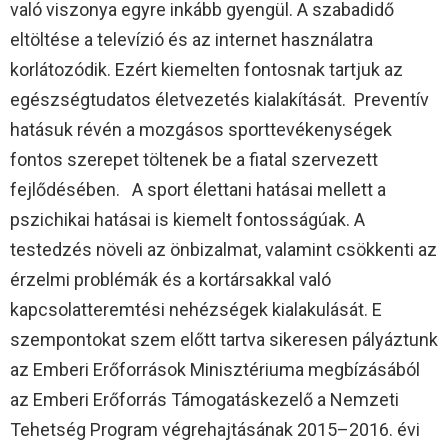
való viszonya egyre inkább gyengül. A szabadidő
eltöltése a televízió és az internet használatra
korlátozódik. Ezért kiemelten fontosnak tartjuk az
egészségtudatos életvezetés kialakítását. Preventív
hatásuk révén a mozgásos sporttevékenységek
fontos szerepet töltenek be a fiatal szervezett
fejlődésében. A sport élettani hatásai mellett a
pszichikai hatásai is kiemelt fontosságúak. A
testedzés növeli az önbizalmat, valamint csökkenti az
érzelmi problémák és a kortársakkal való
kapcsolatteremtési nehézségek kialakulását. E
szempontokat szem előtt tartva sikeresen pályáztunk
az Emberi Erőforrások Minisztériuma megbízásából
az Emberi Erőforrás Támogatáskezelő a Nemzeti
Tehetség Program végrehajtásának 2015–2016. évi