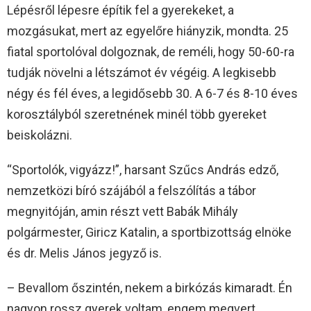
Lépésről lépesre építik fel a gyerekeket, a
mozgásukat, mert az egyelőre hiányzik, mondta. 25
fiatal sportolóval dolgoznak, de reméli, hogy 50-60-ra
tudják növelni a létszámot év végéig. A legkisebb
négy és fél éves, a legidősebb 30. A 6-7 és 8-10 éves
korosztályból szeretnének minél több gyereket
beiskolázni.
“Sportolók, vigyázz!”, harsant Szűcs András edző,
nemzetközi bíró szájából a felszólítás a tábor
megnyitóján, amin részt vett Babák Mihály
polgármester, Giricz Katalin, a sportbizottság elnöke
és dr. Melis János jegyző is.
– Bevallom őszintén, nekem a birkózás kimaradt. Én
nagyon rossz gyerek voltam, engem megvert