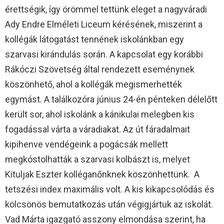
érettségik, így örömmel tettünk eleget a nagyváradi
Ady Endre Elméleti Liceum kérésének, miszerint a
kollégák látogatást tennének iskolánkban egy
szarvasi kirándulás során. A kapcsolat egy korábbi
Rákóczi Szövetség által rendezett eseménynek
köszönhető, ahol a kollégák megismerhették
egymást. A találkozóra június 24-én pénteken délelőtt
került sor, ahol iskolánk a kánikulai melegben kis
fogadással várta a váradiakat. Az út fáradalmait
kipihenve vendégeink a pogácsák mellett
megkóstolhatták a szarvasi kolbászt is, melyet
Kituljak Eszter kolléganőnknek köszönhettünk. A
tetszési index maximális volt. A kis kikapcsolódás és
kölcsönös bemutatkozás után végigjártuk az iskolát.
Vad Márta igazgató asszony elmondása szerint, ha