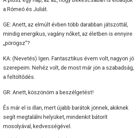
a Rómeó és Juliát.
GE: Anett, az elmúlt évben több darabban játszottál,
mindig energikus, vagány nőket, az életben is ennyire
„pörögsz”?
KA: (Nevetés) Igen. Fantasztikus évem volt, nagyon jó
szerepeim. Nehéz volt, de most már jön a szabadság,
a feltöltődés.
GR: Anett, köszönöm a beszélgetést!
És már el is illan, mert újabb barátok jönnek, akiknek
segít megtalálni helyüket, mindenkit bátorít
mosolyával, kedvességével.