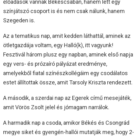
előadások vannak Békéscsabán, hanem lett egy
színjátszó csoport is és nem csak nálunk, hanem
Szegeden is.
Az a tematikus nap, amit kedden láthattál, aminek az
ötletgazdája voltam, egy Halló(k), itt vagyunk!
Fesztivál három plusz egy napban, aminek első napja
egy vers- és prózaíró pályázat eredménye,
amelyekből fiatal színészkollégáim egy csodálatos
estet állítottak össze, amit Tarsoly Kriszta rendezett.
A második, a szerdai nap az Egerek című mesejáték,
amit Vörös Zsolt jelel és jómagam narrálok.
A harmadik nap a csoda, amikor Békés és Csongrád
megye siket és gyengén-hallói mutatják meg, hogy 2-