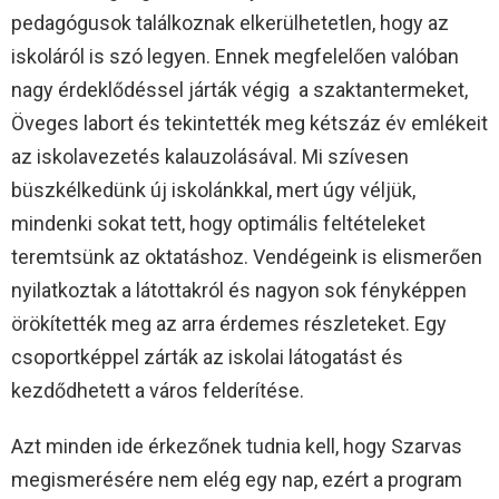
pedagógusok találkoznak elkerülhetetlen, hogy az
iskoláról is szó legyen. Ennek megfelelően valóban
nagy érdeklődéssel járták végig a szaktantermeket,
Öveges labort és tekintették meg kétszáz év emlékeit
az iskolavezetés kalauzolásával. Mi szívesen
büszkélkedünk új iskolánkkal, mert úgy véljük,
mindenki sokat tett, hogy optimális feltételeket
teremtsünk az oktatáshoz. Vendégeink is elismerően
nyilatkoztak a látottakról és nagyon sok fényképpen
örökítették meg az arra érdemes részleteket. Egy
csoportképpel zárták az iskolai látogatást és
kezdődhetett a város felderítése.
Azt minden ide érkezőnek tudnia kell, hogy Szarvas
megismerésére nem elég egy nap, ezért a program