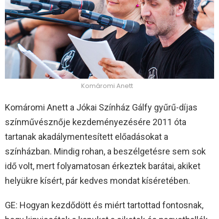
Komáromi Anett
Komáromi Anett a Jókai Színház Gálfy gyűrű-díjas
színművésznője kezdeményezésére 2011 óta
tartanak akadálymentesített előadásokat a
színházban. Mindig rohan, a beszélgetésre sem sok
idő volt, mert folyamatosan érkeztek barátai, akiket
helyükre kísért, pár kedves mondat kíséretében.
GE: Hogyan kezdődött és miért tartottad fontosnak,