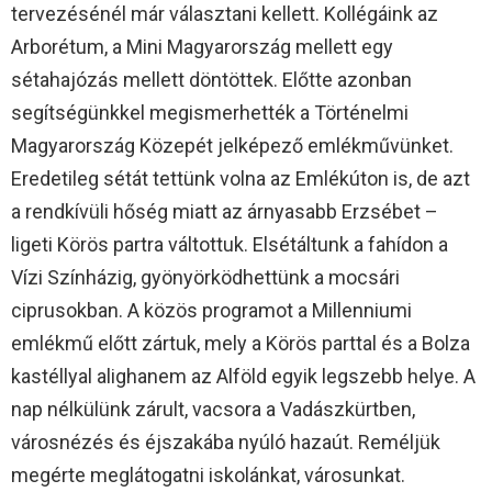
tervezésénél már választani kellett. Kollégáink az
Arborétum, a Mini Magyarország mellett egy
sétahajózás mellett döntöttek. Előtte azonban
segítségünkkel megismerhették a Történelmi
Magyarország Közepét jelképező emlékművünket.
Eredetileg sétát tettünk volna az Emlékúton is, de azt
a rendkívüli hőség miatt az árnyasabb Erzsébet –
ligeti Körös partra váltottuk. Elsétáltunk a fahídon a
Vízi Színházig, gyönyörködhettünk a mocsári
ciprusokban. A közös programot a Millenniumi
emlékmű előtt zártuk, mely a Körös parttal és a Bolza
kastéllyal alighanem az Alföld egyik legszebb helye. A
nap nélkülünk zárult, vacsora a Vadászkürtben,
városnézés és éjszakába nyúló hazaút. Reméljük
megérte meglátogatni iskolánkat, városunkat.