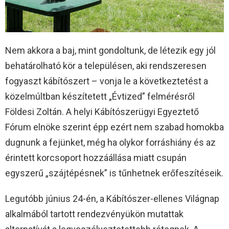
Nem akkora a baj, mint gondoltunk, de létezik egy jól
behatárolható kör a településen, aki rendszeresen
fogyaszt kábítószert – vonja le a következtetést a
közelmúltban készítetett „Évtized” felmérésről
Földesi Zoltán. A helyi Kábítószerügyi Egyeztető
Fórum elnöke szerint épp ezért nem szabad homokba
dugnunk a fejünket, még ha olykor forráshiány és az
érintett korcsoport hozzáállása miatt csupán
egyszerű „szájtépésnek” is tűnhetnek erőfeszítéseik.
Legutóbb június 24-én, a Kábítószer-ellenes Világnap
alkalmából tartott rendezvényükön mutattak