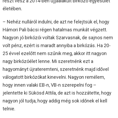
részt vesz a 2014-ben újjáalakult birkózó egyesület
életében.
– Nehéz nulláról indulni, de azt ne felejtsük el, hogy
Hámori Pali bácsi régen hatalmas munkát végzett.
Nagyon jó birkózói voltak Szarvasnak, de sajnos nem
volt pénz, ezért is maradt annyiba a birkózás. Ha 20-
25 évvel ezelőtt nem szűnik meg, akkor itt nagyon
nagy birkózóélet lenne. Mi szeretnénk ezt a
hagyományt újrateremteni, szeretnénk majd idővel
válogatott birkózókat kinevelni. Nagyon remélem,
hogy innen valaki EB-n, VB-n szerepelni fog –
jelentette ki Sükösd Attila, de azt is hozzátette, hogy
nagyon jól tudja, hogy addig még sok időnek el kell
telnie.