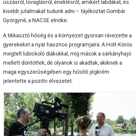
úszásról, lovaglásról, éneklésről, amikért labdákat, és
kisebb jutalmakat tudunk adni – tájékoztat Gombár
Györgyné, a NACSE elnöke.
A tikkasztó hőség és a környezet gyorsan rávezette a
gyerekeket a nyár hasznos programjaira. A Holt-Körös
megtelt lubickoló diákokkal, míg mások a sárkányhajó
mellett döntöttek, de olyanok is akadtak, akiknek a
maga egyszerűségében egy hűsítő jégkrém
jelentette a pozitív élvezetet.