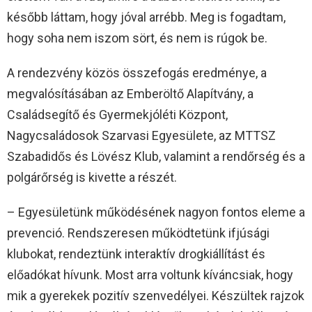
később láttam, hogy jóval arrébb. Meg is fogadtam,
hogy soha nem iszom sört, és nem is rúgok be.
A rendezvény közös összefogás eredménye, a
megvalósításában az Emberöltő Alapítvány, a
Családsegítő és Gyermekjóléti Központ,
Nagycsaládosok Szarvasi Egyesülete, az MTTSZ
Szabadidős és Lövész Klub, valamint a rendőrség és a
polgárőrség is kivette a részét.
– Egyesületünk működésének nagyon fontos eleme a
prevenció. Rendszeresen működtetünk ifjúsági
klubokat, rendeztünk interaktív drogkiállítást és
előadókat hívunk. Most arra voltunk kíváncsiak, hogy
mik a gyerekek pozitív szenvedélyei. Készültek rajzok