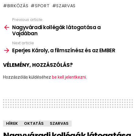
BIRKÓZÁS
SPORT
SZARVAS
Previous article
See
more
Nagyváradi kollégák látogatása a
Vajdában
Next article
Eperjes Károly, a filmszínész és az EMBER
VÉLEMÉNY, HOZZÁSZÓLÁS?
Hozzászólás küldéséhez
be kell jelentkezni
.
HÍREK
OKTATÁS
SZARVAS
Nagyváradi kollégák látogatása