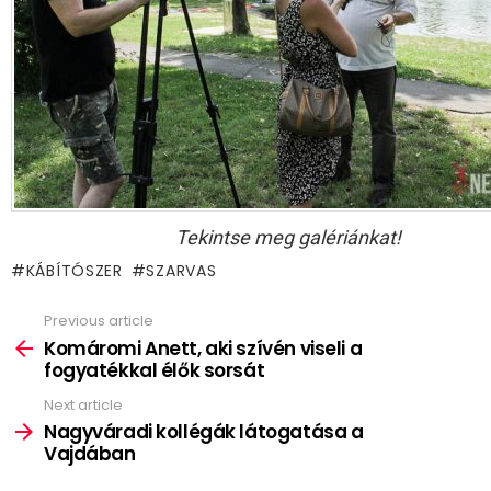
Tekintse meg galériánkat!
KÁBÍTÓSZER
SZARVAS
Previous article
See
more
Komáromi Anett, aki szívén viseli a
fogyatékkal élők sorsát
Next article
Nagyváradi kollégák látogatása a
Vajdában