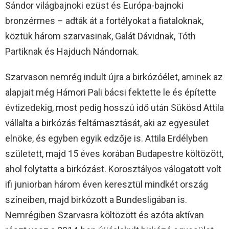
Sándor világbajnoki ezüst és Európa-bajnoki
bronzérmes – adták át a fortélyokat a fiataloknak,
köztük három szarvasinak, Galát Dávidnak, Tóth
Partiknak és Hajduch Nándornak.
Szarvason nemrég indult újra a birkózóélet, aminek az
alapjait még Hámori Pali bácsi fektette le és építette
évtizedekig, most pedig hosszú idő után Sükösd Attila
vállalta a birkózás feltámasztását, aki az egyesület
elnöke, és egyben egyik edzője is. Attila Erdélyben
született, majd 15 éves korában Budapestre költözött,
ahol folytatta a birkózást. Korosztályos válogatott volt
ifi juniorban három éven keresztül mindkét ország
színeiben, majd birkózott a Bundesligában is.
Nemrégiben Szarvasra költözött és azóta aktívan