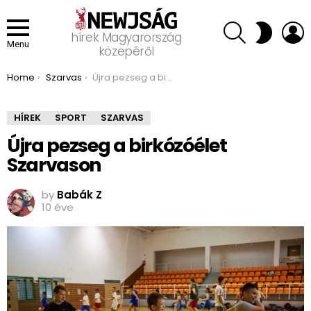
SEARCH
L
SWITCH
hírek Magyarország
SKIN
Menu
közepéről
You are here:
Home
Szarvas
Újra pezseg a birkózóélet Szarvason
HÍREK
SPORT
SZARVAS
Újra pezseg a birkózóélet
Szarvason
by
Babák Z
10 éve