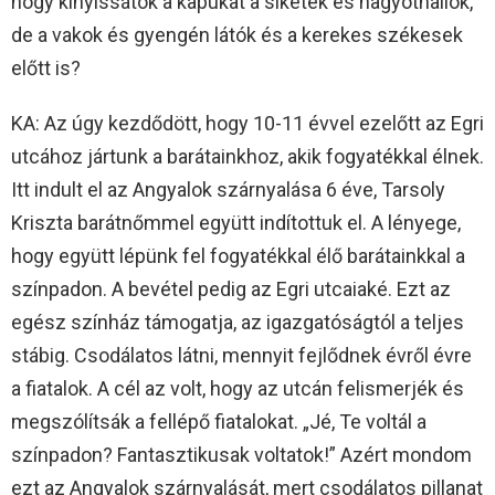
hogy kinyissátok a kapukat a siketek és nagyothallók,
de a vakok és gyengén látók és a kerekes székesek
előtt is?
KA: Az úgy kezdődött, hogy 10-11 évvel ezelőtt az Egri
utcához jártunk a barátainkhoz, akik fogyatékkal élnek.
Itt indult el az Angyalok szárnyalása 6 éve, Tarsoly
Kriszta barátnőmmel együtt indítottuk el. A lényege,
hogy együtt lépünk fel fogyatékkal élő barátainkkal a
színpadon. A bevétel pedig az Egri utcaiaké. Ezt az
egész színház támogatja, az igazgatóságtól a teljes
stábig. Csodálatos látni, mennyit fejlődnek évről évre
a fiatalok. A cél az volt, hogy az utcán felismerjék és
megszólítsák a fellépő fiatalokat. „Jé, Te voltál a
színpadon? Fantasztikusak voltatok!” Azért mondom
ezt az Angyalok szárnyalását, mert csodálatos pillanat