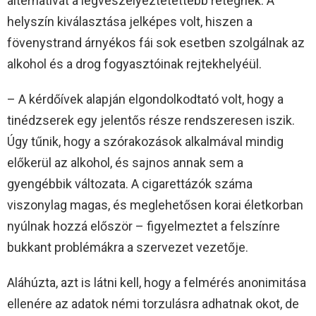
alternatívát a legveszélyeztetettebb rétegnek. A
helyszín kiválasztása jelképes volt, hiszen a
fövenystrand árnyékos fái sok esetben szolgálnak az
alkohol és a drog fogyasztóinak rejtekhelyéül.
– A kérdőívek alapján elgondolkodtató volt, hogy a
tinédzserek egy jelentős része rendszeresen iszik.
Úgy tűnik, hogy a szórakozások alkalmával mindig
előkerül az alkohol, és sajnos annak sem a
gyengébbik változata. A cigarettázók száma
viszonylag magas, és meglehetősen korai életkorban
nyúlnak hozzá először – figyelmeztet a felszínre
bukkant problémákra a szervezet vezetője.
Aláhúzta, azt is látni kell, hogy a felmérés anonimitása
ellenére az adatok némi torzulásra adhatnak okot, de