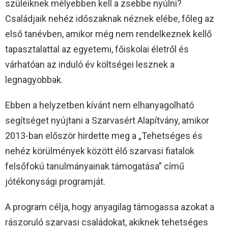
szüleiknek mélyebben kell a zsebbe nyúlni?
Családjaik nehéz időszaknak néznek elébe, főleg az
első tanévben, amikor még nem rendelkeznek kellő
tapasztalattal az egyetemi, főiskolai életről és
várhatóan az induló év költségei lesznek a
legnagyobbak.
Ebben a helyzetben kívánt nem elhanyagolható
segítséget nyújtani a Szarvasért Alapítvány, amikor
2013-ban először hirdette meg a „Tehetséges és
nehéz körülmények között élő szarvasi fiatalok
felsőfokú tanulmányainak támogatása” című
jótékonysági programját.
A program célja, hogy anyagilag támogassa azokat a
rászoruló szarvasi családokat, akiknek tehetséges