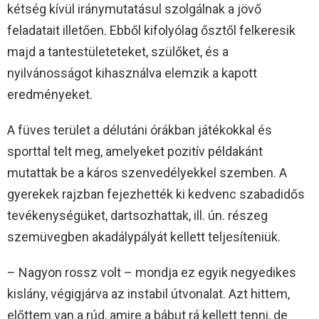
kétség kívül iránymutatásul szolgálnak a jövő
feladatait illetően. Ebből kifolyólag ősztől felkeresik
majd a tantestületeteket, szülőket, és a
nyilvánosságot kihasználva elemzik a kapott
eredményeket.
A füves terület a délutáni órákban játékokkal és
sporttal telt meg, amelyeket pozitív példakánt
mutattak be a káros szenvedélyekkel szemben. A
gyerekek rajzban fejezhették ki kedvenc szabadidős
tevékenységüket, dartsozhattak, ill. ún. részeg
szemüvegben akadálypályát kellett teljesíteniük.
– Nagyon rossz volt – mondja ez egyik negyedikes
kislány, végigjárva az instabil útvonalat. Azt hittem,
előttem van a rúd, amire a bábut rá kellett tenni, de