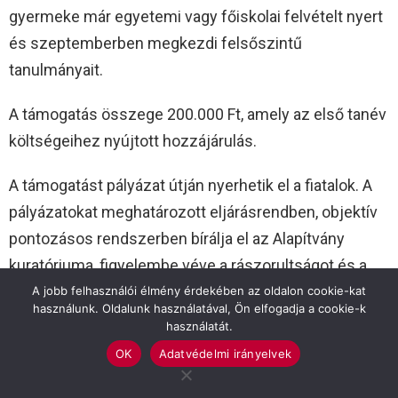
gyermeke már egyetemi vagy főiskolai felvételt nyert
és szeptemberben megkezdi felsőszintű
tanulmányait.
A támogatás összege 200.000 Ft, amely az első tanév
költségeihez nyújtott hozzájárulás.
A támogatást pályázat útján nyerhetik el a fiatalok. A
pályázatokat meghatározott eljárásrendben, objektív
pontozásos rendszerben bírálja el az Alapítvány
kuratóriuma, figyelembe véve a rászorultságot és a
tehetséget bizonyító dokumentumokat.
A jobb felhasználói élmény érdekében az oldalon cookie-kat
használunk. Oldalunk használatával, Ön elfogadja a cookie-k
használatát.
A legtöbb pontszámot elért tanulók kaphatják meg a
OK
Adatvédelmi irányelvek
támogatást két részletben. Az elsőt augusztus 31-ig,
a másodikat a sikeres első félév befejezése után