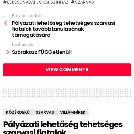
BÉKÉSCSABAI JÓKAI SZÍNHÁZ
SZARVAS
Previous article
See
more
Pályázati lehetőség tehetséges szarvasi
fiatalok továbbtanulásának
támogatására
Next article
Szórakozz FÜGGetlenül!
VIEW COMMENTS
KÖZÉRDEKŰ
SZARVAS
VILLÁMHÍREK
Pályázati lehetőség tehetséges
szarvasi fiatalok