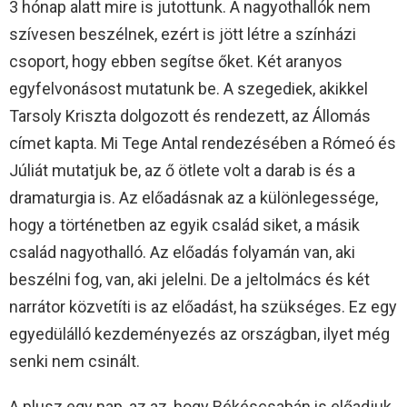
3 hónap alatt mire is jutottunk. A nagyothallók nem
szívesen beszélnek, ezért is jött létre a színházi
csoport, hogy ebben segítse őket. Két aranyos
egyfelvonásost mutatunk be. A szegediek, akikkel
Tarsoly Kriszta dolgozott és rendezett, az Állomás
címet kapta. Mi Tege Antal rendezésében a Rómeó és
Júliát mutatjuk be, az ő ötlete volt a darab is és a
dramaturgia is. Az előadásnak az a különlegessége,
hogy a történetben az egyik család siket, a másik
család nagyothalló. Az előadás folyamán van, aki
beszélni fog, van, aki jelelni. De a jeltolmács és két
narrátor közvetíti is az előadást, ha szükséges. Ez egy
egyedülálló kezdeményezés az országban, ilyet még
senki nem csinált.
A plusz egy nap, az az, hogy Békéscsabán is előadjuk