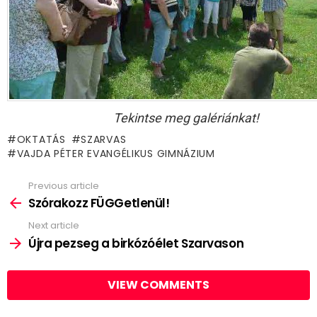
Tekintse meg galériánkat!
OKTATÁS
SZARVAS
VAJDA PÉTER EVANGÉLIKUS GIMNÁZIUM
Previous article
See
more
Szórakozz FÜGGetlenül!
Next article
Újra pezseg a birkózóélet Szarvason
VIEW COMMENTS