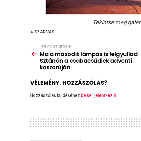
Tekintse meg galér
SZARVAS
Previous article
See
more
Ma a második lámpás is felgyullad
Sztánán a csabacsűdiek adventi
koszorúján
VÉLEMÉNY, HOZZÁSZÓLÁS?
Hozzászólás küldéséhez
be kell jelentkezni
.