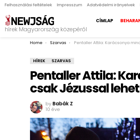
Felhasználási feltételek
Impresszum
Adatvédelmi irányelvek
CÍMLAP
BEHARA
hírek Magyarország közepéről
You are here:
Home
Szarvas
Pentaller Attila: Karácsonya mindenkinek csak Jézussal
HÍREK
SZARVAS
Pentaller Attila: 
csak Jézussal lehet
by
Babák Z
10 éve