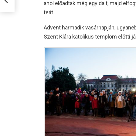
ahol előadtak még egy dalt, majd elfog
teát.
Advent harmadik vasárnapján, ugyaneb
Szent Klára katolikus templom előtti j