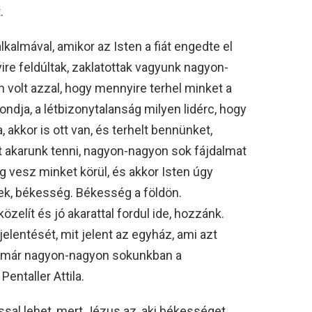
.
lkalmával, amikor az Isten a fiát engedte el
ire feldúltak, zaklatottak vagyunk nagyon-
 volt azzal, hogy mennyire terhel minket a
dja, a létbizonytalanság milyen lidérc, hogy
 akkor is ott van, és terhelt bennünket,
ót akarunk tenni, nagyon-nagyon sok fájdalmat
vesz minket körül, és akkor Isten úgy
ek, békesség. Békesség a földön.
özelít és jó akarattal fordul ide, hozzánk.
 jelentését, mit jelent az egyház, ami azt
lt már nagyon-nagyon sokunkban a
entaller Attila.
al lehet, mert Jézus az, aki békességet