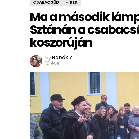
CSABACSŰD
HÍREK
Ma a második lámpá
Sztánán a csabacs
koszorúján
by
Babák Z
10 éve