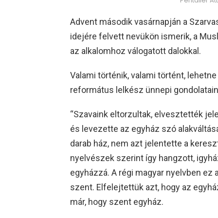
Pentaller At
Advent második vasárnapján a Szarvasi
idejére felvett nevükön ismerik, a Mus
az alkalomhoz válogatott dalokkal.
Valami történik, valami történt, lehetne
református lelkész ünnepi gondolatain
“Szavaink eltorzultak, elvesztették je
és levezette az egyház szó alakváltásá
darab ház, nem azt jelentette a keres
nyelvészek szerint így hangzott, igyház
egyházzá. A régi magyar nyelvben ez a k
szent. Elfelejtettük azt, hogy az egyh
már, hogy szent egyház.