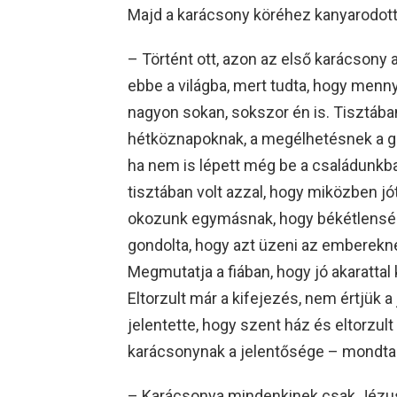
Majd a karácsony köréhez kanyarodott
– Történt ott, azon az első karácsony a
ebbe a világba, mert tudta, hogy menny
nagyon sokan, sokszor én is. Tisztában
hétköznapoknak, a megélhetésnek a gon
ha nem is lépett még be a családunkba,
tisztában volt azzal, hogy miközben j
okozunk egymásnak, hogy békétlenség 
gondolta, hogy azt üzeni az emberekn
Megmutatja a fiában, hogy jó akarattal k
Eltorzult már a kifejezés, nem értjük a
jelentette, hogy szent ház és eltorzu
karácsonynak a jelentősége – mondta P
– Karácsonya mindenkinek csak Jézuss