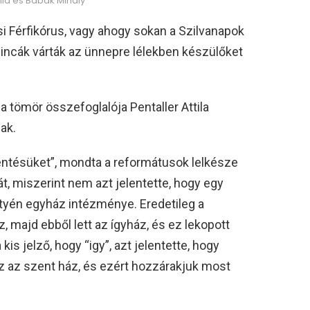
tila és Babák Mihály
 Férfikórus, vagy ahogy sokan a Szilvanapok
lincák várták az ünnepre lélekben készülőket
 a tömör összefoglalója Pentaller Attila
ak.
lentésüket”, mondta a reformátusok lelkésze
t, miszerint nem azt jelentette, hogy egy
ztyén egyház intézménye. Eredetileg a
, majd ebből lett az ígyház, és ez lekopott
is jelző, hogy “igy”, azt jelentette, hogy
áz az szent ház, és ezért hozzárakjuk most