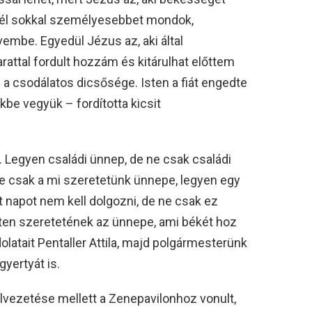
nnél sokkal személyesebbet mondok,
embe. Egyedül Jézus az, aki által
rattal fordult hozzám és kitárulhat előttem
a csodálatos dicsősége. Isten a fiát engedte
kbe vegyük – fordította kicsit
 Legyen családi ünnep, de ne csak családi
e csak a mi szeretetünk ünnepe, legyen egy
t napot nem kell dolgozni, de ne csak ez
sten szeretetének az ünnepe, ami békét hoz
latait Pentaller Attila, majd polgármesterünk
yertyát is.
elvezetése mellett a Zenepavilonhoz vonult,