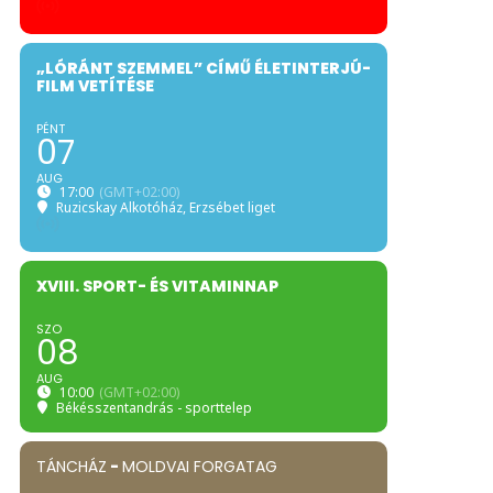
„LÓRÁNT SZEMMEL” CÍMŰ ÉLETINTERJÚ-
FILM VETÍTÉSE
PÉNT
07
AUG
17:00
(GMT+02:00)
Ruzicskay Alkotóház
, Erzsébet liget
XVIII. SPORT- ÉS VITAMINNAP
SZO
08
AUG
10:00
(GMT+02:00)
Békésszentandrás - sporttelep
TÁNCHÁZ
-
MOLDVAI FORGATAG