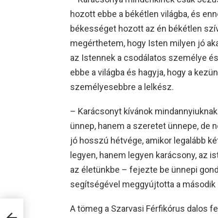
hozott ebbe a békétlen világba, és e
békességet hozott az én békétlen szív
megérthetem, hogy Isten milyen jó aka
az Istennek a csodálatos személye és 
ebbe a világba és hagyja, hogy a kezün
személyesebbre a lelkész.
– Karácsonyt kívánok mindannyiuknak.
ünnep, hanem a szeretet ünnepe, de n
jó hosszú hétvége, amikor legalább ké
legyen, hanem legyen karácsony, az i
az életünkbe – fejezte be ünnepi gondo
segítségével meggyújtotta a második g
d
A tömeg a Szarvasi Férfikórus dalos f