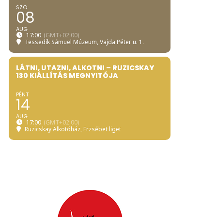
SZO
08
AUG
17:00
(GMT+02:00)
Tessedik Sámuel Múzeum
, Vajda Péter u. 1.
LÁTNI, UTAZNI, ALKOTNI – RUZICSKAY
130 KIÁLLÍTÁS MEGNYITÓJA
PÉNT
14
AUG
17:00
(GMT+02:00)
Ruzicskay Alkotóház
, Erzsébet liget