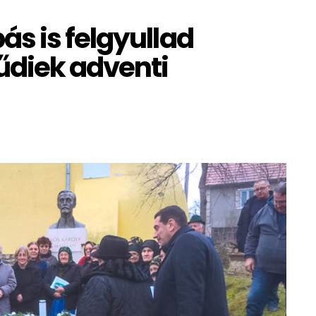
s is felgyullad
űdiek adventi