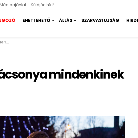
Médiaajánlat
Küldjön hírt!
NGOZÓ
EHETI EHETŐ
ÁLLÁS
SZARVASI UJSÁG
HIRD
 lehet
Karácsonya mindenkinek