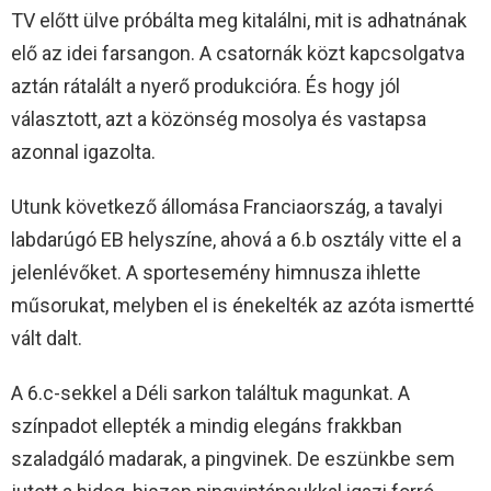
TV előtt ülve próbálta meg kitalálni, mit is adhatnának
elő az idei farsangon. A csatornák közt kapcsolgatva
aztán rátalált a nyerő produkcióra. És hogy jól
választott, azt a közönség mosolya és vastapsa
azonnal igazolta.
Utunk következő állomása Franciaország, a tavalyi
labdarúgó EB helyszíne, ahová a 6.b osztály vitte el a
jelenlévőket. A sportesemény himnusza ihlette
műsorukat, melyben el is énekelték az azóta ismertté
vált dalt.
A 6.c-sekkel a Déli sarkon találtuk magunkat. A
színpadot ellepték a mindig elegáns frakkban
szaladgáló madarak, a pingvinek. De eszünkbe sem