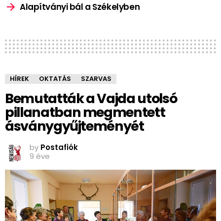
Alapítványi bál a Székelyben
HÍREK
OKTATÁS
SZARVAS
Bemutatták a Vajda utolsó
pillanatban megmentett
ásványgyűjteményét
by
Postafiók
9 éve