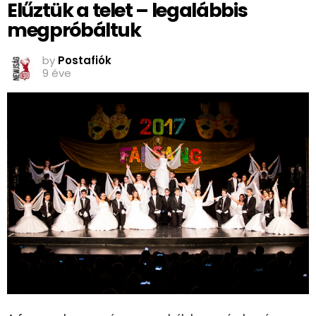
Elűztük a telet – legalábbis
megpróbáltuk
by
Postafiók
9 éve