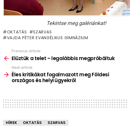
Tekintse meg galériánkat!
OKTATÁS
SZARVAS
VAJDA PÉTER EVANGÉLIKUS GIMNÁZIUM
Previous article
See
more
Elűztük a telet – legalábbis megpróbáltuk
Next article
Éles kritikákat fogalmazott meg Földesi
országos és helyi ügyekről
HÍREK
OKTATÁS
SZARVAS