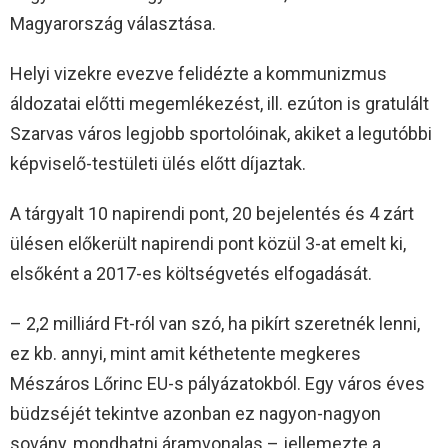
Magyarország választása.
Helyi vizekre evezve felidézte a kommunizmus
áldozatai előtti megemlékezést, ill. ezúton is gratulált
Szarvas város legjobb sportolóinak, akiket a legutóbbi
képviselő-testületi ülés előtt díjaztak.
A tárgyalt 10 napirendi pont, 20 bejelentés és 4 zárt
ülésen előkerült napirendi pont közül 3-at emelt ki,
elsőként a 2017-es költségvetés elfogadását.
– 2,2 milliárd Ft-ról van szó, ha pikírt szeretnék lenni,
ez kb. annyi, mint amit kéthetente megkeres
Mészáros Lőrinc EU-s pályázatokból. Egy város éves
büdzséjét tekintve azonban ez nagyon-nagyon
sovány, mondhatni áramvonalas – jellemezte a