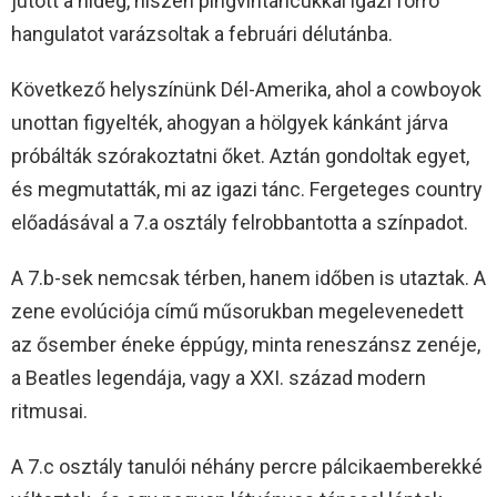
jutott a hideg, hiszen pingvintáncukkal igazi forró
hangulatot varázsoltak a februári délutánba.
Következő helyszínünk Dél-Amerika, ahol a cowboyok
unottan figyelték, ahogyan a hölgyek kánkánt járva
próbálták szórakoztatni őket. Aztán gondoltak egyet,
és megmutatták, mi az igazi tánc. Fergeteges country
előadásával a 7.a osztály felrobbantotta a színpadot.
A 7.b-sek nemcsak térben, hanem időben is utaztak. A
zene evolúciója című műsorukban megelevenedett
az ősember éneke éppúgy, minta reneszánsz zenéje,
a Beatles legendája, vagy a XXI. század modern
ritmusai.
A 7.c osztály tanulói néhány percre pálcikaemberekké