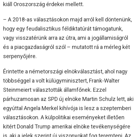
kiáll Oroszország érdekei mellett.
– A 2018-as választásokon majd arról kell döntenünk,
hogy egy feudalisztikus féldiktatúrát támogatunk,
vagy visszatérünk arra az útra, ami a jogállamiságról
és a piacgazdaságról szól – mutatott rá a mérleg két
serpenyőjére.
Érintette a németországi elnökválasztást, ahol nagy
többséggel a volt külügyminisztert, Frank-Walter
Steinmeiert választották államfőnek. Ezzel
párhuzamosan az SPD új elnöke Martin Schulz lett, aki
egyúttal Angela Merkel kihívója is lesz a szeptemberi
választásokon. A külpolitikai eseményeket illetően
kitért Donald Trump amerikai elnöke tevékenységére
is, aki a jelek szerint új viszonyokat fog teremteni. Az