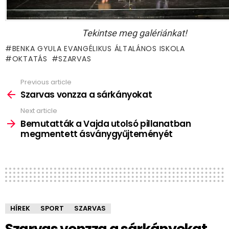
Tekintse meg galériánkat!
BENKA GYULA EVANGÉLIKUS ÁLTALÁNOS ISKOLA
OKTATÁS
SZARVAS
Previous article
See
more
Szarvas vonzza a sárkányokat
Next article
Bemutatták a Vajda utolsó pillanatban
megmentett ásványgyűjteményét
HÍREK
SPORT
SZARVAS
Szarvas vonzza a sárkányokat