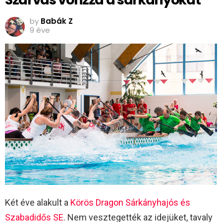
by
Babák Z
9 éve
Két éve alakult a
Körös Dragon Sárkányhajós és
Szabadidős SE
. Nem vesztegették az idejüket, tavaly