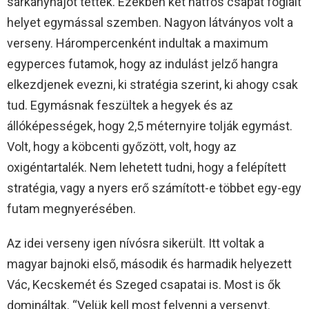
sárkányhajót tettek. Ezekben két hatfős csapat foglalt
helyet egymással szemben. Nagyon látványos volt a
verseny. Hárompercenként indultak a maximum
egyperces futamok, hogy az indulást jelző hangra
elkezdjenek evezni, ki stratégia szerint, ki ahogy csak
tud. Egymásnak feszültek a hegyek és az
állóképességek, hogy 2,5 méternyire tolják egymást.
Volt, hogy a köbcenti győzött, volt, hogy az
oxigéntartalék. Nem lehetett tudni, hogy a felépített
stratégia, vagy a nyers erő számított-e többet egy-egy
futam megnyerésében.
Az idei verseny igen nívósra sikerült. Itt voltak a
magyar bajnoki első, második és harmadik helyezett
Vác, Kecskemét és Szeged csapatai is. Most is ők
domináltak. “Velük kell most felvenni a versenyt.