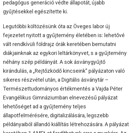
pedagógus generáció védte állapotát, újabb
gyűjtésekkel egészítette ki.
Legutóbbi költözésünk óta az Öveges labor új
fejezetet nyitott a gyűjtemény életében is: lehetővé
vált rendkívüli földrajz órák keretében bemutatni
diákjainknak az egykori leltárkönyvet, s a gyűjtemény
néhány szép példányát. A sok ásványgyűjtő
kirándulás, a „Rejtőzködő kincseink” pályázaton való
sikeres részvétel után, a Digitális ásványtár –
Természettudományos értékmentés a Vajda Péter
Evangélikus Gimnáziumban elnevezésű pályázat
lehetőséget ad a gyűjtemény teljes
állapotfelmérésére, digitalizálására, legszebb
példányaiból állandó kiállítás létrehozására. A pályázat