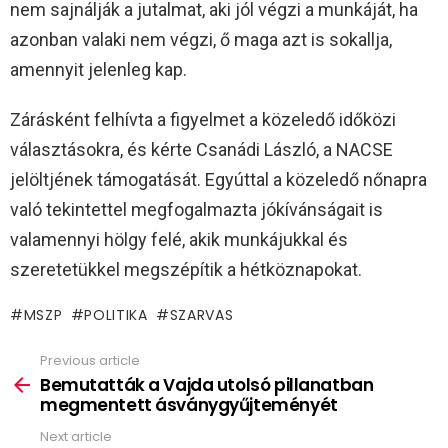
nem sajnálják a jutalmat, aki jól végzi a munkáját, ha
azonban valaki nem végzi, ő maga azt is sokallja,
amennyit jelenleg kap.
Zárásként felhívta a figyelmet a közeledő időközi
választásokra, és kérte Csanádi László, a NACSE
jelöltjének támogatását. Egyúttal a közeledő nőnapra
való tekintettel megfogalmazta jókívánságait is
valamennyi hölgy felé, akik munkájukkal és
szeretetükkel megszépítik a hétköznapokat.
MSZP
POLITIKA
SZARVAS
Previous article
See
more
Bemutatták a Vajda utolsó pillanatban
megmentett ásványgyűjteményét
Next article