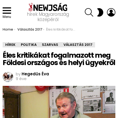
SEARCH
L
SWITCH
hírek Magyarország
SKIN
Menu
közepéről
You are here:
Home
Választás 2017
Éles kritikákat fogalmazott meg Földesi országos és helyi ügyekről
HÍREK
POLITIKA
SZARVAS
VÁLASZTÁS 2017
Éles kritikákat fogalmazott meg
Földesi országos és helyi ügyekről
by
Hegedűs Éva
9 éve