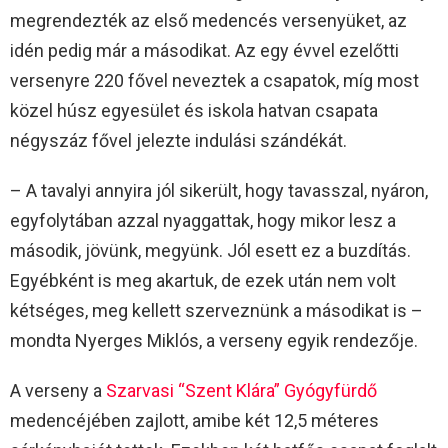
megrendezték az első medencés versenyüket, az
idén pedig már a másodikat. Az egy évvel ezelőtti
versenyre 220 fővel neveztek a csapatok, míg most
közel húsz egyesület és iskola hatvan csapata
négyszáz fővel jelezte indulási szándékát.
– A tavalyi annyira jól sikerült, hogy tavasszal, nyáron,
egyfolytában azzal nyaggattak, hogy mikor lesz a
második, jövünk, megyünk. Jól esett ez a buzdítás.
Egyébként is meg akartuk, de ezek után nem volt
kétséges, meg kellett szerveznünk a másodikat is –
mondta Nyerges Miklós, a verseny egyik rendezője.
A verseny a
Szarvasi “Szent Klára” Gyógyfürdő
medencéjében zajlott, amibe két 12,5 méteres