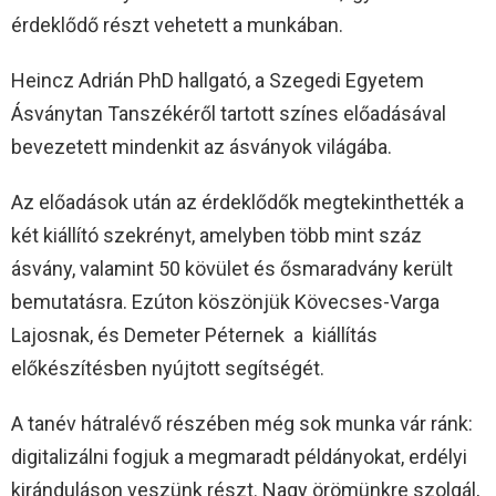
érdeklődő részt vehetett a munkában.
Heincz Adrián PhD hallgató, a Szegedi Egyetem
Ásványtan Tanszékéről tartott színes előadásával
bevezetett mindenkit az ásványok világába.
Az előadások után az érdeklődők megtekinthették a
két kiállító szekrényt, amelyben több mint száz
ásvány, valamint 50 kövület és ősmaradvány került
bemutatásra. Ezúton köszönjük Kövecses-Varga
Lajosnak, és Demeter Péternek a kiállítás
előkészítésben nyújtott segítségét.
A tanév hátralévő részében még sok munka vár ránk:
digitalizálni fogjuk a megmaradt példányokat, erdélyi
kiránduláson veszünk részt. Nagy örömünkre szolgál,