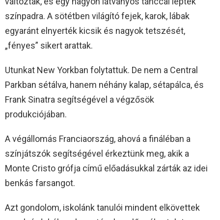
változtak, és egy nagyon látványos tánccal léptek
színpadra. A sötétben világító fejek, karok, lábak
egyaránt elnyerték kicsik és nagyok tetszését,
„fényes” sikert arattak.
Utunkat New Yorkban folytattuk. De nem a Central
Parkban sétálva, hanem néhány kalap, sétapálca, és
Frank Sinatra segítségével a végzősök
produkciójában.
A végállomás Franciaország, ahová a fináléban a
színjátszók segítségével érkeztünk meg, akik a
Monte Cristo grófja című előadásukkal zárták az idei
benkás farsangot.
Azt gondolom, iskolánk tanulói mindent elkövettek