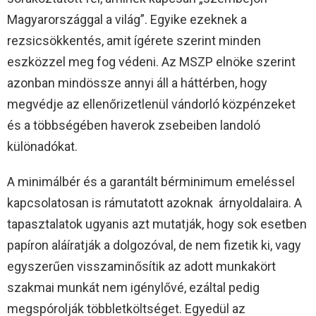
Magyarországgal a világ”. Egyike ezeknek a
rezsicsökkentés, amit ígérete szerint minden
eszközzel meg fog védeni. Az MSZP elnöke szerint
azonban mindössze annyi áll a háttérben, hogy
megvédje az ellenőrizetlenül vándorló közpénzeket
és a többségében haverok zsebeiben landoló
különadókat.
A minimálbér és a garantált bérminimum emeléssel
kapcsolatosan is rámutatott azoknak árnyoldalaira. A
tapasztalatok ugyanis azt mutatják, hogy sok esetben
papíron aláíratják a dolgozóval, de nem fizetik ki, vagy
egyszerűen visszaminősítik az adott munkakört
szakmai munkát nem igénylővé, ezáltal pedig
megspórolják többletköltséget. Egyedül az