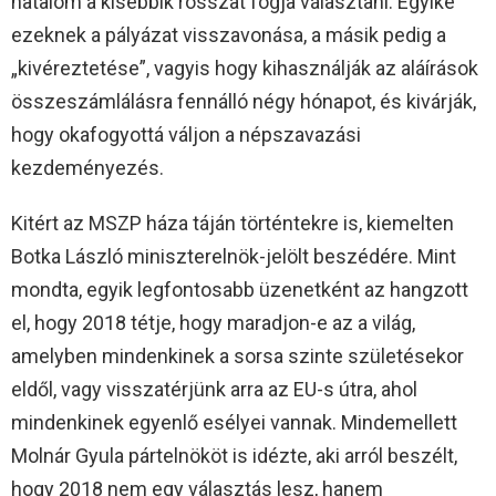
hatalom a kisebbik rosszat fogja választani. Egyike
ezeknek a pályázat visszavonása, a másik pedig a
„kivéreztetése”, vagyis hogy kihasználják az aláírások
összeszámlálásra fennálló négy hónapot, és kivárják,
hogy okafogyottá váljon a népszavazási
kezdeményezés.
Kitért az MSZP háza táján történtekre is, kiemelten
Botka László miniszterelnök-jelölt beszédére. Mint
mondta, egyik legfontosabb üzenetként az hangzott
el, hogy 2018 tétje, hogy maradjon-e az a világ,
amelyben mindenkinek a sorsa szinte születésekor
eldől, vagy visszatérjünk arra az EU-s útra, ahol
mindenkinek egyenlő esélyei vannak. Mindemellett
Molnár Gyula pártelnököt is idézte, aki arról beszélt,
hogy 2018 nem egy választás lesz, hanem