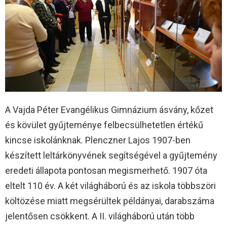
A Vajda Péter Evangélikus Gimnázium ásvány, kőzet
és kövület gyűjteménye felbecsülhetetlen értékű
kincse iskolánknak. Plenczner Lajos 1907-ben
készített leltárkönyvének segítségével a gyűjtemény
eredeti állapota pontosan megismerhető. 1907 óta
eltelt 110 év. A két világháború és az iskola többszöri
költözése miatt megsérültek példányai, darabszáma
jelentősen csökkent. A II. világháború után több