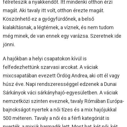
félreteszik a nyakkendőt. Itt mindenki otthon érzi
magát. Aki tavaly itt volt, otthon érezte magát.
Köszönhető ez a gyógyfürdőnek, a belső
kialakításnak, a légtérnek, a víznek, és nem tudom
még minek, de van ennek egy varázsa. Szeretnek ide
jönni.
A hajókban a helyi csapatokon kívül is
felfedezhettünk szarvasi arcokat. A váciak
mixcsapatában evezett Ördög Andrea, aki ott él vagy
húsz éve. Napi rendszerességgel edzenek a Dunai
Sárkányok váci sárkányhajó-egyesületben. A váciak
nemzetközi szinten eveznek, tavaly Rómában Európa-
bajnokságot nyertek a női tízes és a mix hajójukkal
500 méteren. Tavaly a női és a férfi kategóriát is
nyerték, a mixük harmadik lett. Most hat, két női, két