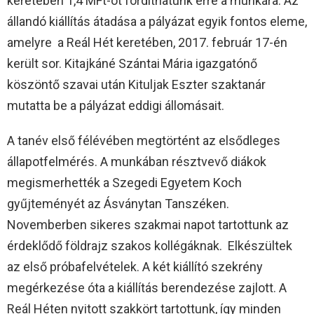
keretében 1,4 MFt-ot fordíthatunk erre a munkára. Az
állandó kiállítás átadása a pályázat egyik fontos eleme,
amelyre a Reál Hét keretében, 2017. február 17-én
került sor. Kitajkáné Szántai Mária igazgatónő
köszöntő szavai után Kituljak Eszter szaktanár
mutatta be a pályázat eddigi állomásait.
A tanév első félévében megtörtént az elsődleges
állapotfelmérés. A munkában résztvevő diákok
megismerhették a Szegedi Egyetem Koch
gyűjteményét az Ásványtan Tanszéken.
Novemberben sikeres szakmai napot tartottunk az
érdeklődő földrajz szakos kollégáknak. Elkészültek
az első próbafelvételek. A két kiállító szekrény
megérkezése óta a kiállítás berendezése zajlott. A
Reál Héten nyitott szakkört tartottunk, így minden