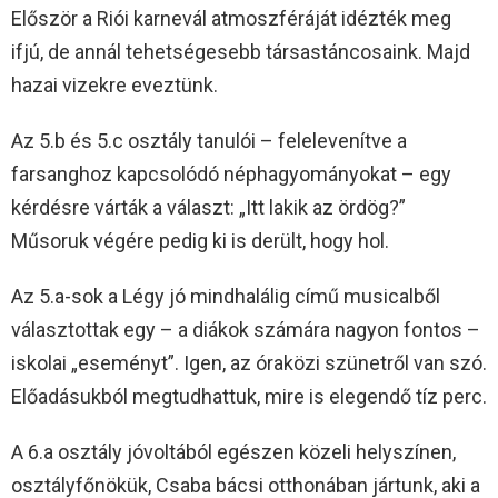
Először a Riói karnevál atmoszféráját idézték meg
ifjú, de annál tehetségesebb társastáncosaink. Majd
hazai vizekre eveztünk.
Az 5.b és 5.c osztály tanulói – felelevenítve a
farsanghoz kapcsolódó néphagyományokat – egy
kérdésre várták a választ: „Itt lakik az ördög?”
Műsoruk végére pedig ki is derült, hogy hol.
Az 5.a-sok a Légy jó mindhalálig című musicalből
választottak egy – a diákok számára nagyon fontos –
iskolai „eseményt”. Igen, az óraközi szünetről van szó.
Előadásukból megtudhattuk, mire is elegendő tíz perc.
A 6.a osztály jóvoltából egészen közeli helyszínen,
osztályfőnökük, Csaba bácsi otthonában jártunk, aki a