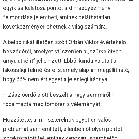
egyik sarkalatosa pontot a klímaegyezmény
felmondása jelentheti, aminek beláthatatlan
következményei lehetnek a világ számára.
A belpolitikát illetően szólt Orbán Viktor évértékelő
beszédéről, amelyet stílszerűen a „szürke ötven
árnyalatként” jellemzett. Ebből kiindulva utalt a
lakossági felmérésre is, amely alapján megállítható,
hogy 66% nem ért egyet a jelenlegi iránnyal.
– Zászlóerdő előtt beszélt a nagy semmiről –
fogalmazta meg tömören a véleményét.
Hozzátette, a miniszterelnök egyetlen valós
problémát sem említett, ellenben öt olyan pontot
sorakoztatott fel, aminek kapcsán „szembejön