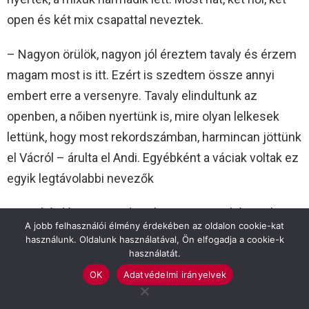
open és két mix csapattal neveztek.
– Nagyon örülök, nagyon jól éreztem tavaly és érzem
magam most is itt. Ezért is szedtem össze annyi
embert erre a versenyre. Tavaly elindultunk az
openben, a nőiben nyertünk is, mire olyan lelkesek
lettünk, hogy most rekordszámban, harmincan jöttünk
el Vácról – árulta el Andi. Egyébként a váciak voltak ez
egyik legtávolabbi nevezők
Arra a kérdésemre Andrea, hogy szarvasiként milyen
A jobb felhasználói élmény érdekében az oldalon cookie-kat
itthon versenyezni a régi barátok ellen, a következőt
használunk. Oldalunk használatával, Ön elfogadja a cookie-k
válaszolta:
használatát.
OK
Adatvédelmi irányelvek
– Most volt Százhalombattán egy medencés verseny.