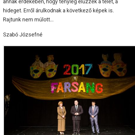
annak érdekében, hogy tényleg elűzzék a telet, a
hideget. Erről árulkodnak a következő képek is.
Rajtunk nem múlott…
Szabó Józsefné