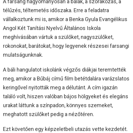
A farsang hagyományosan a bálak, a szórakozás, a
télűzés, téltemetés időszaka. Erre a feladatra
vállalkoztunk mi is, amikor a Benka Gyula Evangélikus
Angol Két Tanítási Nyelvű Általános Iskola
meghívásában vártuk a szülőket, nagyszülőket,
rokonokat, barátokat, hogy legyenek részesei farsangi
mulatságunknak.
A báli hangulatot iskolánk végzős diákjai teremtették
meg, amikor a Bűbáj című film betétdalára varázslatos
keringővel nyitották meg a délutánt. A cím igazán
találó volt, hiszen valóban bájos hölgyeket és elegáns
urakat láttunk a színpadon, könnyes szemeket,
meghatott szülőket pedig a nézőtéren.
Ezt követően egy képzeletbeli utazás vette kezdetét.