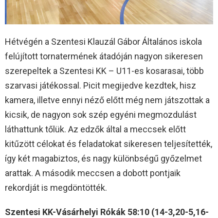
Hétvégén a Szentesi Klauzál Gábor Általános iskola
felújított tornatermének átadóján nagyon sikeresen
szerepeltek a Szentesi KK – U11-es kosarasai, több
szarvasi játékossal. Picit megijedve kezdtek, hisz
kamera, illetve ennyi néző előtt még nem játszottak a
kicsik, de nagyon sok szép egyéni megmozdulást
láthattunk tőlük. Az edzők által a meccsek előtt
kitűzött célokat és feladatokat sikeresen teljesítették,
így két magabiztos, és nagy különbségű győzelmet
arattak. A második meccsen a dobott pontjaik
rekordját is megdöntötték.
Szentesi KK-Vásárhelyi Rókák 58:10 (14-3,20-5,16-