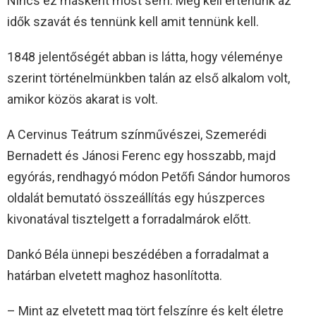
Nincs ez másként most sem. Meg kell értenünk az
idők szavát és tennünk kell amit tennünk kell.
1848 jelentőségét abban is látta, hogy véleménye
szerint történelmünkben talán az első alkalom volt,
amikor közös akarat is volt.
A Cervinus Teátrum színművészei, Szemerédi
Bernadett és Jánosi Ferenc egy hosszabb, majd
egyórás, rendhagyó módon Petőfi Sándor humoros
oldalát bemutató összeállítás egy húszperces
kivonatával tisztelgett a forradalmárok előtt.
Dankó Béla ünnepi beszédében a forradalmat a
határban elvetett maghoz hasonlította.
– Mint az elvetett mag tört felszínre és kelt életre