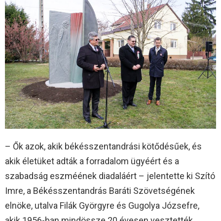
– Ők azok, akik békésszentandrási kötődésűek, és
akik életüket adták a forradalom ügyéért és a
szabadság eszméének diadaláért – jelentette ki Szító
Imre, a Békésszentandrás Baráti Szövetségének
elnöke, utalva Filák Györgyre és Gugolya Józsefre,
akik 1956-ban mindössze 20 évesen vesztették