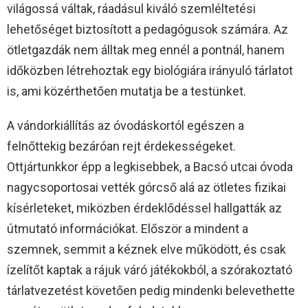
világossá váltak, ráadásul kiváló szemléltetési
lehetőséget biztosított a pedagógusok számára. Az
ötletgazdák nem álltak meg ennél a pontnál, hanem
időközben létrehoztak egy biológiára irányuló tárlatot
is, ami közérthetően mutatja be a testünket.
A vándorkiállítás az óvodáskortól egészen a
felnőttekig bezáróan rejt érdekességeket.
Ottjártunkkor épp a legkisebbek, a Bacsó utcai óvoda
nagycsoportosai vették górcső alá az ötletes fizikai
kísérleteket, miközben érdeklődéssel hallgatták az
útmutató információkat. Először a mindent a
szemnek, semmit a kéznek elve működött, és csak
ízelítőt kaptak a rájuk váró játékokból, a szórakoztató
tárlatvezetést követően pedig mindenki belevethette