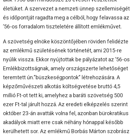
életüket. A szervezet a nemzeti ünnep szellemiségét
és időpontját ragadta meg a célból, hogy felavassa az
’56-os forradalom tiszteletére állított emlékművet.
A szövetség elnöke köszöntőjében röviden felidézte
az emlékmű születésének történetét, ami 2015-re
nyúlik vissza. Ekkor nyújtottak be pályázatot az ’56-os
Emlékbizottságnak, amely országszerte lehetőséget
teremtett ún.”büszkeségpontok” létrehozására. A
képzőművészeti alkotás költségvetése bruttó 4,5
millió Ft-ot tett ki, amelyhez a baráti szövetség 500
ezer Ft-tal járult hozzá. Az eredeti elképzelés szerint
október 23-án avatták volna fel, azonban bürokratikus
akadályok miatt erre csak néhány hónappal később
kerülhetett sor. Az emlékmű Borbás Márton szobrász