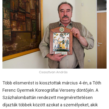
Csasztvan András
Több elismerést is kiosztottak március 4-én, a Tóth
Ferenc Gyermek Koreográfiai Verseny döntőjén. A
Százhalombattán rendezett megmérettetésen
díjazták többek között azokat a személyeket, akik