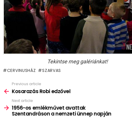
Tekintse meg galériánkat!
CERVINUSHÁZ
SZARVAS
Previous article
See
more
Kosarazás Robi edzővel
Next article
1956-os emlékművet avattak
Szentandráson a nemzeti ünnep napján