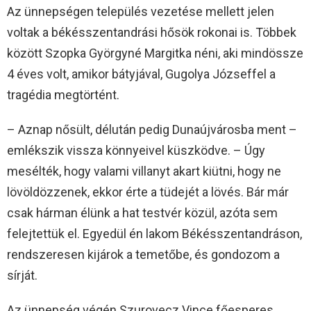
Az ünnepségen település vezetése mellett jelen
voltak a békésszentandrási hősök rokonai is. Többek
között Szopka Györgyné Margitka néni, aki mindössze
4 éves volt, amikor bátyjával, Gugolya Józseffel a
tragédia megtörtént.
– Aznap nősült, délután pedig Dunaújvárosba ment –
emlékszik vissza könnyeivel küszködve. – Úgy
mesélték, hogy valami villanyt akart kiütni, hogy ne
lövöldözzenek, ekkor érte a tüdejét a lövés. Bár már
csak hárman élünk a hat testvér közül, azóta sem
felejtettük el. Egyedül én lakom Békésszentandráson,
rendszeresen kijárok a temetőbe, és gondozom a
sírját.
Az ünnepség végén Szurovecz Vince főesperes