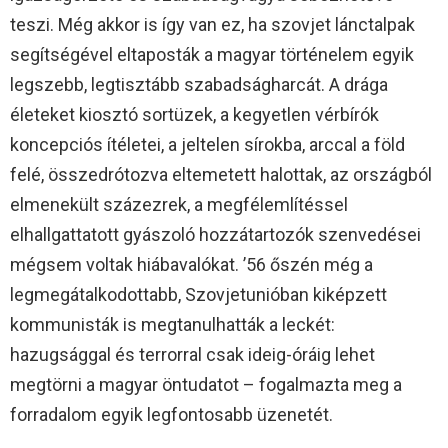
teszi. Még akkor is így van ez, ha szovjet lánctalpak
segítségével eltaposták a magyar történelem egyik
legszebb, legtisztább szabadságharcát. A drága
életeket kiosztó sortüzek, a kegyetlen vérbírók
koncepciós ítéletei, a jeltelen sírokba, arccal a föld
felé, összedrótozva eltemetett halottak, az országból
elmenekült százezrek, a megfélemlítéssel
elhallgattatott gyászoló hozzátartozók szenvedései
mégsem voltak hiábavalókat. ’56 őszén még a
legmegátalkodottabb, Szovjetunióban kiképzett
kommunisták is megtanulhatták a leckét:
hazugsággal és terrorral csak ideig-óráig lehet
megtörni a magyar öntudatot – fogalmazta meg a
forradalom egyik legfontosabb üzenetét.