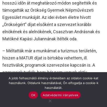
hosszú időn át meghatározó módon segítették és
támogatták az Örökség Gyermek Népművészeti
Egyesület munkáját. Az idei évben életre hívott
„Örökségért” díjat elsőként a szervezet korábbi
elnökének és alelnökének, Csasztvan Andrásnak és
Matókné Kapási Juliannának ítélték oda.
– Méltatták már a munkámat a turizmus területén,
hiszen a MATUR díjat is birtokba vehettem, ill.
fesztiválok, programok szervezése kapcsán is. A
szarvasiak tudják, hogy bár nem vagyok aktív
A jobb felhasználói élmény érdekében az oldalon cookie-kat
próbatermi oktató, a legszorosabb kötődésem mégis
használunk. Oldalunk használatával, Ön elfogadja a cookie-k
ehhez a területhez van. Kimondom tehát, hogy
használatát.
szívem csücske a néptánc és a népművészet, a díj
OK
Adatvédelmi irányelvek
pedig különösen az. Nagyon megérintett, hogy az