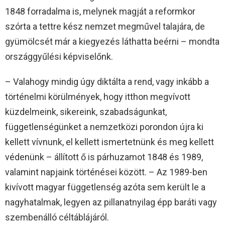
1848 forradalma is, melynek magját a reformkor
szórta a tettre kész nemzet megművel talajára, de
gyümölcsét már a kiegyezés láthatta beérni – mondta
országgyűlési képviselőnk.
– Valahogy mindig úgy diktálta a rend, vagy inkább a
történelmi körülmények, hogy itthon megvívott
küzdelmeink, sikereink, szabadságunkat,
függetlenségünket a nemzetközi porondon újra ki
kellett vívnunk, el kellett ismertetnünk és meg kellett
védenünk – állított ő is párhuzamot 1848 és 1989,
valamint napjaink történései között. – Az 1989-ben
kivívott magyar függetlenség azóta sem került le a
nagyhatalmak, legyen az pillanatnyilag épp baráti vagy
szembenálló céltáblájáról.