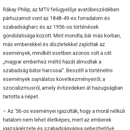
Rákay Philip, az MTV felügyelője avatóbeszédében
párhuzamot vont az 1848-49-es forradalom és
szabadságharc és az 1956-os történések
gondolatisága között. Mint mondta, bár más korban,
más emberekkel és díszletekkel zajlottak az
események, mindkét esetben azonos volt a cél:
„magyar emberhez méltó hazát álmodtak a
szabadság bátor harcosai”. Beszélt a történelmi
események sajnálatos következményeiről, a
szocializmusról, amely évtizedeken át hazugságban
tartotta a népet.
– Az ’56-os eseményei igazolták, hogy a morál nélküli
hatalom nem lehet életképes, mert az emberek
igazságérzete és szabadságvágya sebezhetővé