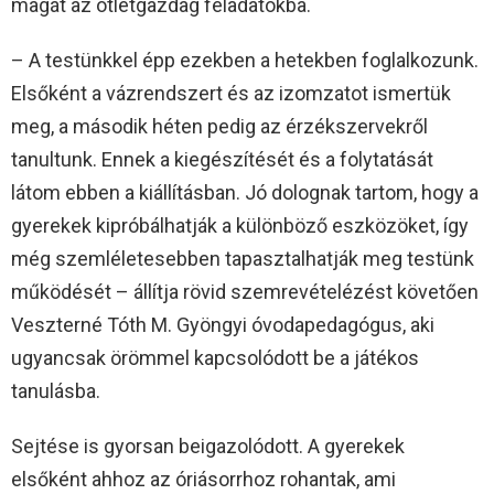
magát az ötletgazdag feladatokba.
– A testünkkel épp ezekben a hetekben foglalkozunk.
Elsőként a vázrendszert és az izomzatot ismertük
meg, a második héten pedig az érzékszervekről
tanultunk. Ennek a kiegészítését és a folytatását
látom ebben a kiállításban. Jó dolognak tartom, hogy a
gyerekek kipróbálhatják a különböző eszközöket, így
még szemléletesebben tapasztalhatják meg testünk
működését – állítja rövid szemrevételézést követően
Veszterné Tóth M. Gyöngyi óvodapedagógus, aki
ugyancsak örömmel kapcsolódott be a játékos
tanulásba.
Sejtése is gyorsan beigazolódott. A gyerekek
elsőként ahhoz az óriásorrhoz rohantak, ami