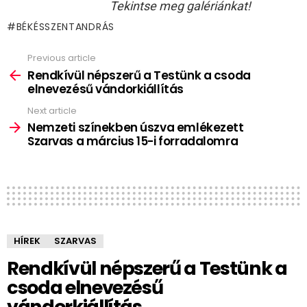
Tekintse meg galériánkat!
BÉKÉSSZENTANDRÁS
Previous article
See
more
Rendkívül népszerű a Testünk a csoda
elnevezésű vándorkiállítás
Next article
Nemzeti színekben úszva emlékezett
Szarvas a március 15-i forradalomra
HÍREK
SZARVAS
Rendkívül népszerű a Testünk a
csoda elnevezésű
vándorkiállítás