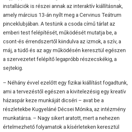
installációk is részei annak az interaktív kiállításnak,
amely március 13-án nyílt meg a Cervinus Teátrum
pinceklubjában. A testünk a csoda című tárlat az
emberi test felépítését, működését mutatja be, a
csont-és érrendszertől kiindulva az izmok, a szív, a
máj, a tüdő és az agy működésén keresztül egészen
a szervezetet felépítő legapróbb részecskékig, a
sejtekig.
– Néhány évvel ezelőtt egy fizikai kiállítást fogadtunk,
ami a tervezéstől egészen a kivitelezésig egy kreatív
házaspár keze munkáját dicséri – avat be a
részletekbe Kugyeláné Décsei Mónika, az intézmény
munkatársa. – Nagy sikert aratott, mert a nehezen
értelmezhető folyamatok a kísérleteken keresztül