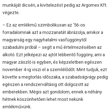
munkáját dicséri, a kivitelezést pedig az Argomex Kft.
végezte.
– Ez az emlékmű szimbolikusan az ’56-os
forradalomnak azt a mozzanatát ábrázolja, amikor a
magyarság egy nagyhatalmi vasfüggönytől
szabadulni próbál – segít a mű értelmezésében az
alkotó. Ezt jelképezi az ajtót lebbentő függöny, ami a
magyar zászló is egyben, és képzeletben egészen
november 4-ig viszi el a szemlélődőt. Mint tudjuk, ezt
követte a megtorlás időszaka, a szabadságvágy pedig
egészen a rendszerváltásig ott dolgozott az
emberekben. Mégis azt gondolom, ennek a néhány
hétnek köszönhetően lehet most nekünk
emlékművünk.