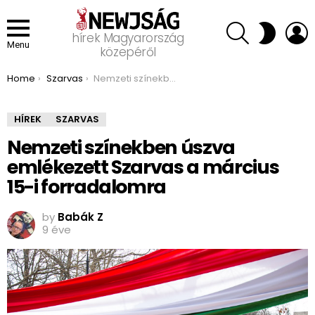
SEARCH
L
SWITCH
hírek Magyarország
SKIN
Menu
közepéről
You are here:
Home
Szarvas
Nemzeti színekben úszva emlékezett Szarvas a március 15-i forradalomra
HÍREK
SZARVAS
Nemzeti színekben úszva
emlékezett Szarvas a március
15-i forradalomra
by
Babák Z
9 éve