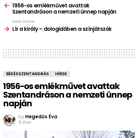
more
1956-os emlékművet avattak
Szentandráson a nemzeti ünnep napján
Next article
Lír a király – dologidőben a színjátszók
BÉKÉSSZENTANDRÁS
HÍREK
1956-os emlékművet avattak
Szentandráson a nemzeti ünnep
napján
by
Hegedűs Éva
9 éve