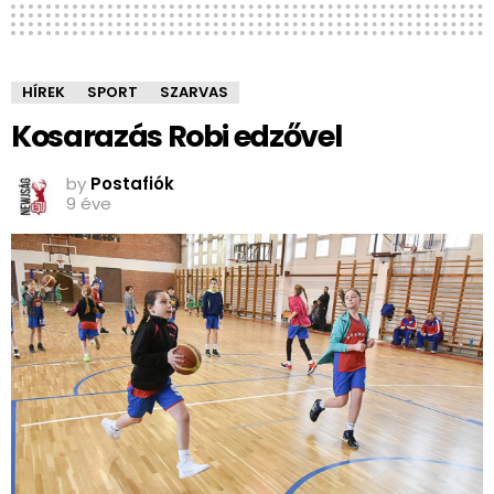
HÍREK
SPORT
SZARVAS
Kosarazás Robi edzővel
by
Postafiók
9 éve