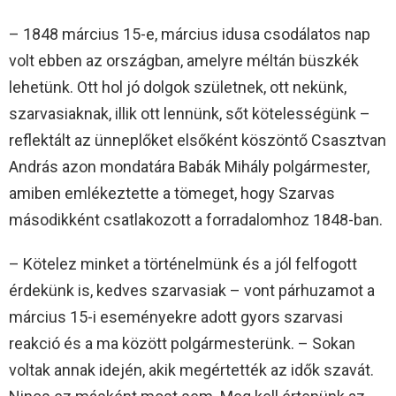
– 1848 március 15-e, március idusa csodálatos nap
volt ebben az országban, amelyre méltán büszkék
lehetünk. Ott hol jó dolgok születnek, ott nekünk,
szarvasiaknak, illik ott lennünk, sőt kötelességünk –
reflektált az ünneplőket elsőként köszöntő Csasztvan
András azon mondatára Babák Mihály polgármester,
amiben emlékeztette a tömeget, hogy Szarvas
másodikként csatlakozott a forradalomhoz 1848-ban.
– Kötelez minket a történelmünk és a jól felfogott
érdekünk is, kedves szarvasiak – vont párhuzamot a
március 15-i eseményekre adott gyors szarvasi
reakció és a ma között polgármesterünk. – Sokan
voltak annak idején, akik megértették az idők szavát.