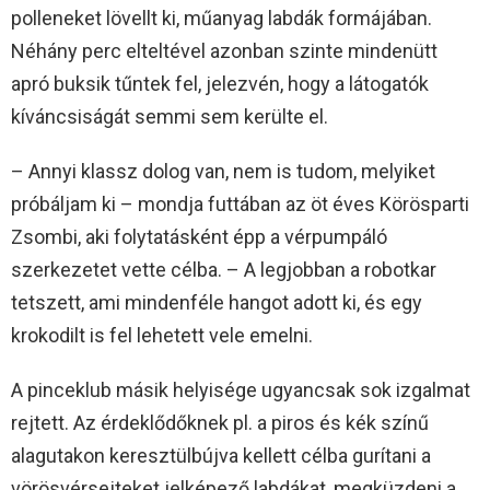
polleneket lövellt ki, műanyag labdák formájában.
Néhány perc elteltével azonban szinte mindenütt
apró buksik tűntek fel, jelezvén, hogy a látogatók
kíváncsiságát semmi sem kerülte el.
– Annyi klassz dolog van, nem is tudom, melyiket
próbáljam ki – mondja futtában az öt éves Körösparti
Zsombi, aki folytatásként épp a vérpumpáló
szerkezetet vette célba. – A legjobban a robotkar
tetszett, ami mindenféle hangot adott ki, és egy
krokodilt is fel lehetett vele emelni.
A pinceklub másik helyisége ugyancsak sok izgalmat
rejtett. Az érdeklődőknek pl. a piros és kék színű
alagutakon keresztülbújva kellett célba gurítani a
vörösvérsejteket jelképező labdákat, megküzdeni a