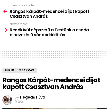
Previous article
See
more
Rangos Kárpát-medencei díjat kapott
Csasztvan András
Next article
Rendkívül népszerű a Testünk a csoda
elnevezésű vándorkiállítás
HÍREK
SZARVAS
Rangos Kárpát-medencei díjat
kapott Csasztvan András
by
Hegedűs Éva
9 éve