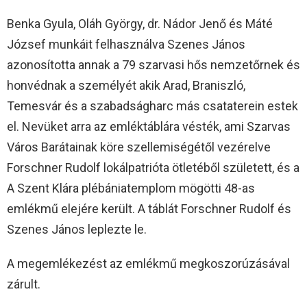
Benka Gyula, Oláh György, dr. Nádor Jenő és Máté
József munkáit felhasználva Szenes János
azonosította annak a 79 szarvasi hős nemzetőrnek és
honvédnak a személyét akik Arad, Braniszló,
Temesvár és a szabadságharc más csataterein estek
el. Nevüket arra az emléktáblára vésték, ami Szarvas
Város Barátainak köre szellemiségétől vezérelve
Forschner Rudolf lokálpatrióta ötletéből született, és a
A Szent Klára plébániatemplom mögötti 48-as
emlékmű elejére került. A táblát Forschner Rudolf és
Szenes János leplezte le.
A megemlékezést az emlékmű megkoszorúzásával
zárult.