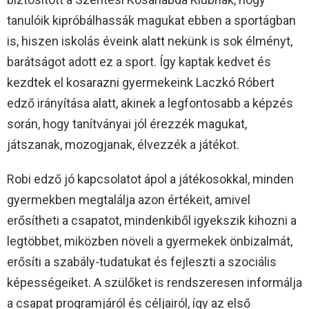
tanulóik kipróbálhassák magukat ebben a sportágban
is, hiszen iskolás éveink alatt nekünk is sok élményt,
barátságot adott ez a sport. Így kaptak kedvet és
kezdtek el kosarazni gyermekeink Laczkó Róbert
edző irányítása alatt, akinek a legfontosabb a képzés
során, hogy tanítványai jól érezzék magukat,
játszanak, mozogjanak, élvezzék a játékot.
Robi edző jó kapcsolatot ápol a játékosokkal, minden
gyermekben megtalálja azon értékeit, amivel
erősítheti a csapatot, mindenkiből igyekszik kihozni a
legtöbbet, miközben növeli a gyermekek önbizalmát,
erősíti a szabály-tudatukat és fejleszti a szociális
képességeiket. A szülőket is rendszeresen informálja
a csapat programjáról és céljairól, így az első