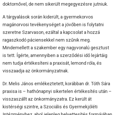
doktornővel, de nem sikerült megegyezésre jutniuk.
A tárgyalások során kiderült, a gyermekorvos
magánorvosi tevékenységet a jövőben is folytatni
szeretne Szarvason, ezáltal a kapcsolat a hozzá
ragaszkodó páciensekkel nem szűnik meg.
Mindemellett a szakember egy nagyvonalú gesztust
is tett. Ígérte, amennyiben a szerződési idő lejártáig
nem tudja értékesíteni a praxisát, lemond róla, és
visszaadja az önkormányzatnak.
Dr. Melis János emlékeztetett, korábban dr. Tóth Sára
praxisa is – hathónapnyi sikertelen értékesítés után –
visszaszállt az önkormányzatra. Ez került át
kistérségi szintre, a Szociális és Gyermekjóléti
Intézményhez, ahol jelenleg helyettesítés formájában