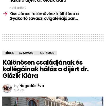
hálás a díjért dr. Glózik Klára
Next article
Kiss János fotóművész kiállítása a
Gyakorló tavaszi ovigalériájában…
HÍREK
SZARVAS
TURIZMUS
Különösen családjának és
kollégáinak hálás a díjért dr.
Glózik Klára
by
Hegedűs Éva
9 éve