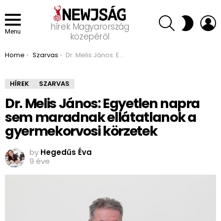
SEARCH
L
SWITCH
hírek Magyarország
SKIN
Menu
közepéről
You are here:
Home
Szarvas
Dr. Melis János: Egyetlen napra sem maradnak ellátatlanok a gyermekorvosi körzetek
HÍREK
SZARVAS
Dr. Melis János: Egyetlen napra
sem maradnak ellátatlanok a
gyermekorvosi körzetek
by
Hegedűs Éva
9 éve