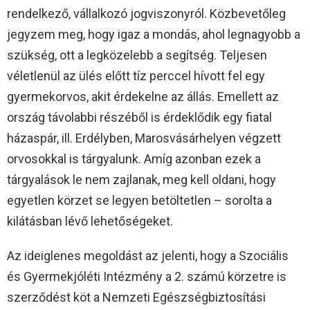
rendelkező, vállalkozó jogviszonyról. Közbevetőleg
jegyzem meg, hogy igaz a mondás, ahol legnagyobb a
szükség, ott a legközelebb a segítség. Teljesen
véletlenül az ülés előtt tíz perccel hívott fel egy
gyermekorvos, akit érdekelne az állás. Emellett az
ország távolabbi részéből is érdeklődik egy fiatal
házaspár, ill. Erdélyben, Marosvásárhelyen végzett
orvosokkal is tárgyalunk. Amíg azonban ezek a
tárgyalások le nem zajlanak, meg kell oldani, hogy
egyetlen körzet se legyen betöltetlen – sorolta a
kilátásban lévő lehetőségeket.
Az ideiglenes megoldást az jelenti, hogy a Szociális
és Gyermekjóléti Intézmény a 2. számú körzetre is
szerződést köt a Nemzeti Egészségbiztosítási