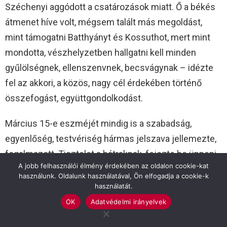
Széchenyi aggódott a csatározások miatt. Ő a békés
átmenet híve volt, mégsem talált más megoldást,
mint támogatni Batthyányt és Kossuthot, mert mint
mondotta, vészhelyzetben hallgatni kell minden
gyűlölségnek, ellenszenvnek, becsvágynak – idézte
fel az akkori, a közös, nagy cél érdekében történő
összefogást, együttgondolkodást.
Március 15-e eszméjét mindig is a szabadság,
egyenlőség, testvériség hármas jelszava jellemezte,
fogalmazott. Tisztelet a bátraknak, fejezte be ünnepi
A jobb felhasználói élmény érdekében az oldalon cookie-kat
beszédét Molnár József.
használunk. Oldalunk használatával, Ön elfogadja a cookie-k
használatát.
Donka Zoltán Dániel Juhász Gyula Március idusára
OK
Adatvédelmi irányelvek
című versrészlete után Szemerédi Bernadett és
Jánosi Ferenc, a Cervinus Teátrum színművészei egy