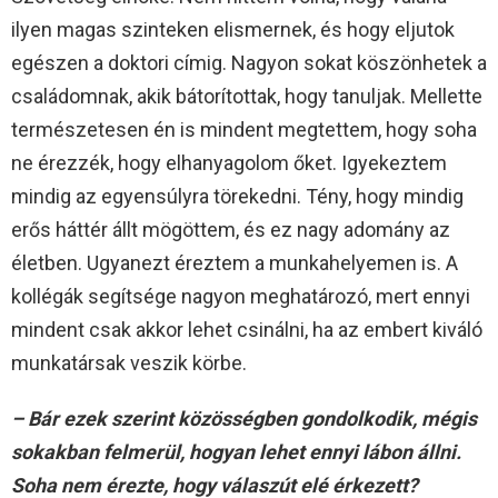
ilyen magas szinteken elismernek, és hogy eljutok
egészen a doktori címig. Nagyon sokat köszönhetek a
családomnak, akik bátorítottak, hogy tanuljak. Mellette
természetesen én is mindent megtettem, hogy soha
ne érezzék, hogy elhanyagolom őket. Igyekeztem
mindig az egyensúlyra törekedni. Tény, hogy mindig
erős háttér állt mögöttem, és ez nagy adomány az
életben. Ugyanezt éreztem a munkahelyemen is. A
kollégák segítsége nagyon meghatározó, mert ennyi
mindent csak akkor lehet csinálni, ha az embert kiváló
munkatársak veszik körbe.
– Bár ezek szerint közösségben gondolkodik, mégis
sokakban felmerül, hogyan lehet ennyi lábon állni.
Soha nem érezte, hogy válaszút elé érkezett?