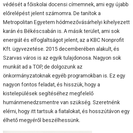
védését a főiskolai docensi címemnek, ami egy újabb
előrelépést jelent számomra. De tanítok a
Metropolitan Egyetem hódmezővásárhelyi kihelyezett
karán és Békéscsabán is. A másik terület, ami sok
energiát és elfoglaltságot jelent, az a KBC Nonprofit
Kft. ügyvezetése. 2015 decemberében alakult, és
Szarvas város is az egyik tulajdonosa. Nagyon sok
munkát ad a TOP, de dolgozunk az
önkormányzatoknak egyéb programokban is. Ez egy
nagyon fontos feladat, és hisszük, hogy a
kistelepülések segítéséhez megfelelő
humánmenedzsmentre van szükség. Szeretnénk
elérni, hogy itt tartsuk a fiatalokat, és hosszútávon egy
élhető megyéről beszélhessünk.