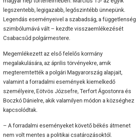
magyar nép történelmében. Március 15- az egyik
legszentebb, legigazabb, legőszintébb ünnepünk.
Legendás eseményeivel a szabadság, a függetlenség
szimbólumává vált – kezdte visszaemlékezését
Csabacsűd polgármestere.
Megemlékezett az első felelős kormány
megalakulására, az április törvényekre, amik
megteremtették a polgári Magyarország alapjait,
valamint a forradalmi események kiemelkedő
személyeire, Eötvös Józsefre, Terfort Ágostonra és
Boczkó Dánielre, akik valamilyen módon a községhez
kapcsolódtak.
– A forradalmi eseményeket követő békés átmenet
nem volt mentes a politikai csatározásoktól.