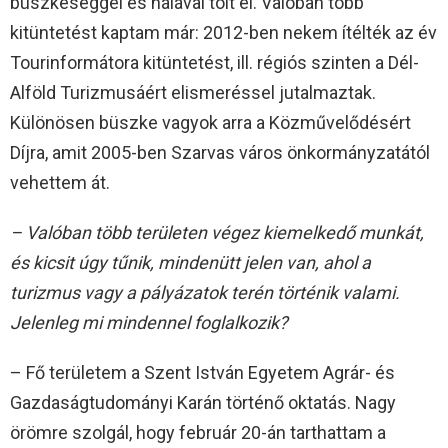
büszkeséggel és hálával tölt el. Valóban több
kitüntetést kaptam már: 2012-ben nekem ítélték az év
Tourinformátora kitüntetést, ill. régiós szinten a Dél-
Alföld Turizmusáért elismeréssel jutalmaztak.
Különösen büszke vagyok arra a Közművelődésért
Díjra, amit 2005-ben Szarvas város önkormányzatától
vehettem át.
– Valóban több területen végez kiemelkedő munkát,
és kicsit úgy tűnik, mindenütt jelen van, ahol a
turizmus vagy a pályázatok terén történik valami.
Jelenleg mi mindennel foglalkozik?
– Fő területem a Szent István Egyetem Agrár- és
Gazdaságtudományi Karán történő oktatás. Nagy
örömre szolgál, hogy február 20-án tarthattam a