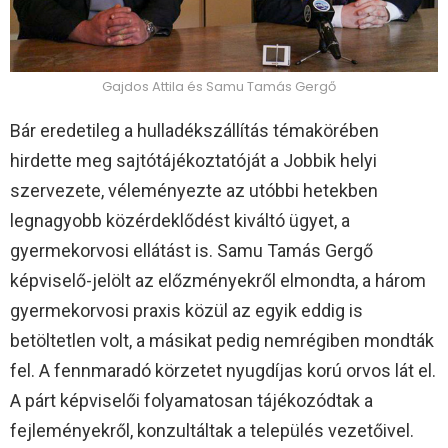
Gajdos Attila és Samu Tamás Gergő
Bár eredetileg a hulladékszállítás témakörében
hirdette meg sajtótájékoztatóját a Jobbik helyi
szervezete, véleményezte az utóbbi hetekben
legnagyobb közérdeklődést kiváltó ügyet, a
gyermekorvosi ellátást is. Samu Tamás Gergő
képviselő-jelölt az előzményekről elmondta, a három
gyermekorvosi praxis közül az egyik eddig is
betöltetlen volt, a másikat pedig nemrégiben mondták
fel. A fennmaradó körzetet nyugdíjas korú orvos lát el.
A párt képviselői folyamatosan tájékozódtak a
fejleményekről, konzultáltak a település vezetőivel.