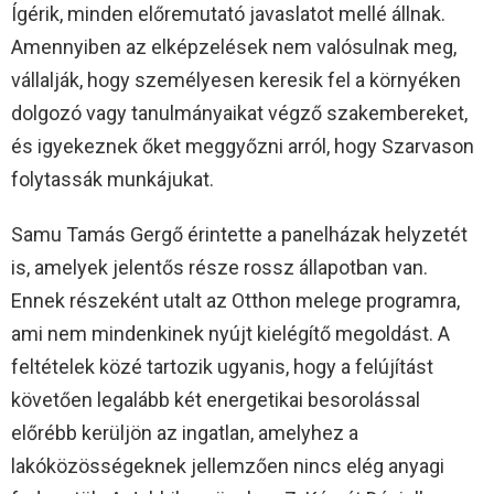
Ígérik, minden előremutató javaslatot mellé állnak.
Amennyiben az elképzelések nem valósulnak meg,
vállalják, hogy személyesen keresik fel a környéken
dolgozó vagy tanulmányaikat végző szakembereket,
és igyekeznek őket meggyőzni arról, hogy Szarvason
folytassák munkájukat.
Samu Tamás Gergő érintette a panelházak helyzetét
is, amelyek jelentős része rossz állapotban van.
Ennek részeként utalt az Otthon melege programra,
ami nem mindenkinek nyújt kielégítő megoldást. A
feltételek közé tartozik ugyanis, hogy a felújítást
követően legalább két energetikai besorolással
előrébb kerüljön az ingatlan, amelyhez a
lakóközösségeknek jellemzően nincs elég anyagi