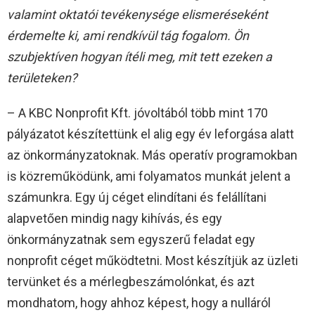
valamint oktatói tevékenysége elismeréseként
érdemelte ki, ami rendkívül tág fogalom. Ön
szubjektíven hogyan ítéli meg, mit tett ezeken a
területeken?
– A KBC Nonprofit Kft. jóvoltából több mint 170
pályázatot készítettünk el alig egy év leforgása alatt
az önkormányzatoknak. Más operatív programokban
is közreműködünk, ami folyamatos munkát jelent a
számunkra. Egy új céget elindítani és felállítani
alapvetően mindig nagy kihívás, és egy
önkormányzatnak sem egyszerű feladat egy
nonprofit céget működtetni. Most készítjük az üzleti
tervünket és a mérlegbeszámolónkat, és azt
mondhatom, hogy ahhoz képest, hogy a nulláról