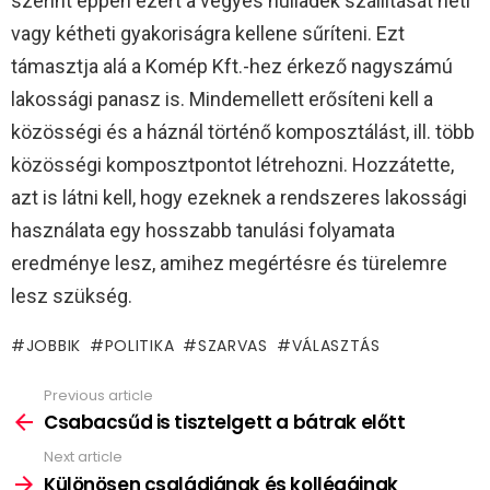
szerint éppen ezért a vegyes hulladék szállítását heti
vagy kétheti gyakoriságra kellene sűríteni. Ezt
támasztja alá a Komép Kft.-hez érkező nagyszámú
lakossági panasz is. Mindemellett erősíteni kell a
közösségi és a háznál történő komposztálást, ill. több
közösségi komposztpontot létrehozni. Hozzátette,
azt is látni kell, hogy ezeknek a rendszeres lakossági
használata egy hosszabb tanulási folyamata
eredménye lesz, amihez megértésre és türelemre
lesz szükség.
JOBBIK
POLITIKA
SZARVAS
VÁLASZTÁS
Previous article
See
more
Csabacsűd is tisztelgett a bátrak előtt
Next article
Különösen családjának és kollégáinak