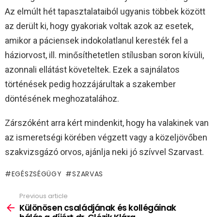
Az elmúlt hét tapasztalataiból ugyanis többek között
az derült ki, hogy gyakoriak voltak azok az esetek,
amikor a páciensek indokolatlanul keresték fel a
háziorvost, ill. minősíthetetlen stílusban soron kívüli,
azonnali ellátást követeltek. Ezek a sajnálatos
történések pedig hozzájárultak a szakember
döntésének meghozatalához.
Zárszóként arra kért mindenkit, hogy ha valakinek van
az ismeretségi körében végzett vagy a közeljövőben
szakvizsgázó orvos, ajánlja neki jó szívvel Szarvast.
EGÉSZSÉGÜGY
SZARVAS
Previous article
See
more
Különösen családjának és kollégáinak