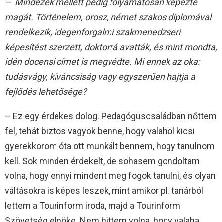
– Mindezek mellett pedig folyamatosan képezte
magát. Történelem, orosz, német szakos diplomával
rendelkezik, idegenforgalmi szakmenedzseri
képesítést szerzett, doktorrá avatták, és mint mondta,
idén docensi címet is megvédte. Mi ennek az oka:
tudásvágy, kíváncsiság vagy egyszerűen hajtja a
fejlődés lehetősége?
– Ez egy érdekes dolog. Pedagóguscsaládban nőttem
fel, tehát biztos vagyok benne, hogy valahol kicsi
gyerekkorom óta ott munkált bennem, hogy tanulnom
kell. Sok minden érdekelt, de sohasem gondoltam
volna, hogy ennyi mindent meg fogok tanulni, és olyan
váltásokra is képes leszek, mint amikor pl. tanárból
lettem a Tourinform iroda, majd a Tourinform
Szövetség elnöke. Nem hittem volna, hogy valaha