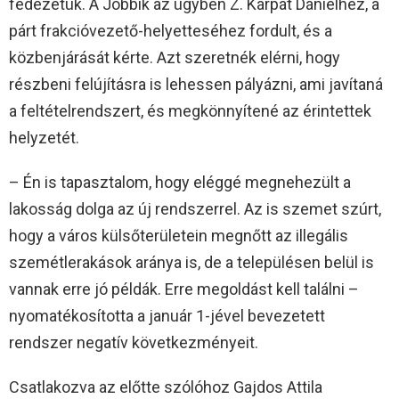
fedezetük. A Jobbik az ügyben Z. Kárpát Dánielhez, a
párt frakcióvezető-helyetteséhez fordult, és a
közbenjárását kérte. Azt szeretnék elérni, hogy
részbeni felújításra is lehessen pályázni, ami javítaná
a feltételrendszert, és megkönnyítené az érintettek
helyzetét.
– Én is tapasztalom, hogy eléggé megnehezült a
lakosság dolga az új rendszerrel. Az is szemet szúrt,
hogy a város külsőterületein megnőtt az illegális
szemétlerakások aránya is, de a településen belül is
vannak erre jó példák. Erre megoldást kell találni –
nyomatékosította a január 1-jével bevezetett
rendszer negatív következményeit.
Csatlakozva az előtte szólóhoz Gajdos Attila