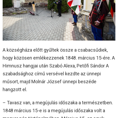
A községháza előtt gyűltek össze a csabacsűdiek,
hogy közösen emlékezzenek 1848. március 15-ére. A
Himnusz hangjai után Szabó Alexa, Petőfi Sándor A
szabadsághoz című versével kezdte az ünnepi
műsort, majd Molnár József ünnepi beszéde
hangzott el.
– Tavasz van, a megújulás időszaka a természetben.
1848 március 15-e is a megújulás időszaka volt a