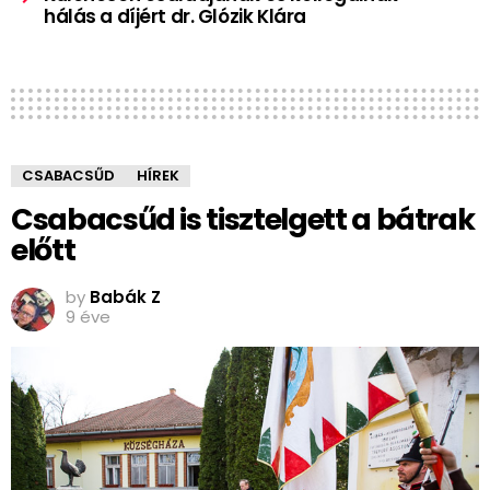
hálás a díjért dr. Glózik Klára
CSABACSŰD
HÍREK
Csabacsűd is tisztelgett a bátrak
előtt
by
Babák Z
9 éve