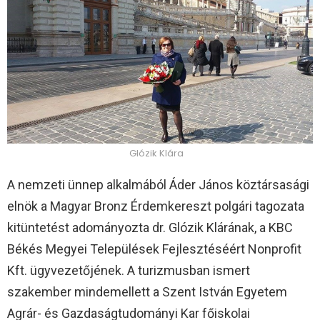
Glózik Klára
A nemzeti ünnep alkalmából Áder János köztársasági
elnök a Magyar Bronz Érdemkereszt polgári tagozata
kitüntetést adományozta dr. Glózik Klárának, a KBC
Békés Megyei Települések Fejlesztéséért Nonprofit
Kft. ügyvezetőjének. A turizmusban ismert
szakember mindemellett a Szent István Egyetem
Agrár- és Gazdaságtudományi Kar főiskolai