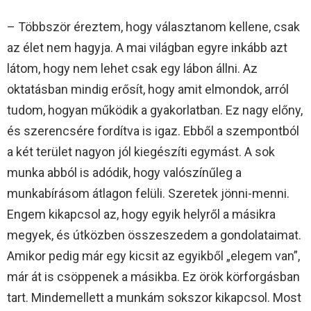
– Többször éreztem, hogy választanom kellene, csak
az élet nem hagyja. A mai világban egyre inkább azt
látom, hogy nem lehet csak egy lábon állni. Az
oktatásban mindig erősít, hogy amit elmondok, arról
tudom, hogyan működik a gyakorlatban. Ez nagy előny,
és szerencsére fordítva is igaz. Ebből a szempontból
a két terület nagyon jól kiegészíti egymást. A sok
munka abból is adódik, hogy valószínűleg a
munkabírásom átlagon felüli. Szeretek jönni-menni.
Engem kikapcsol az, hogy egyik helyről a másikra
megyek, és útközben összeszedem a gondolataimat.
Amikor pedig már egy kicsit az egyikből „elegem van”,
már át is csöppenek a másikba. Ez örök körforgásban
tart. Mindemellett a munkám sokszor kikapcsol. Most