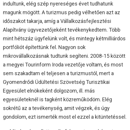
indultunk, elég szép nyereséges évet tudhatunk
magunk mögött. A turizmus pedig vélhetően azt az
időszakot takarja, amíg a Vállalkozásfejlesztési
Alapítvány ügyvezetőjeként tevékenykedtem. Több
mint hétszáz ügyfelünk volt, és mintegy kétmilliárdos
portfóliót építettünk fel. Nagyon sok
mikrovállalkozásnak tudtunk segíteni. 2008-15 között
a megyei Tourinform Iroda vezetője voltam, és most
sem szakadtam el teljesen a turizmustól, mert a
Gyomendrődi Üdültetési Szövetség Turisztikai
Egyesület elnökeként dolgozom, ill. más
egyesületeknél is tagként közreműködöm. Elég
sokrétű az a tevékenység, amit végzek, és úgy
gondolom, ezt ismerték most el ezzel a kitüntetéssel.