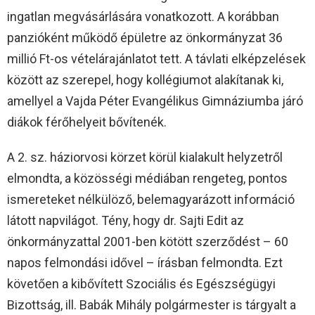
ingatlan megvásárlására vonatkozott. A korábban
panzióként működő épületre az önkormányzat 36
millió Ft-os vételárajánlatot tett. A távlati elképzelések
között az szerepel, hogy kollégiumot alakítanak ki,
amellyel a Vajda Péter Evangélikus Gimnáziumba járó
diákok férőhelyeit bővítenék.
A 2. sz. háziorvosi körzet körül kialakult helyzetről
elmondta, a közösségi médiában rengeteg, pontos
ismereteket nélkülöző, belemagyarázott információ
látott napvilágot. Tény, hogy dr. Sajti Edit az
önkormányzattal 2001-ben kötött szerződést – 60
napos felmondási idővel – írásban felmondta. Ezt
követően a kibővített Szociális és Egészségügyi
Bizottság, ill. Babák Mihály polgármester is tárgyalt a