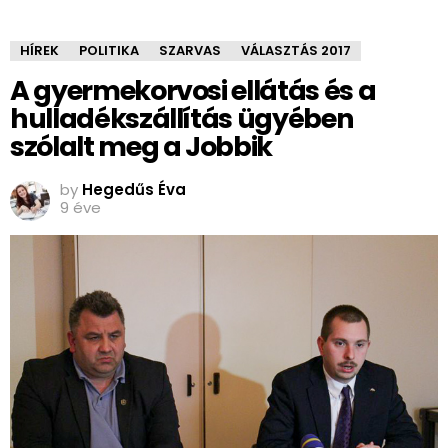
HÍREK
POLITIKA
SZARVAS
VÁLASZTÁS 2017
A gyermekorvosi ellátás és a
hulladékszállítás ügyében
szólalt meg a Jobbik
by
Hegedűs Éva
9 éve