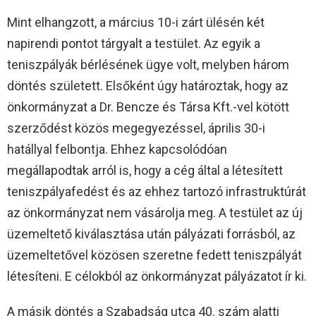
Mint elhangzott, a március 10-i zárt ülésén két
napirendi pontot tárgyalt a testület. Az egyik a
teniszpályák bérlésének ügye volt, melyben három
döntés született. Elsőként úgy határoztak, hogy az
önkormányzat a Dr. Bencze és Társa Kft.-vel kötött
szerződést közös megegyezéssel, április 30-i
hatállyal felbontja. Ehhez kapcsolódóan
megállapodtak arról is, hogy a cég által a létesített
teniszpályafedést és az ehhez tartozó infrastruktúrát
az önkormányzat nem vásárolja meg. A testület az új
üzemeltető kiválasztása után pályázati forrásból, az
üzemeltetővel közösen szeretne fedett teniszpályát
létesíteni. E célokból az önkormányzat pályázatot ír ki.
A másik döntés a Szabadság utca 40. szám alatti