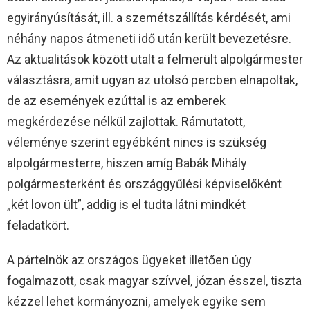
egyirányúsítását, ill. a szemétszállítás kérdését, ami
néhány napos átmeneti idő után került bevezetésre.
Az aktualitások között utalt a felmerült alpolgármester
választásra, amit ugyan az utolsó percben elnapoltak,
de az események ezúttal is az emberek
megkérdezése nélkül zajlottak. Rámutatott,
véleménye szerint egyébként nincs is szükség
alpolgármesterre, hiszen amíg Babák Mihály
polgármesterként és országgyűlési képviselőként
„két lovon ült”, addig is el tudta látni mindkét
feladatkört.
A pártelnök az országos ügyeket illetően úgy
fogalmazott, csak magyar szívvel, józan ésszel, tiszta
kézzel lehet kormányozni, amelyek egyike sem