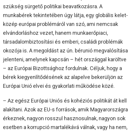
szükség sürgető politikai beavatkozásra. A
munkabérek tekintetében úgy látja, egy globális kelet-
közép európai problémáról van szó, ami nemcsak
elvándorláshoz vezet, hanem munkaerőpiaci,
társadalombiztosítási és emberi, családi problémák
okozója is. A megoldást az ún. bérunió megvalósítása
jelenteni, amelynek kapcsán – hét országgal karöltve
– az Európai Bizottsághoz fordulnak. Céljuk, hogy a
bérek kiegyenlítődésének az alapelve bekerüljön az
Európai Unió elvei és gyakorlati működése közé.
– Az egész Európai Uniós és kohéziós politikát át kell
alakítani. Azok az EU-s források, amik Magyarországra
érkeznek, nagyon rosszul hasznosulnak, nagyon sok
esetben a korrupció martalékává válnak, vagy ha nem,