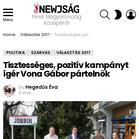
SEARCH
L
SWITCH
hírek Magyarország
SKIN
Menu
közepéről
You are here:
Home
Választás 2017
Tisztességes, pozitív kampányt ígér Vona Gábor pártelnök
POLITIKA
SZARVAS
VÁLASZTÁS 2017
Tisztességes, pozitív kampányt
ígér Vona Gábor pártelnök
by
Hegedűs Éva
9 éve