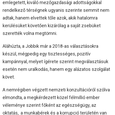
emlegetett, kiváló mezőgazdasági adottságokkal
rendelkező térségnek ugyanis szerinte semmit nem
adtak, hanem elvettek tőle azok, akik hatalomra
kerülésüket követően kizárólag a saját zsebüket
szerették volna megtömni.
Aláhúzta, a Jobbik már a 2018-as választásokra
készül, mégpedig egy tisztességes, pozitív
kampánnyal, melyet ígérete szerint megválasztásuk
esetén nem uralkodás, hanem egy alázatos szolgálat
követ.
A nemrégiben végzett nemzeti konzultációról szólva
elmondta, a megkérdezett közel félmillió ember
véleménye szerint főként az egészségügy, az
oktatás, a munkabérek és a korrupció területén van