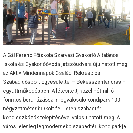
A Gál Ferenc Főiskola Szarvasi Gyakorló Általános
Iskola és Gyakorlóóvoda játszóudvara újulhatott meg
az Aktív Mindennapok Családi Rekreációs
Szabadidősport Egyesülettel – Békésszentandrás –
együttműködésben. A létesített, közel hétmillió
forintos beruházással megvalósuló kondipark 100
négyzetméter burkolt felületen szabadtéri
kondieszközök telepítésével valósulhatott meg. A
város jelenleg legmodernebb szabadtéri kondiparkja