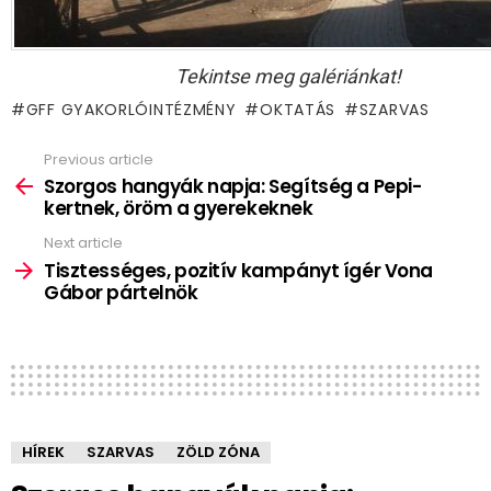
Tekintse meg galériánkat!
GFF GYAKORLÓINTÉZMÉNY
OKTATÁS
SZARVAS
Previous article
See
more
Szorgos hangyák napja: Segítség a Pepi-
kertnek, öröm a gyerekeknek
Next article
Tisztességes, pozitív kampányt ígér Vona
Gábor pártelnök
HÍREK
SZARVAS
ZÖLD ZÓNA