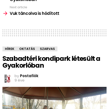
Next article
Vuk táncolva is hódított
HÍREK
OKTATÁS
SZARVAS
Szabadtéri kondipark létesült a
Gyakorlóban
by
Postafiók
9 éve