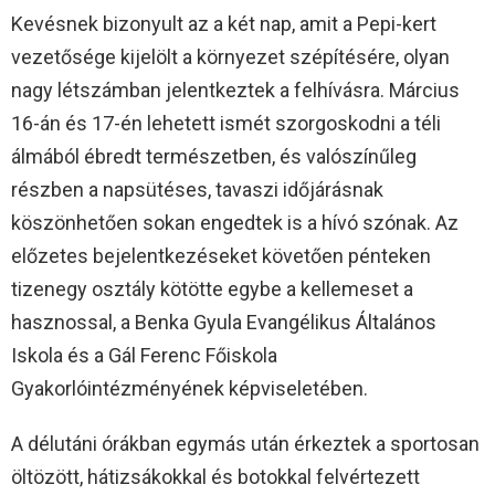
Kevésnek bizonyult az a két nap, amit a Pepi-kert
vezetősége kijelölt a környezet szépítésére, olyan
nagy létszámban jelentkeztek a felhívásra. Március
16-án és 17-én lehetett ismét szorgoskodni a téli
álmából ébredt természetben, és valószínűleg
részben a napsütéses, tavaszi időjárásnak
köszönhetően sokan engedtek is a hívó szónak. Az
előzetes bejelentkezéseket követően pénteken
tizenegy osztály kötötte egybe a kellemeset a
hasznossal, a Benka Gyula Evangélikus Általános
Iskola és a Gál Ferenc Főiskola
Gyakorlóintézményének képviseletében.
A délutáni órákban egymás után érkeztek a sportosan
öltözött, hátizsákokkal és botokkal felvértezett