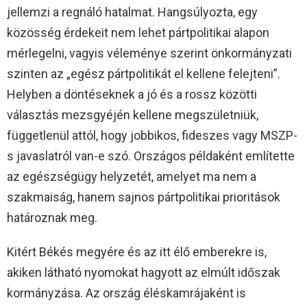
jellemzi a regnáló hatalmat. Hangsúlyozta, egy
közösség érdekeit nem lehet pártpolitikai alapon
mérlegelni, vagyis véleménye szerint önkormányzati
szinten az „egész pártpolitikát el kellene felejteni”.
Helyben a döntéseknek a jó és a rossz közötti
választás mezsgyéjén kellene megszületniük,
függetlenül attól, hogy jobbikos, fideszes vagy MSZP-
s javaslatról van-e szó. Országos példaként említette
az egészségügy helyzetét, amelyet ma nem a
szakmaiság, hanem sajnos pártpolitikai prioritások
határoznak meg.
Kitért Békés megyére és az itt élő emberekre is,
akiken látható nyomokat hagyott az elmúlt időszak
kormányzása. Az ország éléskamrájaként is