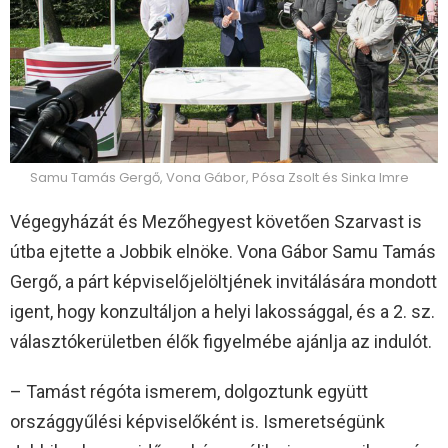
Samu Tamás Gergő, Vona Gábor, Pósa Zsolt és Sinka Imre
Végegyházát és Mezőhegyest követően Szarvast is
útba ejtette a Jobbik elnöke. Vona Gábor Samu Tamás
Gergő, a párt képviselőjelöltjének invitálására mondott
igent, hogy konzultáljon a helyi lakossággal, és a 2. sz.
választókerületben élők figyelmébe ajánlja az indulót.
– Tamást régóta ismerem, dolgoztunk együtt
országgyűlési képviselőként is. Ismeretségünk