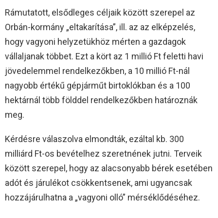
Rámutatott, elsődleges céljaik között szerepel az
Orbán-kormány „eltakarítása”, ill. az az elképzelés,
hogy vagyoni helyzetükhöz mérten a gazdagok
vállaljanak többet. Ezt a kört az 1 millió Ft feletti havi
jövedelemmel rendelkezőkben, a 10 millió Ft-nál
nagyobb értékű gépjárműt birtoklókban és a 100
hektárnál több földdel rendelkezőkben határoznák
meg.
Kérdésre válaszolva elmondták, ezáltal kb. 300
milliárd Ft-os bevételhez szeretnének jutni. Terveik
között szerepel, hogy az alacsonyabb bérek esetében
adót és járulékot csökkentsenek, ami ugyancsak
hozzájárulhatna a „vagyoni olló” mérséklődéséhez.