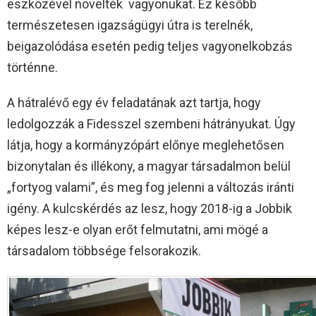
eszközével növelték vagyonukat. Ez később
természetesen igazságügyi útra is terelnék,
beigazolódása esetén pedig teljes vagyonelkobzás
történne.
A hátralévő egy év feladatának azt tartja, hogy
ledolgozzák a Fidesszel szembeni hátrányukat. Úgy
látja, hogy a kormányzópárt előnye meglehetősen
bizonytalan és illékony, a magyar társadalmon belül
„fortyog valami”, és meg fog jelenni a változás iránti
igény. A kulcskérdés az lesz, hogy 2018-ig a Jobbik
képes lesz-e olyan erőt felmutatni, ami mögé a
társadalom többsége felsorakozik.