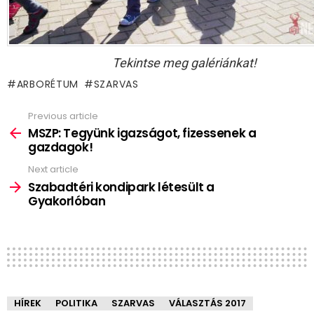
Tekintse meg galériánkat!
ARBORÉTUM
SZARVAS
Previous article
See
more
MSZP: Tegyünk igazságot, fizessenek a
gazdagok!
Next article
Szabadtéri kondipark létesült a
Gyakorlóban
HÍREK
POLITIKA
SZARVAS
VÁLASZTÁS 2017