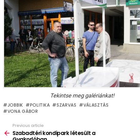
Tekintse meg galériánkat!
JOBBIK
POLITIKA
SZARVAS
VÁLASZTÁS
VONA GÁBOR
Previous article
See
more
Szabadtéri kondipark létesült a
Gyakorlóban