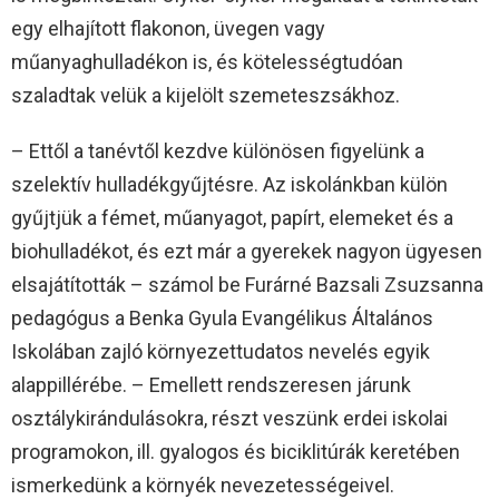
egy elhajított flakonon, üvegen vagy
műanyaghulladékon is, és kötelességtudóan
szaladtak velük a kijelölt szemeteszsákhoz.
– Ettől a tanévtől kezdve különösen figyelünk a
szelektív hulladékgyűjtésre. Az iskolánkban külön
gyűjtjük a fémet, műanyagot, papírt, elemeket és a
biohulladékot, és ezt már a gyerekek nagyon ügyesen
elsajátították – számol be Furárné Bazsali Zsuzsanna
pedagógus a Benka Gyula Evangélikus Általános
Iskolában zajló környezettudatos nevelés egyik
alappillérébe. – Emellett rendszeresen járunk
osztálykirándulásokra, részt veszünk erdei iskolai
programokon, ill. gyalogos és biciklitúrák keretében
ismerkedünk a környék nevezetességeivel.