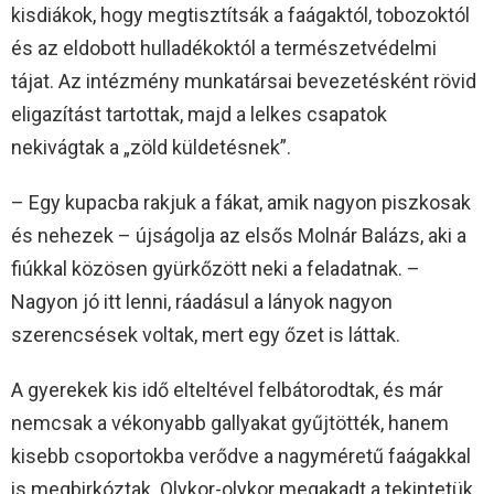
kisdiákok, hogy megtisztítsák a faágaktól, tobozoktól
és az eldobott hulladékoktól a természetvédelmi
tájat. Az intézmény munkatársai bevezetésként rövid
eligazítást tartottak, majd a lelkes csapatok
nekivágtak a „zöld küldetésnek”.
– Egy kupacba rakjuk a fákat, amik nagyon piszkosak
és nehezek – újságolja az elsős Molnár Balázs, aki a
fiúkkal közösen gyürkőzött neki a feladatnak. –
Nagyon jó itt lenni, ráadásul a lányok nagyon
szerencsések voltak, mert egy őzet is láttak.
A gyerekek kis idő elteltével felbátorodtak, és már
nemcsak a vékonyabb gallyakat gyűjtötték, hanem
kisebb csoportokba verődve a nagyméretű faágakkal
is megbirkóztak. Olykor-olykor megakadt a tekintetük