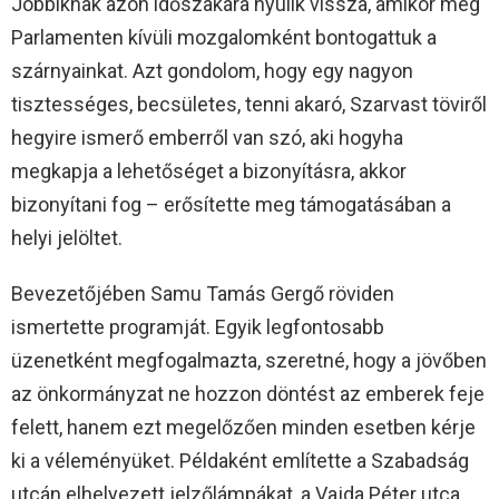
Jobbiknak azon időszakára nyúlik vissza, amikor még
Parlamenten kívüli mozgalomként bontogattuk a
szárnyainkat. Azt gondolom, hogy egy nagyon
tisztességes, becsületes, tenni akaró, Szarvast töviről
hegyire ismerő emberről van szó, aki hogyha
megkapja a lehetőséget a bizonyításra, akkor
bizonyítani fog – erősítette meg támogatásában a
helyi jelöltet.
Bevezetőjében Samu Tamás Gergő röviden
ismertette programját. Egyik legfontosabb
üzenetként megfogalmazta, szeretné, hogy a jövőben
az önkormányzat ne hozzon döntést az emberek feje
felett, hanem ezt megelőzően minden esetben kérje
ki a véleményüket. Példaként említette a Szabadság
utcán elhelyezett jelzőlámpákat, a Vajda Péter utca