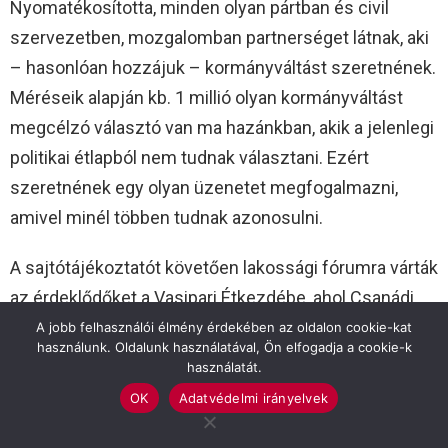
Nyomatékosította, minden olyan pártban és civil
szervezetben, mozgalomban partnerséget látnak, aki
– hasonlóan hozzájuk – kormányváltást szeretnének.
Méréseik alapján kb. 1 millió olyan kormányváltást
megcélzó választó van ma hazánkban, akik a jelenlegi
politikai étlapból nem tudnak választani. Ezért
szeretnének egy olyan üzenetet megfogalmazni,
amivel minél többen tudnak azonosulni.
A sajtótájékoztatót követően lakossági fórumra várták
az érdeklődőket a Vasipari Étkezdébe, ahol Csanádi
László képviselőjelölt is ismertette programját.
A jobb felhasználói élmény érdekében az oldalon cookie-kat
használunk. Oldalunk használatával, Ön elfogadja a cookie-k
használatát.
OK
Adatvédelmi irányelvek