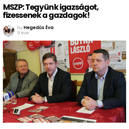
MSZP: Tegyünk igazságot,
fizessenek a gazdagok!
by
Hegedűs Éva
9 éve