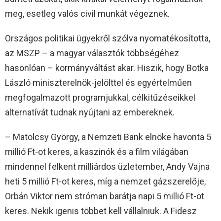
meg, esetleg valós civil munkát végeznek.
Országos politikai ügyekről szólva nyomatékosította,
az MSZP – a magyar választók többségéhez
hasonlóan – kormányváltást akar. Hiszik, hogy Botka
László miniszterelnök-jelölttel és egyértelműen
megfogalmazott programjukkal, célkitűzéseikkel
alternatívát tudnak nyújtani az embereknek.
– Matolcsy György, a Nemzeti Bank elnöke havonta 5
millió Ft-ot keres, a kaszinók és a film világában
mindennel felkent milliárdos üzletember, Andy Vajna
heti 5 millió Ft-ot keres, míg a nemzet gázszerelője,
Orbán Viktor nem stróman barátja napi 5 millió Ft-ot
keres. Nekik igenis többet kell vállalniuk. A Fidesz