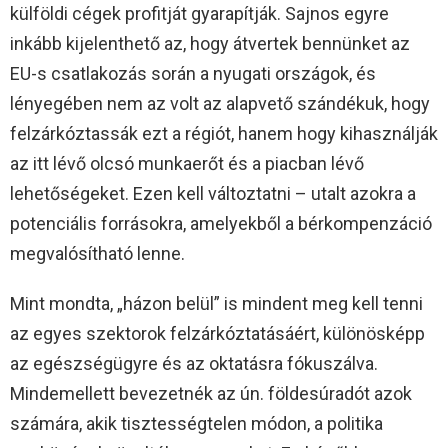
külföldi cégek profitját gyarapítják. Sajnos egyre
inkább kijelenthető az, hogy átvertek bennünket az
EU-s csatlakozás során a nyugati országok, és
lényegében nem az volt az alapvető szándékuk, hogy
felzárkóztassák ezt a régiót, hanem hogy kihasználják
az itt lévő olcsó munkaerőt és a piacban lévő
lehetőségeket. Ezen kell változtatni – utalt azokra a
potenciális forrásokra, amelyekből a bérkompenzáció
megvalósítható lenne.
Mint mondta, „házon belül” is mindent meg kell tenni
az egyes szektorok felzárkóztatásáért, különösképp
az egészségügyre és az oktatásra fókuszálva.
Mindemellett bevezetnék az ún. földesúradót azok
számára, akik tisztességtelen módon, a politika