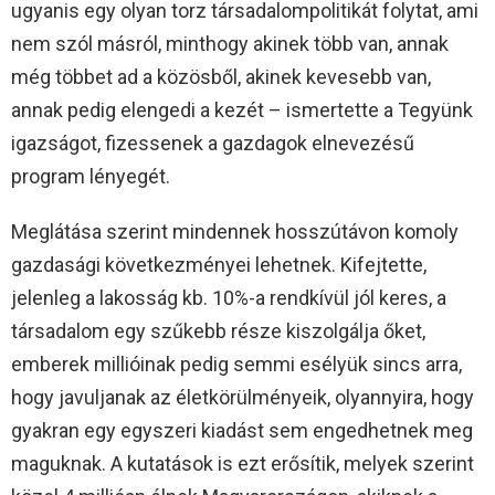
ugyanis egy olyan torz társadalompolitikát folytat, ami
nem szól másról, minthogy akinek több van, annak
még többet ad a közösből, akinek kevesebb van,
annak pedig elengedi a kezét – ismertette a Tegyünk
igazságot, fizessenek a gazdagok elnevezésű
program lényegét.
Meglátása szerint mindennek hosszútávon komoly
gazdasági következményei lehetnek. Kifejtette,
jelenleg a lakosság kb. 10%-a rendkívül jól keres, a
társadalom egy szűkebb része kiszolgálja őket,
emberek millióinak pedig semmi esélyük sincs arra,
hogy javuljanak az életkörülményeik, olyannyira, hogy
gyakran egy egyszeri kiadást sem engedhetnek meg
maguknak. A kutatások is ezt erősítik, melyek szerint