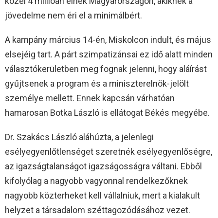
közel 4 millióan élnek Magyarországon, akiknek a
jövedelme nem éri el a minimálbért.
A kampány március 14-én, Miskolcon indult, és május
elsejéig tart. A párt szimpatizánsai ez idő alatt minden
választókerületben meg fognak jelenni, hogy aláírást
gyűjtsenek a program és a miniszterelnök-jelölt
személye mellett. Ennek kapcsán várhatóan
hamarosan Botka László is ellátogat Békés megyébe.
Dr. Szakács László aláhúzta, a jelenlegi
esélyegyenlőtlenséget szeretnék esélyegyenlőségre,
az igazságtalanságot igazságosságra váltani. Ebből
kifolyólag a nagyobb vagyonnal rendelkezőknek
nagyobb közterheket kell vállalniuk, mert a kialakult
helyzet a társadalom széttagozódásához vezet.