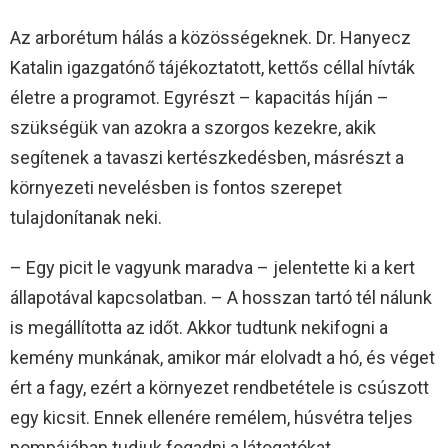
Az arborétum hálás a közösségeknek. Dr. Hanyecz
Katalin igazgatónő tájékoztatott, kettős céllal hívták
életre a programot. Egyrészt – kapacitás híján –
szükségük van azokra a szorgos kezekre, akik
segítenek a tavaszi kertészkedésben, másrészt a
környezeti nevelésben is fontos szerepet
tulajdonítanak neki.
– Egy picit le vagyunk maradva – jelentette ki a kert
állapotával kapcsolatban. – A hosszan tartó tél nálunk
is megállította az időt. Akkor tudtunk nekifogni a
kemény munkának, amikor már elolvadt a hó, és véget
ért a fagy, ezért a környezet rendbetétele is csúszott
egy kicsit. Ennek ellenére remélem, húsvétra teljes
pompájában tudjuk fogadni a látogatókat.