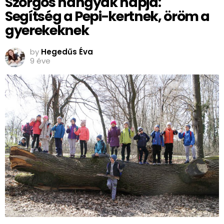
Szorgos hangyák napja:
Segítség a Pepi-kertnek, öröm a
gyerekeknek
by
Hegedűs Éva
9 éve