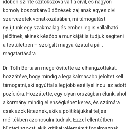
időben szinte szitokszóvá vált a civil, és nagyon
komoly boszorkányüldözések zajlanak egyes civil
szervezetek vonatkozásában, mi támogatást
nyújtunk egy szakmailag és emberileg is vállalható
jelöltnek, akinek később a munkáját is tudjuk segíteni
a testületben – szolgált magyarázatul a párt
magatartására.
Dr. Tóth Bertalan megerősítette az elhangzottakat,
hozzátéve, hogy mindig a legalkalmasabb jelöltet kell
támogatni, aki egyúttal a legjobb eséllyel indul az adott
pozícióra. Hozzátette, egy olyan országban élünk, ahol
a kormány mindig ellenségképet keres, és számára
csak azok léteznek, akik a politikájukkal teljes
mértékben azonosulni tudnak. Ezzel ellentétben
bünteti azokat, akik kritikai véleményt fogalmaznak