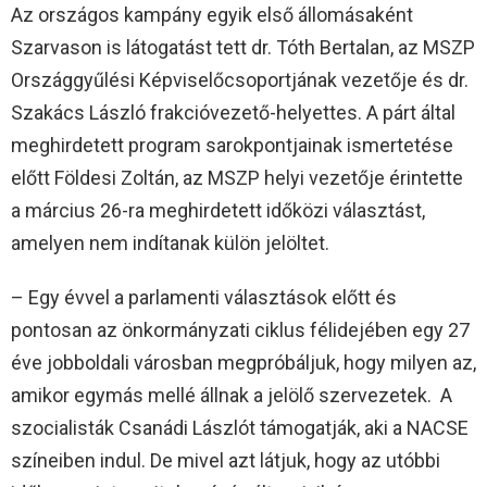
Az országos kampány egyik első állomásaként
Szarvason is látogatást tett dr. Tóth Bertalan, az MSZP
Országgyűlési Képviselőcsoportjának vezetője és dr.
Szakács László frakcióvezető-helyettes. A párt által
meghirdetett program sarokpontjainak ismertetése
előtt Földesi Zoltán, az MSZP helyi vezetője érintette
a március 26-ra meghirdetett időközi választást,
amelyen nem indítanak külön jelöltet.
– Egy évvel a parlamenti választások előtt és
pontosan az önkormányzati ciklus félidejében egy 27
éve jobboldali városban megpróbáljuk, hogy milyen az,
amikor egymás mellé állnak a jelölő szervezetek. A
szocialisták Csanádi Lászlót támogatják, aki a NACSE
színeiben indul. De mivel azt látjuk, hogy az utóbbi