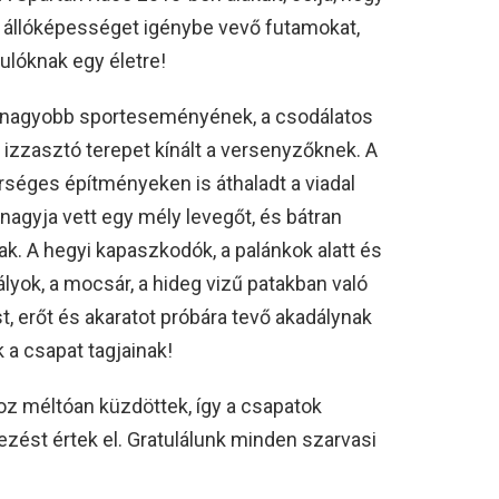
állóképességet igénybe vevő futamokat,
ulóknak egy életre!
egnagyobb sporteseményének, a csodálatos
 izzasztó terepet kínált a versenyzőknek. A
séges építményeken is áthaladt a viadal
nagyja vett egy mély levegőt, és bátran
k. A hegyi kapaszkodók, a palánkok alatt és
lyok, a mocsár, a hideg vizű patakban való
st, erőt és akaratot próbára tevő akadálynak
 a csapat tagjainak!
oz méltóan küzdöttek, így a csapatok
ezést értek el. Gratulálunk minden szarvasi