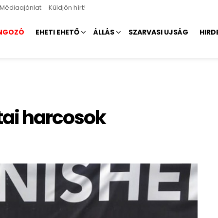
Médiaajánlat
Küldjön hírt!
NGOZÓ
EHETI EHETŐ
ÁLLÁS
SZARVASI UJSÁG
HIRD
tai harcosok