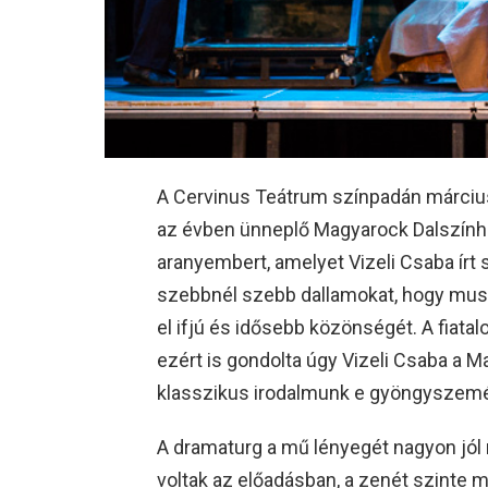
A Cervinus Teátrum színpadán március
az évben ünneplő Magyarock Dalszínház
aranyembert, amelyet Vizeli Csaba írt
szebbnél szebb dallamokat, hogy musi
el ifjú és idősebb közönségét. A fiata
ezért is gondolta úgy Vizeli Csaba a 
klasszikus irodalmunk e gyöngyszemét
A dramaturg a mű lényegét nagyon jól
voltak az előadásban, a zenét szinte m