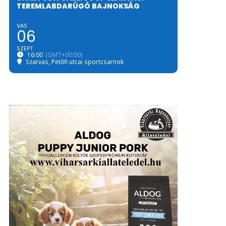
TEREMLABDARÚGÓ BAJNOKSÁG
VAS
06
SZEPT
16:00
(GMT+00:00)
Szarvas, Petőfi utcai sportcsarnok