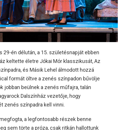
 29-én délután, a 15. születésnapját ebben
 keltette életre Jókai Mór klasszikusát, Az
 színpadra, és Másik Lehel álmodott hozzá
cal formát öltve a zenés színpadon bűvölje
lok jobban beülnek a zenés műfajra, talán
Magyarock Dalszínház vezetője, hogy
 zenés színpadra kell vinni.
 megfogta, a legfontosabb részek benne
eg sem törte a próza, csak ritkán hallottunk