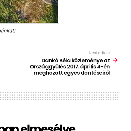
iánkat!
Next article
Dankó Béla közleménye az
Országgyűlés 2017. április 4-én
meghozott egyes döntéseiről
ban elmesélve