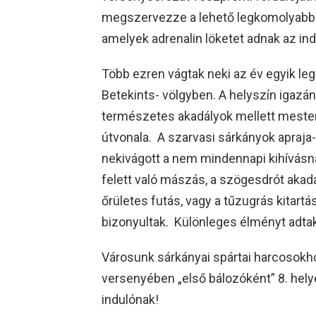
megszervezze a lehető legkomolyabb 
amelyek adrenalin löketet adnak az ind
Több ezren vágtak neki az év egyik l
Betekints- völgyben. A helyszín igazán
természetes akadályok mellett mester
útvonala. A szarvasi sárkányok apraja-
nekivágott a nem mindennapi kihívásna
felett való mászás, a szögesdrót akadá
őrületes futás, vagy a tűzugrás kitartá
bizonyultak. Különleges élményt adtak
Városunk sárkányai spártai harcosokh
versenyében „első bálozóként” 8. hely
indulónak!