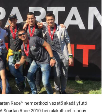
Spartan Race™ nemzetközi vezető akadályfutó
A Spartan Race 2010-ben alakult, célja, hogy