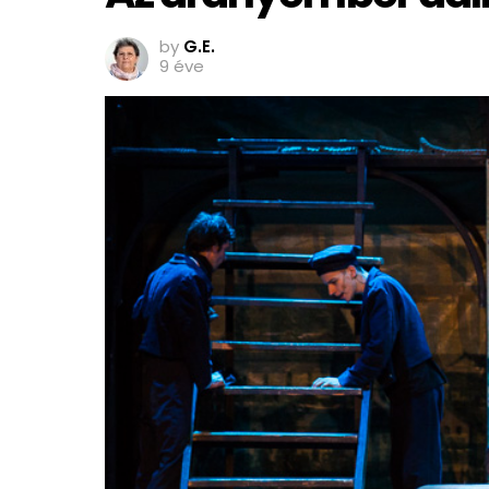
by
G.E.
9 éve