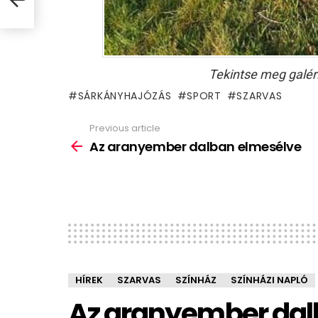
Tekintse meg galér
SÁRKÁNYHAJÓZÁS
SPORT
SZARVAS
Previous article
See
more
Az aranyember dalban elmesélve
HÍREK
SZARVAS
SZÍNHÁZ
SZÍNHÁZI NAPLÓ
Az aranyember dal