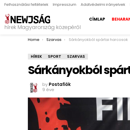
Felhasználási feltételek
Impresszum
Adatvédelmi irányelvek
CÍMLAP
BEHARA
hírek Magyarország közepéről
You are here:
Home
Szarvas
Sárkányokból spártai harcosok
HÍREK
SPORT
SZARVAS
Sárkányokból spár
by
Postafiók
9 éve