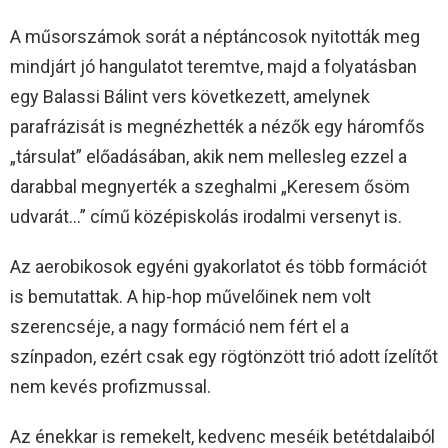
A műsorszámok sorát a néptáncosok nyitották meg
mindjárt jó hangulatot teremtve, majd a folyatásban
egy Balassi Bálint vers következett, amelynek
parafrázisát is megnézhették a nézők egy háromfős
„társulat” előadásában, akik nem mellesleg ezzel a
darabbal megnyerték a szeghalmi „Keresem ősöm
udvarát…” című középiskolás irodalmi versenyt is.
Az aerobikosok egyéni gyakorlatot és több formációt
is bemutattak. A hip-hop művelőinek nem volt
szerencséje, a nagy formáció nem fért el a
színpadon, ezért csak egy rögtönzött trió adott ízelítőt
nem kevés profizmussal.
Az énekkar is remekelt, kedvenc meséik betétdalaiból