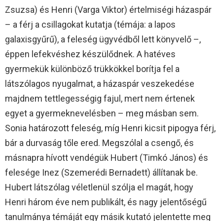
Zsuzsa) és Henri (Varga Viktor) értelmiségi házaspár
– a férj a csillagokat kutatja (témája: a lapos
galaxisgyűrű), a feleség ügyvédből lett könyvelő –,
éppen lefekvéshez készülődnek. A hatéves
gyermekük különböző trükkökkel borítja fel a
látszólagos nyugalmat, a házaspár veszekedése
majdnem tettlegességig fajul, mert nem értenek
egyet a gyermeknevelésben – meg másban sem.
Sonia határozott feleség, míg Henri kicsit pipogya férj,
bár a durvaság tőle ered. Megszólal a csengő, és
másnapra hívott vendégük Hubert (Timkó János) és
felesége Inez (Szemerédi Bernadett) állítanak be.
Hubert látszólag véletlenül szólja el magát, hogy
Henri három éve nem publikált, és nagy jelentőségű
tanulmánya témáját egy másik kutató jelentette meg