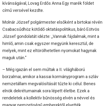
kívánságával, Lovag Erdős Anna Egy marék földet
című versével kezdte.
Molnár József polgármester elsőként a birtokai révén
Csabacsűdhöz kötődő oktatáspolitikus, báró Eötvös
József gondolatát idézte: „Vannak fájdalmak, mint a
himlő, amin csak egyszer megyünk keresztül, de
melyek, mint ez eltörölhetetlen nyomokat hagynak
maguk után.”
– Még igazán el sem múltak a II. világháború
borzalmai, amikor a kassai kormányprogram a szláv
nemzetállam megvalósítását tűzte ki célul. Benes
elnök dekrétumainak sora lépett életbe. Ezek a
rendeletek a kollektív bűnösség elvén a névvel és
magyar nemzetiségű emberektől elvették