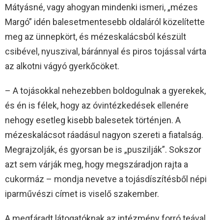
Mátyásné, vagy ahogyan mindenki ismeri, „mézes
Margó” idén balesetmentesebb oldaláról közelítette
meg az ünnepkört, és mézeskalácsból készült
csibével, nyuszival, báránnyal és piros tojással várta
az alkotni vágyó gyerkőcöket.
– A tojásokkal nehezebben boldogulnak a gyerekek,
és én is félek, hogy az óvintézkedések ellenére
nehogy esetleg kisebb balesetek történjen. A
mézeskalácsot ráadásul nagyon szereti a fiatalság.
Megrajzolják, és gyorsan be is „puszilják”. Sokszor
azt sem várják meg, hogy megszáradjon rajta a
cukormáz – mondja nevetve a tojásdíszítésből népi
iparművészi címet is viselő szakember.
A megfáradt látogatóknak az intézmény forró teával