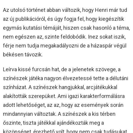
Az utolsó történet abban változik, hogy Henri már tud
az új publikációról, és úgy fogja fel, hogy kiegészítik
egymás kutatási témáját, hiszen csak hasonló a téma,
nem egészen az, szinte feldobódik. Inez sokat iszik,
férje nem tudja megakadályozni de a házaspár végül
békésen távozik.
Leírva kissé furcsán hat, de a jelenetek szövege, a
színészek játéka nagyon élvezetessé tette a délutáni
színházat. A színészek hangjukkal, arcjátékukkal
alakították szerepüket. Ami igazi karakterformálásra
adott lehetőséget, az az, hogy az események során
mindannyian változtak. A színészek a kis térben
őszinte, tiszta játékkal ajándékozták meg a
közönséget, érezhető volt, hogy nem csak tudásukat,