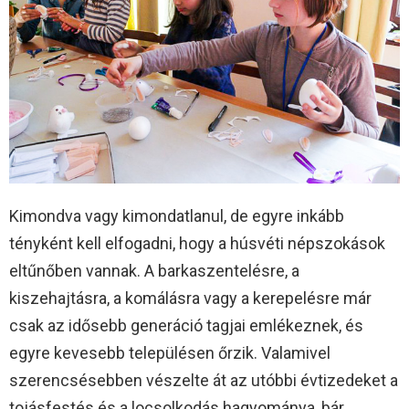
Kimondva vagy kimondatlanul, de egyre inkább
tényként kell elfogadni, hogy a húsvéti népszokások
eltűnőben vannak. A barkaszentelésre, a
kiszehajtásra, a komálásra vagy a kerepelésre már
csak az idősebb generáció tagjai emlékeznek, és
egyre kevesebb településen őrzik. Valamivel
szerencsésebben vészelte át az utóbbi évtizedeket a
tojásfestés és a locsolkodás hagyománya, bár