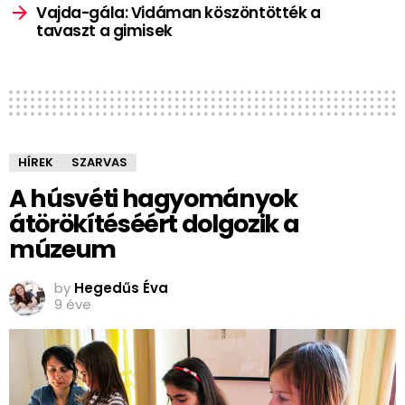
Vajda-gála: Vidáman köszöntötték a
tavaszt a gimisek
HÍREK
SZARVAS
A húsvéti hagyományok
átörökítéséért dolgozik a
múzeum
by
Hegedűs Éva
9 éve