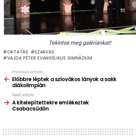
Tekintse meg galériánkat!
OKTATÁS
SZARVAS
VAJDA PÉTER EVANGÉLIKUS GIMNÁZIUM
Previous article
See
more
Előbbre léptek a szlovákos lányok a sakk
diákolimpián
Next article
A kitelepítettekre emlékeztek
Csabacsűdön