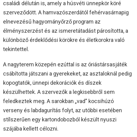
családi délután is, amely a húsvéti ünnepkör köré
szerveződött. A hamvazószerdától fehérvasárnapig
elnevezésű hagyományőrző program az
élményszerzést és az ismeretátadást párosította, a
különböző érdeklődési körökre és életkorokra való
tekintettel.
A nagyterem közepén ezúttal is az óriástársasjáték
csábította játszani a gyerekeket, az asztaloknál pedig
kopogtatók, ünnepi dekorációk és díszek
készülhettek. A szervezők a legkisebbről sem
feledkeztek meg. A sarokban „vad” kocsihúzó
verseny és labdagurítás folyt, az utóbbi esetében
stílszerűen egy kartondobozból készült nyuszi
szájába kellett célozni.