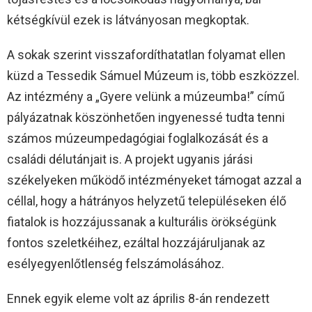
kétségkívül ezek is látványosan megkoptak.
A sokak szerint visszafordíthatatlan folyamat ellen
küzd a Tessedik Sámuel Múzeum is, több eszközzel.
Az intézmény a „Gyere velünk a múzeumba!” című
pályázatnak köszönhetően ingyenessé tudta tenni
számos múzeumpedagógiai foglalkozását és a
családi délutánjait is. A projekt ugyanis járási
székelyeken működő intézményeket támogat azzal a
céllal, hogy a hátrányos helyzetű településeken élő
fiatalok is hozzájussanak a kulturális örökségünk
fontos szeletkéihez, ezáltal hozzájáruljanak az
esélyegyenlőtlenség felszámolásához.
Ennek egyik eleme volt az április 8-án rendezett