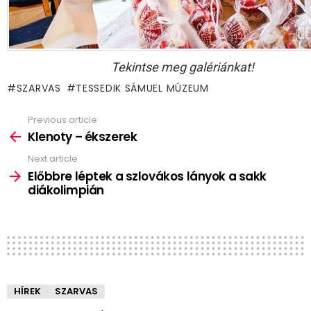
Tekintse meg galériánkat!
SZARVAS
TESSEDIK SÁMUEL MÚZEUM
Previous article
See
more
Klenoty – ékszerek
Next article
Előbbre léptek a szlovákos lányok a sakk
diákolimpián
HÍREK
SZARVAS