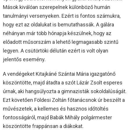
Mások kiválóan szerepelnek különböző humán
tanulmányi versenyeken. Ezért is fontos számukra,
hogy ezt az oldalukat is bemutathassák. A gálára
néhányan már több hónapja készülnek, hogy az
előadott műsorszám a lehető legmagasabb szintű
legyen. A csütörtöki délután ezért is volt olyan
jelentős esemény.
A vendégeket Kitajkáné Szántai Mária igazgatónő
köszöntötte, majd átadta a szót Lázár Zsolt esperes
úrnak, aki hangsúlyozta a gimnazisták sokoldalúságát.
Ezt követően Földesi Zoltán főtanácsnok úr beszélt a
művészetek, a kellemes és hasznos időtöltés
fontosságáról, majd Babák Mihály polgármester
köszöntötte frappánsan a diákokat.