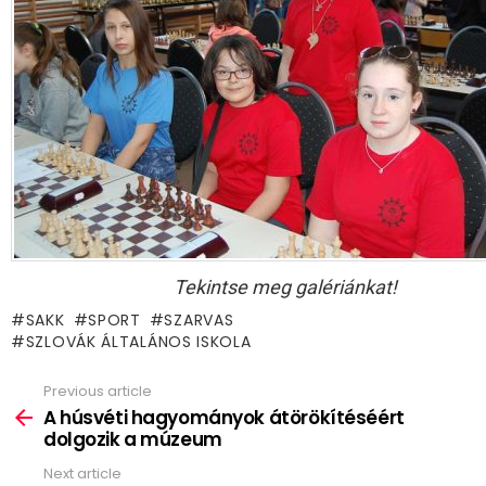
Tekintse meg galériánkat!
SAKK
SPORT
SZARVAS
SZLOVÁK ÁLTALÁNOS ISKOLA
Previous article
See
more
A húsvéti hagyományok átörökítéséért
dolgozik a múzeum
Next article