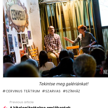
Tekintse meg galériánkat!
CERVINUS TEÁTRUM
SZARVAS
SZÍNHÁZ
Previous article
See
more