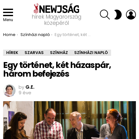
SEARCH
L
SWITCH
hírek Magyarország
SKIN
Menu
közepéről
You are here:
Home
Színházi napló
Egy történet, két házaspár, három befejezés
HÍREK
SZARVAS
SZÍNHÁZ
SZÍNHÁZI NAPLÓ
Egy történet, két házaspár,
három befejezés
by
G.E.
9 éve