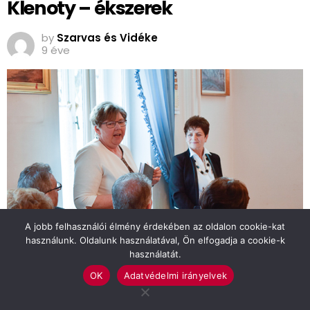
Klenoty – ékszerek
by
Szarvas és Vidéke
9 éve
A jobb felhasználói élmény érdekében az oldalon cookie-kat
használunk. Oldalunk használatával, Ön elfogadja a cookie-k
használatát.
OK
Adatvédelmi irányelvek
Furcsának is tűnhet, hogy bár a hajdan a szarvasi