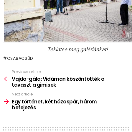
Tekintse meg galériánkat!
CSABACSŰD
Previous article
See
more
Vajda-gála: Vidáman köszöntötték a
tavaszt a gimisek
Next article
Egy történet, két házaspár, három
befejezés