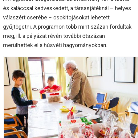
és kaláccsal kedveskedett, a társasjátéknál – helyes
válaszért cserébe – csokitojásokat lehetett
gyűjtögetni. A programon több mint százan fordultak
meg, ill. a pályázat révén további ötszázan
merülhettek el a húsvéti hagyományokban.