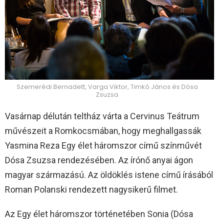
Szemerédi Bernadett, Varga Viktor, Timkó János és Dósa
Zsuzsa
Vasárnap délután teltház várta a Cervinus Teátrum
művészeit a Romkocsmában, hogy meghallgassák
Yasmina Reza Egy élet háromszor című színművét
Dósa Zsuzsa rendezésében. Az írónő anyai ágon
magyar származású. Az öldöklés istene című írásából
Roman Polanski rendezett nagysikerű filmet.
Az Egy élet háromszor történetében Sonia (Dósa