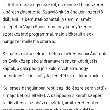
állítottak össze egy csokrot, és mindezt hangszeres
kíséret színesítette. Szavalóink és énekelni szerető
diákjaink is bemutatkozhattak, valamint ismét
fellépett a Vajda Band, most egy könnyűzenei
szórakoztató programmal, majd előkerült a sok
hangszer mellett a citera is.
Színjátszóink az elmúlt héten a békéscsabai Ádámok
és Évák középiskolai drámaversenyen két díjat is
kaptak, a gála pedig jó alkalom volt arra, hogy
bemutassák Líra király történetét iskolatársaiknak is.
Kellemes hangulatban repült az idő, észre sem vettük
a majd’ két óra elteltét. A színpadon sikerült szépen
feldíszíteni a színházi díszletet, amit kéretlenül is