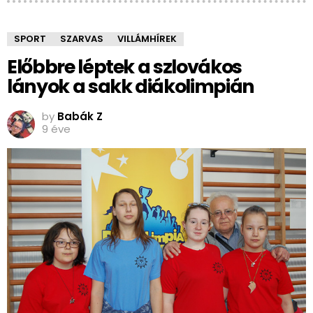
SPORT
SZARVAS
VILLÁMHÍREK
Előbbre léptek a szlovákos
lányok a sakk diákolimpián
by
Babák Z
9 éve