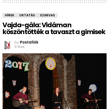
HÍREK
OKTATÁS
SZARVAS
Vajda-gála: Vidáman
köszöntötték a tavaszt a gimisek
by
Postafiók
9 éve