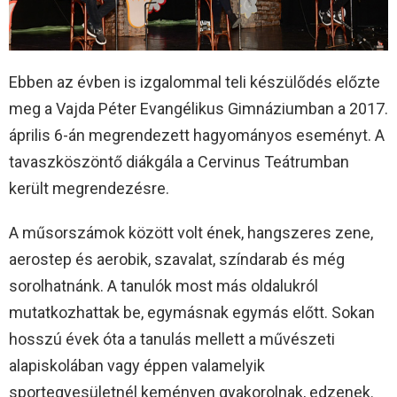
Ebben az évben is izgalommal teli készülődés előzte
meg a Vajda Péter Evangélikus Gimnáziumban a 2017.
április 6-án megrendezett hagyományos eseményt. A
tavaszköszöntő diákgála a Cervinus Teátrumban
került megrendezésre.
A műsorszámok között volt ének, hangszeres zene,
aerostep és aerobik, szavalat, színdarab és még
sorolhatnánk. A tanulók most más oldalukról
mutatkozhattak be, egymásnak egymás előtt. Sokan
hosszú évek óta a tanulás mellett a művészeti
alapiskolában vagy éppen valamelyik
sportegyesületnél keményen gyakorolnak, edzenek.