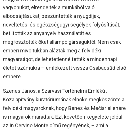
vagyonukat, elrendelték a munkából való
elbocsájtásukat, beszüntették a nyugdíjak,
neveltetési és egészségügyi segélyek folyósítását,
betiltották az anyanyelv használatát és
megfosztották őket állampolgárságuktól. Nem csak
emberi mivoltukban alázták meg a felvidéki
magyarságot, de lehetetlenné tették a mindennapi
életet számukra – emlékezett vissza Csabacsűd első
embere.
Szenes János, a Szarvasi Történelmi Emlékút
Közalapítvány kuratóriumának elnöke megköszönte a
felvidéki magyaroknak, hogy Benes és Mečiar ellenére
is magyarok maradtak. Ezt követően kegyelete jeléül
az In Cervino Monte című regényének, – ami a