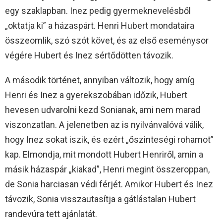
egy szaklapban. Inez pedig gyermeknevelésből
„oktatja ki” a házaspárt. Henri Hubert mondataira
összeomlik, szó szót követ, és az első eseménysor
végére Hubert és Inez sértődötten távozik.
A második történet, annyiban változik, hogy amíg
Henri és Inez a gyerekszobában időzik, Hubert
hevesen udvarolni kezd Sonianak, ami nem marad
viszonzatlan. A jelenetben az is nyilvánvalóvá válik,
hogy Inez sokat iszik, és ezért „őszinteségi rohamot”
kap. Elmondja, mit mondott Hubert Henriről, amin a
másik házaspár „kiakad”, Henri megint összeroppan,
de Sonia harciasan védi férjét. Amikor Hubert és Inez
távozik, Sonia visszautasítja a gátlástalan Hubert
randevúra tett ajánlatát.