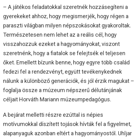
– A játékos feladatokkal szeretnék hozzásegíteni a
gyerekeket ahhoz, hogy megismerjék, hogy régen a
paraszti világban milyen népszokásokat gyakoroltak.
Természetesen nem lehet az a reális cél, hogy
visszahozzuk ezeket a hagyományokat, viszont
szeretnénk, hogy a fiatalok se felejtsék el teljesen
őket. Emellett bízunk benne, hogy egyre több család
fedezi fel a rendezvényt, együtt tevékenykednek
nálunk a különböző generációk, és jól érzik magukat –
foglalja össze a múzeum népszerű délutánjának
céljait Horváth Mariann múzeumpedagógus.
A bejárat melletti részre ezúttal is népies
motívumokkal díszített tojások hívták fel a figyelmet,
alapanyaguk azonban eltért a hagyományostól. Uhljar