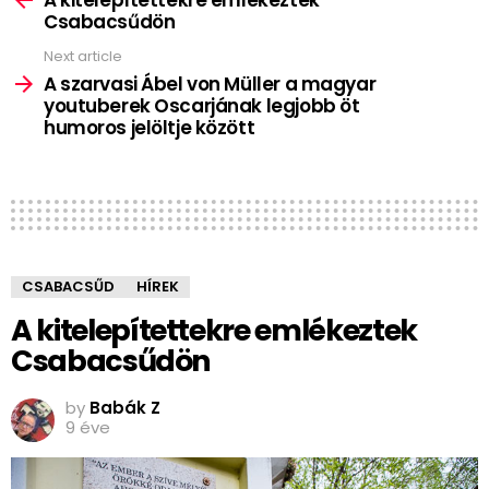
A kitelepítettekre emlékeztek
Csabacsűdön
Next article
A szarvasi Ábel von Müller a magyar
youtuberek Oscarjának legjobb öt
humoros jelöltje között
CSABACSŰD
HÍREK
A kitelepítettekre emlékeztek
Csabacsűdön
by
Babák Z
9 éve