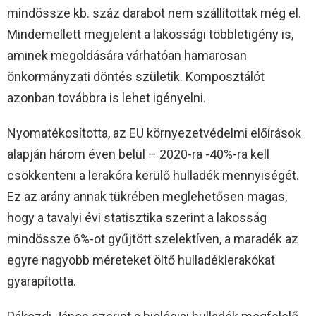
mindössze kb. száz darabot nem szállítottak még el.
Mindemellett megjelent a lakossági többletigény is,
aminek megoldására várhatóan hamarosan
önkormányzati döntés születik. Komposztálót
azonban továbbra is lehet igényelni.
Nyomatékosította, az EU környezetvédelmi előírások
alapján három éven belül – 2020-ra -40%-ra kell
csökkenteni a lerakóra kerülő hulladék mennyiségét.
Ez az arány annak tükrében meglehetősen magas,
hogy a tavalyi évi statisztika szerint a lakosság
mindössze 6%-ot gyűjtött szelektíven, a maradék az
egyre nagyobb méreteket öltő hulladéklerakókat
gyarapította.