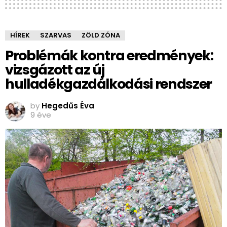
HÍREK
SZARVAS
ZÖLD ZÓNA
Problémák kontra eredmények:
vizsgázott az új
hulladékgazdálkodási rendszer
by
Hegedűs Éva
9 éve