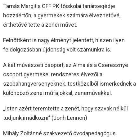
Tamás Margit a GFF PK főiskolai tanársegédje
hozzáértőn, a gyermekek számára élvezhetővé,
érthetővé tette a zenei művet.
Felnőttként is nagy élményt jelentett, hiszen ilyen
feldolgozásban újdonság volt számunkra is.
A két művészeti csoport, az Alma és a Cseresznye
csoport gyermekei rendszeres élvezői a
szobahangversenyeknek. testközelből ismerkednek a
különböző zenei műfajokkal, zeneművekkel.
„Isten azért teremtette a zenét, hogy szavak nélkül
tudjunk imádkozni” (Jonh Lennon)
Mihály Zoltánné szakvezető óvodapedagógus