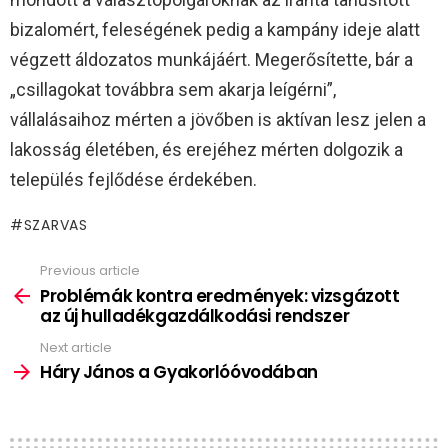
bizalomért, feleségének pedig a kampány ideje alatt
végzett áldozatos munkájáért. Megerősítette, bár a
„csillagokat továbbra sem akarja leígérni”,
vállalásaihoz mérten a jövőben is aktívan lesz jelen a
lakosság életében, és erejéhez mérten dolgozik a
település fejlődése érdekében.
SZARVAS
Previous article
See
more
Problémák kontra eredmények: vizsgázott
az új hulladékgazdálkodási rendszer
Next article
Háry János a Gyakorlóóvodában