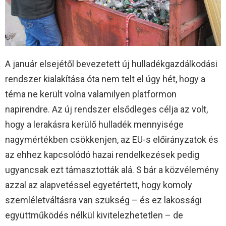
A január elsejétől bevezetett új hulladékgazdálkodási
rendszer kialakítása óta nem telt el úgy hét, hogy a
téma ne került volna valamilyen platformon
napirendre. Az új rendszer elsődleges célja az volt,
hogy a lerakásra kerülő hulladék mennyisége
nagymértékben csökkenjen, az EU-s előirányzatok és
az ehhez kapcsolódó hazai rendelkezések pedig
ugyancsak ezt támasztották alá. S bár a közvélemény
azzal az alapvetéssel egyetértett, hogy komoly
szemléletváltásra van szükség – és ez lakossági
együttműködés nélkül kivitelezhetetlen – de