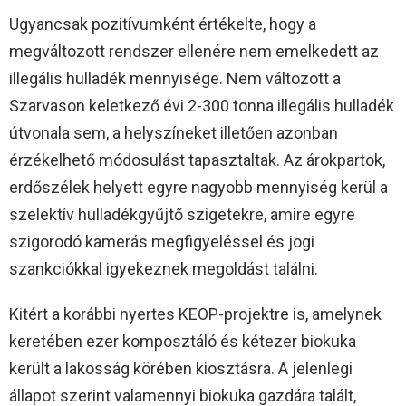
Ugyancsak pozitívumként értékelte, hogy a
megváltozott rendszer ellenére nem emelkedett az
illegális hulladék mennyisége. Nem változott a
Szarvason keletkező évi 2-300 tonna illegális hulladék
útvonala sem, a helyszíneket illetően azonban
érzékelhető módosulást tapasztaltak. Az árokpartok,
erdőszélek helyett egyre nagyobb mennyiség kerül a
szelektív hulladékgyűjtő szigetekre, amire egyre
szigorodó kamerás megfigyeléssel és jogi
szankciókkal igyekeznek megoldást találni.
Kitért a korábbi nyertes KEOP-projektre is, amelynek
keretében ezer komposztáló és kétezer biokuka
került a lakosság körében kiosztásra. A jelenlegi
állapot szerint valamennyi biokuka gazdára talált,