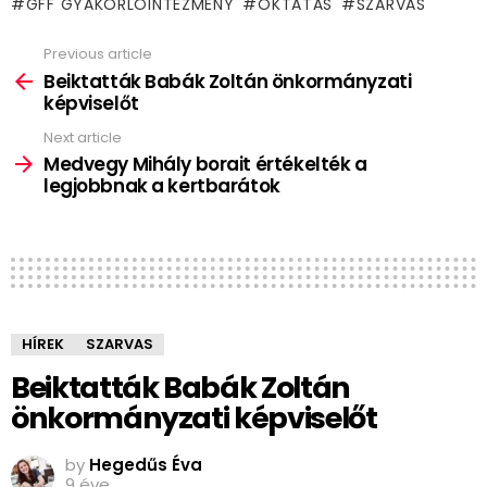
GFF GYAKORLÓINTÉZMÉNY
OKTATÁS
SZARVAS
Previous article
See
more
Beiktatták Babák Zoltán önkormányzati
képviselőt
Next article
Medvegy Mihály borait értékelték a
legjobbnak a kertbarátok
HÍREK
SZARVAS
Beiktatták Babák Zoltán
önkormányzati képviselőt
by
Hegedűs Éva
9 éve