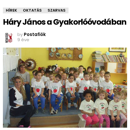
HÍREK
OKTATÁS
SZARVAS
Háry János a Gyakorlóóvodában
by
Postafiók
9 éve