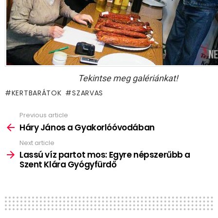
Tekintse meg galériánkat!
KERTBARÁTOK
SZARVAS
Previous article
See
more
Háry János a Gyakorlóóvodában
Next article
Lassú víz partot mos: Egyre népszerűbb a
Szent Klára Gyógyfürdő