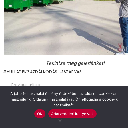
Tekintse meg galériánkat!
HULLADÉKGAZDÁLKODÁS
SZARVAS
Previous article
See
more
Országos szakmai konferencia a IV.
A jobb felhasználói élmény érdekében az oldalon cookie-kat
Pedagógia ágazatban tanítók részére
használunk. Oldalunk használatával, Ön elfogadja a cookie-k
használatát.
Next article
Beiktatták Babák Zoltán önkormányzati
OK
Adatvédelmi irányelvek
képviselőt