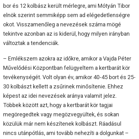
bor és 12 kolbász került mérlegre, ami Mótyán Tibor
elnök szerint semmiképp sem ad elégedetlenségre
okot. Visszamenőleg a nevezések száma mögé
tekintve azonban az is kiderül, hogy milyen irányban
változtak a tendenciák.
– Emlékszem azokra az időkre, amikor a Vajda Péter
Művelődési Központban felügyeltem a kertbarát kör
tevékenységét. Volt olyan év, amikor 40-45 bort és 25-
30 kolbászt kellett a zsűrinek minősítenie. Ehhez
képest az idei nevezések aránya valamit jelez.
Többek között azt, hogy a kertbarát kör tagjai
megöregedtek vagy megözvegyültek, és sokan
közülük már nem készítenek kolbászt. Ráadásul
nincs utánpótlás, ami tovább nehezíti a dolgunkat –