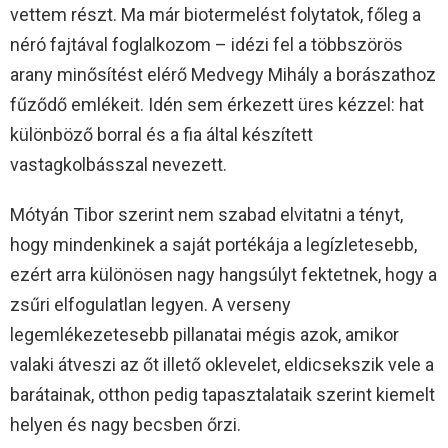
vettem részt. Ma már biotermelést folytatok, főleg a
néró fajtával foglalkozom – idézi fel a többszörös
arany minősítést elérő Medvegy Mihály a borászathoz
fűződő emlékeit. Idén sem érkezett üres kézzel: hat
különböző borral és a fia által készített
vastagkolbásszal nevezett.
Mótyán Tibor szerint nem szabad elvitatni a tényt,
hogy mindenkinek a saját portékája a legízletesebb,
ezért arra különösen nagy hangsúlyt fektetnek, hogy a
zsűri elfogulatlan legyen. A verseny
legemlékezetesebb pillanatai mégis azok, amikor
valaki átveszi az őt illető oklevelet, eldicsekszik vele a
barátainak, otthon pedig tapasztalataik szerint kiemelt
helyen és nagy becsben őrzi.