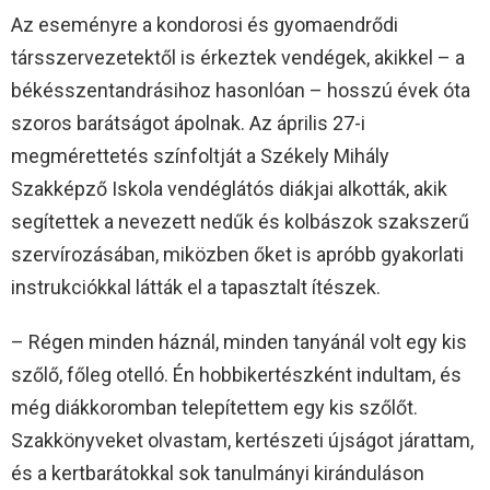
Az eseményre a kondorosi és gyomaendrődi
társszervezetektől is érkeztek vendégek, akikkel – a
békésszentandrásihoz hasonlóan – hosszú évek óta
szoros barátságot ápolnak. Az április 27-i
megmérettetés színfoltját a Székely Mihály
Szakképző Iskola vendéglátós diákjai alkották, akik
segítettek a nevezett nedűk és kolbászok szakszerű
szervírozásában, miközben őket is apróbb gyakorlati
instrukciókkal látták el a tapasztalt ítészek.
– Régen minden háznál, minden tanyánál volt egy kis
szőlő, főleg otelló. Én hobbikertészként indultam, és
még diákkoromban telepítettem egy kis szőlőt.
Szakkönyveket olvastam, kertészeti újságot járattam,
és a kertbarátokkal sok tanulmányi kiránduláson