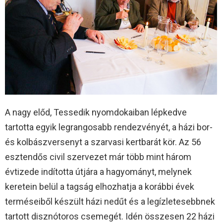
A nagy előd, Tessedik nyomdokaiban lépkedve
tartotta egyik legrangosabb rendezvényét, a házi bor-
és kolbászversenyt a szarvasi kertbarát kör. Az 56
esztendős civil szervezet már több mint három
évtizede indította útjára a hagyományt, melynek
keretein belül a tagság elhozhatja a korábbi évek
terméseiből készült házi nedűt és a legízletesebbnek
tartott disznótoros csemegét. Idén összesen 22 házi