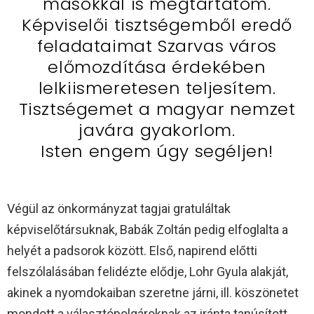
másokkal is megtartatom.
Képviselői tisztségemből eredő
feladataimat Szarvas város
előmozdítása érdekében
lelkiismeretesen teljesítem.
Tisztségemet a magyar nemzet
javára gyakorlom.
Isten engem úgy segéljen!
Végül az önkormányzat tagjai gratuláltak
képviselőtársuknak, Babák Zoltán pedig elfoglalta a
helyét a padsorok között. Első, napirend előtti
felszólalásában felidézte elődje, Lohr Gyula alakját,
akinek a nyomdokaiban szeretne járni, ill. köszönetet
mondott a választópolgároknak az iránta tanúsított