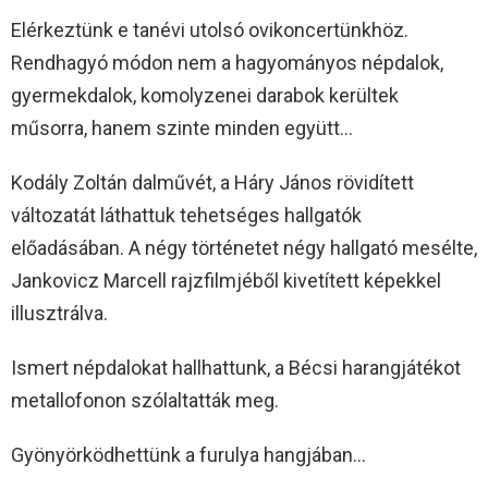
Elérkeztünk e tanévi utolsó ovikoncertünkhöz.
Rendhagyó módon nem a hagyományos népdalok,
gyermekdalok, komolyzenei darabok kerültek
műsorra, hanem szinte minden együtt…
Kodály Zoltán dalművét, a Háry János rövidített
változatát láthattuk tehetséges hallgatók
előadásában. A négy történetet négy hallgató mesélte,
Jankovicz Marcell rajzfilmjéből kivetített képekkel
illusztrálva.
Ismert népdalokat hallhattunk, a Bécsi harangjátékot
metallofonon szólaltatták meg.
Gyönyörködhettünk a furulya hangjában…