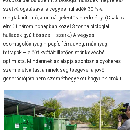
Pákozdi János szerint a biológiai hulladék megfelelő
szétválogatásával a vegyes hulladék 30 %-a
megtakarítható, ami már jelentős eredmény. (Csak az
elmúlt három hónapban közel 3 tonna biológiai
hulladék gyűlt össze – szerk.) A vegyes
csomagolóanyag – papír, fém, üveg, műanyag,
tetrapak – előírt kvótáit illetően már kevésbé
optimista. Mindennek az alapja azonban a gyökeres
szemléletváltás, aminek segítségével a jövő
generációjára nem szeméthegyeket hagyunk örökül.