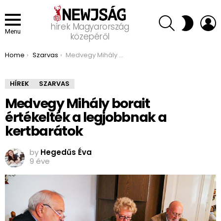
SEARCH
L
SWITCH
hírek Magyarország
SKIN
Menu
közepéről
You are here:
Home
Szarvas
Medvegy Mihály borait értékelték a legjobbnak a kertbarátok
HÍREK
SZARVAS
Medvegy Mihály borait
értékelték a legjobbnak a
kertbarátok
by
Hegedűs Éva
9 éve