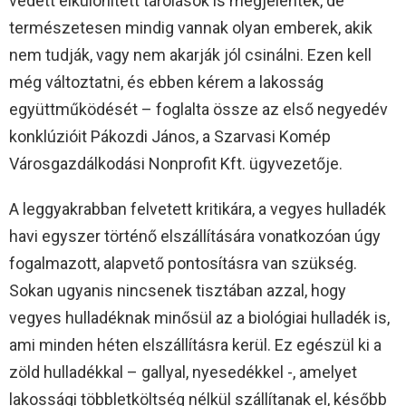
védett elkülönített tárolások is megjelentek, de
természetesen mindig vannak olyan emberek, akik
nem tudják, vagy nem akarják jól csinálni. Ezen kell
még változtatni, és ebben kérem a lakosság
együttműködését – foglalta össze az első negyedév
konklúzióit Pákozdi János, a Szarvasi Komép
Városgazdálkodási Nonprofit Kft. ügyvezetője.
A leggyakrabban felvetett kritikára, a vegyes hulladék
havi egyszer történő elszállítására vonatkozóan úgy
fogalmazott, alapvető pontosításra van szükség.
Sokan ugyanis nincsenek tisztában azzal, hogy
vegyes hulladéknak minősül az a biológiai hulladék is,
ami minden héten elszállításra kerül. Ez egészül ki a
zöld hulladékkal – gallyal, nyesedékkel -, amelyet
lakossági többletköltség nélkül szállítanak el, később