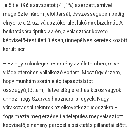
jelöltje 196 szavazatot (41,1%) szerzett, amivel
megelőzte három jelölttársát, összességében pedig
elnyerte a 2. sz. választókerület lakóinak bizalmát. A
beiktatására április 27-én, a választást követő
képviselő-testületi ülésen, ünnepélyes keretek között
került sor.
– Ez egy különleges esemény az életemben, mivel
világéletemben vállalkozó voltam. Most úgy érzem,
hogy munkám során elég tapasztalatot
összegyűjtöttem, illetve elég érett és koros vagyok
ahhoz, hogy Szarvas hasznára is legyek. Nagy
várakozással tekintek az elkövetkező időszakra –
fogalmazta meg érzéseit a település megválasztott
képviselője néhány perccel a beiktatás pillanatai előtt.