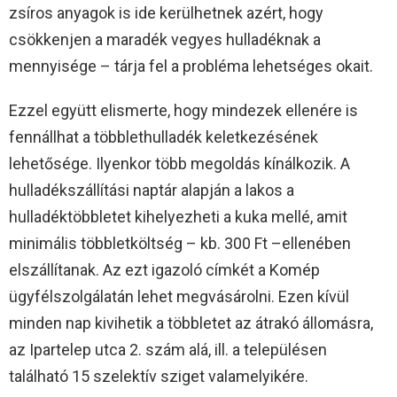
zsíros anyagok is ide kerülhetnek azért, hogy
csökkenjen a maradék vegyes hulladéknak a
mennyisége – tárja fel a probléma lehetséges okait.
Ezzel együtt elismerte, hogy mindezek ellenére is
fennállhat a többlethulladék keletkezésének
lehetősége. Ilyenkor több megoldás kínálkozik. A
hulladékszállítási naptár alapján a lakos a
hulladéktöbbletet kihelyezheti a kuka mellé, amit
minimális többletköltség – kb. 300 Ft –ellenében
elszállítanak. Az ezt igazoló címkét a Komép
ügyfélszolgálatán lehet megvásárolni. Ezen kívül
minden nap kivihetik a többletet az átrakó állomásra,
az Ipartelep utca 2. szám alá, ill. a településen
található 15 szelektív sziget valamelyikére.