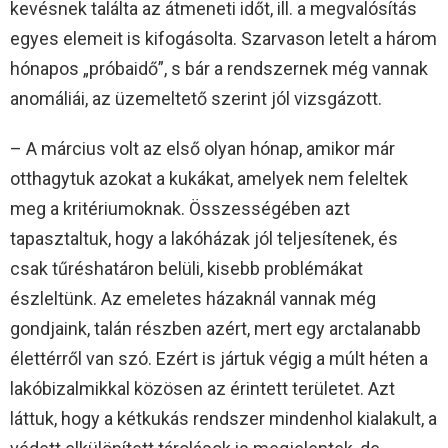
kevésnek találta az átmeneti időt, ill. a megvalósítás
egyes elemeit is kifogásolta. Szarvason letelt a három
hónapos „próbaidő”, s bár a rendszernek még vannak
anomáliái, az üzemeltető szerint jól vizsgázott.
– A március volt az első olyan hónap, amikor már
otthagytuk azokat a kukákat, amelyek nem feleltek
meg a kritériumoknak. Összességében azt
tapasztaltuk, hogy a lakóházak jól teljesítenek, és
csak tűréshatáron belüli, kisebb problémákat
észleltünk. Az emeletes házaknál vannak még
gondjaink, talán részben azért, mert egy arctalanabb
élettérről van szó. Ezért is jártuk végig a múlt héten a
lakóbizalmikkal közösen az érintett területet. Azt
láttuk, hogy a kétkukás rendszer mindenhol kialakult, a