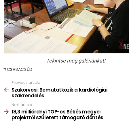
Tekintse meg galériánkat!
CSABACSŰD
Previous article
See
more
Szakorvosi: Bemutatkozik a kardiológiai
szakrendelés
Next article
18,3 milliárdnyi TOP-os Békés megyei
projektről született támogató döntés