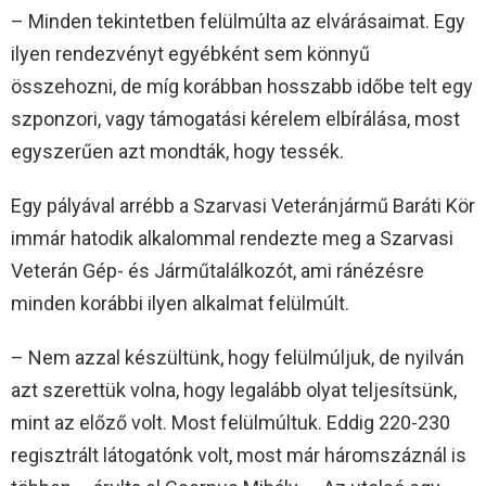
– Minden tekintetben felülmúlta az elvárásaimat. Egy
ilyen rendezvényt egyébként sem könnyű
összehozni, de míg korábban hosszabb időbe telt egy
szponzori, vagy támogatási kérelem elbírálása, most
egyszerűen azt mondták, hogy tessék.
Egy pályával arrébb a Szarvasi Veteránjármű Baráti Kör
immár hatodik alkalommal rendezte meg a Szarvasi
Veterán Gép- és Járműtalálkozót, ami ránézésre
minden korábbi ilyen alkalmat felülmúlt.
– Nem azzal készültünk, hogy felülmúljuk, de nyilván
azt szerettük volna, hogy legalább olyat teljesítsünk,
mint az előző volt. Most felülmúltuk. Eddig 220-230
regisztrált látogatónk volt, most már háromszáznál is