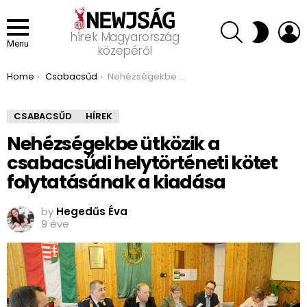
SEARCH
L
SWITCH
hírek Magyarország
SKIN
Menu
közepéről
You are here:
Home
Csabacsűd
Nehézségekbe ütközik a csabacsűdi helytörténeti kötet folytatásának a kiadása
CSABACSŰD
HÍREK
Nehézségekbe ütközik a
csabacsűdi helytörténeti kötet
folytatásának a kiadása
by
Hegedűs Éva
9 éve