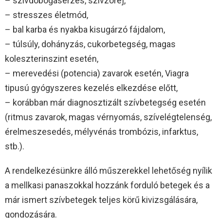
– szívdobogásérzés, szívzörej,
– stresszes életmód,
– bal karba és nyakba kisugárzó fájdalom,
– túlsúly, dohányzás, cukorbetegség, magas
koleszterinszint esetén,
– merevedési (potencia) zavarok esetén, Viagra
tipusú gyógyszeres kezelés elkezdése előtt,
– korábban már diagnosztizált szívbetegség esetén
(ritmus zavarok, magas vérnyomás, szívelégtelenség,
érelmeszesedés, mélyvénás trombózis, infarktus,
stb.).
A rendelkezésünkre álló műszerekkel lehetőség nyílik
a mellkasi panaszokkal hozzánk forduló betegek és a
már ismert szívbetegek teljes körű kivizsgálására,
gondozására.