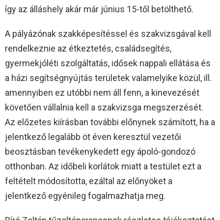
így az álláshely akár már június 15-től betölthető.
A pályázónak szakképesítéssel és szakvizsgával kell
rendelkeznie az étkeztetés, családsegítés,
gyermekjóléti szolgáltatás, idősek nappali ellátása és
a házi segítségnyújtás területek valamelyike közül, ill.
amennyiben ez utóbbi nem áll fenn, a kinevezését
követően vállalnia kell a szakvizsga megszerzését.
Az előzetes kiírásban további előnynek számított, ha a
jelentkező legalább öt éven keresztül vezetői
beosztásban tevékenykedett egy ápoló-gondozó
otthonban. Az időbeli korlátok miatt a testület ezt a
feltételt módosította, ezáltal az előnyöket a
jelentkező egyénileg fogalmazhatja meg.