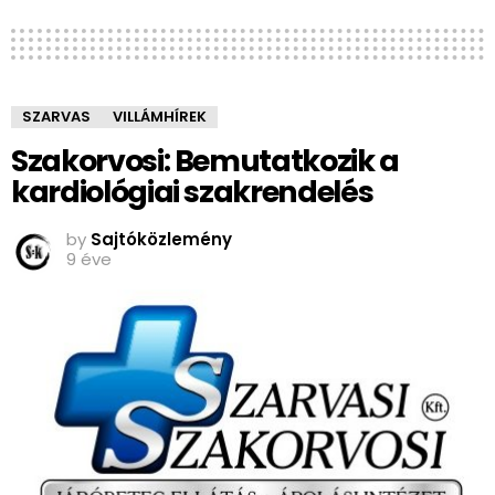
SZARVAS
VILLÁMHÍREK
Szakorvosi: Bemutatkozik a
kardiológiai szakrendelés
by
Sajtóközlemény
9 éve