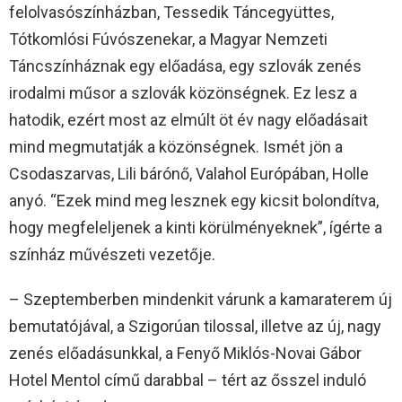
felolvasószínházban, Tessedik Táncegyüttes,
Tótkomlósi Fúvószenekar, a Magyar Nemzeti
Táncszínháznak egy előadása, egy szlovák zenés
irodalmi műsor a szlovák közönségnek. Ez lesz a
hatodik, ezért most az elmúlt öt év nagy előadásait
mind megmutatják a közönségnek. Ismét jön a
Csodaszarvas, Lili bárónő, Valahol Európában, Holle
anyó. “Ezek mind meg lesznek egy kicsit bolondítva,
hogy megfeleljenek a kinti körülményeknek”, ígérte a
színház művészeti vezetője.
– Szeptemberben mindenkit várunk a kamaraterem új
bemutatójával, a Szigorúan tilossal, illetve az új, nagy
zenés előadásunkkal, a Fenyő Miklós-Novai Gábor
Hotel Mentol című darabbal – tért az ősszel induló