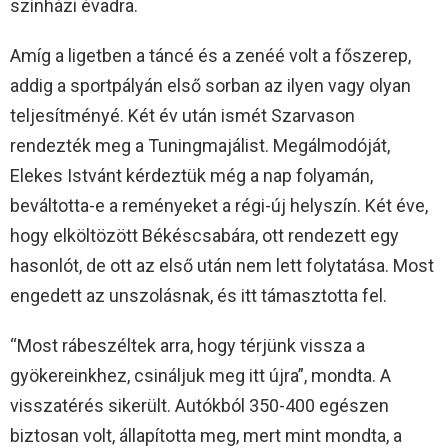
színházi évadra.
Amíg a ligetben a táncé és a zenéé volt a főszerep,
addig a sportpályán első sorban az ilyen vagy olyan
teljesítményé. Két év után ismét Szarvason
rendezték meg a Tuningmajálist. Megálmodóját,
Elekes Istvánt kérdeztük még a nap folyamán,
beváltotta-e a reményeket a régi-új helyszín. Két éve,
hogy elköltözött Békéscsabára, ott rendezett egy
hasonlót, de ott az első után nem lett folytatása. Most
engedett az unszolásnak, és itt támasztotta fel.
“Most rábeszéltek arra, hogy térjünk vissza a
gyökereinkhez, csináljuk meg itt újra”, mondta. A
visszatérés sikerült. Autókból 350-400 egészen
biztosan volt, állapította meg, mert mint mondta, a