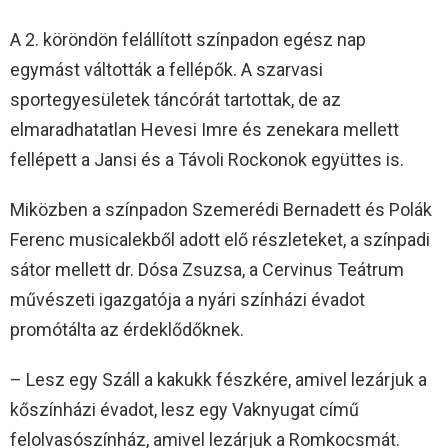
A 2. köröndön felállított színpadon egész nap
egymást váltották a fellépők. A szarvasi
sportegyesületek táncórát tartottak, de az
elmaradhatatlan Hevesi Imre és zenekara mellett
fellépett a Jansi és a Távoli Rockonok együttes is.
Miközben a színpadon Szemerédi Bernadett és Polák
Ferenc musicalekből adott elő részleteket, a színpadi
sátor mellett dr. Dósa Zsuzsa, a Cervinus Teátrum
művészeti igazgatója a nyári színházi évadot
promótálta az érdeklődőknek.
– Lesz egy Száll a kakukk fészkére, amivel lezárjuk a
kőszínházi évadot, lesz egy Vaknyugat című
felolvasószínház, amivel lezárjuk a Romkocsmát.