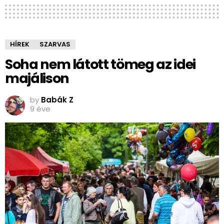
HÍREK
SZARVAS
Soha nem látott tömeg az idei
majálison
by
Babák Z
9 éve