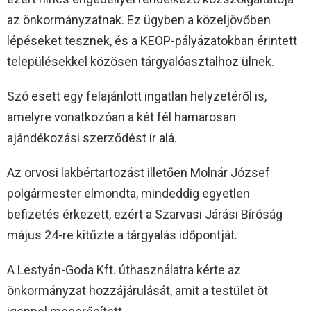
az önkormányzatnak. Ez ügyben a közeljövőben
lépéseket tesznek, és a KEOP-pályázatokban érintett
településekkel közösen tárgyalóasztalhoz ülnek.
Szó esett egy felajánlott ingatlan helyzetéről is,
amelyre vonatkozóan a két fél hamarosan
ajándékozási szerződést ír alá.
Az orvosi lakbértartozást illetően Molnár József
polgármester elmondta, mindeddig egyetlen
befizetés érkezett, ezért a Szarvasi Járási Bíróság
május 24-re kitűzte a tárgyalás időpontját.
A Lestyán-Goda Kft. úthasználatra kérte az
önkormányzat hozzájárulását, amit a testület öt