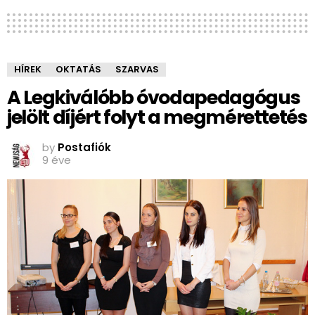
HÍREK
OKTATÁS
SZARVAS
A Legkiválóbb óvodapedagógus
jelölt díjért folyt a megmérettetés
by
Postafiók
9 éve