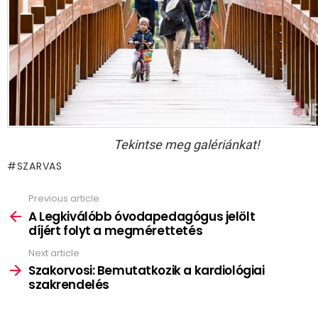
Tekintse meg galériánkat!
SZARVAS
Previous article
See
more
A Legkiválóbb óvodapedagógus jelölt
díjért folyt a megmérettetés
Next article
Szakorvosi: Bemutatkozik a kardiológiai
szakrendelés