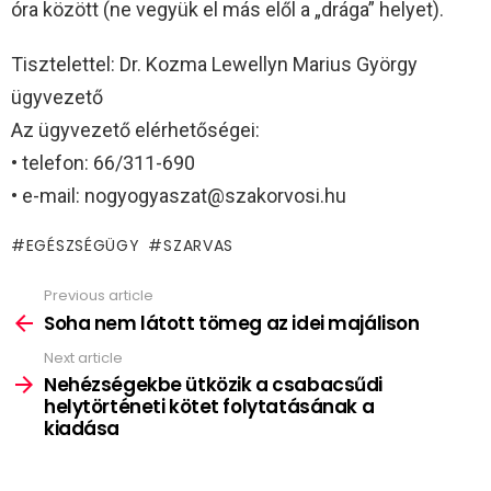
óra között (ne vegyük el más elől a „drága” helyet).
Tisztelettel: Dr. Kozma Lewellyn Marius György
ügyvezető
Az ügyvezető elérhetőségei:
• telefon: 66/311-690
• e-mail: nogyogyaszat@szakorvosi.hu
EGÉSZSÉGÜGY
SZARVAS
Previous article
See
more
Soha nem látott tömeg az idei majálison
Next article
Nehézségekbe ütközik a csabacsűdi
helytörténeti kötet folytatásának a
kiadása