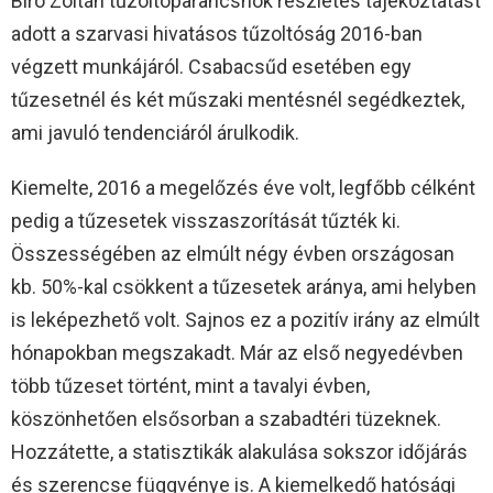
Bíró Zoltán tűzoltóparancsnok részletes tájékoztatást
adott a szarvasi hivatásos tűzoltóság 2016-ban
végzett munkájáról. Csabacsűd esetében egy
tűzesetnél és két műszaki mentésnél segédkeztek,
ami javuló tendenciáról árulkodik.
Kiemelte, 2016 a megelőzés éve volt, legfőbb célként
pedig a tűzesetek visszaszorítását tűzték ki.
Összességében az elmúlt négy évben országosan
kb. 50%-kal csökkent a tűzesetek aránya, ami helyben
is leképezhető volt. Sajnos ez a pozitív irány az elmúlt
hónapokban megszakadt. Már az első negyedévben
több tűzeset történt, mint a tavalyi évben,
köszönhetően elsősorban a szabadtéri tüzeknek.
Hozzátette, a statisztikák alakulása sokszor időjárás
és szerencse függvénye is. A kiemelkedő hatósági