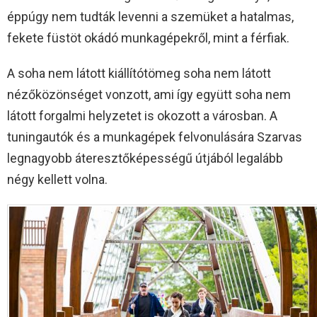
éppúgy nem tudták levenni a szemüket a hatalmas,
fekete füstöt okádó munkagépekről, mint a férfiak.
A soha nem látott kiállítótömeg soha nem látott
nézőközönséget vonzott, ami így együtt soha nem
látott forgalmi helyzetet is okozott a városban. A
tuningautók és a munkagépek felvonulására Szarvas
legnagyobb áteresztőképességű útjából legalább
négy kellett volna.