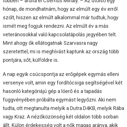
többen – árulta el Csernus Mihály. – Az utolsó egy
hónap, de mondhatnám, hogy az elmúlt egy év erről
szólt, hiszen az elmúlt alkalommal már tudtuk, hogy
ismét meg fogjuk rendezni. Az elmúlt év a más
veteránosokkal való kapcsolatápolás jegyében telt.
Mint ahogy ők ellátogatnak Szarvasra nagy
szeretettel, mi is meghívást kaptunk az ország több
pontjára, sőt, külföldre is.
A nap egyik csúcspontja az erőgépek egymás elleni
versenye volt, amin egy fordítócsiga segítségével két
hasonló kategóriájú gép a lóerő és a tapadás
függvényében próbálta egymást legyőzni. Aki nem
tudta, ott megtanulta melyik a Dutra D4KB, melyik Rába
vagy Kraz. A nézőközönség két oldalon több sorban
állt. Külön érdekesség volt a nők magas aránya, akik