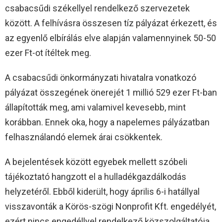
csabacsűdi székellyel rendelkező szervezetek
között. A felhívásra összesen tíz pályázat érkezett, és
az egyenlő elbírálás elve alapján valamennyinek 50-50
ezer Ft-ot ítéltek meg.
A csabacsűdi önkormányzati hivatalra vonatkozó
pályázat összegének önerejét 1 millió 529 ezer Ft-ban
állapították meg, ami valamivel kevesebb, mint
korábban. Ennek oka, hogy a napelemes pályázatban
felhasználandó elemek árai csökkentek.
A bejelentések között egyebek mellett szóbeli
tájékoztató hangzott el a hulladékgazdálkodás
helyzetéről. Ebből kiderült, hogy április 6-i hatállyal
visszavonták a Körös-szögi Nonprofit Kft. engedélyét,
ezért nincs engedéllyel rendelkező közszolgáltatója