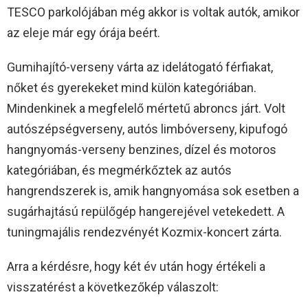
TESCO parkolójában még akkor is voltak autók, amikor
az eleje már egy órája beért.
Gumihajító-verseny várta az idelátogató férfiakat,
nőket és gyerekeket mind külön kategóriában.
Mindenkinek a megfelelő mértetű abroncs járt. Volt
autószépségverseny, autós limbóverseny, kipufogó
hangnyomás-verseny benzines, dízel és motoros
kategóriában, és megmérkőztek az autós
hangrendszerek is, amik hangnyomása sok esetben a
sugárhajtású repülőgép hangerejével vetekedett. A
tuningmajális rendezvényét Kozmix-koncert zárta.
Arra a kérdésre, hogy két év után hogy értékeli a
visszatérést a következőkép válaszolt: