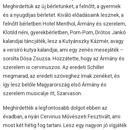
Meghirdettük az új bérletünket, a felnőtt, a gyermek
és a nyugdíjas bérletet. Kiváló előadásaink lesznek, a
felnőtt bérletben Hotel Menthol, Ármány és szerelem,
Klotild néni, gyerekbérletben, Pom-Pom, Drótos Jankó
kalandjai táncjáték, lesz a Kutyánszky Kázmér, avagy
a versíró kutya kalandjai, ami egy zenés mesejáték –
sorolta Dósa Zsuzsa. Hozzátette, hogy az Ármány és
szerelem is cervinuszos. Az eredeti Schiller
megmarad, az eredeti szöveghez írnak zenéket, és
így lesz belőle Magyarország első Ármány és
szerelem musicalje itt, Szarvason.
Meghirdették a legfontosabb dolgot ebben az
évadban, a nyári Cervinus Művészeti Fesztivált, ami
most két hétig fog tartani. Lesz egy nagyon jó vígjáték