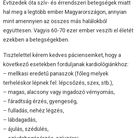
Évtizedek óta szív- és érrendszeri betegségek miatt
hal meg a legtöbb ember Magyarországon, annyian
mint amennyien az összes más halálokból
együttesen. Vagyis 60-70 ezer ember veszíti el életét
ezekben a betegségekben.
Tisztelettel kérem kedves pácienseinket, hogy a
következő esetekben forduljanak kardiológiánkhoz:
– mellkasi eredetű panaszok (főleg melyek
terheléskor lépnek fel: lépcsőzés, szex, stb.),
– magas, alacsony vagy ingadozó vérnyomás,
– fáradtság érzés, gyengeség,
– fulladás, nehéz légzés,
– lábdagadás,
– ájulás, szédülés,