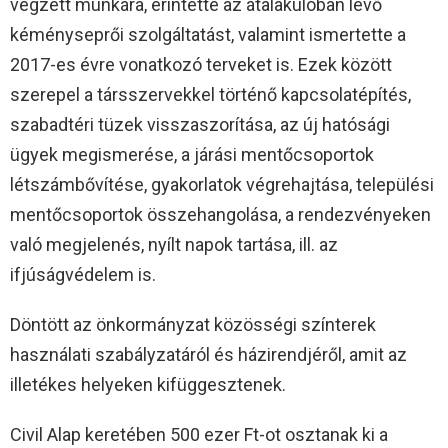
végzett munkára, érintette az átalakulóban lévő
kéményseprői szolgáltatást, valamint ismertette a
2017-es évre vonatkozó terveket is. Ezek között
szerepel a társszervekkel történő kapcsolatépítés,
szabadtéri tüzek visszaszorítása, az új hatósági
ügyek megismerése, a járási mentőcsoportok
létszámbővítése, gyakorlatok végrehajtása, települési
mentőcsoportok összehangolása, a rendezvényeken
való megjelenés, nyílt napok tartása, ill. az
ifjúságvédelem is.
Döntött az önkormányzat közösségi színterek
használati szabályzatáról és házirendjéről, amit az
illetékes helyeken kifüggesztenek.
Civil Alap keretében 500 ezer Ft-ot osztanak ki a