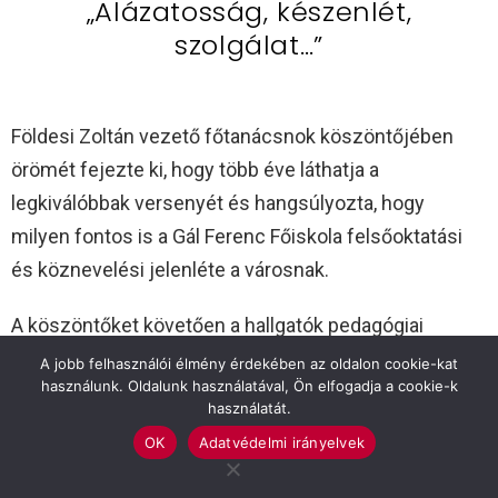
„Alázatosság, készenlét,
szolgálat…”
Földesi Zoltán vezető főtanácsnok köszöntőjében
örömét fejezte ki, hogy több éve láthatja a
legkiválóbbak versenyét és hangsúlyozta, hogy
milyen fontos is a Gál Ferenc Főiskola felsőoktatási
és köznevelési jelenléte a városnak.
A köszöntőket követően a hallgatók pedagógiai
hitvallását is megismerhettük azoknak a végzős
A jobb felhasználói élmény érdekében az oldalon cookie-kat
használunk. Oldalunk használatával, Ön elfogadja a cookie-k
óvodapedagógus szakos főiskolai hallgatóknak, akik
használatát.
részei a 2017. április 25-én a „Legkiválóbb
OK
Adatvédelmi irányelvek
óvodapedagógus-jelölt Díjért” való
megmérettetésnek a Gál Ferenc Főiskola pedagógus