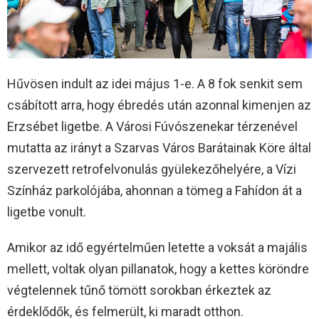
Hűvösen indult az idei május 1-e. A 8 fok senkit sem
csábított arra, hogy ébredés után azonnal kimenjen az
Erzsébet ligetbe. A Városi Fúvószenekar térzenével
mutatta az irányt a Szarvas Város Barátainak Köre által
szervezett retrofelvonulás gyülekezőhelyére, a Vízi
Színház parkolójába, ahonnan a tömeg a Fahídon át a
ligetbe vonult.
Amikor az idő egyértelműen letette a voksát a majális
mellett, voltak olyan pillanatok, hogy a kettes köröndre
végtelennek tűnő tömött sorokban érkeztek az
érdeklődők, és felmerült, ki maradt otthon.