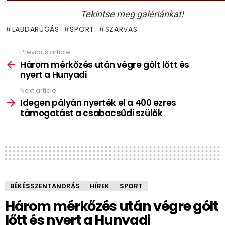
Tekintse meg galériánkat!
LABDARÚGÁS
SPORT
SZARVAS
Previous article
See
more
Három mérkőzés után végre gólt lőtt és
nyert a Hunyadi
Next article
Idegen pályán nyerték el a 400 ezres
támogatást a csabacsűdi szülők
BÉKÉSSZENTANDRÁS
HÍREK
SPORT
Három mérkőzés után végre gólt
lőtt és nyert a Hunyadi