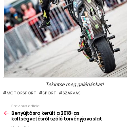
Tekintse meg galériánkat!
MOTORSPORT
SPORT
SZARVAS
Previous article
See
more
Benyújtásra került a 2018-as
költségvetésről szóló törvényjavaslat