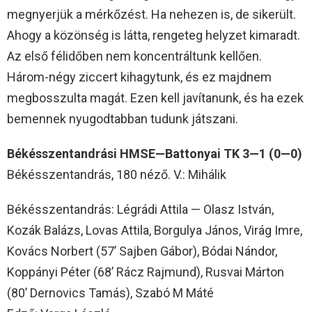
megnyerjük a mérkőzést. Ha nehezen is, de sikerült.
Ahogy a közönség is látta, rengeteg helyzet kimaradt.
Az első félidőben nem koncentráltunk kellően.
Három-négy ziccert kihagytunk, és ez majdnem
megbosszulta magát. Ezen kell javítanunk, és ha ezek
bemennek nyugodtabban tudunk játszani.
Békésszentandrási HMSE—Battonyai TK 3—1 (0—0)
Békésszentandrás, 180 néző. V.: Mihálik
Békésszentandrás: Légrádi Attila — Olasz István,
Kozák Balázs, Lovas Attila, Borgulya János, Virág Imre,
Kovács Norbert (57’ Sajben Gábor), Bódai Nándor,
Koppányi Péter (68’ Rácz Rajmund), Rusvai Márton
(80’ Dernovics Tamás), Szabó M Máté