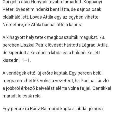
Öpi gólja után Hunyadi tovább támadott. Koppányi
Péter lövését mindenki bent látta, de sajnos csak
oldalháló lett. Lovas Attila egy az egyben vihette
Némethre, de Attila hasba lőtte a kapust.
A kihagyott helyzetek megbosszulták magukat. 73.
percben Liszkai Patrik lövését hárította Légrádi Attila,
de kiperdült a kezéből a labda és a hálóból kellett
kiszedni. 1–1.
A vendégek ettől új erőre kaptak. Egy percen belül
megszerezhették volna a vezetést, ha Podina László
a jobbról érkező beívelést elérte volna fejjel. Centikkel
maradt le csak róla.
Egy percre rá Rácz Rajmund kapta a labdát jó húsz