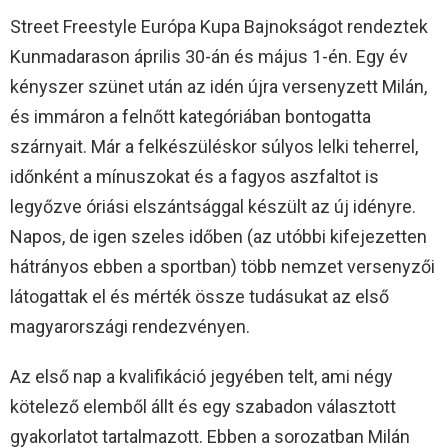
Street Freestyle Európa Kupa Bajnokságot rendeztek
Kunmadarason április 30-án és május 1-én. Egy év
kényszer szünet után az idén újra versenyzett Milán,
és immáron a felnőtt kategóriában bontogatta
szárnyait. Már a felkészüléskor súlyos lelki teherrel,
időnként a mínuszokat és a fagyos aszfaltot is
legyőzve óriási elszántsággal készült az új idényre.
Napos, de igen szeles időben (az utóbbi kifejezetten
hátrányos ebben a sportban) több nemzet versenyzői
látogattak el és mérték össze tudásukat az első
magyarországi rendezvényen.
Az első nap a kvalifikáció jegyében telt, ami négy
kötelező elemből állt és egy szabadon választott
gyakorlatot tartalmazott. Ebben a sorozatban Milán