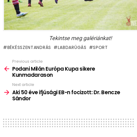
Tekintse meg galériánkat!
BÉKÉSSZENTANDRÁS
LABDARÚGÁS
SPORT
Previous article
See
more
Podani Milán Európa Kupa sikere
Kunmadarason
Next article
Aki 50 éve ifjúsági EB-n focizott: Dr. Bencze
Sándor