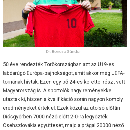
Dr. Bencze Sándor
50 éve rendezték Törökországban azt az U19-es
labdarúgó Európa-bajnokságot, amit akkor még UEFA-
tornának hívtak. Ezen egy bő 24-es kerettel részt vett
Magyarország is. A sportolók nagy reményekkel
utaztak ki, hiszen a kvalifikáció során nagyon komoly
eredményeket értek el. Ezek közül az utolsó előttin
Diósgyőrben 7000 néző előtt 2-0-ra legyőzték
Csehszlovákia együttesét, majd a prágai 20000 néző