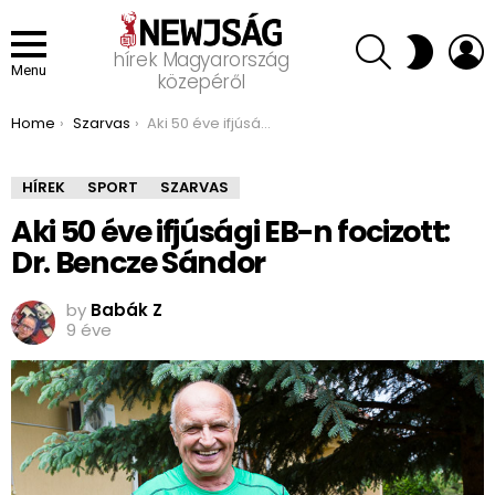
SEARCH
L
SWITCH
hírek Magyarország
SKIN
Menu
közepéről
You are here:
Home
Szarvas
Aki 50 éve ifjúsági EB-n focizott: Dr. Bencze Sándor
HÍREK
SPORT
SZARVAS
Aki 50 éve ifjúsági EB-n focizott:
Dr. Bencze Sándor
by
Babák Z
9 éve