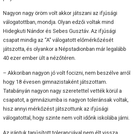
Nagyon nagy öröm volt akkor játszani az ifjúsági
válogatottban, mondja. Olyan edzői voltak mind
Hidegkuti Nándor és Sebes Gusztáv. Az ifjúsági
csapat mindig az “A” válogatott előmérkőzését
játszotta, és olyankor a Népstadionban már legalább
40 ezer ember ült a nézőtéren.
– Akkoriban nagyon jó volt focizni, nem beszélve arról
hogy 18 évesen gimnazistaként játszottam.
Tatabányán nagyon nagy szeretettel vették körül a
csapatot, a gimnáziumba is nagyon toleránsak voltak,
hisz annyi mérkőzést játszottunk az ifjúsági
válogatottal, hogy szinte nem volt időnk iskolába járni.
Az irántuk tanúsított toleranciával nem élt vissza.