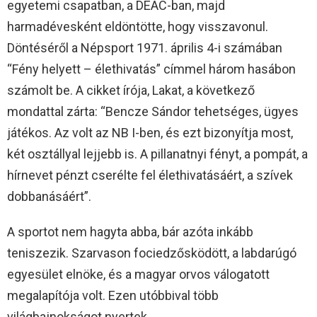
egyetemi csapatban, a DEAC-ban, majd
harmadévesként eldöntötte, hogy visszavonul.
Döntéséről a Népsport 1971. április 4-i számában
“Fény helyett – élethivatás” címmel három hasábon
számolt be. A cikket írója, Lakat, a következő
mondattal zárta: “Bencze Sándor tehetséges, ügyes
játékos. Az volt az NB I-ben, és ezt bizonyítja most,
két osztállyal lejjebb is. A pillanatnyi fényt, a pompát, a
hírnevet pénzt cserélte fel élethivatásáért, a szívek
dobbanásáért”.
A sportot nem hagyta abba, bár azóta inkább
teniszezik. Szarvason fociedzősködött, a labdarúgó
egyesület elnöke, és a magyar orvos válogatott
megalapítója volt. Ezen utóbbival több
világbajnokságot nyertek.