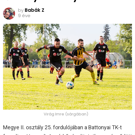
by
Babák Z
9 éve
Virág Imre (sárgában)
Megye II. osztály 25. fordulójában a Battonyai TK-t