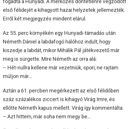
fogadta a Hunyadi. A mérkőzés döntetlenre végződött
első félidejét a kihagyott hazai helyzetek jellemezték.
Erről két megjegyzés mindent elárul.
Az 55. perc környékén egy Hunyadi-támadás után
Németh Dániel a labdafogó hálóhoz indult, hogy
kiszedje a labdát, mikor Mihálik Pál játékvezető már
meg is sürgette. Mire Németh az orra alá:
– Hét-nullra kellene már vezetniük, spori, ne rajtam
múljon már…
Aztán a 61. percben megérkezett az első félidőben
száz százalékos ziccert is kihagyó Virág Imre, és
ellőtte Németh kapus mellett. Virág így kommentálta:
– Azt hittem, már soha nem megy be…