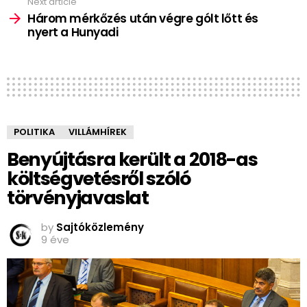
Next article
Három mérkőzés után végre gólt lőtt és
nyert a Hunyadi
POLITIKA
VILLÁMHÍREK
Benyújtásra került a 2018-as
költségvetésről szóló
törvényjavaslat
by
Sajtóközlemény
9 éve