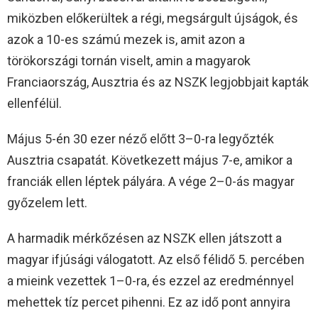
miközben előkerültek a régi, megsárgult újságok, és
azok a 10-es számú mezek is, amit azon a
törökországi tornán viselt, amin a magyarok
Franciaország, Ausztria és az NSZK legjobbjait kapták
ellenfélül.
Május 5-én 30 ezer néző előtt 3–0-ra legyőzték
Ausztria csapatát. Következett május 7-e, amikor a
franciák ellen léptek pályára. A vége 2–0-ás magyar
győzelem lett.
A harmadik mérkőzésen az NSZK ellen játszott a
magyar ifjúsági válogatott. Az első félidő 5. percében
a mieink vezettek 1–0-ra, és ezzel az eredménnyel
mehettek tíz percet pihenni. Ez az idő pont annyira