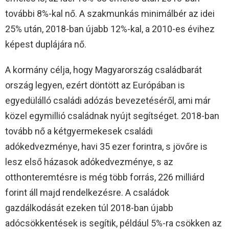
további 8%-kal nő. A szakmunkás minimálbér az idei
25% után, 2018-ban újabb 12%-kal, a 2010-es évihez
képest duplájára nő.
A kormány célja, hogy Magyarország családbarát
ország legyen, ezért döntött az Európában is
egyedülálló családi adózás bevezetéséről, ami már
közel egymillió családnak nyújt segítséget. 2018-ban
tovább nő a kétgyermekesek családi
adókedvezménye, havi 35 ezer forintra, s jövőre is
lesz első házasok adókedvezménye, s az
otthonteremtésre is még több forrás, 226 milliárd
forint áll majd rendelkezésre. A családok
gazdálkodását ezeken túl 2018-ban újabb
adócsökkentések is segítik, például 5%-ra csökken az