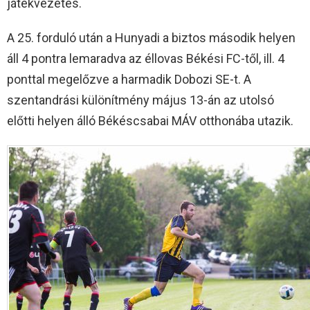
játékvezetés.
A 25. forduló után a Hunyadi a biztos második helyen
áll 4 pontra lemaradva az éllovas Békési FC-től, ill. 4
ponttal megelőzve a harmadik Dobozi SE-t. A
szentandrási különítmény május 13-án az utolsó
előtti helyen álló Békéscsabai MÁV otthonába utazik.