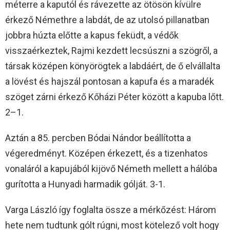
méterre a kaputól és rávezette az ötösön kívülre
érkező Némethre a labdát, de az utolsó pillanatban
jobbra húzta előtte a kapus feküdt, a védők
visszaérkeztek, Rajmi kezdett lecsúszni a szögről, a
társak középen könyörögtek a labdáért, de ő elvállalta
a lövést és hajszál pontosan a kapufa és a maradék
szöget zárni érkező Kőházi Péter között a kapuba lőtt.
2–1.
Aztán a 85. percben Bódai Nándor beállította a
végeredményt. Középen érkezett, és a tizenhatos
vonaláról a kapujából kijövő Németh mellett a hálóba
gurította a Hunyadi harmadik gólját. 3-1.
Varga László így foglalta össze a mérkőzést: Három
hete nem tudtunk gólt rúgni, most kötelező volt hogy