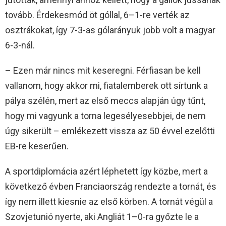
tovább. Érdekesmód öt góllal, 6–1-re verték az
osztrákokat, így 7-3-as gólarányuk jobb volt a magyar
6-3-nál.
– Ezen már nincs mit keseregni. Férfiasan be kell
vallanom, hogy akkor mi, fiatalemberek ott sírtunk a
pálya szélén, mert az első meccs alapján úgy tűnt,
hogy mi vagyunk a torna legesélyesebbjei, de nem
úgy sikerült – emlékezett vissza az 50 évvel ezelőtti
EB-re keserűen.
A sportdiplomácia azért léphetett így közbe, mert a
következő évben Franciaország rendezte a tornát, és
így nem illett kiesnie az első körben. A tornát végül a
Szovjetunió nyerte, aki Angliát 1–0-ra győzte le a