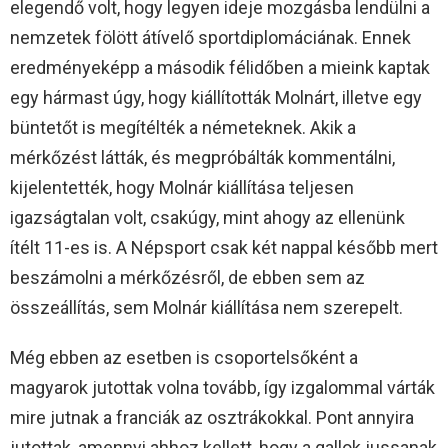
elegendő volt, hogy legyen ideje mozgásba lendülni a
nemzetek fölött átívelő sportdiplomáciának. Ennek
eredményeképp a második félidőben a mieink kaptak
egy hármast úgy, hogy kiállították Molnárt, illetve egy
büntetőt is megítélték a németeknek. Akik a
mérkőzést látták, és megpróbálták kommentálni,
kijelentették, hogy Molnár kiállítása teljesen
igazságtalan volt, csakúgy, mint ahogy az ellenünk
ítélt 11-es is. A Népsport csak két nappal később mert
beszámolni a mérkőzésről, de ebben sem az
összeállítás, sem Molnár kiállítása nem szerepelt.
Még ebben az esetben is csoportelsőként a
magyarok jutottak volna tovább, így izgalommal várták
mire jutnak a franciák az osztrákokkal. Pont annyira
jutottak, amennyi ahhoz kellett, hogy a gallok jussanak