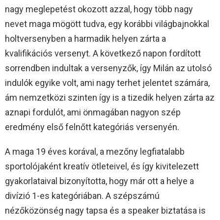
nagy meglepetést okozott azzal, hogy több nagy
nevet maga mögött tudva, egy korábbi világbajnokkal
holtversenyben a harmadik helyen zárta a
kvalifikációs versenyt. A következő napon fordított
sorrendben indultak a versenyzők, így Milán az utolsó
indulók egyike volt, ami nagy terhet jelentet számára,
ám nemzetközi szinten így is a tizedik helyen zárta az
aznapi fordulót, ami önmagában nagyon szép
eredmény első felnőtt kategóriás versenyén.
A maga 19 éves korával, a mezőny legfiatalabb
sportolójaként kreatív ötleteivel, és így kivitelezett
gyakorlataival bizonyította, hogy már ott a helye a
divízió 1-es kategóriában. A szépszámú
nézőközönség nagy tapsa és a speaker biztatása is