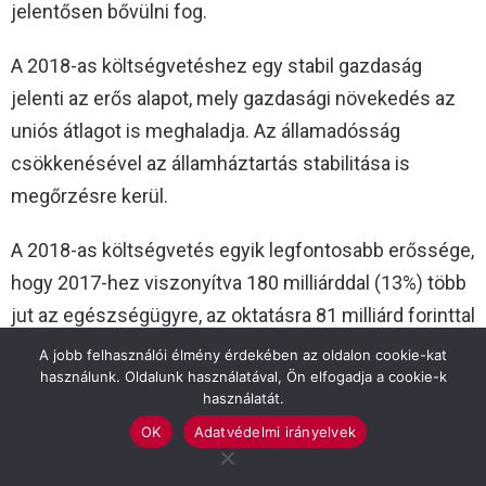
jelentősen bővülni fog.
A 2018-as költségvetéshez egy stabil gazdaság
jelenti az erős alapot, mely gazdasági növekedés az
uniós átlagot is meghaladja. Az államadósság
csökkenésével az államháztartás stabilitása is
megőrzésre kerül.
A 2018-as költségvetés egyik legfontosabb erőssége,
hogy 2017-hez viszonyítva 180 milliárddal (13%) több
jut az egészségügyre, az oktatásra 81 milliárd forinttal
(5%), az otthonteremtési programra 15 milliárd
A jobb felhasználói élmény érdekében az oldalon cookie-kat
használunk. Oldalunk használatával, Ön elfogadja a cookie-k
forinttal (7%), az útfelújításokra 30 milliárddal több
használatát.
összeg áll rendelkezésre.
OK
Adatvédelmi irányelvek
Dankó Béla