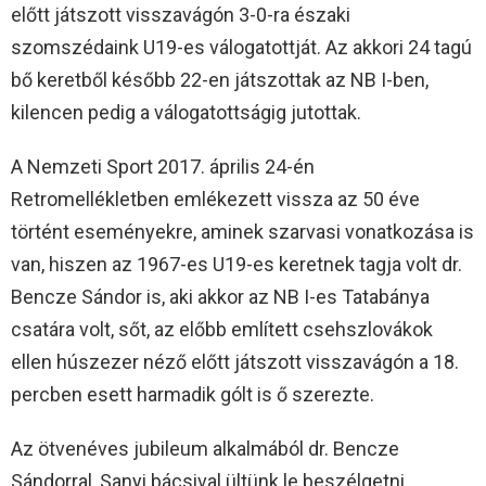
előtt játszott visszavágón 3-0-ra északi
szomszédaink U19-es válogatottját. Az akkori 24 tagú
bő keretből később 22-en játszottak az NB I-ben,
kilencen pedig a válogatottságig jutottak.
A Nemzeti Sport 2017. április 24-én
Retromellékletben emlékezett vissza az 50 éve
történt eseményekre, aminek szarvasi vonatkozása is
van, hiszen az 1967-es U19-es keretnek tagja volt dr.
Bencze Sándor is, aki akkor az NB I-es Tatabánya
csatára volt, sőt, az előbb említett csehszlovákok
ellen húszezer néző előtt játszott visszavágón a 18.
percben esett harmadik gólt is ő szerezte.
Az ötvenéves jubileum alkalmából dr. Bencze
Sándorral, Sanyi bácsival ültünk le beszélgetni,