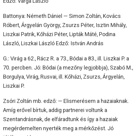
Edző: Varga László
Battonya: Németh Dániel — Simon Zoltán, Kovács
Róbert, Árgyelán György, Zsurzs Péter, Isztin Mihály,
Liszkai Patrik, Kőházi Péter, Lipták Máté, Podina
László, Liszkai László Edző: István András
G.: Virág a 62., Rácz R. a 73., Bódai a 83., ill. Liszkai P. a
70. percben. Jó: Bódai (a mezőny legjobbja), Szabó M.,
Borgulya, Virág, Rusvai, ill. Kőházi, Zsurzs, Árgyelán,
Liszkai P.
Zsóri Zoltán mb. edző: — Elismerésem a hazaiaknak.
Amíg erővel bírtuk, addig partnerei voltunk a
Szentandrásnak, de elfáradtunk és így a hazaiak
megérdemelten nyerték meg a mérkőzést. Jó