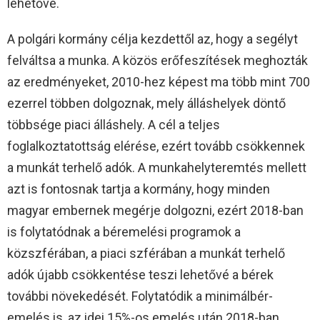
lehetővé.
A polgári kormány célja kezdettől az, hogy a segélyt
felváltsa a munka. A közös erőfeszítések meghozták
az eredményeket, 2010-hez képest ma több mint 700
ezerrel többen dolgoznak, mely álláshelyek döntő
többsége piaci álláshely. A cél a teljes
foglalkoztatottság elérése, ezért tovább csökkennek
a munkát terhelő adók. A munkahelyteremtés mellett
azt is fontosnak tartja a kormány, hogy minden
magyar embernek megérje dolgozni, ezért 2018-ban
is folytatódnak a béremelési programok a
közszférában, a piaci szférában a munkát terhelő
adók újabb csökkentése teszi lehetővé a bérek
további növekedését. Folytatódik a minimálbér-
emelés is, az idei 15%-os emelés után 2018-ban