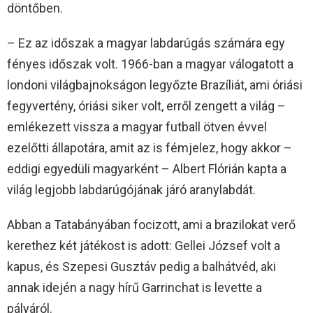
döntőben.
– Ez az időszak a magyar labdarúgás számára egy
fényes időszak volt. 1966-ban a magyar válogatott a
londoni világbajnokságon legyőzte Brazíliát, ami óriási
fegyvertény, óriási siker volt, erről zengett a világ –
emlékezett vissza a magyar futball ötven évvel
ezelőtti állapotára, amit az is fémjelez, hogy akkor –
eddigi egyedüli magyarként – Albert Flórián kapta a
világ legjobb labdarúgójának járó aranylabdát.
Abban a Tatabányában focizott, ami a brazilokat verő
kerethez két játékost is adott: Gellei József volt a
kapus, és Szepesi Gusztáv pedig a balhátvéd, aki
annak idején a nagy hírű Garrinchat is levette a
pályáról.