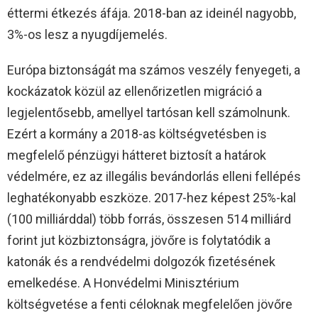
éttermi étkezés áfája. 2018-ban az ideinél nagyobb,
3%-os lesz a nyugdíjemelés.
Európa biztonságát ma számos veszély fenyegeti, a
kockázatok közül az ellenőrizetlen migráció a
legjelentősebb, amellyel tartósan kell számolnunk.
Ezért a kormány a 2018-as költségvetésben is
megfelelő pénzügyi hátteret biztosít a határok
védelmére, ez az illegális bevándorlás elleni fellépés
leghatékonyabb eszköze. 2017-hez képest 25%-kal
(100 milliárddal) több forrás, összesen 514 milliárd
forint jut közbiztonságra, jövőre is folytatódik a
katonák és a rendvédelmi dolgozók fizetésének
emelkedése. A Honvédelmi Minisztérium
költségvetése a fenti céloknak megfelelően jövőre