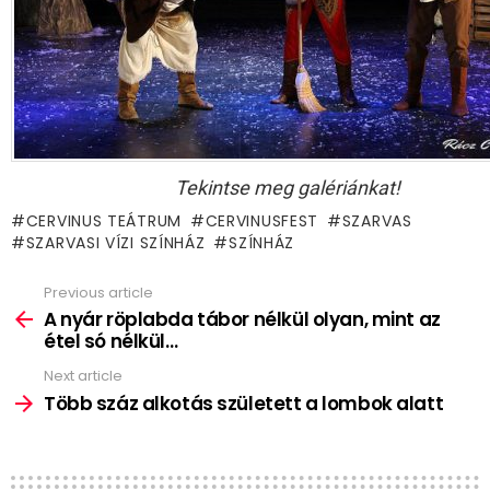
Tekintse meg galériánkat!
CERVINUS TEÁTRUM
CERVINUSFEST
SZARVAS
SZARVASI VÍZI SZÍNHÁZ
SZÍNHÁZ
Previous article
See
more
A nyár röplabda tábor nélkül olyan, mint az
étel só nélkül…
Next article
Több száz alkotás született a lombok alatt