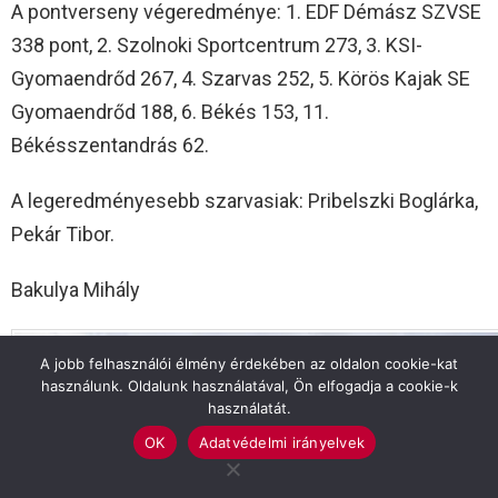
A pontverseny végeredménye: 1. EDF Démász SZVSE
338 pont, 2. Szolnoki Sportcentrum 273, 3. KSI-
Gyomaendrőd 267, 4. Szarvas 252, 5. Körös Kajak SE
Gyomaendrőd 188, 6. Békés 153, 11.
Békésszentandrás 62.
A legeredményesebb szarvasiak: Pribelszki Boglárka,
Pekár Tibor.
Bakulya Mihály
A jobb felhasználói élmény érdekében az oldalon cookie-kat
használunk. Oldalunk használatával, Ön elfogadja a cookie-k
használatát.
OK
Adatvédelmi irányelvek