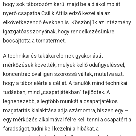
hogy sok táborozóm kerül majd be a diákolimpiát
nyerő csapatba Csilik Attila edző kezei alá az
elkövetkezendő években is. Köszönjük az intézmény
igazgatóasszonyának, hogy rendelkezésünkre
bocsájtotta a tornatermet.
A technikai és taktikai elemek gyakorlását
mérkőzések követték, melyek kellő odafigyeléssel,
koncentrációval igen szorossá váltak, mutatva azt,
hogy a tábor elérte a célját. A tanulók mind technikai
tudásban, mind „csapatjátékban” fejlődtek. A
legnehezebb, a legtöbb munkát a csapatjátékos
magatartás kialakítása adja számomra, hiszen egy –
egy mérkőzés alkalmával félre kell tenni a csapatért a
fáradságot, tudni kell kezelni a hibákat, a