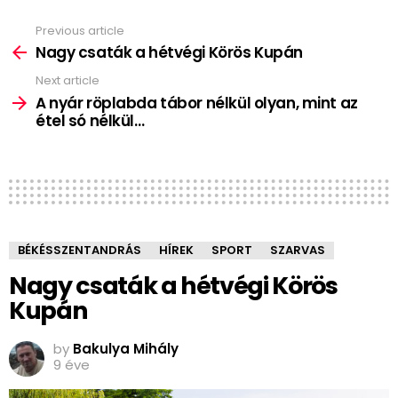
Previous article
See
more
Nagy csaták a hétvégi Körös Kupán
Next article
A nyár röplabda tábor nélkül olyan, mint az
étel só nélkül…
BÉKÉSSZENTANDRÁS
HÍREK
SPORT
SZARVAS
Nagy csaták a hétvégi Körös
Kupán
by
Bakulya Mihály
9 éve