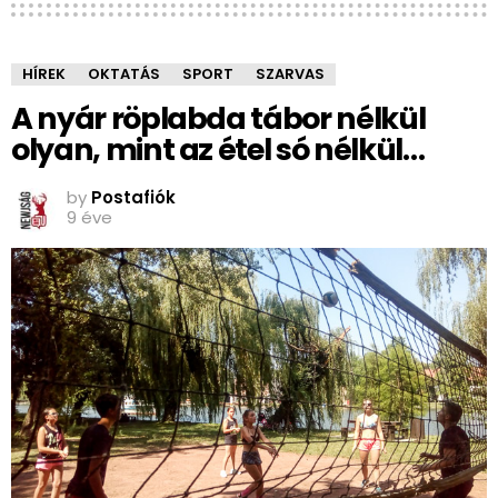
HÍREK
OKTATÁS
SPORT
SZARVAS
A nyár röplabda tábor nélkül
olyan, mint az étel só nélkül…
by
Postafiók
9 éve