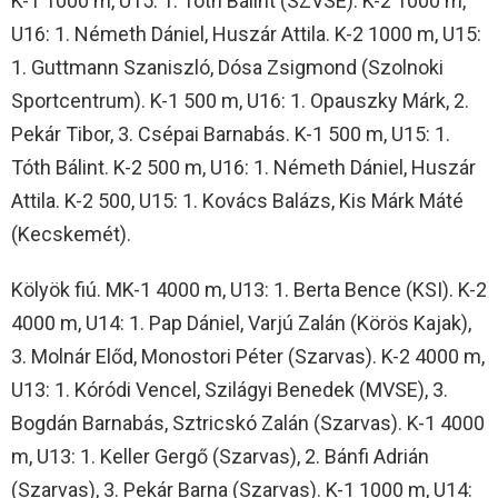
K-1 1000 m, U15: 1. Tóth Bálint (SZVSE). K-2 1000 m,
U16: 1. Németh Dániel, Huszár Attila. K-2 1000 m, U15:
1. Guttmann Szaniszló, Dósa Zsigmond (Szolnoki
Sportcentrum). K-1 500 m, U16: 1. Opauszky Márk, 2.
Pekár Tibor, 3. Csépai Barnabás. K-1 500 m, U15: 1.
Tóth Bálint. K-2 500 m, U16: 1. Németh Dániel, Huszár
Attila. K-2 500, U15: 1. Kovács Balázs, Kis Márk Máté
(Kecskemét).
Kölyök fiú. MK-1 4000 m, U13: 1. Berta Bence (KSI). K-2
4000 m, U14: 1. Pap Dániel, Varjú Zalán (Körös Kajak),
3. Molnár Előd, Monostori Péter (Szarvas). K-2 4000 m,
U13: 1. Kóródi Vencel, Szilágyi Benedek (MVSE), 3.
Bogdán Barnabás, Sztricskó Zalán (Szarvas). K-1 4000
m, U13: 1. Keller Gergő (Szarvas), 2. Bánfi Adrián
(Szarvas), 3. Pekár Barna (Szarvas). K-1 1000 m, U14: