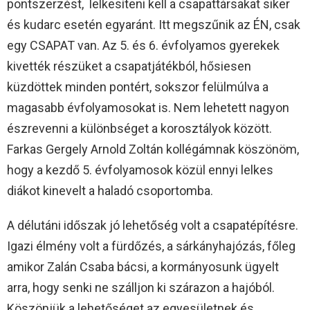
pontszerzést, lelkesíteni kell a csapattársakat siker
és kudarc esetén egyaránt. Itt megszűnik az ÉN, csak
egy CSAPAT van. Az 5. és 6. évfolyamos gyerekek
kivették részüket a csapatjátékból, hősiesen
küzdöttek minden pontért, sokszor felülmúlva a
magasabb évfolyamosokat is. Nem lehetett nagyon
észrevenni a különbséget a korosztályok között.
Farkas Gergely Arnold Zoltán kollégámnak köszönöm,
hogy a kezdő 5. évfolyamosok közül ennyi lelkes
diákot kinevelt a haladó csoportomba.
A délutáni időszak jó lehetőség volt a csapatépítésre.
Igazi élmény volt a fürdőzés, a sárkányhajózás, főleg
amikor Zalán Csaba bácsi, a kormányosunk ügyelt
arra, hogy senki ne szálljon ki szárazon a hajóból.
Köszönjük a lehetőséget az egyesületnek és