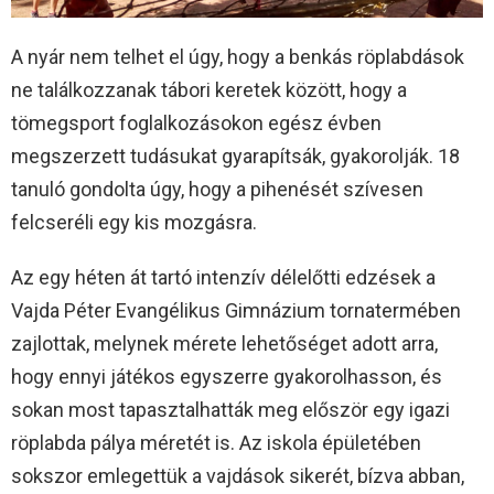
A nyár nem telhet el úgy, hogy a benkás röplabdások
ne találkozzanak tábori keretek között, hogy a
tömegsport foglalkozásokon egész évben
megszerzett tudásukat gyarapítsák, gyakorolják. 18
tanuló gondolta úgy, hogy a pihenését szívesen
felcseréli egy kis mozgásra.
Az egy héten át tartó intenzív délelőtti edzések a
Vajda Péter Evangélikus Gimnázium tornatermében
zajlottak, melynek mérete lehetőséget adott arra,
hogy ennyi játékos egyszerre gyakorolhasson, és
sokan most tapasztalhatták meg először egy igazi
röplabda pálya méretét is. Az iskola épületében
sokszor emlegettük a vajdások sikerét, bízva abban,