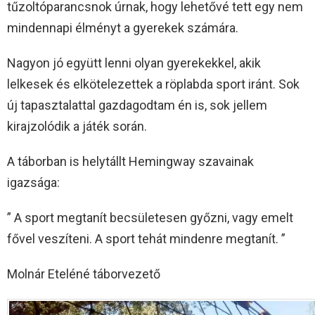
tűzoltóparancsnok úrnak, hogy lehetővé tett egy nem
mindennapi élményt a gyerekek számára.
Nagyon jó együtt lenni olyan gyerekekkel, akik
lelkesek és elkötelezettek a röplabda sport iránt. Sok
új tapasztalattal gazdagodtam én is, sok jellem
kirajzolódik a játék során.
A táborban is helytállt Hemingway szavainak
igazsága:
” A sport megtanít becsületesen győzni, vagy emelt
fővel veszíteni. A sport tehát mindenre megtanít. ”
Molnár Eteléné táborvezető