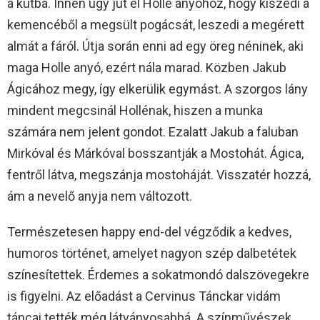
a kútba. Innen úgy jut el Holle anyóhoz, hogy kiszedi a
kemencéből a megsült pogácsát, leszedi a megérett
almát a fáról. Útja során enni ad egy öreg néninek, aki
maga Holle anyó, ezért nála marad. Közben Jakub
Ágicához megy, így elkerülik egymást. A szorgos lány
mindent megcsinál Hollénak, hiszen a munka
számára nem jelent gondot. Ezalatt Jakub a faluban
Mirkóval és Márkóval bosszantják a Mostohát. Ágica,
fentről látva, megszánja mostoháját. Visszatér hozzá,
ám a nevelő anyja nem változott.
Természetesen happy end-del végződik a kedves,
humoros történet, amelyet nagyon szép dalbetétek
színesítettek. Érdemes a sokatmondó dalszövegekre
is figyelni. Az előadást a Cervinus Tánckar vidám
táncai tették még látványosabbá. A színművészek,