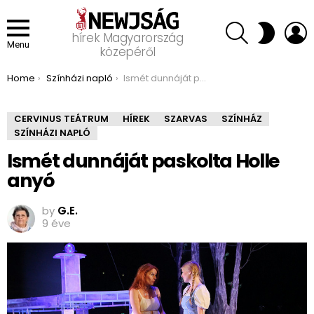
SEARCH
L
SWITCH
hírek Magyarország
SKIN
Menu
közepéről
You are here:
Home
Színházi napló
Ismét dunnáját paskolta Holle anyó
CERVINUS TEÁTRUM
HÍREK
SZARVAS
SZÍNHÁZ
SZÍNHÁZI NAPLÓ
Ismét dunnáját paskolta Holle
anyó
by
G.E.
9 éve