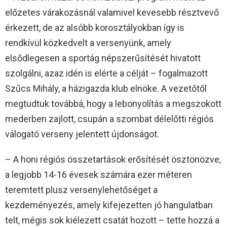
előzetes várakozásnál valamivel kevesebb résztvevő
érkezett, de az alsóbb korosztályokban így is
rendkívül közkedvelt a versenyünk, amely
elsődlegesen a sportág népszerűsítését hivatott
szolgálni, azaz idén is elérte a célját – fogalmazott
Szűcs Mihály, a házigazda klub elnöke. A vezetőtől
megtudtuk továbbá, hogy a lebonyolítás a megszokott
mederben zajlott, csupán a szombat délelőtti régiós
válogató verseny jelentett újdonságot.
– A honi régiós összetartások erősítését ösztönözve,
a legjobb 14-16 évesek számára ezer méteren
teremtett plusz versenylehetőséget a
kezdeményezés, amely kifejezetten jó hangulatban
telt, mégis sok kiélezett csatát hozott – tette hozzá a