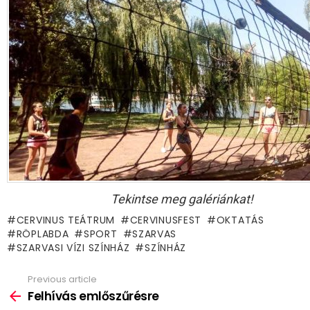
Tekintse meg galériánkat!
CERVINUS TEÁTRUM
CERVINUSFEST
OKTATÁS
RÖPLABDA
SPORT
SZARVAS
SZARVASI VÍZI SZÍNHÁZ
SZÍNHÁZ
Previous article
See
more
Felhívás emlőszűrésre