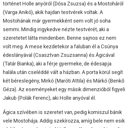
történet Holle anyóról (Dósa Zsuzsa) és a Mostoháról
(Varga Anikó), akik hajdan testvérek voltak. A
Mostohának már gyermekként sem volt jó soha
semmi. Mindig irigykedve nézte testvérét, aki a
szeretetet látta mindenben. Benne sajnos ez nem
volt meg. A mese kezdetekor a faluban él a Csúnya
édeslányával (Csasztvan Zsuzsanna) és Ágicával
(Tatár Bianka), aki a férje gyermeke, de édesapja
halála után cseléddé vált a házban. A porta körül segít
két béreslegény, Mirkó (Maróti Attila) és Márkó (Benkő
Géza). Az eseményeket egy másik dimenzióból figyeli
Jakub (Polák Ferenc), aki Holle anyóval él.
Ágica szívében is szeretet van, pedig komiszul bánik
vele Mostohája. Addig szekírozza, amíg bele nem esik