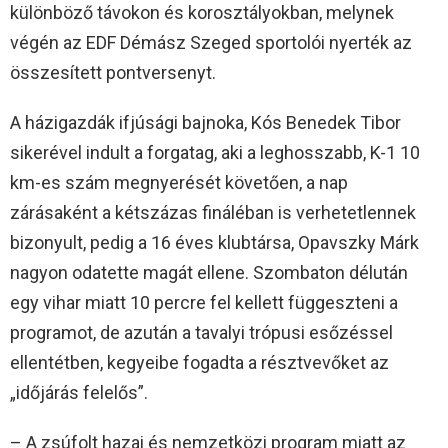
különböző távokon és korosztályokban, melynek
végén az EDF Démász Szeged sportolói nyerték az
összesített pontversenyt.
A házigazdák ifjúsági bajnoka, Kós Benedek Tibor
sikerével indult a forgatag, aki a leghosszabb, K-1 10
km-es szám megnyerését követően, a nap
zárásaként a kétszázas fináléban is verhetetlennek
bizonyult, pedig a 16 éves klubtársa, Opavszky Márk
nagyon odatette magát ellene. Szombaton délután
egy vihar miatt 10 percre fel kellett függeszteni a
programot, de azután a tavalyi trópusi esőzéssel
ellentétben, kegyeibe fogadta a résztvevőket az
„időjárás felelős”.
– A zsúfolt hazai és nemzetközi program miatt az