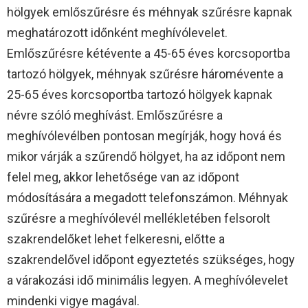
hölgyek emlőszűrésre és méhnyak szűrésre kapnak
meghatározott időnként meghívólevelet.
Emlőszűrésre kétévente a 45-65 éves korcsoportba
tartozó hölgyek, méhnyak szűrésre háromévente a
25-65 éves korcsoportba tartozó hölgyek kapnak
névre szóló meghívást. Emlőszűrésre a
meghívólevélben pontosan megírják, hogy hová és
mikor várják a szűrendő hölgyet, ha az időpont nem
felel meg, akkor lehetősége van az időpont
módosítására a megadott telefonszámon. Méhnyak
szűrésre a meghívólevél mellékletében felsorolt
szakrendelőket lehet felkeresni, előtte a
szakrendelővel időpont egyeztetés szükséges, hogy
a várakozási idő minimális legyen. A meghívólevelet
mindenki vigye magával.