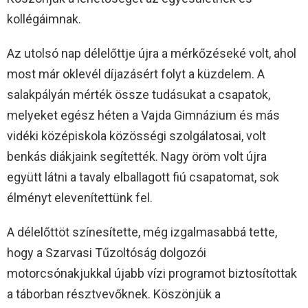
kollégáimnak.
Az utolsó nap délelőttje újra a mérkőzéseké volt, ahol
most már oklevél díjazásért folyt a küzdelem. A
salakpályán mérték össze tudásukat a csapatok,
melyeket egész héten a Vajda Gimnázium és más
vidéki középiskola közösségi szolgálatosai, volt
benkás diákjaink segítették. Nagy öröm volt újra
együtt látni a tavaly elballagott fiú csapatomat, sok
élményt elevenítettünk fel.
A délelőttöt színesítette, még izgalmasabbá tette,
hogy a Szarvasi Tűzoltóság dolgozói
motorcsónakjukkal újabb vízi programot biztosítottak
a táborban résztvevőknek. Köszönjük a