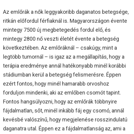
Az emlőrák a nők leggyakoribb daganatos betegsége,
ritkán előfordul férfiaknál is. Magyarországon évente
mintegy 7500 új megbetegedés fordul elő, és
mintegy 2800 nő veszti életét évente a betegség
következtében. Az emlőráknál – csakúgy, mint a
legtöbb tumornál – is igaz az a megállapítás, hogy a
terápia eredménye annál hatékonyabb minél korábbi
stádiumban kerül a betegség felismerésre. Éppen
ezért fontos, hogy minél hamarabb orvoshoz
forduljon mindenki, aki az emlőben csomót tapint.
Fontos hangsúlyozni, hogy az emlőrák többnyire
fájdalmatlan, sőt, minél inkább fáj egy csomó, annál
kevésbé valószínű, hogy megjelenése rosszindulatú
daganatra utal. Éppen ez a fájdalmatlanság az, ami a