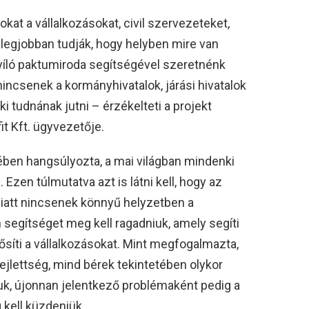
okat a vállalkozásokat, civil szervezeteket,
 legjobban tudják, hogy helyben mire van
íló paktumiroda segítségével szeretnénk
 nincsenek a kormányhivatalok, járási hivatalok
i tudnának jutni – érzékelteti a projekt
it Kft. ügyvezetője.
ben hangsúlyozta, a mai világban mindenki
zen túlmutatva azt is látni kell, hogy az
miatt nincsenek könnyű helyzetben a
segítséget meg kell ragadniuk, amely segíti
erősíti a vállalkozásokat. Mint megfogalmazta,
 fejlettség, mind bérek tekintetében olykor
uk, újonnan jelentkező problémaként pedig a
kell küzdeniük.