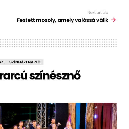
Next article
Festett mosoly, amely valóssá válik
ÁZ
SZÍNHÁZI NAPLÓ
erarcú színésznő