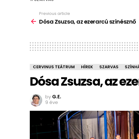
Previous article
See
more
Dósa Zsuzsa, az ezerarcú színésznő
CERVINUS TEÁTRUM
HÍREK
SZARVAS
SZÍNH
Dósa Zsuzsa, az ez
by
G.E.
9 éve