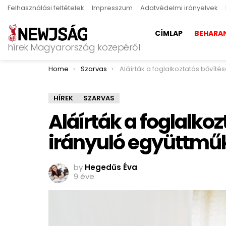
Felhasználási feltételek
Impresszum
Adatvédelmi irányelvek
CÍMLAP
BEHARA
hírek Magyarország közepéről
You are here:
Home
Szarvas
Aláírták a foglalkoztatás bővítésére irányuló együttm
HÍREK
SZARVAS
Aláírták a foglalko
irányuló együttmű
by
Hegedűs Éva
9 éve