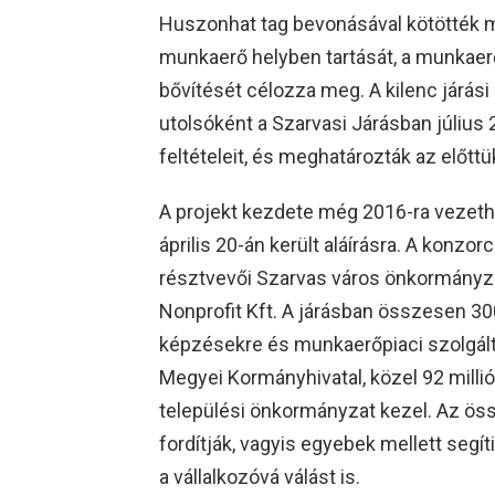
Huszonhat tag bevonásával kötötték m
munkaerő helyben tartását, a munkaer
bővítését célozza meg. A kilenc járás
utolsóként a Szarvasi Járásban július
feltételeit, és meghatározták az előttük
A projekt kezdete még 2016-ra vezeth
április 20-án került aláírásra. A konz
résztvevői Szarvas város önkormányz
Nonprofit Kft. A járásban összesen 300
képzésekre és munkaerőpiaci szolgálta
Megyei Kormányhivatal, közel 92 millió F
települési önkormányzat kezel. Az ös
fordítják, vagyis egyebek mellett segíti
a vállalkozóvá válást is.