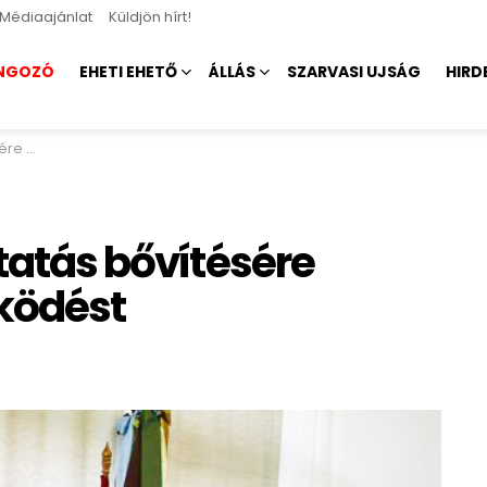
Médiaajánlat
Küldjön hírt!
NGOZÓ
EHETI EHETŐ
ÁLLÁS
SZARVASI UJSÁG
HIRD
űködést
ztatás bővítésére
ködést