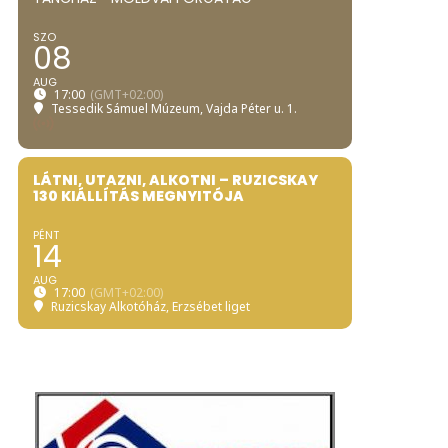
SZO
08
AUG
17:00
(GMT+02:00)
Tessedik Sámuel Múzeum
, Vajda Péter u. 1.
LÁTNI, UTAZNI, ALKOTNI – RUZICSKAY
130 KIÁLLÍTÁS MEGNYITÓJA
PÉNT
14
AUG
17:00
(GMT+02:00)
Ruzicskay Alkotóház
, Erzsébet liget