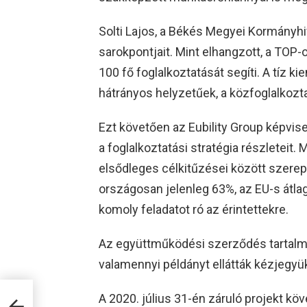
Solti Lajos, a Békés Megyei Kormányhi
sarokpontjait. Mint elhangzott, a TOP
100 fő foglalkoztatását segíti. A tíz k
hátrányos helyzetűek, a közfoglalkozta
Ezt követően az Eubility Group képvis
a foglalkoztatási stratégia részleteit.
elsődleges célkitűzései között szerep
országosan jelenleg 63%, az EU-s átla
komoly feladatot ró az érintettekre.
Az együttműködési szerződés tartalm
valamennyi példányt ellátták kézjegyük
A 2020. július 31-én záruló projekt kö
nő