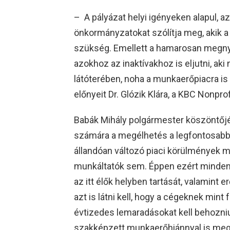
– A pályázat helyi igényeken alapul, az
önkormányzatokat szólítja meg, akik a
szükség. Emellett a hamarosan megny
azokhoz az inaktívakhoz is eljutni, aki
látóterében, noha a munkaerőpiacra is k
előnyeit Dr. Glózik Klára, a KBC Nonprof
Babák Mihály polgármester köszöntőjé
számára a megélhetés a legfontosabb. E
állandóan változó piaci körülmények 
munkáltatók sem. Éppen ezért minden 
az itt élők helyben tartását, valamint 
azt is látni kell, hogy a cégeknek mint
évtizedes lemaradásokat kell behozni
szakképzett munkaerőhiánnyal is meg 