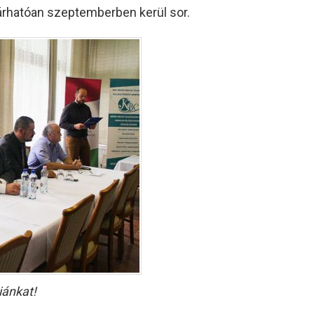
árhatóan szeptemberben kerül sor.
iánkat!