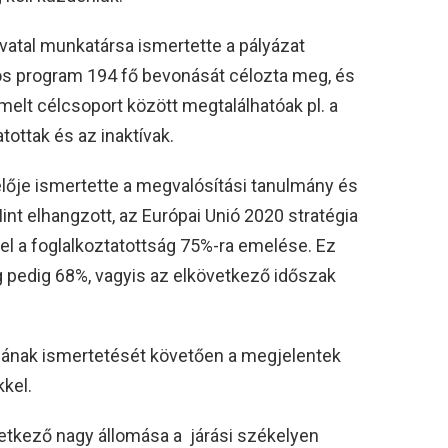
vatal munkatársa ismertette a pályázat
-os program 194 fő bevonását célozta meg, és
iemelt célcsoport között megtalálhatóak pl. a
tottak és az inaktívak.
elője ismertette a megvalósítási tanulmány és
 Mint elhangzott, az Európai Unió 2020 stratégia
el a foglalkoztatottság 75%-ra emelése. Ez
g pedig 68%, vagyis az elkövetkező időszak
ának ismertetését követően a megjelentek
kel.
vetkező nagy állomása a járási székelyen