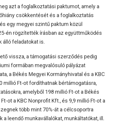
eg azt a foglalkoztatási paktumot, amely a
őhiány csökkentését és a foglalkoztatás
i és egy megyei szintű paktum közül
 25-én rögzítették írásban az együttműködés
 álló feladatokat is.
ető vissza, a támogatási szerződés pedig
orciumi formában megvalósuló pályázat
ata, a Békés Megyei Kormányhivatal és a KBC
 millió Ft-ot fordíthatnak bértámogatásra,
tásokra, amelyből 198 millió Ft-ot a Békés
t-ot a KBC Nonprofit Kft., és 9,9 millió Ft-ot a
szegnek több mint 70%-át a célcsoportra
k a leendő munkavállalókat, munkáltatókat, ill.