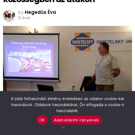
by
Hegedűs Éva
9 éve
A jobb felhasználói élmény érdekében az oldalon cookie-kat
használunk. Oldalunk használatával, Ön elfogadja a cookie-k
használatát.
Podani Mihály
OK
Adatvédelmi irányelvek
Akár háromszoros is lehet a féktávolság ugyanakkora