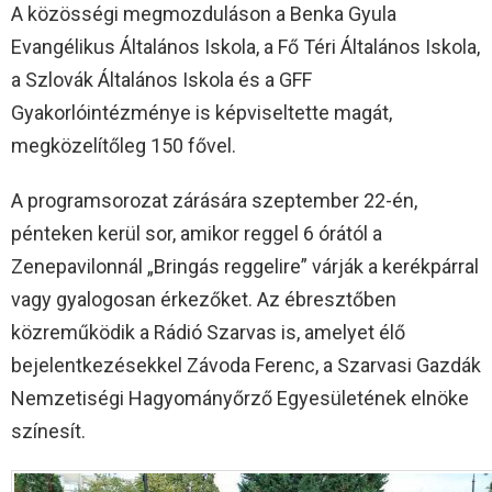
A közösségi megmozduláson a Benka Gyula
Evangélikus Általános Iskola, a Fő Téri Általános Iskola,
a Szlovák Általános Iskola és a GFF
Gyakorlóintézménye is képviseltette magát,
megközelítőleg 150 fővel.
A programsorozat zárására szeptember 22-én,
pénteken kerül sor, amikor reggel 6 órától a
Zenepavilonnál „Bringás reggelire” várják a kerékpárral
vagy gyalogosan érkezőket. Az ébresztőben
közreműködik a Rádió Szarvas is, amelyet élő
bejelentkezésekkel Závoda Ferenc, a Szarvasi Gazdák
Nemzetiségi Hagyományőrző Egyesületének elnöke
színesít.