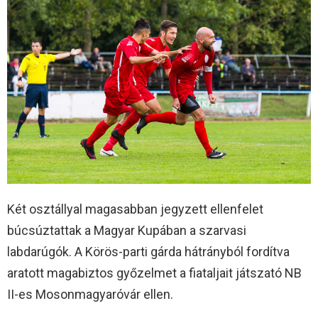
Két osztállyal magasabban jegyzett ellenfelet
búcsúztattak a Magyar Kupában a szarvasi
labdarúgók. A Körös-parti gárda hátrányból fordítva
aratott magabiztos győzelmet a fiataljait játszató NB
II-es Mosonmagyaróvár ellen.