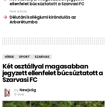
ellenfelet búcsúztatott a Szarvasi FC
Next article
Délutáni kollégiumi kirándulás az
Arborétumba
HÍREK
SPORT
SZARVAS
Két osztállyal magasabban
jegyzett ellenfelet búcsúztatott a
Szarvasi FC
by
Newjság
9 éve