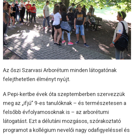
Az őszi Szarvasi Arborétum minden látogatónak
felejthetetlen élményt nyújt.
A Pepi-kertbe évek óta szeptemberben szervezzük
meg az „ifjú” 9-es tanulóknak – és természetesen a
felsőbb évfolyamosoknak is – az arborétumi
látogatást. Ezt a délutáni mozgásos, szórakoztató
programot a kollégium nevelői nagy odafigyeléssel és