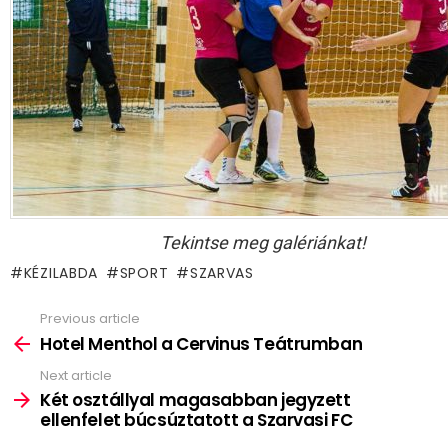
Tekintse meg galériánkat!
KÉZILABDA
SPORT
SZARVAS
Previous article
See
more
Hotel Menthol a Cervinus Teátrumban
Next article
Két osztállyal magasabban jegyzett
ellenfelet búcsúztatott a Szarvasi FC