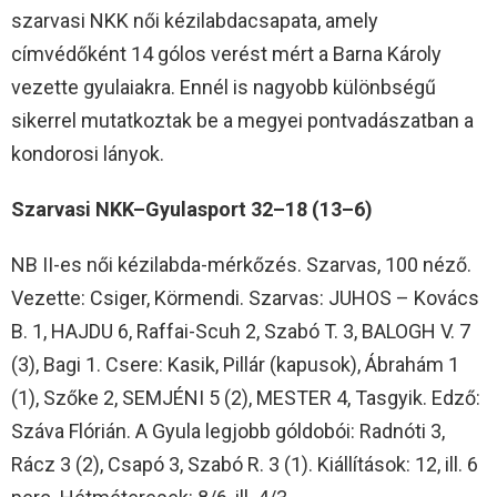
szarvasi NKK női kézilabdacsapata, amely
címvédőként 14 gólos verést mért a Barna Károly
vezette gyulaiakra. Ennél is nagyobb különbségű
sikerrel mutatkoztak be a megyei pontvadászatban a
kondorosi lányok.
Szarvasi NKK–Gyulasport 32–18 (13–6)
NB II-es női kézilabda-mérkőzés. Szarvas, 100 néző.
Vezette: Csiger, Körmendi. Szarvas: JUHOS – Kovács
B. 1, HAJDU 6, Raffai-Scuh 2, Szabó T. 3, BALOGH V. 7
(3), Bagi 1. Csere: Kasik, Pillár (kapusok), Ábrahám 1
(1), Szőke 2, SEMJÉNI 5 (2), MESTER 4, Tasgyik. Edző:
Száva Flórián. A Gyula legjobb góldobói: Radnóti 3,
Rácz 3 (2), Csapó 3, Szabó R. 3 (1). Kiállítások: 12, ill. 6