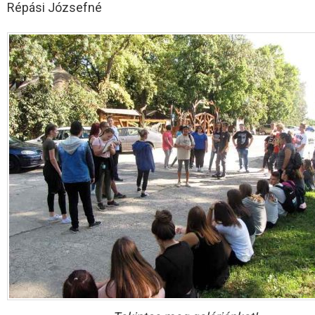
Répási Józsefné