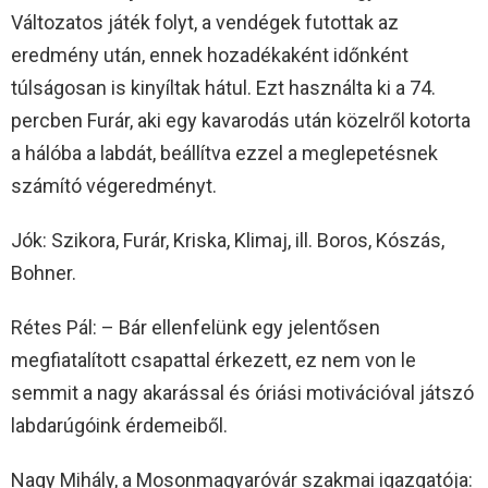
Változatos játék folyt, a vendégek futottak az
eredmény után, ennek hozadékaként időnként
túlságosan is kinyíltak hátul. Ezt használta ki a 74.
percben Furár, aki egy kavarodás után közelről kotorta
a hálóba a labdát, beállítva ezzel a meglepetésnek
számító végeredményt.
Jók: Szikora, Furár, Kriska, Klimaj, ill. Boros, Kószás,
Bohner.
Rétes Pál: – Bár ellenfelünk egy jelentősen
megfiatalított csapattal érkezett, ez nem von le
semmit a nagy akarással és óriási motivációval játszó
labdarúgóink érdemeiből.
Nagy Mihály, a Mosonmagyaróvár szakmai igazgatója: