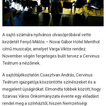
A sajtó számára nyilvános olvasópróbával vette
kezdetét Fenyő Miklós – Novai Gábor Hotel Menthol
című musicalje, amelyet Varga Viktor rendez.
November végén fergeteges bulit tervez a Cervinus
Teátrum a nézőinek.
A sajtótájékoztatón Csasztvan András, Cervinus
Teátrum igazgatója köszöntötte színészeket és a
megjelent újságírókat. Elmondta többek között, hogy
Szarvas Város Önkormányzata évente egy előadást
rendel meg a színháztól, hiszen Nemzetiségi