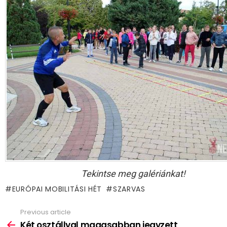
Tekintse meg galériánkat!
EURÓPAI MOBILITÁSI HÉT
SZARVAS
Previous article
See
more
Két osztállyal magasabban jegyzett