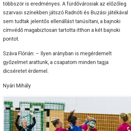
többször is eredményes. A fürdővárosiak az előzőleg
szarvasi színekben játszó Radnóti és Buzási játékával
sem tudtak jelentős ellenállást tanúsítani, a bajnoki
címvédő magabiztosan tartotta itthon a két bajnoki
pontot.
Száva Flórián: – Ilyen arányban is megérdemelt
győzelmet arattunk, a csapatom minden tagja
dicséretet érdemel.
Nyári Mihály