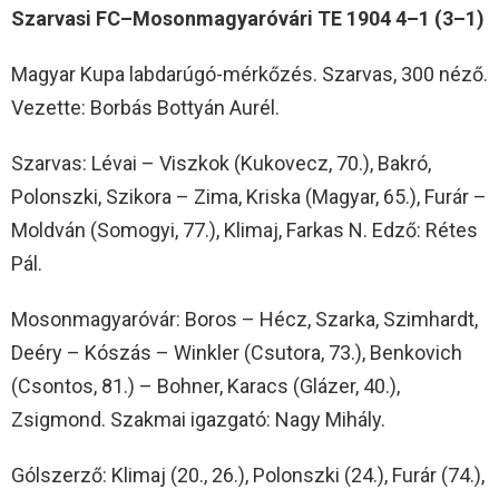
Szarvasi FC–Mosonmagyaróvári TE 1904 4–1 (3–1)
Magyar Kupa labdarúgó-mérkőzés. Szarvas, 300 néző.
Vezette: Borbás Bottyán Aurél.
Szarvas: Lévai – Viszkok (Kukovecz, 70.), Bakró,
Polonszki, Szikora – Zima, Kriska (Magyar, 65.), Furár –
Moldván (Somogyi, 77.), Klimaj, Farkas N. Edző: Rétes
Pál.
Mosonmagyaróvár: Boros – Hécz, Szarka, Szimhardt,
Deéry – Kószás – Winkler (Csutora, 73.), Benkovich
(Csontos, 81.) – Bohner, Karacs (Glázer, 40.),
Zsigmond. Szakmai igazgató: Nagy Mihály.
Gólszerző: Klimaj (20., 26.), Polonszki (24.), Furár (74.),