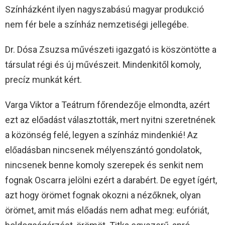
Színházként ilyen nagyszabású magyar produkció
nem fér bele a színház nemzetiségi jellegébe.
Dr. Dósa Zsuzsa művészeti igazgató is köszöntötte a
társulat régi és új művészeit. Mindenkitől komoly,
precíz munkát kért.
Varga Viktor a Teátrum főrendezője elmondta, azért
ezt az előadást választották, mert nyitni szeretnének
a közönség felé, legyen a színház mindenkié! Az
előadásban nincsenek mélyenszántó gondolatok,
nincsenek benne komoly szerepek és senkit nem
fognak Oscarra jelölni ezért a darabért. De egyet ígért,
azt hogy örömet fognak okozni a nézőknek, olyan
örömet, amit más előadás nem adhat meg: eufóriát,