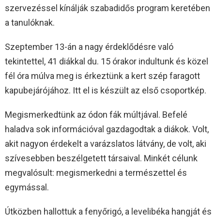
szervezéssel kínálják szabadidős program keretében
a tanulóknak.
Szeptember 13-án a nagy érdeklődésre való
tekintettel, 41 diákkal du. 15 órakor indultunk és közel
fél óra múlva meg is érkeztünk a kert szép faragott
kapubejárójához. Itt el is készült az első csoportkép.
Megismerkedtünk az ódon fák múltjával. Befelé
haladva sok információval gazdagodtak a diákok. Volt,
akit nagyon érdekelt a varázslatos látvány, de volt, aki
szívesebben beszélgetett társaival. Minkét célunk
megvalósult: megismerkedni a természettel és
egymással.
Útközben hallottuk a fenyőrigó, a levelibéka hangját és