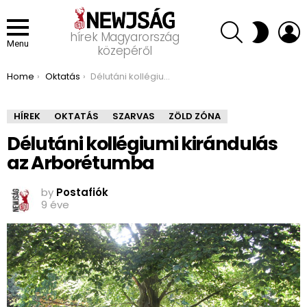
SEARCH
L
SWITCH
hírek Magyarország
SKIN
Menu
közepéről
You are here:
Home
Oktatás
Délutáni kollégiumi kirándulás az Arborétumba
HÍREK
OKTATÁS
SZARVAS
ZÖLD ZÓNA
Délutáni kollégiumi kirándulás
az Arborétumba
by
Postafiók
9 éve