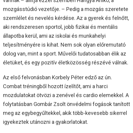
vannak – állítja ezzel szemben Hangya Anikó, a
mozgásstúdió vezetője. – Pedig a mozgás szeretete
szemlélet és nevelés kérdése. Az a gyerek és felnőtt,
aki rendszeresen sportol, jobb fizikai és mentális
állapotba kerül, ami az iskolai és munkahelyi
teljesítményére is kihat. Nem sok olyan előremutató
dolog van, mint a sport. Művelői tudatosabban élik az
életüket, és egy pozitív életközösség részévé válnak.
Az első felvonásban Korbely Péter edző az ún.
Combat tréningből hozott ízelítőt, ami a harci
mozdulatokat ötvözi a zenével és cardio elemekkel. A
folytatásban Gombár Zsolt önvédelmi fogások tanított
meg az egybegyűltekkel, akik több-kevesebb sikerrel
igyekeztek utánozni a gyakorlatokat.