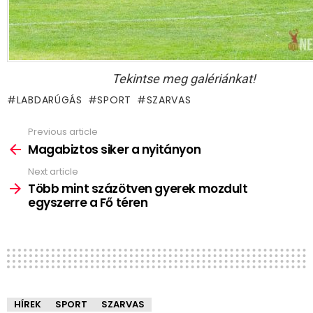
Tekintse meg galériánkat!
LABDARÚGÁS
SPORT
SZARVAS
Previous article
See
more
Magabiztos siker a nyitányon
Next article
Több mint százötven gyerek mozdult
egyszerre a Fő téren
HÍREK
SPORT
SZARVAS