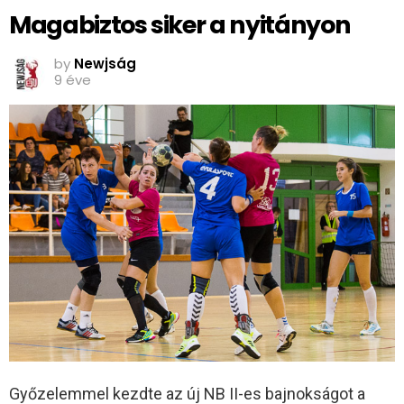
Magabiztos siker a nyitányon
by
Newjság
9 éve
Győzelemmel kezdte az új NB II-es bajnokságot a