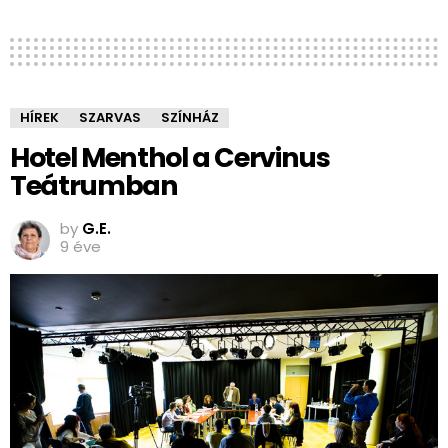
HÍREK
SZARVAS
SZÍNHÁZ
Hotel Menthol a Cervinus
Teátrumban
by
G.E.
9 éve