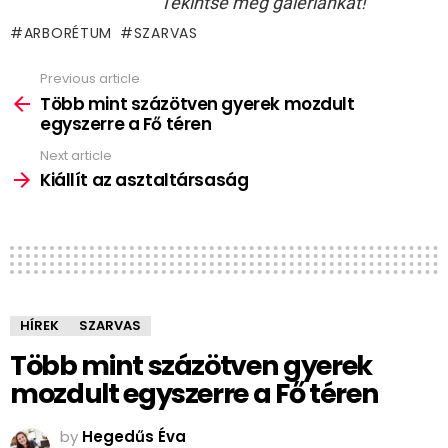
Tekintse meg galériánkat!
ARBORÉTUM
SZARVAS
Previous article
See
more
Több mint százötven gyerek mozdult
egyszerre a Fő téren
Next article
Kiállít az asztaltársaság
HÍREK
SZARVAS
Több mint százötven gyerek
mozdult egyszerre a Fő téren
by
Hegedűs Éva