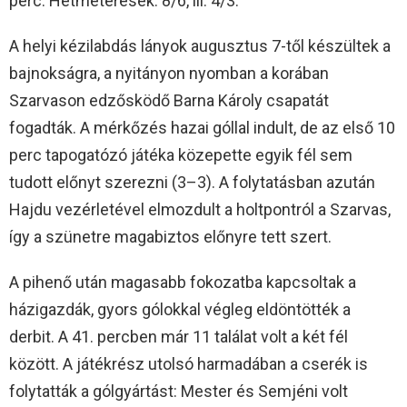
perc. Hétméteresek: 8/6, ill. 4/3.
A helyi kézilabdás lányok augusztus 7-től készültek a
bajnokságra, a nyitányon nyomban a korában
Szarvason edzősködő Barna Károly csapatát
fogadták. A mérkőzés hazai góllal indult, de az első 10
perc tapogatózó játéka közepette egyik fél sem
tudott előnyt szerezni (3–3). A folytatásban azután
Hajdu vezérletével elmozdult a holtpontról a Szarvas,
így a szünetre magabiztos előnyre tett szert.
A pihenő után magasabb fokozatba kapcsoltak a
házigazdák, gyors gólokkal végleg eldöntötték a
derbit. A 41. percben már 11 találat volt a két fél
között. A játékrész utolsó harmadában a cserék is
folytatták a gólgyártást: Mester és Semjéni volt