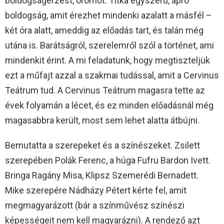
boldogságérzést, örömöt. Titka egyszerű, apró
boldogság, amit érezhet mindenki azalatt a másfél –
két óra alatt, ameddig az előadás tart, és talán még
utána is. Barátságról, szerelemről szól a történet, ami
mindenkit érint. A mi feladatunk, hogy megtiszteljük
ezt a műfajt azzal a szakmai tudással, amit a Cervinus
Teátrum tud. A Cervinus Teátrum magasra tette az
évek folyamán a lécet, és ez minden előadásnál még
magasabbra került, most sem lehet alatta átbújni.
Bemutatta a szerepeket és a színészeket. Zsilett
szerepében Polák Ferenc, a húga Fufru Bardon Ivett.
Bringa Ragány Misa, Klipsz Szemerédi Bernadett.
Mike szerepére Nádházy Pétert kérte fel, amit
megmagyarázott (bár a színművész színészi
képességeit nem kell magyarázni). A rendező azt