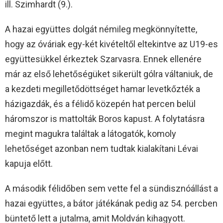
ill. Szimhardt (9.).
A hazai együttes dolgát némileg megkönnyítette,
hogy az óváriak egy-két kivételtől eltekintve az U19-es
együttesükkel érkeztek Szarvasra. Ennek ellenére
már az első lehetőségüket sikerült gólra váltaniuk, de
a kezdeti megilletődöttséget hamar levetkőzték a
házigazdák, és a félidő közepén hat percen belül
háromszor is mattolták Boros kapust. A folytatásra
megint magukra találtak a látogatók, komoly
lehetőséget azonban nem tudtak kialakítani Lévai
kapuja előtt.
A második félidőben sem vette fel a sündisznóállást a
hazai együttes, a bátor játékának pedig az 54. percben
büntető lett a jutalma, amit Moldván kihagyott.