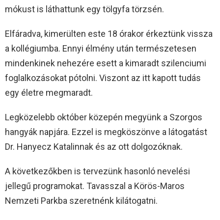
mókust is láthattunk egy tölgyfa törzsén.
Elfáradva, kimerülten este 18 órakor érkeztünk vissza
a kollégiumba. Ennyi élmény után természetesen
mindenkinek nehezére esett a kimaradt szilenciumi
foglalkozásokat pótolni. Viszont az itt kapott tudás
egy életre megmaradt.
Legközelebb október közepén megyünk a Szorgos
hangyák napjára. Ezzel is megköszönve a látogatást
Dr. Hanyecz Katalinnak és az ott dolgozóknak.
A következőkben is tervezünk hasonló nevelési
jellegű programokat. Tavasszal a Körös-Maros
Nemzeti Parkba szeretnénk kilátogatni.