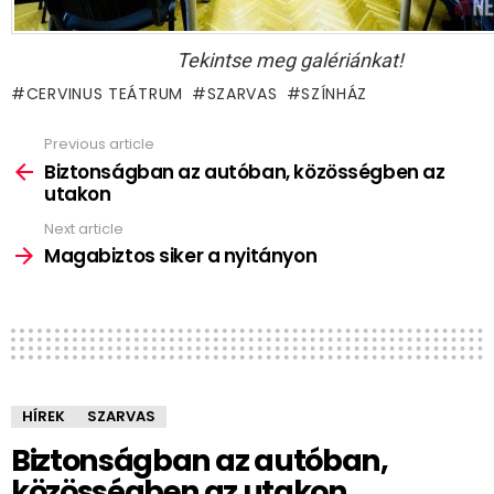
Tekintse meg galériánkat!
CERVINUS TEÁTRUM
SZARVAS
SZÍNHÁZ
Previous article
See
more
Biztonságban az autóban, közösségben az
utakon
Next article
Magabiztos siker a nyitányon
HÍREK
SZARVAS
Biztonságban az autóban,
közösségben az utakon