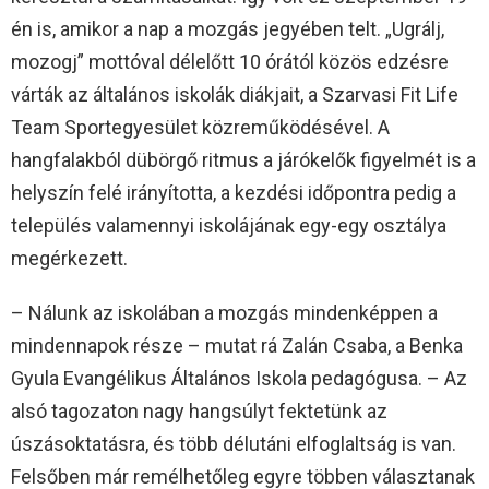
én is, amikor a nap a mozgás jegyében telt. „Ugrálj,
mozogj” mottóval délelőtt 10 órától közös edzésre
várták az általános iskolák diákjait, a Szarvasi Fit Life
Team Sportegyesület közreműködésével. A
hangfalakból dübörgő ritmus a járókelők figyelmét is a
helyszín felé irányította, a kezdési időpontra pedig a
település valamennyi iskolájának egy-egy osztálya
megérkezett.
– Nálunk az iskolában a mozgás mindenképpen a
mindennapok része – mutat rá Zalán Csaba, a Benka
Gyula Evangélikus Általános Iskola pedagógusa. – Az
alsó tagozaton nagy hangsúlyt fektetünk az
úszásoktatásra, és több délutáni elfoglaltság is van.
Felsőben már remélhetőleg egyre többen választanak