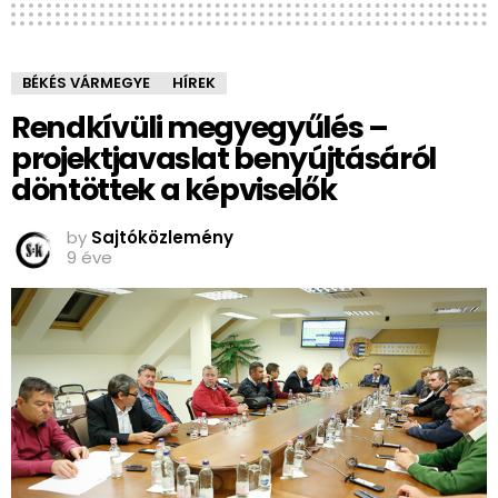
BÉKÉS VÁRMEGYE
HÍREK
Rendkívüli megyegyűlés –
projektjavaslat benyújtásáról
döntöttek a képviselők
by
Sajtóközlemény
9 éve