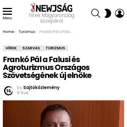
SEARCH
L
SWITCH
hírek Magyarország
SKIN
Menu
közepéről
You are here:
Home
Turizmus
Frankó Pál a Falusi és Agroturizmus Országos Szövetségének új elnöke
HÍREK
SZARVAS
TURIZMUS
Frankó Pál a Falusi és
Agroturizmus Országos
Szövetségének új elnöke
by
Sajtóközlemény
9 éve