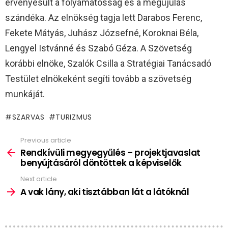
érvényesült a folyamatosság és a megújulás
szándéka. Az elnökség tagja lett Darabos Ferenc,
Fekete Mátyás, Juhász Józsefné, Koroknai Béla,
Lengyel Istvánné és Szabó Géza. A Szövetség
korábbi elnöke, Szalók Csilla a Stratégiai Tanácsadó
Testület elnökeként segíti tovább a szövetség
munkáját.
SZARVAS
TURIZMUS
Previous article
See
more
Rendkívüli megyegyűlés – projektjavaslat
benyújtásáról döntöttek a képviselők
Next article
A vak lány, aki tisztábban lát a látóknál