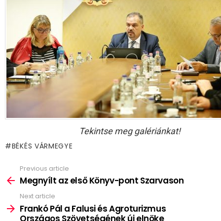
Tekintse meg galériánkat!
BÉKÉS VÁRMEGYE
Previous article
See
more
Megnyílt az első Könyv-pont Szarvason
Next article
Frankó Pál a Falusi és Agroturizmus
Országos Szövetségének új elnöke