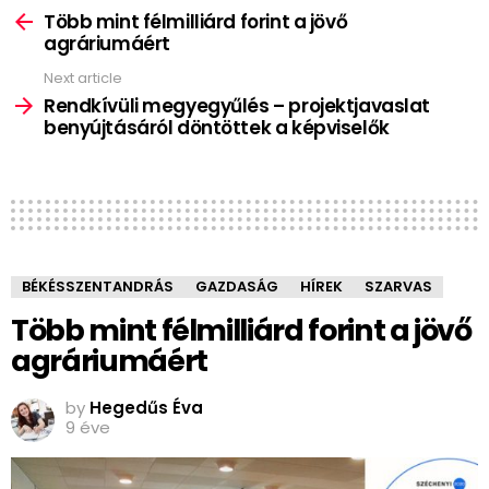
more
Több mint félmilliárd forint a jövő
agráriumáért
Next article
Rendkívüli megyegyűlés – projektjavaslat
benyújtásáról döntöttek a képviselők
BÉKÉSSZENTANDRÁS
GAZDASÁG
HÍREK
SZARVAS
Több mint félmilliárd forint a jövő
agráriumáért
by
Hegedűs Éva
9 éve