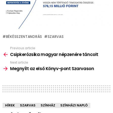
BÉKÉSSZENTANDRÁS
SZARVAS
Previous article
See
more
Csipkerózsika magyar népzenére táncolt
Next article
Megnyílt az első Könyv-pont Szarvason
HÍREK
SZARVAS
SZÍNHÁZ
SZÍNHÁZI NAPLÓ