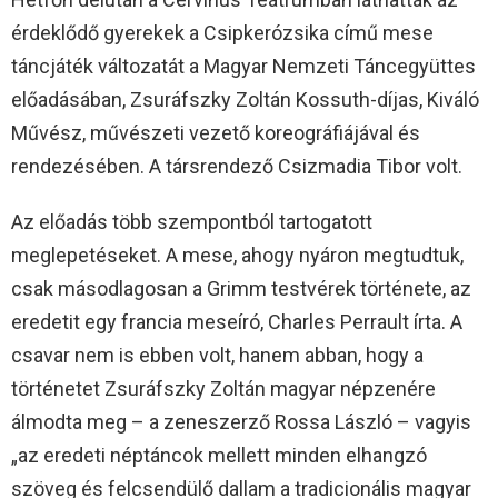
érdeklődő gyerekek a Csipkerózsika című mese
táncjáték változatát a Magyar Nemzeti Táncegyüttes
előadásában, Zsuráfszky Zoltán Kossuth-díjas, Kiváló
Művész, művészeti vezető koreográfiájával és
rendezésében. A társrendező Csizmadia Tibor volt.
Az előadás több szempontból tartogatott
meglepetéseket. A mese, ahogy nyáron megtudtuk,
csak másodlagosan a Grimm testvérek története, az
eredetit egy francia meseíró, Charles Perrault írta. A
csavar nem is ebben volt, hanem abban, hogy a
történetet Zsuráfszky Zoltán magyar népzenére
álmodta meg – a zeneszerző Rossa László – vagyis
„az eredeti néptáncok mellett minden elhangzó
szöveg és felcsendülő dallam a tradicionális magyar