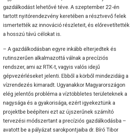
gazdálkodást lehetővé téve. A szeptember 22-én
tartott nyitórendezvény keretében a résztvevő felek
ismertették az innováció részleteit, és előrevetítették
a hosszú távú célokat is.
– A gazdálkodásban egyre inkább elterjedtek és
rutinszerűen alkalmazottá válnak a precíziós
rendszer, ami az RTK-t, vagyis valós idejű
gépvezérléseket jelenti. Ebből a körből mindezidáig a
vízrendezés kimaradt. Ugyanakkor Magyarországon
elég jelentős probléma a víztöbbletes területeknek a
nagysága és a gyakorisága, ezért igyekeztünk a
projektbe beépíteni ezt az újszerűnek számító
tervezési módszertant a precíziós gazdálkodásba –
avatott be a pályázat sarokpontjaiba dr. Bíró Tibor