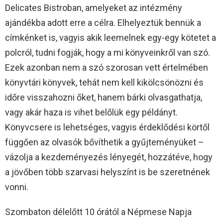
Delicates Bistroban, amelyeket az intézmény
ajándékba adott erre a célra. Elhelyeztük bennük a
címkénket is, vagyis akik leemelnek egy-egy kötetet a
polcról, tudni fogják, hogy a mi könyveinkről van szó.
Ezek azonban nem a szó szorosan vett értelmében
könyvtári könyvek, tehát nem kell kikölcsönözni és
időre visszahozni őket, hanem bárki olvasgathatja,
vagy akár haza is vihet belőlük egy példányt.
Könyvcsere is lehetséges, vagyis érdeklődési körtől
függően az olvasók bővíthetik a gyűjteményüket –
vázolja a kezdeményezés lényegét, hozzátéve, hogy
a jövőben több szarvasi helyszínt is be szeretnének
vonni.
Szombaton délelőtt 10 órától a Népmese Napja