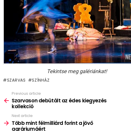
Tekintse meg galériánkat!
SZARVAS
SZÍNHÁZ
Previous article
See
more
Szarvason debütált az édes kiegyezés
kollekció
Next article
Több mint félmilliárd forint a jövő
agráriumáért