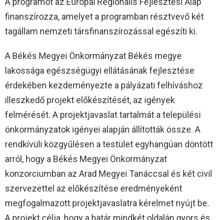
A programot az Európai Regionális Fejlesztési Alap
finanszírozza, amelyet a programban résztvevő két
tagállam nemzeti társfinanszírozással egészíti ki.
A Békés Megyei Önkormányzat Békés megye
lakossága egészségügyi ellátásának fejlesztése
érdekében kezdeményezte a pályázati felhíváshoz
illeszkedő projekt előkészítését, az igények
felmérését. A projektjavaslat tartalmát a települési
önkormányzatok igényei alapján állították össze. A
rendkívüli közgyűlésen a testület egyhangúan döntött
arról, hogy a Békés Megyei Önkormányzat
konzorciumban az Arad Megyei Tanáccsal és két civil
szervezettel az előkészítése eredményeként
megfogalmazott projektjavaslatra kérelmet nyújt be.
A projekt célja, hogy a határ mindkét oldalán gyors és