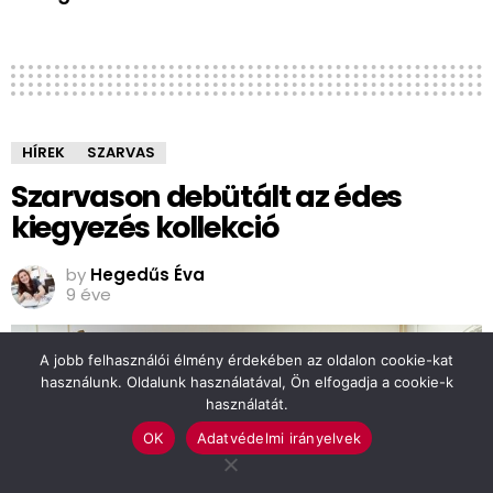
HÍREK
SZARVAS
Szarvason debütált az édes
kiegyezés kollekció
by
Hegedűs Éva
9 éve
A jobb felhasználói élmény érdekében az oldalon cookie-kat
használunk. Oldalunk használatával, Ön elfogadja a cookie-k
használatát.
OK
Adatvédelmi irányelvek