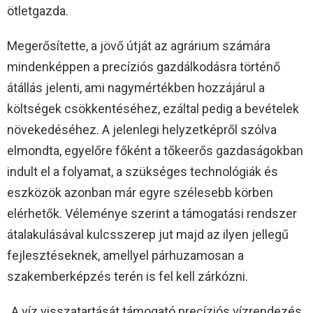
ötletgazda.
Megerősítette, a jövő útját az agrárium számára
mindenképpen a precíziós gazdálkodásra történő
átállás jelenti, ami nagymértékben hozzájárul a
költségek csökkentéséhez, ezáltal pedig a bevételek
növekedéséhez. A jelenlegi helyzetképről szólva
elmondta, egyelőre főként a tőkeerős gazdaságokban
indult el a folyamat, a szükséges technológiák és
eszközök azonban már egyre szélesebb körben
elérhetők. Véleménye szerint a támogatási rendszer
átalakulásával kulcsszerep jut majd az ilyen jellegű
fejlesztéseknek, amellyel párhuzamosan a
szakemberképzés terén is fel kell zárkózni.
„A víz visszatartását támogató precíziós vízrendezés