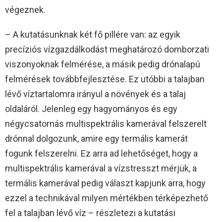
végeznek.
– A kutatásunknak két fő pillére van: az egyik
precíziós vízgazdálkodást meghatározó domborzati
viszonyoknak felmérése, a másik pedig drónalapú
felmérések továbbfejlesztése. Ez utóbbi a talajban
lévő víztartalomra irányul a növények és a talaj
oldaláról. Jelenleg egy hagyományos és egy
négycsatornás multispektrális kamerával felszerelt
drónnal dolgozunk, amire egy termális kamerát
fogunk felszerelni. Ez arra ad lehetőséget, hogy a
multispektrális kamerával a vízstresszt mérjük, a
termális kamerával pedig választ kapjunk arra, hogy
ezzel a technikával milyen mértékben térképezhető
fel a talajban lévő víz – részletezi a kutatási