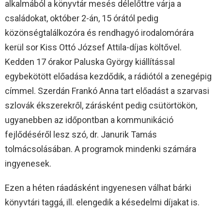
alkalmából a könyvtár mesés délelőttre várja a
családokat, október 2-án, 15 órától pedig
közönségtalálkozóra és rendhagyó irodalomórára
kerül sor Kiss Ottó József Attila-díjas költővel.
Kedden 17 órakor Paluska György kiállítással
egybekötött előadása kezdődik, a rádiótól a zenegépig
címmel. Szerdán Frankó Anna tart előadást a szarvasi
szlovák ékszerekről, zárásként pedig csütörtökön,
ugyanebben az időpontban a kommunikáció
fejlődéséről lesz szó, dr. Janurik Tamás
tolmácsolásában. A programok mindenki számára
ingyenesek.
Ezen a héten ráadásként ingyenesen válhat bárki
könyvtári taggá, ill. elengedik a késedelmi díjakat is.