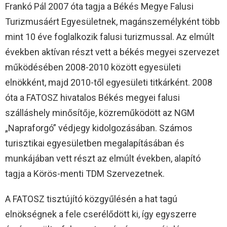
Frankó Pál 2007 óta tagja a Békés Megye Falusi
Turizmusáért Egyesületnek, magánszemélyként több
mint 10 éve foglalkozik falusi turizmussal. Az elmúlt
években aktívan részt vett a békés megyei szervezet
működésében 2008-2010 között egyesületi
elnökként, majd 2010-től egyesületi titkárként. 2008
óta a FATOSZ hivatalos Békés megyei falusi
szálláshely minősítője, közreműködött az NGM
„Napraforgó” védjegy kidolgozásában. Számos
turisztikai egyesületben megalapításában és
munkájában vett részt az elmúlt években, alapító
tagja a Körös-menti TDM Szervezetnek.
A FATOSZ tisztújító közgyűlésén a hat tagú
elnökségnek a fele cserélődött ki, így egyszerre