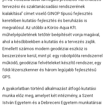
tervezési és szaktanácsadási rendszerének
kialakítása” címet viselő GINOP típusú fejlesztés
keretében kutatás-fejlesztés és beruházás is
megvalósul. Az utóbbi a Körös-Aqua Kft.
műhelyépületének tetőtér beépítését vonja magával,
ahol a későbbiekben a kutatás és a tervezés zajlik.
Emellett számos modern geodéziai eszköz is
beszerzésre kerül, mint pl. egy robotpilóta rendszerrel
működő, geodéziai felvételeket készítő rendszer, egy
földi lézerszkenner és három legújabb fejlesztésű
GPS.
A gyakorlatban történő alkalmazást átfogó kutatási
munka előz meg, amelyet két intézmény, a Szent
István Egyetem és a Debreceni Egyetem munkatársai