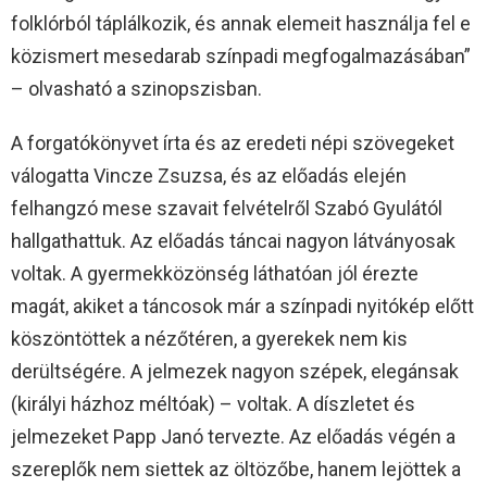
folklórból táplálkozik, és annak elemeit használja fel e
közismert mesedarab színpadi megfogalmazásában”
– olvasható a szinopszisban.
A forgatókönyvet írta és az eredeti népi szövegeket
válogatta Vincze Zsuzsa, és az előadás elején
felhangzó mese szavait felvételről Szabó Gyulától
hallgathattuk. Az előadás táncai nagyon látványosak
voltak. A gyermekközönség láthatóan jól érezte
magát, akiket a táncosok már a színpadi nyitókép előtt
köszöntöttek a nézőtéren, a gyerekek nem kis
derültségére. A jelmezek nagyon szépek, elegánsak
(királyi házhoz méltóak) – voltak. A díszletet és
jelmezeket Papp Janó tervezte. Az előadás végén a
szereplők nem siettek az öltözőbe, hanem lejöttek a