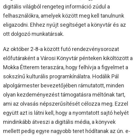
digitális világból rengeteg információ zúdul a
felhasználókra, amelyek között meg kell tanulnunk
eligazodni. Ehhez nyújt segítséget a könyvtár és az
ott dolgozó munkatársak.
Az október 2-8-a között futó rendezvénysorozat
előfutáraként a Városi Könyvtár pénteken kiköltözött a
Mokka Étterem teraszára, hogy felhívja a figyelmet a
sokszínű kulturális programkínálatra. Hodálik Pál
alpolgármester bevezetőjében rámutatott, minden
olyan kezdeményezést támogatásra méltónak tart,
ami az olvasás népszerűsítését célozza meg. Ezzel
együtt azt is látni kell, hogy a nyomtatott sajtó helyét
mindinkább átveszi a digitális média, a könyvek
mellett pedig egyre nagyobb teret hódítanak az ún. e-