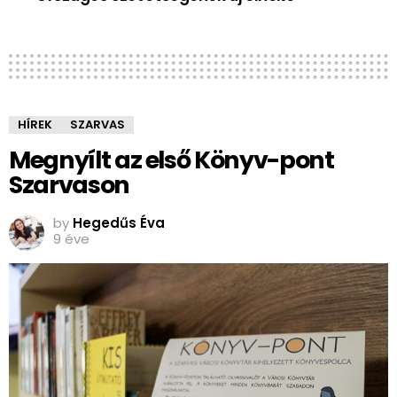
HÍREK
SZARVAS
Megnyílt az első Könyv-pont
Szarvason
by
Hegedűs Éva
9 éve