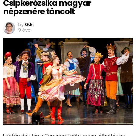
Csipkerózsika magyar
népzenére táncolt
by
G.E.
9 éve
Hétfőn délután a Cervinus Teátrumban láthatták az