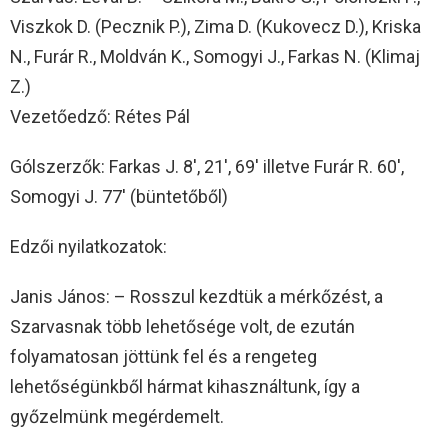
Viszkok D. (Pecznik P.), Zima D. (Kukovecz D.), Kriska
N., Furár R., Moldván K., Somogyi J., Farkas N. (Klimaj
Z.)
Vezetőedző: Rétes Pál
Gólszerzők: Farkas J. 8′, 21′, 69′ illetve Furár R. 60′,
Somogyi J. 77′ (büntetőből)
Edzői nyilatkozatok:
Janis János: – Rosszul kezdtük a mérkőzést, a
Szarvasnak több lehetősége volt, de ezután
folyamatosan jöttünk fel és a rengeteg
lehetőségünkből hármat kihasználtunk, így a
győzelmünk megérdemelt.