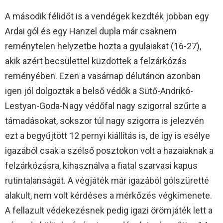
A második félidőt is a vendégek kezdték jobban egy
Ardai gól és egy Hanzel dupla már csaknem
reménytelen helyzetbe hozta a gyulaiakat (16-27),
akik azért becsülettel küzdöttek a felzárkózás
reményében. Ezen a vasárnap délutánon azonban
igen jól dolgoztak a belső védők a Sütő-Andrikó-
Lestyan-Goda-Nagy védőfal nagy szigorral szűrte a
támadásokat, sokszor túl nagy szigorra is jelezvén
ezt a begyűjtött 12 pernyi kiállítás is, de így is esélye
igazából csak a szélső posztokon volt a hazaiaknak a
felzárkózásra, kihasználva a fiatal szarvasi kapus
rutintalanságát. A végjáték már igazából gólszüretté
alakult, nem volt kérdéses a mérkőzés végkimenete.
A fellazult védekezésnek pedig igazi örömjáték lett a