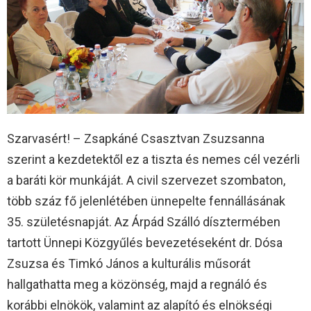
Szarvasért! – Zsapkáné Csasztvan Zsuzsanna
szerint a kezdetektől ez a tiszta és nemes cél vezérli
a baráti kör munkáját. A civil szervezet szombaton,
több száz fő jelenlétében ünnepelte fennállásának
35. születésnapját. Az Árpád Szálló dísztermében
tartott Ünnepi Közgyűlés bevezetéseként dr. Dósa
Zsuzsa és Timkó János a kulturális műsorát
hallgathatta meg a közönség, majd a regnáló és
korábbi elnökök, valamint az alapító és elnökségi