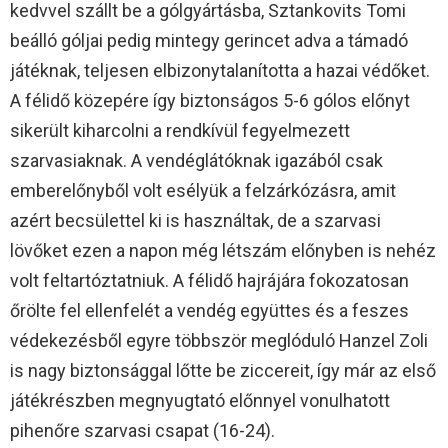
kedvvel szállt be a gólgyártásba, Sztankovits Tomi
beálló góljai pedig mintegy gerincet adva a támadó
játéknak, teljesen elbizonytalanította a hazai védőket.
A félidő közepére így biztonságos 5-6 gólos előnyt
sikerült kiharcolni a rendkívül fegyelmezett
szarvasiaknak. A vendéglátóknak igazából csak
emberelőnyből volt esélyük a felzárkózásra, amit
azért becsülettel ki is használtak, de a szarvasi
lövőket ezen a napon még létszám előnyben is nehéz
volt feltartóztatniuk. A félidő hajrájára fokozatosan
őrölte fel ellenfelét a vendég együttes és a feszes
védekezésből egyre többször meglóduló Hanzel Zoli
is nagy biztonsággal lőtte be ziccereit, így már az első
játékrészben megnyugtató előnnyel vonulhatott
pihenőre szarvasi csapat (16-24).