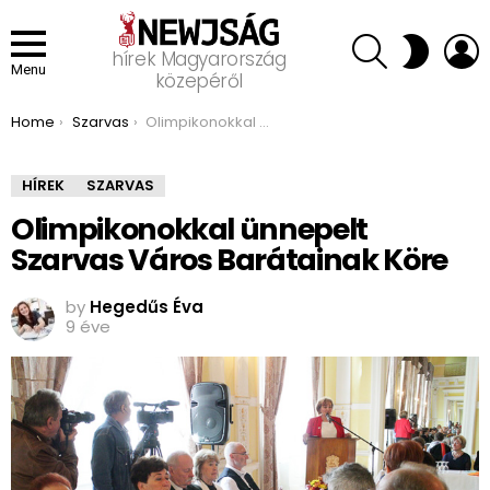
SEARCH
L
SWITCH
hírek Magyarország
SKIN
Menu
közepéről
You are here:
Home
Szarvas
Olimpikonokkal ünnepelt Szarvas Város Barátainak Köre
HÍREK
SZARVAS
Olimpikonokkal ünnepelt
Szarvas Város Barátainak Köre
by
Hegedűs Éva
9 éve