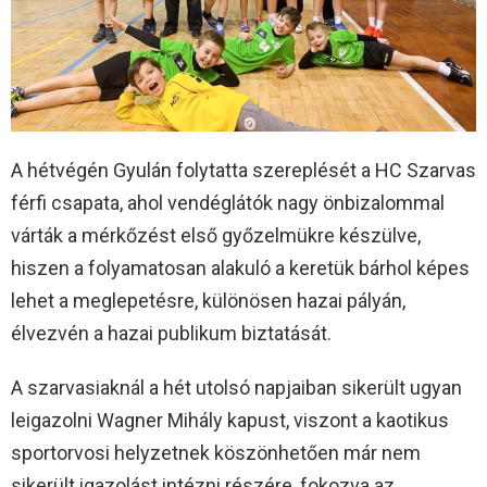
A hétvégén Gyulán folytatta szereplését a HC Szarvas
férfi csapata, ahol vendéglátók nagy önbizalommal
várták a mérkőzést első győzelmükre készülve,
hiszen a folyamatosan alakuló a keretük bárhol képes
lehet a meglepetésre, különösen hazai pályán,
élvezvén a hazai publikum biztatását.
A szarvasiaknál a hét utolsó napjaiban sikerült ugyan
leigazolni Wagner Mihály kapust, viszont a kaotikus
sportorvosi helyzetnek köszönhetően már nem
sikerült igazolást intézni részére, fokozva az