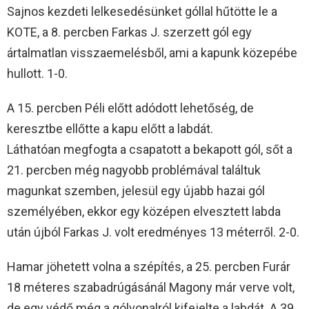
Sajnos kezdeti lelkesedésünket góllal hűtötte le a
KOTE, a 8. percben Farkas J. szerzett gól egy
ártalmatlan visszaemelésből, ami a kapunk közepébe
hullott. 1-0.
A 15. percben Péli előtt adódott lehetőség, de
keresztbe ellőtte a kapu előtt a labdát.
Láthatóan megfogta a csapatott a bekapott gól, sőt a
21. percben még nagyobb problémával találtuk
magunkat szemben, jelesül egy újabb hazai gól
személyében, ekkor egy középen elvesztett labda
után újból Farkas J. volt eredményes 13 méterről. 2-0.
Hamar jöhetett volna a szépítés, a 25. percben Furár
18 méteres szabadrúgásánál Magony már verve volt,
de egy védő még a gólvonalról kifejelte a labdát. A 39.