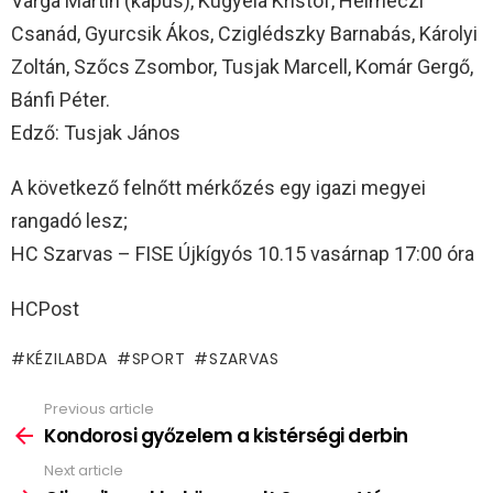
Varga Martin (kapus), Kugyela Kristóf, Helmeczi
Csanád, Gyurcsik Ákos, Cziglédszky Barnabás, Károlyi
Zoltán, Szőcs Zsombor, Tusjak Marcell, Komár Gergő,
Bánfi Péter.
Edző: Tusjak János
A következő felnőtt mérkőzés egy igazi megyei
rangadó lesz;
HC Szarvas – FISE Újkígyós 10.15 vasárnap 17:00 óra
HCPost
KÉZILABDA
SPORT
SZARVAS
Previous article
See
more
Kondorosi győzelem a kistérségi derbin
Next article