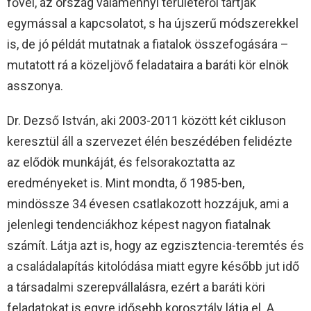
fővel, az ország valamennyi területéről tartják
egymással a kapcsolatot, s ha újszerű módszerekkel
is, de jó példát mutatnak a fiatalok összefogására –
mutatott rá a közeljövő feladataira a baráti kör elnök
asszonya.
Dr. Dezső István, aki 2003-2011 között két cikluson
keresztül áll a szervezet élén beszédében felidézte
az elődök munkáját, és felsorakoztatta az
eredményeket is. Mint mondta, ő 1985-ben,
mindössze 34 évesen csatlakozott hozzájuk, ami a
jelenlegi tendenciákhoz képest nagyon fiatalnak
számít. Látja azt is, hogy az egzisztencia-teremtés és
a családalapítás kitolódása miatt egyre később jut idő
a társadalmi szerepvállalásra, ezért a baráti köri
feladatokat is egyre idősebb korosztály látja el. A