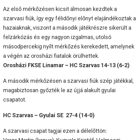
Az első mérkőzésen kicsit álmosan kezdtek a
szarvasi fiúk, így egy félidőnyi előnyt elajándékoztak a
hazaiaknak, viszont a második játékrészre sikerült a
felzárkózás és egy nagyon izgalmas, utolsó
másodpercekig nyílt mérkőzés kerekedett, amelynek
a végén az orosházi fiatalok örülhettek.
Orosházi FKSE Linamar – HC Szarvas 14-13 (6-2)
A második mérkőzésen a szarvasi fiúk szép játékkal,
magabiztosan győzték le az újjá alakult gyulai
csapatot.
HC Szarvas – Gyulai SE 27-4 (14-0)
A szarvasi csapat tagjai ezen a délelőttön: