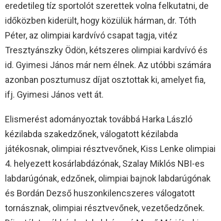
eredetileg tíz sportolót szerettek volna felkutatni, de
időközben kiderült, hogy közülük hárman, dr. Tóth
Péter, az olimpiai kardvívó csapat tagja, vitéz
Tresztyánszky Ödön, kétszeres olimpiai kardvívó és
id. Gyimesi János már nem élnek. Az utóbbi számára
azonban posztumusz díjat osztottak ki, amelyet fia,
ifj. Gyimesi János vett át.
Elismerést adományoztak továbbá Harka László
kézilabda szakedzőnek, válogatott kézilabda
játékosnak, olimpiai résztvevőnek, Kiss Lenke olimpiai
4. helyezett kosárlabdázónak, Szalay Miklós NBI-es
labdarúgónak, edzőnek, olimpiai bajnok labdarúgónak
és Bordán Dezső huszonkilencszeres válogatott
tornásznak, olimpiai résztvevőnek, vezetőedzőnek.