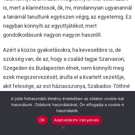
is, mert a klarinétosok, ők, mi, mindannyian ugyanannál
a tanárnál tanultunk egyészen végig, az egyetemig. Ez
nagyban könnyíti az együttjátékot, mert
gondolkodásunk nagyon-nagyon hasonlít.
Azért a közös gyakorlásokra, ha kevesebbre is, de
szükség van, de az, hogy a család tagjai Szarvason,
Szegeden és Budapesten élnek, nem könnyíti meg
ezek megszervezését, árulta el a kvartett vezetője,
akit felesége, az est háziasszonya, Szabados-Tóthné
Kozák Ilona a kvartett tagjai, László, Bálint, ifjabb
A jobb felhasználói élmény érdekében az oldalon cookie-kat
Gábor után úgy mutatott be, mint a “legifjabb” Gábor.
használunk. Oldalunk használatával, Ön elfogadja a cookie-k
használatát.
Szabados-Tóthné Kozák Ilona Babits Mihály A
OK
Adatvédelmi irányelvek
második ének című versének következő négy