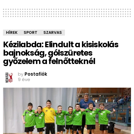
HÍREK
SPORT
SZARVAS
Kézilabda: Elindult a kisiskolás
bajnokság, gólszüretes
győzelem a felnőtteknél
by
Postafiók
9 éve