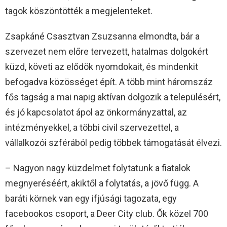
tagok köszöntötték a megjelenteket.
Zsapkáné Csasztvan Zsuzsanna elmondta, bár a
szervezet nem előre tervezett, hatalmas dolgokért
küzd, követi az elődök nyomdokait, és mindenkit
befogadva közösséget épít. A több mint háromszáz
fős tagság a mai napig aktívan dolgozik a településért,
és jó kapcsolatot ápol az önkormányzattal, az
intézményekkel, a többi civil szervezettel, a
vállalkozói szférából pedig többek támogatását élvezi.
– Nagyon nagy küzdelmet folytatunk a fiatalok
megnyeréséért, akiktől a folytatás, a jövő függ. A
baráti körnek van egy ifjúsági tagozata, egy
facebookos csoport, a Deer City club. Ők közel 700