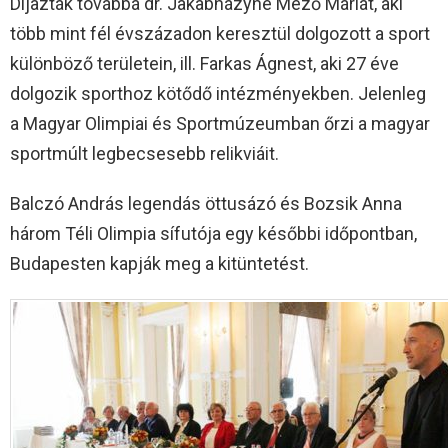
Díjazták továbbá dr. Jakabházyné Mező Máriát, aki
több mint fél évszázadon keresztül dolgozott a sport
különböző területein, ill. Farkas Ágnest, aki 27 éve
dolgozik sporthoz kötődő intézményekben. Jelenleg
a Magyar Olimpiai és Sportmúzeumban őrzi a magyar
sportmúlt legbecsesebb relikviáit.
Balczó András legendás öttusázó és Bozsik Anna
három Téli Olimpia sífutója egy későbbi időpontban,
Budapesten kapják meg a kitüntetést.