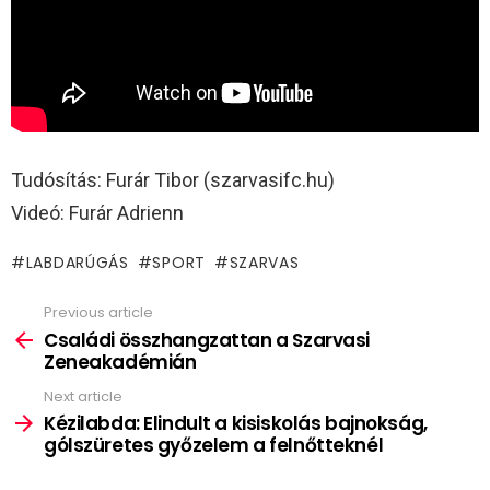
Tudósítás: Furár Tibor (szarvasifc.hu)
Videó: Furár Adrienn
LABDARÚGÁS
SPORT
SZARVAS
Previous article
See
more
Családi összhangzattan a Szarvasi
Zeneakadémián
Next article
Kézilabda: Elindult a kisiskolás bajnokság,
gólszüretes győzelem a felnőtteknél