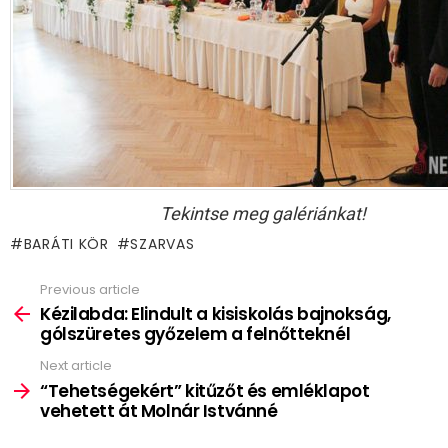
Tekintse meg galériánkat!
BARÁTI KÖR
SZARVAS
Previous article
See
more
Kézilabda: Elindult a kisiskolás bajnokság,
gólszüretes győzelem a felnőtteknél
Next article
“Tehetségekért” kitűzőt és emléklapot
vehetett át Molnár Istvánné