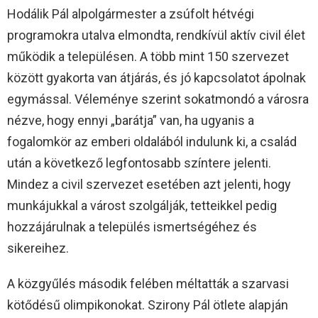
Hodálik Pál alpolgármester a zsúfolt hétvégi
programokra utalva elmondta, rendkívül aktív civil élet
működik a településen. A több mint 150 szervezet
között gyakorta van átjárás, és jó kapcsolatot ápolnak
egymással. Véleménye szerint sokatmondó a városra
nézve, hogy ennyi „barátja” van, ha ugyanis a
fogalomkör az emberi oldalából indulunk ki, a család
után a következő legfontosabb színtere jelenti.
Mindez a civil szervezet esetében azt jelenti, hogy
munkájukkal a várost szolgálják, tetteikkel pedig
hozzájárulnak a település ismertségéhez és
sikereihez.
A közgyűlés második felében méltatták a szarvasi
kötődésű olimpikonokat. Szirony Pál ötlete alapján