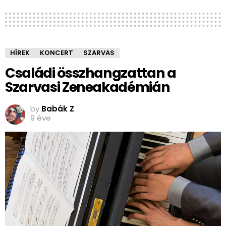
HÍREK
KONCERT
SZARVAS
Családi összhangzattan a
Szarvasi Zeneakadémián
by
Babák Z
9 éve