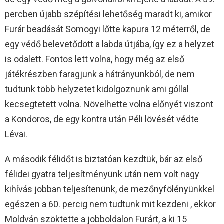
percben újabb szépítési lehetőség maradt ki, amikor
Furár beadását Somogyi lőtte kapura 12 méterről, de
egy védő belevetődött a labda útjába, így ez a helyzet
is odalett. Fontos lett volna, hogy még az első
játékrészben faragjunk a hátrányunkból, de nem
tudtunk több helyzetet kidolgoznunk ami góllal
kecsegtetett volna. Növelhette volna előnyét viszont
a Kondoros, de egy kontra után Péli lövését védte
Lévai.
A második félidőt is biztatóan kezdtük, bár az első
félidei gyatra teljesítményünk után nem volt nagy
kihívás jobban teljesítenünk, de mezőnyfölényünkkel
egészen a 60. percig nem tudtunk mit kezdeni , ekkor
Moldván szöktette a jobboldalon Furárt, a ki 15