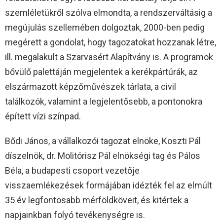
szemléletükről szólva elmondta, a rendszerváltásig a
megújulás szellemében dolgoztak, 2000-ben pedig
megérett a gondolat, hogy tagozatokat hozzanak létre,
ill. megalakult a Szarvasért Alapítvány is. A programok
bővülő palettáján megjelentek a kerékpártúrák, az
elszármazott képzőművészek tárlata, a civil
találkozók, valamint a legjelentősebb, a pontonokra
épített vízi színpad.
Bődi János, a vállalkozói tagozat elnöke, Koszti Pál
díszelnök, dr. Molitórisz Pál elnökségi tag és Pálos
Béla, a budapesti csoport vezetője
visszaemlékezések formájában idézték fel az elmúlt
35 év legfontosabb mérföldköveit, és kitértek a
napjainkban folyó tevékenységre is.