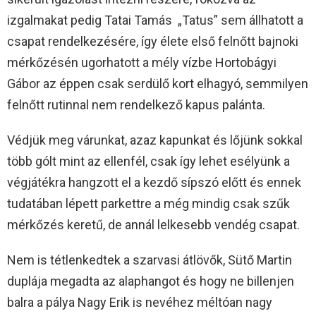
izgalmakat pedig Tatai Tamás „Tatus” sem állhatott a
csapat rendelkezésére, így élete első felnőtt bajnoki
mérkőzésén ugorhatott a mély vízbe Hortobágyi
Gábor az éppen csak serdülő kort elhagyó, semmilyen
felnőtt rutinnal nem rendelkező kapus palánta.
Védjük meg várunkat, azaz kapunkat és lőjünk sokkal
több gólt mint az ellenfél, csak így lehet esélyünk a
végjátékra hangzott el a kezdő sípszó előtt és ennek
tudatában lépett parkettre a még mindig csak szűk
mérkőzés keretű, de annál lelkesebb vendég csapat.
Nem is tétlenkedtek a szarvasi átlövők, Sütő Martin
duplája megadta az alaphangot és hogy ne billenjen
balra a pálya Nagy Erik is nevéhez méltóan nagy