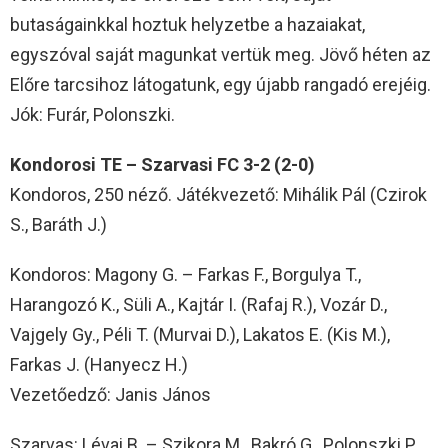
butaságainkkal hoztuk helyzetbe a hazaiakat,
egyszóval saját magunkat vertük meg. Jövő héten az
Előre tarcsihoz látogatunk, egy újabb rangadó erejéig.
Jók: Furár, Polonszki.
Kondorosi TE – Szarvasi FC 3-2 (2-0)
Kondoros, 250 néző. Játékvezető: Mihálik Pál (Czirok
S., Baráth J.)
Kondoros: Magony G. – Farkas F., Borgulya T.,
Harangozó K., Süli A., Kajtár I. (Rafaj R.), Vozár D.,
Vajgely Gy., Péli T. (Murvai D.), Lakatos E. (Kis M.),
Farkas J. (Hanyecz H.)
Vezetőedző: Janis János
Szarvas: Lévai B. – Szikora M., Bakró G., Polonszki P.,