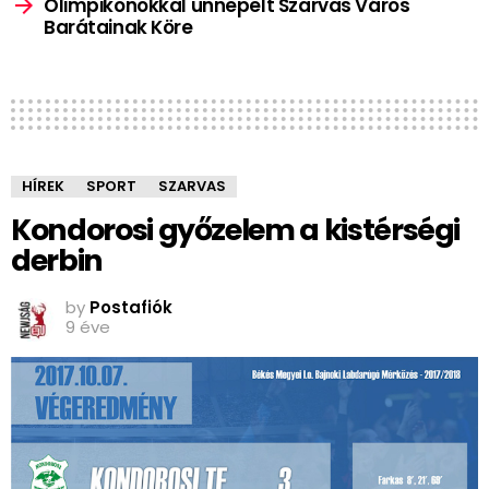
Olimpikonokkal ünnepelt Szarvas Város
Barátainak Köre
HÍREK
SPORT
SZARVAS
Kondorosi győzelem a kistérségi
derbin
by
Postafiók
9 éve