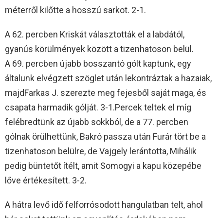
méterről kilőtte a hosszú sarkot. 2-1.
A 62. percben Kriskát választották el a labdától,
gyanús körülmények között a tizenhatoson belül.
A 69. percben újabb bosszantó gólt kaptunk, egy
általunk elvégzett szöglet után lekontráztak a hazaiak,
majdFarkas J. szerezte meg fejesből saját maga, és
csapata harmadik gólját. 3-1.Percek teltek el míg
felébredtünk az újabb sokkból, de a 77. percben
gólnak örülhettünk, Bakró passza után Furár tört be a
tizenhatoson belülre, de Vajgely lerántotta, Mihálik
pedig büntetőt ítélt, amit Somogyi a kapu közepébe
lőve értékesített. 3-2.
A hátra levő idő felforrósodott hangulatban telt, ahol