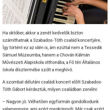
Ha október, akkor a zenét kedvelők bizton
számíthatnak a Szabados-Tóth család koncertjére.
Így történt ez az idén is, ám ezúttal nem a Tessedik
Sámuel Múzeumba, hanem a Chován Kálmán
Művészeti Alapiskola otthonába, a Fő téri Általános
Iskola dísztermébe szólt a meghívó.
A szombat délutáni családi koncert előtt Szabados-
Tóth Gábort kérdeztük, milyen családban zenélni:
– Nagyon jó. Vélhetően egyformán gondolkodunk
valamennyire, ami azért megkönnyíti. Már csak azért