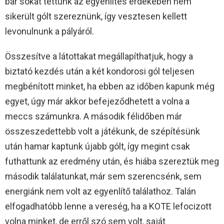
bár sokat tettünk az egyenlítés érdekében nem
sikerült gólt szereznünk, így vesztesen kellett
levonulnunk a pályáról.
Összesítve a látottakat megállapíthatjuk, hogy a
biztató kezdés után a két kondorosi gól teljesen
megbénított minket, ha ebben az időben kapunk még
egyet, úgy már akkor befejeződhetett a volna a
meccs számunkra. A második félidőben már
összeszedettebb volt a játékunk, de szépítésünk
után hamar kaptunk újabb gólt, így megint csak
futhattunk az eredmény után, és hiába szereztük meg
második találatunkat, már sem szerencsénk, sem
energiánk nem volt az egyenlítő találathoz. Talán
elfogadhatóbb lenne a vereség, ha a KOTE lefocizott
volna minket, de erről szó sem volt, saját