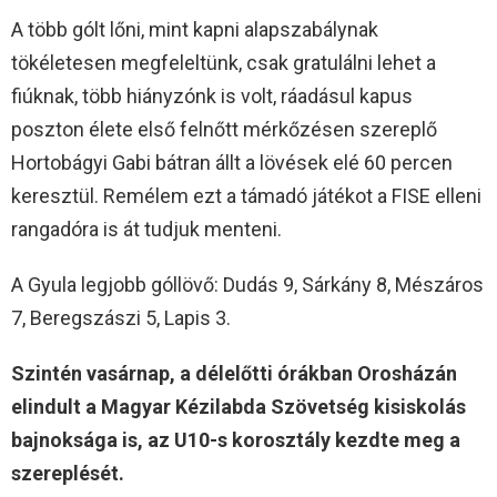
A több gólt lőni, mint kapni alapszabálynak
tökéletesen megfeleltünk, csak gratulálni lehet a
fiúknak, több hiányzónk is volt, ráadásul kapus
poszton élete első felnőtt mérkőzésen szereplő
Hortobágyi Gabi bátran állt a lövések elé 60 percen
keresztül. Remélem ezt a támadó játékot a FISE elleni
rangadóra is át tudjuk menteni.
A Gyula legjobb góllövő: Dudás 9, Sárkány 8, Mészáros
7, Beregszászi 5, Lapis 3.
Szintén vasárnap, a délelőtti órákban Orosházán
elindult a Magyar Kézilabda Szövetség kisiskolás
bajnoksága is, az U10-s korosztály kezdte meg a
szereplését.