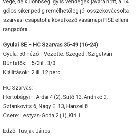
vége, de különbség így is vendégek javára nőtt, a 14
gólos siker pedig remélhetőleg jól összekovácsolta
szarvasi csapatot a következő vasárnapi FISE elleni
rangadóra.
Gyulai SE – HC Szarvas 35-49 (16-24)
Gyula: 50 néző Vezette: Szegedi, Szigetvári
Büntetők: 5/3 ill. 3/3
Kiállítások: 2 ill. 12 perc
HC Szarvas:
Hortobágyi – Ardai 4 (2), Sütő 13, Andrikó 2,
Sztankovits 6, Nagy E. 13, Hanzel 8
Csere: Lestyan-Goda 2 (1), Kiri 1.
Edző: Tusjak János