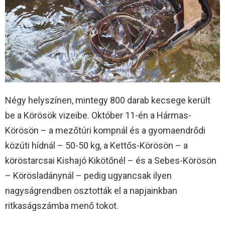
Négy helyszínen, mintegy 800 darab kecsege került
be a Körösök vizeibe. Október 11-én a Hármas-
Körösön – a mezőtúri kompnál és a gyomaendrődi
közúti hídnál – 50-50 kg, a Kettős-Körösön – a
köröstarcsai Kishajó Kikötőnél – és a Sebes-Körösön
– Körösladánynál – pedig ugyancsak ilyen
nagyságrendben osztották el a napjainkban
ritkaságszámba menő tokot.