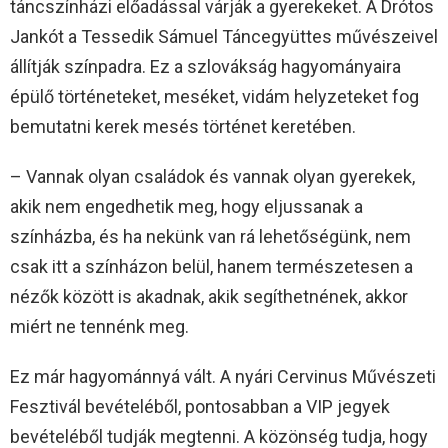
táncszínházi előadással várják a gyerekeket. A Drótos
Jankót a Tessedik Sámuel Táncegyüttes művészeivel
állítják színpadra. Ez a szlovákság hagyományaira
épülő történeteket, meséket, vidám helyzeteket fog
bemutatni kerek mesés történet keretében.
– Vannak olyan családok és vannak olyan gyerekek,
akik nem engedhetik meg, hogy eljussanak a
színházba, és ha nekünk van rá lehetőségünk, nem
csak itt a színházon belül, hanem természetesen a
nézők között is akadnak, akik segíthetnének, akkor
miért ne tennénk meg.
Ez már hagyománnyá vált. A nyári Cervinus Művészeti
Fesztivál bevételéből, pontosabban a VIP jegyek
bevételéből tudják megtenni. A közönség tudja, hogy