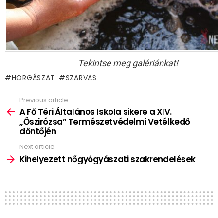
Tekintse meg galériánkat!
HORGÁSZAT
SZARVAS
Previous article
See
more
A Fő Téri Általános Iskola sikere a XIV.
„Őszirózsa” Természetvédelmi Vetélkedő
döntőjén
Next article
Kihelyezett nőgyógyászati szakrendelések