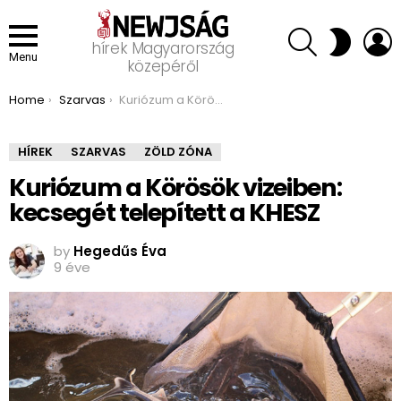
SEARCH
L
SWITCH
hírek Magyarország
SKIN
Menu
közepéről
You are here:
Home
Szarvas
Kuriózum a Körösök vizeiben: kecsegét telepített a KHESZ
HÍREK
SZARVAS
ZÖLD ZÓNA
Kuriózum a Körösök vizeiben:
kecsegét telepített a KHESZ
by
Hegedűs Éva
9 éve