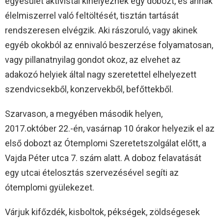
egyesület aktivistái kihelyeznek egy dobozt, és annak
élelmiszerrel való feltöltését, tisztán tartását
rendszeresen elvégzik. Aki rászoruló, vagy akinek
egyéb okokból az ennivaló beszerzése folyamatosan,
vagy pillanatnyilag gondot okoz, az elvehet az
adakozó helyiek által nagy szeretettel elhelyezett
szendvicsekből, konzervekből, befőttekből.
Szarvason, a megyében második helyen,
2017.október 22.-én, vasárnap 10 órakor helyezik el az
első dobozt az Ótemplomi Szeretetszolgálat előtt, a
Vajda Péter utca 7. szám alatt. A doboz felavatását
egy utcai ételosztás szervezésével segíti az
ótemplomi gyülekezet.
Várjuk kifőzdék, kisboltok, pékségek, zöldségesek