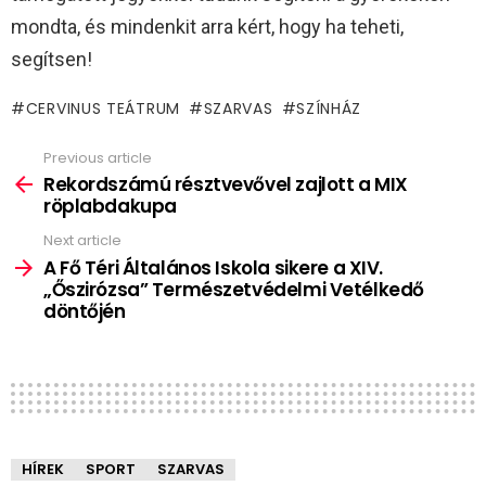
mondta, és mindenkit arra kért, hogy ha teheti,
segítsen!
CERVINUS TEÁTRUM
SZARVAS
SZÍNHÁZ
Previous article
See
more
Rekordszámú résztvevővel zajlott a MIX
röplabdakupa
Next article
A Fő Téri Általános Iskola sikere a XIV.
„Őszirózsa” Természetvédelmi Vetélkedő
döntőjén
HÍREK
SPORT
SZARVAS