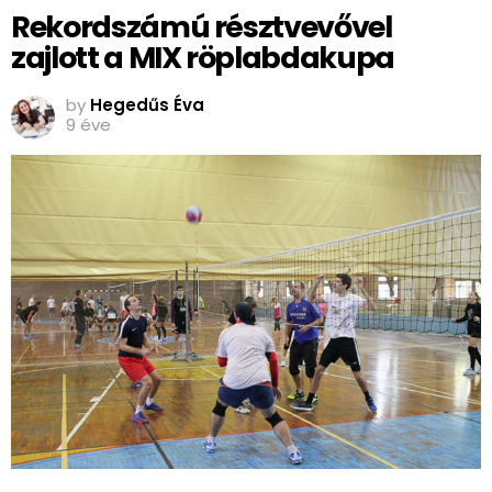
Rekordszámú résztvevővel
zajlott a MIX röplabdakupa
by
Hegedűs Éva
9 éve