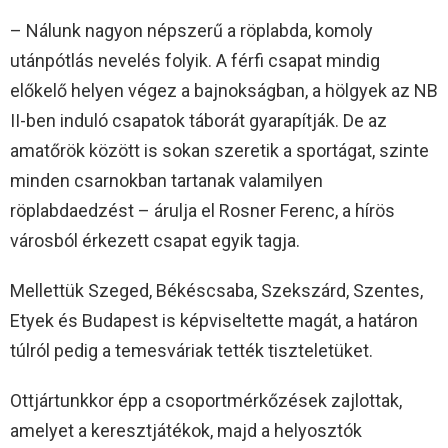
– Nálunk nagyon népszerű a röplabda, komoly
utánpótlás nevelés folyik. A férfi csapat mindig
előkelő helyen végez a bajnokságban, a hölgyek az NB
II-ben induló csapatok táborát gyarapítják. De az
amatőrök között is sokan szeretik a sportágat, szinte
minden csarnokban tartanak valamilyen
röplabdaedzést – árulja el Rosner Ferenc, a hírös
városból érkezett csapat egyik tagja.
Mellettük Szeged, Békéscsaba, Szekszárd, Szentes,
Etyek és Budapest is képviseltette magát, a határon
túlról pedig a temesváriak tették tiszteletüket.
Ottjártunkkor épp a csoportmérkőzések zajlottak,
amelyet a keresztjátékok, majd a helyosztók