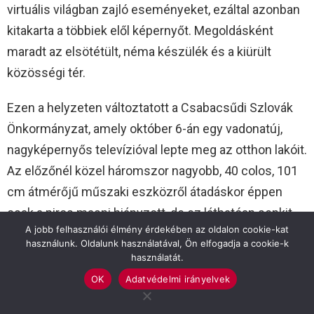
virtuális világban zajló eseményeket, ezáltal azonban
kitakarta a többiek elől képernyőt. Megoldásként
maradt az elsötétült, néma készülék és a kiürült
közösségi tér.
Ezen a helyzeten változtatott a Csabacsűdi Szlovák
Önkormányzat, amely október 6-án egy vadonatúj,
nagyképernyős televízióval lepte meg az otthon lakóit.
Az előzőnél közel háromszor nagyobb, 40 colos, 101
cm átmérőjű műszaki eszközről átadáskor éppen
csak a piros masni hiányzott, de ez láthatóan senkit
A jobb felhasználói élmény érdekében az oldalon cookie-kat
sem zavart.
használunk. Oldalunk használatával, Ön elfogadja a cookie-k
használatát.
– Korábban mindig a települési rendezvényt
OK
Adatvédelmi irányelvek
támogattuk, de idén ez az önkormányzati hivatal
felújítása miatt szerényebbre sikerült. Épp ezért úgy