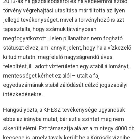
2013-as halgazdálkodásról és halvédelemről szóló
törvény végrehajtási utasítása már tiltotta az ilyen
jellegű tevékenységet, mivel a törvényhozó is azt
tapasztalta, hogy számuk látványosan
megfogyatkozott. Jelen pillanatban nem fogható
státuszt élvez, ami annyit jelent, hogy ha a vízkezelő
ki tud mutatni megfelelő nagyságrendű éves
telepítést, ill. adott vízterületen egy stabil állományt,
mentességet kérhet ez alól – utalt a faj
egyedszámának stabilizálódását célzó jogszabályi
intézkedésekre.
Hangsúlyozta, a KHESZ tevékenysége ugyancsak
ebbe az irányba mutat, bár ezt a szintet még nem
sikerült elérni. Ezt támasztja alá az a mintegy 4000 db
kecsege is, amely tavaly került be a Körösök vizeibe.