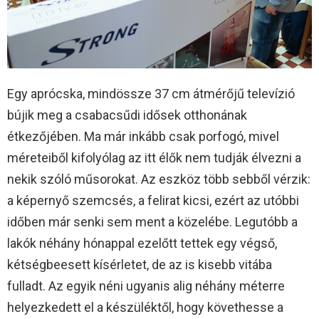
Egy aprócska, mindössze 37 cm átmérőjű televízió
bújik meg a csabacsűdi idősek otthonának
étkezőjében. Ma már inkább csak porfogó, mivel
méreteiből kifolyólag az itt élők nem tudják élvezni a
nekik szóló műsorokat. Az eszköz több sebből vérzik:
a képernyő szemcsés, a felirat kicsi, ezért az utóbbi
időben már senki sem ment a közelébe. Legutóbb a
lakók néhány hónappal ezelőtt tettek egy végső,
kétségbeesett kísérletet, de az is kisebb vitába
fulladt. Az egyik néni ugyanis alig néhány méterre
helyezkedett el a készüléktől, hogy követhesse a