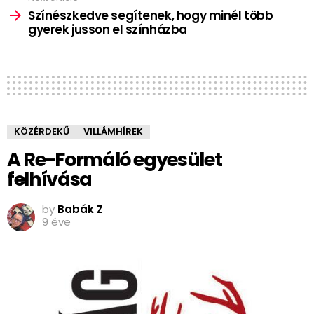
Színészkedve segítenek, hogy minél több
gyerek jusson el színházba
KÖZÉRDEKŰ
VILLÁMHÍREK
A Re-Formáló egyesület
felhívása
by
Babák Z
9 éve