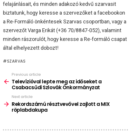
felajánlásait, és minden adakozó kedvű szarvasit
biztatunk, hogy keresse a szervezőket a facebookon
a Re-Formáló önkéntesek Szarvas csoportban, vagy a
szervezőt Varga Erikát (+36 70/8847-052), valamint
minden rászorulót, hogy keresse a Re-formáló csapat
által elhelyezett dobozt!
SZARVAS
Previous article
See
more
Televízióval lepte meg az időseket a
Csabacsűdi Szlovák Önkormányzat
Next article
Rekordszámú résztvevővel zajlott a MIX
röplabdakupa