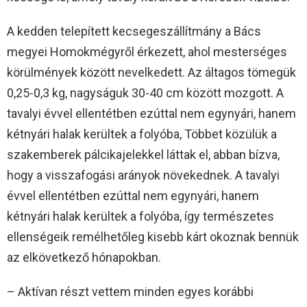
A kedden telepített kecsegeszállítmány a Bács
megyei Homokmégyről érkezett, ahol mesterséges
körülmények között nevelkedett. Az áltagos tömegük
0,25-0,3 kg, nagyságuk 30-40 cm között mozgott. A
tavalyi évvel ellentétben ezúttal nem egynyári, hanem
kétnyári halak kerültek a folyóba, Többet közülük a
szakemberek pálcikajelekkel láttak el, abban bízva,
hogy a visszafogási arányok növekednek. A tavalyi
évvel ellentétben ezúttal nem egynyári, hanem
kétnyári halak kerültek a folyóba, így természetes
ellenségeik remélhetőleg kisebb kárt okoznak bennük
az elkövetkező hónapokban.
– Aktívan részt vettem minden egyes korábbi