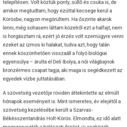
telepítésen. Volt köztük ponty, süllő és csuka is, de
amikor megtudtam, hogy ezúttal kecsege kerül a
Körösbe, nagyon megörültem. Ha őszinte akarok
lenni, még sohasem láttam közelről ezt a halfajt, nem
is horgásztam rá, ezért jó érzés volt szemügyre venni
ezeket az izmos ki halakat, tudva azt, hogy talán
ennek köszönhetően visszaáll a folyó biológiai
egyensúlya – árulta el Deli Ibolya, a női világbajnok
bronzérmes csapat tagja, aki maga is segédkezett az
egyedek vízbe juttatásában.
A szövetség vezetője röviden áttekintette az elmúlt
hónapok eseményeit is. Mint ismeretes, év elejétől a
szövetség kezelésébe került a Szarvas-
Békésszentandrás Holt-Körös. Elmondta, ez idő alatt
megszervezték a halászati őrzést, új eszközök