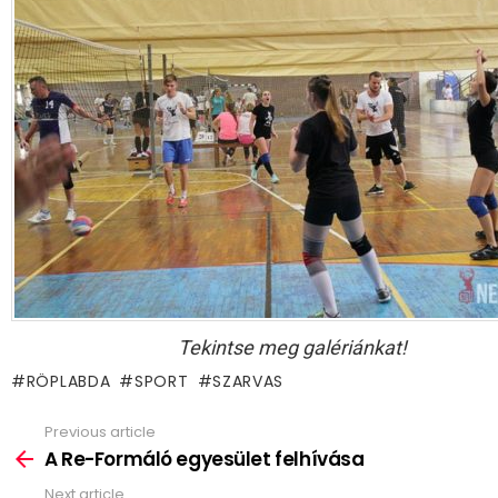
Tekintse meg galériánkat!
RÖPLABDA
SPORT
SZARVAS
Previous article
See
more
A Re-Formáló egyesület felhívása
Next article