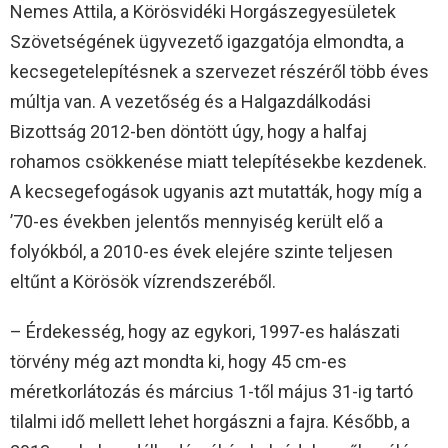
Nemes Attila, a Körösvidéki Horgászegyesületek
Szövetségének ügyvezető igazgatója elmondta, a
kecsegetelepítésnek a szervezet részéről több éves
múltja van. A vezetőség és a Halgazdálkodási
Bizottság 2012-ben döntött úgy, hogy a halfaj
rohamos csökkenése miatt telepítésekbe kezdenek.
A kecsegefogások ugyanis azt mutatták, hogy míg a
’70-es években jelentős mennyiség került elő a
folyókból, a 2010-es évek elejére szinte teljesen
eltűnt a Körösök vízrendszeréből.
– Érdekesség, hogy az egykori, 1997-es halászati
törvény még azt mondta ki, hogy 45 cm-es
méretkorlátozás és március 1-től május 31-ig tartó
tilalmi idő mellett lehet horgászni a fajra. Később, a