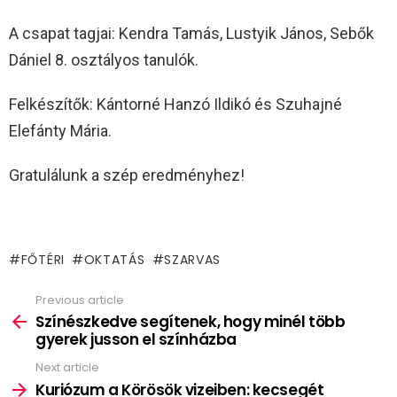
A csapat tagjai: Kendra Tamás, Lustyik János, Sebők
Dániel 8. osztályos tanulók.
Felkészítők: Kántorné Hanzó Ildikó és Szuhajné
Elefánty Mária.
Gratulálunk a szép eredményhez!
FŐTÉRI
OKTATÁS
SZARVAS
Previous article
See
more
Színészkedve segítenek, hogy minél több
gyerek jusson el színházba
Next article
Kuriózum a Körösök vizeiben: kecsegét