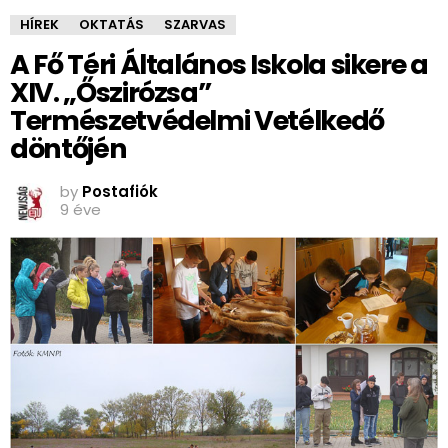
HÍREK
OKTATÁS
SZARVAS
A Fő Téri Általános Iskola sikere a
XIV. „Őszirózsa”
Természetvédelmi Vetélkedő
döntőjén
by
Postafiók
9 éve