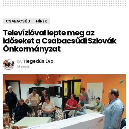
CSABACSŰD
HÍREK
Televízióval lepte meg az
időseket a Csabacsűdi Szlovák
Önkormányzat
by
Hegedűs Éva
9 éve