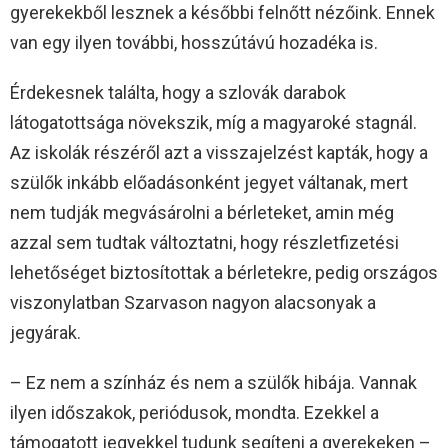
gyerekekből lesznek a későbbi felnőtt nézőink. Ennek
van egy ilyen további, hosszútávú hozadéka is.
Érdekesnek találta, hogy a szlovák darabok
látogatottsága növekszik, míg a magyaroké stagnál.
Az iskolák részéről azt a visszajelzést kapták, hogy a
szülők inkább előadásonként jegyet váltanak, mert
nem tudják megvásárolni a bérleteket, amin még
azzal sem tudtak változtatni, hogy részletfizetési
lehetőséget biztosítottak a bérletekre, pedig országos
viszonylatban Szarvason nagyon alacsonyak a
jegyárak.
– Ez nem a színház és nem a szülők hibája. Vannak
ilyen időszakok, periódusok, mondta. Ezekkel a
támogatott jegyekkel tudunk segíteni a gyerekeken –