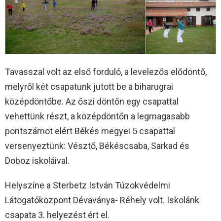
Tavasszal volt az első forduló, a levelezős elődöntő,
melyről két csapatunk jutott be a biharugrai
középdöntőbe. Az őszi döntőn egy csapattal
vehettünk részt, a középdöntőn a legmagasabb
pontszámot elért Békés megyei 5 csapattal
versenyeztünk: Vésztő, Békéscsaba, Sarkad és
Doboz iskoláival.
Helyszíne a Sterbetz István Túzokvédelmi
Látogatóközpont Dévaványa- Réhely volt. Iskolánk
csapata 3. helyezést ért el.