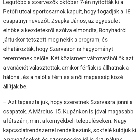
Legutóbb a szervezők október 7-én nyitották ki a
Petőfi utcai sportcsarnok kapuit, hogy fogadják a 18
csapatnyi nevezőt. Zsapka János, az egyesület
elnöke a kezdetekről szólva elmondta, Bonyhádról
jártukkor tetszett meg nekik a program, és
elhatározták, hogy Szarvason is hagyományt
teremtenek belőle. Két közismert változatából ők azt
a variációt választották, amikor férfiak is állhatnak a
hálónál, és a hálót a férfi és a női magasság közé
állítják be.
– Azt tapasztaljuk, hogy szeretnek Szarvasra jönni a
csapatok. A Március 15. Kupánkon is jóval magasabb
a létszám, mint a környékbeli településeken. Nagy
kapcsolatrendszerrel rendelkezünk, sokfelé küldjük ki
a nevezéseket, és szerencsére jól is érzi nálunk