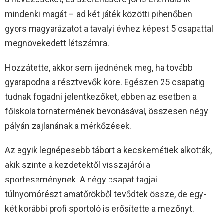
mindenki magát – ad két játék közötti pihenőben
gyors magyarázatot a tavalyi évhez képest 5 csapattal
megnövekedett létszámra.
Hozzátette, akkor sem ijednének meg, ha tovább
gyarapodna a résztvevők köre. Egészen 25 csapatig
tudnak fogadni jelentkezőket, ebben az esetben a
főiskola tornatermének bevonásával, összesen négy
pályán zajlanának a mérkőzések.
Az egyik legnépesebb tábort a kecskemétiek alkották,
akik szinte a kezdetektől visszajárói a
sporteseménynek. A négy csapat tagjai
túlnyomórészt amatőrökből tevődtek össze, de egy-
két korábbi profi sportoló is erősítette a mezőnyt.