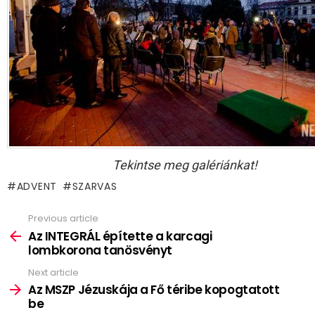
Tekintse meg galériánkat!
ADVENT
SZARVAS
Previous article
See
more
Az INTEGRÁL építette a karcagi
lombkorona tanösvényt
Next article
Az MSZP Jézuskája a Fő téribe kopogtatott
be