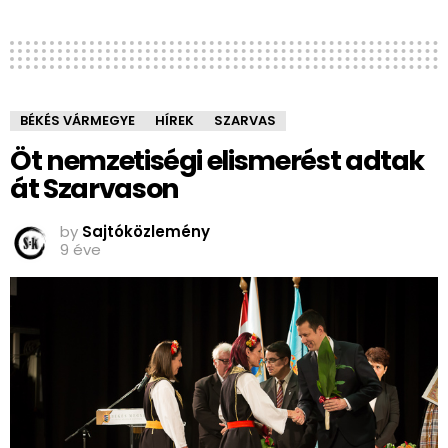
BÉKÉS VÁRMEGYE
HÍREK
SZARVAS
Öt nemzetiségi elismerést adtak
át Szarvason
by
Sajtóközlemény
9 éve