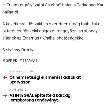
el Erasmus-pályázatot és ebből hatan a Pedagógai Kar
hallgatói.
A következő időszakban szeretnénk még több diákot,
oktatót és főiskolai dolgozót meggyőzni arról, hogy
éljenek az Erasmus+ kínálta lehetőségekkel.
Szilvássy Orsolya
GFF PK
SZARVAS
Previous article
See
more
Öt nemzetiségi elismerést adtak át
Szarvason
Next article
Az INTEGRÁL építette a karcagi
lombkorona tanösvényt