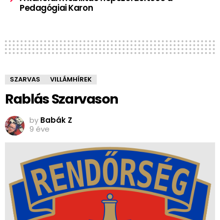
Pedagógiai Karon
SZARVAS
VILLÁMHÍREK
Rablás Szarvason
by
Babák Z
9 éve