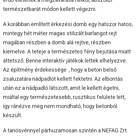
természetbarát módon kellett végezni.
A korábban említett érkezési domb egy hatszor hatos,
mintegy hét méter magas stilizált barlangot rejt
magában részben a domb alá rejtve, részben
kiemelve. A teteje a természetes fény bejutása miatt
áttetsző. Benne interaktív játékok lettek elhelyezve.
Az építmény érdekessége , hogy a beton belső
zsaluzatára nádpadlót kellett fektetni. Az elbontás
után ez a nádpadló látszott, amit le kellett égetni,
miáltal egy természetesebb, rusztikus felülete lett,
így ránézve meg nem mondható, hogy betonból
készült.
A tanösvénnyel párhuzamosan szintén a NEFAG Zrt.