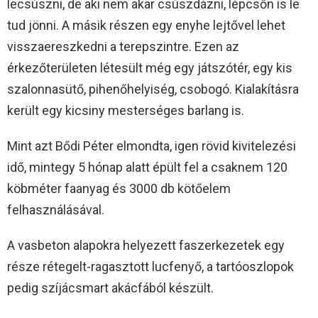
lecsúszni, de aki nem akar csúszdázni, lépcsőn is le
tud jönni. A másik részen egy enyhe lejtővel lehet
visszaereszkedni a terepszintre. Ezen az
érkezőterületen létesült még egy játszótér, egy kis
szalonnasütő, pihenőhelyiség, csobogó. Kialakításra
került egy kicsiny mesterséges barlang is.
Mint azt Bődi Péter elmondta, igen rövid kivitelezési
idő, mintegy 5 hónap alatt épült fel a csaknem 120
köbméter faanyag és 3000 db kötőelem
felhasználásával.
A vasbeton alapokra helyezett faszerkezetek egy
része rétegelt-ragasztott lucfenyő, a tartóoszlopok
pedig szíjácsmart akácfából készült.