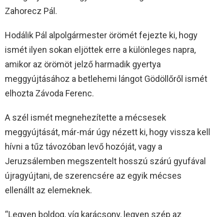
Zahorecz Pál.
Hodálik Pál alpolgármester örömét fejezte ki, hogy
ismét ilyen sokan eljöttek erre a különleges napra,
amikor az örömöt jelző harmadik gyertya
meggyújtásához a betlehemi lángot Gödöllőről ismét
elhozta Závoda Ferenc.
A szél ismét megnehezítette a mécsesek
meggyújtását, már-már úgy nézett ki, hogy vissza kell
hívni a tűz távozóban levő hozóját, vagy a
Jeruzsálemben megszentelt hosszú szárú gyufával
újragyújtani, de szerencsére az egyik mécses
ellenállt az elemeknek.
“Legyen boldog, víg karácsony, legyen szép az