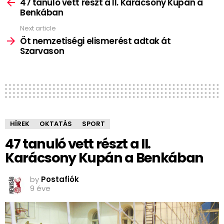
more
47 tanuló vett részt a II. Karácsony Kupán a
Benkában
Next article
Öt nemzetiségi elismerést adtak át
Szarvason
HÍREK
OKTATÁS
SPORT
47 tanuló vett részt a II.
Karácsony Kupán a Benkában
by
Postafiók
9 éve