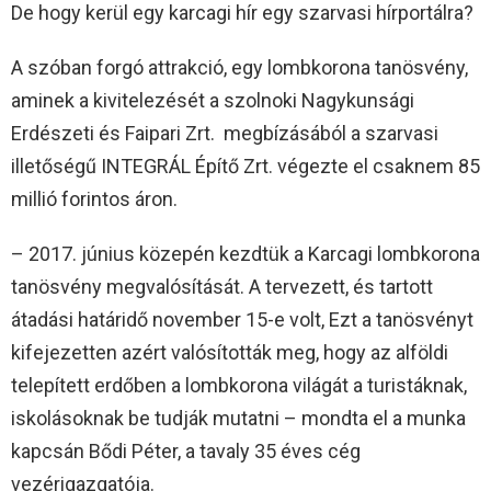
De hogy kerül egy karcagi hír egy szarvasi hírportálra?
A szóban forgó attrakció, egy lombkorona tanösvény,
aminek a kivitelezését a szolnoki Nagykunsági
Erdészeti és Faipari Zrt. megbízásából a szarvasi
illetőségű INTEGRÁL Építő Zrt. végezte el csaknem 85
millió forintos áron.
– 2017. június közepén kezdtük a Karcagi lombkorona
tanösvény megvalósítását. A tervezett, és tartott
átadási határidő november 15-e volt, Ezt a tanösvényt
kifejezetten azért valósították meg, hogy az alföldi
telepített erdőben a lombkorona világát a turistáknak,
iskolásoknak be tudják mutatni – mondta el a munka
kapcsán Bődi Péter, a tavaly 35 éves cég
vezérigazgatója.