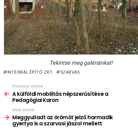
Tekintse meg galériánkat!
INTEGRÁL ÉPÍTŐ ZRT.
SZARVAS
Previous article
See
more
A külföldi mobilitás népszerűsítése a
Pedagógiai Karon
Next article
Meggyulladt az örömöt jelző harmadik
gyertya is a szarvasi jászol mellett