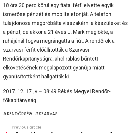
18 óra 30 perc körül egy fiatal férfi elvette egyik
ismerőse pénzét és mobiltelefonját. A telefon
tulajdonosa megpróbálta visszakérni a készüléket és
a pénzt, de ekkor a 21 éves J. Márk meglökte, a
ruhájánál fogva megrángatta a fiút. A rendőrök a
szarvasi férfit előállították a Szarvasi
Rendőrkapitányságra, ahol rablás bűntett
elkövetésének megalapozott gyanúja miatt
gyanúsítottként hallgatták ki.
2017. 12. 17., v – 08:49 Békés Megyei Rendőr-
főkapitányság
RENDŐRSÉG
SZARVAS
Previous article
See