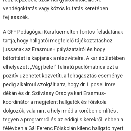
vendégoktatás vagy közös kutatás keretében
fejlesszék.
A GFF Pedagógiai Kara kiemelten fontos feladatának
tartja, hogy hallgatói megfelelő tájékoztatáshoz
jussanak az Erasmus+ pályázatairól és hogy
bátorítást is kapjanak a részvételre. A kar épületében
elhelyezett „Vágj bele!” feliratú padlómatrica ezt a
pozitív üzenetet közvetíti, a felragasztás eseménye
pedig alkalmul szolgált arra, hogy dr. Lipcsei Imre
dékán és dr. Szilvássy Orsolya kari Erasmus-
koordinátor a megjelent hallgatók és főiskolai
dolgozók, valamint a helyi média körében említést
tegyen a programról és az eddigi sikerekről: ebben a
félévben a Gál Ferenc Főiskolán kilenc hallgató nyert