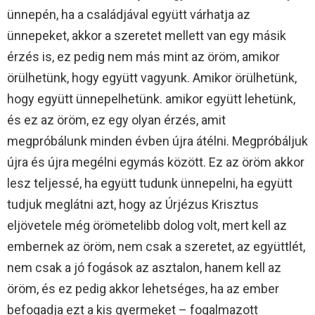
ünnepén, ha a családjával együtt várhatja az
ünnepeket, akkor a szeretet mellett van egy másik
érzés is, ez pedig nem más mint az öröm, amikor
örülhetünk, hogy együtt vagyunk. Amikor örülhetünk,
hogy együtt ünnepelhetünk. amikor együtt lehetünk,
és ez az öröm, ez egy olyan érzés, amit
megpróbálunk minden évben újra átélni. Megpróbáljuk
újra és újra megélni egymás között. Ez az öröm akkor
lesz teljessé, ha együtt tudunk ünnepelni, ha együtt
tudjuk meglátni azt, hogy az Úrjézus Krisztus
eljövetele még örömetelibb dolog volt, mert kell az
embernek az öröm, nem csak a szeretet, az együttlét,
nem csak a jó fogások az asztalon, hanem kell az
öröm, és ez pedig akkor lehetséges, ha az ember
befogadja ezt a kis gyermeket – fogalmazott