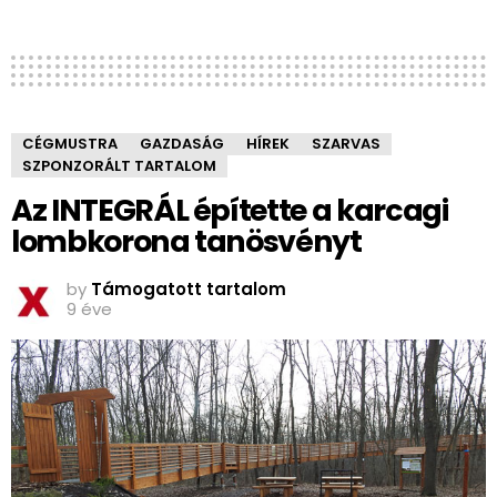
CÉGMUSTRA
GAZDASÁG
HÍREK
SZARVAS
SZPONZORÁLT TARTALOM
Az INTEGRÁL építette a karcagi
lombkorona tanösvényt
by
Támogatott tartalom
9 éve