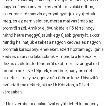
hagyományos adventi koszorút tart valaki otthon,
akkor ma a rózsaszín gyertyát gyújtjuk, gyújtottuk
meg, és ez nem véletlen, mert a mai vasárnap az
örömről szól. Amikor eljövünk ide, a Fő térre, hogy
hétről hétre meggyújtsunk egy újabb gyertyát, akkor
mindig hallhatjuk ezeket a nagyon kedves és nagyon
örömteli karácsonyi énekeket, ezért hoztam egy igét a
kedves szarvasi lakosoknak – mondta a lelkész. –
Jézus születéstörténetéről szól, mert az angyal ezt
mondta neki: Ne féljetek, mert íme, nagy örömet
hirdetek, amely az egész nép öröme lesz: Üdvözítő
született ma nektek, aki az Úr Krisztus, a Dávid
városában.
– Ha az ember a családjával együtt lehet karácsony