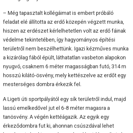
– Még tapasztalt kollégáimat is embert próbáló
feladat elé állította az erdő közepén végzett munka,
hiszen az erdészet kérlelhetetlen volt az erdő fáinak
védelme tekintetében, így hagyományos építési
területről nem beszélhettünk. Igazi kézműves munka
a kizárólag fából épült, láthatatlan vasbeton alapokon
nyugvó, csaknem 6 méter magasságban futó, 314 m
hosszú kilátó-ösvény, mely kettészelve az erdőt egy
mesterséges dombra érkezik fel.
A Ligeti úti sportpályától egy sík területről indul, majd
lassú emelkedővel jut el 6-8 méter magasra a
tanösvény. A végén kettéágazik. Az egyik egy
érkeződombra fut ki, ahonnan csúszdával lehet