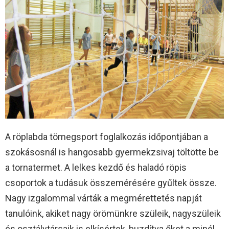
A röplabda tömegsport foglalkozás időpontjában a
szokásosnál is hangosabb gyermekzsivaj töltötte be
a tornatermet. A lelkes kezdő és haladó röpis
csoportok a tudásuk összemérésére gyűltek össze.
Nagy izgalommal várták a megmérettetés napját
tanulóink, akiket nagy örömünkre szüleik, nagyszüleik
és osztálytársaik is elkísértek, buzdítva őket a minél