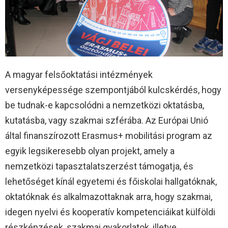
A magyar felsőoktatási intézmények
versenyképessége szempontjából kulcskérdés, hogy
be tudnak-e kapcsolódni a nemzetközi oktatásba,
kutatásba, vagy szakmai szférába. Az Európai Unió
által finanszírozott Erasmus+ mobilitási program az
egyik legsikeresebb olyan projekt, amely a
nemzetközi tapasztalatszerzést támogatja, és
lehetőséget kínál egyetemi és főiskolai hallgatóknak,
oktatóknak és alkalmazottaknak arra, hogy szakmai,
idegen nyelvi és kooperatív kompetenciáikat külföldi
részképzések, szakmai gyakorlatok, illetve