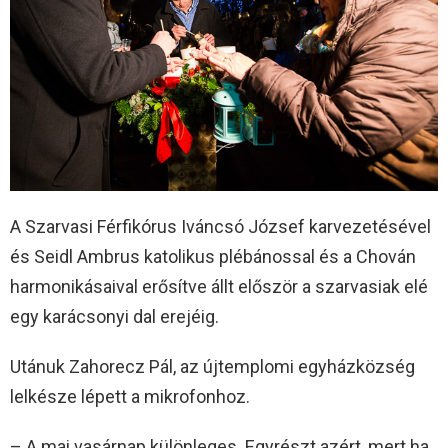
A Szarvasi Férfikórus Iváncsó József karvezetésével
és Seidl Ambrus katolikus plébánossal és a Chován
harmonikásaival erősítve állt először a szarvasiak elé
egy karácsonyi dal erejéig.
Utánuk Zahorecz Pál, az újtemplomi egyházközség
lelkésze lépett a mikrofonhoz.
– A mai vasárnap különleges. Egyrészt azért, mert ha