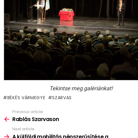
Tekintse meg galériánkat!
BÉKÉS VÁRMEGYE
SZARVAS
Previous article
See
more
Rablás Szarvason
Next article
A külföldi mobilitás népszerűsítése a