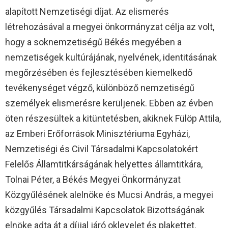
alapított Nemzetiségi díjat. Az elismerés
létrehozásával a megyei önkormányzat célja az volt,
hogy a soknemzetiségű Békés megyében a
nemzetiségek kultúrájának, nyelvének, identitásának
megőrzésében és fejlesztésében kiemelkedő
tevékenységet végző, különböző nemzetiségű
személyek elismerésre kerüljenek. Ebben az évben
öten részesültek a kitüntetésben, akiknek Fülöp Attila,
az Emberi Erőforrások Minisztériuma Egyházi,
Nemzetiségi és Civil Társadalmi Kapcsolatokért
Felelős Államtitkárságának helyettes államtitkára,
Tolnai Péter, a Békés Megyei Önkormányzat
Közgyűlésének alelnöke és Mucsi András, a megyei
közgyűlés Társadalmi Kapcsolatok Bizottságának
elnöke adta át a díjjal járó oklevelet és plakettet.