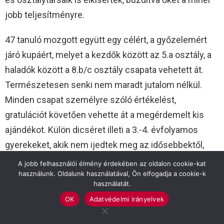
jobb teljesítményre.
47 tanuló mozgott együtt egy célért, a győzelemért
járó kupáért, melyet a kezdők között az 5.a osztály, a
haladók között a 8.b/c osztály csapata vehetett át.
Természetesen senki nem maradt jutalom nélkül.
Minden csapat személyre szóló értékelést,
gratulációt követően vehette át a megérdemelt kis
ajándékot. Külön dicséret illeti a 3.-4. évfolyamos
gyerekeket, akik nem ijedtek meg az idősebbektől,
bátran, szoros csatában a 2. helyen végeztek,
A jobb felhasználói élmény érdekében az oldalon cookie-kat
legyőzve a másik 5. évfolyamos csapatot. Ők már
használunk. Oldalunk használatával, Ön elfogadja a cookie-k
használatát.
szeptembertől a BRSE által szervezett
OK
Adatvédelmi irányelvek
edzésmunkában is részt vesznek Földi Zsolt, volt NB
I-es játékos irányításával.