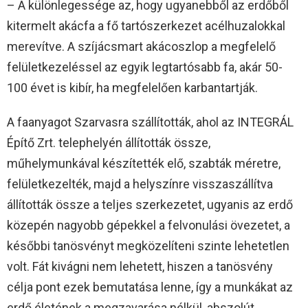
– A különlegessége az, hogy ugyanebből az erdőből
kitermelt akácfa a fő tartószerkezet acélhuzalokkal
merevítve. A szíjácsmart akácoszlop a megfelelő
felületkezeléssel az egyik legtartósabb fa, akár 50-
100 évet is kibír, ha megfelelően karbantartják.
A faanyagot Szarvasra szállították, ahol az INTEGRÁL
Építő Zrt. telephelyén állították össze,
műhelymunkával készítették elő, szabták méretre,
felületkezelték, majd a helyszínre visszaszállítva
állították össze a teljes szerkezetet, ugyanis az erdő
közepén nagyobb gépekkel a felvonulási övezetet, a
későbbi tanösvényt megközelíteni szinte lehetetlen
volt. Fát kivágni nem lehetett, hiszen a tanösvény
célja pont ezek bemutatása lenne, így a munkákat az
erdő életének a megzavarása nélkül, abszolút