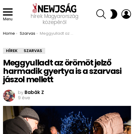
SEARCH
L
SWITCH
hírek Magyarország
SKIN
Menu
közepéről
You are here:
Home
Szarvas
Meggyulladt az örömöt jelző harmadik gyertya is a szarvasi jászol mellett
HÍREK
SZARVAS
Meggyulladt az örömöt jelző
harmadik gyertya is a szarvasi
jászol mellett
by
Babák Z
9 éve