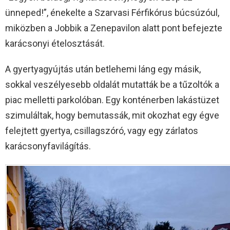
ünneped!”, énekelte a Szarvasi Férfikórus búcsúzóul,
miközben a Jobbik a Zenepavilon alatt pont befejezte
karácsonyi ételosztását.
A gyertyagyújtás után betlehemi láng egy másik,
sokkal veszélyesebb oldalát mutatták be a tűzoltók a
piac melletti parkolóban. Egy konténerben lakástüzet
szimuláltak, hogy bemutassák, mit okozhat egy égve
felejtett gyertya, csillagszóró, vagy egy zárlatos
karácsonyfavilágítás.