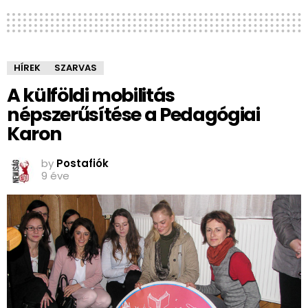
HÍREK
SZARVAS
A külföldi mobilitás
népszerűsítése a Pedagógiai
Karon
by
Postafiók
9 éve