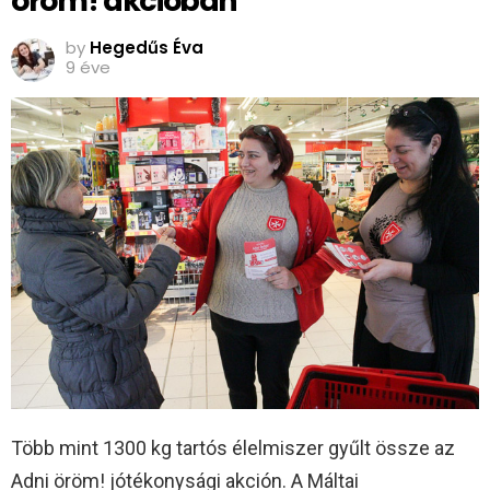
öröm! akcióban
by
Hegedűs Éva
9 éve
Több mint 1300 kg tartós élelmiszer gyűlt össze az
Adni öröm! jótékonysági akción. A Máltai