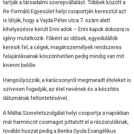
tartják a társadalmi szerepvállalást. Többek között a
Re-formáló Egyesület helyi csoportján keresztül azt
is látják, hogy a Vajda Péter utca 7. szám alatt
kihelyezésre került Enni adok – Enni kapok dobozra is
igény mutatkozik. Főként az idősek, egyedülállók
keresik fel, a cégek, magánszemélyek rendszeres
felajánlásainak köszönhetően pedig mindig van mit
kivenni belőle.
Hangsúlyozzák, a karácsonyról megmaradt ételeket is
szívesen fogadják, az étel nevének és a készítés
dátumának feltüntetésével.
A Máltai Szeretetszolgálat helyi csoportja a napokban
már harmincöt csomagot juttatott el a rászorulóknak,
további huszat pedig a Benka Gyula Evangélikus