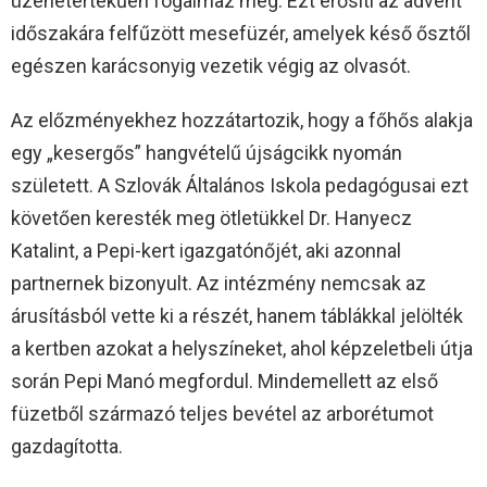
üzenetértékűen fogalmaz meg. Ezt erősíti az advent
időszakára felfűzött mesefüzér, amelyek késő ősztől
egészen karácsonyig vezetik végig az olvasót.
Az előzményekhez hozzátartozik, hogy a főhős alakja
egy „kesergős” hangvételű újságcikk nyomán
született. A Szlovák Általános Iskola pedagógusai ezt
követően keresték meg ötletükkel Dr. Hanyecz
Katalint, a Pepi-kert igazgatónőjét, aki azonnal
partnernek bizonyult. Az intézmény nemcsak az
árusításból vette ki a részét, hanem táblákkal jelölték
a kertben azokat a helyszíneket, ahol képzeletbeli útja
során Pepi Manó megfordul. Mindemellett az első
füzetből származó teljes bevétel az arborétumot
gazdagította.