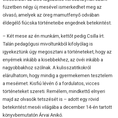
füzetben négy új mesével ismerkedhet meg az
olvasó, amelyek az öreg mamutfenyő odvában
éldegélő fiúcska történeteibe engednek betekintést.
– Két mese az én munkám, kettőt pedig Csilla írt.
Talán pedagógusi mivoltunkból kifolyólag is
igyekeztünk úgy megosztani a történeteket, hogy az
enyémek inkább a kisebbekhez, az övéi inkább a
nagyobbakhoz szólnak. A kulisszatitkokról
elárulhatom, hogy mindig a gyermekemen tesztelem
a meséimet. Kisfiú lévén ő a fordulatos, vicces
történeteket szereti. Remélem, mindkettő elnyeri
majd az olvasók tetszését is – adott egy rövid
betekintést meséi világába a december 14-én tartott
könyvbemutatón Árvai Anikó.