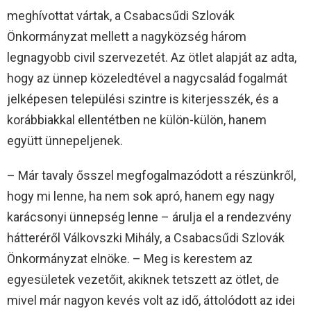
meghívottat vártak, a Csabacsűdi Szlovák
Önkormányzat mellett a nagyközség három
legnagyobb civil szervezetét. Az ötlet alapját az adta,
hogy az ünnep közeledtével a nagycsalád fogalmát
jelképesen települési szintre is kiterjesszék, és a
korábbiakkal ellentétben ne külön-külön, hanem
együtt ünnepeljenek.
– Már tavaly ősszel megfogalmazódott a részünkről,
hogy mi lenne, ha nem sok apró, hanem egy nagy
karácsonyi ünnepség lenne – árulja el a rendezvény
hátteréről Válkovszki Mihály, a Csabacsűdi Szlovák
Önkormányzat elnöke. – Meg is kerestem az
egyesületek vezetőit, akiknek tetszett az ötlet, de
mivel már nagyon kevés volt az idő, áttolódott az idei