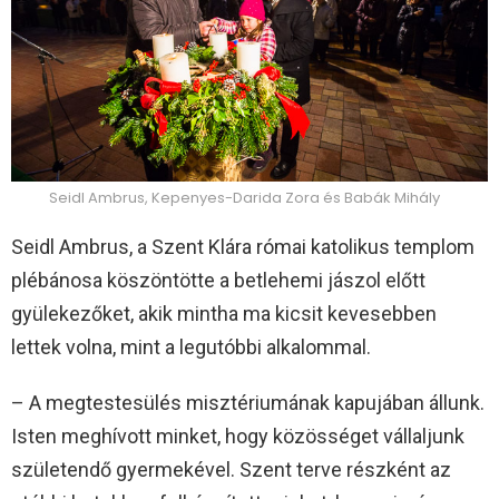
Seidl Ambrus, Kepenyes-Darida Zora és Babák Mihály
Seidl Ambrus, a Szent Klára római katolikus templom
plébánosa köszöntötte a betlehemi jászol előtt
gyülekezőket, akik mintha ma kicsit kevesebben
lettek volna, mint a legutóbbi alkalommal.
– A megtestesülés misztériumának kapujában állunk.
Isten meghívott minket, hogy közösséget vállaljunk
születendő gyermekével. Szent terve részként az