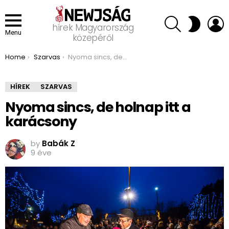
SEARCH
L
SWITCH
hírek Magyarország
SKIN
Menu
közepéről
You are here:
Home
Szarvas
Nyoma sincs, de holnap itt a karácsony
HÍREK
SZARVAS
Nyoma sincs, de holnap itt a
karácsony
by
Babák Z
9 éve