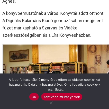
Ágnes.
A könyvbemutatónak a Városi Könyvtár adott otthont.
A Digitális Kalamáris Kiadó gondozásában megjelent
füzet már kapható a Szarvas és Vidéke
szerkesztőségében és a Líra Könyvesházban.
A jobb felhasználói élmény érdekében az oldalon cookie-kat
használunk. Oldalunk használatával, Ön elfogadja a cookie-k
használatát.
OK
Adatvédelmi irányelvek