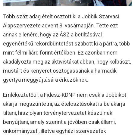
Több száz adag ételt osztott ki a Jobbik Szarvasi
Alapszervezete advent 3. vasárnapján. Tette ezt
annak ellenére, hogy az ÁSZ a betiltásával
egyenértékű rekordbüntetést szabott ki a pártra, több
mint félmilliárd forint értékben. Ez azonban nem
akadályozta meg az aktivistákat abban, hogy kolbászt,
mustárt és kenyeret osztogassanak a harmadik
gyertya meggyújtására érkezőknek.
Emlékeztetőül: a Fidesz-KDNP nem csak a Jobbikot
akarja megszüntetni, az ételosztásokat is be akarja
tiltani, hisz olyan törvénytervezetet készülnek
benyújtani, amely szerint a jövőben csak állami,
önkormányzati, illetve egyházi szervezetek