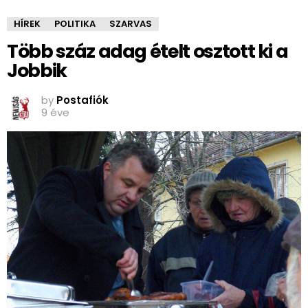
HÍREK
POLITIKA
SZARVAS
Több száz adag ételt osztott ki a
Jobbik
by
Postafiók
9 éve