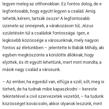
legyen meleg az otthonokban. Ez fontos dolog, de e
legfontosabb, hogy együtt legyen a család. Amíg
tehetik, kérem, tartsák össze! A legfontosabb
üzenete az ünnepnek, a várakozáson túl, Jézus
születésén túl a családok fontossága. Igen, e
legkisebb közössége a városunknak, mely nagyon
fontos az életünkben – jelentette ki Babák Mihály, aki
egyben megköszönte a körülötte állóknak, hogy
eljöttek, és itt együtt lehettünk, mert mint mondta, a
másik nagy család a városunk.
– Az ember, ha egyedül van, elfújja a szél, sőt, meg is
törheti, de ha tudnak mibe kapaszkodni – kereste
tekintetével a civil szervezetek vezetőit, – ha tudunk
közösséget kovácsolni, akkor olyanok leszünk, mint