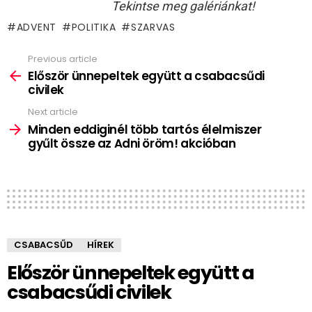
Tekintse meg galériánkat!
ADVENT
POLITIKA
SZARVAS
Previous article
See
more
Először ünnepeltek együtt a csabacsűdi
civilek
Next article
Minden eddiginél több tartós élelmiszer
gyűlt össze az Adni öröm! akcióban
CSABACSŰD
HÍREK
Először ünnepeltek együtt a
csabacsűdi civilek