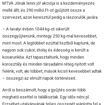
MTVA Jónak lenni jó! akciója is a kezdeményezés
mellé állt, és 290 millió Ft-ot gyűjtött össze a
szervezet, azon keresztül pedig a rászorulók javára.
– A tavalyi évben 1044 kg-ot sikerült
összegyűjtenünk, mintegy 250 kg-mal kevesebbet,
mint most. A legtöbbet ezúttal lisztből kaptunk, de
nagyon sok cukor, étolaj és édesség is került a
kosarunkba. Azt tapasztaltunk, hogy minden
korosztály és minden társadalmi réteg nyitott volt
felénk, volt, aki többet, mások kicsit kevesebbet adtak
– összegzi az elmúlt napok történéseit.
Arról is beszámolt, hogy a gyűjtés során több
megható esettel is találkoztak. Egy idős néni pl.
Erzsébet-utalványának teljes összegét ajánlotta fel a