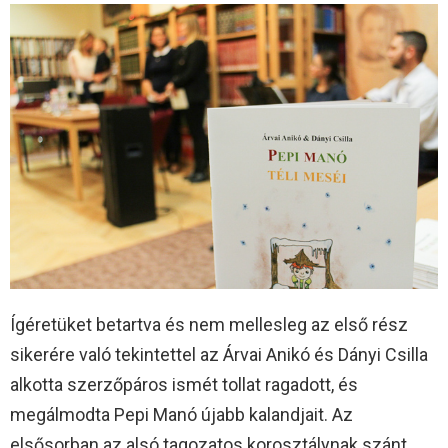
Ígéretüket betartva és nem mellesleg az első rész
sikerére való tekintettel az Árvai Anikó és Dányi Csilla
alkotta szerzőpáros ismét tollat ragadott, és
megálmodta Pepi Manó újabb kalandjait. Az
elsősorban az alsó tagozatos korosztálynak szánt