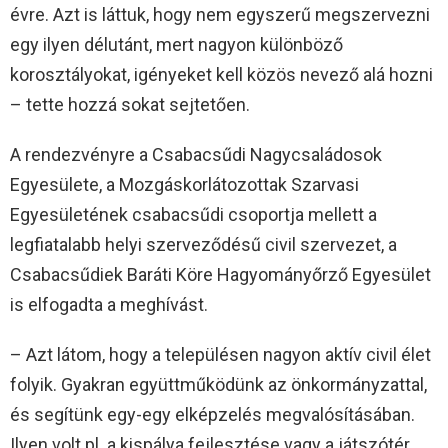
évre. Azt is láttuk, hogy nem egyszerű megszervezni
egy ilyen délutánt, mert nagyon különböző
korosztályokat, igényeket kell közös nevező alá hozni
– tette hozzá sokat sejtetően.
A rendezvényre a Csabacsűdi Nagycsaládosok
Egyesülete, a Mozgáskorlátozottak Szarvasi
Egyesületének csabacsűdi csoportja mellett a
legfiatalabb helyi szerveződésű civil szervezet, a
Csabacsűdiek Baráti Köre Hagyományőrző Egyesület
is elfogadta a meghívást.
– Azt látom, hogy a településen nagyon aktív civil élet
folyik. Gyakran együttműködünk az önkormányzattal,
és segítünk egy-egy elképzelés megvalósításában.
Ilyen volt pl. a kispálya fejlesztése vagy a játszótér