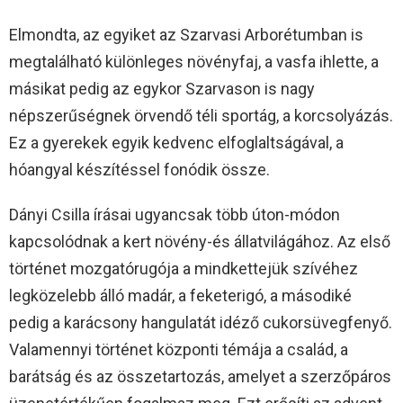
Elmondta, az egyiket az Szarvasi Arborétumban is
megtalálható különleges növényfaj, a vasfa ihlette, a
másikat pedig az egykor Szarvason is nagy
népszerűségnek örvendő téli sportág, a korcsolyázás.
Ez a gyerekek egyik kedvenc elfoglaltságával, a
hóangyal készítéssel fonódik össze.
Dányi Csilla írásai ugyancsak több úton-módon
kapcsolódnak a kert növény-és állatvilágához. Az első
történet mozgatórugója a mindkettejük szívéhez
legközelebb álló madár, a feketerigó, a másodiké
pedig a karácsony hangulatát idéző cukorsüvegfenyő.
Valamennyi történet központi témája a család, a
barátság és az összetartozás, amelyet a szerzőpáros