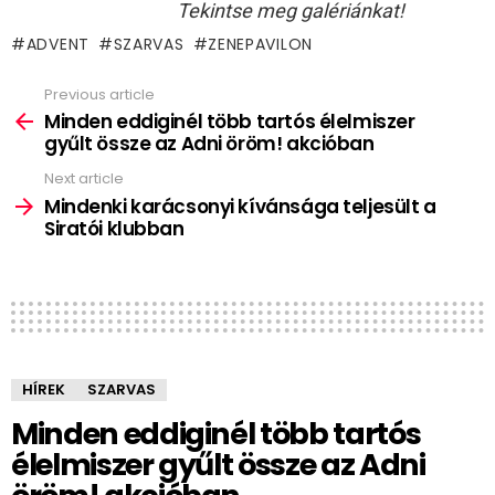
Tekintse meg galériánkat!
ADVENT
SZARVAS
ZENEPAVILON
Previous article
See
more
Minden eddiginél több tartós élelmiszer
gyűlt össze az Adni öröm! akcióban
Next article
Mindenki karácsonyi kívánsága teljesült a
Siratói klubban
HÍREK
SZARVAS
Minden eddiginél több tartós
élelmiszer gyűlt össze az Adni