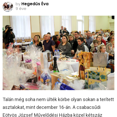
by
Hegedűs Éva
9 éve
Talán még soha nem ülték körbe olyan sokan a terített
asztalokat, mint december 16-án. A csabacsűdi
Eötvös József Művelődési Házba közel kétszáz