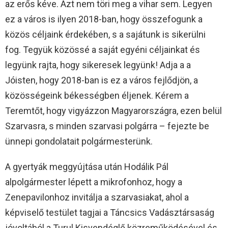
az erős kéve. Azt nem töri meg a vihar sem. Legyen
ez a város is ilyen 2018-ban, hogy összefogunk a
közös céljaink érdekében, s a sajátunk is sikerülni
fog. Tegyük közössé a saját egyéni céljainkat és
legyünk rajta, hogy sikeresek legyünk! Adja a a
Jóisten, hogy 2018-ban is ez a város fejlődjön, a
közösségeink békességben éljenek. Kérem a
Teremtőt, hogy vigyázzon Magyarországra, ezen belül
Szarvasra, s minden szarvasi polgárra – fejezte be
ünnepi gondolatait polgármesterünk.
A gyertyák meggyújtása után Hodálik Pál
alpolgármester lépett a mikrofonhoz, hogy a
Zenepavilonhoz invitálja a szarvasiakat, ahol a
képviselő testület tagjai a Táncsics Vadásztársaság
jóvoltából a Turul Kisvendéglő közreműködésével és