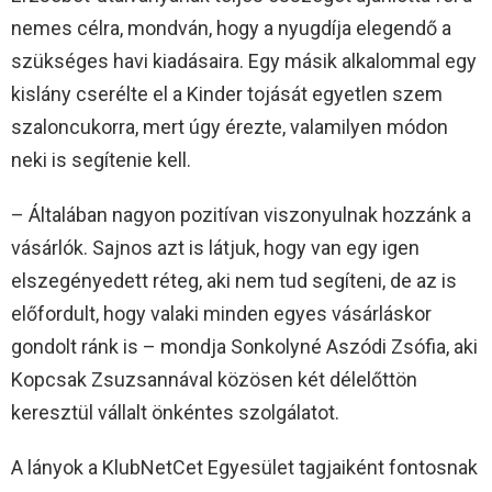
nemes célra, mondván, hogy a nyugdíja elegendő a
szükséges havi kiadásaira. Egy másik alkalommal egy
kislány cserélte el a Kinder tojását egyetlen szem
szaloncukorra, mert úgy érezte, valamilyen módon
neki is segítenie kell.
– Általában nagyon pozitívan viszonyulnak hozzánk a
vásárlók. Sajnos azt is látjuk, hogy van egy igen
elszegényedett réteg, aki nem tud segíteni, de az is
előfordult, hogy valaki minden egyes vásárláskor
gondolt ránk is – mondja Sonkolyné Aszódi Zsófia, aki
Kopcsak Zsuzsannával közösen két délelőttön
keresztül vállalt önkéntes szolgálatot.
A lányok a KlubNetCet Egyesület tagjaiként fontosnak