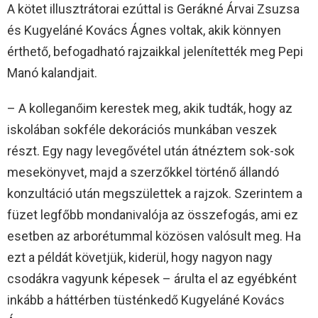
A kötet illusztrátorai ezúttal is Gerákné Árvai Zsuzsa
és Kugyeláné Kovács Ágnes voltak, akik könnyen
érthető, befogadható rajzaikkal jelenítették meg Pepi
Manó kalandjait.
– A kolleganőim kerestek meg, akik tudták, hogy az
iskolában sokféle dekorációs munkában veszek
részt. Egy nagy levegővétel után átnéztem sok-sok
mesekönyvet, majd a szerzőkkel történő állandó
konzultáció után megszülettek a rajzok. Szerintem a
füzet legfőbb mondanivalója az összefogás, ami ez
esetben az arborétummal közösen valósult meg. Ha
ezt a példát követjük, kiderül, hogy nagyon nagy
csodákra vagyunk képesek – árulta el az egyébként
inkább a háttérben tüsténkedő Kugyeláné Kovács