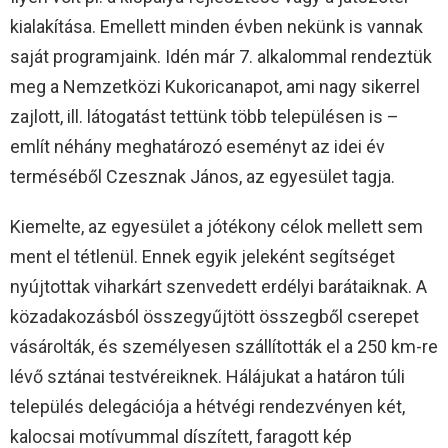
kialakítása. Emellett minden évben nekünk is vannak
saját programjaink. Idén már 7. alkalommal rendeztük
meg a Nemzetközi Kukoricanapot, ami nagy sikerrel
zajlott, ill. látogatást tettünk több településen is –
említ néhány meghatározó eseményt az idei év
terméséből Czesznak János, az egyesület tagja.
Kiemelte, az egyesület a jótékony célok mellett sem
ment el tétlenül. Ennek egyik jeleként segítséget
nyújtottak viharkárt szenvedett erdélyi barátaiknak. A
közadakozásból összegyűjtött összegből cserepet
vásárolták, és személyesen szállították el a 250 km-re
lévő sztánai testvéreiknek. Hálájukat a határon túli
település delegációja a hétvégi rendezvényen két,
kalocsai motívummal díszített, faragott kép