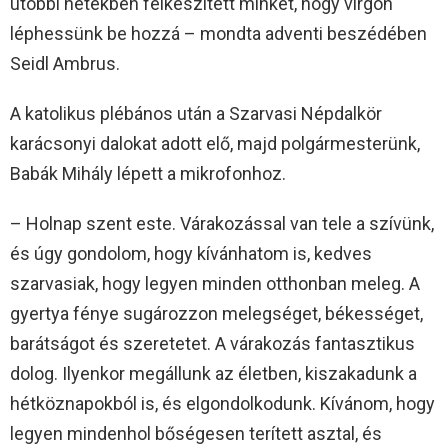
utóbbi hetekben felkészített minket, hogy virgón
léphessünk be hozzá – mondta adventi beszédében
Seidl Ambrus.
A katolikus plébános után a Szarvasi Népdalkör
karácsonyi dalokat adott elő, majd polgármesterünk,
Babák Mihály lépett a mikrofonhoz.
– Holnap szent este. Várakozással van tele a szívünk,
és úgy gondolom, hogy kívánhatom is, kedves
szarvasiak, hogy legyen minden otthonban meleg. A
gyertya fénye sugározzon melegséget, békességet,
barátságot és szeretetet. A várakozás fantasztikus
dolog. Ilyenkor megállunk az életben, kiszakadunk a
hétköznapokból is, és elgondolkodunk. Kívánom, hogy
legyen mindenhol bőségesen terített asztal, és