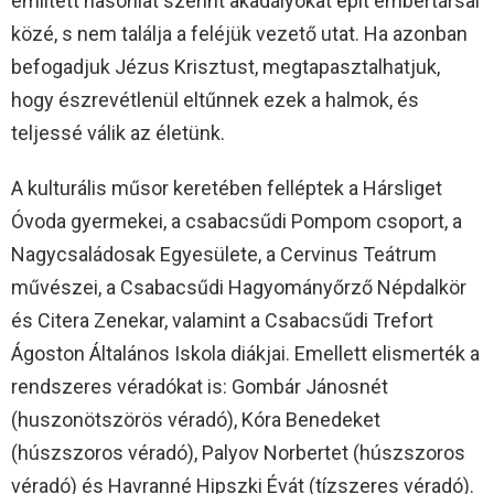
említett hasonlat szerint akadályokat épít embertársai
közé, s nem találja a feléjük vezető utat. Ha azonban
befogadjuk Jézus Krisztust, megtapasztalhatjuk,
hogy észrevétlenül eltűnnek ezek a halmok, és
teljessé válik az életünk.
A kulturális műsor keretében felléptek a Hársliget
Óvoda gyermekei, a csabacsűdi Pompom csoport, a
Nagycsaládosak Egyesülete, a Cervinus Teátrum
művészei, a Csabacsűdi Hagyományőrző Népdalkör
és Citera Zenekar, valamint a Csabacsűdi Trefort
Ágoston Általános Iskola diákjai. Emellett elismerték a
rendszeres véradókat is: Gombár Jánosnét
(huszonötszörös véradó), Kóra Benedeket
(húszszoros véradó), Palyov Norbertet (húszszoros
véradó) és Havranné Hipszki Évát (tízszeres véradó).