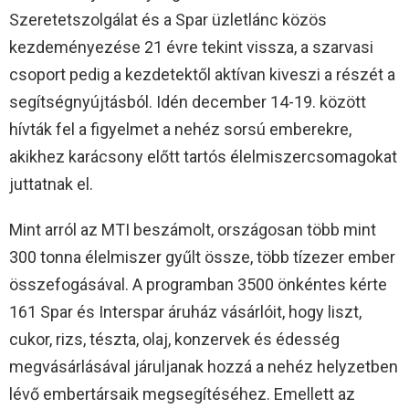
Szeretetszolgálat és a Spar üzletlánc közös
kezdeményezése 21 évre tekint vissza, a szarvasi
csoport pedig a kezdetektől aktívan kiveszi a részét a
segítségnyújtásból. Idén december 14-19. között
hívták fel a figyelmet a nehéz sorsú emberekre,
akikhez karácsony előtt tartós élelmiszercsomagokat
juttatnak el.
Mint arról az MTI beszámolt, országosan több mint
300 tonna élelmiszer gyűlt össze, több tízezer ember
összefogásával. A programban 3500 önkéntes kérte
161 Spar és Interspar áruház vásárlóit, hogy liszt,
cukor, rizs, tészta, olaj, konzervek és édesség
megvásárlásával járuljanak hozzá a nehéz helyzetben
lévő embertársaik megsegítéséhez. Emellett az