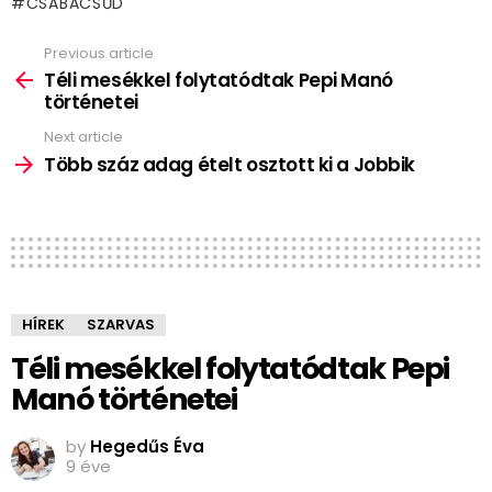
CSABACSŰD
Previous article
See
more
Téli mesékkel folytatódtak Pepi Manó
történetei
Next article
Több száz adag ételt osztott ki a Jobbik
HÍREK
SZARVAS
Téli mesékkel folytatódtak Pepi
Manó történetei
by
Hegedűs Éva
9 éve