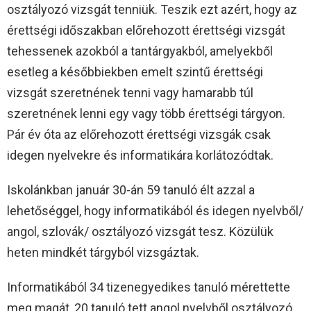
osztályozó vizsgát tenniük. Teszik ezt azért, hogy az
érettségi időszakban előrehozott érettségi vizsgát
tehessenek azokból a tantárgyakból, amelyekből
esetleg a későbbiekben emelt szintű érettségi
vizsgát szeretnének tenni vagy hamarabb túl
szeretnének lenni egy vagy több érettségi tárgyon.
Pár év óta az előrehozott érettségi vizsgák csak
idegen nyelvekre és informatikára korlátozódtak.
Iskolánkban január 30-án 59 tanuló élt azzal a
lehetőséggel, hogy informatikából és idegen nyelvből/
angol, szlovák/ osztályozó vizsgát tesz. Közülük
heten mindkét tárgyból vizsgáztak.
Informatikából 34 tizenegyedikes tanuló mérettette
meg magát, 20 tanuló tett angol nyelvből osztályozó