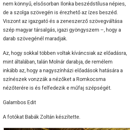
nem könnyű, elsősorban Ilonka beszédstílusa népies,
de a szolga szövegén is érezhető az ízes beszéd.
Viszont az igazgató és a zeneszerző szövegváltása
szép magyar társalgás, igazi gyöngyszem –, hogy a
darab szövegénél maradjak.
Az, hogy sokkal többen voltak kíváncsiak az előadásra,
mint általában, talán Molnár darabja, de remélem
inkább az, hogy a nagyszínházi előadások hatására a
színészek vonzzák a nézőket a Romkocsma
nézőterére is és felfedezik e műfaj szépségét.
Galambos Edit
A fotókat Babák Zoltán készítette.