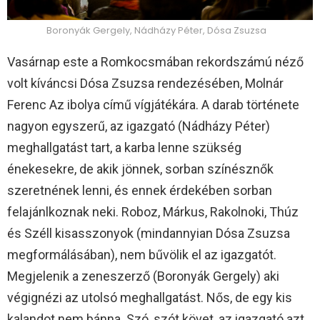
Boronyák Gergely, Nádházy Péter, Dósa Zsuzsa
Vasárnap este a Romkocsmában rekordszámú néző
volt kíváncsi Dósa Zsuzsa rendezésében, Molnár
Ferenc Az ibolya című vígjátékára. A darab története
nagyon egyszerű, az igazgató (Nádházy Péter)
meghallgatást tart, a karba lenne szükség
énekesekre, de akik jönnek, sorban színésznők
szeretnének lenni, és ennek érdekében sorban
felajánlkoznak neki. Roboz, Márkus, Rakolnoki, Thúz
és Széll kisasszonyok (mindannyian Dósa Zsuzsa
megformálásában), nem bűvölik el az igazgatót.
Megjelenik a zeneszerző (Boronyák Gergely) aki
végignézi az utolsó meghallgatást. Nős, de egy kis
kalandot nem bánna. Szó, szót követ, az igazgató azt