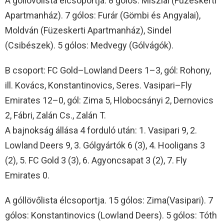
A góllövőlista élcsoportja. 8 gólos: Miszlai (Füzeskerti
Apartmanház). 7 gólos: Furár (Gömbi és Angyalai),
Moldván (Füzeskerti Apartmanház), Sindel
(Csibészek). 5 gólos: Medvegy (Gólvágók).
B csoport: FC Gold–Lowland Deers 1–3, gól: Rohony,
ill. Kovács, Konstantinovics, Seres. Vasipari–Fly
Emirates 12–0, gól: Zima 5, Hlobocsányi 2, Dernovics
2, Fábri, Zalán Cs., Zalán T.
A bajnokság állása 4 forduló után: 1. Vasipari 9, 2.
Lowland Deers 9, 3. Gólgyártók 6 (3), 4. Hooligans 3
(2), 5. FC Gold 3 (3), 6. Agyoncsapat 3 (2), 7. Fly
Emirates 0.
A góllövőlista élcsoportja. 15 gólos: Zima(Vasipari). 7
gólos: Konstantinovics (Lowland Deers). 5 gólos: Tóth