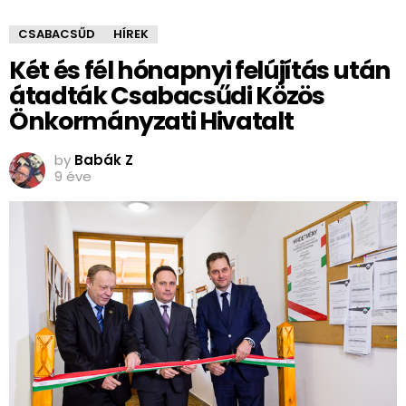
CSABACSŰD
HÍREK
Két és fél hónapnyi felújítás után
átadták Csabacsűdi Közös
Önkormányzati Hivatalt
by
Babák Z
9 éve