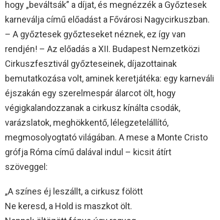
hogy „beváltsák” a díjat, és megnézzék a Győztesek
karneválja című előadást a Fővárosi Nagycirkuszban.
– A győztesek győzteseket néznek, ez így van
rendjén! – Az előadás a XII. Budapest Nemzetközi
Cirkuszfesztivál győzteseinek, díjazottainak
bemutatkozása volt, aminek keretjátéka: egy karneváli
éjszakán egy szerelmespár álarcot ölt, hogy
végigkalandozzanak a cirkusz kínálta csodák,
varázslatok, meghökkentő, lélegzetelállító,
megmosolyogtató világában. A mese a Monte Cristo
grófja Róma című dalával indul – kicsit átírt
szöveggel:
„A színes éj leszállt, a cirkusz fölött
Ne keresd, a Hold is maszkot ölt.