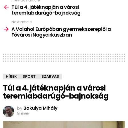
Previous article
See
more
Túl a 4. játéknapján a városi
teremlabdarúgó-bajnokság
Next article
A Valahol Európában gyermekszereplői a
Fővárosi Nagycirkuszban
HÍREK
SPORT
SZARVAS
Túl a 4. játéknapján a városi
teremlabdarúgó-bajnokság
by
Bakulya Mihály
9 éve