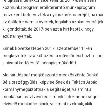
felújításra, de akkor sikertelenül. 2017-ben a start
közmunkaprogram értékteremtő munkaprogram
részeként betervezték a nyílászárók cseréjét, ha már
az épületre nem is nyertek, legalább azokat cseréljék
ki, gondolták, de 2017-ben azt a hírt kapták, hogy
ezúttal nyertek.
Ennek következtében 2017. szeptember 11-én
megkezdték az átköltözést a művelődési házba, ahol
a hivatal kettő és fél hónapig működött.
Molnár József megköszönte megköszönte Dankó
Béla országgyűlési képviselőnek és Takács Árpád
kormánymegbízottnak a segítséget, valamint a
munkában résztvevő és a munkálatok nehézségeit
elviselő munkatársainak, valamint azoknak, akik