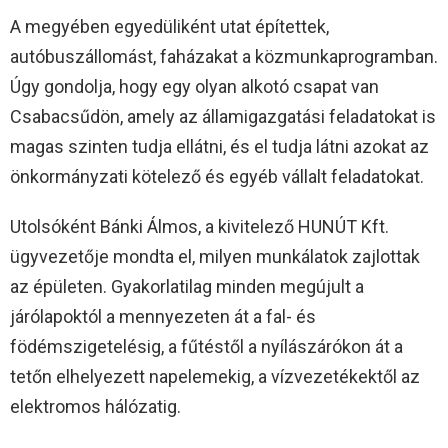
A megyében egyedüliként utat építettek,
autóbuszállomást, faházakat a közmunkaprogramban.
Úgy gondolja, hogy egy olyan alkotó csapat van
Csabacsűdön, amely az államigazgatási feladatokat is
magas szinten tudja ellátni, és el tudja látni azokat az
önkormányzati kötelező és egyéb vállalt feladatokat.
Utolsóként Bánki Álmos, a kivitelező HUNÚT Kft.
ügyvezetője mondta el, milyen munkálatok zajlottak
az épületen. Gyakorlatilag minden megújult a
járólapoktól a mennyezeten át a fal- és
födémszigetelésig, a fűtéstől a nyílászárókon át a
tetőn elhelyezett napelemekig, a vízvezetékektől az
elektromos hálózatig.