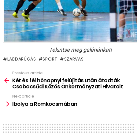
Tekintse meg galériánkat!
LABDARÚGÁS
SPORT
SZARVAS
Previous article
See
more
Két és fél hónapnyi felújítás után átadták
Csabacsűdi Közös Önkormányzati Hivatalt
Next article
Ibolya a Romkocsmában