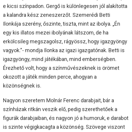
e kicsi színpadon. Gergő is különlegesen jól alakította
a kalandra kész zeneszerzőt. Szemerédi Betti
Ilonkája szerény, őszinte, tiszta, mint az ibolya. „Én
egy kis illatos mezei ibolyának látszom, de ha
erkölcsileg megszagolsz, rágyössz, hogy igazgyöngy
vagyok.”- mondja Ilonka az igazi igazgatónak. Betti is
igazgyöngy, mind játékában, mind emberségben.
Érezhető volt, hogy a színművészeknek is örömet
okozott a játék minden perce, ahogyan a
közönségnek is.
Nagyon szeretem Molnár Ferenc darabjait, bár a
színházak ritkán veszik elő, pedig szerethetőek a
figurák darabjaiban, és nagyon jó a humoruk, e darabot
is szinte végigkacagta a közönség. Szövege viszont