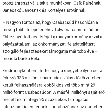
oroszlánrészt vállaltak a munkákban: Csík Pálnénak,
Janecskó Jánosnak és Körtélyes Istvánnak.
– Nagyon fontos az, hogy Csabacsűd hasonlóan a
térség többi településéhez folyamatosan fejlődjön.
Ehhez nyújtott segítséget a magyar kormány azzal a
pályázattal, ami az önkormányzati feladatellátást
szolgáló fejlesztéseket támogatja már több éve –
mondta Dankó Béla.
Eredményként említette, hogy a megyébe ilyen célra
érkező 333 milliónak harmada a választókörzetében
került felhasználásra, ebből kicsivel több mint 29
millió forint Csabacsűdön. A másfél milliónyi saját erő
mellett ez mintegy 95 százalékos támogatási
intenzitást jelent ennek a beruházásnak az esetében.