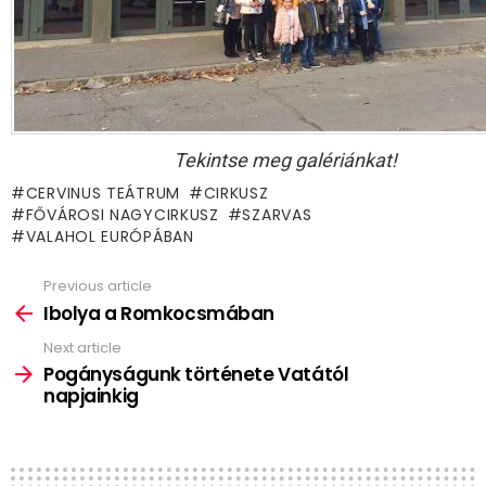
Tekintse meg galériánkat!
CERVINUS TEÁTRUM
CIRKUSZ
FŐVÁROSI NAGYCIRKUSZ
SZARVAS
VALAHOL EURÓPÁBAN
Previous article
See
more
Ibolya a Romkocsmában
Next article
Pogányságunk története Vatától
napjainkig