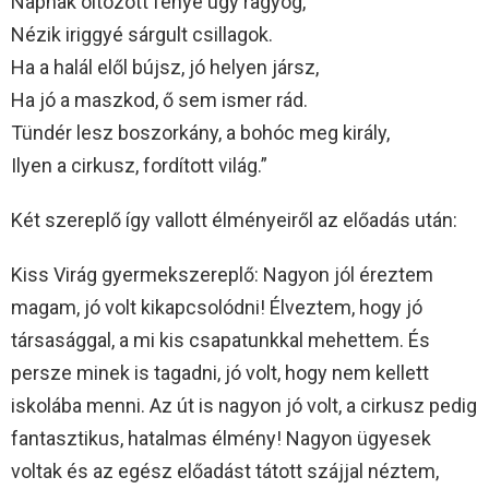
Napnak öltözött fénye úgy ragyog,
Nézik iriggyé sárgult csillagok.
Ha a halál elől bújsz, jó helyen jársz,
Ha jó a maszkod, ő sem ismer rád.
Tündér lesz boszorkány, a bohóc meg király,
Ilyen a cirkusz, fordított világ.”
Két szereplő így vallott élményeiről az előadás után:
Kiss Virág gyermekszereplő: Nagyon jól éreztem
magam, jó volt kikapcsolódni! Élveztem, hogy jó
társasággal, a mi kis csapatunkkal mehettem. És
persze minek is tagadni, jó volt, hogy nem kellett
iskolába menni. Az út is nagyon jó volt, a cirkusz pedig
fantasztikus, hatalmas élmény! Nagyon ügyesek
voltak és az egész előadást tátott szájjal néztem,