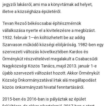
jegyzői lakásról, ami ma a könyvtárnak ad helyet,
illetve a községháza épületéről.
Tevan Rezső békéscsabai építészmérnök
vállalkozása nyerte el a kivitelezésre a megbízást.
1932. február 1—én költözhetett be az addig
Szarvason működő községi elöljáróság. 1982-ben egy
szervezeti változás következtében Kardos és
Örménykút részvételével megalakult a Csabacsűdi
Nagyközségi Közös Tanács, majd 2013. január 1-e
újabb szervezeti változást hozott. Akkor Örménykút
Község Önkormányzatával írtak alá megállapodást
közös önkormányzati hivatal fenntartásáról.
2015-ben és 2016-ban is pályáztak az épület