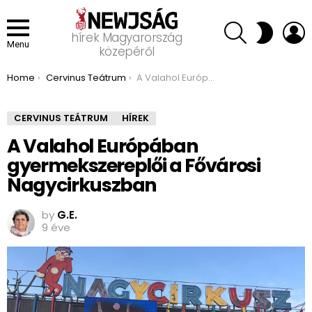
SEARCH
L
SWITCH
hírek Magyarország
SKIN
Menu
közepéről
You are here:
Home
Cervinus Teátrum
A Valahol Európában gyermekszereplői a Fővárosi Nagycirkuszban
CERVINUS TEÁTRUM
HÍREK
A Valahol Európában
gyermekszereplői a Fővárosi
Nagycirkuszban
by
G.E.
9 éve