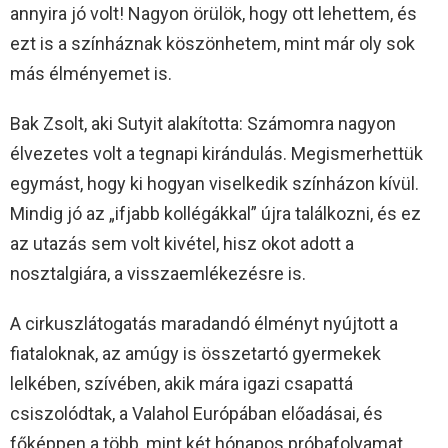
annyira jó volt! Nagyon örülök, hogy ott lehettem, és
ezt is a színháznak köszönhetem, mint már oly sok
más élményemet is.
Bak Zsolt, aki Sutyit alakította: Számomra nagyon
élvezetes volt a tegnapi kirándulás. Megismerhettük
egymást, hogy ki hogyan viselkedik színházon kívül.
Mindig jó az „ifjabb kollégákkal” újra találkozni, és ez
az utazás sem volt kivétel, hisz okot adott a
nosztalgiára, a visszaemlékezésre is.
A cirkuszlátogatás maradandó élményt nyújtott a
fiataloknak, az amúgy is összetartó gyermekek
lelkében, szívében, akik mára igazi csapattá
csiszolódtak, a Valahol Európában előadásai, és
főképpen a több, mint két hónapos próbafolyamat