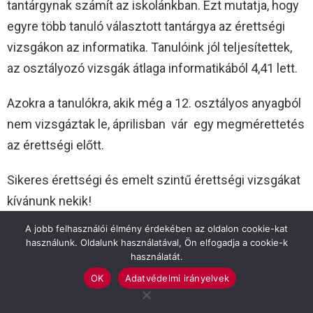
tantárgynak számít az iskolánkban. Ezt mutatja, hogy
egyre több tanuló választott tantárgya az érettségi
vizsgákon az informatika. Tanulóink jól teljesítettek,
az osztályozó vizsgák átlaga informatikából 4,41 lett.
Azokra a tanulókra, akik még a 12. osztályos anyagból
nem vizsgáztak le, áprilisban vár egy megmérettetés
az érettségi előtt.
Sikeres érettségi és emelt szintű érettségi vizsgákat
kívánunk nekik!
A jobb felhasználói élmény érdekében az oldalon cookie-kat
Mészáros Tünde
használunk. Oldalunk használatával, Ön elfogadja a cookie-k
használatát.
OK
Adatvédelmi irányelvek