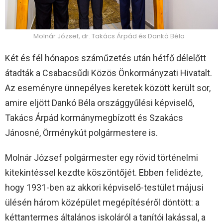
Molnár József, dr. Takács Árpád és Dankó Béla
Két és fél hónapos száműzetés után hétfő délelőtt
átadták a Csabacsűdi Közös Önkormányzati Hivatalt.
Az eseményre ünnepélyes keretek között került sor,
amire eljött Dankó Béla országgyűlési képviselő,
Takács Árpád kormánymegbízott és Szakács
Jánosné, Örménykút polgármestere is.
Molnár József polgármester egy rövid történelmi
kitekintéssel kezdte köszöntőjét. Ebben felidézte,
hogy 1931-ben az akkori képviselő-testület májusi
ülésén három középület megépítéséről döntött: a
kéttantermes általános iskoláról a tanítói lakással, a