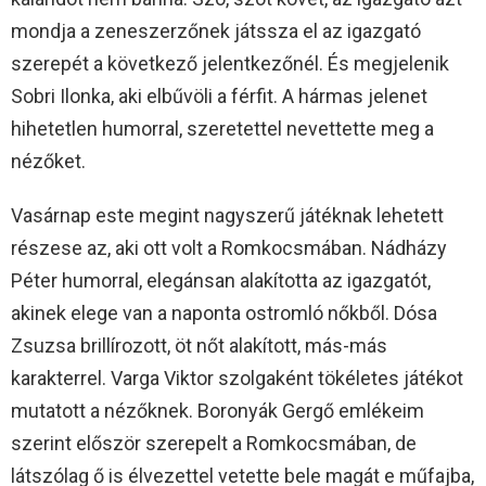
mondja a zeneszerzőnek játssza el az igazgató
szerepét a következő jelentkezőnél. És megjelenik
Sobri Ilonka, aki elbűvöli a férfit. A hármas jelenet
hihetetlen humorral, szeretettel nevettette meg a
nézőket.
Vasárnap este megint nagyszerű játéknak lehetett
részese az, aki ott volt a Romkocsmában. Nádházy
Péter humorral, elegánsan alakította az igazgatót,
akinek elege van a naponta ostromló nőkből. Dósa
Zsuzsa brillírozott, öt nőt alakított, más-más
karakterrel. Varga Viktor szolgaként tökéletes játékot
mutatott a nézőknek. Boronyák Gergő emlékeim
szerint először szerepelt a Romkocsmában, de
látszólag ő is élvezettel vetette bele magát e műfajba,