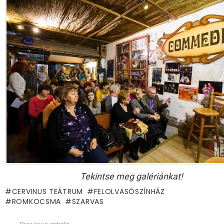
Tekintse meg galériánkat!
CERVINUS TEÁTRUM
FELOLVASÓSZÍNHÁZ
ROMKOCSMA
SZARVAS