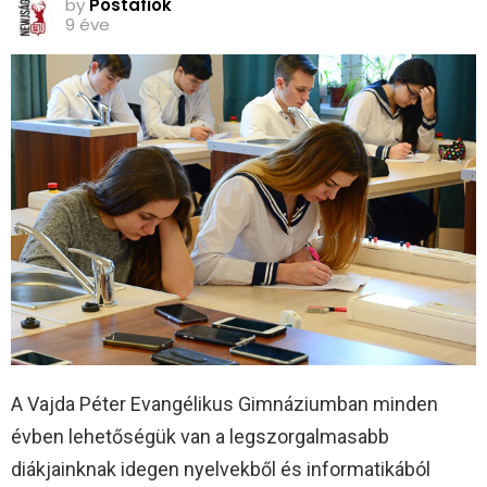
by
Postafiók
9 éve
A Vajda Péter Evangélikus Gimnáziumban minden
évben lehetőségük van a legszorgalmasabb
diákjainknak idegen nyelvekből és informatikából