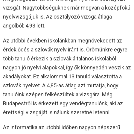
vizsgát. Nagytöbbségüknek már megvan a középfokú
nyelvvizsgájuk is. Az osztályozó vizsga átlaga
angolból: 4,93 lett.
Az utóbbi években iskolánkban megnövekedett az
érdeklődés a szlovák nyelv iránt is. Örömünkre egyre
több tanuló érkezik a szlovák általános iskolából
nagyon jó nyelvi alapokkal, így ők könnyedén veszik az
akadályokat. Ez alkalommal 13 tanuló választotta a
szlovák nyelvet. A 4,85-as átlag azt mutatja, hogy
tanulóink szépen felkészültek a vizsgára. Még
Budapestről is érkezett egy vendégtanulónk, aki az
érettségi vizsgáját is nálunk szeretné letenni.
Az informatika az utóbbi időben nagyon népszerű