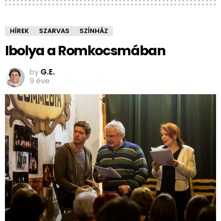
HÍREK
SZARVAS
SZÍNHÁZ
Ibolya a Romkocsmában
by
G.E.
9 éve