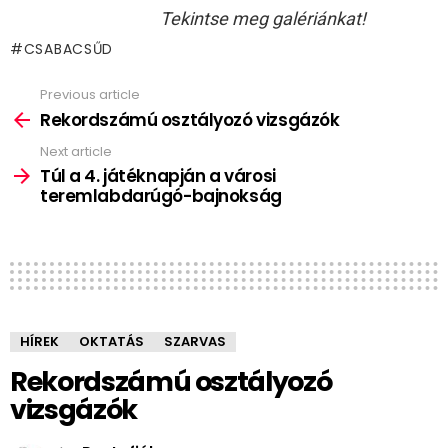
Tekintse meg galériánkat!
CSABACSŰD
Previous article
See
more
Rekordszámú osztályozó vizsgázók
Next article
Túl a 4. játéknapján a városi
teremlabdarúgó-bajnokság
HÍREK
OKTATÁS
SZARVAS
Rekordszámú osztályozó
vizsgázók