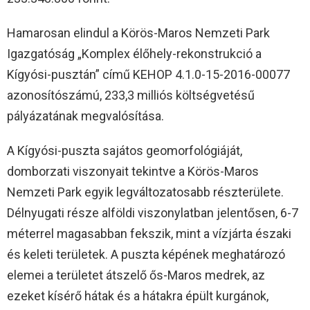
Hamarosan elindul a Körös-Maros Nemzeti Park
Igazgatóság „Komplex élőhely-rekonstrukció a
Kígyósi-pusztán” című KEHOP 4.1.0-15-2016-00077
azonosítószámú, 233,3 milliós költségvetésű
pályázatának megvalósítása.
A Kígyósi-puszta sajátos geomorfológiáját,
domborzati viszonyait tekintve a Körös-Maros
Nemzeti Park egyik legváltozatosabb részterülete.
Délnyugati része alföldi viszonylatban jelentősen, 6-7
méterrel magasabban fekszik, mint a vízjárta északi
és keleti területek. A puszta képének meghatározó
elemei a területet átszelő ős-Maros medrek, az
ezeket kísérő hátak és a hátakra épült kurgánok,