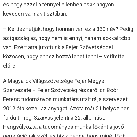
és hogy ezzel a ténnyel ellenben csak nagyon
kevesen vannak tisztában.
– Kérdezhetjük, hogy honnan van ez a 330 név? Pedig
az igazság az, hogy nem is ennyi, hanem sokkal több
van. Ezért arra jutottunk a Fejér Szövetséggel
közösen, hogy ehhez hozzá lehet tenni – vetítette
előre.
A Magyarok Világszövetsége Fejér Megyei
Szervezete – Fejér Szövetség részéről dr. Boór
Ferenc tudományos munkatárs utalt rá, a szervezet
2012 óta kezeli az anyagot. Azóta már 21 helyszínen
fordult meg, Szarvas jelenti a 22. állomást.
Hangsúlyozta, a tudományos munka főként a jövő
generációnak szól, és bízik benne, hogy minél több