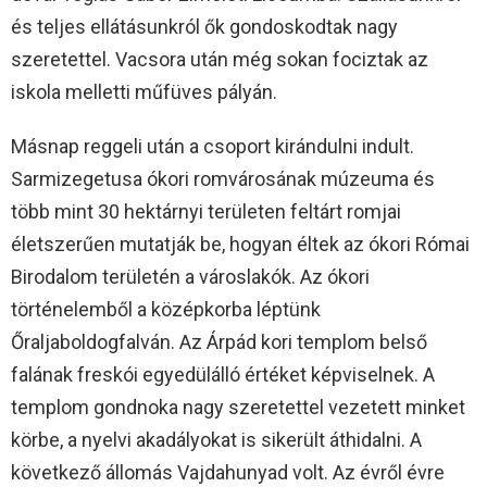
és teljes ellátásunkról ők gondoskodtak nagy
szeretettel. Vacsora után még sokan fociztak az
iskola melletti műfüves pályán.
Másnap reggeli után a csoport kirándulni indult.
Sarmizegetusa ókori romvárosának múzeuma és
több mint 30 hektárnyi területen feltárt romjai
életszerűen mutatják be, hogyan éltek az ókori Római
Birodalom területén a városlakók. Az ókori
történelemből a középkorba léptünk
Őraljaboldogfalván. Az Árpád kori templom belső
falának freskói egyedülálló értéket képviselnek. A
templom gondnoka nagy szeretettel vezetett minket
körbe, a nyelvi akadályokat is sikerült áthidalni. A
következő állomás Vajdahunyad volt. Az évről évre