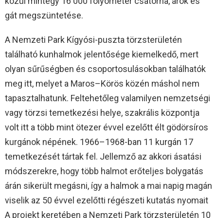
közül mintegy 16 000 folyóméter csatorna, árok és
gát megszüntetése.
A Nemzeti Park Kígyósi-puszta törzsterületén
található kunhalmok jelentősége kiemelkedő, mert
olyan sűrűségben és csoportosulásokban találhatók
meg itt, melyet a Maros–Körös közén máshol nem
tapasztalhatunk. Feltehetőleg valamilyen nemzetségi
vagy törzsi temetkezési helye, szakrális központja
volt itt a több mint ötezer évvel ezelőtt élt gödörsíros
kurgánok népének. 1966–1968-ban 11 kurgán 17
temetkezését tártak fel. Jellemző az akkori ásatási
módszerekre, hogy több halmot erőteljes bolygatás
árán sikerült megásni, így a halmok a mai napig magán
viselik az 50 évvel ezelőtti régészeti kutatás nyomait
A projekt keretében a Nemzeti Park törzsterületén 10