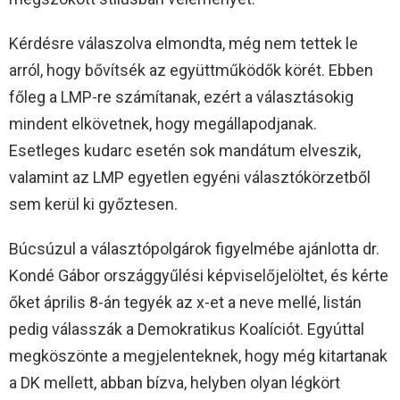
Kérdésre válaszolva elmondta, még nem tettek le
arról, hogy bővítsék az együttműködők körét. Ebben
főleg a LMP-re számítanak, ezért a választásokig
mindent elkövetnek, hogy megállapodjanak.
Esetleges kudarc esetén sok mandátum elveszik,
valamint az LMP egyetlen egyéni választókörzetből
sem kerül ki győztesen.
Búcsúzul a választópolgárok figyelmébe ajánlotta dr.
Kondé Gábor országgyűlési képviselőjelöltet, és kérte
őket április 8-án tegyék az x-et a neve mellé, listán
pedig válasszák a Demokratikus Koalíciót. Egyúttal
megköszönte a megjelenteknek, hogy még kitartanak
a DK mellett, abban bízva, helyben olyan légkört