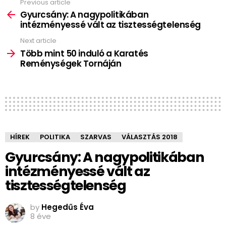
Previous article
See
more
Gyurcsány: A nagypolitikában
intézményessé vált az tisztességtelenség
Next article
Több mint 50 induló a Karatés
Reménységek Tornáján
HÍREK
POLITIKA
SZARVAS
VÁLASZTÁS 2018
Gyurcsány: A nagypolitikában
intézményessé vált az
tisztességtelenség
by
Hegedűs Éva
8 éve