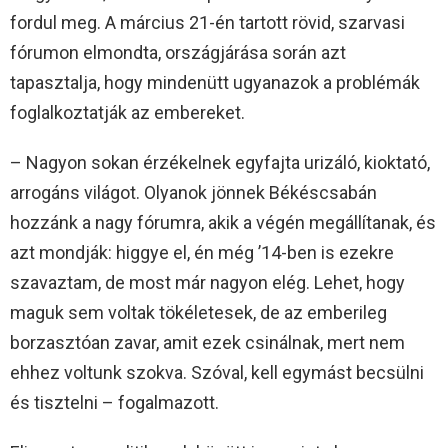
fordul meg. A március 21-én tartott rövid, szarvasi
fórumon elmondta, országjárása során azt
tapasztalja, hogy mindenütt ugyanazok a problémák
foglalkoztatják az embereket.
– Nagyon sokan érzékelnek egyfajta urizáló, kioktató,
arrogáns világot. Olyanok jönnek Békéscsabán
hozzánk a nagy fórumra, akik a végén megállítanak, és
azt mondják: higgye el, én még ’14-ben is ezekre
szavaztam, de most már nagyon elég. Lehet, hogy
maguk sem voltak tökéletesek, de az emberileg
borzasztóan zavar, amit ezek csinálnak, mert nem
ehhez voltunk szokva. Szóval, kell egymást becsülni
és tisztelni – fogalmazott.