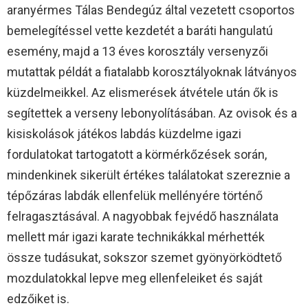
aranyérmes Tálas Bendegúz által vezetett csoportos
bemelegítéssel vette kezdetét a baráti hangulatú
esemény, majd a 13 éves korosztály versenyzői
mutattak példát a fiatalabb korosztályoknak látványos
küzdelmeikkel. Az elismerések átvétele után ők is
segítettek a verseny lebonyolításában. Az ovisok és a
kisiskolások játékos labdás küzdelme igazi
fordulatokat tartogatott a körmérkőzések során,
mindenkinek sikerült értékes találatokat szereznie a
tépőzáras labdák ellenfelük mellényére történő
felragasztásával. A nagyobbak fejvédő használata
mellett már igazi karate technikákkal mérhették
össze tudásukat, sokszor szemet gyönyörködtető
mozdulatokkal lepve meg ellenfeleiket és saját
edzőiket is.