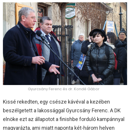
Gyurcsány Ferenc és dr. Kondé Gábor
Kissé rekedten, egy csésze kávéval a kezében
beszélgetett a lakossággal Gyurcsány Ferenc. A DK
elnöke ezt az állapotot a finishbe forduló kampánnyal
magyarázta, ami miatt naponta két-három helyen