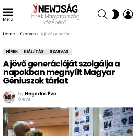
SEARCH
L
SWITCH
hírek Magyarország
SKIN
Menu
közepéről
You are here:
Home
Szarvas
A jövő generációját szolgálja a napokban megnyílt Magyar Géniuszok tárlat
HÍREK
KIÁLLÍTÁS
SZARVAS
A jövő generációját szolgálja a
napokban megnyílt Magyar
Géniuszok tárlat
by
Hegedűs Éva
8 éve