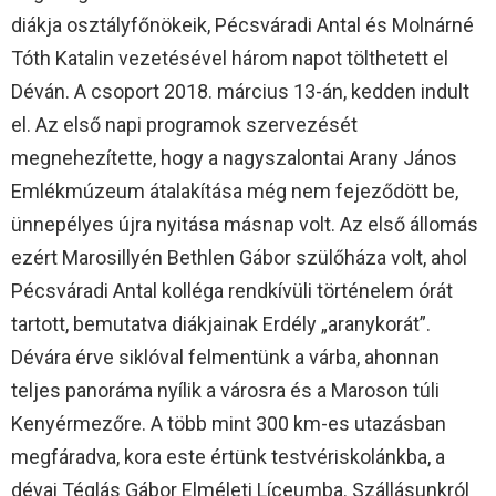
diákja osztályfőnökeik, Pécsváradi Antal és Molnárné
Tóth Katalin vezetésével három napot tölthetett el
Déván. A csoport 2018. március 13-án, kedden indult
el. Az első napi programok szervezését
megnehezítette, hogy a nagyszalontai Arany János
Emlékmúzeum átalakítása még nem fejeződött be,
ünnepélyes újra nyitása másnap volt. Az első állomás
ezért Marosillyén Bethlen Gábor szülőháza volt, ahol
Pécsváradi Antal kolléga rendkívüli történelem órát
tartott, bemutatva diákjainak Erdély „aranykorát”.
Dévára érve siklóval felmentünk a várba, ahonnan
teljes panoráma nyílik a városra és a Maroson túli
Kenyérmezőre. A több mint 300 km-es utazásban
megfáradva, kora este értünk testvériskolánkba, a
dévai Téglás Gábor Elméleti Líceumba. Szállásunkról