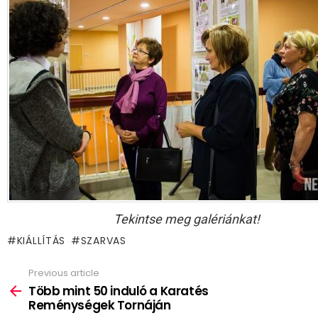
Tekintse meg galériánkat!
KIÁLLÍTÁS
SZARVAS
Previous article
See
more
Több mint 50 induló a Karatés
Reménységek Tornáján