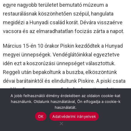
egyre nagyobb területet bemutató múzeum a
restaurálásnak köszönhetően szépül, hangulata
megidézi a Hunyadi család korát. Dévára visszaérve
vacsora és az elmaradhatatlan focizás zárta a napot.
Március 15-én 10 órakor Piskin kezdődtek a Hunyad
megyei ünnepségek. Vendéglátóinkkal egyeztetve
idén ezt a koszorúzási ünnepséget választottuk.
Reggeli után bepakoltunk a buszba, elköszöntünk
dévai barátainktól és elindultunk Piskire. A piski csata
emlékműve egy egyszerű obeliszk, amit eredeti
A jobb felhasználói élmény érdekében az oldalon cookie-kat
helyéről a katolikus templom udvarára menekítettek a
használunk. Oldalunk használatával, Ön elfogadja a cookie-k
helyiek sok évtizeddel ezelőtt. Az ünneplők kis
használatát.
csoportja nagy szeretettel fogadott minket. Diákjaink
OK
Adatvédelmi irányelvek
tartották a zászlókat, Winkler Gyula Európa Parlamenti