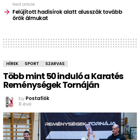
Next article
Felújított hadisírok alatt alusszák tovább
örök álmukat
HÍREK
SPORT
SZARVAS
Több mint 50 induló a Karatés
Reménységek Tornáján
by
Postafiók
8 éve