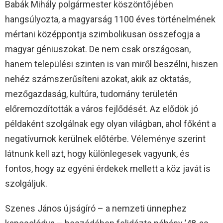
Babák Mihály polgármester köszöntőjében
hangsúlyozta, a magyarság 1100 éves történelmének
mértani középpontja szimbolikusan összefogja a
magyar géniuszokat. De nem csak országosan,
hanem települési szinten is van miről beszélni, hiszen
nehéz számszerűsíteni azokat, akik az oktatás,
mezőgazdaság, kultúra, tudomány területén
előremozdították a város fejlődését. Az elődök jó
példaként szolgálnak egy olyan világban, ahol főként a
negatívumok kerülnek előtérbe. Véleménye szerint
látnunk kell azt, hogy különlegesek vagyunk, és
fontos, hogy az egyéni érdekek mellett a köz javát is
szolgáljuk.
Szenes János újságíró – a nemzeti ünnephez