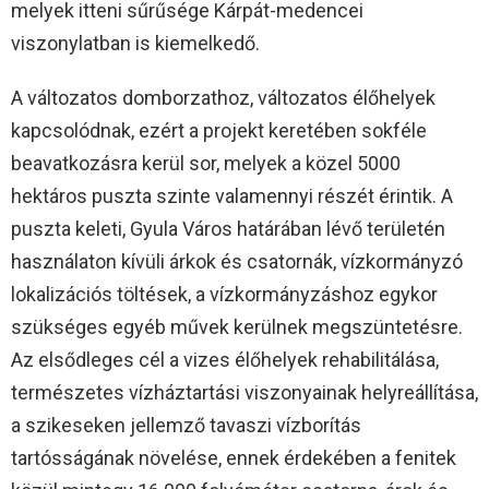
melyek itteni sűrűsége Kárpát-medencei
viszonylatban is kiemelkedő.
A változatos domborzathoz, változatos élőhelyek
kapcsolódnak, ezért a projekt keretében sokféle
beavatkozásra kerül sor, melyek a közel 5000
hektáros puszta szinte valamennyi részét érintik. A
puszta keleti, Gyula Város határában lévő területén
használaton kívüli árkok és csatornák, vízkormányzó
lokalizációs töltések, a vízkormányzáshoz egykor
szükséges egyéb művek kerülnek megszüntetésre.
Az elsődleges cél a vizes élőhelyek rehabilitálása,
természetes vízháztartási viszonyainak helyreállítása,
a szikeseken jellemző tavaszi vízborítás
tartósságának növelése, ennek érdekében a fenitek