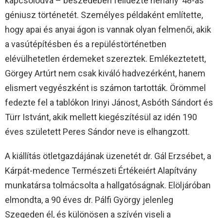
kapcsolódva – beszédében felidézte néhány ’48-as
géniusz történetét. Személyes példaként említette,
hogy apai és anyai ágon is vannak olyan felmenői, akik
a vasútépítésben és a repüléstörténetben
elévülhetetlen érdemeket szereztek. Emlékeztetett,
Görgey Artúrt nem csak kiváló hadvezérként, hanem
elismert vegyészként is számon tartották. Örömmel
fedezte fel a tablókon Irinyi Jánost, Asbóth Sándort és
Türr Istvánt, akik mellett kiegészítésül az idén 190
éves született Peres Sándor neve is elhangzott.
A kiállítás ötletgazdájának üzenetét dr. Gál Erzsébet, a
Kárpát-medence Természeti Értékeiért Alapítvány
munkatársa tolmácsolta a hallgatóságnak. Elöljáróban
elmondta, a 90 éves dr. Pálfi György jelenleg
Szegeden él, és különösen a szívén viseli a