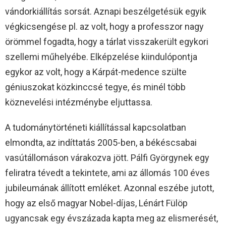
vándorkiállítás sorsát. Aznapi beszélgetésük egyik
végkicsengése pl. az volt, hogy a professzor nagy
örömmel fogadta, hogy a tárlat visszakerült egykori
szellemi műhelyébe. Elképzelése kiindulópontja
egykor az volt, hogy a Kárpát-medence szülte
géniuszokat közkinccsé tegye, és minél több
köznevelési intézménybe eljuttassa.
A tudománytörténeti kiállítással kapcsolatban
elmondta, az indíttatás 2005-ben, a békéscsabai
vasútállomáson várakozva jött. Pálfi Györgynek egy
feliratra tévedt a tekintete, ami az állomás 100 éves
jubileumának állított emléket. Azonnal eszébe jutott,
hogy az első magyar Nobel-díjas, Lénárt Fülöp
ugyancsak egy évszázada kapta meg az elismerését,