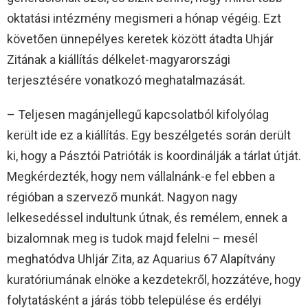
oktatási intézmény megismeri a hónap végéig. Ezt
követően ünnepélyes keretek között átadta Uhjár
Zitának a kiállítás délkelet-magyarországi
terjesztésére vonatkozó meghatalmazását.
– Teljesen magánjellegű kapcsolatból kifolyólag
került ide ez a kiállítás. Egy beszélgetés során derült
ki, hogy a Pásztói Patrióták is koordinálják a tárlat útját.
Megkérdezték, hogy nem vállalnánk-e fel ebben a
régióban a szervező munkát. Nagyon nagy
lelkesedéssel indultunk útnak, és remélem, ennek a
bizalomnak meg is tudok majd felelni – mesél
meghatódva Uhljár Zita, az Aquarius 67 Alapítvány
kuratóriumának elnöke a kezdetekről, hozzátéve, hogy
folytatásként a járás több települése és erdélyi