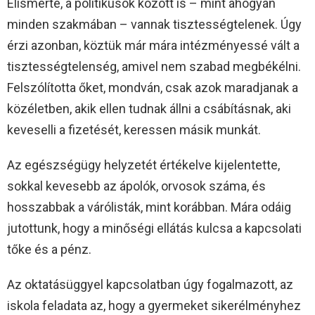
Elismerte, a politikusok között is – mint ahogyan
minden szakmában – vannak tisztességtelenek. Úgy
érzi azonban, köztük már mára intézményessé vált a
tisztességtelenség, amivel nem szabad megbékélni.
Felszólította őket, mondván, csak azok maradjanak a
közéletben, akik ellen tudnak állni a csábításnak, aki
keveselli a fizetését, keressen másik munkát.
Az egészségügy helyzetét értékelve kijelentette,
sokkal kevesebb az ápolók, orvosok száma, és
hosszabbak a várólisták, mint korábban. Mára odáig
jutottunk, hogy a minőségi ellátás kulcsa a kapcsolati
tőke és a pénz.
Az oktatásüggyel kapcsolatban úgy fogalmazott, az
iskola feladata az, hogy a gyermeket sikerélményhez