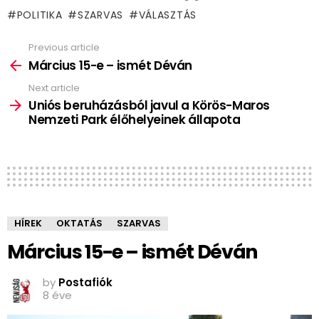
POLITIKA
SZARVAS
VÁLASZTÁS
Previous article
See
more
Március 15-e – ismét Déván
Next article
Uniós beruházásból javul a Körös-Maros
Nemzeti Park élőhelyeinek állapota
HÍREK
OKTATÁS
SZARVAS
Március 15-e – ismét Déván
by
Postafiók
8 éve