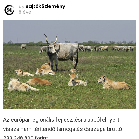
by
Sajtóközlemény
8 éve
Az európai regionális fejlesztési alapból elnyert
vissza nem térítendő támogatás összege bruttó
233.348.800 forint.