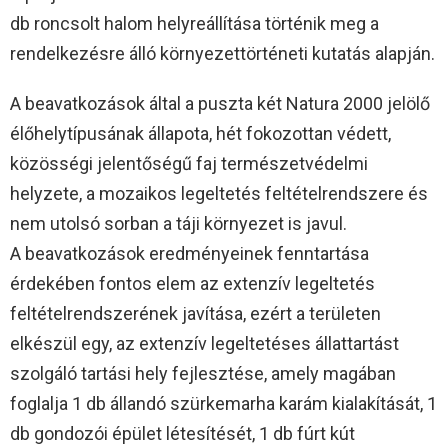
db roncsolt halom helyreállítása történik meg a
rendelkezésre álló környezettörténeti kutatás alapján.
A beavatkozások által a puszta két Natura 2000 jelölő
élőhelytípusának állapota, hét fokozottan védett,
közösségi jelentőségű faj természetvédelmi
helyzete, a mozaikos legeltetés feltételrendszere és
nem utolsó sorban a táji környezet is javul.
A beavatkozások eredményeinek fenntartása
érdekében fontos elem az extenzív legeltetés
feltételrendszerének javítása, ezért a területen
elkészül egy, az extenzív legeltetéses állattartást
szolgáló tartási hely fejlesztése, amely magában
foglalja 1 db állandó szürkemarha karám kialakítását, 1
db gondozói épület létesítését, 1 db fúrt kút