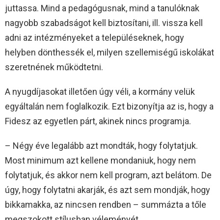
juttassa. Mind a pedagógusnak, mind a tanulóknak
nagyobb szabadságot kell biztosítani, ill. vissza kell
adni az intézményeket a településeknek, hogy
helyben dönthessék el, milyen szellemiségű iskolákat
szeretnének működtetni.
A nyugdíjasokat illetően úgy véli, a kormány velük
egyáltalán nem foglalkozik. Ezt bizonyítja az is, hogy a
Fidesz az egyetlen párt, akinek nincs programja.
– Négy éve legalább azt mondták, hogy folytatjuk.
Most minimum azt kellene mondaniuk, hogy nem
folytatjuk, és akkor nem kell program, azt belátom. De
úgy, hogy folytatni akarják, és azt sem mondják, hogy
bikkamakka, az nincsen rendben – summázta a tőle
megszokott stílusban véleményét.