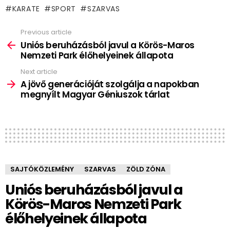
KARATE
SPORT
SZARVAS
Previous article
See
more
Uniós beruházásból javul a Körös-Maros
Nemzeti Park élőhelyeinek állapota
Next article
A jövő generációját szolgálja a napokban
megnyílt Magyar Géniuszok tárlat
SAJTÓKÖZLEMÉNY
SZARVAS
ZÖLD ZÓNA
Uniós beruházásból javul a
Körös-Maros Nemzeti Park
élőhelyeinek állapota