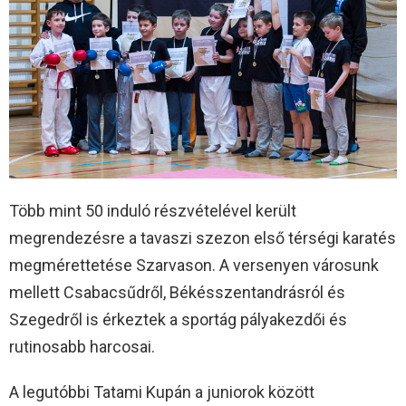
Több mint 50 induló részvételével került
megrendezésre a tavaszi szezon első térségi karatés
megmérettetése Szarvason. A versenyen városunk
mellett Csabacsűdről, Békésszentandrásról és
Szegedről is érkeztek a sportág pályakezdői és
rutinosabb harcosai.
A legutóbbi Tatami Kupán a juniorok között