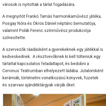
városok is nyitottak a tárlat fogadására.
A megnyitót Frankó Tamás harmonikaművész játéka,
Posgay Nóra és Ökrös Dániel néptánc bemutatója,
valamint Polák Ferenc színművész produkciója
színesítette.
A szervezők ráadásként a gyerekeknek egy játékkal is
kedveskednek. A résztvevőknek ki kell tölteniük egy
tárlattal kapcsolatos feladatlapot, és bedobni a
Cervinus Teátrumban elhelyezett ládába. Jutalomként
kerámiák, történelmi vonatkozású könyvek, füzetek
és szarvasi ajándéktárgyak várják őket.