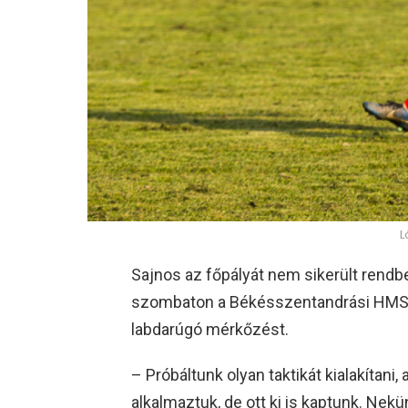
L
Sajnos az főpályát nem sikerült rendb
szombaton a Békésszentandrási HMS
labdarúgó mérkőzést.
– Próbáltunk olyan taktikát kialakítani
alkalmaztuk, de ott ki is kaptunk. Nek