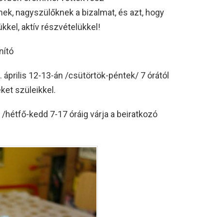
ek, nagyszülőknek a bizalmat, és azt, hogy
kel, aktív részvételükkel!
nító
 április 12-13-án /csütörtök-péntek/ 7 órától
ket szüleikkel.
/hétfő-kedd 7-17 óráig várja a beiratkozó