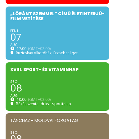
„LÓRÁNT SZEMMEL” CÍMŰ ÉLETINTERJÚ-
FILM VETÍTÉSE
PÉNT
07
AUG
17:00
(GMT+02:00)
Ruzicskay Alkotóház
, Erzsébet liget
XVIII. SPORT- ÉS VITAMINNAP
SZO
08
AUG
10:00
(GMT+02:00)
Békésszentandrás - sporttelep
TÁNCHÁZ
-
MOLDVAI FORGATAG
SZO