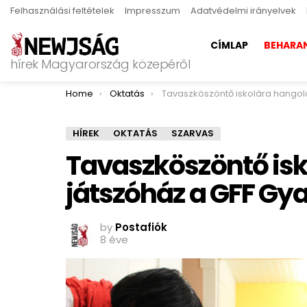
Felhasználási feltételek
Impresszum
Adatvédelmi irányelvek
CÍMLAP
BEHARA
hírek Magyarország közepéről
You are here:
Home
Oktatás
Tavaszköszöntő iskolára hangoló játszóház a GFF Gyakorlóiskol
HÍREK
OKTATÁS
SZARVAS
Tavaszköszöntő isk
játszóház a GFF Gy
by
Postafiók
8 éve