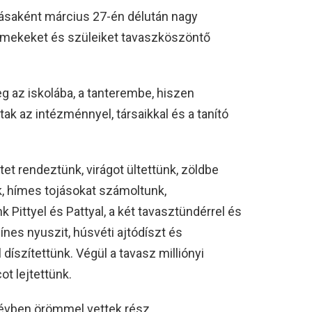
ásaként március 27-én délután nagy
rmekeket és szüleiket tavaszköszöntő
 az iskolába, a tanterembe, hiszen
ak az intézménnyel, társaikkal és a tanító
et rendeztünk, virágot ültettünk, zöldbe
nk, hímes tojásokat számoltunk,
Pittyel és Pattyal, a két tavasztündérrel és
ínes nyuszit, húsvéti ajtódíszt és
 díszítettünk. Végül a tavasz milliónyi
t lejtettünk.
 évben örömmel vettek rész