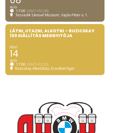
08
AUG
17:00
(GMT+02:00)
Tessedik Sámuel Múzeum
, Vajda Péter u. 1.
LÁTNI, UTAZNI, ALKOTNI – RUZICSKAY
130 KIÁLLÍTÁS MEGNYITÓJA
PÉNT
14
AUG
17:00
(GMT+02:00)
Ruzicskay Alkotóház
, Erzsébet liget