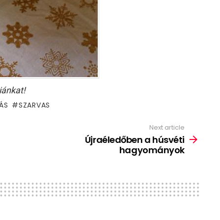
iánkat!
ÁS
SZARVAS
Next article
Újraéledőben a húsvéti
hagyományok