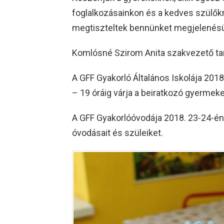
foglalkozásainkon és a kedves szülőkn
megtiszteltek bennünket megjelenésük
Komlósné Szirom Anita szakvezető ta
A GFF Gyakorló Általános Iskolája 2018.
– 19 óráig várja a beiratkozó gyermeke
A GFF Gyakorlóóvodája 2018. 23-24-én 
óvodásait és szüleiket.