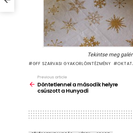
Tekintse meg galér
GFF SZARVASI GYAKORLÓINTÉZMÉNY
OKTAT
Previous article
See
more
Döntetlennel a második helyre
csúszott a Hunyadi