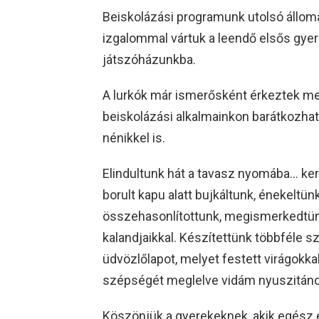
Beiskolázási programunk utolsó állom
izgalommal vártuk a leendő elsős gye
játszóházunkba.
A lurkók már ismerősként érkeztek meg
beiskolázási alkalmainkon barátkozhatt
nénikkel is.
Elindultunk hát a tavasz nyomába… kert
borult kapu alatt bujkáltunk, énekeltü
összehasonlítottunk, megismerkedtünk 
kalandjaikkal. Készítettünk többféle sz
üdvözlőlapot, melyet festett virágokkal
szépségét meglelve vidám nyuszitánco
Köszönjük a gyerekeknek, akik egész