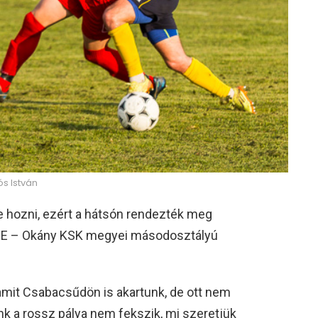
ós István
e hozni, ezért a hátsón rendezték meg
E – Okány KSK megyei másodosztályú
, amit Csabacsűdön is akartunk, de ott nem
ünk a rossz pálya nem fekszik, mi szeretjük