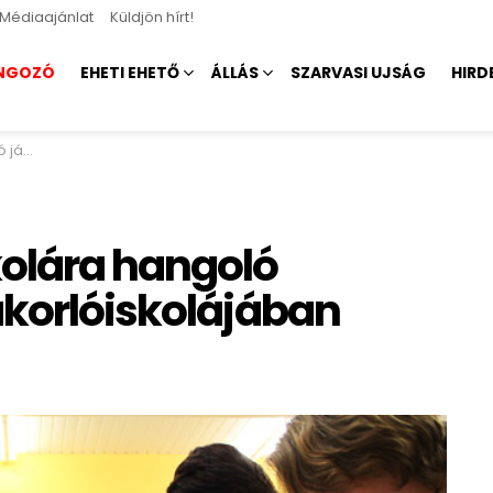
Médiaajánlat
Küldjön hírt!
NGOZÓ
EHETI EHETŐ
ÁLLÁS
SZARVASI UJSÁG
HIRD
ájában
olára hangoló
akorlóiskolájában