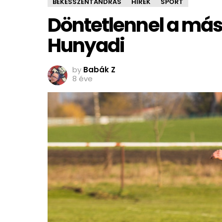
BÉKÉSSZENTANDRÁS
HÍREK
SPORT
Döntetlennel a más
Hunyadi
by
Babák Z
8 éve