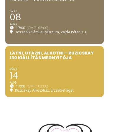
SZO
08
AUG
17:00
(GMT+02:00)
Tessedik Sámuel Múzeum
, Vajda Péter u. 1.
LÁTNI, UTAZNI, ALKOTNI – RUZICSKAY
130 KIÁLLÍTÁS MEGNYITÓJA
PÉNT
14
AUG
17:00
(GMT+02:00)
Ruzicskay Alkotóház
, Erzsébet liget