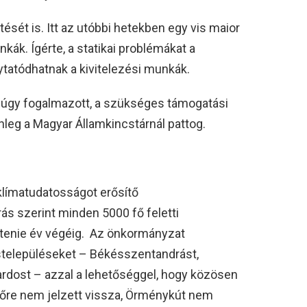
tését is. Itt az utóbbi hetekben egy vis maior
nkák. Ígérte, a statikai problémákat a
ytatódhatnak a kivitelezési munkák.
n úgy fogalmazott, a szükséges támogatási
nleg a Magyar Államkincstárnál pattog.
 klímatudatosságot erősítő
ás szerint minden 5000 fő feletti
zítenie év végéig. Az önkormányzat
stelepüléseket – Békésszentandrást,
rdost – azzal a lehetőséggel, hogy közösen
őre nem jelzett vissza, Örménykút nem