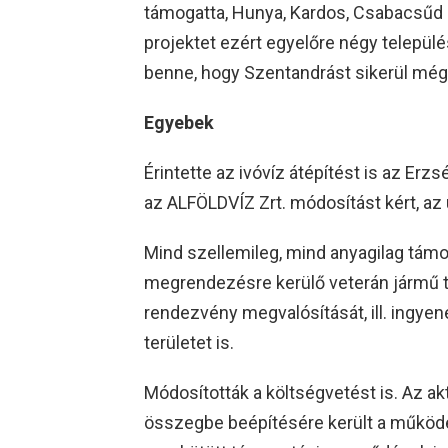
támogatta, Hunya, Kardos, Csabacsűd 
projektet ezért egyelőre négy települé
benne, hogy Szentandrást sikerül mé
Egyebek
Érintette az ivóvíz átépítést is az Erzs
az ALFÖLDVÍZ Zrt. módosítást kért, az ú
Mind szellemileg, mind anyagilag tám
megrendezésre kerülő veterán jármű tal
rendezvény megvalósítását, ill. ingyene
területet is.
Módosították a költségvetést is. Az aktu
összegbe beépítésére került a működé