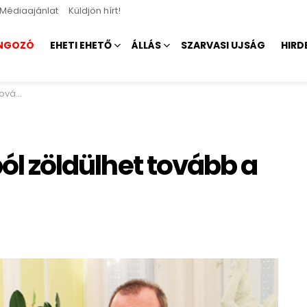
Médiaajánlat
Küldjön hírt!
NGOZÓ
EHETI EHETŐ
ÁLLÁS
SZARVASI UJSÁG
HIRD
epülés
ból zöldülhet tovább a