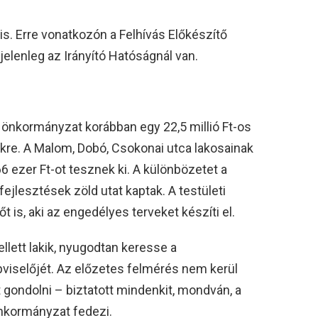
 is. Erre vonatkozón a Felhívás Előkészítő
jelenleg az Irányító Hatóságnál van.
z önkormányzat korábban egy 22,5 millió Ft-os
sekre. A Malom, Dobó, Csokonai utca lakosainak
66 ezer Ft-ot tesznek ki. A különbözetet a
ejlesztések zöld utat kaptak. A testületi
t is, aki az engedélyes terveket készíti el.
llett lakik, nyugodtan keresse a
viselőjét. Az előzetes felmérés nem kerül
 gondolni – biztatott mindenkit, mondván, a
önkormányzat fedezi.