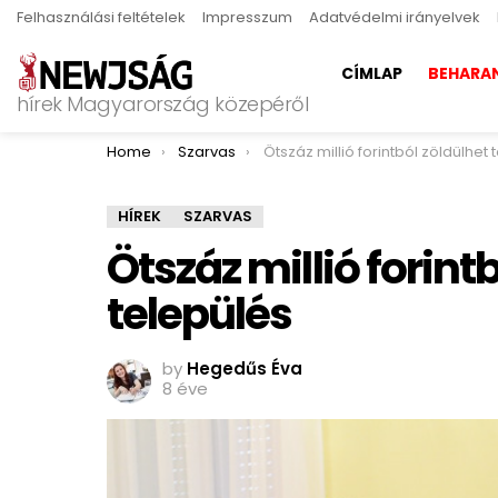
Felhasználási feltételek
Impresszum
Adatvédelmi irányelvek
CÍMLAP
BEHARA
hírek Magyarország közepéről
You are here:
Home
Szarvas
Ötszáz millió forintból zöldülhet tovább a tel
HÍREK
SZARVAS
Ötszáz millió forint
település
by
Hegedűs Éva
8 éve