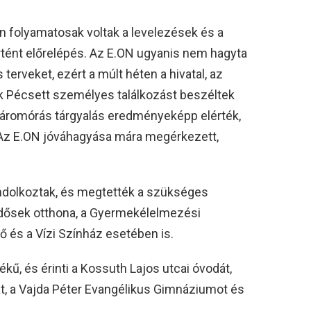
n folyamatosak voltak a levelezések és a
rtént előrelépés. Az E.ON ugyanis nem hagyta
terveket, ezért a múlt héten a hivatal, az
k Pécsett személyes találkozást beszéltek
 háromórás tárgyalás eredményeképp elérték,
 Az E.ON jóváhagyása mára megérkezett,
ndolkoztak, és megtették a szükséges
idősek otthona, a Gyermekélelmezési
dő és a Vízi Színház esetében is.
rtékű, és érinti a Kossuth Lajos utcai óvodát,
t, a Vajda Péter Evangélikus Gimnáziumot és