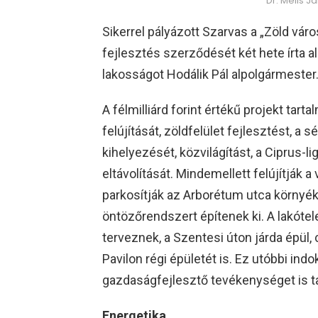
Dr. Melis J
Sikerrel pályázott Szarvas a „Zöld vá
fejlesztés szerződését két hete írta a
lakosságot Hodálik Pál alpolgármester
A félmilliárd forint értékű projekt tar
felújítását, zöldfelület fejlesztést, a 
kihelyezését, közvilágítást, a Ciprus-li
eltávolítását. Mindemellett felújítják a
parkosítják az Arborétum utca környéké
öntözőrendszert építenek ki. A lakótel
terveznek, a Szentesi úton járda épül, c
Pavilon régi épületét is. Ez utóbbi ind
gazdaságfejlesztő tevékenységet is ta
Energetika