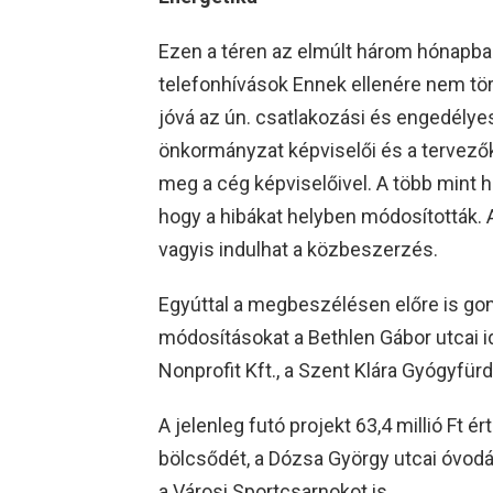
Ezen a téren az elmúlt három hónapba
telefonhívások Ennek ellenére nem tö
jóvá az ún. csatlakozási és engedélyes 
önkormányzat képviselői és a tervező
meg a cég képviselőivel. A több mint
hogy a hibákat helyben módosították.
vagyis indulhat a közbeszerzés.
Egyúttal a megbeszélésen előre is go
módosításokat a Bethlen Gábor utcai 
Nonprofit Kft., a Szent Klára Gyógyfür
A jelenleg futó projekt 63,4 millió Ft é
bölcsődét, a Dózsa György utcai óvodá
a Városi Sportcsarnokot is.