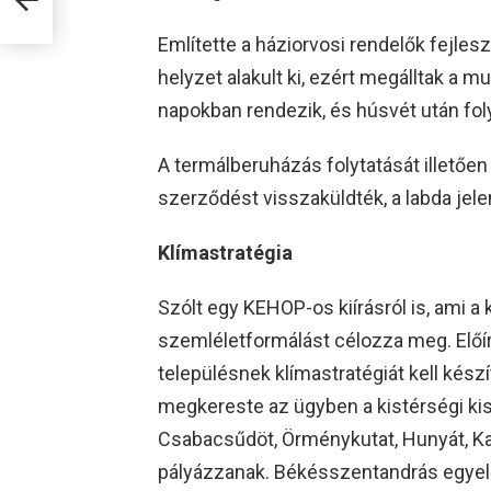
Említette a háziorvosi rendelők fejlesz
helyzet alakult ki, ezért megálltak a mu
napokban rendezik, és húsvét után fol
A termálberuházás folytatását illetőe
szerződést visszaküldték, a labda jele
Klímastratégia
Szólt egy KEHOP-os kiírásról is, ami a
szemléletformálást célozza meg. Előír
településnek klímastratégiát kell kés
megkereste az ügyben a kistérségi ki
Csabacsűdöt, Örménykutat, Hunyát, Ka
pályázzanak. Békésszentandrás egyel