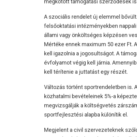
megkötött támogatási szerződések is
A szociális rendelet új elemmel bővült.
felsőoktatási intézményekben nappali 
állami vagy önköltséges képzésen ves
Mértéke ennek maximum 50 ezer Ft. A 
kell igazolnia a jogosultságot. A támog
évfolyamot végig kell járnia. Amennyi
kell térítenie a juttatást egy részét.
Változás történt sportrendeletben is. 
közhatalmi bevételeinek 5%-a képezte 
megvizsgálják a költségvetés zárszám
sportfejlesztési alapba különítik el.
Megjelent a civil szervezeteknek szól