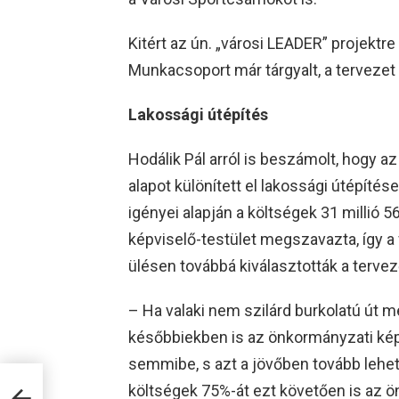
Kitért az ún. „városi LEADER” projektre
Munkacsoport már tárgyalt, a tervezet 
Lakossági útépítés
Hodálik Pál arról is beszámolt, hogy a
alapot különített el lakossági útépíté
igényei alapján a költségek 31 millió 5
képviselő-testület megszavazta, így a f
ülésen továbbá kiválasztották a tervező
– Ha valaki nem szilárd burkolatú út me
későbbiekben is az önkormányzati kép
semmibe, s azt a jövőben tovább lehet
költségek 75%-át ezt követően is az 