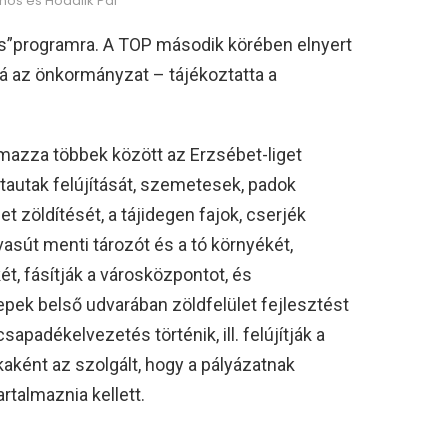
ános és Hodálik Pál
ros”programra. A TOP második körében elnyert
lá az önkormányzat – tájékoztatta a
.
talmazza többek között az Erzsébet-liget
sétautak felújítását, szemetesek, padok
get zöldítését, a tájidegen fajok, cserjék
 vasút menti tározót és a tó környékét,
t, fásítják a városközpontot, és
epek belső udvarában zöldfelület fejlesztést
sapadékelvezetés történik, ill. felújítják a
okaként az szolgált, hogy a pályázatnak
rtalmaznia kellett.