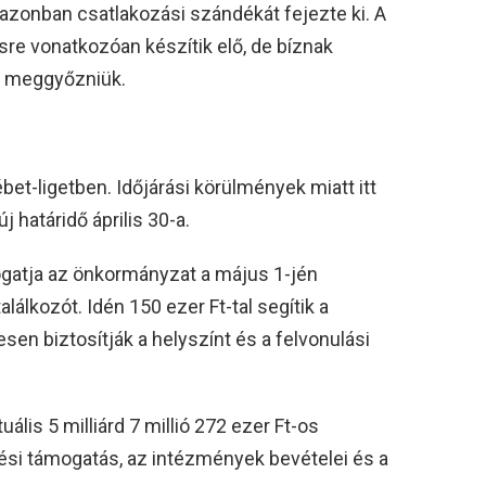
azonban csatlakozási szándékát fejezte ki. A
sre vonatkozóan készítik elő, de bíznak
g meggyőzniük.
ébet-ligetben. Időjárási körülmények miatt itt
j határidő április 30-a.
ogatja az önkormányzat a május 1-jén
álkozót. Idén 150 ezer Ft-tal segítik a
sen biztosítják a helyszínt és a felvonulási
ális 5 milliárd 7 millió 272 ezer Ft-os
si támogatás, az intézmények bevételei és a