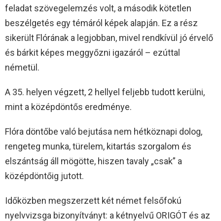
feladat szövegelemzés volt, a második kötetlen
beszélgetés egy témáról képek alapján. Ez a rész
sikerült Flórának a legjobban, mivel rendkívül jó érvelő
és bárkit képes meggyőzni igazáról – ezúttal
németül.
A 35. helyen végzett, 2 hellyel feljebb tudott kerülni,
mint a középdöntős eredménye.
Flóra döntőbe való bejutása nem hétköznapi dolog,
rengeteg munka, türelem, kitartás szorgalom és
elszántság áll mögötte, hiszen tavaly „csak” a
középdöntőig jutott.
Időközben megszerzett két német felsőfokú
nyelvvizsga bizonyítványt: a kétnyelvű ORIGÓT és az