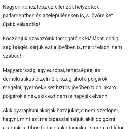
Nagyon nehéz lesz az ellenzék helyzete, a
parlamentben és a településeken is, s jövőre két
újabb választás!
Köszönjük szavazóink támogatóink kiállását, eddigi
segítségét, kérjük ezt a jövőben is, mert feladni nem
szabad!
Magyarország, egy európai, tehetséges, és
demokratikus érzelmű ország, ahol a polgárok,
megélni, gyermekeiket biztos jövőben tudni akaró
polgárok élnek, akik ezt nem is hagyják elvenni.
Akik gyarapítani akarják hazájukat, s nem szétlopni,
hagyni, mint ezt ma tapasztalhatjuk, akik dolgozni
akarnak, s itthon tudni családtagjaikat, s nem azt látni,