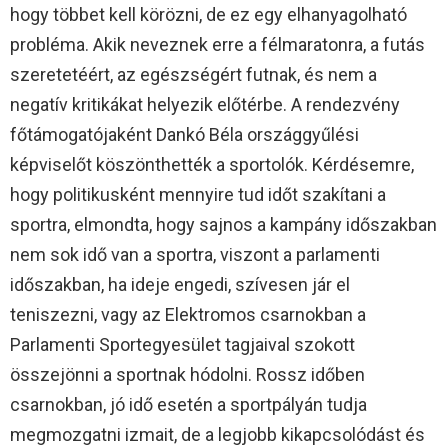
hogy többet kell körözni, de ez egy elhanyagolható
probléma. Akik neveznek erre a félmaratonra, a futás
szeretetéért, az egészségért futnak, és nem a
negatív kritikákat helyezik előtérbe. A rendezvény
főtámogatójaként Dankó Béla országgyűlési
képviselőt köszönthették a sportolók. Kérdésemre,
hogy politikusként mennyire tud időt szakítani a
sportra, elmondta, hogy sajnos a kampány időszakban
nem sok idő van a sportra, viszont a parlamenti
időszakban, ha ideje engedi, szívesen jár el
teniszezni, vagy az Elektromos csarnokban a
Parlamenti Sportegyesület tagjaival szokott
összejönni a sportnak hódolni. Rossz időben
csarnokban, jó idő esetén a sportpályán tudja
megmozgatni izmait, de a legjobb kikapcsolódást és