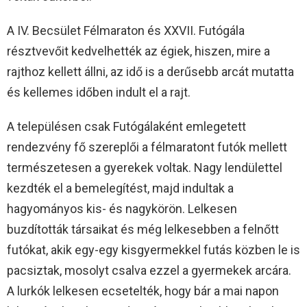
A IV. Becsület Félmaraton és XXVII. Futógála
résztvevőit kedvelhették az égiek, hiszen, mire a
rajthoz kellett állni, az idő is a derűsebb arcát mutatta
és kellemes időben indult el a rajt.
A településen csak Futógálaként emlegetett
rendezvény fő szereplői a félmaratont futók mellett
természetesen a gyerekek voltak. Nagy lendülettel
kezdték el a bemelegítést, majd indultak a
hagyományos kis- és nagykörön. Lelkesen
buzdították társaikat és még lelkesebben a felnőtt
futókat, akik egy-egy kisgyermekkel futás közben le is
pacsiztak, mosolyt csalva ezzel a gyermekek arcára.
A lurkók lelkesen ecsetelték, hogy bár a mai napon