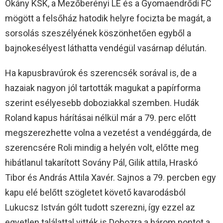
Okány KSK, a Mezőberényi LE és a Gyomaendrődi FC
mögött a felsőház hatodik helyre focizta be magát, a
sorsolás szeszélyének köszönhetően egyből a
bajnokesélyest láthatta vendégül vasárnap délután.
Ha kapusbravúrok és szerencsék sorával is, de a
hazaiak nagyon jól tartották magukat a papírforma
szerint esélyesebb doboziakkal szemben. Hudák
Roland kapus hárításai nélkül már a 79. perc előtt
megszerezhette volna a vezetést a vendéggárda, de
szerencsére Roli mindig a helyén volt, előtte meg
hibátlanul takarított Sovány Pál, Gilik attila, Hraskó
Tibor és András Attila Xavér. Sajnos a 79. percben egy
kapu elé belőtt szögletet követő kavarodásból
Lukucsz István gólt tudott szerezni, így ezzel az
egyetlen találattal vitték is Dobozra a három pontot a