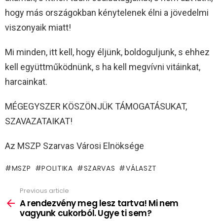
hogy más országokban kénytelenek élni a jövedelmi
viszonyaik miatt!
Mi minden, itt kell, hogy éljünk, boldoguljunk, s ehhez
kell együttműködnünk, s ha kell megvívni vitáinkat,
harcainkat.
MÉGEGYSZER KÖSZÖNJÜK TÁMOGATÁSUKAT,
SZAVAZATAIKAT!
Az MSZP Szarvas Városi Elnöksége
MSZP
POLITIKA
SZARVAS
VÁLASZT
Previous article
See
more
A rendezvény meg lesz tartva! Mi nem
vagyunk cukorból. Ugye ti sem?