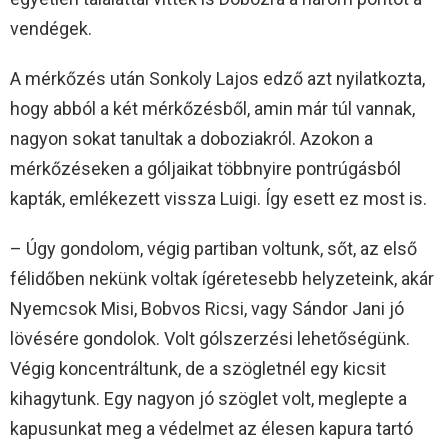
vendégek.
A mérkőzés után Sonkoly Lajos edző azt nyilatkozta,
hogy abból a két mérkőzésből, amin már túl vannak,
nagyon sokat tanultak a doboziakról. Azokon a
mérkőzéseken a góljaikat többnyire pontrúgásból
kapták, emlékezett vissza Luigi. Így esett ez most is.
– Úgy gondolom, végig partiban voltunk, sőt, az első
félidőben nekünk voltak ígéretesebb helyzeteink, akár
Nyemcsok Misi, Bobvos Ricsi, vagy Sándor Jani jó
lövésére gondolok. Volt gólszerzési lehetőségünk.
Végig koncentráltunk, de a szögletnél egy kicsit
kihagytunk. Egy nagyon jó szöglet volt, meglepte a
kapusunkat meg a védelmet az élesen kapura tartó