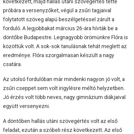
következett, majd hallás utáni szövegértés tette
próbára a versenyzőket, végül a zsűri tagjaival
folytatott szöveg alapú beszélgetéssel zárult a
forduló. A legjobbakat március 26-ára hívták be a
döntőbe Budapestre. Legnagyobb örömünkre Flóra is
közöttük volt. A sok-sok tanulásnak tehát meglett az
eredménye. Flóra szorgalmasan készült a nagy
csatára.
Az utolsó fordulóban már mindenki nagyon jó volt, a
zsűri cseppet sem volt irigylésre méltó helyzetben.
Jó érzés volt több neves, nagy gimnázium diákjaival
együtt versenyezni.
A döntőben hallás utáni szövegértés volt az első
feladat, ezután a szóbeli rész következett. Az első