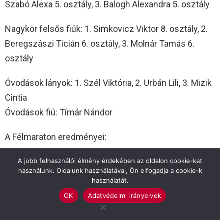
Szabó Alexa 5. osztály, 3. Balogh Alexandra 5. osztály
Nagykör felsős fiúk: 1. Simkovicz Viktor 8. osztály, 2.
Beregszászi Ticián 6. osztály, 3. Molnár Tamás 6.
osztály
Óvodások lányok: 1. Szél Viktória, 2. Urbán Lili, 3. Mizik
Cintia
Óvodások fiú: Tímár Nándor
A Félmaraton eredményei:
Férfiak: 1. Juhász Krisztián, 2. Szilágyi István, 3. Kiss
A jobb felhasználói élmény érdekében az oldalon cookie-kat
használunk. Oldalunk használatával, Ön elfogadja a cookie-k
Zoltán
használatát.
Nők: 1. Beinschroth Bernadett, 2. Gulyásné Dékán
OK
Adatvédelmi irányelvek
Klára, 3. Bodonyi Gabriella