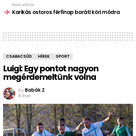
Next article
Karikás ostoros férfinap baráti köri módra
CSABACSŰD
HÍREK
SPORT
Luigi: Egy pontot nagyon
megérdemeltünk volna
by
Babák Z
8 éve