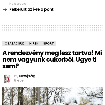
Next article
Felkerült az i-re a pont
CSABACSŰD
HÍREK
SPORT
A rendezvény meg lesz tartva! Mi
nem vagyunk cukorból. Ugye ti
sem?
by
Newjság
8 éve