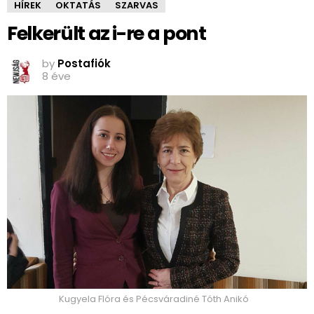
HÍREK
OKTATÁS
SZARVAS
Felkerült az i-re a pont
by
Postafiók
8 éve
Kugyela Flóra és Pécsváradiné Tóth Anikó