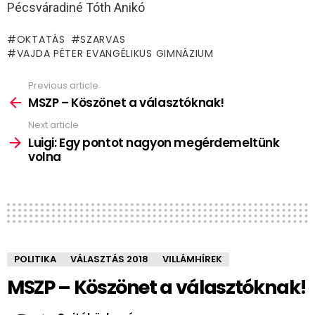
Pécsváradiné Tóth Anikó
OKTATÁS
SZARVAS
VAJDA PÉTER EVANGÉLIKUS GIMNÁZIUM
Previous article
See
more
MSZP – Köszönet a választóknak!
Next article
Luigi: Egy pontot nagyon megérdemeltünk
volna
POLITIKA
VÁLASZTÁS 2018
VILLÁMHÍREK
MSZP – Köszönet a választóknak!