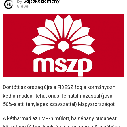
by
Sajtóközlemény
8 éve
Döntött az ország újra a FIDESZ fogja kormányozni
kétharmaddal, tehát óriási felhatalmazással (jóval
50%-alatti tényleges szavazattal) Magyarországot.
A kétharmad az LMP-n múlott, ha néhány budapesti
körzetben (4-ben konkrétan ezen ment el), s néhány