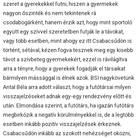
szeret a gyerekekkel futni, hiszen a gyermekek
nagyon őszinték és nem tekintenek rá
csodabogárként, hanem érzik azt, hogy mint sportoló
együtt egy szívvel szeretetben futják le a távokat,
vagy több esetben, mint ahogy ez itt Csabacsűdön is
történt, sétával, kézen fogva tesznek meg egy kisebb
távot a szívbeteg gyermekekért, ezzel is rávilágítva
arra a tényre, hogy a gyerekek fogadják el társaikat
bármilyen mássággal is élnek azok. BSI nagykövetünk
Antal Béla arra adott választ, hogy a futótársai milyen
visszajelzéseket adnak egy-egy rendezvény előtt és
után. Elmondása szerint, a futótárs, ha igazán futótárs
megbirkózik a negatív körülményekkel is, de a legtöbb
esetben inkább pozitív visszajelzések érkeznek.
Csabacsűdön inkább az szokott nehézséget okozni,