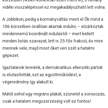
vidéki visszalépéssel ez megakadályozható lett volna.
A Jobbikon, pedig a kormányváltás ment el Ők mind a
106-körzetben önállóan akartak indulni, – elzárkóztak
mindennemű koordinált indulástól – mert kellett
minden listás szavazat, lett is 25-fős frakció, és mire
mennek vele, majd most őket veri szét a hatalmi
gépezet.
Igaztalanok lennénk, a demokratikus ellenzéki pártok
is elutasították, ezt az együttműködést, a
végeredmény így alakult ki.
Mától sehol egy migráns plakát, szünetel a sorosozás,
csak a hatalom megszerzéséig volt ez fontos!