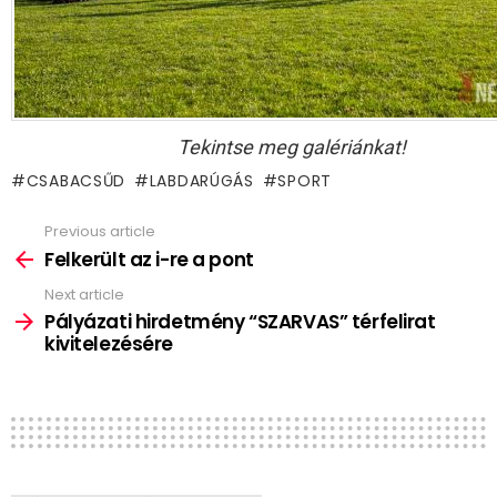
Tekintse meg galériánkat!
CSABACSŰD
LABDARÚGÁS
SPORT
Previous article
See
more
Felkerült az i-re a pont
Next article
Pályázati hirdetmény “SZARVAS” térfelirat
kivitelezésére