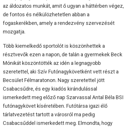
az áldozatos munkát, amit ő ugyan a háttérben végez,
de fontos és nélkülözhetetlen abban a
fogaskerékben, amely a rendezvény szervezését
mozgatja.
Több kiemelkedő sportolót is köszönhettek a
résztvevők ezen a napon, de talán a gyermekek Beck
Mónikát köszöntötték az idén a legnagyobb
szeretettel, aki Szív Futónagykövetként vett részt a
Becsület Félmaratonon. Nagy szeretettel jött
Csabacsűdre, és egy kiadós kirándulással
ismerkedett meg előző nap Szarvassal Antal Béla BSI
futónagykövet kíséretében. Futótársa igazi élő
tárlatvezetést tartott a városról ma pedig
Csabacsűddel ismerkedett meg. Elmondta, hogy