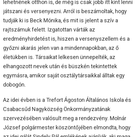
lehetnének otthon is, de még is csak jobb itt kint lenni
játszani és versenyezni. Arról is beszámoltak, hogy
tudják ki is Beck Mónika, és mit is jelent a szív a
rajtszámuk felett. Izgatottan várták az
eredményhirdetést is, hiszen a versenyszellem és a
győzni akarás jelen van a mindennapokban, az ő
életükben is. Társaikat lelkesen ünnepelték, az
elhangozott nevek után és büszkén tekintettek
egymásra, amikor saját osztálytársaikkal álltak egy
dobogón.
Az idei évben is a Trefort Ágoston Általános Iskola és
Csabacsűd Nagyközség Önkormányzatának
szervezésében valósult meg a rendezvény. Molnár
József polgármester köszöntőjében elmondta, hogy
az idei gálát Sindely Pál emlékének ajánlják, aki maga