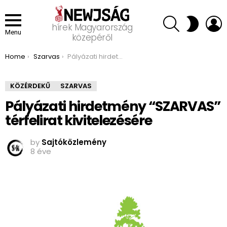
SEARCH
L
SWITCH
hírek Magyarország
SKIN
Menu
közepéről
You are here:
Home
Szarvas
Pályázati hirdetmény “SZARVAS” térfelirat kivitelezésére
KÖZÉRDEKŰ
SZARVAS
Pályázati hirdetmény “SZARVAS”
térfelirat kivitelezésére
by
Sajtóközlemény
8 éve