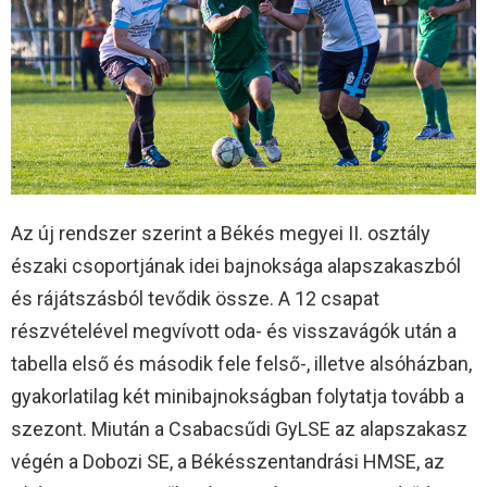
Az új rendszer szerint a Békés megyei II. osztály
északi csoportjának idei bajnoksága alapszakaszból
és rájátszásból tevődik össze. A 12 csapat
részvételével megvívott oda- és visszavágók után a
tabella első és második fele felső-, illetve alsóházban,
gyakorlatilag két minibajnokságban folytatja tovább a
szezont. Miután a Csabacsűdi GyLSE az alapszakasz
végén a Dobozi SE, a Békésszentandrási HMSE, az