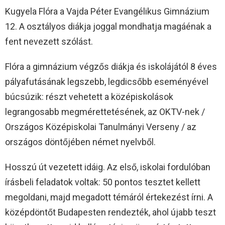
Kugyela Flóra a Vajda Péter Evangélikus Gimnázium
12. A osztályos diákja joggal mondhatja magáénak a
fent nevezett szólást.
Flóra a gimnázium végzős diákja és iskolájától 8 éves
pályafutásának legszebb, legdicsőbb eseményével
búcsúzik: részt vehetett a középiskolások
legrangosabb megmérettetésének, az OKTV-nek /
Országos Középiskolai Tanulmányi Verseny / az
országos döntőjében német nyelvből.
Hosszú út vezetett idáig. Az első, iskolai fordulóban
írásbeli feladatok voltak: 50 pontos tesztet kellett
megoldani, majd megadott témáról értekezést írni. A
középdöntőt Budapesten rendezték, ahol újabb teszt