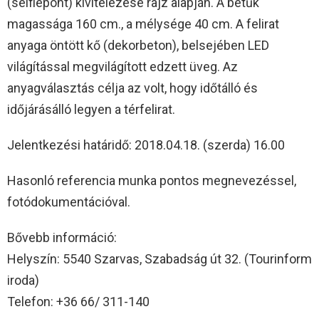
(selfiepont) kivitelezése rajz alapján. A betűk
magassága 160 cm., a mélysége 40 cm. A felirat
anyaga öntött kő (dekorbeton), belsejében LED
világítással megvilágított edzett üveg. Az
anyagválasztás célja az volt, hogy időtálló és
időjárásálló legyen a térfelirat.
Jelentkezési határidő: 2018.04.18. (szerda) 16.00
Hasonló referencia munka pontos megnevezéssel,
fotódokumentációval.
Bővebb információ:
Helyszín: 5540 Szarvas, Szabadság út 32. (Tourinform
iroda)
Telefon: +36 66/ 311-140