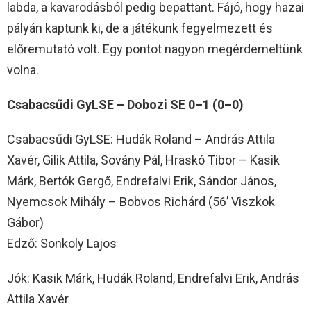
labda, a kavarodásból pedig bepattant. Fájó, hogy hazai
pályán kaptunk ki, de a játékunk fegyelmezett és
előremutató volt. Egy pontot nagyon megérdemeltünk
volna.
Csabacsűdi GyLSE – Dobozi SE 0–1 (0–0)
Csabacsűdi GyLSE: Hudák Roland – András Attila
Xavér, Gilik Attila, Sovány Pál, Hraskó Tibor – Kasik
Márk, Bertók Gergő, Endrefalvi Erik, Sándor János,
Nyemcsok Mihály – Bobvos Richárd (56’ Viszkok
Gábor)
Edző: Sonkoly Lajos
Jók: Kasik Márk, Hudák Roland, Endrefalvi Erik, András
Attila Xavér