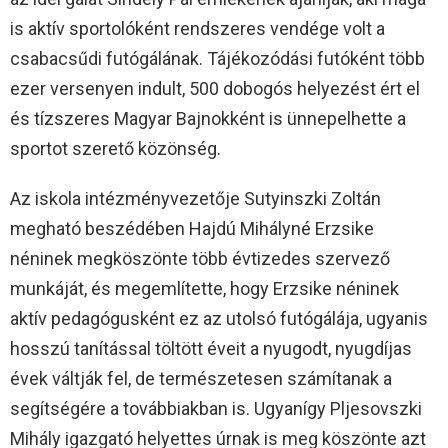
is aktív sportolóként rendszeres vendége volt a
csabacsűdi futógálának. Tájékozódási futóként több
ezer versenyen indult, 500 dobogós helyezést ért el
és tízszeres Magyar Bajnokként is ünnepelhette a
sportot szerető közönség.
Az iskola intézményvezetője Sutyinszki Zoltán
megható beszédében Hajdú Mihályné Erzsike
néninek megköszönte több évtizedes szervező
munkáját, és megemlítette, hogy Erzsike néninek
aktív pedagógusként ez az utolsó futógálája, ugyanis
hosszú tanítással töltött éveit a nyugodt, nyugdíjas
évek váltják fel, de természetesen számítanak a
segítségére a továbbiakban is. Ugyanígy Pljesovszki
Mihály igazgató helyettes úrnak is meg köszönte azt