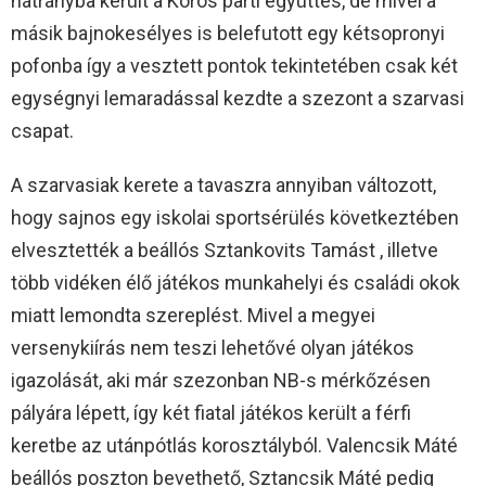
hátrányba került a Körös parti együttes, de mivel a
másik bajnokesélyes is belefutott egy kétsopronyi
pofonba így a vesztett pontok tekintetében csak két
egységnyi lemaradással kezdte a szezont a szarvasi
csapat.
A szarvasiak kerete a tavaszra annyiban változott,
hogy sajnos egy iskolai sportsérülés következtében
elvesztették a beállós Sztankovits Tamást , illetve
több vidéken élő játékos munkahelyi és családi okok
miatt lemondta szereplést. Mivel a megyei
versenykiírás nem teszi lehetővé olyan játékos
igazolását, aki már szezonban NB-s mérkőzésen
pályára lépett, így két fiatal játékos került a férfi
keretbe az utánpótlás korosztályból. Valencsik Máté
beállós poszton bevethető, Sztancsik Máté pedig