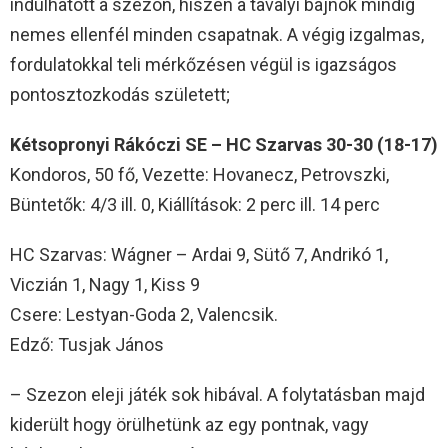
indulhatott a szezon, hiszen a tavalyi bajnok mindig
nemes ellenfél minden csapatnak. A végig izgalmas,
fordulatokkal teli mérkőzésen végül is igazságos
pontosztozkodás született;
Kétsopronyi Rákóczi SE – HC Szarvas 30-30 (18-17)
Kondoros, 50 fő, Vezette: Hovanecz, Petrovszki,
Büntetők: 4/3 ill. 0, Kiállítások: 2 perc ill. 14 perc
HC Szarvas: Wágner – Ardai 9, Sütő 7, Andrikó 1,
Viczián 1, Nagy 1, Kiss 9
Csere: Lestyan-Goda 2, Valencsik.
Edző: Tusjak János
– Szezon eleji játék sok hibával. A folytatásban majd
kiderült hogy örülhetünk az egy pontnak, vagy