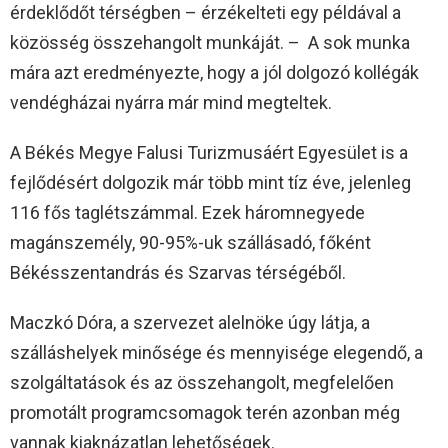
érdeklődőt térségben – érzékelteti egy példával a
közösség összehangolt munkáját. – A sok munka
mára azt eredményezte, hogy a jól dolgozó kollégák
vendégházai nyárra már mind megteltek.
A Békés Megye Falusi Turizmusáért Egyesület is a
fejlődésért dolgozik már több mint tíz éve, jelenleg
116 fős taglétszámmal. Ezek háromnegyede
magánszemély, 90-95%-uk szállásadó, főként
Békésszentandrás és Szarvas térségéből.
Maczkó Dóra, a szervezet alelnöke úgy látja, a
szálláshelyek minősége és mennyisége elegendő, a
szolgáltatások és az összehangolt, megfelelően
promotált programcsomagok terén azonban még
vannak kiaknázatlan lehetőségek.