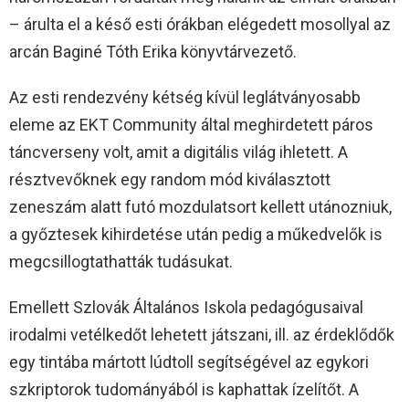
– árulta el a késő esti órákban elégedett mosollyal az
arcán Baginé Tóth Erika könyvtárvezető.
Az esti rendezvény kétség kívül leglátványosabb
eleme az EKT Community által meghirdetett páros
táncverseny volt, amit a digitális világ ihletett. A
résztvevőknek egy random mód kiválasztott
zeneszám alatt futó mozdulatsort kellett utánozniuk,
a győztesek kihirdetése után pedig a műkedvelők is
megcsillogtathatták tudásukat.
Emellett Szlovák Általános Iskola pedagógusaival
irodalmi vetélkedőt lehetett játszani, ill. az érdeklődők
egy tintába mártott lúdtoll segítségével az egykori
szkriptorok tudományából is kaphattak ízelítőt. A