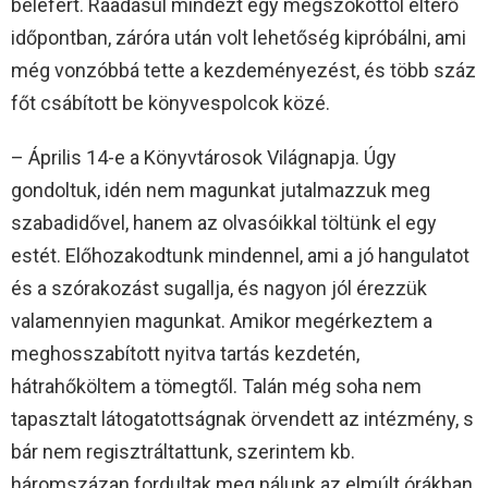
belefért. Ráadásul mindezt egy megszokottól eltérő
időpontban, záróra után volt lehetőség kipróbálni, ami
még vonzóbbá tette a kezdeményezést, és több száz
főt csábított be könyvespolcok közé.
– Április 14-e a Könyvtárosok Világnapja. Úgy
gondoltuk, idén nem magunkat jutalmazzuk meg
szabadidővel, hanem az olvasóikkal töltünk el egy
estét. Előhozakodtunk mindennel, ami a jó hangulatot
és a szórakozást sugallja, és nagyon jól érezzük
valamennyien magunkat. Amikor megérkeztem a
meghosszabított nyitva tartás kezdetén,
hátrahőköltem a tömegtől. Talán még soha nem
tapasztalt látogatottságnak örvendett az intézmény, s
bár nem regisztráltattunk, szerintem kb.
háromszázan fordultak meg nálunk az elmúlt órákban