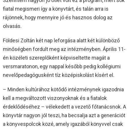
Szerintem nagyon jó ötlet volt ez a program, mert sok
fiatal megismeri így a könyvtárt, és talán arra is
rájönnek, hogy mennyire jó és hasznos dolog az
olvasás.
Földesi Zoltán két nap leforgása alatt két különböző
minőségben fordult meg az intézményben. Április 11-
én közéleti szereplőként képviseltette magát a
versmaratonon, egy nappal később pedig kollégiumi
nevelőpedagógusként tíz középiskolást kísért el.
– Minden kultúrához kötődő intézménynek igazodnia
kell a megváltozott viszonyoknak és a fiatalok
érdeklődéséhez – vélekedett a vezető főtanácsnok. A
könyvtár nagyon jól teszi, ha becsalja azt a generációt
a könyvespolcok közé, amely igazából könyvvel csak