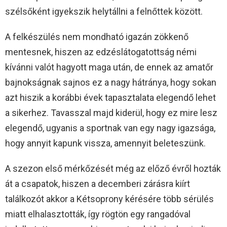
szélsőként igyekszik helytállni a felnőttek között.
A felkészülés nem mondható igazán zökkenő
mentesnek, hiszen az edzéslátogatottság némi
kívánni valót hagyott maga után, de ennek az amatőr
bajnokságnak sajnos ez a nagy hátránya, hogy sokan
azt hiszik a korábbi évek tapasztalata elegendő lehet
a sikerhez. Tavasszal majd kiderül, hogy ez mire lesz
elegendő, ugyanis a sportnak van egy nagy igazsága,
hogy annyit kapunk vissza, amennyit beleteszünk.
A szezon első mérkőzését még az előző évről hozták
át a csapatok, hiszen a decemberi zárásra kiírt
találkozót akkor a Kétsoprony kérésére több sérülés
miatt elhalasztották, így rögtön egy rangadóval