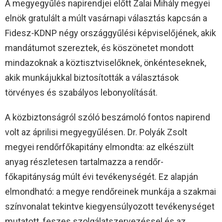
A megyegyűlés napirendjei előtt Zalai Mihály megyei
elnök gratulált a múlt vasárnapi választás kapcsán a
Fidesz-KDNP négy országgyűlési képviselőjének, akik
mandátumot szereztek, és köszönetet mondott
mindazoknak a köztisztviselőknek, önkénteseknek,
akik munkájukkal biztosították a választások
törvényes és szabályos lebonyolítását.
A közbiztonságról szóló beszámoló fontos napirend
volt az áprilisi megyegyűlésen. Dr. Polyák Zsolt
megyei rendőrfőkapitány elmondta: az elkészült
anyag részletesen tartalmazza a rendőr-
főkapitányság múlt évi tevékenységét. Ez alapján
elmondható: a megye rendőreinek munkája a szakmai
színvonalat tekintve kiegyensúlyozott tevékenységet
mutatott, feszes szolgálatszervezéssel és az