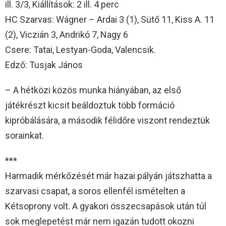
ill. 3/3, Kiállítások: 2 ill. 4 perc
HC Szarvas: Wágner – Ardai 3 (1), Sütő 11, Kiss A. 11
(2), Viczián 3, Andrikó 7, Nagy 6
Csere: Tatai, Lestyan-Goda, Valencsik.
Edző: Tusjak János
– A hétközi közös munka hiányában, az első
játékrészt kicsit beáldoztuk több formáció
kipróbálására, a második félidőre viszont rendeztük
sorainkat.
***
Harmadik mérkőzését már hazai pályán játszhatta a
szarvasi csapat, a soros ellenfél ismételten a
Kétsoprony volt. A gyakori összecsapások után túl
sok meglepetést már nem igazán tudott okozni