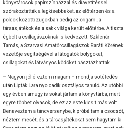
könyvtárosok papírszínházzal és diavetítéssel
szórakoztatták a legkisebbeket, az előtérben és a
polcok közötti zugokban pedig az origami, a
társasjátékok és a sakk világa került előtérbe. A tiszta
égbolt a csillagászoknak is kedvezett. Szklenár
Tamás, a Szarvasi Amatőrcsillagászok Baráti Körének
vezetője segítségével a látogatók bolygókat,
csillagokat és látványos ködöket pásztázhattak.
– Nagyon jól éreztem magam – mondja sötétedés
után Lipták Lara nyolcadik osztályos tanuló. Az utóbbi
egy évben amúgy is sokat jártam a könyvtárba, mert
egyre többet olvasok, de ez az este kicsit más volt.
Beneveztem a táncversenybe, kipróbáltam a csocsót,
néztem mesét, és a társasjátékokat sem hagytam ki.