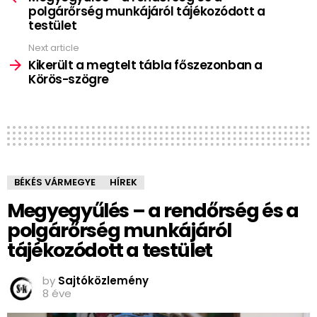
polgárőrség munkájáról tájékozódott a
testület
Next article
Kikerült a megtelt tábla főszezonban a
Körös-szögre
BÉKÉS VÁRMEGYE
HÍREK
Megyegyűlés – a rendőrség és a
polgárőrség munkájáról
tájékozódott a testület
by
Sajtóközlemény
8 éve