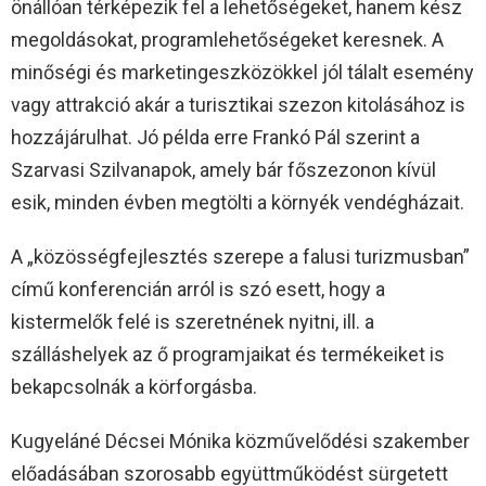
önállóan térképezik fel a lehetőségeket, hanem kész
megoldásokat, programlehetőségeket keresnek. A
minőségi és marketingeszközökkel jól tálalt esemény
vagy attrakció akár a turisztikai szezon kitolásához is
hozzájárulhat. Jó példa erre Frankó Pál szerint a
Szarvasi Szilvanapok, amely bár főszezonon kívül
esik, minden évben megtölti a környék vendégházait.
A „közösségfejlesztés szerepe a falusi turizmusban”
című konferencián arról is szó esett, hogy a
kistermelők felé is szeretnének nyitni, ill. a
szálláshelyek az ő programjaikat és termékeiket is
bekapcsolnák a körforgásba.
Kugyeláné Décsei Mónika közművelődési szakember
előadásában szorosabb együttműködést sürgetett