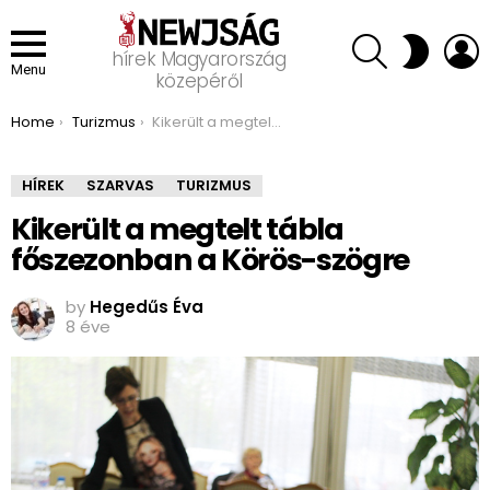
SEARCH
L
SWITCH
hírek Magyarország
SKIN
Menu
közepéről
You are here:
Home
Turizmus
Kikerült a megtelt tábla főszezonban a Körös-szögre
HÍREK
SZARVAS
TURIZMUS
Kikerült a megtelt tábla
főszezonban a Körös-szögre
by
Hegedűs Éva
8 éve