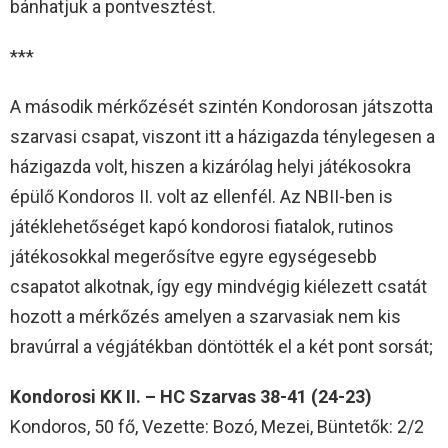
bánhatjuk a pontvesztést.
***
A második mérkőzését szintén Kondorosan játszotta
szarvasi csapat, viszont itt a házigazda ténylegesen a
házigazda volt, hiszen a kizárólag helyi játékosokra
épülő Kondoros II. volt az ellenfél. Az NBII-ben is
játéklehetőséget kapó kondorosi fiatalok, rutinos
játékosokkal megerősítve egyre egységesebb
csapatot alkotnak, így egy mindvégig kiélezett csatát
hozott a mérkőzés amelyen a szarvasiak nem kis
bravúrral a végjátékban döntötték el a két pont sorsát;
Kondorosi KK II. – HC Szarvas 38-41 (24-23)
Kondoros, 50 fő, Vezette: Bozó, Mezei, Büntetők: 2/2