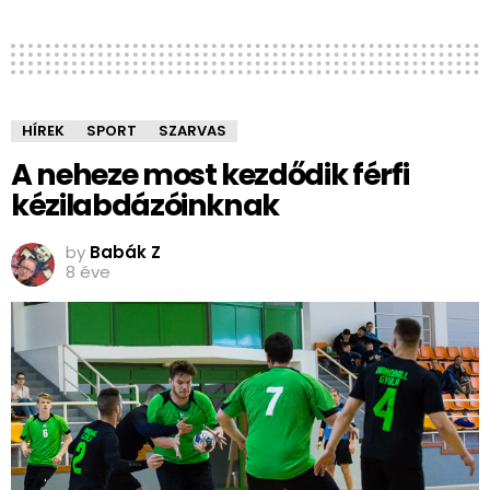
HÍREK
SPORT
SZARVAS
A neheze most kezdődik férfi
kézilabdázóinknak
by
Babák Z
8 éve