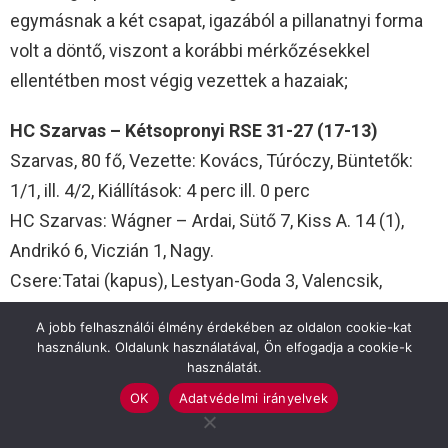
egymásnak a két csapat, igazából a pillanatnyi forma
volt a döntő, viszont a korábbi mérkőzésekkel
ellentétben most végig vezettek a hazaiak;
HC Szarvas – Kétsopronyi RSE 31-27 (17-13)
Szarvas, 80 fő, Vezette: Kovács, Túróczy, Büntetők:
1/1, ill. 4/2, Kiállítások: 4 perc ill. 0 perc
HC Szarvas: Wágner – Ardai, Sütő 7, Kiss A. 14 (1),
Andrikó 6, Viczián 1, Nagy.
Csere:Tatai (kapus), Lestyan-Goda 3, Valencsik,
Sztancsik.
A jobb felhasználói élmény érdekében az oldalon cookie-kat
Edző: Tusjak János
használunk. Oldalunk használatával, Ön elfogadja a cookie-k
használatát.
–A legfontosabb most a két pont megszerzése volt,
OK
Adatvédelmi irányelvek
így továbbra is saját kezünkbe van a sorsunk. Mellette