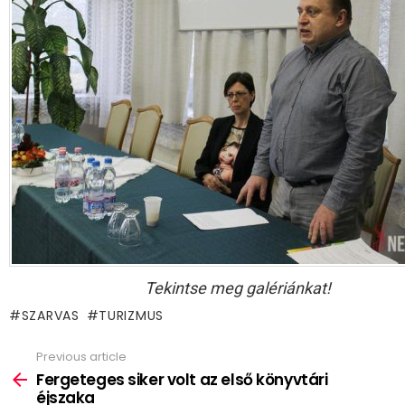
Tekintse meg galériánkat!
SZARVAS
TURIZMUS
Previous article
See
more
Fergeteges siker volt az első könyvtári
éjszaka