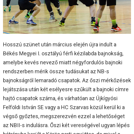
Hosszú szünet után március elején újra indult a
Békés Megyei I. osztályú férfi kézilabda bajnokság,
amelybe kevés nevező miatt négyfordulós bajnoki
rendszerben mérik össze tudásukat az NB-s
bajnokságról lemaradó csapatok. Az őszi mérkőzések
lejátszása után két esélyesre szűkült a bajnoki címre
hajtó csapatok száma, és várhatóan az Újkígyósi
Felföldi István SE vagy a HC Szarvas közül kerül ki a
végső győztes, megszerezvén ezzel a lehetőséget
az NBII-s indulásra. Őszi két vereségével ugyan lépés