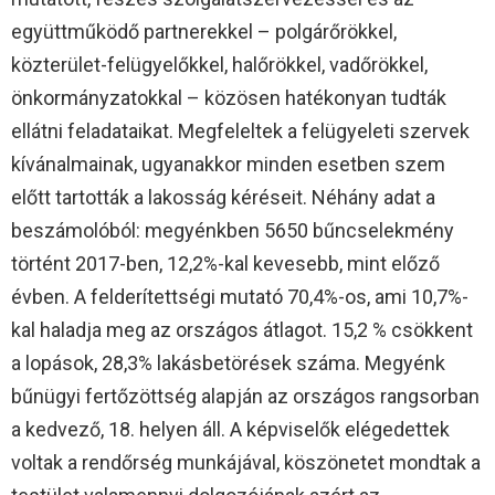
együttműködő partnerekkel – polgárőrökkel,
közterület-felügyelőkkel, halőrökkel, vadőrökkel,
önkormányzatokkal – közösen hatékonyan tudták
ellátni feladataikat. Megfeleltek a felügyeleti szervek
kívánalmainak, ugyanakkor minden esetben szem
előtt tartották a lakosság kéréseit. Néhány adat a
beszámolóból: megyénkben 5650 bűncselekmény
történt 2017-ben, 12,2%-kal kevesebb, mint előző
évben. A felderítettségi mutató 70,4%-os, ami 10,7%-
kal haladja meg az országos átlagot. 15,2 % csökkent
a lopások, 28,3% lakásbetörések száma. Megyénk
bűnügyi fertőzöttség alapján az országos rangsorban
a kedvező, 18. helyen áll. A képviselők elégedettek
voltak a rendőrség munkájával, köszönetet mondtak a