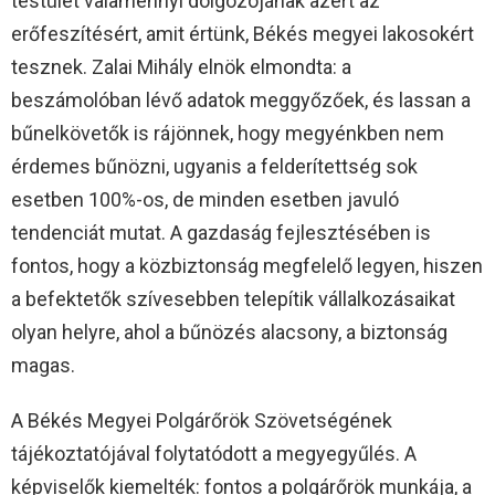
testület valamennyi dolgozójának azért az
erőfeszítésért, amit értünk, Békés megyei lakosokért
tesznek. Zalai Mihály elnök elmondta: a
beszámolóban lévő adatok meggyőzőek, és lassan a
bűnelkövetők is rájönnek, hogy megyénkben nem
érdemes bűnözni, ugyanis a felderítettség sok
esetben 100%-os, de minden esetben javuló
tendenciát mutat. A gazdaság fejlesztésében is
fontos, hogy a közbiztonság megfelelő legyen, hiszen
a befektetők szívesebben telepítik vállalkozásaikat
olyan helyre, ahol a bűnözés alacsony, a biztonság
magas.
A Békés Megyei Polgárőrök Szövetségének
tájékoztatójával folytatódott a megyegyűlés. A
képviselők kiemelték: fontos a polgárőrök munkája, a