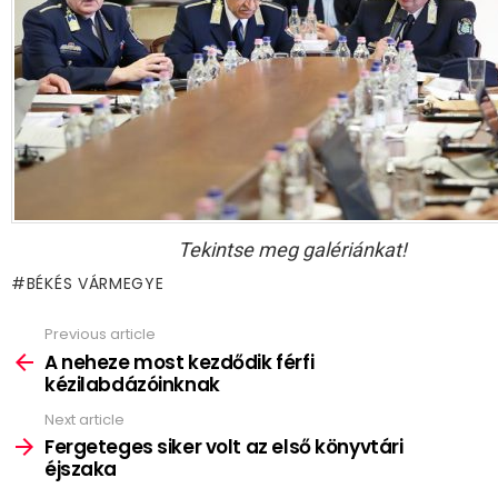
Tekintse meg galériánkat!
BÉKÉS VÁRMEGYE
Previous article
See
more
A neheze most kezdődik férfi
kézilabdázóinknak
Next article
Fergeteges siker volt az első könyvtári
éjszaka