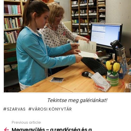
Tekintse meg galériánkat!
SZARVAS
VÁROSI KÖNYVTÁR
Previous article
See
more
Megyegyűlés – a rendőrség és a