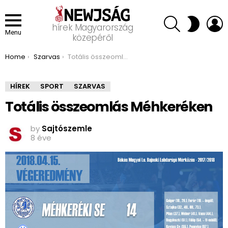
SEARCH
L
SWITCH
hírek Magyarország
SKIN
Menu
közepéről
You are here:
Home
Szarvas
Totális összeomlás Méhkeréken
HÍREK
SPORT
SZARVAS
Totális összeomlás Méhkeréken
by
Sajtószemle
8 éve