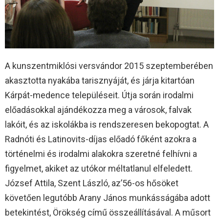
A kunszentmiklósi versvándor 2015 szeptemberében
akasztotta nyakába tarisznyáját, és járja kitartóan
Kárpát-medence településeit. Útja során irodalmi
előadásokkal ajándékozza meg a városok, falvak
lakóit, és az iskolákba is rendszeresen bekopogtat. A
Radnóti és Latinovits-díjas előadó főként azokra a
történelmi és irodalmi alakokra szeretné felhívni a
figyelmet, akiket az utókor méltatlanul elfeledett.
József Attila, Szent László, az’56-os hősöket
követően legutóbb Arany János munkásságába adott
betekintést, Örökség című összeállításával. A műsort