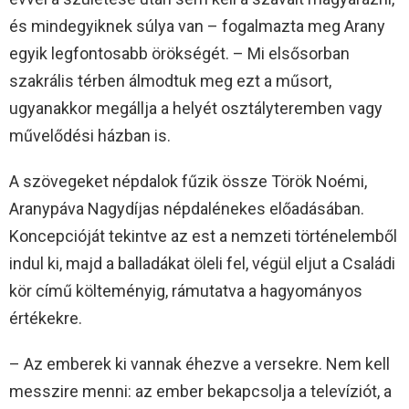
és mindegyiknek súlya van – fogalmazta meg Arany
egyik legfontosabb örökségét. – Mi elsősorban
szakrális térben álmodtuk meg ezt a műsort,
ugyanakkor megállja a helyét osztályteremben vagy
művelődési házban is.
A szövegeket népdalok fűzik össze Török Noémi,
Aranypáva Nagydíjas népdalénekes előadásában.
Koncepcióját tekintve az est a nemzeti történelemből
indul ki, majd a balladákat öleli fel, végül eljut a Családi
kör című költeményig, rámutatva a hagyományos
értékekre.
– Az emberek ki vannak éhezve a versekre. Nem kell
messzire menni: az ember bekapcsolja a televíziót, a