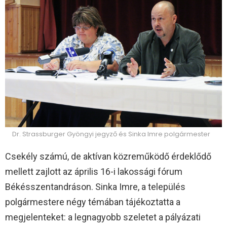
Dr. Strassburger Gyöngyi jegyző és Sinka Imre polgármester
Csekély számú, de aktívan közreműködő érdeklődő
mellett zajlott az április 16-i lakossági fórum
Békésszentandráson. Sinka Imre, a település
polgármestere négy témában tájékoztatta a
megjelenteket: a legnagyobb szeletet a pályázati