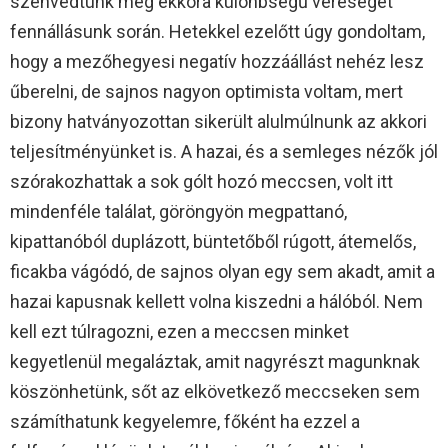
szenvedtünk még ekkora különbségű vereséget
fennállásunk során. Hetekkel ezelőtt úgy gondoltam,
hogy a mezőhegyesi negatív hozzáállást nehéz lesz
űberelni, de sajnos nagyon optimista voltam, mert
bizony hatványozottan sikerült alulmúlnunk az akkori
teljesítményünket is. A hazai, és a semleges nézők jól
szórakozhattak a sok gólt hozó meccsen, volt itt
mindenféle találat, göröngyön megpattanó,
kipattanóból duplázott, büntetőből rúgott, átemelős,
ficakba vágódó, de sajnos olyan egy sem akadt, amit a
hazai kapusnak kellett volna kiszedni a hálóból. Nem
kell ezt túlragozni, ezen a meccsen minket
kegyetlenül megaláztak, amit nagyrészt magunknak
köszönhetünk, sőt az elkövetkező meccseken sem
számíthatunk kegyelemre, főként ha ezzel a