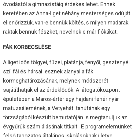
óvodástól a gimnazistáig érdekes lehet. Ennek
keretében az Anna-liget néhány mesterséges odúját
ellenőrizzük, van-e bennük költés, s milyen madarak
raktak bennük fészket, nevelnek e már fiókákat.
FÁK KORBECSLÉSE
A liget idős tölgyei, füzei, platánja, fenyői, gesztenyéi
szíl fái és hársai lesznek alanyai a fák
kormeghatározásának, melynek módszerét
sajátíthatják el az érdeklődők. A látogatóközpont
épületében a Maros-ártér egy hajdani fehér nyár
matuzsálemének, a Vetyeháti tanúfának egy
törzságából készült bemutatóján is megtanuljuk az
évgyűrűk számlálásának titkait. E programelemünket
felső tagozatos általános iskolásoknak illetve