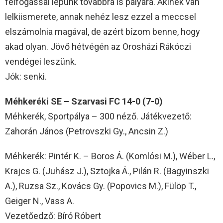
felfogással lépünk továbbra is pályára. Akinek van
lelkiismerete, annak nehéz lesz ezzel a meccsel
elszámolnia magával, de azért bízom benne, hogy
akad olyan. Jövő hétvégén az Orosházi Rákóczi
vendégei leszünk.
Jók: senki.
Méhkeréki SE – Szarvasi FC 14-0 (7-0)
Méhkerék, Sportpálya – 300 néző. Játékvezető:
Zahorán János (Petrovszki Gy., Ancsin Z.)
Méhkerék: Pintér K. – Boros Á. (Komlósi M.), Wéber L.,
Krajcs G. (Juhász J.), Sztojka Á., Pilán R. (Bagyinszki
A.), Ruzsa Sz., Kovács Gy. (Popovics M.), Fülöp T.,
Geiger N., Vass A.
Vezetőedző: Bíró Róbert