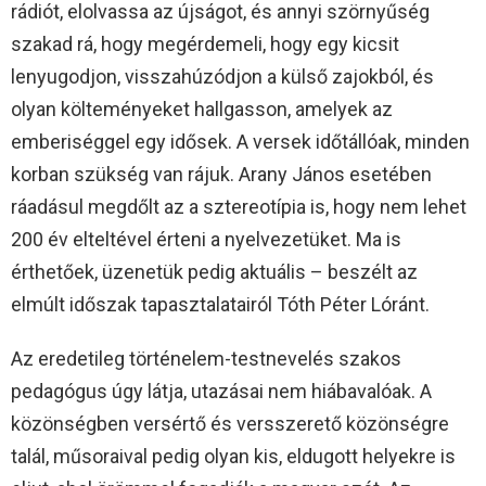
rádiót, elolvassa az újságot, és annyi szörnyűség
szakad rá, hogy megérdemeli, hogy egy kicsit
lenyugodjon, visszahúzódjon a külső zajokból, és
olyan költeményeket hallgasson, amelyek az
emberiséggel egy idősek. A versek időtállóak, minden
korban szükség van rájuk. Arany János esetében
ráadásul megdőlt az a sztereotípia is, hogy nem lehet
200 év elteltével érteni a nyelvezetüket. Ma is
érthetőek, üzenetük pedig aktuális – beszélt az
elmúlt időszak tapasztalatairól Tóth Péter Lóránt.
Az eredetileg történelem-testnevelés szakos
pedagógus úgy látja, utazásai nem hiábavalóak. A
közönségben versértő és versszerető közönségre
talál, műsoraival pedig olyan kis, eldugott helyekre is