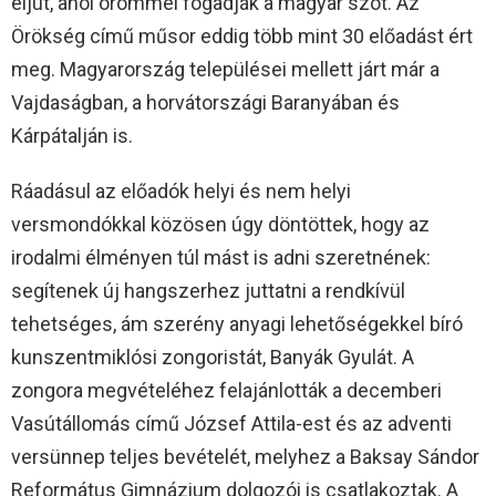
eljut, ahol örömmel fogadják a magyar szót. Az
Örökség című műsor eddig több mint 30 előadást ért
meg. Magyarország települései mellett járt már a
Vajdaságban, a horvátországi Baranyában és
Kárpátalján is.
Ráadásul az előadók helyi és nem helyi
versmondókkal közösen úgy döntöttek, hogy az
irodalmi élményen túl mást is adni szeretnének:
segítenek új hangszerhez juttatni a rendkívül
tehetséges, ám szerény anyagi lehetőségekkel bíró
kunszentmiklósi zongoristát, Banyák Gyulát. A
zongora megvételéhez felajánlották a decemberi
Vasútállomás című József Attila-est és az adventi
versünnep teljes bevételét, melyhez a Baksay Sándor
Református Gimnázium dolgozói is csatlakoztak. A