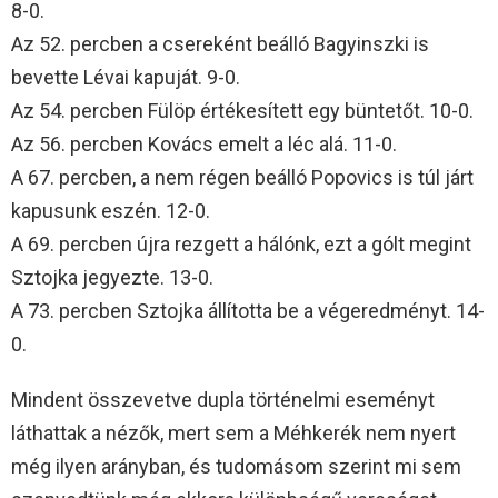
8-0.
Az 52. percben a csereként beálló Bagyinszki is
bevette Lévai kapuját. 9-0.
Az 54. percben Fülöp értékesített egy büntetőt. 10-0.
Az 56. percben Kovács emelt a léc alá. 11-0.
A 67. percben, a nem régen beálló Popovics is túl járt
kapusunk eszén. 12-0.
A 69. percben újra rezgett a hálónk, ezt a gólt megint
Sztojka jegyezte. 13-0.
A 73. percben Sztojka állította be a végeredményt. 14-
0.
Mindent összevetve dupla történelmi eseményt
láthattak a nézők, mert sem a Méhkerék nem nyert
még ilyen arányban, és tudomásom szerint mi sem