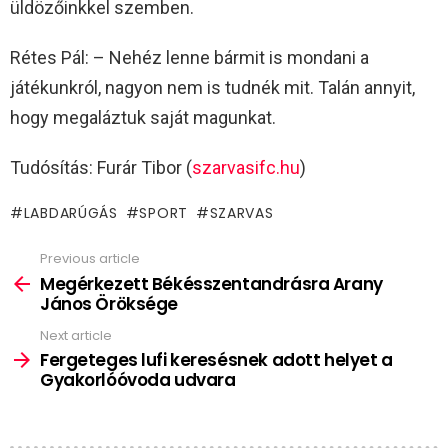
üldözőinkkel szemben.
Rétes Pál: – Nehéz lenne bármit is mondani a
játékunkról, nagyon nem is tudnék mit. Talán annyit,
hogy megaláztuk saját magunkat.
Tudósítás: Furár Tibor (
szarvasifc.hu
)
LABDARÚGÁS
SPORT
SZARVAS
Previous article
See
more
Megérkezett Békésszentandrásra Arany
János Öröksége
Next article
Fergeteges lufi keresésnek adott helyet a
Gyakorlóóvoda udvara