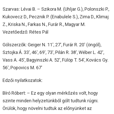
Szarvas: Lévai B. – Szikora M. (Uhljar G.), Polonszki P.,
Kukovecz D., Pecznik P. (Enabulele S.), Zima D., Klimaj
Z., Kriska N., Farkas N., Furár R., Magyar M.
Vezetőedző: Rétes Pál
Gólszerzők: Geiger N. 11′, 27′, Furár R. 20′ (öngól),
Sztojka Á. 33′, 46′, 69′, 73′, Pilán R. 38′, Wéber L. 42′,
Vass A. 45′, Bagyinszki A. 52′, Fülöp T. 54′, Kovács Gy.
56′, Popovics M. 67′
Edzői nyilatkozatok:
Bíró Róbert: – Ez egy olyan mérkőzés volt, hogy
szinte minden helyzetünkből gólt tudtunk rúgni.
Örülök, hogy növelni tudtuk az előnyünket az