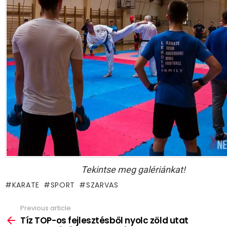
Tekintse meg galériánkat!
KARATE
SPORT
SZARVAS
Previous article
See
more
Tíz TOP-os fejlesztésből nyolc zöld utat