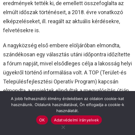
eredmények tették ki, de emellett összefoglalta az
elmúlt időszak történéseit, a 2018. évre vonatkozó
elképzeléseket, ill. reagált az aktuális kérdésekre,
felvetésekre is.
A nagyközség első embere elöljáróban elmondta,
szándékosan egy választás utáni időpontra időzítette
a fórum napját, mivel elsődleges célja a lakosság helyi
ügyekről történő informálása volt. A TOP (Terület-és
Településfejlesztési Operatív Program) kapcsán
elmondta, a projektek elindultak a megvalósítás útján,
A jobb felhasználói élmény érdekében az oldalon cookie-kat
sok közülük jelenleg tervezés és közbeszerzés alatt
használunk. Oldalunk használatával, Ön elfogadja a cookie-k
áll. A várható befejezések 2018 októbere és 2020
használatát.
között valószínűsíthetőek, attól függően, hogy a
OK
Adatvédelmi irányelvek
beadási dátum melyik évre volt datálható.