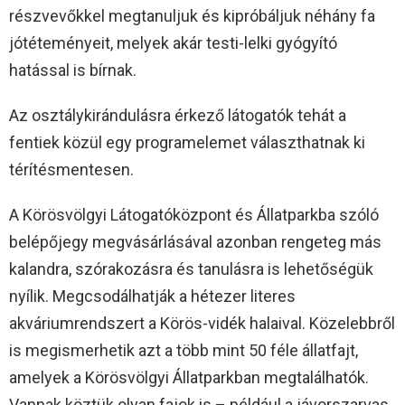
részvevőkkel megtanuljuk és kipróbáljuk néhány fa
jótéteményeit, melyek akár testi-lelki gyógyító
hatással is bírnak.
Az osztálykirándulásra érkező látogatók tehát a
fentiek közül egy programelemet választhatnak ki
térítésmentesen.
A Körösvölgyi Látogatóközpont és Állatparkba szóló
belépőjegy megvásárlásával azonban rengeteg más
kalandra, szórakozásra és tanulásra is lehetőségük
nyílik. Megcsodálhatják a hétezer literes
akváriumrendszert a Körös-vidék halaival. Közelebbről
is megismerhetik azt a több mint 50 féle állatfajt,
amelyek a Körösvölgyi Állatparkban megtalálhatók.
Vannak köztük olyan fajok is – például a jávorszarvas