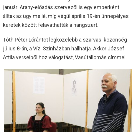
januári Arany-­előadás szervezői is egy emberként
álltak az ügy mellé, míg végül április 19-én ünnepélyes
keretek között felavathatták a hangszert.
Tóth Péter Lórántot legközelebb a szarvasi közönség
július 8-án, a Vízi Színházban hallhatja. Akkor József
Attila verseiből hoz válogatást, Vasútállomás címmel.