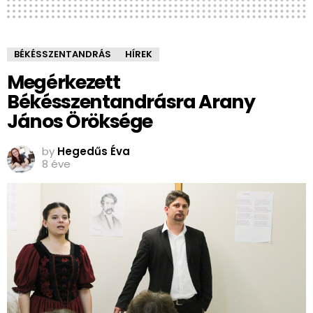
BÉKÉSSZENTANDRÁS
HÍREK
Megérkezett
Békésszentandrásra Arany
János Öröksége
by
Hegedűs Éva
8 éve