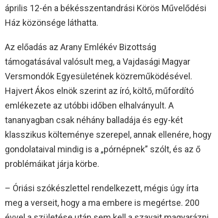
április 12-én a békésszentandrási Körös Művelődési
Ház közönsége láthatta.
Az előadás az Arany Emlékév Bizottság
támogatásával valósult meg, a Vajdasági Magyar
Versmondók Egyesületének közreműködésével.
Hajvert Ákos elnök szerint az író, költő, műfordító
emlékezete az utóbbi időben elhalványult. A
tananyagban csak néhány balladája és egy-két
klasszikus költeménye szerepel, annak ellenére, hogy
gondolataival mindig is a „pórnépnek” szólt, és az ő
problémáikat járja körbe.
– Óriási szókészlettel rendelkezett, mégis úgy írta
meg a verseit, hogy a ma embere is megértse. 200
évvel a születése után sem kell a szavait magyarázni,