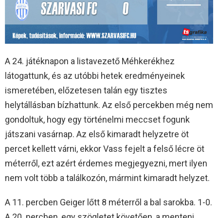
A 24. játéknapon a listavezető Méhkerékhez
látogattunk, és az utóbbi hetek eredményeinek
ismeretében, előzetesen talán egy tisztes
helytállásban bízhattunk. Az első percekben még nem
gondoltuk, hogy egy történelmi meccset fogunk
játszani vasárnap. Az első kimaradt helyzetre öt
percet kellett várni, ekkor Vass fejelt a felső lécre öt
méterről, ezt azért érdemes megjegyezni, mert ilyen
nem volt több a találkozón, mármint kimaradt helyzet.
A 11. percben Geiger lőtt 8 méterről a bal sarokba. 1-0.
A 20. percben, egy szögletet követően, a menteni