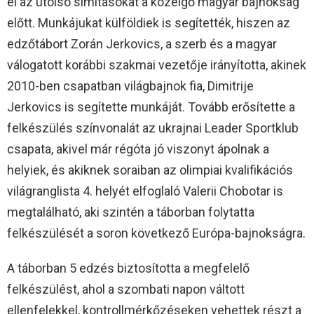
el az utolsó simításokat a közelgő magyar bajnokság
előtt. Munkájukat külföldiek is segítették, hiszen az
edzőtábort Zorán Jerkovics, a szerb és a magyar
válogatott korábbi szakmai vezetője irányította, akinek
2010-ben csapatban világbajnok fia, Dimitrije
Jerkovics is segítette munkáját. Tovább erősítette a
felkészülés színvonalát az ukrajnai Leader Sportklub
csapata, akivel már régóta jó viszonyt ápolnak a
helyiek, és akiknek soraiban az olimpiai kvalifikációs
világranglista 4. helyét elfoglaló Valerii Chobotar is
megtalálható, aki szintén a táborban folytatta
felkészülését a soron következő Európa-bajnokságra.
A táborban 5 edzés biztosította a megfelelő
felkészülést, ahol a szombati napon váltott
ellenfelekkel, kontrollmérkőzéseken vehettek részt a