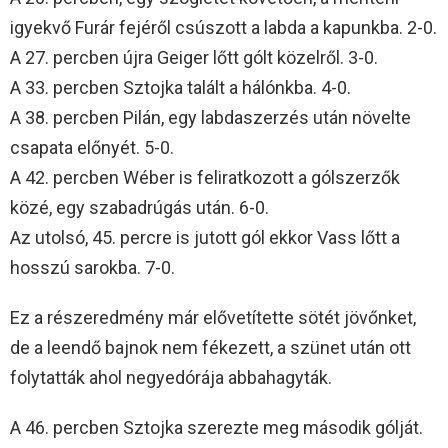
igyekvő Furár fejéről csúszott a labda a kapunkba. 2-0.
A 27. percben újra Geiger lőtt gólt közelről. 3-0.
A 33. percben Sztojka talált a hálónkba. 4-0.
A 38. percben Pilán, egy labdaszerzés után növelte
csapata előnyét. 5-0.
A 42. percben Wéber is feliratkozott a gólszerzők
közé, egy szabadrúgás után. 6-0.
Az utolsó, 45. percre is jutott gól ekkor Vass lőtt a
hosszú sarokba. 7-0.
Ez a részeredmény már elővetítette sötét jövőnket,
de a leendő bajnok nem fékezett, a szünet után ott
folytatták ahol negyedórája abbahagyták.
A 46. percben Sztojka szerezte meg második gólját.