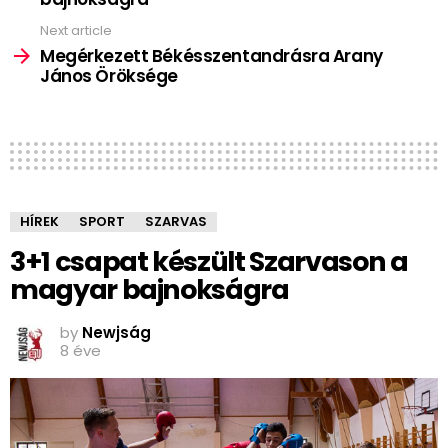
Next article
Megérkezett Békésszentandrásra Arany
János Öröksége
HÍREK
SPORT
SZARVAS
3+1 csapat készült Szarvason a
magyar bajnokságra
by
Newjság
8 éve