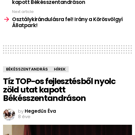
kapott Békésszentandráson
Next article
Osztálykirándulásra fel! Irány a Körösvölgyi
Állatpark!
BÉKÉSSZENTANDRÁS
HÍREK
Tíz TOP-os fejlesztésből nyolc
zöld utat kapott
Békésszentandráson
by
Hegedűs Éva
8 éve