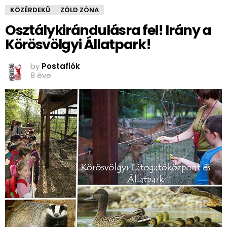
KÖZÉRDEKŰ
ZÖLD ZÓNA
Osztálykirándulásra fel! Irány a
Körösvölgyi Állatpark!
by
Postafiók
8 éve