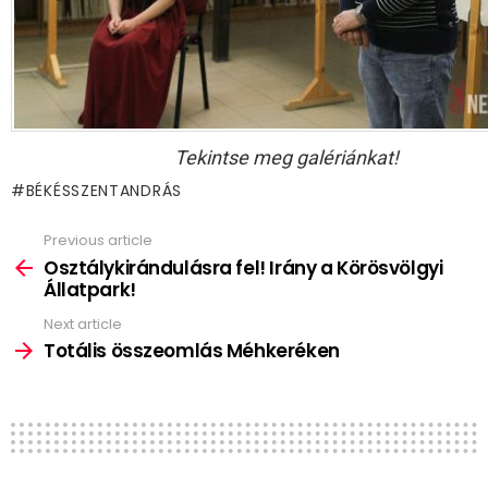
Tekintse meg galériánkat!
BÉKÉSSZENTANDRÁS
Previous article
See
more
Osztálykirándulásra fel! Irány a Körösvölgyi
Állatpark!
Next article
Totális összeomlás Méhkeréken