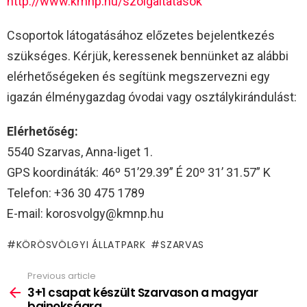
http://www.kmnp.hu/szolgaltatasok
Csoportok látogatásához előzetes bejelentkezés
szükséges. Kérjük, keressenek bennünket az alábbi
elérhetőségeken és segítünk megszervezni egy
igazán élménygazdag óvodai vagy osztálykirándulást:
Elérhetőség:
5540 Szarvas, Anna-liget 1.
GPS koordináták: 46º 51’29.39” É 20º 31’ 31.57” K
Telefon: +36 30 475 1789
E-mail: korosvolgy@kmnp.hu
KÖRÖSVÖLGYI ÁLLATPARK
SZARVAS
Previous article
See
more
3+1 csapat készült Szarvason a magyar
bajnokságra