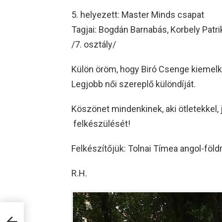
5. helyezett: Master Minds csapat
Tagjai: Bogdán Barnabás, Korbely Patri
/7. osztály/
Külön öröm, hogy Biró Csenge kiemelk
Legjobb női szereplő különdíját.
Köszönet mindenkinek, aki ötletekkel,
felkészülését!
Felkészítőjük: Tolnai Tímea angol-föld
R.H.