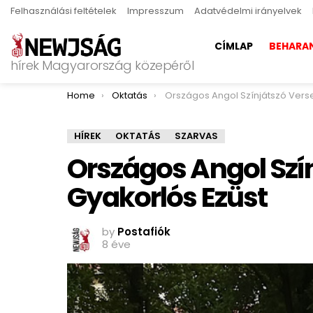
Felhasználási feltételek
Impresszum
Adatvédelmi irányelvek
CÍMLAP
BEHARA
hírek Magyarország közepéről
You are here:
Home
Oktatás
Országos Angol Színjátszó Verseny: Gyakorlós 
HÍREK
OKTATÁS
SZARVAS
Országos Angol Szí
Gyakorlós Ezüst
by
Postafiók
8 éve