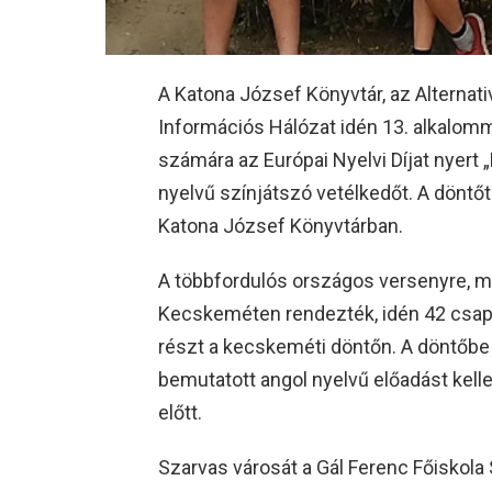
A Katona József Könyvtár, az Alternati
Információs Hálózat idén 13. alkalomm
számára az Európai Nyelvi Díjat nyert 
nyelvű színjátszó vetélkedőt. A döntő
Katona József Könyvtárban.
A többfordulós országos versenyre, 
Kecskeméten rendezték, idén 42 csapa
részt a kecskeméti döntőn. A döntőbe
bemutatott angol nyelvű előadást kell
előtt.
Szarvas városát a Gál Ferenc Főiskola 