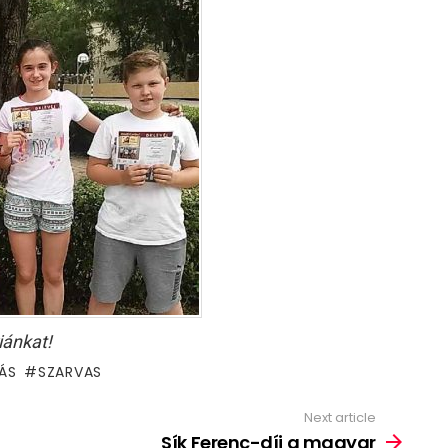
iánkat!
ÁS
SZARVAS
Next article
Sík Ferenc-díj a magyar