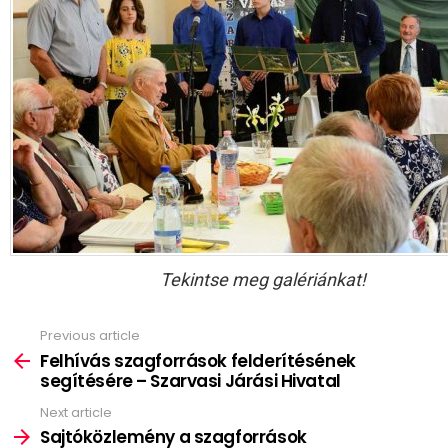
Tekintse meg galériánkat!
Previous article
See
more
Felhívás szagforrások felderítésének
segítésére – Szarvasi Járási Hivatal
Next article
Sajtóközlemény a szagforrások