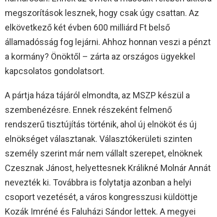
megszorítások lesznek, hogy csak úgy csattan. Az
elkövetkező két évben 600 milliárd Ft belső
államadósság fog lejárni. Ahhoz honnan veszi a pénzt
a kormány? Önöktől – zárta az országos ügyekkel
kapcsolatos gondolatsort.
A pártja háza tájáról elmondta, az MSZP készül a
szembenézésre. Ennek részeként felmenő
rendszerű tisztújítás történik, ahol új elnököt és új
elnökséget választanak. Választókerületi szinten
személy szerint már nem vállalt szerepet, elnöknek
Czesznak Jánost, helyettesnek Králikné Molnár Annát
nevezték ki. Továbbra is folytatja azonban a helyi
csoport vezetését, a város kongresszusi küldöttje
Kozák Imréné és Faluházi Sándor lettek. A megyei