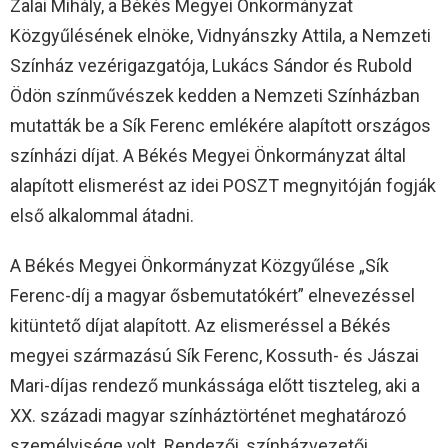
Zalai Mihály, a Békés Megyei Önkormányzat
Közgyűlésének elnöke, Vidnyánszky Attila, a Nemzeti
Színház vezérigazgatója, Lukács Sándor és Rubold
Ödön színművészek kedden a Nemzeti Színházban
mutatták be a Sík Ferenc emlékére alapított országos
színházi díjat. A Békés Megyei Önkormányzat által
alapított elismerést az idei POSZT megnyitóján fogják
első alkalommal átadni.
A Békés Megyei Önkormányzat Közgyűlése „Sík
Ferenc-díj a magyar ősbemutatókért” elnevezéssel
kitüntető díjat alapított. Az elismeréssel a Békés
megyei származású Sík Ferenc, Kossuth- és Jászai
Mari-díjas rendező munkássága előtt tiszteleg, aki a
XX. századi magyar színháztörténet meghatározó
személyisége volt. Rendezői, színházvezetői