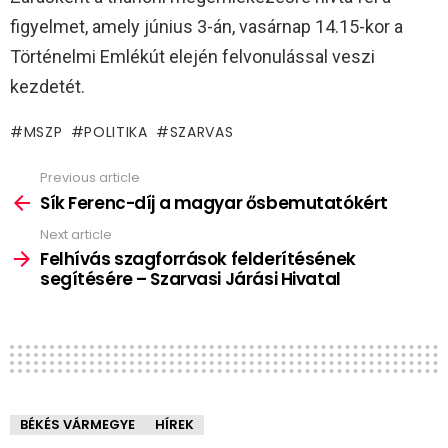
figyelmet, amely június 3-án, vasárnap 14.15-kor a
Történelmi Emlékút elején felvonulással veszi
kezdetét.
MSZP
POLITIKA
SZARVAS
Previous article
See
more
Sík Ferenc-díj a magyar ősbemutatókért
Next article
Felhívás szagforrások felderítésének
segítésére – Szarvasi Járási Hivatal
BÉKÉS VÁRMEGYE
HÍREK