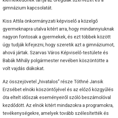
gimnázium kapcsolatát.
Kiss Attila önkormányzati képviselő a közelgő
gyermeknapra utalva kitért arra, hogy mindannyiuknak
nagyon fontosak a gyermekek, és ezt többek között
úgy tudják kifejezni, hogy szeretik azt a gimnáziumot,
ahová jártak. Szarvas Város Képviselő-testülete és
Babák Mihály polgármester nevében köszöntötte a
volt vajdás diákokat.
Az összejövetel „hivatalos” része Tóthné Jansik
Erzsébet elnöki köszöntőjével és az előző közgyűlés
óta eltelt időszak eseményeiről szóló beszámolóval
kezdődött. Az elnök kitért mindazokra a programokra,
tevékenységekre, amelyek tovább szélesítették és