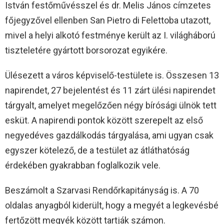
István festőművésszel és dr. Melis János címzetes
főjegyzővel ellenben San Pietro di Felettoba utazott,
mivel a helyi alkotó festménye került az I. világháború
tiszteletére gyártott borsorozat egyikére.
Ülésezett a város képviselő-testülete is. Összesen 13
napirendet, 27 bejelentést és 11 zárt ülési napirendet
tárgyalt, amelyet megelőzően négy bírósági ülnök tett
esküt. A napirendi pontok között szerepelt az első
negyedéves gazdálkodás tárgyalása, ami ugyan csak
egyszer kötelező, de a testület az átláthatóság
érdekében gyakrabban foglalkozik vele.
Beszámolt a Szarvasi Rendőrkapitányság is. A 70
oldalas anyagból kiderült, hogy a megyét a legkevésbé
fertőzött megyék között tartják számon.