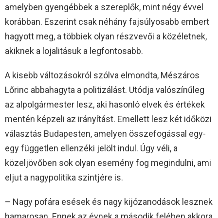
amelyben gyengébbek a szereplők, mint négy évvel
korábban. Eszerint csak néhány fajsúlyosabb embert
hagyott meg, a többiek olyan részvevői a közéletnek,
akiknek a lojalitásuk a legfontosabb.
A kisebb változásokról szólva elmondta, Mészáros
Lőrinc abbahagyta a politizálást. Utódja valószínűleg
az alpolgármester lesz, aki hasonló elvek és értékek
mentén képzeli az irányítást. Emellett lesz két időközi
választás Budapesten, amelyen összefogással egy-
egy független ellenzéki jelölt indul. Úgy véli, a
közeljövőben sok olyan esemény fog megindulni, ami
eljut a nagypolitika szintjére is.
– Nagy pofára esések és nagy kijózanodások lesznek
hamarosan. Ennek az évnek a második felében akkora