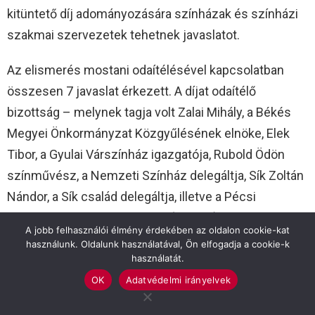
kitüntető díj adományozására színházak és színházi
szakmai szervezetek tehetnek javaslatot.
Az elismerés mostani odaítélésével kapcsolatban
összesen 7 javaslat érkezett. A díjat odaítélő
bizottság – melynek tagja volt Zalai Mihály, a Békés
Megyei Önkormányzat Közgyűlésének elnöke, Elek
Tibor, a Gyulai Várszínház igazgatója, Rubold Ödön
színművész, a Nemzeti Színház delegáltja, Sík Zoltán
Nándor, a Sík család delegáltja, illetve a Pécsi
Országos Színházi Találkozó (POSZT) két válogatója,
A jobb felhasználói élmény érdekében az oldalon cookie-kat
Árkosi Árpád rendező a Magyar Teátrumi Társaság
használunk. Oldalunk használatával, Ön elfogadja a cookie-k
használatát.
részéről, és Kovács Dezső kritikus, szerkesztő a
Magyar Színházi Társaság részéről- 2018. május 14-
OK
Adatvédelmi irányelvek
én ülésezett a pesti Megyeházán. A testület