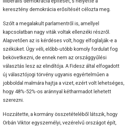
illiberális demokrácia építését, s helyette a
keresztény demokrácia erősítését célozta meg.
Szólt a megalakult parlamentről is, amellyel
kapcsolatban nagy viták voltak ellenzéki részről.
Alapvetően az is kérdéses volt, hogy elfoglalják-e a
széküket. Úgy véli, előbb-utóbb komoly fordulat fog
bekövetkezni, de ennek nem az országgyűlési
választás lesz az elindítója. A Fidesz által elfogadott
új választójogi törvény ugyanis egyértelműen a
jobboldal malmára hajtja a vizet, ezért volt lehetséges,
hogy 48%-52%-os aránnyal kétharmadot lehetett
szerezni.
Hozzátette, a kormány összetételéből látszik, hogy
Orbán Viktor egyszemélyi, vezérelvű országot épít,