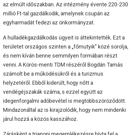
az elmúlt időszakban. Az intézmény évente 220-230
millió Ft-tal gazdálkodik, amelynek csupán az
egyharmadát fedezi az önkormányzat.
A hulladékgazdálkodás ügyeit is áttekintették. Ezt a
területet országos szinten a „főmutyik” közé sorolja,
és nem kíván benne semmilyen formában részt
venni. A Körös-menti TDM részéről Bogdán Tamás
számolt be a működésükről és a turizmus
helyzetéről. Ebből kiderült, hogy nőtt a
vendégéjszakák száma, s ezzel együtt az
idegenforgalmi adóbevétel is megtöbbszöröződött.
Mindazonáltal az is kirajzolódik, hogy nem mindenki
járul hozzá a közös kasszához.
Zárásként a trianoni megemlékezésre hívta fel a