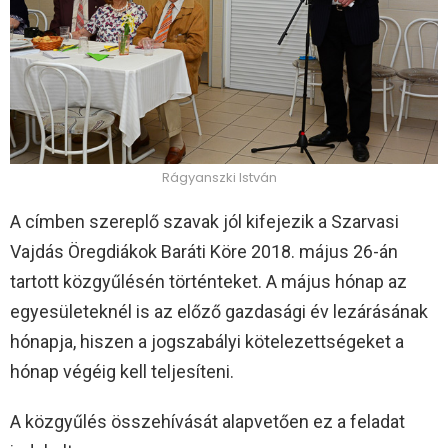
Rágyanszki István
A címben szereplő szavak jól kifejezik a Szarvasi
Vajdás Öregdiákok Baráti Köre 2018. május 26-án
tartott közgyűlésén történteket. A május hónap az
egyesületeknél is az előző gazdasági év lezárásának
hónapja, hiszen a jogszabályi kötelezettségeket a
hónap végéig kell teljesíteni.
A közgyűlés összehívását alapvetően ez a feladat