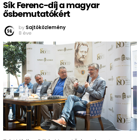
Sík Ferenc-díj a magyar
ősbemutatókért
by
Sajtóközlemény
8 éve