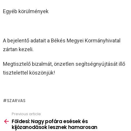
Egyéb körülmények
A bejelentő adatait a Békés Megyei Kormányhivatal
zártan kezeli.
Megtisztelő bizalmát, önzetlen segítségnyújtását illő
tisztelettel köszönjük!
SZARVAS
Previous article
See
more
Földesi: Nagy pofára esések és
kijózanodások lesznek hamarosan