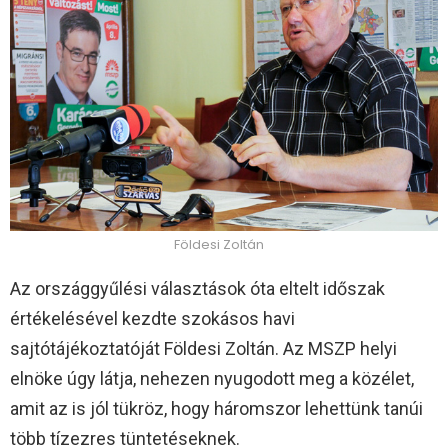
Földesi Zoltán
Az országgyűlési választások óta eltelt időszak
értékelésével kezdte szokásos havi
sajtótájékoztatóját Földesi Zoltán. Az MSZP helyi
elnöke úgy látja, nehezen nyugodott meg a közélet,
amit az is jól tükröz, hogy háromszor lehettünk tanúi
több tízezres tüntetéseknek.