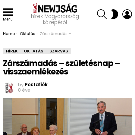
SEARCH
L
SWITCH
hírek Magyarország
SKIN
Menu
közepéről
You are here:
Home
Oktatás
Zárszámadás – születésnap – visszaemlékezés
HÍREK
OKTATÁS
SZARVAS
Zárszámadás – születésnap –
visszaemlékezés
by
Postafiók
8 éve