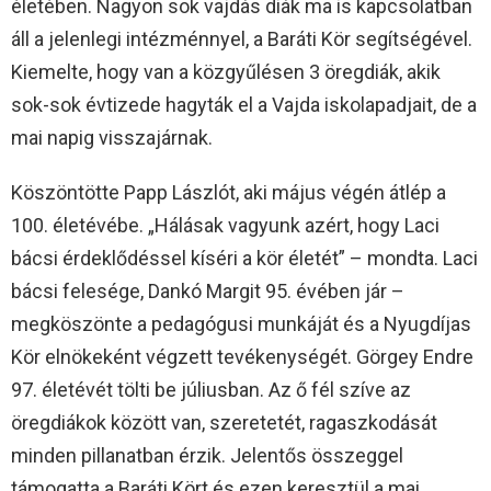
életében. Nagyon sok vajdás diák ma is kapcsolatban
áll a jelenlegi intézménnyel, a Baráti Kör segítségével.
Kiemelte, hogy van a közgyűlésen 3 öregdiák, akik
sok-sok évtizede hagyták el a Vajda iskolapadjait, de a
mai napig visszajárnak.
Köszöntötte Papp Lászlót, aki május végén átlép a
100. életévébe. „Hálásak vagyunk azért, hogy Laci
bácsi érdeklődéssel kíséri a kör életét” – mondta. Laci
bácsi felesége, Dankó Margit 95. évében jár –
megköszönte a pedagógusi munkáját és a Nyugdíjas
Kör elnökeként végzett tevékenységét. Görgey Endre
97. életévét tölti be júliusban. Az ő fél szíve az
öregdiákok között van, szeretetét, ragaszkodását
minden pillanatban érzik. Jelentős összeggel
támogatta a Baráti Kört és ezen keresztül a mai