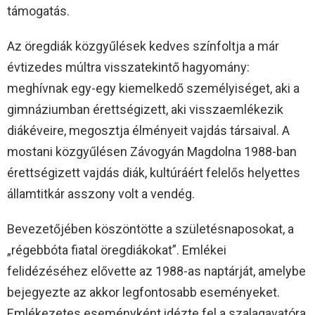
támogatás.
Az öregdiák közgyűlések kedves színfoltja a már
évtizedes múltra visszatekintő hagyomány:
meghívnak egy-egy kiemelkedő személyiséget, aki a
gimnáziumban érettségizett, aki visszaemlékezik
diákéveire, megosztja élményeit vajdás társaival. A
mostani közgyűlésen Závogyán Magdolna 1988-ban
érettségizett vajdás diák, kultúráért felelős helyettes
államtitkár asszony volt a vendég.
Bevezetőjében köszöntötte a születésnaposokat, a
„régebbóta fiatal öregdiákokat”. Emlékei
felidézéséhez elővette az 1988-as naptárját, amelybe
bejegyezte az akkor legfontosabb eseményeket.
Emlékezetes eseményként idézte fel a szalagavatóra