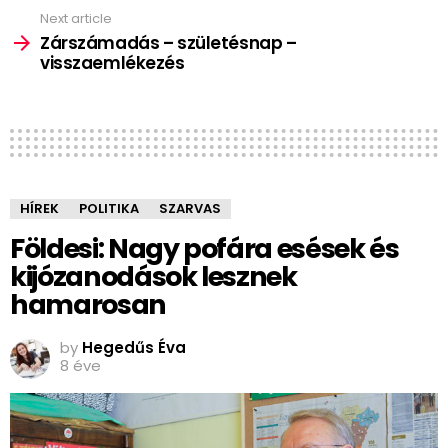
Next article
Zárszámadás – születésnap –
visszaemlékezés
HÍREK
POLITIKA
SZARVAS
Földesi: Nagy pofára esések és
kijózanodások lesznek
hamarosan
by
Hegedűs Éva
8 éve