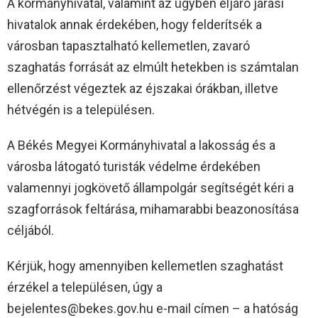
A kormányhivatal, valamint az ügyben eljáró járási
hivatalok annak érdekében, hogy felderítsék a
városban tapasztalható kellemetlen, zavaró
szaghatás forrását az elmúlt hetekben is számtalan
ellenőrzést végeztek az éjszakai órákban, illetve
hétvégén is a településen.
A Békés Megyei Kormányhivatal a lakosság és a
városba látogató turisták védelme érdekében
valamennyi jogkövető állampolgár segítségét kéri a
szagforrások feltárása, mihamarabbi beazonosítása
céljából.
Kérjük, hogy amennyiben kellemetlen szaghatást
érzékel a településen, úgy a
bejelentes@bekes.gov.hu e-mail címen – a hatóság