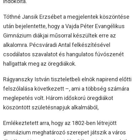
indokolta.
Tóthné Jansik Erzsébet a megjelentek köszöntése
után bejelentette, hogy a Vajda Péter Evangélikus
Gimnázium diákjai műsorral készültek erre az
alkalomra. Pécsváradi Antal felkészítésével
csodálatos szavalatot és hangulatos fúvószenét
hallgattak meg az öregdiákok.
Rágyanszky István tiszteletbeli elnök napirend előtti
felszólalása következett –, ami a többség számára
meglepetés volt. Három időskorú öregdiákot
köszöntött születésnapjuk alkalmából,
Emlékeztetett arra, hogy az 1802-ben létrejött
gimnázium meghatározó szerepet játszik a város