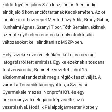
küldöttgyűlés július 8-án lesz, június 5-én pedig
elnökjelölő konvenciót tartanak Kecskeméten. Az öt
induló között szerepel Mesterházy Attila, Bródy Gábor,
Kunhalmi Ágnes, Szanyi Tibor, Tóth Bertalan, akiknek
szerinte győzelem esetén komoly strukturális
változásokat kell elindítani az MSZP-ben.
Helyi vizekre evezve elsőként két olaszországi
látogatásról tett említést. Egyike ezeknek a toscanai
testvérvárosba, Bucinebe vezetett, ahol 15.
alkalommal rendezték meg a régiók fesztiválját. A
várost a Tessedik táncegyüttes, a Szarvasi
Gyermekélelmezési Nonprofit Kft. és egy
önkormányzati delegáció képviselte, az ő
vezetésével. Hodálik Pál alpolgármester Korbely