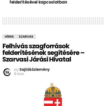
felderítésével kapcsolatban
HÍREK
SZARVAS
Felhívás szagforrások
felderítésének segítésére –
Szarvasi Járási Hivatal
by
Sajtóközlemény
8 éve