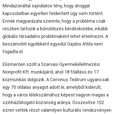
Mindazonáltal sajnálatos tény, hogy droggal
kapcsolatban egyetlen felderített ügy sem történt.
Ennek magyarázata szerinte, hogy a probléma csak
részben tartozik a bűnüldözés kérdéskörébe, inkább
globális társadalmi problémaként lehet értelmezni. A
beszámolót egyébként egyedül Gajdos Attila nem
fogadta el.
Elismerően szólt a Szarvasi Gyermekélelmezési
Nonprofit Kft. munkájáról, ahol 18 főállású és 17
közmunkás dolgozik. A Cervinus Teátrum ugyancsak
egy 70 oldalas anyagot adott le, amelyből kiderült,
hogy a város lélekszámához képest nagyon magas a
színházlátogató közönség aránya. Összesítve 102
ezren vettek részt valamilyen kulturális rendezvényen