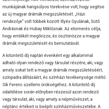
munkájának hangsúlyos törekvése volt, hogy segítse
az új magyar drámák megszületését. „Házi
rendezője” volt többek között Illyés Gyulának, Sütő
Andrásnak és Hubay Miklósnak. Az elismerés célja,
hogy emlékét megőrizze, és ösztönözze a magyar
drámák megszületését és bemutatását.
A kitüntető díj naptári évenként egy alkalommal
adható olyan rendező vagy társulat részére, aki, vagy
amely sokat tett a magyar drámák megszületéséért,
színpadra állításáért, és színházi tevékenysége méltó
Sík Ferenc szellemi örökségéhez. A kitüntető díj
odaítélése során előnyben részesül azon rendező
vagy társulat, aki, vagy amely a népművészet, a
néptánc értékeit is beépíti színházművészetébe. A