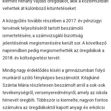
kiemelt néhány vajdás öregdiákot, akik a közelmúltban
vehettek át különböző kitüntetéseket.
A közgyűlés további részében a 2017. év pénzügyi
tervének teljesítéséről tartott beszámoló
ismertetésére, a számvizsgáló bizottság
jelentésének megismerésére került sor. A következő
napirendben pedig megismerhették az öregdiákok a
2018. év költségvetési tervét.
Mindig nagy érdeklődés kíséri a gimnáziumban folyó
munkáról szóló fényképes beszámolót. Kitajkáné
Szántai Mária részletesen beszámolt arról a sok-sok
tevékenységről, versenyeredményről, amely az iskola
hírnevét öregbíti. Többször is kiemelte, nagyon fontos
számukra az öregdiákoktól kapott anyagi és erkölcsi