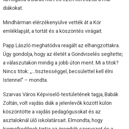
diákokat.
Mindhárman elérzékenyülve vették át a Kör
emléklapját, a tortát és a köszöntés virágait.
Papp László meghatódva reagált az elhangzottakra.
Úgy gondolja, hogy az életét a Gondviselés segítette;
a válaszutakon mindig a jobb úton ment. Mi a titok?
Nincs titok: „…tisztességgel, becsülettel kell élni
Istennel” – mondta.
Szarvas Város Képviselő-testületének tagja, Babák
Zoltán, volt vajdás diák a jelenlevők között külön
köszöntötte a vajdás pedagógusokat és az
asztaloknál ülő iskolatársait. Elmondta, hogy
kiemelkedőnek tartja az öregdiák szervezet és a