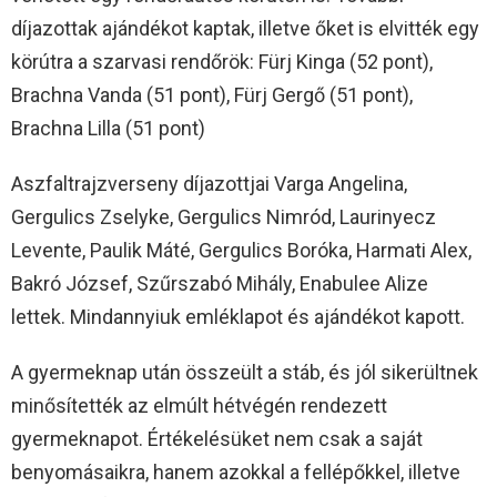
díjazottak ajándékot kaptak, illetve őket is elvitték egy
körútra a szarvasi rendőrök: Fürj Kinga (52 pont),
Brachna Vanda (51 pont), Fürj Gergő (51 pont),
Brachna Lilla (51 pont)
Aszfaltrajzverseny díjazottjai Varga Angelina,
Gergulics Zselyke, Gergulics Nimród, Laurinyecz
Levente, Paulik Máté, Gergulics Boróka, Harmati Alex,
Bakró József, Szűrszabó Mihály, Enabulee Alize
lettek. Mindannyiuk emléklapot és ajándékot kapott.
A gyermeknap után összeült a stáb, és jól sikerültnek
minősítették az elmúlt hétvégén rendezett
gyermeknapot. Értékelésüket nem csak a saját
benyomásaikra, hanem azokkal a fellépőkkel, illetve