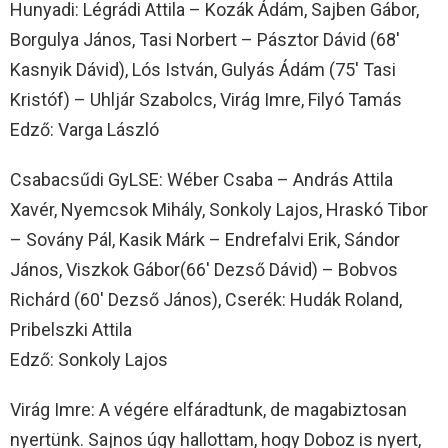
Hunyadi: Légrádi Attila – Kozák Ádám, Sajben Gábor,
Borgulya János, Tasi Norbert – Pásztor Dávid (68′
Kasnyik Dávid), Lós István, Gulyás Ádám (75′ Tasi
Kristóf) – Uhljár Szabolcs, Virág Imre, Filyó Tamás
Edző: Varga László
Csabacsűdi GyLSE: Wéber Csaba – András Attila
Xavér, Nyemcsok Mihály, Sonkoly Lajos, Hraskó Tibor
– Sovány Pál, Kasik Márk – Endrefalvi Erik, Sándor
János, Viszkok Gábor(66′ Dezső Dávid) – Bobvos
Richárd (60′ Dezső János), Cserék: Hudák Roland,
Pribelszki Attila
Edző: Sonkoly Lajos
Virág Imre: A végére elfáradtunk, de magabiztosan
nyertünk. Sajnos úgy hallottam, hogy Doboz is nyert,