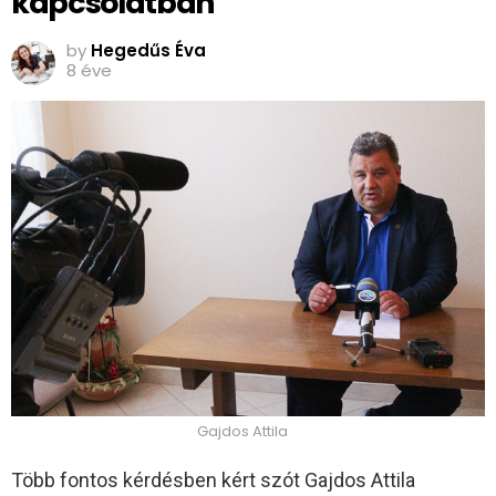
kapcsolatban
by
Hegedűs Éva
8 éve
Gajdos Attila
Több fontos kérdésben kért szót Gajdos Attila