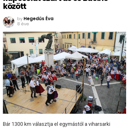
között
by
Hegedűs Éva
8 éve
Bár 1300 km választja el egymástól a viharsarki