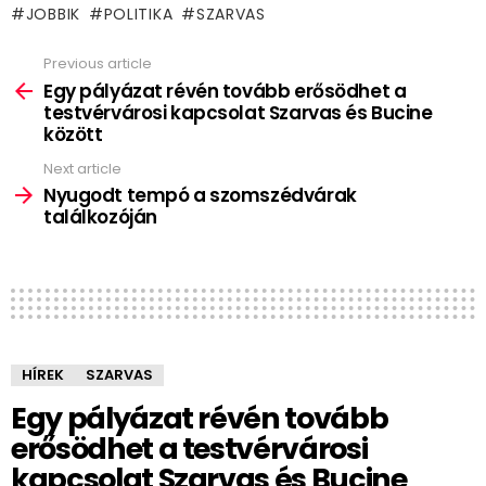
JOBBIK
POLITIKA
SZARVAS
Previous article
See
more
Egy pályázat révén tovább erősödhet a
testvérvárosi kapcsolat Szarvas és Bucine
között
Next article
Nyugodt tempó a szomszédvárak
találkozóján
HÍREK
SZARVAS
Egy pályázat révén tovább
erősödhet a testvérvárosi
kapcsolat Szarvas és Bucine