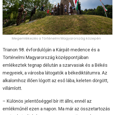
Megemlékezés a Történelmi Magyarország közepén
Trianon 98. évfordulóján a Kárpát-medence és a
Történelmi Magyarország középpontjában
emlékeztek tegnap délután a szarvasiak és a Békés
megyeiek, a városba látogatók a békediktátumra. Az
alkalomhoz illően lógott az eső lába, keleten dörgött,
villámlott.
– Különös jelentőséggel bír itt állni, ennél az
emlékműnél ezen a napon. Ma már az összetartozás