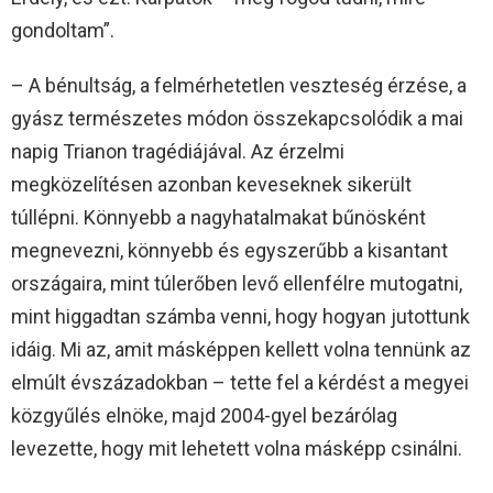
gondoltam”.
– A bénultság, a felmérhetetlen veszteség érzése, a
gyász természetes módon összekapcsolódik a mai
napig Trianon tragédiájával. Az érzelmi
megközelítésen azonban keveseknek sikerült
túllépni. Könnyebb a nagyhatalmakat bűnösként
megnevezni, könnyebb és egyszerűbb a kisantant
országaira, mint túlerőben levő ellenfélre mutogatni,
mint higgadtan számba venni, hogy hogyan jutottunk
idáig. Mi az, amit másképpen kellett volna tennünk az
elmúlt évszázadokban – tette fel a kérdést a megyei
közgyűlés elnöke, majd 2004-gyel bezárólag
levezette, hogy mit lehetett volna másképp csinálni.