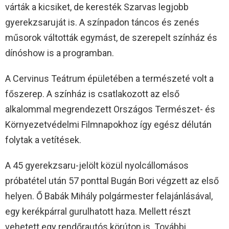
várták a kicsiket, de keresték Szarvas legjobb
gyerekzsaruját is. A színpadon táncos és zenés
műsorok váltották egymást, de szerepelt színház és
dínóshow is a programban.
A Cervinus Teátrum épületében a természeté volt a
főszerep. A színház is csatlakozott az első
alkalommal megrendezett Országos Természet- és
Környezetvédelmi Filmnapokhoz így egész délután
folytak a vetítések.
A 45 gyerekzsaru-jelölt közül nyolcállomásos
próbatétel után 57 ponttal Bugán Bori végzett az első
helyen. Ő Babák Mihály polgármester felajánlásával,
egy kerékpárral gurulhatott haza. Mellett részt
vehetett egy rendőrautós körúton is. További