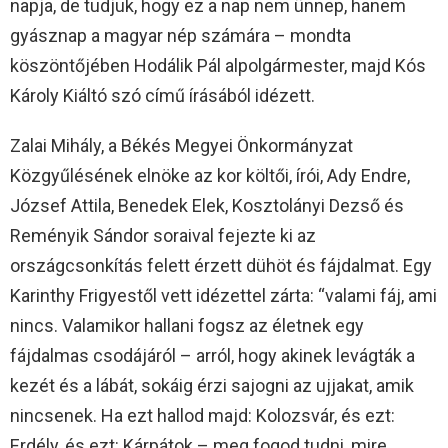
napja, de tudjuk, hogy ez a nap nem ünnep, hanem
gyásznap a magyar nép számára – mondta
köszöntőjében Hodálik Pál alpolgármester, majd Kós
Károly Kiáltó szó című írásából idézett.
Zalai Mihály, a Békés Megyei Önkormányzat
Közgyűlésének elnöke az kor költői, írói, Ady Endre,
József Attila, Benedek Elek, Kosztolányi Dezső és
Reményik Sándor soraival fejezte ki az
országcsonkítás felett érzett dühöt és fájdalmat. Egy
Karinthy Frigyestől vett idézettel zárta: “valami fáj, ami
nincs. Valamikor hallani fogsz az életnek egy
fájdalmas csodájáról – arról, hogy akinek levágták a
kezét és a lábát, sokáig érzi sajogni az ujjakat, amik
nincsenek. Ha ezt hallod majd: Kolozsvár, és ezt:
Erdély, és ezt: Kárpátok – meg fogod tudni, mire