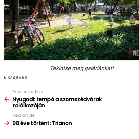
Tekintse meg galériánkat!
SZARVAS
Previous article
See
more
Nyugodt tempó a szomszédvárak
találkozóján
Next article
98 éve történt: Trianon