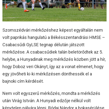
Szomszédvári mérkőzéshez képest egyáltalán nem
volt paprikás hangulatú a Békésszentandrási HMSE –
Csabacsűdi GyLSE tegnap délután játszott
mérkőzése. A csabacsűdiek talán beletörődtek az 5.
helybe, a Hunyadinak meg mérkőzés közben jött a hír,
hogy Doboz veri Okányt, így az a vonat elmenet, hogy
egy jövőheti ki-ki mérkőzésen dönthessék el a
bajnoki cím kérdését.
Nem volt egyszerű mérkőzés, mondta a mérkőzés
után Virág István. A Hunyadi edzője nélkül volt
kénytelen pályára lépni. Bódai Nándor a bokasérülése