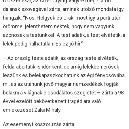
rockzenekar, az After Crying Vagy-e még? című
dalának szövegével zárta, aminek utolsó mondata így
hangzik: “Nos, Hölgyek és Urak, most így a parti után
örömmel jelenthetem nektek, hogy nem vagyunk
azonosak a testünkkel! A test adatik, a test elvétetik, a
lélek pedig halhatatlan. És ez jó hír.”
– Az ország teste adatik, az ország teste elvétetik,
feldaraboltatik is időnként, de amíg lélekben erősek
leszünk és belekapaszkodhatunk az égi fénycsóvába,
mi, és az utánunk jövő magyar nemzedékek fogják
belakni a világnak e csodálatos szegletét – zárta a 98
évvel ezelőtt bekövetkezett tragédiára való
emlékezését Zalai Mihály.
Az eseményt koszorúzás zárta.