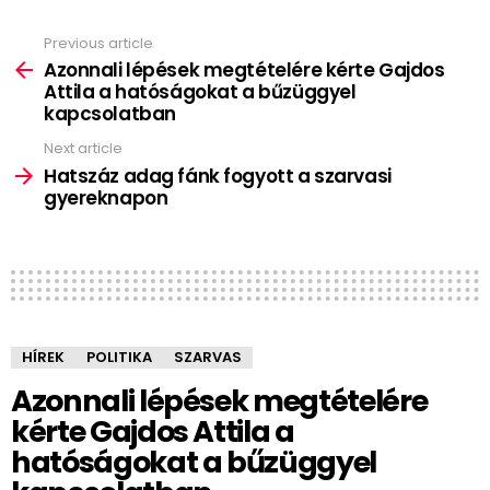
Previous article
See
more
Azonnali lépések megtételére kérte Gajdos
Attila a hatóságokat a bűzüggyel
kapcsolatban
Next article
Hatszáz adag fánk fogyott a szarvasi
gyereknapon
HÍREK
POLITIKA
SZARVAS
Azonnali lépések megtételére
kérte Gajdos Attila a
hatóságokat a bűzüggyel