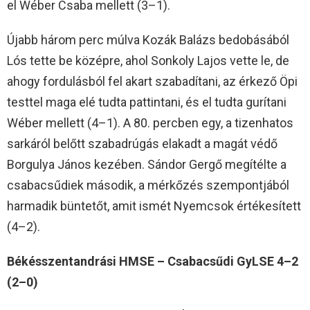
el Wéber Csaba mellett (3–1).
Újabb három perc múlva Kozák Balázs bedobásából
Lós tette be középre, ahol Sonkoly Lajos vette le, de
ahogy fordulásból fel akart szabadítani, az érkező Öpi
testtel maga elé tudta pattintani, és el tudta gurítani
Wéber mellett (4–1). A 80. percben egy, a tizenhatos
sarkáról belőtt szabadrúgás elakadt a magát védő
Borgulya János kezében. Sándor Gergő megítélte a
csabacsűdiek második, a mérkőzés szempontjából
harmadik büntetőt, amit ismét Nyemcsok értékesített
(4–2).
Békésszentandrási HMSE – Csabacsűdi GyLSE 4–2
(2–0)