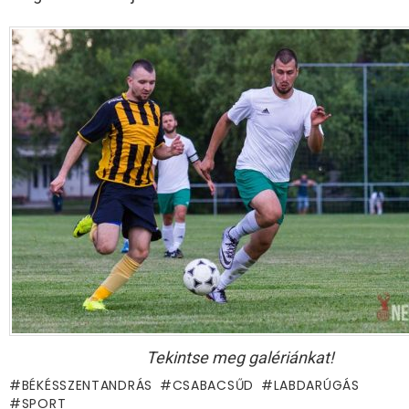
Tekintse meg galériánkat!
BÉKÉSSZENTANDRÁS
CSABACSŰD
LABDARÚGÁS
SPORT