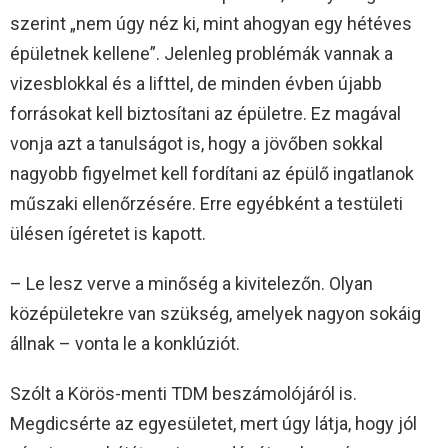
szerint „nem úgy néz ki, mint ahogyan egy hétéves
épületnek kellene”. Jelenleg problémák vannak a
vizesblokkal és a lifttel, de minden évben újabb
forrásokat kell biztosítani az épületre. Ez magával
vonja azt a tanulságot is, hogy a jövőben sokkal
nagyobb figyelmet kell fordítani az épülő ingatlanok
műszaki ellenőrzésére. Erre egyébként a testületi
ülésen ígéretet is kapott.
– Le lesz verve a minőség a kivitelezőn. Olyan
középületekre van szükség, amelyek nagyon sokáig
állnak – vonta le a konklúziót.
Szólt a Körös-menti TDM beszámolójáról is.
Megdicsérte az egyesületet, mert úgy látja, hogy jól