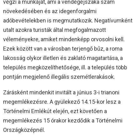
végzi a munkáját, ami a vendégéjszaka szám
növekedésében és az idegenforgalmi
adóbevételekben is megmutatkozik. Negatívumként
utalt azokra turisták által megfogalmazott
véleményekre, amiket mindenképp orvosolni kell.
Ezek között van a városban terjengő bűz, a roma
lakosság olykor illetlen és zaklató magatartása, a
település megközelíthetősége, ill. a település több
pontján megjelenő illegális szemétlerakások.
Zárásként mindenkit invitált a június 3-i trianoni
megemlékezésre. A gyülekező 14.15-kor lesz a
Történelmi Emlékút elején, ezt követően a
megemlékezés 15 órakor kezdődik a Történelmi
Országközépnél.