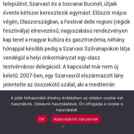
települést, Szarvast és a toscanai Bucinét, útjaik
évente kétszer keresztezik egymást. Először május
végén, Olaszországban, a Festival delle regioni (régiók
fesztiválja) elnevezésű, nagyszabású rendezvényen
kap teret a magyar kultúra és gasztronómia, néhány
hónappal később pedig a Szarvasi Szilvanapokon látja
vendégül a helyi önkormányzat egy olasz
testvérvárosi delegációt. A kapcsolat már nem új
keletű: 2007-ben, egy Szarvasról elszármazott lány
jelentette az összekötő szálat, aki a mediterrán
országban találta meg a boldogságot.
A jobb felhasználói élmény érdekében az oldalon cookie-kat
használunk. Oldalunk használatával, Ön elfogadja a cookie-k
Tímár Andrea 18 éve él kint Bucinében férjével,
használatát.
Nicolával és három gyermekével. Tizenkét éve a
OK
Adatvédelmi irányelvek
fesztivál szervezőinek kérésére vette fel a