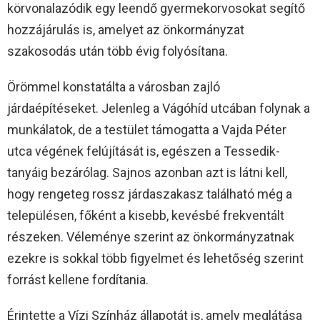
körvonalazódik egy leendő gyermekorvosokat segítő
hozzájárulás is, amelyet az önkormányzat
szakosodás után több évig folyósítana.
Örömmel konstatálta a városban zajló
járdaépítéseket. Jelenleg a Vágóhíd utcában folynak a
munkálatok, de a testület támogatta a Vajda Péter
utca végének felújítását is, egészen a Tessedik-
tanyáig bezárólag. Sajnos azonban azt is látni kell,
hogy rengeteg rossz járdaszakasz található még a
településen, főként a kisebb, kevésbé frekventált
részeken. Véleménye szerint az önkormányzatnak
ezekre is sokkal több figyelmet és lehetőség szerint
forrást kellene fordítania.
Érintette a Vízi Színház állapotát is, amely meglátása