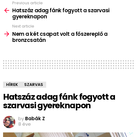
Previous article
See
more
Hatszáz adag fánk fogyott a szarvasi
gyereknapon
Next article
Nem a két csapat volt a főszereplő a
bronzcsatán
HÍREK
SZARVAS
Hatszáz adag fánk fogyott a
szarvasi gyereknapon
by
Babák Z
8 éve