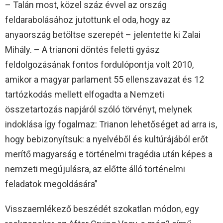
– Talán most, közel száz évvel az ország
feldarabolásához jutottunk el oda, hogy az
anyaország betöltse szerepét – jelentette ki Zalai
Mihály. – A trianoni döntés feletti gyász
feldolgozásának fontos fordulópontja volt 2010,
amikor a magyar parlament 55 ellenszavazat és 12
tartózkodás mellett elfogadta a Nemzeti
összetartozás napjáról szóló törvényt, melynek
indoklása így fogalmaz: Trianon lehetőséget ad arra is,
hogy bebizonyítsuk: a nyelvéből és kultúrájából erőt
merítő magyarság e történelmi tragédia után képes a
nemzeti megújulásra, az előtte álló történelmi
feladatok megoldására”
Visszaemlékező beszédét szokatlan módon, egy