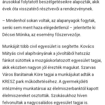
árusokkal folytatott beszélgetéseikre alapozták, akik
évek óta visszatérő résztvevői a rendezvénynek.
– Mindenhol sokan voltak, az alapanyagok fogytak,
senki sem ment haza elégedetlenül – jelentette ki
Décsei Mónika, az esemény főszervezője.
Munkáját több civil egyesület is segítette. Kovács
Mátyás civil alapítványának a jóvoltából hatszáz
fánkot sütöttek a mozgáskorlatozott egyesület tagjai,
akik eközben nagyon jól érezték magukat. Szarvas
Város Barátainak Köre tagjai a munkájukat adták a
KRESZ park működtetéséhez. A gyermekjóléti
intézmény munkatársai az élelmiszerbanktól kapott
élelmiszereket osztották. Szokásukhoz híven
felvonultak a nagycsaládos egyesület tagjai is.