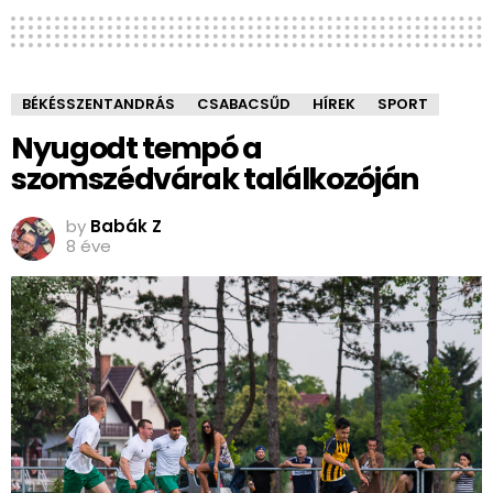
BÉKÉSSZENTANDRÁS
CSABACSŰD
HÍREK
SPORT
Nyugodt tempó a
szomszédvárak találkozóján
by
Babák Z
8 éve