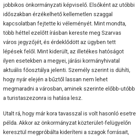
jobbikos önkormányzati képviselő. Elsőként az utóbbi
időszakban érzékelhető kellemetlen szaggal
kapcsolatban fejtette ki véleményét. Mint mondta,
több héttel ezelőtt írásban kereste meg Szarvas
város jegyzőjét, és érdeklődött az ügyben tett
lépések felől. Mint kiderült, az illetékes hatóságot
ilyen esetekben a megyei, járási kormányhivatal
aktuális főosztálya jelenti. Személy szerint is dühíti,
hogy nyár elején a bűztől lassan nem lehet
megmaradni a városban, aminek szerinte előbb-utóbb
a turistaszezonra is hatása lesz.
Utalt rá, hogy már kora tavasszal is volt hasonló esetre
példa. Akkor az önkormányzat közterület-felügyelőn
keresztül megpróbálta kideríteni a szagok forrásait,