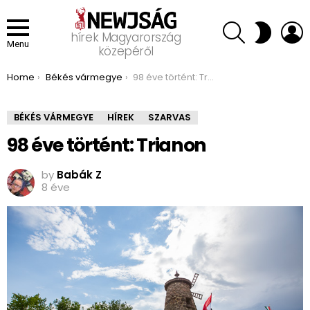
SEARCH
L
SWITCH
hírek Magyarország
SKIN
Menu
közepéről
You are here:
Home
Békés vármegye
98 éve történt: Trianon
BÉKÉS VÁRMEGYE
HÍREK
SZARVAS
98 éve történt: Trianon
by
Babák Z
8 éve