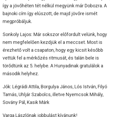
így a jövőhéten tét nélkül megyünk már Dobozra. A
bajnoki cím így elúszott, de majd jövőre ismét
megpróbáljuk.
Sonkoly Lajos: Már sokszor előfordult velünk, hogy
nem megfelelően kezdjük el a meccset. Most is
érezhető volt a csapaton, hogy egy kicsit később
vettük fel a mérkőzés ritmusát, és talán bele is
törődtünk az 5. helybe. A Hunyadinak gratulálok a
második helyhez.
Jók: Légrádi Attila, Borgulya János, Lós István, Filyó
Tamás, Uhljár Szabolcs, illetve Nyemcsok Mihály,
Sovány Pál, Kasik Márk
Varga Lászlónak jobbulást kívánunk!