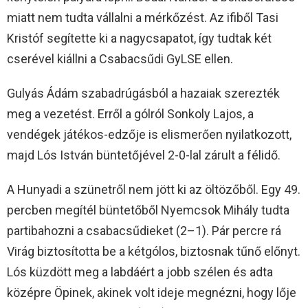
miatt nem tudta vállalni a mérkőzést. Az ifiből Tasi
Kristóf segítette ki a nagycsapatot, így tudtak két
cserével kiállni a Csabacsűdi GyLSE ellen.
Gulyás Ádám szabadrúgásból a hazaiak szerezték
meg a vezetést. Erről a gólról Sonkoly Lajos, a
vendégek játékos-edzője is elismerően nyilatkozott,
majd Lós István büntetőjével 2-0-lal zárult a félidő.
A Hunyadi a szünetről nem jött ki az öltözőből. Egy 49.
percben megítél büntetőből Nyemcsok Mihály tudta
partibahozni a csabacsűdieket (2–1). Pár percre rá
Virág biztosította be a kétgólos, biztosnak tűnő előnyt.
Lós küzdött meg a labdáért a jobb szélen és adta
középre Öpinek, akinek volt ideje megnézni, hogy lője