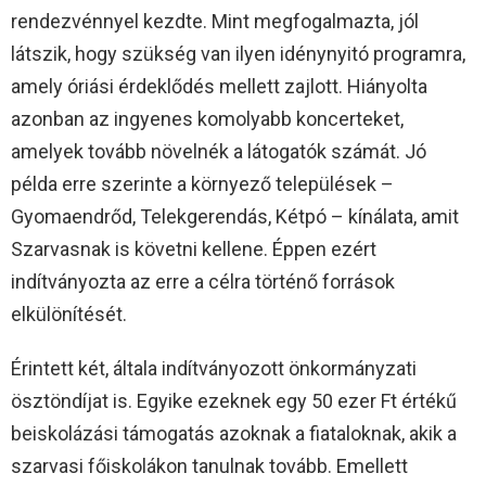
rendezvénnyel kezdte. Mint megfogalmazta, jól
látszik, hogy szükség van ilyen idénynyitó programra,
amely óriási érdeklődés mellett zajlott. Hiányolta
azonban az ingyenes komolyabb koncerteket,
amelyek tovább növelnék a látogatók számát. Jó
példa erre szerinte a környező települések –
Gyomaendrőd, Telekgerendás, Kétpó – kínálata, amit
Szarvasnak is követni kellene. Éppen ezért
indítványozta az erre a célra történő források
elkülönítését.
Érintett két, általa indítványozott önkormányzati
ösztöndíjat is. Egyike ezeknek egy 50 ezer Ft értékű
beiskolázási támogatás azoknak a fiataloknak, akik a
szarvasi főiskolákon tanulnak tovább. Emellett